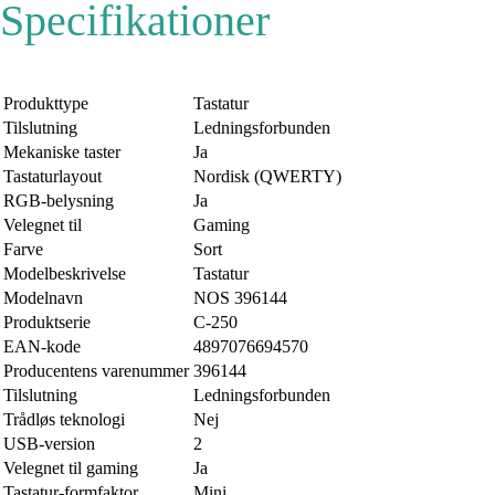
Specifikationer
Produkttype
Tastatur
Tilslutning
Ledningsforbunden
Mekaniske taster
Ja
Tastaturlayout
Nordisk (QWERTY)
RGB-belysning
Ja
Velegnet til
Gaming
Farve
Sort
Modelbeskrivelse
Tastatur
Modelnavn
NOS 396144
Produktserie
C-250
EAN-kode
4897076694570
Producentens varenummer
396144
Tilslutning
Ledningsforbunden
Trådløs teknologi
Nej
USB-version
2
Velegnet til gaming
Ja
Tastatur-formfaktor
Mini