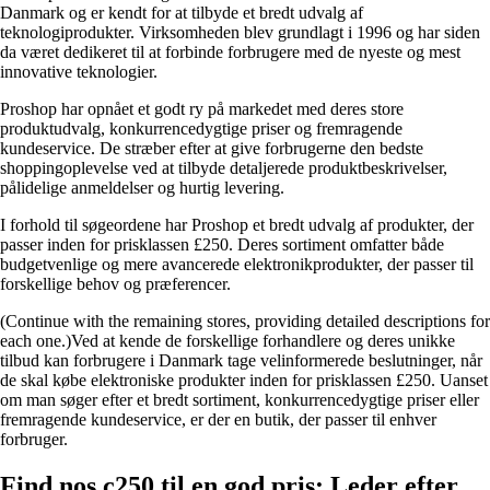
Danmark og er kendt for at tilbyde et bredt udvalg af
teknologiprodukter. Virksomheden blev grundlagt i 1996 og har siden
da været dedikeret til at forbinde forbrugere med de nyeste og mest
innovative teknologier.
Proshop har opnået et godt ry på markedet med deres store
produktudvalg, konkurrencedygtige priser og fremragende
kundeservice. De stræber efter at give forbrugerne den bedste
shoppingoplevelse ved at tilbyde detaljerede produktbeskrivelser,
pålidelige anmeldelser og hurtig levering.
I forhold til søgeordene har Proshop et bredt udvalg af produkter, der
passer inden for prisklassen £250. Deres sortiment omfatter både
budgetvenlige og mere avancerede elektronikprodukter, der passer til
forskellige behov og præferencer.
(Continue with the remaining stores, providing detailed descriptions for
each one.)Ved at kende de forskellige forhandlere og deres unikke
tilbud kan forbrugere i Danmark tage velinformerede beslutninger, når
de skal købe elektroniske produkter inden for prisklassen £250. Uanset
om man søger efter et bredt sortiment, konkurrencedygtige priser eller
fremragende kundeservice, er der en butik, der passer til enhver
forbruger.
Find nos c250 til en god pris: Leder efter