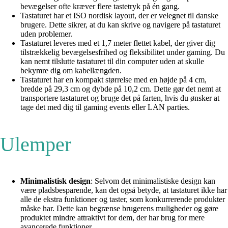
bevægelser ofte kræver flere tastetryk på én gang.
Tastaturet har et ISO nordisk layout, der er velegnet til danske
brugere. Dette sikrer, at du kan skrive og navigere på tastaturet
uden problemer.
Tastaturet leveres med et 1,7 meter flettet kabel, der giver dig
tilstrækkelig bevægelsesfrihed og fleksibilitet under gaming. Du
kan nemt tilslutte tastaturet til din computer uden at skulle
bekymre dig om kabellængden.
Tastaturet har en kompakt størrelse med en højde på 4 cm,
bredde på 29,3 cm og dybde på 10,2 cm. Dette gør det nemt at
transportere tastaturet og bruge det på farten, hvis du ønsker at
tage det med dig til gaming events eller LAN parties.
Ulemper
Minimalistisk design
: Selvom det minimalistiske design kan
være pladsbesparende, kan det også betyde, at tastaturet ikke har
alle de ekstra funktioner og taster, som konkurrerende produkter
måske har. Dette kan begrænse brugerens muligheder og gøre
produktet mindre attraktivt for dem, der har brug for mere
avancerede funktioner.