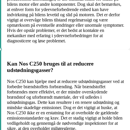
bilens motor eller andre komponenter. Dog skal det bemærkes,
at enhver form for ydeevneforbedrende enhed kan have
indvirkning på bilens levetid og slid på motoren. Det er derfor
vigtigt at overvåge bilens tilstand regelmæssigt og være
opmærksom på eventuelle ændringer eller unormale symptomer.
Hvis der opstår problemer, er det bedst at kontakte en
mekaniker med erfaring i ydeevneforbedringer for at
diagnosticere og løse problemet.
Kan Nos C250 bruges til at reducere
udstødningsgasser?
Nos C250 kan hjælpe med at reducere udstødningsgasser ved at
forbedre brændstoffets forbrænding. Når brændstoffet
forbrændes mere effektivt, er der mindre overskydende
brændstof og uforbrændt materiale, der vil udledes i
udstødningsgas. Dette kan resultere i en renere udstødning og
mindske skadelige emissioner. Dog er det vigtigt at huske, at
Nos C250 ikke er en erstatning for at overholde de gældende
emissionsstandarder og krav. Det er stadig vigtigt at holde bilen
vedligeholdt og gennemgå de nødvendige inspektioner for at
sikre, at den overholder miljøreglerne.