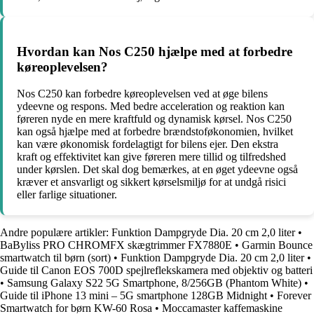
Hvordan kan Nos C250 hjælpe med at forbedre
køreoplevelsen?
Nos C250 kan forbedre køreoplevelsen ved at øge bilens
ydeevne og respons. Med bedre acceleration og reaktion kan
føreren nyde en mere kraftfuld og dynamisk kørsel. Nos C250
kan også hjælpe med at forbedre brændstoføkonomien, hvilket
kan være økonomisk fordelagtigt for bilens ejer. Den ekstra
kraft og effektivitet kan give føreren mere tillid og tilfredshed
under kørslen. Det skal dog bemærkes, at en øget ydeevne også
kræver et ansvarligt og sikkert kørselsmiljø for at undgå risici
eller farlige situationer.
Andre populære artikler:
Funktion Dampgryde Dia. 20 cm 2,0 liter
•
BaByliss PRO CHROMFX skægtrimmer FX7880E
•
Garmin Bounce
smartwatch til børn (sort)
•
Funktion Dampgryde Dia. 20 cm 2,0 liter
•
Guide til Canon EOS 700D spejlreflekskamera med objektiv og batteri
•
Samsung Galaxy S22 5G Smartphone, 8/256GB (Phantom White)
•
Guide til iPhone 13 mini – 5G smartphone 128GB Midnight
•
Forever
Smartwatch for børn KW-60 Rosa
•
Moccamaster kaffemaskine