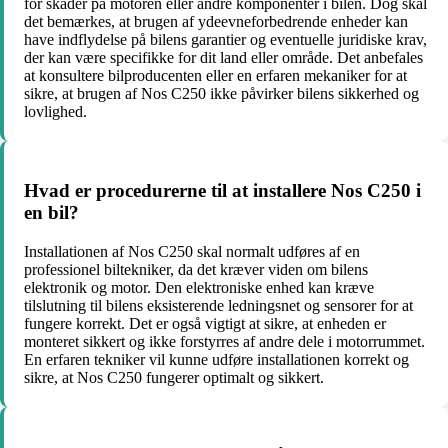
for skader på motoren eller andre komponenter i bilen. Dog skal
det bemærkes, at brugen af ydeevneforbedrende enheder kan
have indflydelse på bilens garantier og eventuelle juridiske krav,
der kan være specifikke for dit land eller område. Det anbefales
at konsultere bilproducenten eller en erfaren mekaniker for at
sikre, at brugen af Nos C250 ikke påvirker bilens sikkerhed og
lovlighed.
Hvad er procedurerne til at installere Nos C250 i
en bil?
Installationen af Nos C250 skal normalt udføres af en
professionel biltekniker, da det kræver viden om bilens
elektronik og motor. Den elektroniske enhed kan kræve
tilslutning til bilens eksisterende ledningsnet og sensorer for at
fungere korrekt. Det er også vigtigt at sikre, at enheden er
monteret sikkert og ikke forstyrres af andre dele i motorrummet.
En erfaren tekniker vil kunne udføre installationen korrekt og
sikre, at Nos C250 fungerer optimalt og sikkert.