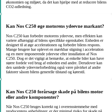
økonomien og miljøet, da det kan hjælpe med at reducere bilens
CO2-udledning.
Kan Nos C250 øge motorens ydeevne markant?
Nos C250 kan forbedre motorens ydeevne, men effekten kan
variere afhængigt af bilens specifikke egenskaber. Enheden er
designet til at øge accelerationen og forbedre bilens respons.
Mange brugere har oplevet en mærkbar stigning i acceleration
og en mere imponerende ydeevne efter installation af Nos
C250. Dog er det vigtigt at bemærke, at enkelte biler kan have
større fordele ved brug af enheden end andre. Derudover kan
den samlede ydeevneforbedring også være påvirket af andre
faktorer såsom bilens generelle tilstand og kørestil.
Kan Nos C250 forårsage skade på bilens motor
eller andre komponenter?
Når Nos C250 bruges korrekt og i overensstemmelse med
producentens anbefalinger, er der minimal risiko for skade på