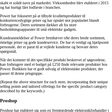
skabt et solidt navn på markedet. Virksomheden blev etableret i 2015
og har hurtigt fået fodfæste i branchen.
Power har fokuseret på at tilbyde kvalitetsprodukter til
konkurrencedygtige priser og har opnået stor popularitet blandt
forbrugerne. Deres sortiment dækker alt fra store
husholdningsapparater til små elektriske gadgets.
Kundeanmeldelser af Power fremhæver ofte deres brede sortiment,
rimelige priser og gode kundeservice. De har et venligt og hjælpsomt
personale, der er parat til at vejlede kunderne og besvare deres
spørgsmål.
Når det kommer til det specifikke produkt beskrevet af søgeordene,
kan forbrugere med et budget på £250 finde relevante produkter hos
Power. Butikken har et godt udvalg af elektroniske produkter, der
passer til denne prisgruppe.
(Repeat the above structure for each store, incorporating their unique
selling points and tailored offerings for the specific product category
described by the keywords.)
Proshop
Proshop har etableret sig som en fremtrædende elektronikforhandler i