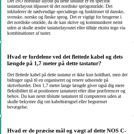
Det ISO nordiske layout på dette tastatur er en specifik
tastaturlayout tilpasset til det nordiske sprogområde. Det
inkluderer de nødvendige specialtegn og funktioner til danske,
svenske, norske og finske sprog. Det er vigtigt for brugerne i
det nordiske område, da de kan skrive og kommunikere nemt
uden at skulle ændre tastaturlayoutet eller tilføje ekstra tegn via
kombinationer af taster.
Hvad er fordelene ved det flettede kabel og dets
længde på 1,7 meter på dette tastatur?
Det flettede kabel på dette tastatur er ikke kun holdbart, men det
bidrager også til en organiseret og renere udseende på
skrivebordet. Den 1,7 meter lange længde giver også dig mere
fleksibilitet til at positionere tastaturet efter dine præferencer og
behov. Du kan nemt tilslutte tastaturet til computeren uden at
skulle bekymre dig om kabeltrængsel eller begrænset
bevægelse.
Hvad er de præcise mål og vægt af dette NOS C-