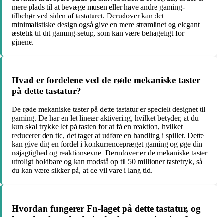
mere plads til at bevæge musen eller have andre gaming-
tilbehør ved siden af tastaturet. Derudover kan det
minimalistiske design også give en mere strømlinet og elegant
æstetik til dit gaming-setup, som kan være behageligt for
øjnene.
Hvad er fordelene ved de røde mekaniske taster
på dette tastatur?
De røde mekaniske taster på dette tastatur er specielt designet til
gaming. De har en let lineær aktivering, hvilket betyder, at du
kun skal trykke let på tasten for at få en reaktion, hvilket
reducerer den tid, det tager at udføre en handling i spillet. Dette
kan give dig en fordel i konkurrencepræget gaming og øge din
nøjagtighed og reaktionsevne. Derudover er de mekaniske taster
utroligt holdbare og kan modstå op til 50 millioner tastetryk, så
du kan være sikker på, at de vil vare i lang tid.
Hvordan fungerer Fn-laget på dette tastatur, og