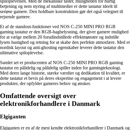
spiloplevelsen. Med de mekaniske taster, muligheden for hurtig
betjening og nem styring af multimedier er dette tastatur ideelt til
seriøse gamere. Den holdbare konstruktion gør det også velegnet til
rejsende gamere.
Et af de standout-funktioner ved NOS C-250 MINI PRO RGB
gaming tastatur er den RGB-bagbelysning, der giver gamere mulighed
for at vælge mellem 20 forudindstillede effektmønstre og indstille
lysets hastighed og retning for at skabe den perfekte atmosfære. Med et
nordisk layout og anti-ghosting egenskaber leverer dette tastatur den
ultimative spiloplevelse.
Samlet set er producenten af NOS C-250 MINI PRO RGB gaming
tastatur en pålidelig og pålidelig spiller inden for gamingteknologi.
Med deres lange historie, stærke værdier og dedikation til kvalitet, er
dette tastatur et bevis på deres ekspertise og engagement i at levere
produkter, der opfylder gameres behov og ønsker.
Omfattende oversigt over
elektronikforhandlere i Danmark
Elgiganten
Elgiganten er en af ​​de mest kendte elektronikforhandlere i Danmark og