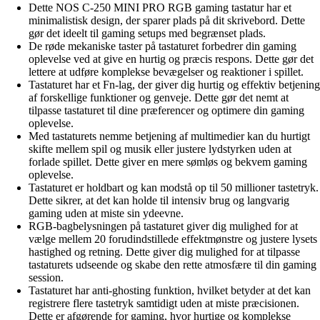
Dette NOS C-250 MINI PRO RGB gaming tastatur har et
minimalistisk design, der sparer plads på dit skrivebord. Dette
gør det ideelt til gaming setups med begrænset plads.
De røde mekaniske taster på tastaturet forbedrer din gaming
oplevelse ved at give en hurtig og præcis respons. Dette gør det
lettere at udføre komplekse bevægelser og reaktioner i spillet.
Tastaturet har et Fn-lag, der giver dig hurtig og effektiv betjening
af forskellige funktioner og genveje. Dette gør det nemt at
tilpasse tastaturet til dine præferencer og optimere din gaming
oplevelse.
Med tastaturets nemme betjening af multimedier kan du hurtigt
skifte mellem spil og musik eller justere lydstyrken uden at
forlade spillet. Dette giver en mere sømløs og bekvem gaming
oplevelse.
Tastaturet er holdbart og kan modstå op til 50 millioner tastetryk.
Dette sikrer, at det kan holde til intensiv brug og langvarig
gaming uden at miste sin ydeevne.
RGB-bagbelysningen på tastaturet giver dig mulighed for at
vælge mellem 20 forudindstillede effektmønstre og justere lysets
hastighed og retning. Dette giver dig mulighed for at tilpasse
tastaturets udseende og skabe den rette atmosfære til din gaming
session.
Tastaturet har anti-ghosting funktion, hvilket betyder at det kan
registrere flere tastetryk samtidigt uden at miste præcisionen.
Dette er afgørende for gaming, hvor hurtige og komplekse