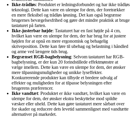
Ikke-trådløs
: Produktet er ledningsforbundet og har ikke trådløs
teknologi. Dette kan være en ulempe for dem, der foretrækker
en mere fleksibel og trådløs løsning. Det kan også begrænse
brugernes bevægelsesfrihed og gøre det mindre praktisk at bruge
tastaturet på farten.
Ikke-justerbar højde
: Tastaturet har en fast højde på 4 cm,
hvilket kan være en ulempe for dem, der har brug for at justere
højden for at opnå en mere ergonomisk og behagelig
skriveposition. Dette kan føre til ubehag og belastning i håndled
og arme ved længere tids brug.
Begrænset RGB-bagbelysning
: Selvom tastaturet har RGB-
bagbelysning, er der kun 20 forindstillede effektmønstre at
vælge imellem. Dette kan være en ulempe for dem, der ønsker
mere tilpasningsmuligheder og unikke lyseffekter.
Konkurrerende produkter kan tilbyde et bredere udvalg af
effekter og muligheden for at tilpasse belysningen efter
brugerens præferencer.
Ikke vandtæt
: Produktet er ikke vandtæt, hvilket kan være en
ulempe for dem, der ønsker ekstra beskyttelse mod spildte
væsker eller uheld. Dette kan gøre tastaturet mere sårbart over
for skader og reducere dets levetid sammenlignet med vandtætte
alternativer på markedet.