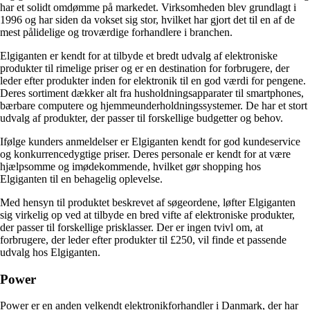
har et solidt omdømme på markedet. Virksomheden blev grundlagt i
1996 og har siden da vokset sig stor, hvilket har gjort det til en af ​​de
mest pålidelige og troværdige forhandlere i branchen.
Elgiganten er kendt for at tilbyde et bredt udvalg af elektroniske
produkter til rimelige priser og er en destination for forbrugere, der
leder efter produkter inden for elektronik til en god værdi for pengene.
Deres sortiment dækker alt fra husholdningsapparater til smartphones,
bærbare computere og hjemmeunderholdningssystemer. De har et stort
udvalg af produkter, der passer til forskellige budgetter og behov.
Ifølge kunders anmeldelser er Elgiganten kendt for god kundeservice
og konkurrencedygtige priser. Deres personale er kendt for at være
hjælpsomme og imødekommende, hvilket gør shopping hos
Elgiganten til en behagelig oplevelse.
Med hensyn til produktet beskrevet af søgeordene, løfter Elgiganten
sig virkelig op ved at tilbyde en bred vifte af elektroniske produkter,
der passer til forskellige prisklasser. Der er ingen tvivl om, at
forbrugere, der leder efter produkter til £250, vil finde et passende
udvalg hos Elgiganten.
Power
Power er en anden velkendt elektronikforhandler i Danmark, der har