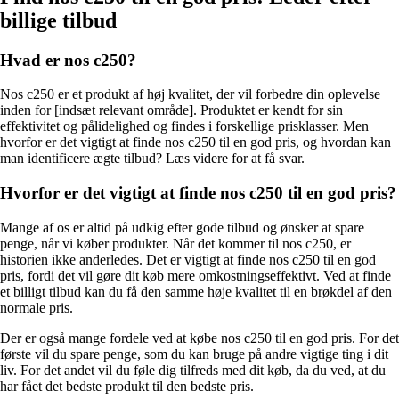
billige tilbud
Hvad er nos c250?
Nos c250 er et produkt af høj kvalitet, der vil forbedre din oplevelse
inden for [indsæt relevant område]. Produktet er kendt for sin
effektivitet og pålidelighed og findes i forskellige prisklasser. Men
hvorfor er det vigtigt at finde nos c250 til en god pris, og hvordan kan
man identificere ægte tilbud? Læs videre for at få svar.
Hvorfor er det vigtigt at finde nos c250 til en god pris?
Mange af os er altid på udkig efter gode tilbud og ønsker at spare
penge, når vi køber produkter. Når det kommer til nos c250, er
historien ikke anderledes. Det er vigtigt at finde nos c250 til en god
pris, fordi det vil gøre dit køb mere omkostningseffektivt. Ved at finde
et billigt tilbud kan du få den samme høje kvalitet til en brøkdel af den
normale pris.
Der er også mange fordele ved at købe nos c250 til en god pris. For det
første vil du spare penge, som du kan bruge på andre vigtige ting i dit
liv. For det andet vil du føle dig tilfreds med dit køb, da du ved, at du
har fået det bedste produkt til den bedste pris.