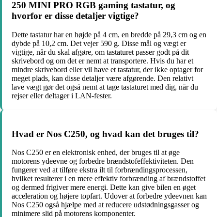
250 MINI PRO RGB gaming tastatur, og
hvorfor er disse detaljer vigtige?
Dette tastatur har en højde på 4 cm, en bredde på 29,3 cm og en
dybde på 10,2 cm. Det vejer 590 g. Disse mål og vægt er
vigtige, når du skal afgøre, om tastaturet passer godt på dit
skrivebord og om det er nemt at transportere. Hvis du har et
mindre skrivebord eller vil have et tastatur, der ikke optager for
meget plads, kan disse detaljer være afgørende. Den relativt
lave vægt gør det også nemt at tage tastaturet med dig, når du
rejser eller deltager i LAN-fester.
Hvad er Nos C250, og hvad kan det bruges til?
Nos C250 er en elektronisk enhed, der bruges til at øge
motorens ydeevne og forbedre brændstofeffektiviteten. Den
fungerer ved at tilføre ekstra ilt til forbrændingsprocessen,
hvilket resulterer i en mere effektiv forbrænding af brændstoffet
og dermed frigiver mere energi. Dette kan give bilen en øget
acceleration og højere topfart. Udover at forbedre ydeevnen kan
Nos C250 også hjælpe med at reducere udstødningsgasser og
minimere slid på motorens komponenter.