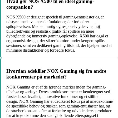
Hvad gør NOS X500 til en ideel gaming-
companion?
NOS X500 er designet specielt til gaming-entusiaster og er
udstyret med avancerede funktioner, der forbedrer
spiloplevelsen. Med en hurtig og responsiv ydeevne, høj
billedfrekvens og realistisk grafik får spillere en mere
dybtgående og immersiv gaming-oplevelse. X500 har også et
ergonomisk design, der sikrer komfort under længere spille-
sessioner, samt en dedikeret gaming-tilstand, der hjælper med at
minimere distraktioner og forbedre fokus.
Hvordan adskiller NOX Gaming sig fra andre
konkurrenter på markedet?
NOX Gaming er et af de førende mærker inden for gaming-
tilbehør og -udstyr. Deres produktsortiment er kendetegnet ved
førsteklasses kvalitet, innovative funktioner og et stilfuldt
design. NOX Gaming har et dedikeret fokus på at imødekomme
de specifikke behov og ønsker, som gaming-entusiaster har, og
de stræber konstant efter at forbedre og udvikle deres produkter
for at imødekomme den stadigt skiftende efterspørgsel i