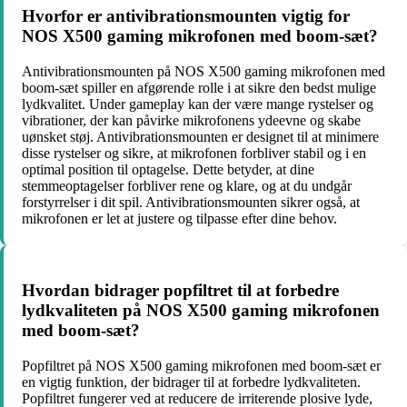
Hvorfor er antivibrationsmounten vigtig for
NOS X500 gaming mikrofonen med boom-sæt?
Antivibrationsmounten på NOS X500 gaming mikrofonen med
boom-sæt spiller en afgørende rolle i at sikre den bedst mulige
lydkvalitet. Under gameplay kan der være mange rystelser og
vibrationer, der kan påvirke mikrofonens ydeevne og skabe
uønsket støj. Antivibrationsmounten er designet til at minimere
disse rystelser og sikre, at mikrofonen forbliver stabil og i en
optimal position til optagelse. Dette betyder, at dine
stemmeoptagelser forbliver rene og klare, og at du undgår
forstyrrelser i dit spil. Antivibrationsmounten sikrer også, at
mikrofonen er let at justere og tilpasse efter dine behov.
Hvordan bidrager popfiltret til at forbedre
lydkvaliteten på NOS X500 gaming mikrofonen
med boom-sæt?
Popfiltret på NOS X500 gaming mikrofonen med boom-sæt er
en vigtig funktion, der bidrager til at forbedre lydkvaliteten.
Popfiltret fungerer ved at reducere de irriterende plosive lyde,