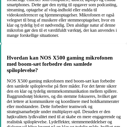
smartphones. Dette gør den nyttig til opgaver som podcasting,
streaming, optagelse af vlog-indhold eller endda til
videokonferencer og hjemmeoptagelser. Mikrofonen er også
velegnet til brug af musikere eller stemmeoptagelser, hvor en
klar og tydelig lyd er nødvendig. Den alsidige natur af denne
mikrofon gør den til et værdifuldt værktøj, der kan anvendes i
mange forskellige situationer.
Hvordan kan NOS X500 gaming mikrofonen
med boom-sæt forbedre den samlede
spiloplevelse?
NOS X500 gaming mikrofonen med boom-sæt kan forbedre
den samlede spiloplevelse på flere måder. For det første sikrer
den en klar og tydelig stemmekommunikation mellem spillere.
Baggrundsstøj blokeres, og din stemme fokuseres, hvilket gør
det lettere at kommunikere og koordinere med holdkammerater
eller modstandere. Dette forbedrer teamwork og
strategisamarbejde under multiplayer-spil. Desuden er den
højkvalitets lydkvalitet med til at skabe en mere engagerende og
realistisk spiloplevelse. Lydeffekter, stemmemeddelelser og
dialoger vil blive leveret på en klar og tydelig måde, hvilket gør