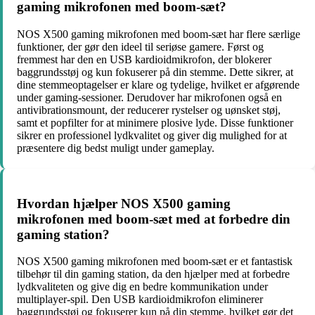
gaming mikrofonen med boom-sæt?
NOS X500 gaming mikrofonen med boom-sæt har flere særlige
funktioner, der gør den ideel til seriøse gamere. Først og
fremmest har den en USB kardioidmikrofon, der blokerer
baggrundsstøj og kun fokuserer på din stemme. Dette sikrer, at
dine stemmeoptagelser er klare og tydelige, hvilket er afgørende
under gaming-sessioner. Derudover har mikrofonen også en
antivibrationsmount, der reducerer rystelser og uønsket støj,
samt et popfilter for at minimere plosive lyde. Disse funktioner
sikrer en professionel lydkvalitet og giver dig mulighed for at
præsentere dig bedst muligt under gameplay.
Hvordan hjælper NOS X500 gaming
mikrofonen med boom-sæt med at forbedre din
gaming station?
NOS X500 gaming mikrofonen med boom-sæt er et fantastisk
tilbehør til din gaming station, da den hjælper med at forbedre
lydkvaliteten og give dig en bedre kommunikation under
multiplayer-spil. Den USB kardioidmikrofon eliminerer
baggrundsstøj og fokuserer kun på din stemme, hvilket gør det