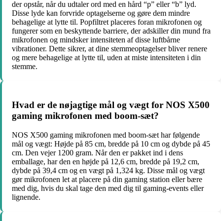
der opstår, når du udtaler ord med en hård “p” eller “b” lyd.
Disse lyde kan forvride optagelserne og gøre dem mindre
behagelige at lytte til. Popfiltret placeres foran mikrofonen og
fungerer som en beskyttende barriere, der adskiller din mund fra
mikrofonen og mindsker intensiteten af disse luftbårne
vibrationer. Dette sikrer, at dine stemmeoptagelser bliver renere
og mere behagelige at lytte til, uden at miste intensiteten i din
stemme.
Hvad er de nøjagtige mål og vægt for NOS X500
gaming mikrofonen med boom-sæt?
NOS X500 gaming mikrofonen med boom-sæt har følgende
mål og vægt: Højde på 85 cm, bredde på 10 cm og dybde på 45
cm. Den vejer 1200 gram. Når den er pakket ind i dens
emballage, har den en højde på 12,6 cm, bredde på 19,2 cm,
dybde på 39,4 cm og en vægt på 1,324 kg. Disse mål og vægt
gør mikrofonen let at placere på din gaming station eller bære
med dig, hvis du skal tage den med dig til gaming-events eller
lignende.