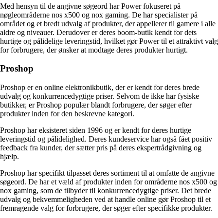
Med hensyn til de angivne søgeord har Power fokuseret på
nøgleområderne nos x500 og nox gaming. De har specialister på
området og et bredt udvalg af produkter, der appellerer til gamere i alle
aldre og niveauer. Derudover er deres boom-butik kendt for dets
hurtige og pålidelige leveringstid, hvilket gør Power til et attraktivt valg
for forbrugere, der ønsker at modtage deres produkter hurtigt.
Proshop
Proshop er en online elektronikbutik, der er kendt for deres brede
udvalg og konkurrencedygtige priser. Selvom de ikke har fysiske
butikker, er Proshop populær blandt forbrugere, der søger efter
produkter inden for den beskrevne kategori.
Proshop har eksisteret siden 1996 og er kendt for deres hurtige
leveringstid og pålidelighed. Deres kundeservice har også fået positiv
feedback fra kunder, der sætter pris på deres ekspertrådgivning og
hjælp.
Proshop har specifikt tilpasset deres sortiment til at omfatte de angivne
søgeord. De har et væld af produkter inden for områderne nos x500 og
nox gaming, som de tilbyder til konkurrencedygtige priser. Det brede
udvalg og bekvemmeligheden ved at handle online gør Proshop til et
fremragende valg for forbrugere, der søger efter specifikke produkter.