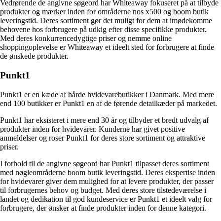
Vedrørende de angivne søgeord har Whiteaway fokuseret på at tilbyde
produkter og mærker inden for områderne nos x500 og boom butik
leveringstid. Deres sortiment gør det muligt for dem at imødekomme
behovene hos forbrugere på udkig efter disse specifikke produkter.
Med deres konkurrencedygtige priser og nemme online
shoppingoplevelse er Whiteaway et ideelt sted for forbrugere at finde
de ønskede produkter.
Punkt1
Punkt1 er en kæde af hårde hvidevarebutikker i Danmark. Med mere
end 100 butikker er Punkt1 en af de førende detailkæder på markedet.
Punkt1 har eksisteret i mere end 30 år og tilbyder et bredt udvalg af
produkter inden for hvidevarer. Kunderne har givet positive
anmeldelser og roser Punkt1 for deres store sortiment og attraktive
priser.
I forhold til de angivne søgeord har Punkt1 tilpasset deres sortiment
med nøgleområderne boom butik leveringstid. Deres ekspertise inden
for hvidevarer giver dem mulighed for at levere produkter, der passer
til forbrugernes behov og budget. Med deres store tilstedeværelse i
landet og dedikation til god kundeservice er Punkt1 et ideelt valg for
forbrugere, der ønsker at finde produkter inden for denne kategori.