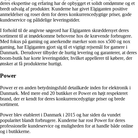
deres ekspertise og erfaring har de opbygget et solidt omdømme og et
bredt udvalg af produkter. Kunderne har givet Elgiganten positive
anmeldelser og roser dem for deres konkurrencedygtige priser, gode
kundeservice og pålidelige leveringstider.
I forhold til de angivne søgeord har Elgiganten skræddersyet deres
sortiment til at imødekomme behovene hos de krævende forbrugere.
Med fokus på gaming og anerkendte mærker som nos x500 og nox
gaming, har Elgiganten gjort sig til et vigtigt rejsemål for gamere i
Danmark. Derudover tilbyder de hurtig levering og garanterer, at deres
boom-butik har korte leveringstider, hvilket appellerer til købere, der
ønsker at få produkterne hurtigt.
Power
Power er en anden betydningsfuld detailkæde inden for elektronik i
Danmark. Med mere end 20 butikker er Power en højt respekteret
brand, der er kendt for deres konkurrencedygtige priser og brede
sortiment.
Power blev etableret i Danmark i 2015 og har siden da vundet
popularitet blandt forbrugere. Kunderne har rost Power for deres
professionelle kundeservice og muligheden for at handle både online
og i butikkerne.