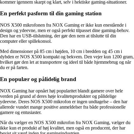
kommer igennem skarpt og klart, selv i hektiske gaming-situationer.
En perfekt pasform til din gaming station
NOS X500 mikrofonen fra NOX Gaming er ikke kun enestående i
design og ydeevne, men er også perfekt tilpasset dine gaming-behov.
Den har en USB-tilslutning, der gør den nem at tilslutte til din
computer eller spillekonsol.
Med dimensioner på 85 cm i højden, 10 cm i bredden og 45 cm i
dybden er NOS X500 kompakt og bekvem. Den vejer kun 1200 gram,
hvilket gør den let at transportere og ideel til både hjemmebrug og når
du er på farten.
En populær og pålidelig brand
NOX Gaming har opnået høj popularitet blandt gamere over hele
verden på grund af deres høje kvalitetsprodukter og pålidelige
ydeevne. Deres NOS X500 mikrofon er ingen undtagelse – den har
allerede vundet mange positive anmeldelser fra både professionelle
gamere og entusiaster.
Når du vælger en NOS X500 mikrofon fra NOX Gaming, vælger du
ikke kun et produkt af høj kvalitet, men også en producent, der har
bevist sit værd inden for gamingindustrien.