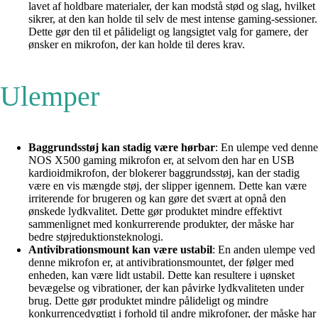
lavet af holdbare materialer, der kan modstå stød og slag, hvilket
sikrer, at den kan holde til selv de mest intense gaming-sessioner.
Dette gør den til et pålideligt og langsigtet valg for gamere, der
ønsker en mikrofon, der kan holde til deres krav.
Ulemper
Baggrundsstøj kan stadig være hørbar
: En ulempe ved denne
NOS X500 gaming mikrofon er, at selvom den har en USB
kardioidmikrofon, der blokerer baggrundsstøj, kan der stadig
være en vis mængde støj, der slipper igennem. Dette kan være
irriterende for brugeren og kan gøre det svært at opnå den
ønskede lydkvalitet. Dette gør produktet mindre effektivt
sammenlignet med konkurrerende produkter, der måske har
bedre støjreduktionsteknologi.
Antivibrationsmount kan være ustabil
: En anden ulempe ved
denne mikrofon er, at antivibrationsmountet, der følger med
enheden, kan være lidt ustabil. Dette kan resultere i uønsket
bevægelse og vibrationer, der kan påvirke lydkvaliteten under
brug. Dette gør produktet mindre pålideligt og mindre
konkurrencedygtigt i forhold til andre mikrofoner, der måske har