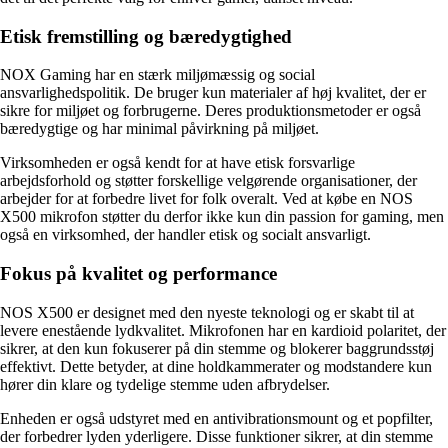
Etisk fremstilling og bæredygtighed
NOX Gaming har en stærk miljømæssig og social
ansvarlighedspolitik. De bruger kun materialer af høj kvalitet, der er
sikre for miljøet og forbrugerne. Deres produktionsmetoder er også
bæredygtige og har minimal påvirkning på miljøet.
Virksomheden er også kendt for at have etisk forsvarlige
arbejdsforhold og støtter forskellige velgørende organisationer, der
arbejder for at forbedre livet for folk overalt. Ved at købe en NOS
X500 mikrofon støtter du derfor ikke kun din passion for gaming, men
også en virksomhed, der handler etisk og socialt ansvarligt.
Fokus på kvalitet og performance
NOS X500 er designet med den nyeste teknologi og er skabt til at
levere enestående lydkvalitet. Mikrofonen har en kardioid polaritet, der
sikrer, at den kun fokuserer på din stemme og blokerer baggrundsstøj
effektivt. Dette betyder, at dine holdkammerater og modstandere kun
hører din klare og tydelige stemme uden afbrydelser.
Enheden er også udstyret med en antivibrationsmount og et popfilter,
der forbedrer lyden yderligere. Disse funktioner sikrer, at din stemme