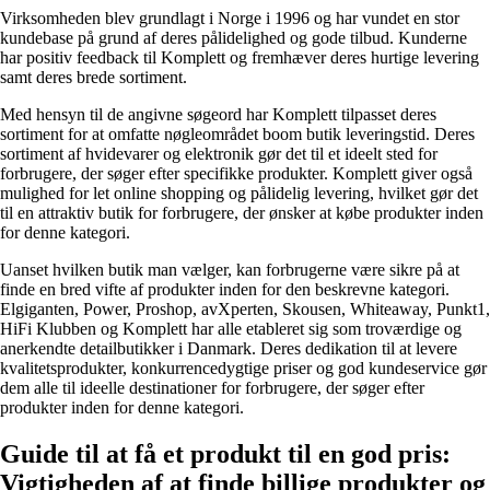
Virksomheden blev grundlagt i Norge i 1996 og har vundet en stor
kundebase på grund af deres pålidelighed og gode tilbud. Kunderne
har positiv feedback til Komplett og fremhæver deres hurtige levering
samt deres brede sortiment.
Med hensyn til de angivne søgeord har Komplett tilpasset deres
sortiment for at omfatte nøgleområdet boom butik leveringstid. Deres
sortiment af hvidevarer og elektronik gør det til et ideelt sted for
forbrugere, der søger efter specifikke produkter. Komplett giver også
mulighed for let online shopping og pålidelig levering, hvilket gør det
til en attraktiv butik for forbrugere, der ønsker at købe produkter inden
for denne kategori.
Uanset hvilken butik man vælger, kan forbrugerne være sikre på at
finde en bred vifte af produkter inden for den beskrevne kategori.
Elgiganten, Power, Proshop, avXperten, Skousen, Whiteaway, Punkt1,
HiFi Klubben og Komplett har alle etableret sig som troværdige og
anerkendte detailbutikker i Danmark. Deres dedikation til at levere
kvalitetsprodukter, konkurrencedygtige priser og god kundeservice gør
dem alle til ideelle destinationer for forbrugere, der søger efter
produkter inden for denne kategori.
Guide til at få et produkt til en god pris:
Vigtigheden af at finde billige produkter og