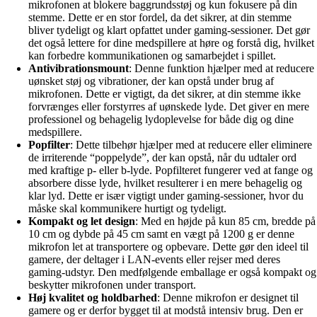
mikrofonen at blokere baggrundsstøj og kun fokusere på din
stemme. Dette er en stor fordel, da det sikrer, at din stemme
bliver tydeligt og klart opfattet under gaming-sessioner. Det gør
det også lettere for dine medspillere at høre og forstå dig, hvilket
kan forbedre kommunikationen og samarbejdet i spillet.
Antivibrationsmount
: Denne funktion hjælper med at reducere
uønsket støj og vibrationer, der kan opstå under brug af
mikrofonen. Dette er vigtigt, da det sikrer, at din stemme ikke
forvrænges eller forstyrres af uønskede lyde. Det giver en mere
professionel og behagelig lydoplevelse for både dig og dine
medspillere.
Popfilter
: Dette tilbehør hjælper med at reducere eller eliminere
de irriterende “poppelyde”, der kan opstå, når du udtaler ord
med kraftige p- eller b-lyde. Popfilteret fungerer ved at fange og
absorbere disse lyde, hvilket resulterer i en mere behagelig og
klar lyd. Dette er især vigtigt under gaming-sessioner, hvor du
måske skal kommunikere hurtigt og tydeligt.
Kompakt og let design
: Med en højde på kun 85 cm, bredde på
10 cm og dybde på 45 cm samt en vægt på 1200 g er denne
mikrofon let at transportere og opbevare. Dette gør den ideel til
gamere, der deltager i LAN-events eller rejser med deres
gaming-udstyr. Den medfølgende emballage er også kompakt og
beskytter mikrofonen under transport.
Høj kvalitet og holdbarhed
: Denne mikrofon er designet til
gamere og er derfor bygget til at modstå intensiv brug. Den er