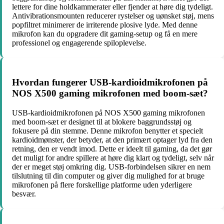
lettere for dine holdkammerater eller fjender at høre dig tydeligt.
Antivibrationsmounten reducerer rystelser og uønsket støj, mens
popfiltret minimerer de irriterende plosive lyde. Med denne
mikrofon kan du opgradere dit gaming-setup og få en mere
professionel og engagerende spiloplevelse.
Hvordan fungerer USB-kardioidmikrofonen på
NOS X500 gaming mikrofonen med boom-sæt?
USB-kardioidmikrofonen på NOS X500 gaming mikrofonen
med boom-sæt er designet til at blokere baggrundsstøj og
fokusere på din stemme. Denne mikrofon benytter et specielt
kardioidmønster, der betyder, at den primært optager lyd fra den
retning, den er vendt imod. Dette er ideelt til gaming, da det gør
det muligt for andre spillere at høre dig klart og tydeligt, selv når
der er meget støj omkring dig. USB-forbindelsen sikrer en nem
tilslutning til din computer og giver dig mulighed for at bruge
mikrofonen på flere forskellige platforme uden yderligere
besvær.