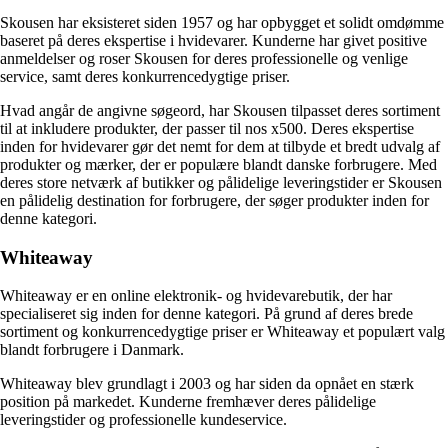
Skousen har eksisteret siden 1957 og har opbygget et solidt omdømme
baseret på deres ekspertise i hvidevarer. Kunderne har givet positive
anmeldelser og roser Skousen for deres professionelle og venlige
service, samt deres konkurrencedygtige priser.
Hvad angår de angivne søgeord, har Skousen tilpasset deres sortiment
til at inkludere produkter, der passer til nos x500. Deres ekspertise
inden for hvidevarer gør det nemt for dem at tilbyde et bredt udvalg af
produkter og mærker, der er populære blandt danske forbrugere. Med
deres store netværk af butikker og pålidelige leveringstider er Skousen
en pålidelig destination for forbrugere, der søger produkter inden for
denne kategori.
Whiteaway
Whiteaway er en online elektronik- og hvidevarebutik, der har
specialiseret sig inden for denne kategori. På grund af deres brede
sortiment og konkurrencedygtige priser er Whiteaway et populært valg
blandt forbrugere i Danmark.
Whiteaway blev grundlagt i 2003 og har siden da opnået en stærk
position på markedet. Kunderne fremhæver deres pålidelige
leveringstider og professionelle kundeservice.