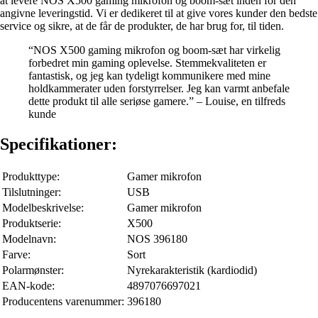
at levere NOS X500 gaming mikrofon og boom-sæt inden for den
angivne leveringstid. Vi er dedikeret til at give vores kunder den bedste
service og sikre, at de får de produkter, de har brug for, til tiden.
“NOS X500 gaming mikrofon og boom-sæt har virkelig
forbedret min gaming oplevelse. Stemmekvaliteten er
fantastisk, og jeg kan tydeligt kommunikere med mine
holdkammerater uden forstyrrelser. Jeg kan varmt anbefale
dette produkt til alle seriøse gamere.” – Louise, en tilfreds
kunde
Specifikationer:
Produkttype:
Gamer mikrofon
Tilslutninger:
USB
Modelbeskrivelse:
Gamer mikrofon
Produktserie:
X500
Modelnavn:
NOS 396180
Farve:
Sort
Polarmønster:
Nyrekarakteristik (kardiodid)
EAN-kode:
4897076697021
Producentens varenummer:
396180