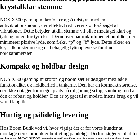
krystalklar stemme
NOS X500 gaming mikrofon er også udstyret med en
antivibrationsmount, der effektivt reducerer støj forårsaget af
vibrationer. Dette betyder, at din stemme vil blive modtaget klart og
tydeligt uden forstyrrelser. Derudover har mikrofonen et popfilter, der
minimerer plosive lyde, som f.eks. “p” og “b” lyde. Dette sikrer en
krystalklar stemme og en behagelig lytteoplevelse for dine
holdkammerater.
Kompakt og holdbar design
NOS X500 gaming mikrofon og boom-sæt er designet med både
funktionalitet og holdbarhed i tankerne. Den har en kompakt størrelse,
der ikke optager for meget plads på dit gaming setup, samtidig med at
den er robust og holdbar. Den er bygget til at modstå intens brug og vil
vare i lang tid.
Hurtig og pålidelig levering
Hos Boom Butik ved vi, hvor vigtigt det er for vores kunder at
modtage deres produkter hurtigt og pålideligt. Derfor sørger vi altid for