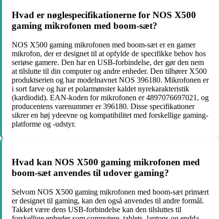
Hvad er nøglespecifikationerne for NOS X500
gaming mikrofonen med boom-sæt?
NOS X500 gaming mikrofonen med boom-sæt er en gamer
mikrofon, der er designet til at opfylde de specifikke behov hos
seriøse gamere. Den har en USB-forbindelse, der gør den nem
at tilslutte til din computer og andre enheder. Den tilhører X500
produktserien og har modelnavnet NOS 396180. Mikrofonen er
i sort farve og har et polarmønster kaldet nyrekarakteristik
(kardiodid). EAN-koden for mikrofonen er 4897076697021, og
producentens varenummer er 396180. Disse specifikationer
sikrer en høj ydeevne og kompatibilitet med forskellige gaming-
platforme og -udstyr.
Hvad kan NOS X500 gaming mikrofonen med
boom-sæt anvendes til udover gaming?
Selvom NOS X500 gaming mikrofonen med boom-sæt primært
er designet til gaming, kan den også anvendes til andre formål.
Takket være dens USB-forbindelse kan den tilsluttes til
forskellige enheder som computere, tablets, laptops og endda