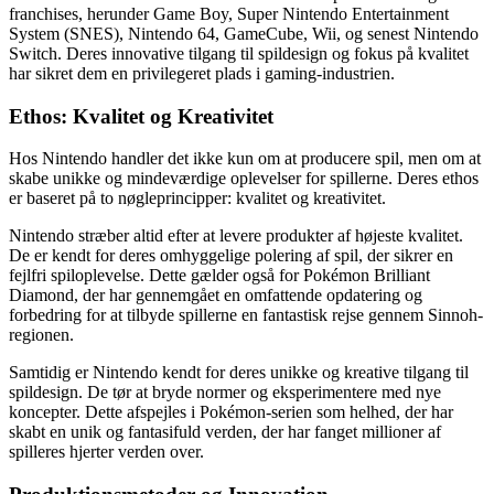
franchises, herunder Game Boy, Super Nintendo Entertainment
System (SNES), Nintendo 64, GameCube, Wii, og senest Nintendo
Switch. Deres innovative tilgang til spildesign og fokus på kvalitet
har sikret dem en privilegeret plads i gaming-industrien.
Ethos: Kvalitet og Kreativitet
Hos Nintendo handler det ikke kun om at producere spil, men om at
skabe unikke og mindeværdige oplevelser for spillerne. Deres ethos
er baseret på to nøgleprincipper: kvalitet og kreativitet.
Nintendo stræber altid efter at levere produkter af højeste kvalitet.
De er kendt for deres omhyggelige polering af spil, der sikrer en
fejlfri spiloplevelse. Dette gælder også for Pokémon Brilliant
Diamond, der har gennemgået en omfattende opdatering og
forbedring for at tilbyde spillerne en fantastisk rejse gennem Sinnoh-
regionen.
Samtidig er Nintendo kendt for deres unikke og kreative tilgang til
spildesign. De tør at bryde normer og eksperimentere med nye
koncepter. Dette afspejles i Pokémon-serien som helhed, der har
skabt en unik og fantasifuld verden, der har fanget millioner af
spilleres hjerter verden over.