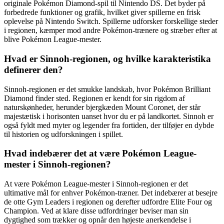
originale Pokémon Diamond-spil til Nintendo DS. Det byder på
forbedrede funktioner og grafik, hvilket giver spillerne en frisk
oplevelse på Nintendo Switch. Spillerne udforsker forskellige steder
i regionen, kæmper mod andre Pokémon-trænere og stræber efter at
blive Pokémon League-mester.
Hvad er Sinnoh-regionen, og hvilke karakteristika
definerer den?
Sinnoh-regionen er det smukke landskab, hvor Pokémon Brilliant
Diamond finder sted. Regionen er kendt for sin rigdom af
naturskønheder, herunder bjergkæden Mount Coronet, der står
majestætisk i horisonten uanset hvor du er på landkortet. Sinnoh er
også fyldt med myter og legender fra fortiden, der tilføjer en dybde
til historien og udforskningen i spillet.
Hvad indebærer det at være Pokémon League-
mester i Sinnoh-regionen?
At være Pokémon League-mester i Sinnoh-regionen er det
ultimative mål for enhver Pokémon-træner. Det indebærer at besejre
de otte Gym Leaders i regionen og derefter udfordre Elite Four og
Champion. Ved at klare disse udfordringer beviser man sin
dygtighed som trækker og opnår den højeste anerkendelse i