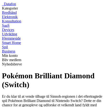
_
Datafon
Kategorier
Bredbånd
Elektronik
Konsultation
SaaS
Devices
Udvikling
Hjemmeside
Smart Home
Spil
Business
Min konto
Bliv medlem
Nyhedsbreve
Pokémon Brilliant Diamond
(Switch)
Er du klar til at vende tilbage til Sinnoh-regionen i det eftertragtede
spil Pokémon Brilliant Diamond til Nintendo Switch? Dette er din
chance for at genopleve og udforske et velkendt land fyldt med