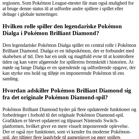
regionen. Som Pokémon League-mester får man også mulighed for
at bruge denne status til at udfordre andre spillere i spillet eller
deltage i globale turneringer.
Hvilken rolle spiller den legendariske Pokémon
Dialga i Pokémon Brilliant Diamond?
Den legendariske Pokémon Dialga spiller en central rolle i Pokémon
Brilliant Diamond. Dialga er en tidspokémon, der er forbundet med
skabelsen af tid. Den har en unik og magtfuld evne til at kontrollere
tiden og kan være afgørende for spillerens fremskridt i historien. At
møde og fange Dialga er en spændende og udfordrende opgave, der
kan styrke ens hold og tilføje en imponerende Pokémon til ens
samling.
Hvordan adskiller Pokémon Brilliant Diamond sig
fra det originale Pokémon Diamond-spil?
Pokémon Brilliant Diamond byder på flere opdaterede funktioner og
forbedringer i forhold til det originale Pokémon Diamond-spil.
Grafikken er blevet opdateret og tilpasset Nintendo Switch-
platformen, hvilket giver en mere visuelt imponerende oplevelse.
Der er også nye funktioner, som vi kender fra moderne Pokémon-
spil, der tilføjer flere lagdybde til gameplayet og øger spillets