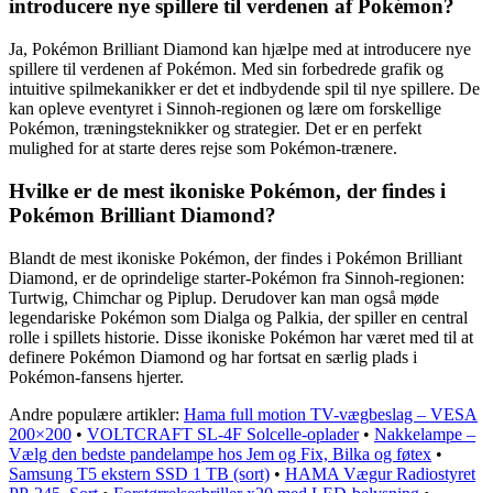
introducere nye spillere til verdenen af Pokémon?
Ja, Pokémon Brilliant Diamond kan hjælpe med at introducere nye
spillere til verdenen af Pokémon. Med sin forbedrede grafik og
intuitive spilmekanikker er det et indbydende spil til nye spillere. De
kan opleve eventyret i Sinnoh-regionen og lære om forskellige
Pokémon, træningsteknikker og strategier. Det er en perfekt
mulighed for at starte deres rejse som Pokémon-trænere.
Hvilke er de mest ikoniske Pokémon, der findes i
Pokémon Brilliant Diamond?
Blandt de mest ikoniske Pokémon, der findes i Pokémon Brilliant
Diamond, er de oprindelige starter-Pokémon fra Sinnoh-regionen:
Turtwig, Chimchar og Piplup. Derudover kan man også møde
legendariske Pokémon som Dialga og Palkia, der spiller en central
rolle i spillets historie. Disse ikoniske Pokémon har været med til at
definere Pokémon Diamond og har fortsat en særlig plads i
Pokémon-fansens hjerter.
Andre populære artikler:
Hama full motion TV-vægbeslag – VESA
200×200
•
VOLTCRAFT SL-4F Solcelle-oplader
•
Nakkelampe –
Vælg den bedste pandelampe hos Jem og Fix, Bilka og føtex
•
Samsung T5 ekstern SSD 1 TB (sort)
•
HAMA Vægur Radiostyret