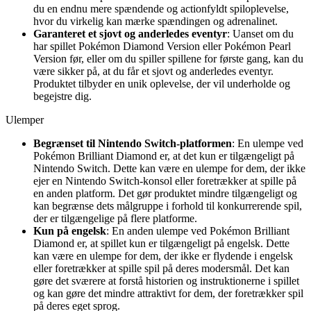
du en endnu mere spændende og actionfyldt spiloplevelse,
hvor du virkelig kan mærke spændingen og adrenalinet.
Garanteret et sjovt og anderledes eventyr
: Uanset om du
har spillet Pokémon Diamond Version eller Pokémon Pearl
Version før, eller om du spiller spillene for første gang, kan du
være sikker på, at du får et sjovt og anderledes eventyr.
Produktet tilbyder en unik oplevelse, der vil underholde og
begejstre dig.
Ulemper
Begrænset til Nintendo Switch-platformen
: En ulempe ved
Pokémon Brilliant Diamond er, at det kun er tilgængeligt på
Nintendo Switch. Dette kan være en ulempe for dem, der ikke
ejer en Nintendo Switch-konsol eller foretrækker at spille på
en anden platform. Det gør produktet mindre tilgængeligt og
kan begrænse dets målgruppe i forhold til konkurrerende spil,
der er tilgængelige på flere platforme.
Kun på engelsk
: En anden ulempe ved Pokémon Brilliant
Diamond er, at spillet kun er tilgængeligt på engelsk. Dette
kan være en ulempe for dem, der ikke er flydende i engelsk
eller foretrækker at spille spil på deres modersmål. Det kan
gøre det sværere at forstå historien og instruktionerne i spillet
og kan gøre det mindre attraktivt for dem, der foretrækker spil
på deres eget sprog.