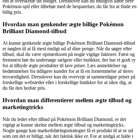
om at overskride dit budget. Derudover kan du muligvis købe flere
Pokémon-spil eller tilbehør med de besparelser, du får fra at finde en
billig pris.
Hvordan man genkender ægte billige Pokémon
Brilliant Diamond-tilbud
At kunne genkende ægte billige Pokémon Brilliant Diamond-tilbud
er nøglen til at få mest muligt ud af dine penge. Når du søger efter
tilbud, skal du være opmærksom på nogle vigtige faktorer. Først og
fremmest bør du undersøge sælgere eller butikker, der har et godt ry
for at tilbyde ægte produkter til lave priser. Læs anmeldelser og
bedømmelser fra tidligere kunder for at få en fornemmelse af deres
troværdighed. Derudover kan du overveje at sammenligne priser på
forskellige websteder eller i forskellige butikker for at sikre dig, at
du får den bedste pris.
Hvordan man differentierer mellem ægte tilbud og
marketingtricks
Når du leder efter tilbud på Pokémon Brilliant Diamond, er det
vigtigt at kunne skelne mellem ægte tilbud og marketingtricks.
Nogle gange kan markedsføringsstrategier få et produkt til at se ud
som om det er billigt, når det faktisk ikke er. For at undgå at falde i