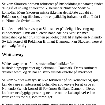
Selvom Skousen primært fokuserer på husholdningsapparater, finder
du også et udvalg af elektronik, herunder Nintendo Switch-
konsoller. Mens Skousen måske ikke har det største udvalg af
Pokémon-spil og tilbehør, er de en pålidelig forhandler til at få fat i
en Nintendo Switch-konsol.
Kundeanmeldelser viser, at Skousen er pålidelige i levering og
kundeservice. Hvis du allerede handlede hos Skousen med
tilfredshed og har brug for en pålidelig butik til at købe en Nintendo
Switch-konsol til Pokémon Brilliant Diamond, kan Skousen være et
godt valg for dig.
Whiteaway
Whiteaway er en af ​​de største online butikker for
husholdningsapparater og elektronik i Danmark. Deres sortiment
dækker bredt, og de har en stærk tilstedeværelse på markedet.
Selvom Whiteaway typisk ikke fokuserer på spilkonsoller og spil,
kan de være en interessant forhandler at overveje for at købe en
Nintendo Switch-konsol til Pokémon Brilliant Diamond. Deres
konkurrencedygtige priser og nemme online købsoplevelse kan
være et plus for dig som forbruger.
Whiteaway har generelt positive anmeldelser fra kunder, der har