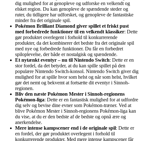
dig mulighed for at genopleve og udforske en velkendt og
elsket region. Du kan genopleve de spændende steder og
ruter, du tidligere har udforsket, og genopleve de fantastiske
minder fra det originale spil.
Pokémon Brilliant Diamond giver spillet et friskt pust
med forbedrede funktioner til en velkendt klassiker
: Dette
gør produktet overlegent i forhold til konkurrerende
produkter, da det kombinerer det bedste fra det originale spil
med nye og forbedrede funktioner. Du får en forbedret
spiloplevelse, der både er nostalgisk og spændende.
Et nytænkt eventyr – nu til Nintendo Switch
: Dette er en
stor fordel, da det betyder, at du kan spille spillet på den
populære Nintendo Switch-konsol. Nintendo Switch giver dig
mulighed for at spille hvor som helst og når som helst, hvilket
gør det nemt og bekvemt at fortsætte dit eventyr i Sinnoh-
regionen.
Bliv den næste Pokémon Mester i Sinnoh-regionens
Pokémon-liga
: Dette er en fantastisk mulighed for at udfordre
dig selv og bevise dine evner som Pokémon-træner. Ved at
blive Pokémon Mester i Sinnoh-regionens Pokémon-liga kan
du vise, at du er den bedste af de bedste og opnå ære og
anerkendelse.
Mere intense kampscener end i de originale spil
: Dette er
en fordel, der gør produktet overlegent i forhold til
konkurrerende produkter. Med mere intense kampscener får