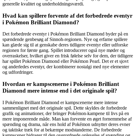
generelle kvalitet og underholdningsværdi.
Hvad kan spillere forvente af det forbedrede eventyr
i Pokémon Brilliant Diamond?
Det forbedrede eventyr i Pokémon Brilliant Diamond byder på en
spændende genbesøg af Sinnoh-regionen. Nye og erfarne spillere
kan glæde sig til at genskabe deres tidligere eventyr eller udforske
regionen for første gang. Spillet introducerer også nye møder og
overraskelser, hvilket giver en frisk følelse selv for dem, der tidligere
har spillet Pokémon Diamond eller Pokémon Pearl. Det er et sjovt
og anderledes eventyr, der kombinerer nostalgi med nye elementer
og udfordringer.
Hvordan er kampscenerne i Pokémon Brilliant
Diamond mere intense end i det originale spil?
I Pokémon Brilliant Diamond er kampscenerne mere intense
sammenlignet med det originale spil. Dette skyldes de forbedrede
grafik og animationer, der bringer Pokémon-kampene til livs på en
mere imponerende måde. Man kan forvente en øget fornemmelse af
spænding og drama, når ens hold af Pokémon udnytter deres evner
og taktiske træk for at bekæmpe modstanderne. De forbedrede
kampscener bidrager til den overordnede oplevelse af spænding og