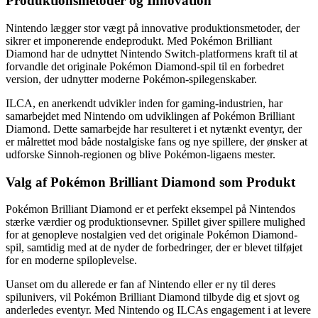
Produktionsmetoder og Innovation
Nintendo lægger stor vægt på innovative produktionsmetoder, der
sikrer et imponerende endeprodukt. Med Pokémon Brilliant
Diamond har de udnyttet Nintendo Switch-platformens kraft til at
forvandle det originale Pokémon Diamond-spil til en forbedret
version, der udnytter moderne Pokémon-spilegenskaber.
ILCA, en anerkendt udvikler inden for gaming-industrien, har
samarbejdet med Nintendo om udviklingen af ​​Pokémon Brilliant
Diamond. Dette samarbejde har resulteret i et nytænkt eventyr, der
er målrettet mod både nostalgiske fans og nye spillere, der ønsker at
udforske Sinnoh-regionen og blive Pokémon-ligaens mester.
Valg af Pokémon Brilliant Diamond som Produkt
Pokémon Brilliant Diamond er et perfekt eksempel på Nintendos
stærke værdier og produktionsevner. Spillet giver spillere mulighed
for at genopleve nostalgien ved det originale Pokémon Diamond-
spil, samtidig med at de nyder de forbedringer, der er blevet tilføjet
for en moderne spiloplevelse.
Uanset om du allerede er fan af Nintendo eller er ny til deres
spilunivers, vil Pokémon Brilliant Diamond tilbyde dig et sjovt og
anderledes eventyr. Med Nintendo og ILCAs engagement i at levere