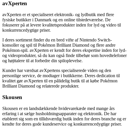
avXperten
avXperten er et specialiseret elektronik- og lydbutik med flere
fysiske butikker i Danmark og en online tilstedeværelse. De
fokuserer på at levere kvalitetsprodukter inden for lyd og video til
konkurrencedygtige priser.
I deres sortiment finder du en bred vifte af Nintendo Switch-
konsoller og spil til Pokémon Brilliant Diamond og flere andre
Pokémon-spil. avXperten er kendt for deres ekspertise inden for lyd-
og videoprodukter, så du kan også finde tilbehør som hovedtelefoner
og højttalere til at forbedre din spiloplevelse.
Kunder har værdsat avXpertens specialiserede viden og den
personlige service, de modtager i butikkerne. Deres dedication til
kvalitet gør avXperten til en pålidelig butik til at købe Pokémon
Brilliant Diamond og relaterede produkter.
Skousen
Skousen er en landsdækkende hvidevarekæde med mange års
erfaring i at sælge husholdningsapparater og elektronik. De har
etableret sig som en tillidsværdig butik inden for deres branche og er
kendte for deres gode kundeservice og konkurrencedygtige priser.