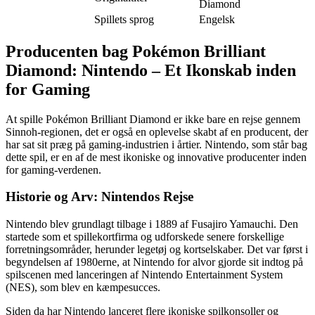
Diamond
Spillets sprog
Engelsk
Producenten bag Pokémon Brilliant
Diamond: Nintendo – Et Ikonskab inden
for Gaming
At spille Pokémon Brilliant Diamond er ikke bare en rejse gennem
Sinnoh-regionen, det er også en oplevelse skabt af en producent, der
har sat sit præg på gaming-industrien i årtier. Nintendo, som står bag
dette spil, er en af ​​de mest ikoniske og innovative producenter inden
for gaming-verdenen.
Historie og Arv: Nintendos Rejse
Nintendo blev grundlagt tilbage i 1889 af Fusajiro Yamauchi. Den
startede som et spillekortfirma og udforskede senere forskellige
forretningsområder, herunder legetøj og kortselskaber. Det var først i
begyndelsen af ​​1980erne, at Nintendo for alvor gjorde sit indtog på
spilscenen med lanceringen af ​​Nintendo Entertainment System
(NES), som blev en kæmpesucces.
Siden da har Nintendo lanceret flere ikoniske spilkonsoller og