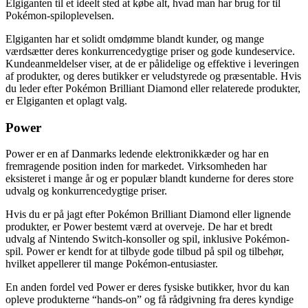
Elgiganten til et ideelt sted at købe alt, hvad man har brug for til
Pokémon-spiloplevelsen.
Elgiganten har et solidt omdømme blandt kunder, og mange
værdsætter deres konkurrencedygtige priser og gode kundeservice.
Kundeanmeldelser viser, at de er pålidelige og effektive i leveringen
af ​​produkter, og deres butikker er veludstyrede og præsentable. Hvis
du leder efter Pokémon Brilliant Diamond eller relaterede produkter,
er Elgiganten et oplagt valg.
Power
Power er en af ​​Danmarks ledende elektronikkæder og har en
fremragende position inden for markedet. Virksomheden har
eksisteret i mange år og er populær blandt kunderne for deres store
udvalg og konkurrencedygtige priser.
Hvis du er på jagt efter Pokémon Brilliant Diamond eller lignende
produkter, er Power bestemt værd at overveje. De har et bredt
udvalg af Nintendo Switch-konsoller og spil, inklusive Pokémon-
spil. Power er kendt for at tilbyde gode tilbud på spil og tilbehør,
hvilket appellerer til mange Pokémon-entusiaster.
En anden fordel ved Power er deres fysiske butikker, hvor du kan
opleve produkterne “hands-on” og få rådgivning fra deres kyndige