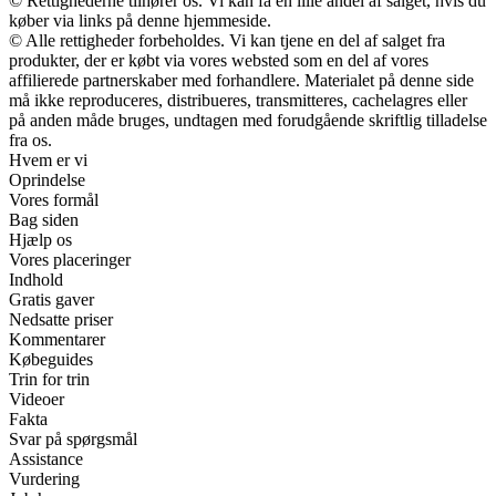
© Rettighederne tilhører os. Vi kan få en lille andel af salget, hvis du
køber via links på denne hjemmeside.
© Alle rettigheder forbeholdes. Vi kan tjene en del af salget fra
produkter, der er købt via vores websted som en del af vores
affilierede partnerskaber med forhandlere. Materialet på denne side
må ikke reproduceres, distribueres, transmitteres, cachelagres eller
på anden måde bruges, undtagen med forudgående skriftlig tilladelse
fra os.
Hvem er vi
Oprindelse
Vores formål
Bag siden
Hjælp os
Vores placeringer
Indhold
Gratis gaver
Nedsatte priser
Kommentarer
Købeguides
Trin for trin
Videoer
Fakta
Svar på spørgsmål
Assistance
Vurdering