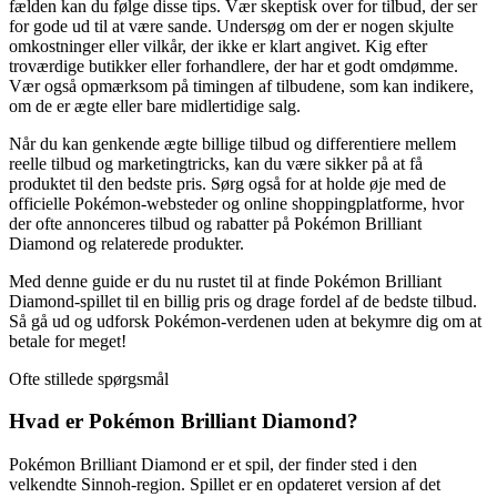
fælden kan du følge disse tips. Vær skeptisk over for tilbud, der ser
for gode ud til at være sande. Undersøg om der er nogen skjulte
omkostninger eller vilkår, der ikke er klart angivet. Kig efter
troværdige butikker eller forhandlere, der har et godt omdømme.
Vær også opmærksom på timingen af ​​tilbudene, som kan indikere,
om de er ægte eller bare midlertidige salg.
Når du kan genkende ægte billige tilbud og differentiere mellem
reelle tilbud og marketingtricks, kan du være sikker på at få
produktet til den bedste pris. Sørg også for at holde øje med de
officielle Pokémon-websteder og online shoppingplatforme, hvor
der ofte annonceres tilbud og rabatter på Pokémon Brilliant
Diamond og relaterede produkter.
Med denne guide er du nu rustet til at finde Pokémon Brilliant
Diamond-spillet til en billig pris og drage fordel af de bedste tilbud.
Så gå ud og udforsk Pokémon-verdenen uden at bekymre dig om at
betale for meget!
Ofte stillede spørgsmål
Hvad er Pokémon Brilliant Diamond?
Pokémon Brilliant Diamond er et spil, der finder sted i den
velkendte Sinnoh-region. Spillet er en opdateret version af det