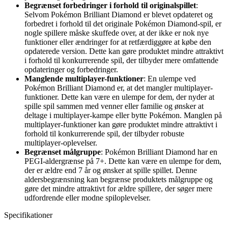
Begrænset forbedringer i forhold til originalspillet
:
Selvom Pokémon Brilliant Diamond er blevet opdateret og
forbedret i forhold til det originale Pokémon Diamond-spil, er
nogle spillere måske skuffede over, at der ikke er nok nye
funktioner eller ændringer for at retfærdiggøre at købe den
opdaterede version. Dette kan gøre produktet mindre attraktivt
i forhold til konkurrerende spil, der tilbyder mere omfattende
opdateringer og forbedringer.
Manglende multiplayer-funktioner
: En ulempe ved
Pokémon Brilliant Diamond er, at det mangler multiplayer-
funktioner. Dette kan være en ulempe for dem, der nyder at
spille spil sammen med venner eller familie og ønsker at
deltage i multiplayer-kampe eller bytte Pokémon. Manglen på
multiplayer-funktioner kan gøre produktet mindre attraktivt i
forhold til konkurrerende spil, der tilbyder robuste
multiplayer-oplevelser.
Begrænset målgruppe
: Pokémon Brilliant Diamond har en
PEGI-aldergrænse på 7+. Dette kan være en ulempe for dem,
der er ældre end 7 år og ønsker at spille spillet. Denne
aldersbegrænsning kan begrænse produktets målgruppe og
gøre det mindre attraktivt for ældre spillere, der søger mere
udfordrende eller modne spiloplevelser.
Specifikationer