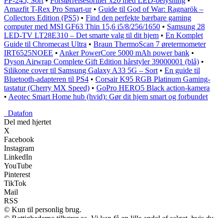
PP-245, Sort
•
Forstørrelsesbriller x20 med LED-belysning
•
Amazfit T-Rex Pro Smart-ur
•
Guide til God of War: Ragnarök –
Collectors Edition (PS5)
•
Find den perfekte bærbare gaming
computer med MSI GF63 Thin 15,6 i5/8/256/1650
•
Samsung 28
LED-TV LT28E310 – Det smarte valg til dit hjem
•
En Komplet
Guide til Chromecast Ultra
•
Braun ThermoScan 7 øretermometer
IRT6525NOEE
•
Anker PowerCore 5000 mAh power bank
•
Dyson Airwrap Complete Gift Edition hårstyler 39000001 (blå)
•
Silikone cover til Samsung Galaxy A33 5G – Sort
•
En guide til
Bluetooth-adapteren til PS4
•
Corsair K95 RGB Platinum Gaming-
tastatur (Cherry MX Speed)
•
GoPro HERO5 Black action-kamera
•
Aeotec Smart Home hub (hvid): Gør dit hjem smart og forbundet
_
Datafon
Del med hjertet
X
Facebook
Instagram
LinkedIn
YouTube
Pinterest
TikTok
Mail
RSS
© Kun til personlig brug.