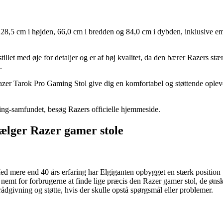
8,5 cm i højden, 66,0 cm i bredden og 84,0 cm i dybden, inklusive em
tillet med øje for detaljer og er af høj kvalitet, da den bærer Razers
.
azer Tarok Pro Gaming Stol give dig en komfortabel og støttende oplevel
ng-samfundet, besøg Razers officielle hjemmeside.
sælger Razer gamer stole
 Med mere end 40 års erfaring har Elgiganten opbygget en stærk positio
nemt for forbrugerne at finde lige præcis den Razer gamer stol, de ønske
ådgivning og støtte, hvis der skulle opstå spørgsmål eller problemer.