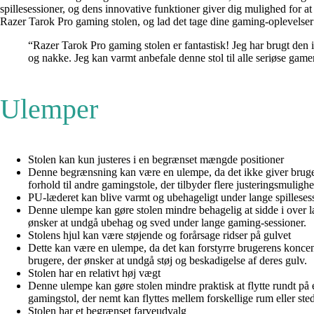
spillesessioner, og dens innovative funktioner giver dig mulighed for at 
Razer Tarok Pro gaming stolen, og lad det tage dine gaming-oplevelser 
“Razer Tarok Pro gaming stolen er fantastisk! Jeg har brugt den 
og nakke. Jeg kan varmt anbefale denne stol til alle seriøse gam
Ulemper
Stolen kan kun justeres i en begrænset mængde positioner
Denne begrænsning kan være en ulempe, da det ikke giver bruger
forhold til andre gamingstole, der tilbyder flere justeringsmulighe
PU-læderet kan blive varmt og ubehageligt under lange spilleses
Denne ulempe kan gøre stolen mindre behagelig at sidde i over læn
ønsker at undgå ubehag og sved under lange gaming-sessioner.
Stolens hjul kan være støjende og forårsage ridser på gulvet
Dette kan være en ulempe, da det kan forstyrre brugerens koncent
brugere, der ønsker at undgå støj og beskadigelse af deres gulv.
Stolen har en relativt høj vægt
Denne ulempe kan gøre stolen mindre praktisk at flytte rundt på e
gamingstol, der nemt kan flyttes mellem forskellige rum eller sted
Stolen har et begrænset farveudvalg