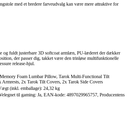
ngstole med et bredere farveudvalg kan være mere attraktive for
e og fuldt justerbare 3D softcoat armlæn, PU-læderet der dækker
tion, der passer dig, takket være den trinløse multifunktionelle
ssure release-hjul.
 Memory Foam Lumbar Pillow, Tarok Multi-Functional Tilt
Armrests, 2x Tarok Tilt Covers, 2x Tarok Side Covers
Vægt (inkl. emballage): 24,32 kg
 Velegnet til gaming: Ja, EAN-kode: 4897029965757, Producentens