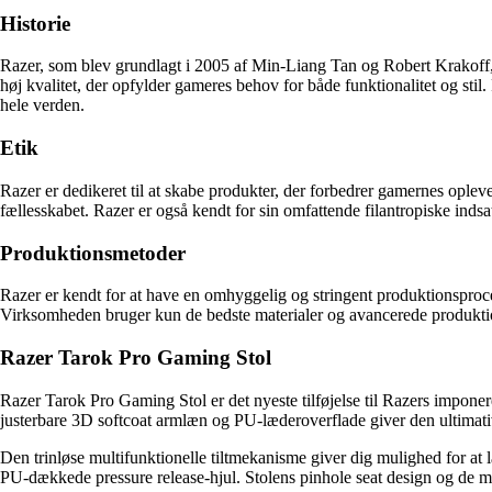
Historie
Razer, som blev grundlagt i 2005 af Min-Liang Tan og Robert Krakoff, h
høj kvalitet, der opfylder gameres behov for både funktionalitet og sti
hele verden.
Etik
Razer er dedikeret til at skabe produkter, der forbedrer gamernes opl
fællesskabet. Razer er også kendt for sin omfattende filantropiske inds
Produktionsmetoder
Razer er kendt for at have en omhyggelig og stringent produktionsproces
Virksomheden bruger kun de bedste materialer og avancerede produktion
Razer Tarok Pro Gaming Stol
Razer Tarok Pro Gaming Stol er det nyeste tilføjelse til Razers impone
justerbare 3D softcoat armlæn og PU-læderoverflade giver den ultimat
Den trinløse multifunktionelle tiltmekanisme giver dig mulighed for at 
PU-dækkede pressure release-hjul. Stolens pinhole seat design og de 