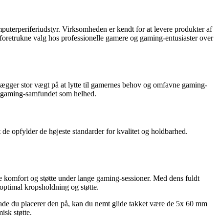
uterperiferiudstyr. Virksomheden er kendt for at levere produkter af
il foretrukne valg hos professionelle gamere og gaming-entusiaster over
 lægger stor vægt på at lytte til gamernes behov og omfavne gaming-
 og gaming-samfundet som helhed.
 de opfylder de højeste standarder for kvalitet og holdbarhed.
re komfort og støtte under lange gaming-sessioner. Med dens fuldt
ptimal kropsholdning og støtte.
rflade du placerer den på, kan du nemt glide takket være de 5x 60 mm
sk støtte.