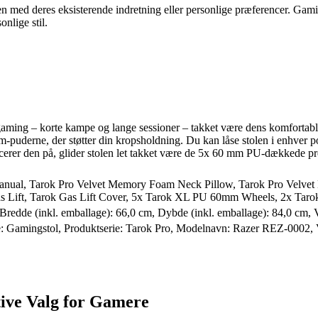
en med deres eksisterende indretning eller personlige præferencer. Gami
onlige stil.
aming – korte kampe og lange sessioner – takket være dens komfortabl
puderne, der støtter din kropsholdning. Du kan låse stolen i enhver posi
cerer den på, glider stolen let takket være de 5x 60 mm PU-dækkede pre
Manual, Tarok Pro Velvet Memory Foam Neck Pillow, Tarok Pro Velvet
 Lift, Tarok Gas Lift Cover, 5x Tarok XL PU 60mm Wheels, 2x Tarok 
 Bredde (inkl. emballage): 66,0 cm, Dybde (inkl. emballage): 84,0 cm, 
pe: Gamingstol, Produktserie: Tarok Pro, Modelnavn: Razer REZ-0002,
ive Valg for Gamere