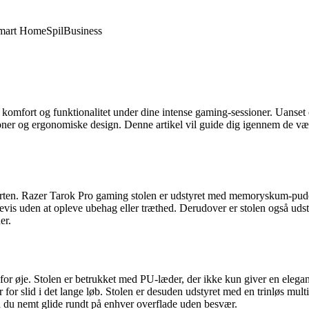
mart Home
Spil
Business
e komfort og funktionalitet under dine intense gaming-sessioner. Uanset
tioner og ergonomiske design. Denne artikel vil guide dig igennem de væ
forten. Razer Tarok Pro gaming stolen er udstyret med memoryskum-puder,
evis uden at opleve ubehag eller træthed. Derudover er stolen også udsty
er.
for øje. Stolen er betrukket med PU-læder, der ikke kun giver en elega
for slid i det lange løb. Stolen er desuden udstyret med en trinløs multi
du nemt glide rundt på enhver overflade uden besvær.