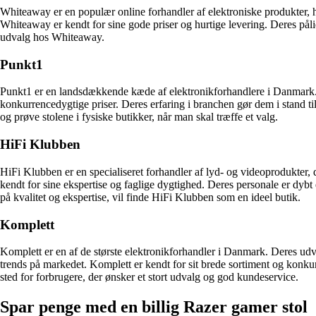
Whiteaway er en populær online forhandler af elektroniske produkter, h
Whiteaway er kendt for sine gode priser og hurtige levering. Deres pål
udvalg hos Whiteaway.
Punkt1
Punkt1 er en landsdækkende kæde af elektronikforhandlere i Danmark. De
konkurrencedygtige priser. Deres erfaring i branchen gør dem i stand til
og prøve stolene i fysiske butikker, når man skal træffe et valg.
HiFi Klubben
HiFi Klubben er en specialiseret forhandler af lyd- og videoprodukter, 
kendt for sine ekspertise og faglige dygtighed. Deres personale er dybt
på kvalitet og ekspertise, vil finde HiFi Klubben som en ideel butik.
Komplett
Komplett er en af ​​de største elektronikforhandler i Danmark. Deres 
trends på markedet. Komplett er kendt for sit brede sortiment og konkur
sted for forbrugere, der ønsker et stort udvalg og god kundeservice.
Spar penge med en billig Razer gamer stol