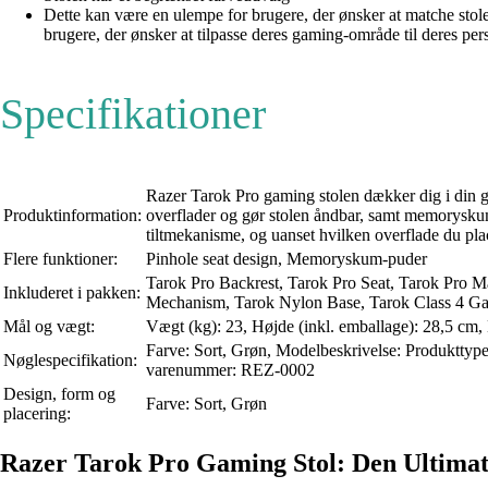
Dette kan være en ulempe for brugere, der ønsker at matche stol
brugere, der ønsker at tilpasse deres gaming-område til deres pers
Specifikationer
Razer Tarok Pro gaming stolen dækker dig i din g
Produktinformation:
overflader og gør stolen åndbar, samt memoryskum-
tiltmekanisme, og uanset hvilken overflade du pla
Flere funktioner:
Pinhole seat design, Memoryskum-puder
Tarok Pro Backrest, Tarok Pro Seat, Tarok Pro 
Inkluderet i pakken:
Mechanism, Tarok Nylon Base, Tarok Class 4 Gas
Mål og vægt:
Vægt (kg): 23, Højde (inkl. emballage): 28,5 cm,
Farve: Sort, Grøn, Modelbeskrivelse: Produktty
Nøglespecifikation:
varenummer: REZ-0002
Design, form og
Farve: Sort, Grøn
placering:
Razer Tarok Pro Gaming Stol: Den Ultimat