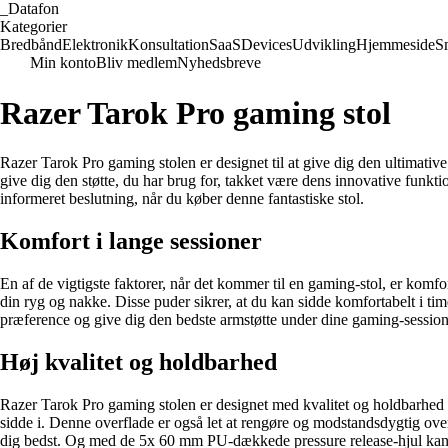
_
Datafon
Kategorier
Bredbånd
Elektronik
Konsultation
SaaS
Devices
Udvikling
Hjemmeside
S
Min konto
Bliv medlem
Nyhedsbreve
Razer Tarok Pro gaming stol
Razer Tarok Pro gaming stolen er designet til at give dig den ultimativ
give dig den støtte, du har brug for, takket være dens innovative funk
informeret beslutning, når du køber denne fantastiske stol.
Komfort i lange sessioner
En af de vigtigste faktorer, når det kommer til en gaming-stol, er kom
din ryg og nakke. Disse puder sikrer, at du kan sidde komfortabelt i tim
præference og give dig den bedste armstøtte under dine gaming-session
Høj kvalitet og holdbarhed
Razer Tarok Pro gaming stolen er designet med kvalitet og holdbarhed 
sidde i. Denne overflade er også let at rengøre og modstandsdygtig over 
dig bedst. Og med de 5x 60 mm PU-dækkede pressure release-hjul kan 