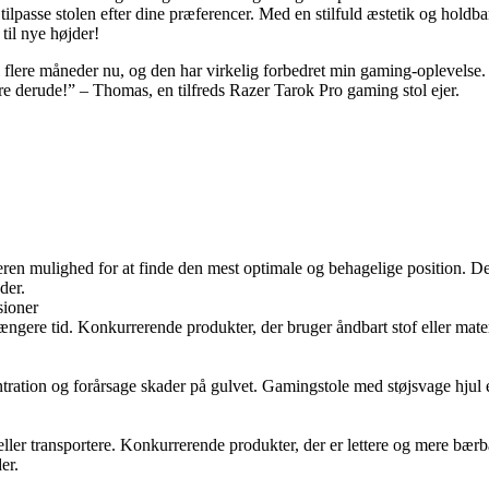
tilpasse stolen efter dine præferencer. Med en stilfuld æstetik og holdba
til nye højder!
i flere måneder nu, og den har virkelig forbedret min gaming-oplevelse. 
ere derude!” – Thomas, en tilfreds Razer Tarok Pro gaming stol ejer.
en mulighed for at finde den mest optimale og behagelige position. Det
der.
sioner
gere tid. Konkurrerende produkter, der bruger åndbart stof eller materi
ration og forårsage skader på gulvet. Gamingstole med støjsvage hjul e
ller transportere. Konkurrerende produkter, der er lettere og mere bærba
er.