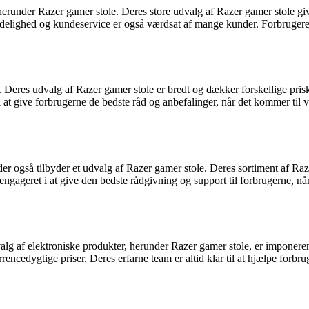
erunder Razer gamer stole. Deres store udvalg af Razer gamer stole giv
idelighed og kundeservice er også værdsat af mange kunder. Forbrugere, 
res udvalg af Razer gamer stole er bredt og dækker forskellige priskla
 at give forbrugerne de bedste råd og anbefalinger, når det kommer til v
der også tilbyder et udvalg af Razer gamer stole. Deres sortiment af Raz
 engageret i at give den bedste rådgivning og support til forbrugerne, n
udvalg af elektroniske produkter, herunder Razer gamer stole, er impon
rencedygtige priser. Deres erfarne team er altid klar til at hjælpe forb