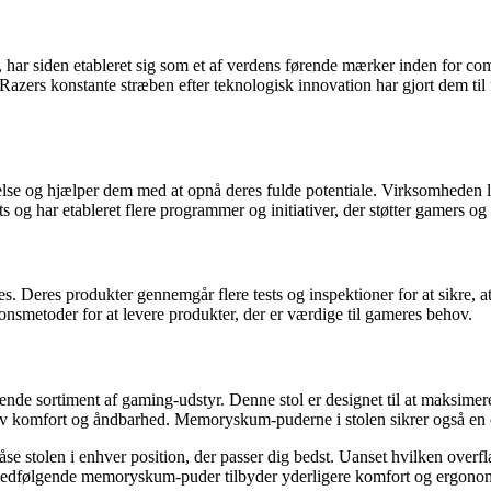
ar siden etableret sig som et af verdens førende mærker inden for comp
l. Razers konstante stræben efter teknologisk innovation har gjort dem t
evelse og hjælper dem med at opnå deres fulde potentiale. Virksomheden
ats og har etableret flere programmer og initiativer, der støtter gamers
. Deres produkter gennemgår flere tests og inspektioner for at sikre, at
smetoder for at levere produkter, der er værdige til gameres behov.
rende sortiment af gaming-udstyr. Denne stol er designet til at maksime
iv komfort og åndbarhed. Memoryskum-puderne i stolen sikrer også en o
låse stolen i enhver position, der passer dig bedst. Uanset hvilken ove
medfølgende memoryskum-puder tilbyder yderligere komfort og ergonomi