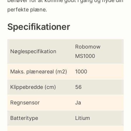
behøver for at komme godt i gang og nyde din
perfekte plæne.
Specifikationer
Robomow
Nøglespecifikation
MS1000
Maks. plæneareal (m2)
1000
Klippebredde (cm)
56
Regnsensor
Ja
Batteritype
Litium