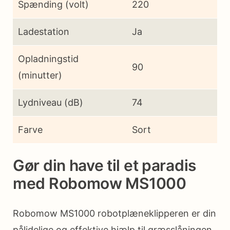
Spænding (volt)
220
Ladestation
Ja
Opladningstid
90
(minutter)
Lydniveau (dB)
74
Farve
Sort
Gør din have til et paradis
med Robomow MS1000
Robomow MS1000 robotplæneklipperen er din
pålidelige og effektive hjælp til græsslåningen.