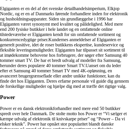
Elgiganten er en del af det svenske detailhandelsimperium, Elkjop
Nordic, og er en af Danmarks førende forhandlere inden for elektronik
og husholdningsapparater. Siden sin grundlæggelse i 1996 har
Elgiganten været synonymt med kvalitet og pålidelighed. Med mere
end 200 fysiske butikker i hele landet og en omfattende online
tilstedeværelse er Elgiganten kendt for sin omfattende sortiment og
konkurrencedygtige priser.Kundernes anmeldelser af Elgiganten er
generelt positive, idet de roser butikkens ekspertise, kundeservice og
fleksible leveringsmuligheder. Elgiganten har tilpasset sit sortiment til
at imødekomme behovene hos forbrugere, der søger efter Samsung 40
tommer smart TV. De har et bredt udvalg af modeller fra Samsung,
herunder deres populære 40 tommer Smart TV.Uanset om du leder
efter et Samsung 40 tommer Smart TV med 4K-opløsning, en
avanceret brugergrænseflade eller andre unikke funktioner, kan du
finde det hos Elgiganten. Deres erfarne personale vil guide dig gennem
de forskellige muligheder og hjælpe dig med at træffe det rigtige valg.
Power
Power er en dansk elektronikforhandler med mere end 50 butikker
spredt over hele Danmark. De stolte motto hos Power er “Vi sælger et
kæmpe udvalg af elektronik til knivskarpe priser” og “Power – Da vi
elsker teknik”. Power har opnået stor popularitet blandt danske