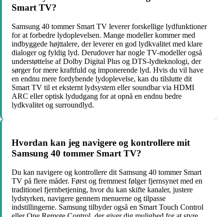
Smart TV?
Samsung 40 tommer Smart TV leverer forskellige lydfunktioner
for at forbedre lydoplevelsen. Mange modeller kommer med
indbyggede højttalere, der leverer en god lydkvalitet med klare
dialoger og fyldig lyd. Derudover har nogle TV-modeller også
understøttelse af Dolby Digital Plus og DTS-lydteknologi, der
sørger for mere kraftfuld og imponerende lyd. Hvis du vil have
en endnu mere fordybende lydoplevelse, kan du tilslutte dit
Smart TV til et eksternt lydsystem eller soundbar via HDMI
ARC eller optisk lydudgang for at opnå en endnu bedre
lydkvalitet og surroundlyd.
Hvordan kan jeg navigere og kontrollere mit
Samsung 40 tommer Smart TV?
Du kan navigere og kontrollere dit Samsung 40 tommer Smart
TV på flere måder. Først og fremmest følger fjernsynet med en
traditionel fjernbetjening, hvor du kan skifte kanaler, justere
lydstyrken, navigere gennem menuerne og tilpasse
indstillingerne. Samsung tilbyder også en Smart Touch Control
eller One Remote Control, der giver dig mulighed for at styre