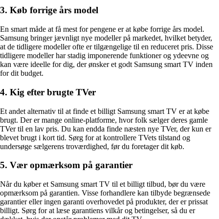
3. Køb forrige års model
En smart måde at få mest for pengene er at købe forrige års model.
Samsung bringer jævnligt nye modeller på markedet, hvilket betyder,
at de tidligere modeller ofte er tilgængelige til en reduceret pris. Disse
tidligere modeller har stadig imponerende funktioner og ydeevne og
kan være ideelle for dig, der ønsker et godt Samsung smart TV inden
for dit budget.
4. Kig efter brugte TVer
Et andet alternativ til at finde et billigt Samsung smart TV er at købe
brugt. Der er mange online-platforme, hvor folk sælger deres gamle
TVer til en lav pris. Du kan endda finde næsten nye TVer, der kun er
blevet brugt i kort tid. Sørg for at kontrollere TVets tilstand og
undersøge sælgerens troværdighed, før du foretager dit køb.
5. Vær opmærksom på garantier
Når du køber et Samsung smart TV til et billigt tilbud, bør du være
opmærksom på garantien. Visse forhandlere kan tilbyde begrænsede
garantier eller ingen garanti overhovedet på produkter, der er prissat
billigt. Sørg for at læse garantiens vilkår og betingelser, så du er