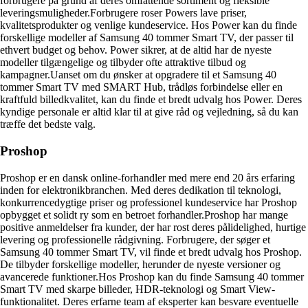
forbrugere på grund af deres omfattende sortiment og fleksible
leveringsmuligheder.Forbrugere roser Powers lave priser,
kvalitetsprodukter og venlige kundeservice. Hos Power kan du finde
forskellige modeller af Samsung 40 tommer Smart TV, der passer til
ethvert budget og behov. Power sikrer, at de altid har de nyeste
modeller tilgængelige og tilbyder ofte attraktive tilbud og
kampagner.Uanset om du ønsker at opgradere til et Samsung 40
tommer Smart TV med SMART Hub, trådløs forbindelse eller en
kraftfuld billedkvalitet, kan du finde et bredt udvalg hos Power. Deres
kyndige personale er altid klar til at give råd og vejledning, så du kan
træffe det bedste valg.
Proshop
Proshop er en dansk online-forhandler med mere end 20 års erfaring
inden for elektronikbranchen. Med deres dedikation til teknologi,
konkurrencedygtige priser og professionel kundeservice har Proshop
opbygget et solidt ry som en betroet forhandler.Proshop har mange
positive anmeldelser fra kunder, der har rost deres pålidelighed, hurtige
levering og professionelle rådgivning. Forbrugere, der søger et
Samsung 40 tommer Smart TV, vil finde et bredt udvalg hos Proshop.
De tilbyder forskellige modeller, herunder de nyeste versioner og
avancerede funktioner.Hos Proshop kan du finde Samsung 40 tommer
Smart TV med skarpe billeder, HDR-teknologi og Smart View-
funktionalitet. Deres erfarne team af eksperter kan besvare eventuelle