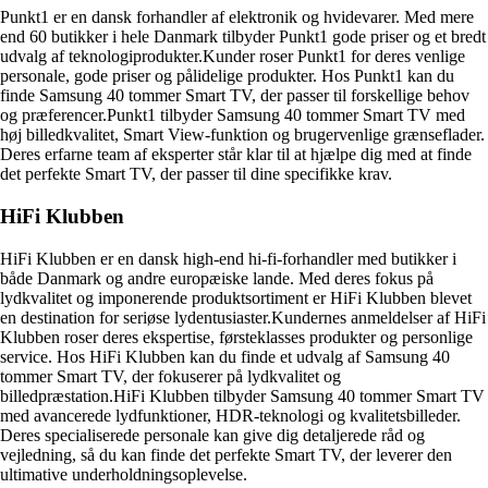
Punkt1 er en dansk forhandler af elektronik og hvidevarer. Med mere
end 60 butikker i hele Danmark tilbyder Punkt1 gode priser og et bredt
udvalg af teknologiprodukter.Kunder roser Punkt1 for deres venlige
personale, gode priser og pålidelige produkter. Hos Punkt1 kan du
finde Samsung 40 tommer Smart TV, der passer til forskellige behov
og præferencer.Punkt1 tilbyder Samsung 40 tommer Smart TV med
høj billedkvalitet, Smart View-funktion og brugervenlige grænseflader.
Deres erfarne team af eksperter står klar til at hjælpe dig med at finde
det perfekte Smart TV, der passer til dine specifikke krav.
HiFi Klubben
HiFi Klubben er en dansk high-end hi-fi-forhandler med butikker i
både Danmark og andre europæiske lande. Med deres fokus på
lydkvalitet og imponerende produktsortiment er HiFi Klubben blevet
en destination for seriøse lydentusiaster.Kundernes anmeldelser af HiFi
Klubben roser deres ekspertise, førsteklasses produkter og personlige
service. Hos HiFi Klubben kan du finde et udvalg af Samsung 40
tommer Smart TV, der fokuserer på lydkvalitet og
billedpræstation.HiFi Klubben tilbyder Samsung 40 tommer Smart TV
med avancerede lydfunktioner, HDR-teknologi og kvalitetsbilleder.
Deres specialiserede personale kan give dig detaljerede råd og
vejledning, så du kan finde det perfekte Smart TV, der leverer den
ultimative underholdningsoplevelse.