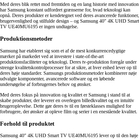
Med deres blik rettet mod fremtiden og en lang historie med innovation
har Samsung konstant udfordret grænserne for, hvad teknologi kan
opnå. Deres produkter er kendetegnet ved deres avancerede funktioner,
brugervenlighed og stilfulde design – og Samsung 40″ 4K UHD Smart
TV UE40MU6195 er ingen undtagelse.
Produktionsmetoder
Samsung har etableret sig som et af de mest konkurrencedygtige
mærker på markedet ved at investere i state-of-the-art
produktionsfaciliteter og teknologi. Deres tv-produktion foregår under
strenge kvalitetskontrolprocesser for at sikre, at hver enhed lever op til
deres høje standarder. Samsungs produktionsmetoder kombinerer nøje
udvalgte komponenter, avancerede software og en løbende
undersøgelse af forbrugernes behov og ønsker.
Med deres fokus på innovation og kvalitet er Samsung i stand til at
skabe produkter, der leverer en overlegen billedkvalitet og en intuitiv
brugeroplevelse. Dette gør deres tv til en førsteklasses mulighed for
forbrugere, der ønsker at opleve film og serier i en enestående kvalitet.
Forhold til produktet
Samsung 40″ 4K UHD Smart TV UE40MU6195 lever op til den høje