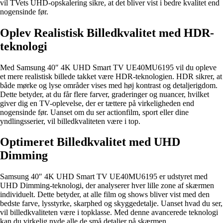
vil TVets UHD-opskalering sikre, at det bliver vist i bedre kvalitet end
nogensinde før.
Oplev Realistisk Billedkvalitet med HDR-
teknologi
Med Samsung 40″ 4K UHD Smart TV UE40MU6195 vil du opleve
et mere realistisk billede takket være HDR-teknologien. HDR sikrer, at
både mørke og lyse områder vises med høj kontrast og detaljerigdom.
Dette betyder, at du får flere farver, graderinger og nuancer, hvilket
giver dig en TV-oplevelse, der er tættere på virkeligheden end
nogensinde før. Uanset om du ser actionfilm, sport eller dine
yndlingsserier, vil billedkvaliteten være i top.
Optimeret Billedkvalitet med UHD
Dimming
Samsung 40″ 4K UHD Smart TV UE40MU6195 er udstyret med
UHD Dimming-teknologi, der analyserer hver lille zone af skærmen
individuelt. Dette betyder, at alle film og shows bliver vist med den
bedste farve, lysstyrke, skarphed og skyggedetalje. Uanset hvad du ser,
vil billedkvaliteten være i topklasse. Med denne avancerede teknologi
kan du virkelig nyde alle de små detaljer på skærmen.