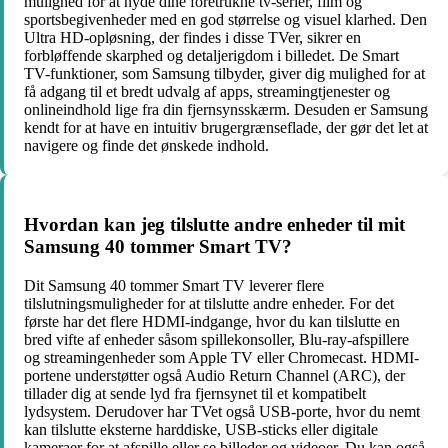
mulighed for at nyde dine foretrukne tv-serier, film og
sportsbegivenheder med en god størrelse og visuel klarhed. Den
Ultra HD-opløsning, der findes i disse TVer, sikrer en
forbløffende skarphed og detaljerigdom i billedet. De Smart
TV-funktioner, som Samsung tilbyder, giver dig mulighed for at
få adgang til et bredt udvalg af apps, streamingtjenester og
onlineindhold lige fra din fjernsynsskærm. Desuden er Samsung
kendt for at have en intuitiv brugergrænseflade, der gør det let at
navigere og finde det ønskede indhold.
Hvordan kan jeg tilslutte andre enheder til mit
Samsung 40 tommer Smart TV?
Dit Samsung 40 tommer Smart TV leverer flere
tilslutningsmuligheder for at tilslutte andre enheder. For det
første har det flere HDMI-indgange, hvor du kan tilslutte en
bred vifte af enheder såsom spillekonsoller, Blu-ray-afspillere
og streamingenheder som Apple TV eller Chromecast. HDMI-
portene understøtter også Audio Return Channel (ARC), der
tillader dig at sende lyd fra fjernsynet til et kompatibelt
lydsystem. Derudover har TVet også USB-porte, hvor du nemt
kan tilslutte eksterne harddiske, USB-sticks eller digitale
kameraer for at afspille eller se billeder og videoer. Du kan også