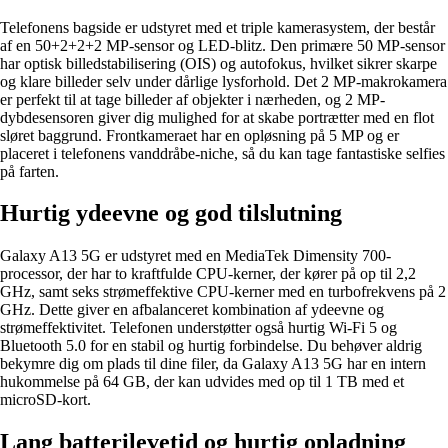
Telefonens bagside er udstyret med et triple kamerasystem, der består
af en 50+2+2+2 MP-sensor og LED-blitz. Den primære 50 MP-sensor
har optisk billedstabilisering (OIS) og autofokus, hvilket sikrer skarpe
og klare billeder selv under dårlige lysforhold. Det 2 MP-makrokamera
er perfekt til at tage billeder af objekter i nærheden, og 2 MP-
dybdesensoren giver dig mulighed for at skabe portrætter med en flot
sløret baggrund. Frontkameraet har en opløsning på 5 MP og er
placeret i telefonens vanddråbe-niche, så du kan tage fantastiske selfies
på farten.
Hurtig ydeevne og god tilslutning
Galaxy A13 5G er udstyret med en MediaTek Dimensity 700-
processor, der har to kraftfulde CPU-kerner, der kører på op til 2,2
GHz, samt seks strømeffektive CPU-kerner med en turbofrekvens på 2
GHz. Dette giver en afbalanceret kombination af ydeevne og
strømeffektivitet. Telefonen understøtter også hurtig Wi-Fi 5 og
Bluetooth 5.0 for en stabil og hurtig forbindelse. Du behøver aldrig
bekymre dig om plads til dine filer, da Galaxy A13 5G har en intern
hukommelse på 64 GB, der kan udvides med op til 1 TB med et
microSD-kort.
Lang batterilevetid og hurtig opladning