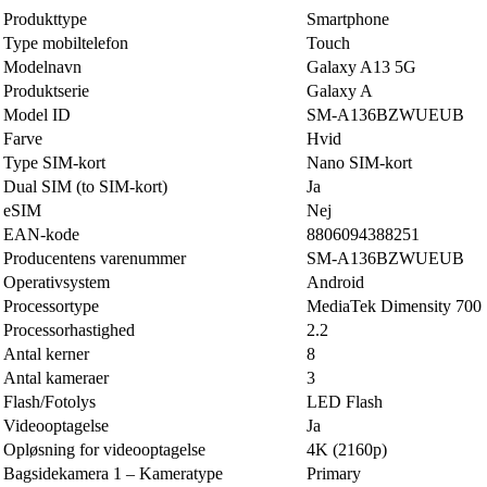
Produkttype
Smartphone
Type mobiltelefon
Touch
Modelnavn
Galaxy A13 5G
Produktserie
Galaxy A
Model ID
SM-A136BZWUEUB
Farve
Hvid
Type SIM-kort
Nano SIM-kort
Dual SIM (to SIM-kort)
Ja
eSIM
Nej
EAN-kode
8806094388251
Producentens varenummer
SM-A136BZWUEUB
Operativsystem
Android
Processortype
MediaTek Dimensity 700
Processorhastighed
2.2
Antal kerner
8
Antal kameraer
3
Flash/Fotolys
LED Flash
Videooptagelse
Ja
Opløsning for videooptagelse
4K (2160p)
Bagsidekamera 1 – Kameratype
Primary