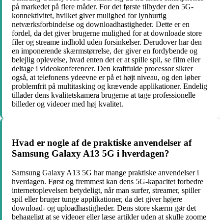
på markedet på flere måder. For det første tilbyder den 5G-
konnektivitet, hvilket giver mulighed for lynhurtig
netværksforbindelse og downloadhastigheder. Dette er en
fordel, da det giver brugerne mulighed for at downloade store
filer og streame indhold uden forsinkelser. Derudover har den
en imponerende skærmstørrelse, der giver en fordybende og
belejlig oplevelse, hvad enten det er at spille spil, se film eller
deltage i videokonferencer. Den kraftfulde processor sikrer
også, at telefonens ydeevne er på et højt niveau, og den løber
problemfrit på multitasking og krævende applikationer. Endelig
tillader dens kvalitetskamera brugerne at tage professionelle
billeder og videoer med høj kvalitet.
Hvad er nogle af de praktiske anvendelser af
Samsung Galaxy A13 5G i hverdagen?
Samsung Galaxy A13 5G har mange praktiske anvendelser i
hverdagen. Først og fremmest kan dens 5G-kapacitet forbedre
internetoplevelsen betydeligt, når man surfer, streamer, spiller
spil eller bruger tunge applikationer, da det giver højere
download- og uploadhastigheder. Dens store skærm gør det
behageligt at se videoer eller læse artikler uden at skulle zoome