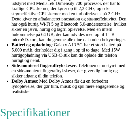
udstyret med MediaTek Dimensity 700-processor, der har to
kraftige CPU-kerner, der kører op til 2,2 GHz, og seks
strømeffektive CPU-kerner med en turbofrekvens på 2 GHz.
Dette giver en afbalanceret præstation og strømeffektivitet. Den
har også hurtig Wi-Fi 5 og Bluetooth 5.0-understøttelse, hvilket
sikrer en jævn, hurtig og lagfri oplevelse. Med en intern
hukommelse på 64 GB, der kan udvides med op til 1 TB
microSD-kort, kan du gemme alle dine data uden bekymringer.
Batteri og opladning
: Galaxy A13 5G har et stort batteri på
5.000 mAh, der holder dig i gang i op til to dage. Med 15W
hurtigopladning via USB-C-stik kan du oplade din telefon
hurtigt og nemt.
Side-monteret fingeraftrykslæser
: Telefonen er udstyret med
en side-monteret fingeraftrykslæser, der giver dig hurtig og
sikker adgang til din telefon.
Dolby Atmos
: Med Dolby Atmos får du en forbedret
lydoplevelse, der gør film, musik og spil mere engagerende og
realistiske.
Specifikationer