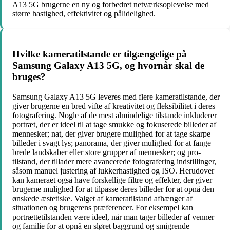
A13 5G brugerne en ny og forbedret netværksoplevelse med
større hastighed, effektivitet og pålidelighed.
Hvilke kameratilstande er tilgængelige på
Samsung Galaxy A13 5G, og hvornår skal de
bruges?
Samsung Galaxy A13 5G leveres med flere kameratilstande, der
giver brugerne en bred vifte af kreativitet og fleksibilitet i deres
fotografering. Nogle af de mest almindelige tilstande inkluderer
portræt, der er ideel til at tage smukke og fokuserede billeder af
mennesker; nat, der giver brugere mulighed for at tage skarpe
billeder i svagt lys; panorama, der giver mulighed for at fange
brede landskaber eller store grupper af mennesker; og pro-
tilstand, der tillader mere avancerede fotografering indstillinger,
såsom manuel justering af lukkerhastighed og ISO. Herudover
kan kameraet også have forskellige filtre og effekter, der giver
brugerne mulighed for at tilpasse deres billeder for at opnå den
ønskede æstetiske. Valget af kameratilstand afhænger af
situationen og brugerens præferencer. For eksempel kan
portrættetilstanden være ideel, når man tager billeder af venner
og familie for at opnå en sløret baggrund og smigrende