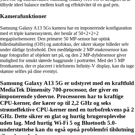
tilbyde ideel balance mellem kraft og effektivitet til en god pris.
Kamerafunktioner
Samsung Galaxy A13 5Gs kamera har en imponerende konfiguration
med et triple kamerasystem, der består af 50+2+2+2
megapixelsensorer. Den primære 50 MP-sensor har optisk
billedstabilisering (OIS) og autofokus, der sikrer skarpe billeder selv
under dårlige lysforhold. Den medfølgende 2 MP-makrosensor kan
tage fotografier af objekter tæt på, og den 2 MP-dybdesensor giver
mulighed for smukt slørede baggrunde i portrætter. Med det 5 MP
frontkamera, der er placeret i telefonens Infinity-V display, kan du tage
skønne selfies på dine eventyr.
Samsung Galaxy A13 5G er udstyret med en kraftfuld
MediaTek Dimensity 700-processor, der giver en
imponerende ydeevne. Processoren har to kraftige
CPU-kerner, der kører op til 2,2 GHz og seks
strømeffektive CPU-kerner med en turbofrekvens på 2
GHz. Dette sikrer en glat og hurtig brugeroplevelse
uden lag. Med hurtig Wi-Fi 5 og Bluetooth 5.0-
understøttelse kan du også opnå problemfri tilslutning