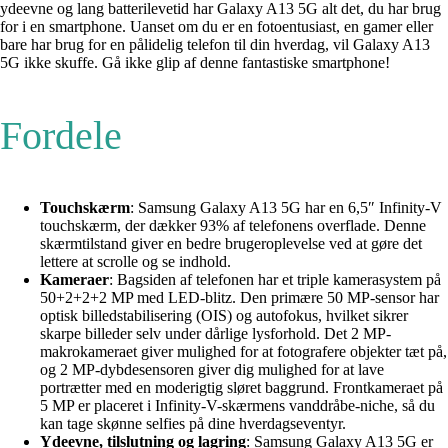
ydeevne og lang batterilevetid har Galaxy A13 5G alt det, du har brug
for i en smartphone. Uanset om du er en fotoentusiast, en gamer eller
bare har brug for en pålidelig telefon til din hverdag, vil Galaxy A13
5G ikke skuffe. Gå ikke glip af denne fantastiske smartphone!
Fordele
Touchskærm
: Samsung Galaxy A13 5G har en 6,5″ Infinity-V
touchskærm, der dækker 93% af telefonens overflade. Denne
skærmtilstand giver en bedre brugeroplevelse ved at gøre det
lettere at scrolle og se indhold.
Kameraer
: Bagsiden af telefonen har et triple kamerasystem på
50+2+2+2 MP med LED-blitz. Den primære 50 MP-sensor har
optisk billedstabilisering (OIS) og autofokus, hvilket sikrer
skarpe billeder selv under dårlige lysforhold. Det 2 MP-
makrokameraet giver mulighed for at fotografere objekter tæt på,
og 2 MP-dybdesensoren giver dig mulighed for at lave
portrætter med en moderigtig sløret baggrund. Frontkameraet på
5 MP er placeret i Infinity-V-skærmens vanddråbe-niche, så du
kan tage skønne selfies på dine hverdagseventyr.
Ydeevne, tilslutning og lagring
: Samsung Galaxy A13 5G er