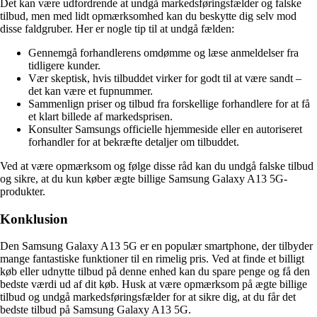
Det kan være udfordrende at undgå markedsføringsfælder og falske
tilbud, men med lidt opmærksomhed kan du beskytte dig selv mod
disse faldgruber. Her er nogle tip til at undgå fælden:
Gennemgå forhandlerens omdømme og læse anmeldelser fra
tidligere kunder.
Vær skeptisk, hvis tilbuddet virker for godt til at være sandt –
det kan være et fupnummer.
Sammenlign priser og tilbud fra forskellige forhandlere for at få
et klart billede af markedsprisen.
Konsulter Samsungs officielle hjemmeside eller en autoriseret
forhandler for at bekræfte detaljer om tilbuddet.
Ved at være opmærksom og følge disse råd kan du undgå falske tilbud
og sikre, at du kun køber ægte billige Samsung Galaxy A13 5G-
produkter.
Konklusion
Den Samsung Galaxy A13 5G er en populær smartphone, der tilbyder
mange fantastiske funktioner til en rimelig pris. Ved at finde et billigt
køb eller udnytte tilbud på denne enhed kan du spare penge og få den
bedste værdi ud af dit køb. Husk at være opmærksom på ægte billige
tilbud og undgå markedsføringsfælder for at sikre dig, at du får det
bedste tilbud på Samsung Galaxy A13 5G.