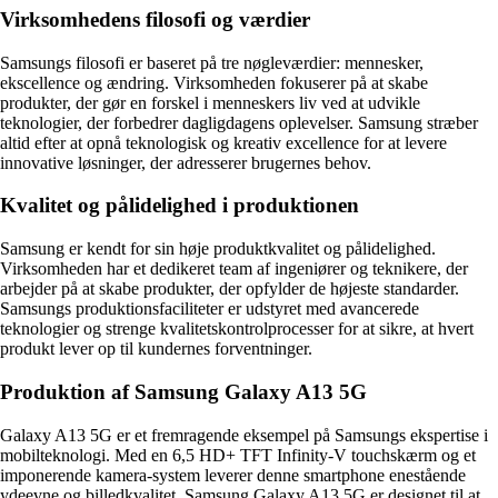
Virksomhedens filosofi og værdier
Samsungs filosofi er baseret på tre nøgleværdier: mennesker,
ekscellence og ændring. Virksomheden fokuserer på at skabe
produkter, der gør en forskel i menneskers liv ved at udvikle
teknologier, der forbedrer dagligdagens oplevelser. Samsung stræber
altid efter at opnå teknologisk og kreativ excellence for at levere
innovative løsninger, der adresserer brugernes behov.
Kvalitet og pålidelighed i produktionen
Samsung er kendt for sin høje produktkvalitet og pålidelighed.
Virksomheden har et dedikeret team af ingeniører og teknikere, der
arbejder på at skabe produkter, der opfylder de højeste standarder.
Samsungs produktionsfaciliteter er udstyret med avancerede
teknologier og strenge kvalitetskontrolprocesser for at sikre, at hvert
produkt lever op til kundernes forventninger.
Produktion af Samsung Galaxy A13 5G
Galaxy A13 5G er et fremragende eksempel på Samsungs ekspertise i
mobilteknologi. Med en 6,5 HD+ TFT Infinity-V touchskærm og et
imponerende kamera-system leverer denne smartphone enestående
ydeevne og billedkvalitet. Samsung Galaxy A13 5G er designet til at