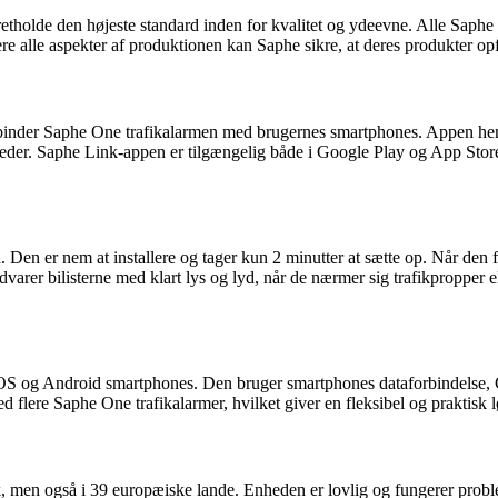
pretholde den højeste standard inden for kvalitet og ydeevne. Alle Sap
ere alle aspekter af produktionen kan Saphe sikre, at deres produkter op
binder Saphe One trafikalarmen med brugernes smartphones. Appen henter
teder. Saphe Link-appen er tilgængelig både i Google Play og App Store
 Den er nem at installere og tager kun 2 minutter at sætte op. Når den 
rer bilisterne med klart lys og lyd, når de nærmer sig trafikpropper elle
iOS og Android smartphones. Den bruger smartphones dataforbindelse, G
d flere Saphe One trafikalarmer, hvilket giver en fleksibel og praktisk lø
men også i 39 europæiske lande. Enheden er lovlig og fungerer problem