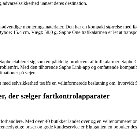
g advarselssikkerhed uanset deres destination.
 nødvendige monteringsmaterialer. Den har en kompakt størrelse med f
bde: 15.4 cm, Vægt: 58.0 g. Saphe One trafikalarmen er let at transp
phe etableret sig som en pålidelig producent af trafikalarmer. Saphe One
oblemfri. Med den tilhørende Saphe Link-app og omfattende kompatibilite
ituationer på vejen.
med selvsikkerhed træffe en velinformerede beslutning om, hvorvidt Sap
er, der sælger fartkontrolapparater
forhandlere. Med over 40 butikker landet over og en velrenommeret onli
encedygtige priser og gode kundeservice er Elgiganten en populær desti