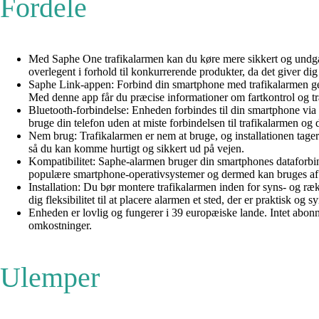
Fordele
Med Saphe One trafikalarmen kan du køre mere sikkert og undgå f
overlegent i forhold til konkurrerende produkter, da det giver d
Saphe Link-appen: Forbind din smartphone med trafikalarmen ge
Med denne app får du præcise informationer om fartkontrol og tra
Bluetooth-forbindelse: Enheden forbindes til din smartphone via Bl
bruge din telefon uden at miste forbindelsen til trafikalarmen o
Nem brug: Trafikalarmen er nem at bruge, og installationen tager 
så du kan komme hurtigt og sikkert ud på vejen.
Kompatibilitet: Saphe-alarmen bruger din smartphones dataforb
populære smartphone-operativsystemer og dermed kan bruges af de
Installation: Du bør montere trafikalarmen inden for syns- og ræk
dig fleksibilitet til at placere alarmen et sted, der er praktisk og sy
Enheden er lovlig og fungerer i 39 europæiske lande. Intet abonn
omkostninger.
Ulemper