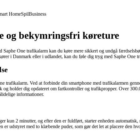
mart Home
Spil
Business
e og bekymringsfri køreture
? Med Saphe One trafikalarm kan du køre mere sikkert og undgå færdsels
kører i Danmark eller i udlandet, kan du føle dig tryg med Saphe One tr
lse
One trafikalarm. Ved at forbinde din smartphone med trafikalarmen gen
rk og holder dig opdateret om fartkontroller og trafikpropper. Over 300
ålidelige informationer.
ger kun 2 minutter, og efter den er fuldført, starter enheden automatisk
en er udstyret med to klæbende puder, som gør det let at placere den hvo