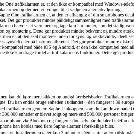
e One trafikalarmen er, at den ikke er kompatibel med Windows-telefo
ikalarmen og dermed er tvunget til at vælge en alternativ løsning.
phe One trafikalarmen er, at den er afhængig af din smartphones dataf
set. Det gør produktet mindre pålideligt sammenlignet med trafikalarme
kalarmen hævdes at være nem og tage kun 2 minutter, kan det stadig væ
ion og montering. Dette gør produktet mindre bekvemt og mindre attrakt
men er, at den skal monteres inden for syns- og rækkevidde, ideelt set 
eres synsfelt eller på instrumentbrættet. Det gør produktet mindre diskret
r kompatibel med både iOS og Android, er den ikke kompatibel med all
de ikke kan drage fordel af trafikalarmens funktioner. Dette gør produkt
en kan du køre mere sikkert og undgå færdselsbøder. Trafikalarmen ad
vogne. Du kan endda bruge enheden i udlandet – den fungerer i 39 europ
ed trafikalarmen gennem Saphe Link-appen, som du kan downloade i G
r 300.000 enheder er blevet solgt og mere end 500.000 personer bruger d
smartphone via Bluetooth og fungerer fint, selv når du taler i telefon el
phone kan kobles med flere Saphe-alarmer i forskellige biler.
uge, og installeringen tager kun 2 minutter. Den starter automatisk, når 