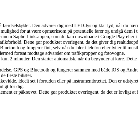
ærdselsbøder. Den advarer dig med LED-lys og klar lyd, når du nærmer 
ig mulighed for at være opmærksom på potentielle farer og undgå dem i t
nnem Saphe Link-appen, som du kan downloade i Google Play eller i A
fikforhold. Dette gør produktet overlegent, da det giver dig realtidsop
uetooth og fungerer fint, selv når du taler i telefon eller lytter til mus
g dermed fortsat modtage advarsler om trafikpropper og fotovogne.
kun 2 minutter. Den starter automatisk, når du begynder at køre. Dette g
indelse, GPS og Bluetooth og fungerer sammen med både iOS og Android
 fleste bilister.
kevidde, ideelt set i forruden eller på instrumentbrættet. Den er udstyr
nligt for dig.
ement er påkrævet. Dette gør produktet overlegent, da det er lovligt at