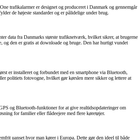
he One trafikalarmer er designet og produceret i Danmark og gennemgår
fylder de højeste standarder og er pålidelige under brug.
 data fra Danmarks største trafiknetværk, hvilket sikrer, at brugerne
, og den er gratis at downloade og bruge. Den har hurtigt vundet
først er installeret og forbundet med en smartphone via Bluetooth,
r politiets fotovogne, hvilket gør kørslen mere sikker og lettere at
PS og Bluetooth-funktioner for at give realtidsopdateringer om
sning for familier eller flådeejere med flere køretøjer.
frit uanset hvor man kører i Europa. Dette gør den ideel til både