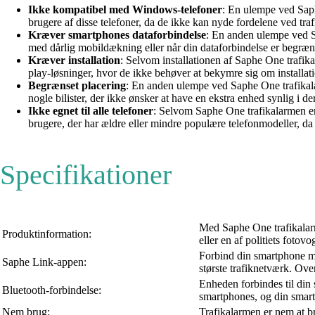
Ikke kompatibel med Windows-telefoner
: En ulempe ved Saph
brugere af disse telefoner, da de ikke kan nyde fordelene ved traf
Kræver smartphones dataforbindelse
: En anden ulempe ved Sa
med dårlig mobildækning eller når din dataforbindelse er begræn
Kræver installation
: Selvom installationen af Saphe One trafi
play-løsninger, hvor de ikke behøver at bekymre sig om installat
Begrænset placering
: En anden ulempe ved Saphe One trafikalar
nogle bilister, der ikke ønsker at have en ekstra enhed synlig i d
Ikke egnet til alle telefoner
: Selvom Saphe One trafikalarmen e
brugere, der har ældre eller mindre populære telefonmodeller, da 
Specifikationer
Med Saphe One trafikalarm
Produktinformation:
eller en af politiets foto
Forbind din smartphone m
Saphe Link-appen:
største trafiknetværk. Ove
Enheden forbindes til din 
Bluetooth-forbindelse:
smartphones, og din smart
Nem brug:
Trafikalarmen er nem at br