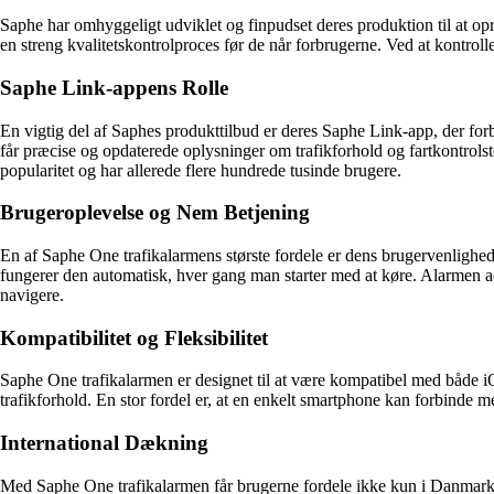
Saphe har omhyggeligt udviklet og finpudset deres produktion til at o
en streng kvalitetskontrolproces før de når forbrugerne. Ved at kontroll
Saphe Link-appens Rolle
En vigtig del af Saphes produkttilbud er deres Saphe Link-app, der for
får præcise og opdaterede oplysninger om trafikforhold og fartkontrols
popularitet og har allerede flere hundrede tusinde brugere.
Brugeroplevelse og Nem Betjening
En af Saphe One trafikalarmens største fordele er dens brugervenlighed.
fungerer den automatisk, hver gang man starter med at køre. Alarmen adva
navigere.
Kompatibilitet og Fleksibilitet
Saphe One trafikalarmen er designet til at være kompatibel med både 
trafikforhold. En stor fordel er, at en enkelt smartphone kan forbinde me
International Dækning
Med Saphe One trafikalarmen får brugerne fordele ikke kun i Danmark, 