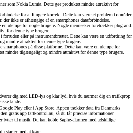
ner som Nokia Lumia. Dette gør produktet mindre attraktivt for
orbindelse for at fungere korrekt. Dette kan være et problem i områder
r, der ikke er afhængige af en smartphones dataforbindelse.
re en ulempe for nogle brugere. Nogle mennesker foretrækker plug-and-
ivt for denne type brugere.
i forruden eller på instrumentbrættet. Dette kan være en udfordring for
 og mindre attraktivt for denne type brugere.
e smartphones på disse platforme. Dette kan være en ulempe for
et mindre tilgængeligt og mindre attraktivt for denne type brugere.
varer dig med LED-lys og klar lyd, hvis du nærmer dig en trafikprop
æiske lande.
oogle Play eller i App Store. Appen trækker data fra Danmarks
en gratis app fartkontrol.nu, så du får præcise informationer.
ler lytter til musik. Du kan koble Saphe-alarmen med adskillige
du starter med at køre.