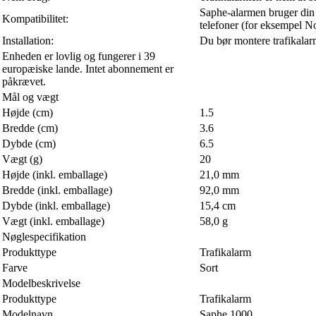
Saphe-alarmen bruger din
Kompatibilitet:
telefoner (for eksempel N
Installation:
Du bør montere trafikalarm
Enheden er lovlig og fungerer i 39
europæiske lande. Intet abonnement er
påkrævet.
Mål og vægt
Højde (cm)
1.5
Bredde (cm)
3.6
Dybde (cm)
6.5
Vægt (g)
20
Højde (inkl. emballage)
21,0 mm
Bredde (inkl. emballage)
92,0 mm
Dybde (inkl. emballage)
15,4 cm
Vægt (inkl. emballage)
58,0 g
Nøglespecifikation
Produkttype
Trafikalarm
Farve
Sort
Modelbeskrivelse
Produkttype
Trafikalarm
Modelnavn
Saphe 1000