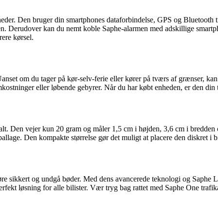
er. Den bruger din smartphones dataforbindelse, GPS og Bluetooth til
men. Derudover kan du nemt koble Saphe-alarmen med adskillige smartp
krere kørsel.
anset om du tager på kør-selv-ferie eller kører på tværs af grænser, ka
stninger eller løbende gebyrer. Når du har købt enheden, er den din ti
eralt. Den vejer kun 20 gram og måler 1,5 cm i højden, 3,6 cm i bredd
lage. Den kompakte størrelse gør det muligt at placere den diskret i bi
køre sikkert og undgå bøder. Med dens avancerede teknologi og Saphe L
perfekt løsning for alle bilister. Vær tryg bag rattet med Saphe One trafi