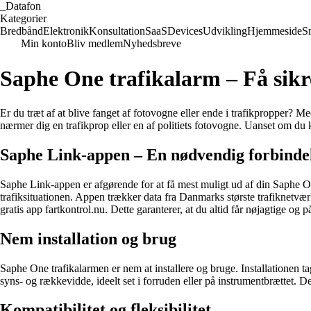
_
Datafon
Kategorier
Bredbånd
Elektronik
Konsultation
SaaS
Devices
Udvikling
Hjemmeside
S
Min konto
Bliv medlem
Nyhedsbreve
Saphe One trafikalarm – Få sikr
Er du træt af at blive fanget af fotovogne eller ende i trafikpropper
nærmer dig en trafikprop eller en af politiets fotovogne. Uanset om du 
Saphe Link-appen – En nødvendig forbinde
Saphe Link-appen er afgørende for at få mest muligt ud af din Saphe 
trafiksituationen. Appen trækker data fra Danmarks største trafiknetvæ
gratis app fartkontrol.nu. Dette garanterer, at du altid får nøjagtige og p
Nem installation og brug
Saphe One trafikalarmen er nem at installere og bruge. Installationen ta
syns- og rækkevidde, ideelt set i forruden eller på instrumentbrættet. D
Kompatibilitet og fleksibilitet