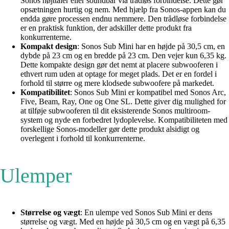
Sonos højttaler eller soundbar via trådløs forbindelse. Dette gør
opsætningen hurtig og nem. Med hjælp fra Sonos-appen kan du
endda gøre processen endnu nemmere. Den trådløse forbindelse
er en praktisk funktion, der adskiller dette produkt fra
konkurrenterne.
Kompakt design
: Sonos Sub Mini har en højde på 30,5 cm, en
dybde på 23 cm og en bredde på 23 cm. Den vejer kun 6,35 kg.
Dette kompakte design gør det nemt at placere subwooferen i
ethvert rum uden at optage for meget plads. Det er en fordel i
forhold til større og mere klodsede subwoofere på markedet.
Kompatibilitet
: Sonos Sub Mini er kompatibel med Sonos Arc,
Five, Beam, Ray, One og One SL. Dette giver dig mulighed for
at tilføje subwooferen til dit eksisterende Sonos multiroom-
system og nyde en forbedret lydoplevelse. Kompatibiliteten med
forskellige Sonos-modeller gør dette produkt alsidigt og
overlegent i forhold til konkurrenterne.
Ulemper
Størrelse og vægt
: En ulempe ved Sonos Sub Mini er dens
størrelse og vægt. Med en højde på 30,5 cm og en vægt på 6,35