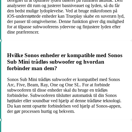
beregnet til at optimere lyden baseret på rummets akustik. Den
analyserer dit rum og justerer basniveauet og lyden, så du får
den bedst mulige lydoplevelse. Ved at bruge mikrofonen på
iOS-understøttede enheder kan Trueplay skabe en suveræn lyd,
der passer til omgivelserne. Denne funktion giver dig mulighed
for at tilpasse subwooferens ydeevne og finjustere lyden efter
dine præferencer.
Hvilke Sonos enheder er kompatible med Sonos
Sub Mini trådløs subwoofer og hvordan
forbinder man dem?
Sonos Sub Mini trådløs subwoofer er kompatibel med Sonos
Arc, Five, Beam, Ray, One og One SL. For at forbinde
subwooferen til disse enheder skal du bruge en trådløs
forbindelse. Subwooferen tilslutter automatisk til din Sonos
højttaler eller soundbar ved hjælp af denne trådløse teknologi.
Du kan nemt opsætte forbindelsen ved hjælp af Sonos-appen,
der gør processen hurtig og bekvem.