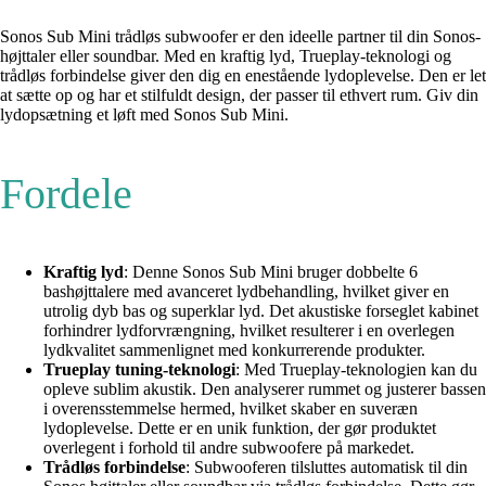
Sonos Sub Mini trådløs subwoofer er den ideelle partner til din Sonos-
højttaler eller soundbar. Med en kraftig lyd, Trueplay-teknologi og
trådløs forbindelse giver den dig en enestående lydoplevelse. Den er let
at sætte op og har et stilfuldt design, der passer til ethvert rum. Giv din
lydopsætning et løft med Sonos Sub Mini.
Fordele
Kraftig lyd
: Denne Sonos Sub Mini bruger dobbelte 6
bashøjttalere med avanceret lydbehandling, hvilket giver en
utrolig dyb bas og superklar lyd. Det akustiske forseglet kabinet
forhindrer lydforvrængning, hvilket resulterer i en overlegen
lydkvalitet sammenlignet med konkurrerende produkter.
Trueplay tuning-teknologi
: Med Trueplay-teknologien kan du
opleve sublim akustik. Den analyserer rummet og justerer bassen
i overensstemmelse hermed, hvilket skaber en suveræn
lydoplevelse. Dette er en unik funktion, der gør produktet
overlegent i forhold til andre subwoofere på markedet.
Trådløs forbindelse
: Subwooferen tilsluttes automatisk til din