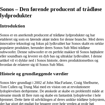
Sonos – Den førende producent af trådløse
lydprodukter
Introduktion
Sonos er en anerkendt producent af trådløse lydprodukter og har
etableret sig som en førende aktør inden for denne branche. Med deres
innovative teknologi og fokus på lydkvalitet har Sonos skabt en række
populære produkter, herunder deres Sonos Sub Mini trådløse
subwoofer. Denne subwoofer er en perfekt makker til Sonos højttalere
eller soundbars og leverer en dyb bas og ultraklar lydkvalitet. I denne
artikel vil vi dykke ned i Sonos historie, deres produktionsethos og
hvordan de relaterer sig til Sonos Sub Mini.
Historie og grundlæggende værdier
Sonos blev grundlagt i 2002 af John MacFarlane, Craig Shelburne,
Tom Cullen og Trung Mai med en vision om at revolutionere
lydoplevelsen derhjemme. De ønskede at skabe en problemfri måde at
streame musik til flere rum og skabe en fantastisk lydoplevelse i hele
hjemmet. Dette førte til udviklingen af deres unikke trådløse lydsystem,
der har gjort det muligt for brugere over hele verden at nyde høj