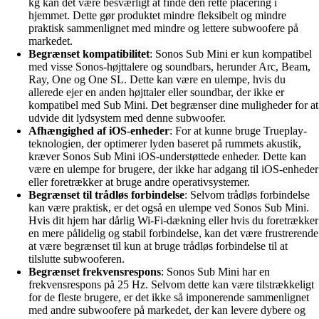
kg kan det være besværligt at finde den rette placering i
hjemmet. Dette gør produktet mindre fleksibelt og mindre
praktisk sammenlignet med mindre og lettere subwoofere på
markedet.
Begrænset kompatibilitet
: Sonos Sub Mini er kun kompatibel
med visse Sonos-højttalere og soundbars, herunder Arc, Beam,
Ray, One og One SL. Dette kan være en ulempe, hvis du
allerede ejer en anden højttaler eller soundbar, der ikke er
kompatibel med Sub Mini. Det begrænser dine muligheder for at
udvide dit lydsystem med denne subwoofer.
Afhængighed af iOS-enheder
: For at kunne bruge Trueplay-
teknologien, der optimerer lyden baseret på rummets akustik,
kræver Sonos Sub Mini iOS-understøttede enheder. Dette kan
være en ulempe for brugere, der ikke har adgang til iOS-enheder
eller foretrækker at bruge andre operativsystemer.
Begrænset til trådløs forbindelse
: Selvom trådløs forbindelse
kan være praktisk, er det også en ulempe ved Sonos Sub Mini.
Hvis dit hjem har dårlig Wi-Fi-dækning eller hvis du foretrækker
en mere pålidelig og stabil forbindelse, kan det være frustrerende
at være begrænset til kun at bruge trådløs forbindelse til at
tilslutte subwooferen.
Begrænset frekvensrespons
: Sonos Sub Mini har en
frekvensrespons på 25 Hz. Selvom dette kan være tilstrækkeligt
for de fleste brugere, er det ikke så imponerende sammenlignet
med andre subwoofere på markedet, der kan levere dybere og