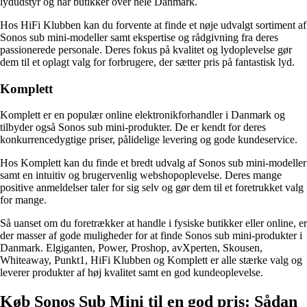
lydudstyr og har butikker over hele Danmark.
Hos HiFi Klubben kan du forvente at finde et nøje udvalgt sortiment af
Sonos sub mini-modeller samt ekspertise og rådgivning fra deres
passionerede personale. Deres fokus på kvalitet og lydoplevelse gør
dem til et oplagt valg for forbrugere, der sætter pris på fantastisk lyd.
Komplett
Komplett er en populær online elektronikforhandler i Danmark og
tilbyder også Sonos sub mini-produkter. De er kendt for deres
konkurrencedygtige priser, pålidelige levering og gode kundeservice.
Hos Komplett kan du finde et bredt udvalg af Sonos sub mini-modeller
samt en intuitiv og brugervenlig webshopoplevelse. Deres mange
positive anmeldelser taler for sig selv og gør dem til et foretrukket valg
for mange.
Så uanset om du foretrækker at handle i fysiske butikker eller online, er
der masser af gode muligheder for at finde Sonos sub mini-produkter i
Danmark. Elgiganten, Power, Proshop, avXperten, Skousen,
Whiteaway, Punkt1, HiFi Klubben og Komplett er alle stærke valg og
leverer produkter af høj kvalitet samt en god kundeoplevelse.
Køb Sonos Sub Mini til en god pris: Sådan