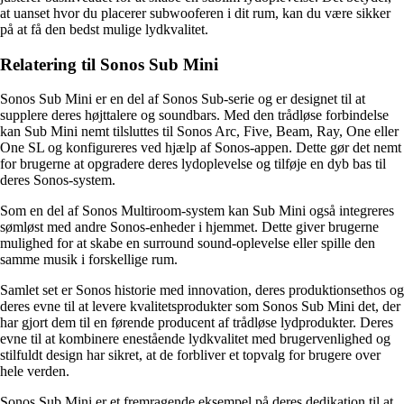
at uanset hvor du placerer subwooferen i dit rum, kan du være sikker
på at få den bedst mulige lydkvalitet.
Relatering til Sonos Sub Mini
Sonos Sub Mini er en del af Sonos Sub-serie og er designet til at
supplere deres højttalere og soundbars. Med den trådløse forbindelse
kan Sub Mini nemt tilsluttes til Sonos Arc, Five, Beam, Ray, One eller
One SL og konfigureres ved hjælp af Sonos-appen. Dette gør det nemt
for brugerne at opgradere deres lydoplevelse og tilføje en dyb bas til
deres Sonos-system.
Som en del af Sonos Multiroom-system kan Sub Mini også integreres
sømløst med andre Sonos-enheder i hjemmet. Dette giver brugerne
mulighed for at skabe en surround sound-oplevelse eller spille den
samme musik i forskellige rum.
Samlet set er Sonos historie med innovation, deres produktionsethos og
deres evne til at levere kvalitetsprodukter som Sonos Sub Mini det, der
har gjort dem til en førende producent af trådløse lydprodukter. Deres
evne til at kombinere enestående lydkvalitet med brugervenlighed og
stilfuldt design har sikret, at de forbliver et topvalg for brugere over
hele verden.
Sonos Sub Mini er et fremragende eksempel på deres dedikation til at