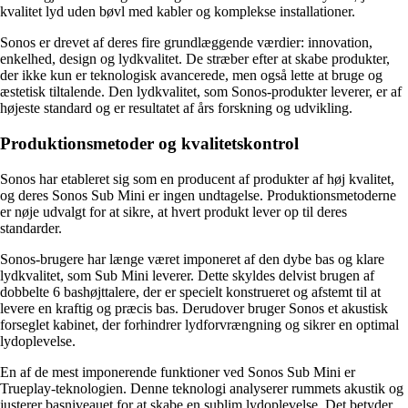
kvalitet lyd uden bøvl med kabler og komplekse installationer.
Sonos er drevet af deres fire grundlæggende værdier: innovation,
enkelhed, design og lydkvalitet. De stræber efter at skabe produkter,
der ikke kun er teknologisk avancerede, men også lette at bruge og
æstetisk tiltalende. Den lydkvalitet, som Sonos-produkter leverer, er af
højeste standard og er resultatet af års forskning og udvikling.
Produktionsmetoder og kvalitetskontrol
Sonos har etableret sig som en producent af produkter af høj kvalitet,
og deres Sonos Sub Mini er ingen undtagelse. Produktionsmetoderne
er nøje udvalgt for at sikre, at hvert produkt lever op til deres
standarder.
Sonos-brugere har længe været imponeret af den dybe bas og klare
lydkvalitet, som Sub Mini leverer. Dette skyldes delvist brugen af ​​
dobbelte 6 bashøjttalere, der er specielt konstrueret og afstemt til at
levere en kraftig og præcis bas. Derudover bruger Sonos et akustisk
forseglet kabinet, der forhindrer lydforvrængning og sikrer en optimal
lydoplevelse.
En af de mest imponerende funktioner ved Sonos Sub Mini er
Trueplay-teknologien. Denne teknologi analyserer rummets akustik og
justerer basniveauet for at skabe en sublim lydoplevelse. Det betyder,