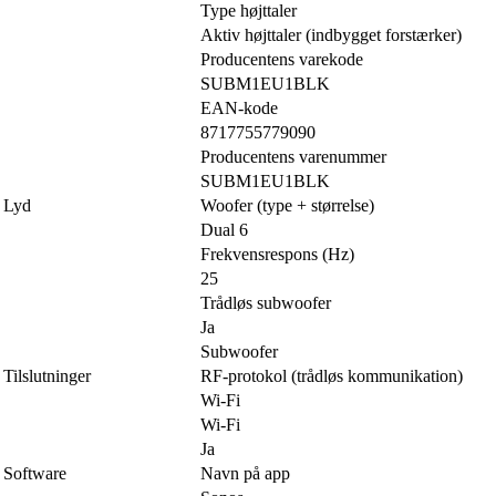
Type højttaler
Aktiv højttaler (indbygget forstærker)
Producentens varekode
SUBM1EU1BLK
EAN-kode
8717755779090
Producentens varenummer
SUBM1EU1BLK
Lyd
Woofer (type + størrelse)
Dual 6
Frekvensrespons (Hz)
25
Trådløs subwoofer
Ja
Subwoofer
Tilslutninger
RF-protokol (trådløs kommunikation)
Wi-Fi
Wi-Fi
Ja
Software
Navn på app