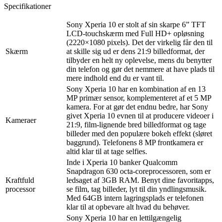
Specifikationer
Sony Xperia 10 er stolt af sin skarpe 6” TFT
LCD-touchskærm med Full HD+ opløsning
(2220×1080 pixels). Det der virkelig får den til
Skærm
at skille sig ud er dens 21:9 billedformat, der
tilbyder en helt ny oplevelse, mens du benytter
din telefon og gør det nemmere at have plads til
mere indhold end du er vant til.
Sony Xperia 10 har en kombination af en 13
MP primær sensor, komplementeret af et 5 MP
kamera. For at gør det endnu bedre, har Sony
givet Xperia 10 evnen til at producere videoer i
Kameraer
21:9, film-lignende bred billedformat og tage
billeder med den populære bokeh effekt (sløret
baggrund). Telefonens 8 MP frontkamera er
altid klar til at tage selfies.
Inde i Xperia 10 banker Qualcomm
Snapdragon 630 octa-coreprocessoren, som er
Kraftfuld
ledsaget af 3GB RAM. Benyt dine favoritapps,
processor
se film, tag billeder, lyt til din yndlingsmusik.
Med 64GB intern lagringsplads er telefonen
klar til at opbevare alt hvad du behøver.
Sony Xperia 10 har en lettilgængelig