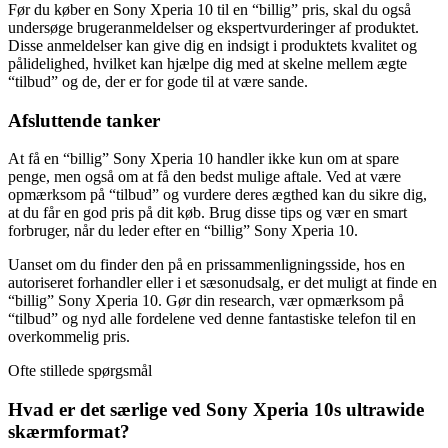
Før du køber en Sony Xperia 10 til en “billig” pris, skal du også
undersøge brugeranmeldelser og ekspertvurderinger af produktet.
Disse anmeldelser kan give dig en indsigt i produktets kvalitet og
pålidelighed, hvilket kan hjælpe dig med at skelne mellem ægte
“tilbud” og de, der er for gode til at være sande.
Afsluttende tanker
At få en “billig” Sony Xperia 10 handler ikke kun om at spare
penge, men også om at få den bedst mulige aftale. Ved at være
opmærksom på “tilbud” og vurdere deres ægthed kan du sikre dig,
at du får en god pris på dit køb. Brug disse tips og vær en smart
forbruger, når du leder efter en “billig” Sony Xperia 10.
Uanset om du finder den på en prissammenligningsside, hos en
autoriseret forhandler eller i et sæsonudsalg, er det muligt at finde en
“billig” Sony Xperia 10. Gør din research, vær opmærksom på
“tilbud” og nyd alle fordelene ved denne fantastiske telefon til en
overkommelig pris.
Ofte stillede spørgsmål
Hvad er det særlige ved Sony Xperia 10s ultrawide
skærmformat?