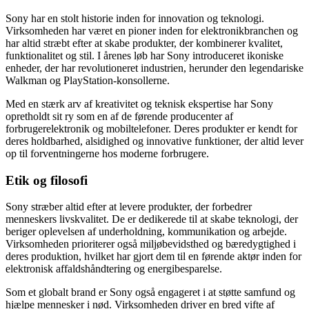
Sony har en stolt historie inden for innovation og teknologi.
Virksomheden har været en pioner inden for elektronikbranchen og
har altid stræbt efter at skabe produkter, der kombinerer kvalitet,
funktionalitet og stil. I årenes løb har Sony introduceret ikoniske
enheder, der har revolutioneret industrien, herunder den legendariske
Walkman og PlayStation-konsollerne.
Med en stærk arv af kreativitet og teknisk ekspertise har Sony
opretholdt sit ry som en af de førende producenter af
forbrugerelektronik og mobiltelefoner. Deres produkter er kendt for
deres holdbarhed, alsidighed og innovative funktioner, der altid lever
op til forventningerne hos moderne forbrugere.
Etik og filosofi
Sony stræber altid efter at levere produkter, der forbedrer
menneskers livskvalitet. De er dedikerede til at skabe teknologi, der
beriger oplevelsen af underholdning, kommunikation og arbejde.
Virksomheden prioriterer også miljøbevidsthed og bæredygtighed i
deres produktion, hvilket har gjort dem til en førende aktør inden for
elektronisk affaldshåndtering og energibesparelse.
Som et globalt brand er Sony også engageret i at støtte samfund og
hjælpe mennesker i nød. Virksomheden driver en bred vifte af