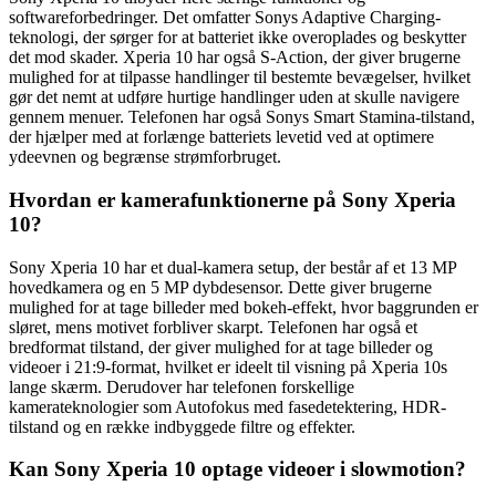
softwareforbedringer. Det omfatter Sonys Adaptive Charging-
teknologi, der sørger for at batteriet ikke overoplades og beskytter
det mod skader. Xperia 10 har også S-Action, der giver brugerne
mulighed for at tilpasse handlinger til bestemte bevægelser, hvilket
gør det nemt at udføre hurtige handlinger uden at skulle navigere
gennem menuer. Telefonen har også Sonys Smart Stamina-tilstand,
der hjælper med at forlænge batteriets levetid ved at optimere
ydeevnen og begrænse strømforbruget.
Hvordan er kamerafunktionerne på Sony Xperia
10?
Sony Xperia 10 har et dual-kamera setup, der består af et 13 MP
hovedkamera og en 5 MP dybdesensor. Dette giver brugerne
mulighed for at tage billeder med bokeh-effekt, hvor baggrunden er
sløret, mens motivet forbliver skarpt. Telefonen har også et
bredformat tilstand, der giver mulighed for at tage billeder og
videoer i 21:9-format, hvilket er ideelt til visning på Xperia 10s
lange skærm. Derudover har telefonen forskellige
kamerateknologier som Autofokus med fasedetektering, HDR-
tilstand og en række indbyggede filtre og effekter.
Kan Sony Xperia 10 optage videoer i slowmotion?