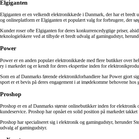
Elgiganten
Elgiganten er en velkendt elektronikkæde i Danmark, der har et bredt ud
og onlineplatform er Elgiganten et populært valg for forbrugere, der søg
Kunder roser ofte Elgiganten for deres konkurrencedygtige priser, alsi
teknologielskere ved at tilbyde et bredt udvalg af gamingudstyr, herund
Power
Power er en anden populær elektronikkæde med flere butikker over hele
ry i markedet og er kendt for deres ekspertise inden for elektronikprodu
Som en af Danmarks førende elektronikforhandlere har Power gjort sig b
sport er et bevis på deres engagement i at imødekomme behovene hos game
Proshop
Proshop er en af Danmarks største onlinebutikker inden for elektronik o
kundeservice. Proshop har opnået en solid position på markedet takket 
Proshop har specialiseret sig i elektronik og gamingudstyr, herunder Ste
udvalg af gamingudstyr.