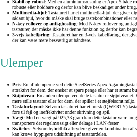
Stabil og robust
: Med en aluminiumsrustning er Apex 5 både robus
robuste eller holdbare og derfor kan blive beskadiget under brug.
Multimedia-hjul
: Tastaturet har et multimedia-hjul, der giver di
sådant hjul, hvor du måske skal bruge tastekombinationer eller n
N-key rollover og anti-ghosting
: Med N-key rollover og anti-gho
tastaturer, der måske ikke har denne funktion og derfor kan begr
3-vejs kabelføring
: Tastaturet har en 3-vejs kabelføring, der giv
der kan være mere besværlig at håndtere.
Ulemper
Pris
: En af ulemperne ved dette SteelSeries Apex 5-gamingtasta
attraktivt for dem, der ønsker at spare penge eller har et stramt b
Støjniveau
: En anden ulempe ved dette tastatur er støjniveauet.
mere stille tastatur eller for dem, der spiller i et støjfølsomt miljø.
Tastaturlayout
: Selvom tastaturet har et norsk (QWERTY) tastatu
føre til fejl og ineffektivitet under skrivning og spil.
Vægt
: Med en vægt på 925,33 gram kan dette tastatur være tunge
transportere det regelmæssigt eller deltage i LAN-fester.
Switches
: Selvom hybridblå afbrydere giver en kombination af s
kan kræve hyppigere udskiftning af tastaturdelen.