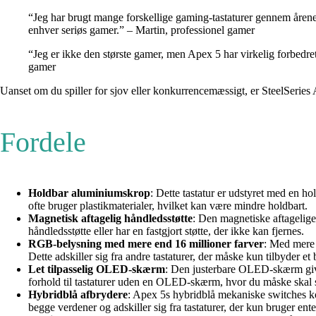
“Jeg har brugt mange forskellige gaming-tastaturer gennem åren
enhver seriøs gamer.” – Martin, professionel gamer
“Jeg er ikke den største gamer, men Apex 5 har virkelig forbedret 
gamer
Uanset om du spiller for sjov eller konkurrencemæssigt, er SteelSeries A
Fordele
Holdbar aluminiumskrop
: Dette tastatur er udstyret med en h
ofte bruger plastikmaterialer, hvilket kan være mindre holdbart.
Magnetisk aftagelig håndledsstøtte
: Den magnetiske aftagelige 
håndledsstøtte eller har en fastgjort støtte, der ikke kan fjernes.
RGB-belysning med mere end 16 millioner farver
: Med mere 
Dette adskiller sig fra andre tastaturer, der måske kun tilbyder e
Let tilpasselig OLED-skærm
: Den justerbare OLED-skærm giver 
forhold til tastaturer uden en OLED-skærm, hvor du måske skal s
Hybridblå afbrydere
: Apex 5s hybridblå mekaniske switches ko
begge verdener og adskiller sig fra tastaturer, der kun bruger e