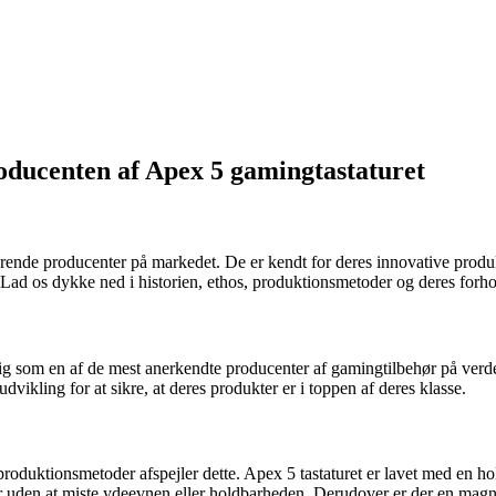
oducenten af Apex 5 gamingtastaturet
førende producenter på markedet. De er kendt for deres innovative produ
ad os dykke ned i historien, ethos, produktionsmetoder og deres forhold
sig som en af de mest anerkendte producenter af gamingtilbehør på verde
dvikling for at sikre, at deres produkter er i toppen af deres klasse.
produktionsmetoder afspejler dette. Apex 5 tastaturet er lavet med en ho
oner uden at miste ydeevnen eller holdbarheden. Derudover er der en magn