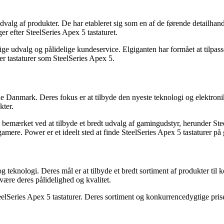
valg af produkter. De har etableret sig som en af de førende detailhand
er efter SteelSeries Apex 5 tastaturet.
dige udvalg og pålidelige kundeservice. Elgiganten har formået at tilp
er tastaturer som SteelSeries Apex 5.
 Danmark. Deres fokus er at tilbyde den nyeste teknologi og elektronik
kter.
emærket ved at tilbyde et bredt udvalg af gamingudstyr, herunder Steel
re. Power er et ideelt sted at finde SteelSeries Apex 5 tastaturer på g
g teknologi. Deres mål er at tilbyde et bredt sortiment af produkter ti
være deres pålidelighed og kvalitet.
elSeries Apex 5 tastaturer. Deres sortiment og konkurrencedygtige priser