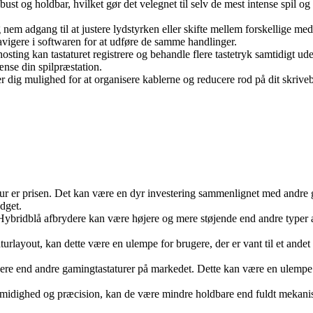
t og holdbar, hvilket gør det velegnet til selv de mest intense spil og k
g nem adgang til at justere lydstyrken eller skifte mellem forskellige medi
avigere i softwaren for at udføre de samme handlinger.
sting kan tastaturet registrere og behandle flere tastetryk samtidigt uden 
ænse din spilpræstation.
er dig mulighed for at organisere kablerne og reducere rod på dit skrivebo
tur er prisen. Det kan være en dyr investering sammenlignet med andre 
udget.
 Hybridblå afbrydere kan være højere og mere støjende end andre typer a
rlayout, kan dette være en ulempe for brugere, der er vant til et andet t
re end andre gamingtastaturer på markedet. Dette kan være en ulempe for 
midighed og præcision, kan de være mindre holdbare end fuldt mekaniske