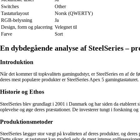
Switches
Other
Tastaturlayout
Norsk (QWERTY)
RGB-belysning
Ja
Design, form og placering
Velegnet til
Farve
Sort
En dybdegående analyse af SteelSeries – pr
Introduktion
Når det kommer til topkvalitets gamingudstyr, er SteelSeries en af de 
deres mest populære produkter er SteelSeries Apex 5 gamingtastaturet. L
Historie og Ethos
SteelSeries blev grundlagt i 2001 i Danmark og har siden da etableret 
oplevelse og øge deres præstationer. De investerer tungt i forskning og u
Produktionsmetoder
SteelSeries lægger stor vægt på kvaliteten af deres produkter, og deres 
Dette sikrer, at tastaturet kan modstå selv de mest intense spillesessi