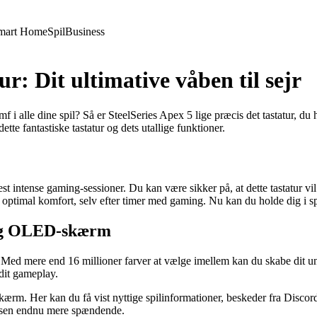
mart Home
Spil
Business
r: Dit ultimative våben til sejr
iumf i alle dine spil? Så er SteelSeries Apex 5 lige præcis det tastatur, d
tte fantastiske tastatur og dets utallige funktioner.
 intense gaming-sessioner. Du kan være sikker på, at dette tastatur vil
r optimal komfort, selv efter timer med gaming. Nu kan du holde dig i s
 og OLED-skærm
d mere end 16 millioner farver at vælge imellem kan du skabe dit unikke
 dit gameplay.
rm. Her kan du få vist nyttige spilinformationer, beskeder fra Discord
velsen endnu mere spændende.