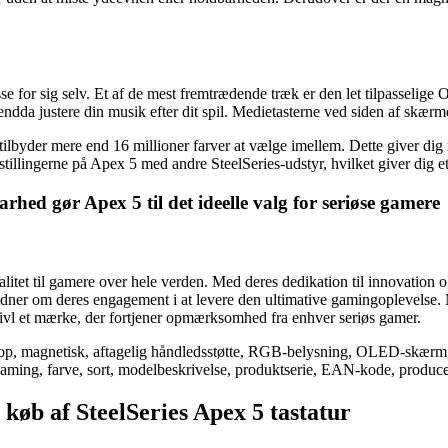
klasse for sig selv. Et af de mest fremtrædende træk er den let tilpasse
a justere din musik efter dit spil. Medietasterne ved siden af skærmen g
byder mere end 16 millioner farver at vælge imellem. Dette giver dig mu
indstillingerne på Apex 5 med andre SteelSeries-udstyr, hvilket giver dig
hed gør Apex 5 til det ideelle valg for seriøse gamere
litet til gamere over hele verden. Med deres dedikation til innovation og
dner om deres engagement i at levere den ultimative gamingoplevelse. Me
vivl et mærke, der fortjener opmærksomhed fra enhver seriøs gamer.
p, magnetisk, aftagelig håndledsstøtte, RGB-belysning, OLED-skærm, mek
gaming, farve, sort, modelbeskrivelse, produktserie, EAN-kode, producen
 køb af SteelSeries Apex 5 tastatur