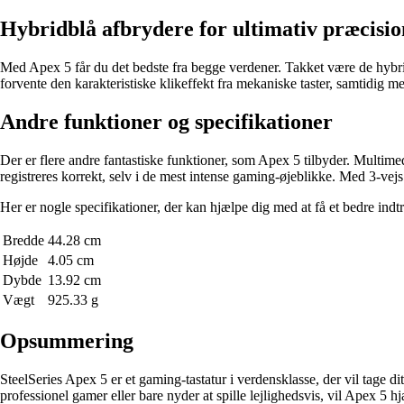
Hybridblå afbrydere for ultimativ præcisio
Med Apex 5 får du det bedste fra begge verdener. Takket være de hybri
forvente den karakteristiske klikeffekt fra mekaniske taster, samtidig me
Andre funktioner og specifikationer
Der er flere andre fantastiske funktioner, som Apex 5 tilbyder. Multimed
registreres korrekt, selv i de mest intense gaming-øjeblikke. Med 3-vej
Her er nogle specifikationer, der kan hjælpe dig med at få et bedre indt
Bredde
44.28 cm
Højde
4.05 cm
Dybde
13.92 cm
Vægt
925.33 g
Opsummering
SteelSeries Apex 5 er et gaming-tastatur i verdensklasse, der vil tage d
professionel gamer eller bare nyder at spille lejlighedsvis, vil Apex 5 