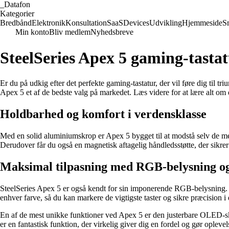
_
Datafon
Kategorier
Bredbånd
Elektronik
Konsultation
SaaS
Devices
Udvikling
Hjemmeside
S
Min konto
Bliv medlem
Nyhedsbreve
SteelSeries Apex 5 gaming-tastatu
Er du på udkig efter det perfekte gaming-tastatur, der vil føre dig til tr
Apex 5 et af de bedste valg på markedet. Læs videre for at lære alt om de
Holdbarhed og komfort i verdensklasse
Med en solid aluminiumskrop er Apex 5 bygget til at modstå selv de mest
Derudover får du også en magnetisk aftagelig håndledsstøtte, der sikre
Maksimal tilpasning med RGB-belysning
SteelSeries Apex 5 er også kendt for sin imponerende RGB-belysning. Me
enhver farve, så du kan markere de vigtigste taster og sikre præcision i
En af de mest unikke funktioner ved Apex 5 er den justerbare OLED-skæ
er en fantastisk funktion, der virkelig giver dig en fordel og gør ople