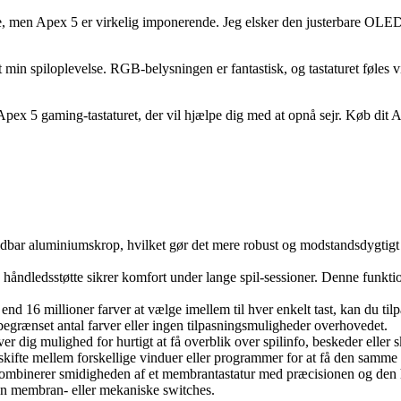
e, men Apex 5 er virkelig imponerende. Jeg elsker den justerbare OLE
min spiloplevelse. RGB-belysningen er fantastisk, og tastaturet føles vi
pex 5 gaming-tastaturet, der vil hjælpe dig med at opnå sejr. Køb dit Ap
oldbar aluminiumskrop, hvilket gør det mere robust og modstandsdygtigt o
håndledsstøtte sikrer komfort under lange spil-sessioner. Denne funktion 
end 16 millioner farver at vælge imellem til hver enkelt tast, kan du til
t begrænset antal farver eller ingen tilpasningsmuligheder overhovedet.
dig mulighed for hurtigt at få overblik over spilinfo, beskeder eller ski
kifte mellem forskellige vinduer eller programmer for at få den samme 
mbinerer smidigheden af et membrantastatur med præcisionen og den hurt
nten membran- eller mekaniske switches.