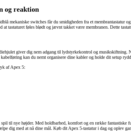
n og reaktion
dblå mekaniske switches får du smidigheden fra et membrantastatur og 
d at tastaturet føles blødt og jævnt takket være membranen. Dette tastatu
iehjulet giver dig nem adgang til lydstyrkekontrol og musikskiftning. Nø
s kabelføring kan du nemt organisere dine kabler og holde dit setup rydd
ryk af Apex 5:
it spil til nye højder. Med holdbarhed, komfort og en række fantastiske f
hjælpe dig med at nå dine mål. Køb dit Apex 5-tastatur i dag og oplev ga