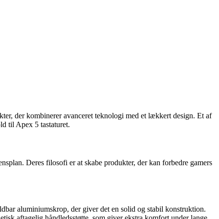
kter, der kombinerer avanceret teknologi med et lækkert design. Et af
 til Apex 5 tastaturet.
nsplan. Deres filosofi er at skabe produkter, der kan forbedre gamers
ldbar aluminiumskrop, der giver det en solid og stabil konstruktion.
etisk aftagelig håndledsstøtte, som giver ekstra komfort under lange