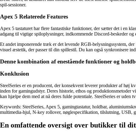
spil-sessioner.
Apex 5 Relaterede Features
Apex 5 tastaturet har flere fantastiske funktioner, der sætter det i en 
adgang til vigtige spiloplysninger, indkommende Discord-beskeder og endd
Et andet imponerende træk er det levende RGB-belysningssystem, der til
visuel æstetik, der passer til din spillestil. Du kan også synkronisere 
Denne kombination af enestående funktioner og holdbar
Konklusion
SteelSeries er en producent, der konsekvent leverer produkter af høj kva
inden for gamingudstyr. Deres historie, ethos og produktionsmetoder vi
kan hjælpe dem med at nå deres fulde potentiale. SteelSeries er uden t
Keywords: SteelSeries, Apex 5, gamingtastatur, holdbar, aluminiumskro
multimedia-hjul, N-key rollover, nøglespecifikation, tilslutning, USB, 
En omfattende oversigt over butikker til dit