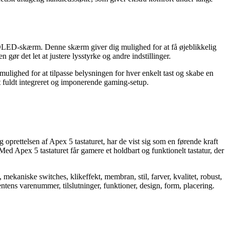
lige OLED-skærm. Denne skærm giver dig mulighed for at få øjeblikkelig
ør det let at justere lysstyrke og andre indstillinger.
lighed for at tilpasse belysningen for hver enkelt tast og skabe en
 et fuldt integreret og imponerende gaming-setup.
 oprettelsen af Apex 5 tastaturet, har de vist sig som en førende kraft
d Apex 5 tastaturet får gamere et holdbart og funktionelt tastatur, der
aniske switches, klikeffekt, membran, stil, farver, kvalitet, robust,
tens varenummer, tilslutninger, funktioner, design, form, placering.