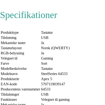
Specifikationer
Produkttype
Tastatur
Tilslutning
USB
Mekaniske taster
Ja
Tastaturlayout
Norsk (QWERTY)
RGB-belysning
Ja
Velegnet til
Gaming
Farve
Sort
Modelbeskrivelse
Tastatur
Modelnavn
SteelSeries 64533
Produktserie
Apex 5
EAN-kode
5707119039147
Producentens varenummer
64533
Tilslutninger
USB
Funktioner
Velegnet til gaming
Mekaniske taster
Ja