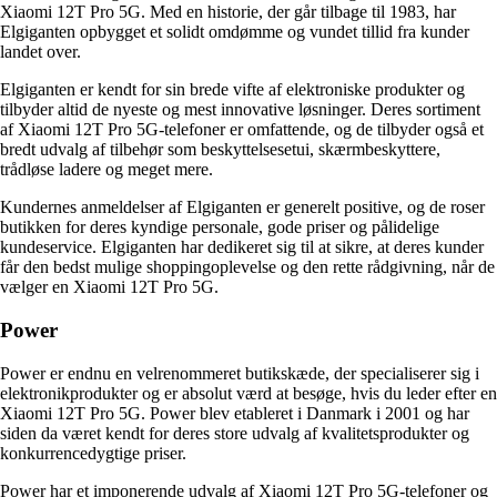
Xiaomi 12T Pro 5G. Med en historie, der går tilbage til 1983, har
Elgiganten opbygget et solidt omdømme og vundet tillid fra kunder
landet over.
Elgiganten er kendt for sin brede vifte af elektroniske produkter og
tilbyder altid de nyeste og mest innovative løsninger. Deres sortiment
af Xiaomi 12T Pro 5G-telefoner er omfattende, og de tilbyder også et
bredt udvalg af tilbehør som beskyttelsesetui, skærmbeskyttere,
trådløse ladere og meget mere.
Kundernes anmeldelser af Elgiganten er generelt positive, og de roser
butikken for deres kyndige personale, gode priser og pålidelige
kundeservice. Elgiganten har dedikeret sig til at sikre, at deres kunder
får den bedst mulige shoppingoplevelse og den rette rådgivning, når de
vælger en Xiaomi 12T Pro 5G.
Power
Power er endnu en velrenommeret butikskæde, der specialiserer sig i
elektronikprodukter og er absolut værd at besøge, hvis du leder efter en
Xiaomi 12T Pro 5G. Power blev etableret i Danmark i 2001 og har
siden da været kendt for deres store udvalg af kvalitetsprodukter og
konkurrencedygtige priser.
Power har et imponerende udvalg af Xiaomi 12T Pro 5G-telefoner og