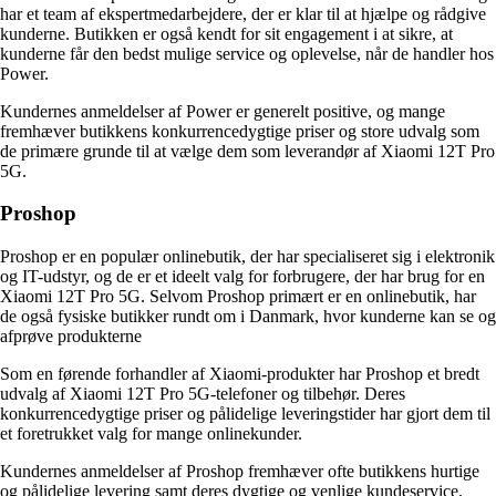
har et team af ekspertmedarbejdere, der er klar til at hjælpe og rådgive
kunderne. Butikken er også kendt for sit engagement i at sikre, at
kunderne får den bedst mulige service og oplevelse, når de handler hos
Power.
Kundernes anmeldelser af Power er generelt positive, og mange
fremhæver butikkens konkurrencedygtige priser og store udvalg som
de primære grunde til at vælge dem som leverandør af Xiaomi 12T Pro
5G.
Proshop
Proshop er en populær onlinebutik, der har specialiseret sig i elektronik
og IT-udstyr, og de er et ideelt valg for forbrugere, der har brug for en
Xiaomi 12T Pro 5G. Selvom Proshop primært er en onlinebutik, har
de også fysiske butikker rundt om i Danmark, hvor kunderne kan se og
afprøve produkterne
Som en førende forhandler af Xiaomi-produkter har Proshop et bredt
udvalg af Xiaomi 12T Pro 5G-telefoner og tilbehør. Deres
konkurrencedygtige priser og pålidelige leveringstider har gjort dem til
et foretrukket valg for mange onlinekunder.
Kundernes anmeldelser af Proshop fremhæver ofte butikkens hurtige
og pålidelige levering samt deres dygtige og venlige kundeservice.