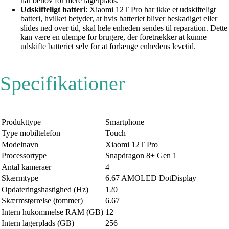
har behov for mere lagerplads.
Udskifteligt batteri
: Xiaomi 12T Pro har ikke et udskifteligt
batteri, hvilket betyder, at hvis batteriet bliver beskadiget eller
slides ned over tid, skal hele enheden sendes til reparation. Dette
kan være en ulempe for brugere, der foretrækker at kunne
udskifte batteriet selv for at forlænge enhedens levetid.
Specifikationer
Produkttype
Smartphone
Type mobiltelefon
Touch
Modelnavn
Xiaomi 12T Pro
Processortype
Snapdragon 8+ Gen 1
Antal kameraer
4
Skærmtype
6.67 AMOLED DotDisplay
Opdateringshastighed (Hz)
120
Skærmstørrelse (tommer)
6.67
Intern hukommelse RAM (GB)
12
Intern lagerplads (GB)
256