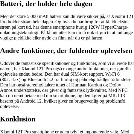
Batteri, der holder hele dagen
Med det store 5.000 mAh batteri kan du være sikker på, at Xiaomi 12T
Pro holder strøm hele dagen. Og hvis du har brug for at få lidt ekstra
strøm på kort tid, har denne smartphone hurtig 120W HyperCharge-
opladningsteknologi. På få minutter kan du få nok strøm til at indfange
vigtige øjeblikke eller nyde en film, når du er på farten.
Andre funktioner, der fuldender oplevelsen
Udover de fantastiske specifikationer og funktioner, som vi allerede har
nævnt, har Xiaomi 12T Pro også mange andre funktioner, der gør din
oplevelse endnu bedre. Den har dual SIM-kort support, Wi-Fi 6
(802.11ax) og Bluetooth 5.2 for hurtig og pålidelig trådløs forbindelse.
Den har også stereohøjttalere tunet af Harman Kardon og Dolby
Atmos-understøttelse, der giver dig fantastisk lydkvalitet. Med NFC
kan du nemt betale med din smartphone, og den kører på MIUI 13
baseret på Android 12, hvilket giver en brugervenlig og problemfri
oplevelse.
Konklusion
Xiaomi 12T Pro smartphone er uden tvivl et imponerende valg. Med