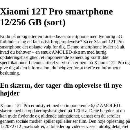
Xiaomi 12T Pro smartphone
12/256 GB (sort)
Er du på udkig efter en førsteklasses smartphone med lynhurtig 5G-
forbindelse og en fantastisk brugeroplevelse? Så er Xiaomi 12T Pro
smartphone det oplagte valg for dig. Denne smartphone byder på alt,
hvad du behøver – en smuk AMOLED-skærm med hurtig
opdateringshastighed, et imponerende kamera og kraftfulde
specifikationer. I denne artikel vil vi se nærmere på Xiaomi 12T Pro og
give dig al den information, du behøver for at træffe en informeret
beslutning.
En skærm, der tager din oplevelse til nye
højder
Xiaomi 12T Pro er udstyret med en imponerende 6,67 AMOLED-
skærm med en opdateringshastighed på 120 Hz. Dette betyder, at du
kan nyde flydende og glidende animationer, uanset om du scroller
gennem sociale medier, spiller spil eller ser film. Den høje opløsning på
1220×2712 pixels sikrer, at billeder og videoer vises i utrolig detaljeret