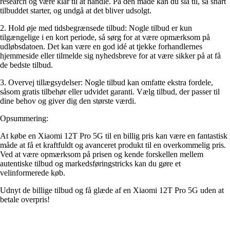
research og være klar til at handle. På den måde kan du slå til, så snart
tilbuddet starter, og undgå at det bliver udsolgt.
2. Hold øje med tidsbegrænsede tilbud: Nogle tilbud er kun
tilgængelige i en kort periode, så sørg for at være opmærksom på
udløbsdatoen. Det kan være en god idé at tjekke forhandlernes
hjemmeside eller tilmelde sig nyhedsbreve for at være sikker på at få
de bedste tilbud.
3. Overvej tillægsydelser: Nogle tilbud kan omfatte ekstra fordele,
såsom gratis tilbehør eller udvidet garanti. Vælg tilbud, der passer til
dine behov og giver dig den største værdi.
Opsummering:
At købe en Xiaomi 12T Pro 5G til en billig pris kan være en fantastisk
måde at få et kraftfuldt og avanceret produkt til en overkommelig pris.
Ved at være opmærksom på prisen og kende forskellen mellem
autentiske tilbud og markedsføringstricks kan du gøre et
velinformerede køb.
Udnyt de billige tilbud og få glæde af en Xiaomi 12T Pro 5G uden at
betale overpris!