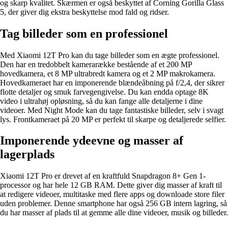
og skarp kvalitet. Skærmen er også beskyttet af Corning Gorilla Glass
5, der giver dig ekstra beskyttelse mod fald og ridser.
Tag billeder som en professionel
Med Xiaomi 12T Pro kan du tage billeder som en ægte professionel.
Den har en tredobbelt kamerarække bestående af et 200 MP
hovedkamera, et 8 MP ultrabredt kamera og et 2 MP makrokamera.
Hovedkameraet har en imponerende blændeåbning på f/2,4, der sikrer
flotte detaljer og smuk farvegengivelse. Du kan endda optage 8K
video i ultrahøj opløsning, så du kan fange alle detaljerne i dine
videoer. Med Night Mode kan du tage fantastiske billeder, selv i svagt
lys. Frontkameraet på 20 MP er perfekt til skarpe og detaljerede selfier.
Imponerende ydeevne og masser af
lagerplads
Xiaomi 12T Pro er drevet af en kraftfuld Snapdragon 8+ Gen 1-
processor og har hele 12 GB RAM. Dette giver dig masser af kraft til
at redigere videoer, multitaske med flere apps og downloade store filer
uden problemer. Denne smartphone har også 256 GB intern lagring, så
du har masser af plads til at gemme alle dine videoer, musik og billeder.