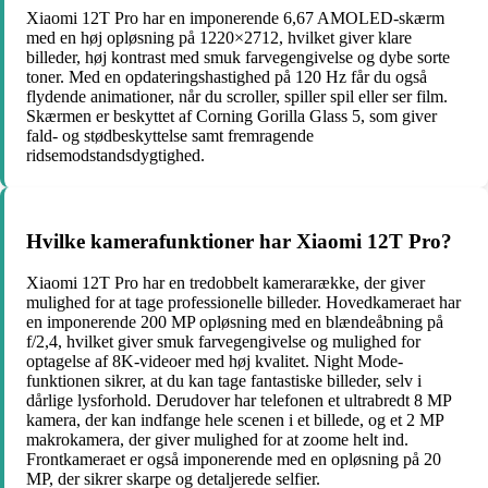
Xiaomi 12T Pro har en imponerende 6,67 AMOLED-skærm
med en høj opløsning på 1220×2712, hvilket giver klare
billeder, høj kontrast med smuk farvegengivelse og dybe sorte
toner. Med en opdateringshastighed på 120 Hz får du også
flydende animationer, når du scroller, spiller spil eller ser film.
Skærmen er beskyttet af Corning Gorilla Glass 5, som giver
fald- og stødbeskyttelse samt fremragende
ridsemodstandsdygtighed.
Hvilke kamerafunktioner har Xiaomi 12T Pro?
Xiaomi 12T Pro har en tredobbelt kamerarække, der giver
mulighed for at tage professionelle billeder. Hovedkameraet har
en imponerende 200 MP opløsning med en blændeåbning på
f/2,4, hvilket giver smuk farvegengivelse og mulighed for
optagelse af 8K-videoer med høj kvalitet. Night Mode-
funktionen sikrer, at du kan tage fantastiske billeder, selv i
dårlige lysforhold. Derudover har telefonen et ultrabredt 8 MP
kamera, der kan indfange hele scenen i et billede, og et 2 MP
makrokamera, der giver mulighed for at zoome helt ind.
Frontkameraet er også imponerende med en opløsning på 20
MP, der sikrer skarpe og detaljerede selfier.