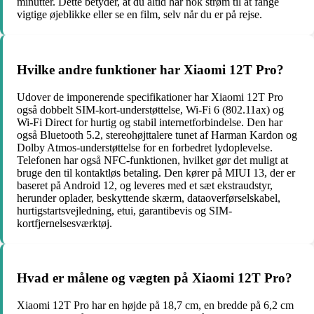
minutter. Dette betyder, at du altid har nok strøm til at fange
vigtige øjeblikke eller se en film, selv når du er på rejse.
Hvilke andre funktioner har Xiaomi 12T Pro?
Udover de imponerende specifikationer har Xiaomi 12T Pro
også dobbelt SIM-kort-understøttelse, Wi-Fi 6 (802.11ax) og
Wi-Fi Direct for hurtig og stabil internetforbindelse. Den har
også Bluetooth 5.2, stereohøjttalere tunet af Harman Kardon og
Dolby Atmos-understøttelse for en forbedret lydoplevelse.
Telefonen har også NFC-funktionen, hvilket gør det muligt at
bruge den til kontaktløs betaling. Den kører på MIUI 13, der er
baseret på Android 12, og leveres med et sæt ekstraudstyr,
herunder oplader, beskyttende skærm, dataoverførselskabel,
hurtigstartsvejledning, etui, garantibevis og SIM-
kortfjernelsesværktøj.
Hvad er målene og vægten på Xiaomi 12T Pro?
Xiaomi 12T Pro har en højde på 18,7 cm, en bredde på 6,2 cm