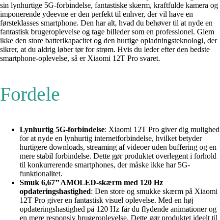
sin lynhurtige 5G-forbindelse, fantastiske skærm, kraftfulde kamera og
imponerende ydeevne er den perfekt til enhver, der vil have en
førsteklasses smartphone. Den har alt, hvad du behøver til at nyde en
fantastisk brugeroplevelse og tage billeder som en professionel. Glem
ikke den store batterikapacitet og den hurtige opladningsteknologi, der
sikrer, at du aldrig løber tør for strøm. Hvis du leder efter den bedste
smartphone-oplevelse, så er Xiaomi 12T Pro svaret.
Fordele
Lynhurtig 5G-forbindelse
: Xiaomi 12T Pro giver dig mulighed
for at nyde en lynhurtig internetforbindelse, hvilket betyder
hurtigere downloads, streaming af videoer uden buffering og en
mere stabil forbindelse. Dette gør produktet overlegent i forhold
til konkurrerende smartphones, der måske ikke har 5G-
funktionalitet.
Smuk 6,67’’ AMOLED-skærm med 120 Hz
opdateringshastighed
: Den store og smukke skærm på Xiaomi
12T Pro giver en fantastisk visuel oplevelse. Med en høj
opdateringshastighed på 120 Hz får du flydende animationer og
en mere responsiv brugeroplevelse. Dette gør produktet ideelt til