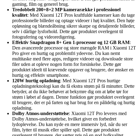
gaming, film og generel brug.
Tredobbelt 200+8+2 MP kamerarække i professionel
kvalitet
: Med Xiaomi 12T Pros kraftfulde kameraer kan du tage
professionelle billeder og optage videoer i høj kvalitet. Den høje
opløsning og blændeåbning sikrer skarpe og detaljerede billeder,
selv i dårlige lysforhold. Dette gør produktet overlegent til
fotografering og videoredigering.
Effektiv Snapdragon 8+ Gen 1-processor og 12 GB RAM
:
Den avancerede processor og store mængde RAM i Xiaomi 12T
Pro giver en hurtig og problemfri ydeevne. Du kan nemt
multitaske med flere apps, redigere videoer og downloade store
filer uden at opleve nogen form for forsinkelse. Dette gør
produktet ideelt til krævende opgaver og brugere, der ønsker en
hurtig og effektiv smartphone.
120W hurtig opladning
: Med Xiaomi 12T Pros hurtige
opladningsteknologi kan du få ekstra strøm på få minutter. Dette
betyder, at du ikke behøver at bekymre dig om at løbe tør for
strøm i løbet af dagen. Denne funktion gør produktet overlegent
til brugere, der er på farten og har brug for en pålidelig og hurtig
opladning.
Dolby Atmos-understøttelse
: Xiaomi 12T Pro leveres med
Dolby Atmos-understøttelse, hvilket giver en forbedret
lydoplevelse. Du kan nyde en mere immersiv lyd, når du ser
film, lytter til musik eller spiller spil. Dette gør produktet
overlegent til brugere, der sætter pris på en god lydkvalitet.