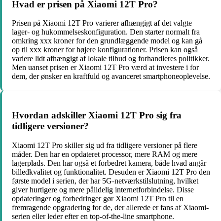
Hvad er prisen på Xiaomi 12T Pro?
Prisen på Xiaomi 12T Pro varierer afhængigt af det valgte
lager- og hukommelseskonfiguration. Den starter normalt fra
omkring xxx kroner for den grundlæggende model og kan gå
op til xxx kroner for højere konfigurationer. Prisen kan også
variere lidt afhængigt af lokale tilbud og forhandleres politikker.
Men uanset prisen er Xiaomi 12T Pro værd at investere i for
dem, der ønsker en kraftfuld og avanceret smartphoneoplevelse.
Hvordan adskiller Xiaomi 12T Pro sig fra
tidligere versioner?
Xiaomi 12T Pro skiller sig ud fra tidligere versioner på flere
måder. Den har en opdateret processor, mere RAM og mere
lagerplads. Den har også et forbedret kamera, både hvad angår
billedkvalitet og funktionalitet. Desuden er Xiaomi 12T Pro den
første model i serien, der har 5G-netværkstilslutning, hvilket
giver hurtigere og mere pålidelig internetforbindelse. Disse
opdateringer og forbedringer gør Xiaomi 12T Pro til en
fremragende opgradering for de, der allerede er fans af Xiaomi-
serien eller leder efter en top-of-the-line smartphone.