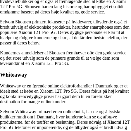
hvidevarebutikker og er også et fremragende sted at købe en Xiaomi
12T Pro 5G. Skousen har en lang historie og har opbygget et solidt
omdømme baseret på deres høje kvalitet og gode service.
Selvom Skousen primært fokuserer på hvidevarer, tilbyder de også et
bredt udvalg af elektroniske produkter, herunder smartphones som den
populære Xiaomi 12T Pro 5G. Deres dygtige personale er klar til at
hjælpe og rådgive kunderne og sikre, at de får den bedste telefon, der
passer til deres behov.
Kundernes anmeldelser af Skousen fremhæver ofte den gode service
og det store udvalg som de primære grunde til at vælge dem som
leverandør af en Xiaomi 12T Pro 5G.
Whiteaway
Whiteaway er en førende online elektroforhandler i Danmark og er et
ideelt sted at købe en Xiaomi 12T Pro 5G. Deres fokus på høj kvalitet
og konkurrencedygtige priser har gjort dem til en foretrukken
destination for mange onlinekunder.
Selvom Whiteaway primært er en onlinebutik, har de også fysiske
butikker rundt om i Danmark, hvor kunderne kan se og afprøve
produkterne, før de træffer en beslutning. Deres udvalg af Xiaomi 12T
Pro 5G-telefoner er imponerende, og de tilbyder også et bredt udvalg