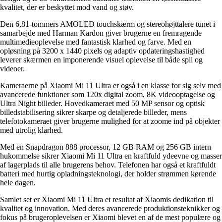
kvalitet, der er beskyttet mod vand og støv.
Den 6,81-tommers AMOLED touchskærm og stereohøjttalere tunet i
samarbejde med Harman Kardon giver brugerne en fremragende
multimedieoplevelse med fantastisk klarhed og farve. Med en
opløsning på 3200 x 1440 pixels og adaptiv opdateringshastighed
leverer skærmen en imponerende visuel oplevelse til både spil og
videoer.
Kameraerne på Xiaomi Mi 11 Ultra er også i en klasse for sig selv med
avancerede funktioner som 120x digital zoom, 8K videooptagelse og
Ultra Night billeder. Hovedkameraet med 50 MP sensor og optisk
billedstabilisering sikrer skarpe og detaljerede billeder, mens
telefotokameraet giver brugerne mulighed for at zoome ind på objekter
med utrolig klarhed.
Med en Snapdragon 888 processor, 12 GB RAM og 256 GB intern
hukommelse sikrer Xiaomi Mi 11 Ultra en kraftfuld ydeevne og masser
af lagerplads til alle brugerens behov. Telefonen har også et kraftfuldt
batteri med hurtig opladningsteknologi, der holder strømmen kørende
hele dagen.
Samlet set er Xiaomi Mi 11 Ultra et resultat af Xiaomis dedikation til
kvalitet og innovation. Med deres avancerede produktionsteknikker og
fokus på brugeroplevelsen er Xiaomi blevet en af de mest populære og