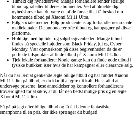
Tilmeld dig nyhedsbreve: Mange forhandlere sender særlige
tilbud og rabatter til deres abonnenter. Ved at tilmelde dig
nyhedsbreve kan du være en af de første til at få besked om
kommende tilbud på Xiaomi Mi 11 Ultra.
Følg sociale medier: Følg producentens og forhandlernes sociale
mediekanaler. De annoncerer ofte tilbud og kampagner på disse
platforme.
Hold øje med højtider og salgsbegivenheder: Mange tilbud
findes på specielle højtider som Black Friday, jul og Cyber
Monday. Vær opmærksom på disse begivenheder, da de er
perfekte tidspunkter at finde tilbud på Xiaomi Mi 11 Ultra.
Tjek lokale forhandlere: Nogle gange kan du finde gode tilbud i
fysiske butikker, især hvis de har kampagner eller clearance-salg.
Når du har lært at genkende ægte billige tilbud og har fundet Xiaomi
Mi 11 Ultra på tilbud, er du klar til at gøre dit køb. Husk altid at
undersøge priserne, læse anmeldelser og kontrollere forhandlerens
troværdighed for at sikre, at du får den bedst mulige pris og en ægte
Xiaomi Mi 11 Ultra.
Så gå på jagt efter billige tilbud og få fat i denne fantastiske
smartphone til en pris, der ikke sprænger dit budget!