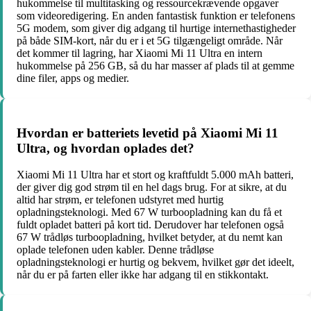
hukommelse til multitasking og ressourcekrævende opgaver
som videoredigering. En anden fantastisk funktion er telefonens
5G modem, som giver dig adgang til hurtige internethastigheder
på både SIM-kort, når du er i et 5G tilgængeligt område. Når
det kommer til lagring, har Xiaomi Mi 11 Ultra en intern
hukommelse på 256 GB, så du har masser af plads til at gemme
dine filer, apps og medier.
Hvordan er batteriets levetid på Xiaomi Mi 11
Ultra, og hvordan oplades det?
Xiaomi Mi 11 Ultra har et stort og kraftfuldt 5.000 mAh batteri,
der giver dig god strøm til en hel dags brug. For at sikre, at du
altid har strøm, er telefonen udstyret med hurtig
opladningsteknologi. Med 67 W turboopladning kan du få et
fuldt opladet batteri på kort tid. Derudover har telefonen også
67 W trådløs turboopladning, hvilket betyder, at du nemt kan
oplade telefonen uden kabler. Denne trådløse
opladningsteknologi er hurtig og bekvem, hvilket gør det ideelt,
når du er på farten eller ikke har adgang til en stikkontakt.