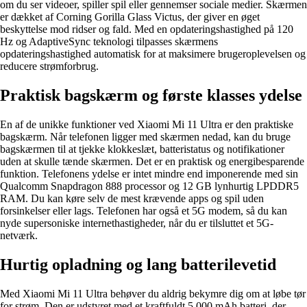
om du ser videoer, spiller spil eller gennemser sociale medier. Skærmen
er dækket af Corning Gorilla Glass Victus, der giver en øget
beskyttelse mod ridser og fald. Med en opdateringshastighed på 120
Hz og AdaptiveSync teknologi tilpasses skærmens
opdateringshastighed automatisk for at maksimere brugeroplevelsen og
reducere strømforbrug.
Praktisk bagskærm og første klasses ydelse
En af de unikke funktioner ved Xiaomi Mi 11 Ultra er den praktiske
bagskærm. Når telefonen ligger med skærmen nedad, kan du bruge
bagskærmen til at tjekke klokkeslæt, batteristatus og notifikationer
uden at skulle tænde skærmen. Det er en praktisk og energibesparende
funktion. Telefonens ydelse er intet mindre end imponerende med sin
Qualcomm Snapdragon 888 processor og 12 GB lynhurtig LPDDR5
RAM. Du kan køre selv de mest krævende apps og spil uden
forsinkelser eller lags. Telefonen har også et 5G modem, så du kan
nyde supersoniske internethastigheder, når du er tilsluttet et 5G-
netværk.
Hurtig opladning og lang batterilevetid
Med Xiaomi Mi 11 Ultra behøver du aldrig bekymre dig om at løbe tør
for strøm. Den er udstyret med et kraftfuldt 5.000 mAh batteri, der