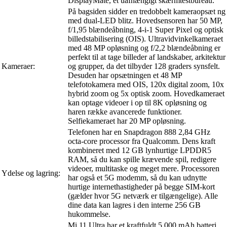
DisplayMate, et uafhængigt skærmtestbureau.
På bagsiden sidder en tredobbelt kameraopsæt ng
med dual-LED blitz. Hovedsensoren har 50 MP,
f/1,95 blændeåbning, 4-i-1 Super Pixel og optisk
billedstabilisering (OIS). Ultravidvinkelkameraet
med 48 MP opløsning og f/2,2 blændeåbning er
perfekt til at tage billeder af landskaber, arkitektur
Kameraer:
og grupper, da det tilbyder 128 graders synsfelt.
Desuden har opsætningen et 48 MP
telefotokamera med OIS, 120x digital zoom, 10x
hybrid zoom og 5x optisk zoom. Hovedkameraet
kan optage videoer i op til 8K opløsning og
haren række avancerede funktioner.
Selfiekameraet har 20 MP opløsning.
Telefonen har en Snapdragon 888 2,84 GHz
octa-core processor fra Qualcomm. Dens kraft
kombineret med 12 GB lynhurtige LPDDR5
RAM, så du kan spille krævende spil, redigere
videoer, multitaske og meget mere. Processoren
Ydelse og lagring:
har også et 5G modemm, så du kan udnytte
hurtige internethastigheder på begge SIM-kort
(gælder hvor 5G netværk er tilgængelige). Alle
dine data kan lagres i den interne 256 GB
hukommelse.
Mi 11 Ultra har et kraftfuldt 5.000 mAh batteri