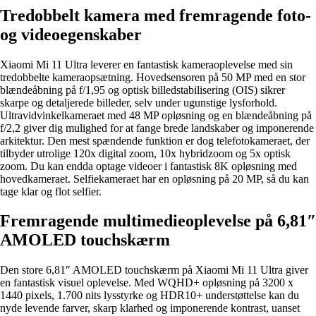
Tredobbelt kamera med fremragende foto-
og videoegenskaber
Xiaomi Mi 11 Ultra leverer en fantastisk kameraoplevelse med sin
tredobbelte kameraopsætning. Hovedsensoren på 50 MP med en stor
blændeåbning på f/1,95 og optisk billedstabilisering (OIS) sikrer
skarpe og detaljerede billeder, selv under ugunstige lysforhold.
Ultravidvinkelkameraet med 48 MP opløsning og en blændeåbning på
f/2,2 giver dig mulighed for at fange brede landskaber og imponerende
arkitektur. Den mest spændende funktion er dog telefotokameraet, der
tilbyder utrolige 120x digital zoom, 10x hybridzoom og 5x optisk
zoom. Du kan endda optage videoer i fantastisk 8K opløsning med
hovedkameraet. Selfiekameraet har en opløsning på 20 MP, så du kan
tage klar og flot selfier.
Fremragende multimedieoplevelse på 6,81″
AMOLED touchskærm
Den store 6,81″ AMOLED touchskærm på Xiaomi Mi 11 Ultra giver
en fantastisk visuel oplevelse. Med WQHD+ opløsning på 3200 x
1440 pixels, 1.700 nits lysstyrke og HDR10+ understøttelse kan du
nyde levende farver, skarp klarhed og imponerende kontrast, uanset