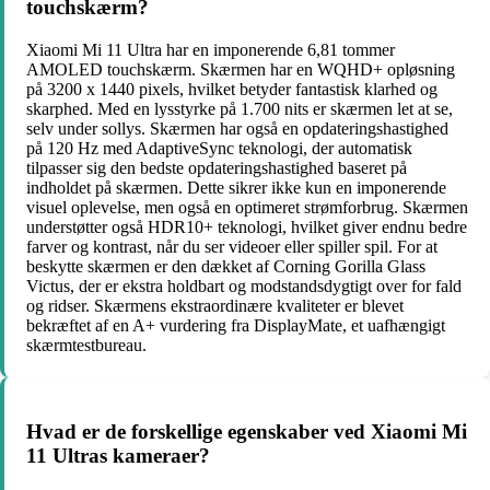
touchskærm?
Xiaomi Mi 11 Ultra har en imponerende 6,81 tommer
AMOLED touchskærm. Skærmen har en WQHD+ opløsning
på 3200 x 1440 pixels, hvilket betyder fantastisk klarhed og
skarphed. Med en lysstyrke på 1.700 nits er skærmen let at se,
selv under sollys. Skærmen har også en opdateringshastighed
på 120 Hz med AdaptiveSync teknologi, der automatisk
tilpasser sig den bedste opdateringshastighed baseret på
indholdet på skærmen. Dette sikrer ikke kun en imponerende
visuel oplevelse, men også en optimeret strømforbrug. Skærmen
understøtter også HDR10+ teknologi, hvilket giver endnu bedre
farver og kontrast, når du ser videoer eller spiller spil. For at
beskytte skærmen er den dækket af Corning Gorilla Glass
Victus, der er ekstra holdbart og modstandsdygtigt over for fald
og ridser. Skærmens ekstraordinære kvaliteter er blevet
bekræftet af en A+ vurdering fra DisplayMate, et uafhængigt
skærmtestbureau.
Hvad er de forskellige egenskaber ved Xiaomi Mi
11 Ultras kameraer?