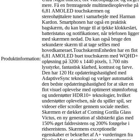
mere. Få en fremragende multimedieoplevelse på
6,81 AMOLED touchskærmen og
stereohøjttalere tunet i samarbejde med Harman
Kardon. Smartphonen har også en praktisk
bagskærm, du kan bruge til at tjekke klokkeslæt,
batteristatus og notifikationer, når telefonen ligger
med skærmen nedad. Du kan også bruge den
sekundære skærm til at tage selfies med
hovedkameraet.TouchskærmEnheden har en flot
6,81 AMOLED buet touchskærm med WQHD+
Produktinformation:
opløsning på 3200 x 1440 pixels, 1.700 nits
lysstyrke, fantastisk klarhed, kontrast og farve.
Den har 120 Hz opdateringshastighed med
AdaptiveSync teknologi og vælger automatisk
den bedste opdateringshastighed for at sikre en
flot visuel oplevelse med optimeret strømforbrug
og understøtter HDR10+ teknologier, hvilket
understøtter oplevelsen, når du spiller spil, ser
videoer eller scroller gennem sociale medier.
Skærmen er dækket af Corning Gorilla Glass
Victus, en ny generation af slidstærkt glas med
150% øget faldresistens og 200% forøgelse i
ridsereistens. Skærmens exceptionelle
egenskaber er bekræftet af A+ vurderingen fra