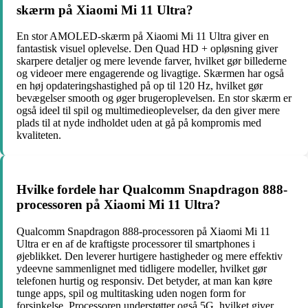
skærm på Xiaomi Mi 11 Ultra?
En stor AMOLED-skærm på Xiaomi Mi 11 Ultra giver en
fantastisk visuel oplevelse. Den Quad HD + opløsning giver
skarpere detaljer og mere levende farver, hvilket gør billederne
og videoer mere engagerende og livagtige. Skærmen har også
en høj opdateringshastighed på op til 120 Hz, hvilket gør
bevægelser smooth og øger brugeroplevelsen. En stor skærm er
også ideel til spil og multimedieoplevelser, da den giver mere
plads til at nyde indholdet uden at gå på kompromis med
kvaliteten.
Hvilke fordele har Qualcomm Snapdragon 888-
processoren på Xiaomi Mi 11 Ultra?
Qualcomm Snapdragon 888-processoren på Xiaomi Mi 11
Ultra er en af ​​de kraftigste processorer til smartphones i
øjeblikket. Den leverer hurtigere hastigheder og mere effektiv
ydeevne sammenlignet med tidligere modeller, hvilket gør
telefonen hurtig og responsiv. Det betyder, at man kan køre
tunge apps, spil og multitasking uden nogen form for
forsinkelse. Processoren understøtter også 5G, hvilket giver