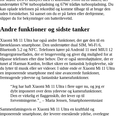
understøtter 67W turboopladning og 67W trådløs turboopladning. Du
kan oplade telefonen på rekordtid og komme tilbage til at bruge den
uden forsinkelser. Så uanset om du er på farten eller derhjemme,
slipper du for bekymringer om batterilevetid.
Andre funktioner og sidste tanker
Xiaomi Mi 11 Ultra har også andre funktioner, der gør den til en
førsteklasses smartphone. Den understøtter dual SIM, Wi-Fi 6,
Bluetooth 5.2 og NFC. Telefonen kører på Android 11 med MIUI 12
brugergrænsefladen, der er brugervenlig og giver dig mulighed for at
tilpasse telefonen efter dine behov. Der er også stereohøjttalere, der er
tunet af Harman Kardon, hvilket sikrer en fantastisk lydoplevelse, når
du lytter til musik eller ser videoer. I sidste ende er Xiaomi Mi 11 Ultra
en imponerende smartphone med sine avancerede funktioner,
fremragende ydeevne og fantastiske kamerafunktioner.
“Jeg har haft Xiaomi Mi 11 Ultra i flere uger nu, og jeg er
dybt imponeret over dens ydeevne og kamerafunktioner.
Den er virkelig et flaggenskib, der lever op til
forventningerne.”_ – Maria Jensen, Smartphoneentusiast
Sammenfatningsvis er Xiaomi Mi 11 Ultra en kraftfuld og
imponerende smartphone, der leverer enestående ydelse, overlegne