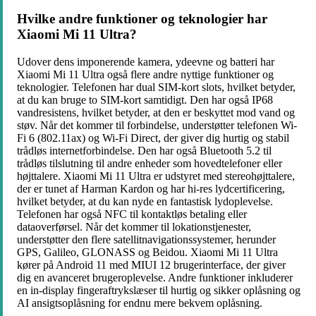
Hvilke andre funktioner og teknologier har
Xiaomi Mi 11 Ultra?
Udover dens imponerende kamera, ydeevne og batteri har
Xiaomi Mi 11 Ultra også flere andre nyttige funktioner og
teknologier. Telefonen har dual SIM-kort slots, hvilket betyder,
at du kan bruge to SIM-kort samtidigt. Den har også IP68
vandresistens, hvilket betyder, at den er beskyttet mod vand og
støv. Når det kommer til forbindelse, understøtter telefonen Wi-
Fi 6 (802.11ax) og Wi-Fi Direct, der giver dig hurtig og stabil
trådløs internetforbindelse. Den har også Bluetooth 5.2 til
trådløs tilslutning til andre enheder som hovedtelefoner eller
højttalere. Xiaomi Mi 11 Ultra er udstyret med stereohøjttalere,
der er tunet af Harman Kardon og har hi-res lydcertificering,
hvilket betyder, at du kan nyde en fantastisk lydoplevelse.
Telefonen har også NFC til kontaktløs betaling eller
dataoverførsel. Når det kommer til lokationstjenester,
understøtter den flere satellitnavigationssystemer, herunder
GPS, Galileo, GLONASS og Beidou. Xiaomi Mi 11 Ultra
kører på Android 11 med MIUI 12 brugerinterface, der giver
dig en avanceret brugeroplevelse. Andre funktioner inkluderer
en in-display fingeraftrykslæser til hurtig og sikker oplåsning og
AI ansigtsoplåsning for endnu mere bekvem oplåsning.