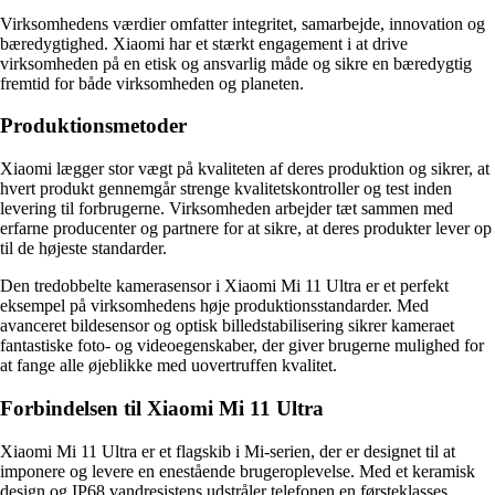
Virksomhedens værdier omfatter integritet, samarbejde, innovation og
bæredygtighed. Xiaomi har et stærkt engagement i at drive
virksomheden på en etisk og ansvarlig måde og sikre en bæredygtig
fremtid for både virksomheden og planeten.
Produktionsmetoder
Xiaomi lægger stor vægt på kvaliteten af deres produktion og sikrer, at
hvert produkt gennemgår strenge kvalitetskontroller og test inden
levering til forbrugerne. Virksomheden arbejder tæt sammen med
erfarne producenter og partnere for at sikre, at deres produkter lever op
til de højeste standarder.
Den tredobbelte kamerasensor i Xiaomi Mi 11 Ultra er et perfekt
eksempel på virksomhedens høje produktionsstandarder. Med
avanceret bildesensor og optisk billedstabilisering sikrer kameraet
fantastiske foto- og videoegenskaber, der giver brugerne mulighed for
at fange alle øjeblikke med uovertruffen kvalitet.
Forbindelsen til Xiaomi Mi 11 Ultra
Xiaomi Mi 11 Ultra er et flagskib i Mi-serien, der er designet til at
imponere og levere en enestående brugeroplevelse. Med et keramisk
design og IP68 vandresistens udstråler telefonen en førsteklasses