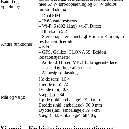
Batteri og
med 67 W turboopladning og 67 W trådløs
opladning:
turboopladning.
– Dual SIM
– IP 68 vandresistens
– Wi-Fi 6 (802.11ax), wi-Fi Direct
– Bluetooth 5.2
– Stereohøjttalere tunet agf Harman Kardon, hi-
res lydcertificerinh
Andre funktioner:
– NFC
– GPS, Galileo, GLONASS, Beidou
lokationstjenester
– Android 11 med MIUI 12 brugerinterface
– In-display fingeraftrykslæser
– AI ansigtsoplåsning
Højde (cm): 16.4
Bredde (cm): 7.5
Dybde (cm): 0.8
Vægt (g): 234
Mål og vægt:
Højde (inkl. emballage): 72,0 mm
Bredde (inkl. emballage): 96,0 mm
Dybde (inkl. emballage): 19,4 cm
Vægt (inkl. emballage): 684,0 g
Xiaomi – En historie om innovation og