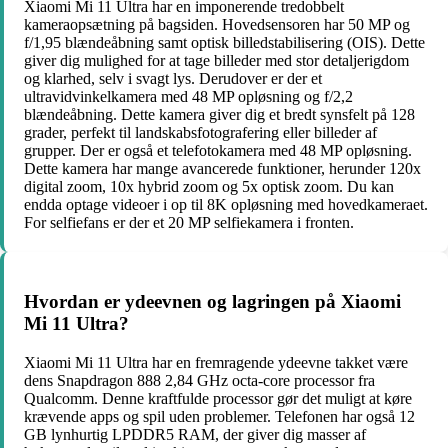
Xiaomi Mi 11 Ultra har en imponerende tredobbelt
kameraopsætning på bagsiden. Hovedsensoren har 50 MP og
f/1,95 blændeåbning samt optisk billedstabilisering (OIS). Dette
giver dig mulighed for at tage billeder med stor detaljerigdom
og klarhed, selv i svagt lys. Derudover er der et
ultravidvinkelkamera med 48 MP opløsning og f/2,2
blændeåbning. Dette kamera giver dig et bredt synsfelt på 128
grader, perfekt til landskabsfotografering eller billeder af
grupper. Der er også et telefotokamera med 48 MP opløsning.
Dette kamera har mange avancerede funktioner, herunder 120x
digital zoom, 10x hybrid zoom og 5x optisk zoom. Du kan
endda optage videoer i op til 8K opløsning med hovedkameraet.
For selfiefans er der et 20 MP selfiekamera i fronten.
Hvordan er ydeevnen og lagringen på Xiaomi
Mi 11 Ultra?
Xiaomi Mi 11 Ultra har en fremragende ydeevne takket være
dens Snapdragon 888 2,84 GHz octa-core processor fra
Qualcomm. Denne kraftfulde processor gør det muligt at køre
krævende apps og spil uden problemer. Telefonen har også 12
GB lynhurtig LPDDR5 RAM, der giver dig masser af