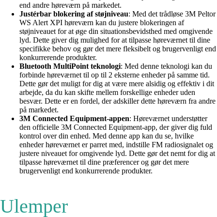
end andre høreværn på markedet.
Justérbar blokering af støjniveau
: Med det trådløse 3M Peltor
WS Alert XPI høreværn kan du justere blokeringen af
støjniveauet for at øge din situationsbevidsthed med omgivende
lyd. Dette giver dig mulighed for at tilpasse høreværnet til dine
specifikke behov og gør det mere fleksibelt og brugervenligt end
konkurrerende produkter.
Bluetooth MultiPoint teknologi
: Med denne teknologi kan du
forbinde høreværnet til op til 2 eksterne enheder på samme tid.
Dette gør det muligt for dig at være mere alsidig og effektiv i dit
arbejde, da du kan skifte mellem forskellige enheder uden
besvær. Dette er en fordel, der adskiller dette høreværn fra andre
på markedet.
3M Connected Equipment-appen
: Høreværnet understøtter
den officielle 3M Connected Equipment-app, der giver dig fuld
kontrol over din enhed. Med denne app kan du se, hvilke
enheder høreværnet er parret med, indstille FM radiosignalet og
justere niveauet for omgivende lyd. Dette gør det nemt for dig at
tilpasse høreværnet til dine præferencer og gør det mere
brugervenligt end konkurrerende produkter.
Ulemper