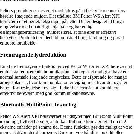
Peltors produkter er designet med fokus på at beskytte menneskers
hørelse i støjende miljøer. Det trådløse 3M Peltor WS Alert XPI
høreværn er et perfekt eksempel på dette. Det er designet til brug i
omgivelser med unaturligt høje lyde og har en høj
dæmpningscertificering, hvilket sikrer, at dine ører er effektivt
beskyttet. Produktet er ideelt til industriel brug, landbrug og privat
entreprenørarbejde.
Fremragende lydreduktion
En af de fremragende funktioner ved Peltor WS Alert XPI høreværnet
er den støjreducerende bommikrofon, som gør det muligt at have en
normal samtale i støjende omgivelser. Dette er afgørende for mange
arbejdspladser, hvor kommunikation er vigtig, men hvor der også er
behov for beskyttelse mod støj. Peltor har formået at kombinere
effektivt høreværn med god kommunikationsevne.
Bluetooth MultiPoint Teknologi
Peltor WS Alert XPI høreværnet er udstyret med Bluetooth MultiPoint
teknologi, hvilket betyder, at du kan forbinde høreværnet til op til 2
eksterne enheder på samme tid. Denne funktion gør det muligt at være
mere alsidig under dit arbejde. Du kan nyde håndfrie opkald eller