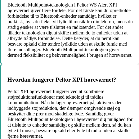
Bluetooth Multipoint-teknologien i Peltor WS Alert XPI
høreværnet giver flere fordele. For det første kan du opretholde
forbindelse til to Bluetooth-enheder samtidigt, hvilket er
praktisk, hvis du f.eks. vil lytte til musik fra din telefon, mens du
stadig ønsker at være tilsluttet en radiosender. For det andet
tillader teknologien dig at skifte mellem de to enheder uden at
afbryde trådløs forbindelse. Dette betyder, at du nemt kan
besvare opkald eller ændre lydkilde uden at skulle fumle med
flere indstillinger. Bluetooth Multipoint-teknologien giver
dermed fleksibilitet og bekvemmelighed i brugen af høreværnet.
Hvordan fungerer Peltor XPI høreværnet?
Peltor XPI høreværnet fungerer ved at kombinere
støjreduktionsfunktioner med teknologi til trådløs
kommunikation. Når du tager høreværnet på, aktiveres den
indbyggede støjreduktion, der dæmper omgivende støj og
beskytter dine ører mod skadelige lyde. Samtidig giver
Bluetooth Multipoint-teknologien i høreværnet dig mulighed for
at tilslutte to enheder samtidigt og skifte mellem dem, så du kan
lytte til musik, besvare opkald eller lytte til radio uden at skulle
fjerne høreværnet.