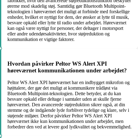
fabrikker, hvor den avancerede støjreduktionsfunktion beskytter
ørerne mod skadelig støj. Samtidig gør Bluetooth Multipoint-
teknologien i høreværnet det muligt at forbinde med forskellige
enheder, hvilket er nyttigt for dem, der ønsker at lytte til musik,
besvare opkald eller lytte til radio under arbejdet. Høreværnet
kan også være nyttigt for personer, der deltager i motorsport
eller andre udendørsaktiviteter, hvor støjreduktion og
kommunikation er vigtige faktorer.
Hvordan påvirker Peltor WS Alert XPI
høreværnet kommunikationen under arbejdet?
Peltor WS Alert XPI høreværnet har en indbygget mikrofon og
højttalere, der gør det muligt at kommunikere trådløst via
Bluetooth Multipoint-teknologien. Dette betyder, at du kan
besvare opkald eller deltage i samtaler uden at skulle fjerne
høreværnet. Den avancerede støjreduktion sikrer også, at din
stemme og de indgående lyde forbliver tydelige og klare, selv i
støjende miljøer. Derfor påvirker Peltor WS Alert XPI
høreværnet ikke kun kommunikationen under arbejdet, men
forbedrer den ved at levere god lydkvalitet og bekvemmelighed.