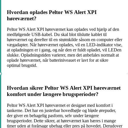
Hvordan oplades Peltor WS Alert XPI
høreværnet?
Peltor WS Alert XPI høreværnet kan oplades ved hjælp af den
medfølgende USB-kabel. Du skal blot tilslutte kablet til
høreværnet og derefter til en strømkilde såsom en computer eller
vægadapter. Når høreværnet oplades, vil en LED-indikator vise,
at opladningen er i gang, og når den er fuldt opladet, vil LEDen
slukke. Opladningstiden varierer, men det anbefales normalt at
oplade høreværnet, når batteriniveauet er lavt for at sikre
optimal brugstid.
Hvordan sikrer Peltor WS Alert XPI høreværnet
komfort under længere brugsperioder?
Peltor WS Alert XPI høreværnet er designet med komfort i
tankerne. Det har en justerbar hovedbøjle og bløde ørepuder,
der giver en behagelig pasform, selv under længere
brugsperioder. Dette sikrer, at høreværnet kan bæres i mange
timer uden at forårsage ubehag eller pres på hovedet. Derudover