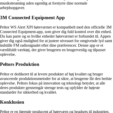
musikstreaming uden egentlig at forstyrre dine normale
arbejdsopgaver.
3M Connected Equipment App
Peltor WS Alert XPI høreværnet er kompatibelt med den officielle 3M
Connected Equipment-app, som giver dig fuld kontrol over din enhed.
Du kan parre og se hvilke enheder høreværnet er forbundet til. Appen
giver dig også mulighed for at justere niveauet for omgivende lyd samt
indstille FM radiosignalet efter dine præferencer. Denne app er et
værdifuldt værktøj, der giver brugeren en brugervenlig og tilpasset
oplevelse.
Peltors Produktion
Peltor er dedikeret til at levere produkter af høj kvalitet og bruger
avancerede produktionsmetoder for at sikre, at brugerne får den bedste
oplevelse. Peltors fokus på innovation og teknologi betyder, at alle
deres produkter gennemgår strenge tests og opfylder de højeste
standarder for sikkerhed og kvalitet.
Konklusion
Peltor er en førende producent af høreværn og headsets til industrien.