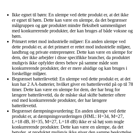
Ikke egnet til børn: En ulempe ved dette produkt er, at det ikke
er egnet til børn. Dette kan være en ulempe, da det begrænser
målgruppen og gør produktet mindre fleksibelt sammenlignet
med konkurrerende produkter, der kan bruges af både voksne og
børn.
Primært rettet mod industrielle miljøer: En anden ulempe ved
dette produkt er, at det primært er rettet mod industrielle miljøer,
landbrug og private entreprenører. Dette kan være en ulempe for
dem, der ikke arbejder i disse specifikke brancher, da produktet
muligvis ikke opfylder deres behov på samme måde som
konkurrerende produkter, der er mere alsidige og kan bruges i
forskellige miljøer.
Begrænset batterilevetid: En ulempe ved dette produkt er, at det
kun har 2 AA-batterier, hvilket giver en batterilevetid på op til 78
timer. Dette kan være en ulempe for dem, der har brug for
længere batterilevetid, da de måske skal skifte batterier oftere
end med konkurrerende produkter, der har længere
batterilevetid.
Begrænset dæmpningsvurdering: En anden ulempe ved dette
produkt er, at dæmpningsvurderingen (HML: H=34, M=27,
L=18 dB, H=35, M=27, L=18 dB) ikke er så høj som nogle
konkurrerende produkter. Dette kan være en ulempe, da det
betyder, at produktet muligvis ikke giver den samme beskyttelse