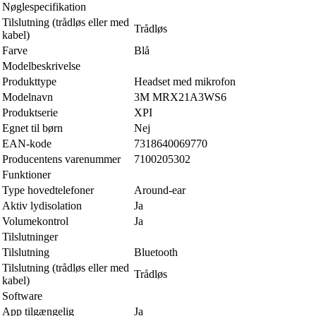
Nøglespecifikation
Tilslutning (trådløs eller med
Trådløs
kabel)
Farve
Blå
Modelbeskrivelse
Produkttype
Headset med mikrofon
Modelnavn
3M MRX21A3WS6
Produktserie
XPI
Egnet til børn
Nej
EAN-kode
7318640069770
Producentens varenummer
7100205302
Funktioner
Type hovedtelefoner
Around-ear
Aktiv lydisolation
Ja
Volumekontrol
Ja
Tilslutninger
Tilslutning
Bluetooth
Tilslutning (trådløs eller med
Trådløs
kabel)
Software
App tilgængelig
Ja