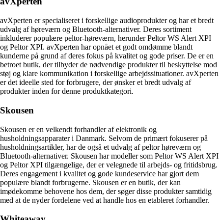
avXperten
avXperten er specialiseret i forskellige audioprodukter og har et bredt
udvalg af høreværn og Bluetooth-alternativer. Deres sortiment
inkluderer populære peltor-høreværn, herunder Peltor WS Alert XPI
og Peltor XPI. avXperten har opnået et godt omdømme blandt
kunderne på grund af deres fokus på kvalitet og gode priser. De er en
betroet butik, der tilbyder de nødvendige produkter til beskyttelse mod
støj og klare kommunikation i forskellige arbejdssituationer. avXperten
er det ideelle sted for forbrugere, der ønsker et bredt udvalg af
produkter inden for denne produktkategori.
Skousen
Skousen er en velkendt forhandler af elektronik og
husholdningsapparater i Danmark. Selvom de primært fokuserer på
husholdningsartikler, har de også et udvalg af peltor høreværn og
Bluetooth-alternativer. Skousen har modeller som Peltor WS Alert XPI
og Peltor XPI tilgængelige, der er velegnede til arbejds- og fritidsbrug.
Deres engagement i kvalitet og gode kundeservice har gjort dem
populære blandt forbrugerne. Skousen er en butik, der kan
imødekomme behovene hos dem, der søger disse produkter samtidig
med at de nyder fordelene ved at handle hos en etableret forhandler.
Whiteaway