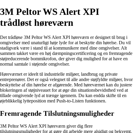
3M Peltor WS Alert XPI
trådløst høreværn
Det trådløse 3M Peltor WS Alert XPI høreværn er designet til brug i
omgivelser med unaturligt høje lyde for at beskytte din hørelse. Du vil
stadigvæk være i stand til at kommunikere med dine omgivelser. Alt
sammen takket være en høj dæmpningscertificering og en fremragende
støjreducerende bommikrofon, der giver dig mulighed for at have en
normal samtale i støjende omgivelser.
Høreværnet er ideelt til industrielle miljøer, landbrug og private
entreprenører. Det er også velegnet til alle andre støjfyldte miljøer, hvor
beskyttelse af din hørelse er afgørende. Med høreværnet kan du justere
blokeringen af støjniveauet for at øge din situationsbevidsthed ved at
tillade omgivende lyd at trænge igennem. Du kan endda skifte til en
øjeblikkelig lytteposition med Push-to-Listen funktionen.
Fremragende Tilslutningsmuligheder
3M Peltor WS Alert XPI høreværn giver dig flere
tilslutningsmuligheder for at gøre dit arbejde mere alsidigt og bekvemt.