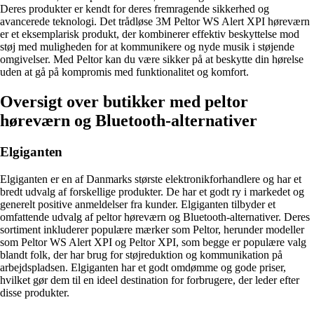
Deres produkter er kendt for deres fremragende sikkerhed og
avancerede teknologi. Det trådløse 3M Peltor WS Alert XPI høreværn
er et eksemplarisk produkt, der kombinerer effektiv beskyttelse mod
støj med muligheden for at kommunikere og nyde musik i støjende
omgivelser. Med Peltor kan du være sikker på at beskytte din hørelse
uden at gå på kompromis med funktionalitet og komfort.
Oversigt over butikker med peltor
høreværn og Bluetooth-alternativer
Elgiganten
Elgiganten er en af Danmarks største elektronikforhandlere og har et
bredt udvalg af forskellige produkter. De har et godt ry i markedet og
generelt positive anmeldelser fra kunder. Elgiganten tilbyder et
omfattende udvalg af peltor høreværn og Bluetooth-alternativer. Deres
sortiment inkluderer populære mærker som Peltor, herunder modeller
som Peltor WS Alert XPI og Peltor XPI, som begge er populære valg
blandt folk, der har brug for støjreduktion og kommunikation på
arbejdspladsen. Elgiganten har et godt omdømme og gode priser,
hvilket gør dem til en ideel destination for forbrugere, der leder efter
disse produkter.