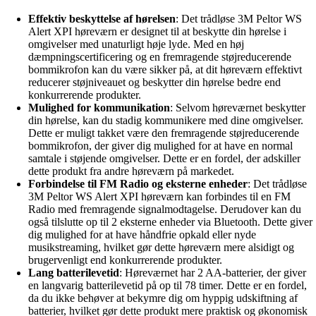
Effektiv beskyttelse af hørelsen
: Det trådløse 3M Peltor WS
Alert XPI høreværn er designet til at beskytte din hørelse i
omgivelser med unaturligt høje lyde. Med en høj
dæmpningscertificering og en fremragende støjreducerende
bommikrofon kan du være sikker på, at dit høreværn effektivt
reducerer støjniveauet og beskytter din hørelse bedre end
konkurrerende produkter.
Mulighed for kommunikation
: Selvom høreværnet beskytter
din hørelse, kan du stadig kommunikere med dine omgivelser.
Dette er muligt takket være den fremragende støjreducerende
bommikrofon, der giver dig mulighed for at have en normal
samtale i støjende omgivelser. Dette er en fordel, der adskiller
dette produkt fra andre høreværn på markedet.
Forbindelse til FM Radio og eksterne enheder
: Det trådløse
3M Peltor WS Alert XPI høreværn kan forbindes til en FM
Radio med fremragende signalmodtagelse. Derudover kan du
også tilslutte op til 2 eksterne enheder via Bluetooth. Dette giver
dig mulighed for at have håndfrie opkald eller nyde
musikstreaming, hvilket gør dette høreværn mere alsidigt og
brugervenligt end konkurrerende produkter.
Lang batterilevetid
: Høreværnet har 2 AA-batterier, der giver
en langvarig batterilevetid på op til 78 timer. Dette er en fordel,
da du ikke behøver at bekymre dig om hyppig udskiftning af
batterier, hvilket gør dette produkt mere praktisk og økonomisk