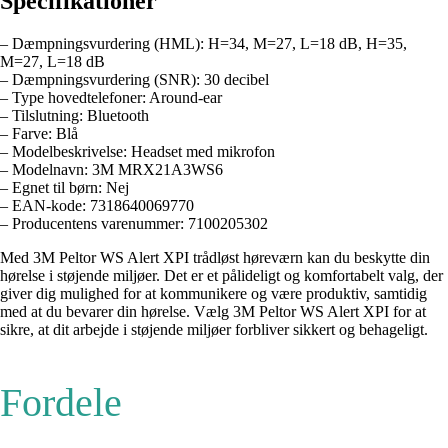
Specifikationer
– Dæmpningsvurdering (HML): H=34, M=27, L=18 dB, H=35,
M=27, L=18 dB
– Dæmpningsvurdering (SNR): 30 decibel
– Type hovedtelefoner: Around-ear
– Tilslutning: Bluetooth
– Farve: Blå
– Modelbeskrivelse: Headset med mikrofon
– Modelnavn: 3M MRX21A3WS6
– Egnet til børn: Nej
– EAN-kode: 7318640069770
– Producentens varenummer: 7100205302
Med 3M Peltor WS Alert XPI trådløst høreværn kan du beskytte din
hørelse i støjende miljøer. Det er et pålideligt og komfortabelt valg, der
giver dig mulighed for at kommunikere og være produktiv, samtidig
med at du bevarer din hørelse. Vælg 3M Peltor WS Alert XPI for at
sikre, at dit arbejde i støjende miljøer forbliver sikkert og behageligt.
Fordele