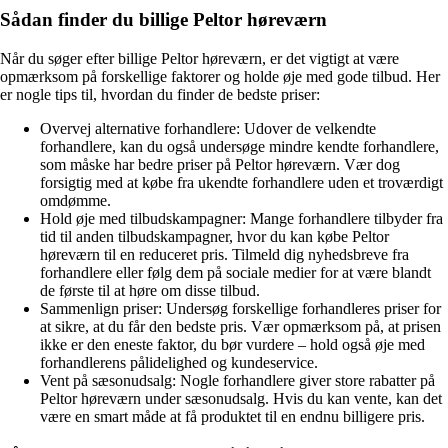
Sådan finder du billige Peltor høreværn
Når du søger efter billige Peltor høreværn, er det vigtigt at være
opmærksom på forskellige faktorer og holde øje med gode tilbud. Her
er nogle tips til, hvordan du finder de bedste priser:
Overvej alternative forhandlere: Udover de velkendte
forhandlere, kan du også undersøge mindre kendte forhandlere,
som måske har bedre priser på Peltor høreværn. Vær dog
forsigtig med at købe fra ukendte forhandlere uden et troværdigt
omdømme.
Hold øje med tilbudskampagner: Mange forhandlere tilbyder fra
tid til anden tilbudskampagner, hvor du kan købe Peltor
høreværn til en reduceret pris. Tilmeld dig nyhedsbreve fra
forhandlere eller følg dem på sociale medier for at være blandt
de første til at høre om disse tilbud.
Sammenlign priser: Undersøg forskellige forhandleres priser for
at sikre, at du får den bedste pris. Vær opmærksom på, at prisen
ikke er den eneste faktor, du bør vurdere – hold også øje med
forhandlerens pålidelighed og kundeservice.
Vent på sæsonudsalg: Nogle forhandlere giver store rabatter på
Peltor høreværn under sæsonudsalg. Hvis du kan vente, kan det
være en smart måde at få produktet til en endnu billigere pris.