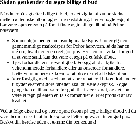
Sådan genkender du ægte billige tilbud
Når du er på jagt efter billige tilbud, er det vigtigt at kunne skelne
mellem autentiske tilbud og ren markedsføring. Her er nogle tegn, du
bør være opmærksom på for at finde ægte billige tilbud på Peltor
høreværn:
Sammenlign med gennemsnitlig markedspris: Undersøg den
gennemsnitlige markedspris for Peltor høreværn, så du har en
idé om, hvad der er en reel god pris. Hvis en pris virker for god
til at være sand, kan det være et tegn på et falsk tilbud.
Tjek forhandlerens troværdighed: Forsøg altid at købe fra
velrenommerede forhandlere eller autoriserede forhandlere.
Dette vil minimere risikoen for at blive narret af falske tilbud.
Vær forsigtig med usædvanligt store rabatter: Hvis en forhandler
tilbyder ekstremt store rabatter, skal du være skeptisk. Nogle
gange kan et tilbud være for godt til at være sandt, og det kan
være et tegn på enten en falsk forhandler eller et produkt af lav
kvalitet.
Ved at følge disse råd og være opmærksom på ægte billige tilbud vil du
være bedre rustet til at finde og købe Peltor høreværn til en god pris.
Beskyt din hørelse uden at tømme din pengepung!