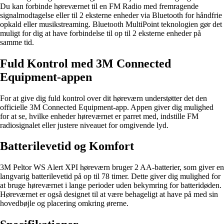
Du kan forbinde høreværnet til en FM Radio med fremragende
signalmodtagelse eller til 2 eksterne enheder via Bluetooth for håndfrie
opkald eller musikstreaming. Bluetooth MultiPoint teknologien gør det
muligt for dig at have forbindelse til op til 2 eksterne enheder på
samme tid.
Fuld Kontrol med 3M Connected
Equipment-appen
For at give dig fuld kontrol over dit høreværn understøtter det den
officielle 3M Connected Equipment-app. Appen giver dig mulighed
for at se, hvilke enheder høreværnet er parret med, indstille FM
radiosignalet eller justere niveauet for omgivende lyd.
Batterilevetid og Komfort
3M Peltor WS Alert XPI høreværn bruger 2 AA-batterier, som giver en
langvarig batterilevetid på op til 78 timer. Dette giver dig mulighed for
at bruge høreværnet i lange perioder uden bekymring for batteridøden.
Høreværnet er også designet til at være behageligt at have på med sin
hovedbøjle og placering omkring ørerne.