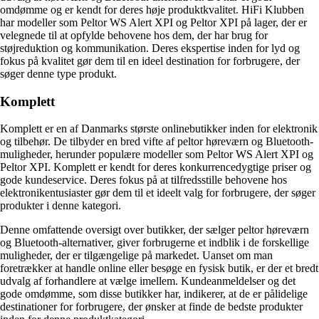
omdømme og er kendt for deres høje produktkvalitet. HiFi Klubben
har modeller som Peltor WS Alert XPI og Peltor XPI på lager, der er
velegnede til at opfylde behovene hos dem, der har brug for
støjreduktion og kommunikation. Deres ekspertise inden for lyd og
fokus på kvalitet gør dem til en ideel destination for forbrugere, der
søger denne type produkt.
Komplett
Komplett er en af Danmarks største onlinebutikker inden for elektronik
og tilbehør. De tilbyder en bred vifte af peltor høreværn og Bluetooth-
muligheder, herunder populære modeller som Peltor WS Alert XPI og
Peltor XPI. Komplett er kendt for deres konkurrencedygtige priser og
gode kundeservice. Deres fokus på at tilfredsstille behovene hos
elektronikentusiaster gør dem til et ideelt valg for forbrugere, der søger
produkter i denne kategori.
Denne omfattende oversigt over butikker, der sælger peltor høreværn
og Bluetooth-alternativer, giver forbrugerne et indblik i de forskellige
muligheder, der er tilgængelige på markedet. Uanset om man
foretrækker at handle online eller besøge en fysisk butik, er der et bredt
udvalg af forhandlere at vælge imellem. Kundeanmeldelser og det
gode omdømme, som disse butikker har, indikerer, at de er pålidelige
destinationer for forbrugere, der ønsker at finde de bedste produkter