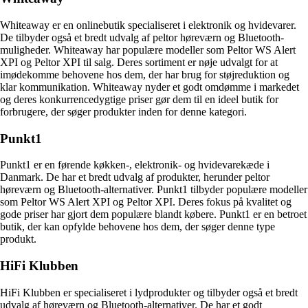
Whiteaway er en onlinebutik specialiseret i elektronik og hvidevarer.
De tilbyder også et bredt udvalg af peltor høreværn og Bluetooth-
muligheder. Whiteaway har populære modeller som Peltor WS Alert
XPI og Peltor XPI til salg. Deres sortiment er nøje udvalgt for at
imødekomme behovene hos dem, der har brug for støjreduktion og
klar kommunikation. Whiteaway nyder et godt omdømme i markedet
og deres konkurrencedygtige priser gør dem til en ideel butik for
forbrugere, der søger produkter inden for denne kategori.
Punkt1
Punkt1 er en førende køkken-, elektronik- og hvidevarekæde i
Danmark. De har et bredt udvalg af produkter, herunder peltor
høreværn og Bluetooth-alternativer. Punkt1 tilbyder populære modeller
som Peltor WS Alert XPI og Peltor XPI. Deres fokus på kvalitet og
gode priser har gjort dem populære blandt købere. Punkt1 er en betroet
butik, der kan opfylde behovene hos dem, der søger denne type
produkt.
HiFi Klubben
HiFi Klubben er specialiseret i lydprodukter og tilbyder også et bredt
udvalg af høreværn og Bluetooth-alternativer. De har et godt