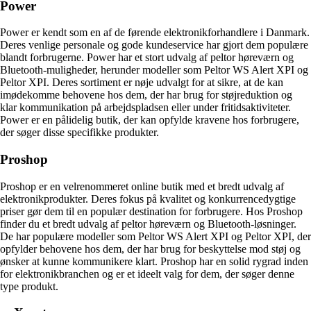
Power
Power er kendt som en af de førende elektronikforhandlere i Danmark.
Deres venlige personale og gode kundeservice har gjort dem populære
blandt forbrugerne. Power har et stort udvalg af peltor høreværn og
Bluetooth-muligheder, herunder modeller som Peltor WS Alert XPI og
Peltor XPI. Deres sortiment er nøje udvalgt for at sikre, at de kan
imødekomme behovene hos dem, der har brug for støjreduktion og
klar kommunikation på arbejdspladsen eller under fritidsaktiviteter.
Power er en pålidelig butik, der kan opfylde kravene hos forbrugere,
der søger disse specifikke produkter.
Proshop
Proshop er en velrenommeret online butik med et bredt udvalg af
elektronikprodukter. Deres fokus på kvalitet og konkurrencedygtige
priser gør dem til en populær destination for forbrugere. Hos Proshop
finder du et bredt udvalg af peltor høreværn og Bluetooth-løsninger.
De har populære modeller som Peltor WS Alert XPI og Peltor XPI, der
opfylder behovene hos dem, der har brug for beskyttelse mod støj og
ønsker at kunne kommunikere klart. Proshop har en solid rygrad inden
for elektronikbranchen og er et ideelt valg for dem, der søger denne
type produkt.