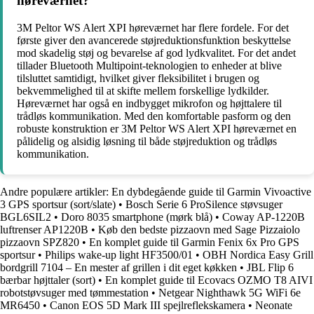
høreværnet?
3M Peltor WS Alert XPI høreværnet har flere fordele. For det
første giver den avancerede støjreduktionsfunktion beskyttelse
mod skadelig støj og bevarelse af god lydkvalitet. For det andet
tillader Bluetooth Multipoint-teknologien to enheder at blive
tilsluttet samtidigt, hvilket giver fleksibilitet i brugen og
bekvemmelighed til at skifte mellem forskellige lydkilder.
Høreværnet har også en indbygget mikrofon og højttalere til
trådløs kommunikation. Med den komfortable pasform og den
robuste konstruktion er 3M Peltor WS Alert XPI høreværnet en
pålidelig og alsidig løsning til både støjreduktion og trådløs
kommunikation.
Andre populære artikler:
En dybdegående guide til Garmin Vivoactive
3 GPS sportsur (sort/slate)
•
Bosch Serie 6 ProSilence støvsuger
BGL6SIL2
•
Doro 8035 smartphone (mørk blå)
•
Coway AP-1220B
luftrenser AP1220B
•
Køb den bedste pizzaovn med Sage Pizzaiolo
pizzaovn SPZ820
•
En komplet guide til Garmin Fenix 6x Pro GPS
sportsur
•
Philips wake-up light HF3500/01
•
OBH Nordica Easy Grill
bordgrill 7104 – En mester af grillen i dit eget køkken
•
JBL Flip 6
bærbar højttaler (sort)
•
En komplet guide til Ecovacs OZMO T8 AIVI
robotstøvsuger med tømmestation
•
Netgear Nighthawk 5G WiFi 6e
MR6450
•
Canon EOS 5D Mark III spejlreflekskamera
•
Neonate