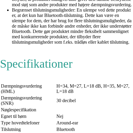
mod støj som andre produkter med højere dæmpningsvurdering.
Begrænset tilslutningsmuligheder: En ulempe ved dette produkt
er, at det kun har Bluetooth-tilslutning. Dette kan være en
ulempe for dem, der har brug for flere tilslutningsmuligheder, da
de måske ikke kan forbinde andre enheder, der ikke understøtter
Bluetooth. Dette gør produktet mindre fleksibelt sammenlignet
med konkurrerende produkter, der tilbyder flere
tilslutningsmuligheder som f.eks. trådløs eller kablet tilslutning.
Specifikationer
Dæmpningsvurdering
H=34, M=27, L=18 dB, H=35, M=27,
(HML)
L=18 dB
Dæmpningsvurdering
30 decibel
(SNR)
Nøglespecifikation
Egnet til børn
Nej
Type hovedtelefoner
Around-ear
Tilslutning
Bluetooth