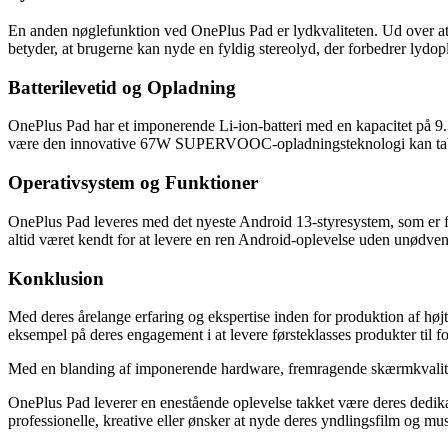
En anden nøglefunktion ved OnePlus Pad er lydkvaliteten. Ud over a
betyder, at brugerne kan nyde en fyldig stereolyd, der forbedrer lydop
Batterilevetid og Opladning
OnePlus Pad har et imponerende Li-ion-batteri med en kapacitet på 9.5
være den innovative 67W SUPERVOOC-opladningsteknologi kan tablett
Operativsystem og Funktioner
OnePlus Pad leveres med det nyeste Android 13-styresystem, som er 
altid været kendt for at levere en ren Android-oplevelse uden unødven
Konklusion
Med deres årelange erfaring og ekspertise inden for produktion af høj
eksempel på deres engagement i at levere førsteklasses produkter til f
Med en blanding af imponerende hardware, fremragende skærmkvalitet, f
OnePlus Pad leverer en enestående oplevelse takket være deres dedika
professionelle, kreative eller ønsker at nyde deres yndlingsfilm og mus