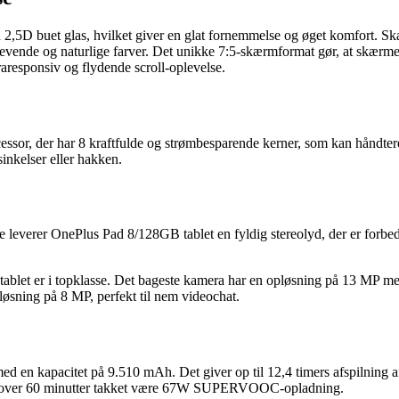
2,5D buet glas, hvilket giver en glat fornemmelse og øget komfort. 
 levende og naturlige farver. Det unikke 7:5-skærmformat gør, at skærm
aresponsiv og flydende scroll-oplevelse.
sor, der har 8 kraftfulde og strømbesparende kerner, som kan håndtere
nkelser eller hakken.
 leverer OnePlus Pad 8/128GB tablet en fyldig stereolyd, der er forb
ablet er i topklasse. Det bageste kamera har en opløsning på 13 MP m
løsning på 8 MP, perfekt til nem videochat.
 med en kapacitet på 9.510 mAh. Det giver op til 12,4 timers afspilning 
 lidt over 60 minutter takket være 67W SUPERVOOC-opladning.