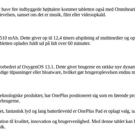
t have fire indbyggede højttalere kommer tabletten også med Omnibear
levelsen, uanset om det er musik, film eller videoopkald.
10 mAh. Dette giver op til 12,4 timers afspilning af multimedier og op
en oplades fuldt ud på lidt over 60 minutter.
forbedret af OxygenOS 13.1. Dette giver brugerne en række nye dynami
dige tilpasninger eller bloatware, hvilket gør brugeroplevelsen endnu m
teknologiske produkter, har OnePlus positioneret sig som en førende pro
orbrugerne.
antastisk lyd og lang batterilevetid er OnePlus Pad et oplagt valg, uans
tion til kvalitet, innovation og brugervenlighed. Med denne tablet kan
ik.