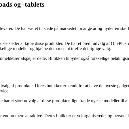
pads og -tablets
evarer. De har været til stede på markedet i mange år og nyder en stær
dste steder at købe disse produkter. De har et bredt udvalg af OnePlus-en
llige modeller og hjælpe dem med at træffe det rigtige valg.
meldelser afspejler dette. Butikken tilbyder også forskellige betaling
dvalg af produkter. Deres butikker er kendt for at have de nyeste gadge
rvice.
 har et stort udvalg af disse produkter, lige fra de nyeste modeller til
 endnu mere attraktive. Deres butikker er velorganiserede, og personalet