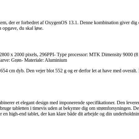
tem, der er forbedret af OxygenOS 13.1. Denne kombination giver dig 
n opgave, du skal løse.
2800 x 2000 pixels, 296PPI- Type processor: MTK Dimensity 9000 (8 
Farve: Grøn- Materiale: Aluminium
54 cm dyb. Den vejer blot 552 g og er derfor let at have med overalt
binerer et elegant design med imponerende specifikationer. Den leverer
du bruge tabletten i timevis uden at bekymre dig om strømforsyningen.
r en high-end tablet, der kan klare både dit arbejde og din underholdn