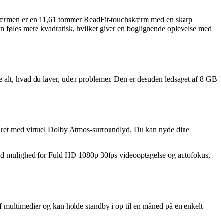
Skærmen er en 11,61 tommer ReadFit-touchskærm med en skarp
en føles mere kvadratisk, hvilket giver en boglignende oplevelse med
 alt, hvad du laver, uden problemer. Den er desuden ledsaget af 8 GB
edret med virtuel Dolby Atmos-surroundlyd. Du kan nyde dine
ed mulighed for Fuld HD 1080p 30fps videooptagelse og autofokus,
af multimedier og kan holde standby i op til en måned på en enkelt