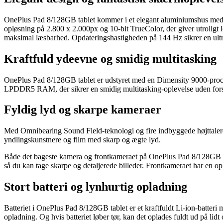
OnePlus Pad 8/128GB tablet kommer i et elegant aluminiumshus med 
opløsning på 2.800 x 2.000px og 10-bit TrueColor, der giver utroligt
maksimal læsbarhed. Opdateringshastigheden på 144 Hz sikrer en ultr
Kraftfuld ydeevne og smidig multitasking
OnePlus Pad 8/128GB tablet er udstyret med en Dimensity 9000-proces
LPDDR5 RAM, der sikrer en smidig multitasking-oplevelse uden forsi
Fyldig lyd og skarpe kameraer
Med Omnibearing Sound Field-teknologi og fire indbyggede højttalere
yndlingskunstnere og film med skarp og ægte lyd.
Både det bageste kamera og frontkameraet på OnePlus Pad 8/128GB t
så du kan tage skarpe og detaljerede billeder. Frontkameraet har en op
Stort batteri og lynhurtig opladning
Batteriet i OnePlus Pad 8/128GB tablet er et kraftfuldt Li-ion-batteri
opladning. Og hvis batteriet løber tør, kan det oplades fuldt ud på