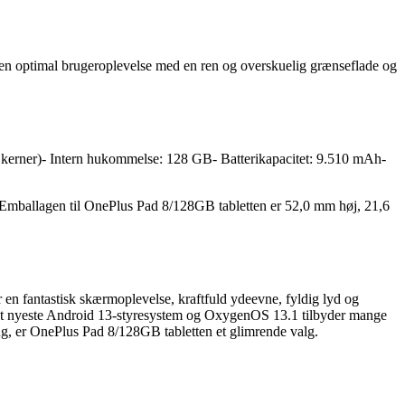
en optimal brugeroplevelse med en ren og overskuelig grænseflade og
kerner)- Intern hukommelse: 128 GB- Batterikapacitet: 9.510 mAh-
. Emballagen til OnePlus Pad 8/128GB tabletten er 52,0 mm høj, 21,6
 en fantastisk skærmoplevelse, kraftfuld ydeevne, fyldig lyd og
 Det nyeste Android 13-styresystem og OxygenOS 13.1 tilbyder mange
ing, er OnePlus Pad 8/128GB tabletten et glimrende valg.