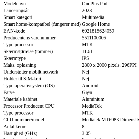
Modelnavn
OnePlus Pad
Lanceringsår
2023
Smart-kategori
Multimedia
Smart home-kompatibel (fungerer med)
Google Home
EAN-kode
6921815624059
Producentens varenummer
5511100005
Type processor
MTK
Skærmstørrelse (tommer)
11.61
Skærmtype
IPS
Maks. opløsning
2800 x 2000 pixels, 296PPI
Understøtter mobilt netværk
Nej
Holder til SIM-kort
Nej
Type operativsystem (OS)
Android
Farve
Grøn
Materiale kabinet
Aluminium
Processor Producent CPU
MediaTek
Type processor
MTK
CPU nummer/model
Mediatek MT6983 Dimensity
Antal kerner
8
Hastighed (GHz)
3.05