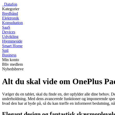
_
Datafon
Kategorier
Bredbånd
Elektronik
Konsultation
SaaS
Devices
Udvikling
Hjemmeside
Smart Home
Spil
Business
Min konto
Bliv medlem
Nyhedsbreve
Alt du skal vide om OnePlus Pa
Vælger du en tablet, skal du finde en, der opfylder alle dine behov. De
underholdning. Med dens avancerede funktioner og imponerende specifik
hvad den har at byde på, så du kan træffe en informeret beslutning, n
Elegant design og fantastisk skærmoplevel