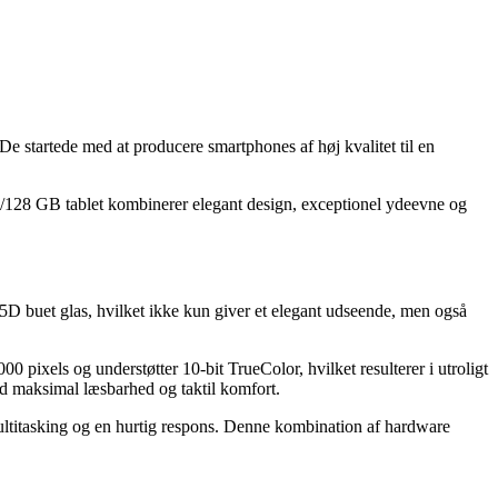
e startede med at producere smartphones af høj kvalitet til en
8/128 GB tablet kombinerer elegant design, exceptionel ydeevne og
,5D buet glas, hvilket ikke kun giver et elegant udseende, men også
xels og understøtter 10-bit TrueColor, hvilket resulterer i utroligt
d maksimal læsbarhed og taktil komfort.
ltitasking og en hurtig respons. Denne kombination af hardware