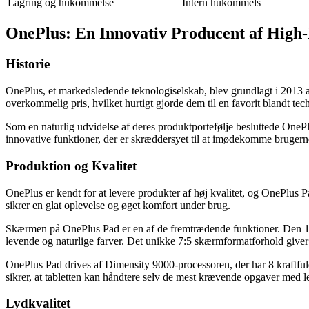
Lagring og hukommelse
Intern hukommels
OnePlus: En Innovativ Producent af High-
Historie
OnePlus, et markedsledende teknologiselskab, blev grundlagt i 2013 a
overkommelig pris, hvilket hurtigt gjorde dem til en favorit blandt tec
Som en naturlig udvidelse af deres produktportefølje besluttede One
innovative funktioner, der er skræddersyet til at imødekomme brugerne
Produktion og Kvalitet
OnePlus er kendt for at levere produkter af høj kvalitet, og OnePlus 
sikrer en glat oplevelse og øget komfort under brug.
Skærmen på OnePlus Pad er en af de fremtrædende funktioner. Den 11,
levende og naturlige farver. Det unikke 7:5 skærmformatforhold give
OnePlus Pad drives af Dimensity 9000-processoren, der har 8 kraftf
sikrer, at tabletten kan håndtere selv de mest krævende opgaver med l
Lydkvalitet