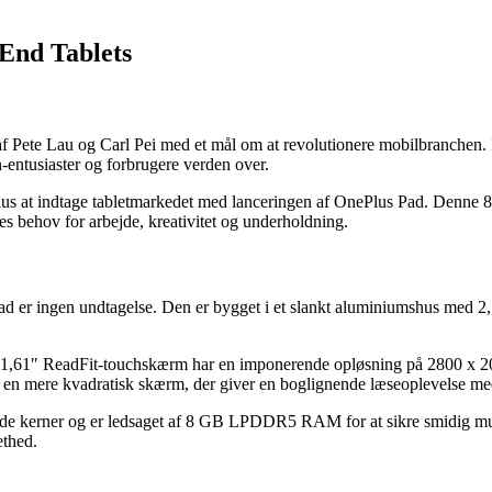
End Tablets
f Pete Lau og Carl Pei med et mål om at revolutionere mobilbranchen. D
h-entusiaster og forbrugere verden over.
Plus at indtage tabletmarkedet med lanceringen af OnePlus Pad. Denne 
s behov for arbejde, kreativitet og underholdning.
Pad er ingen undtagelse. Den er bygget i et slankt aluminiumshus med 2
61″ ReadFit-touchskærm har en imponerende opløsning på 2800 x 2000 pi
r en mere kvadratisk skærm, der giver en boglignende læseoplevelse me
ulde kerner og er ledsaget af 8 GB LPDDR5 RAM for at sikre smidig mu
ethed.