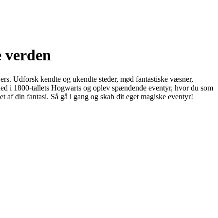
e verden
rs. Udforsk kendte og ukendte steder, mød fantastiske væsner,
yk ned i 1800-tallets Hogwarts og oplev spændende eventyr, hvor du som
f din fantasi. Så gå i gang og skab dit eget magiske eventyr!