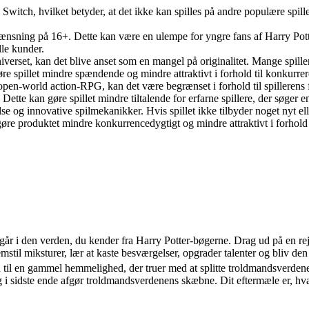
 Switch, hvilket betyder, at det ikke kan spilles på andre populære spil
sning på 16+. Dette kan være en ulempe for yngre fans af Harry Potter-
lle kunder.
iverset, kan det blive anset som en mangel på originalitet. Mange spillere
e spillet mindre spændende og mindre attraktivt i forhold til konkurre
 open-world action-RPG, kan det være begrænset i forhold til spillerens 
ette kan gøre spillet mindre tiltalende for erfarne spillere, der søger e
og innovative spilmekanikker. Hvis spillet ikke tilbyder noget nyt elle
øre produktet mindre konkurrencedygtigt og mindre attraktivt i forhold t
år i den verden, du kender fra Harry Potter-bøgerne. Drag ud på en re
emstil miksturer, lær at kaste besværgelser, opgrader talenter og bliv de
n til en gammel hemmelighed, der truer med at splitte troldmandsverdene
sidste ende afgør troldmandsverdenens skæbne. Dit eftermæle er, hvad 