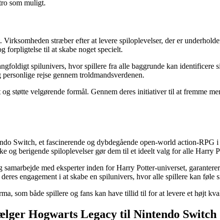
tro som muligt.
 Virksomheden stræber efter at levere spiloplevelser, der er underholde
g forpligtelse til at skabe noget specielt.
foldigt spilunivers, hvor spillere fra alle baggrunde kan identificere s
og personlige rejse gennem troldmandsverdenen.
t og støtte velgørende formål. Gennem deres initiativer til at fremme me
ndo Switch, et fascinerende og dybdegående open-world action-RPG i Ha
e og berigende spiloplevelser gør dem til et ideelt valg for alle Harry P
amarbejde med eksperter inden for Harry Potter-universet, garanterer p
res engagement i at skabe en spilunivers, hvor alle spillere kan føle 
, som både spillere og fans kan have tillid til for at levere et højt kv
sælger Hogwarts Legacy til Nintendo Switch