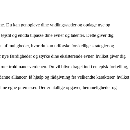
rne. Du kan genopleve dine yndlingssteder og opdage nye og
stil og endda tilpasse dine evner og talenter. Dette giver dig
en af muligheder, hvor du kan udforske forskellige strategier og
 nye færdigheder og styrke dine eksisterende evner, hvilket giver dig
er troldmandsverdenen. Du vil blive draget ind i en episk fortælling,
nne alliancer, få hjælp og rådgivning fra velkendte karakterer, hvilket
å dine egne præmisser. Der er utallige opgaver, hemmeligheder og