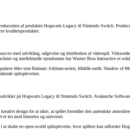
ducenten af produktet Hogwarts Legacy til Nintendo Switch. Producent
re kvalitetsprodukter.
r succes med udvikling, udgivelse og distribution af videospil. Virksom
nchiser og intellektuelle ejendomme har Warner Bros Interactive et solid
 populære titler som Batman: Arkham-serien, Middle-earth: Shadow of Mo
stående spiloplevelser.
vikler på Hogwarts Legacy til Nintendo Switch. Avalanche Software er k
ativt design for at sikre, at spillet formidler den autentiske atmosfæ
et er tro mod historien og universet.
 i at skabe en open-world spiloplevelse, hvor spillere kan udforske Hog