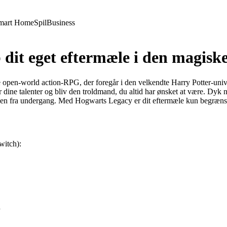
mart Home
Spil
Business
dit eget eftermæle i den magisk
pen-world action-RPG, der foregår i den velkendte Harry Potter-unive
der dine talenter og bliv den troldmand, du altid har ønsket at være. D
 fra undergang. Med Hogwarts Legacy er dit eftermæle kun begrænset a
witch):
d