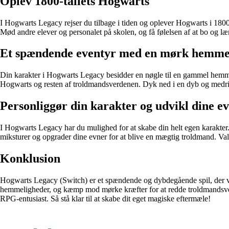
Oplev 1800-tallets Hogwarts
I Hogwarts Legacy rejser du tilbage i tiden og oplever Hogwarts i 1800
Mød andre elever og personalet på skolen, og få følelsen af at bo og l
Et spændende eventyr med en mørk hemme
Din karakter i Hogwarts Legacy besidder en nøgle til en gammel hemmel
Hogwarts og resten af troldmandsverdenen. Dyk ned i en dyb og medrive
Personliggør din karakter og udvikl dine e
I Hogwarts Legacy har du mulighed for at skabe din helt egen karakter. 
miksturer og opgrader dine evner for at blive en mægtig troldmand. Valge
Konklusion
Hogwarts Legacy (Switch) er et spændende og dybdegående spil, der vil 
hemmeligheder, og kæmp mod mørke kræfter for at redde troldmandsverd
RPG-entusiast. Så stå klar til at skabe dit eget magiske eftermæle!