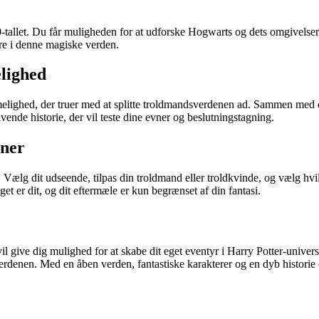
-tallet. Du får muligheden for at udforske Hogwarts og dets omgivelser,
ære i denne magiske verden.
lighed
ighed, der truer med at splitte troldmandsverdenen ad. Sammen med din
nde historie, der vil teste dine evner og beslutningstagning.
vner
Vælg dit udseende, tilpas din troldmand eller troldkvinde, og vælg hvil
t er dit, og dit eftermæle er kun begrænset af din fantasi.
give dig mulighed for at skabe dit eget eventyr i Harry Potter-univers
enen. Med en åben verden, fantastiske karakterer og en dyb historie 