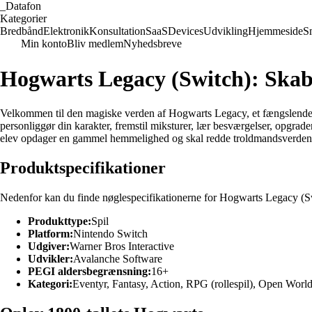
_
Datafon
Kategorier
Bredbånd
Elektronik
Konsultation
SaaS
Devices
Udvikling
Hjemmeside
S
Min konto
Bliv medlem
Nyhedsbreve
Hogwarts Legacy (Switch): Skab 
Velkommen til den magiske verden af Hogwarts Legacy, et fængslende o
personliggør din karakter, fremstil miksturer, lær besværgelser, opgra
elev opdager en gammel hemmelighed og skal redde troldmandsverdenen
Produktspecifikationer
Nedenfor kan du finde nøglespecifikationerne for Hogwarts Legacy (S
Produkttype:
Spil
Platform:
Nintendo Switch
Udgiver:
Warner Bros Interactive
Udvikler:
Avalanche Software
PEGI aldersbegrænsning:
16+
Kategori:
Eventyr, Fantasy, Action, RPG (rollespil), Open Worl