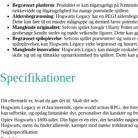
Begrænset platform
: Produktet er kun tilgængeligt på Nintendo
rækkevidde og tilgængelighed for mange potentielle spillere.
Aldersbegrænsning
: Hogwarts Legacy har en PEGI aldersbegræn
Dette kan føre til en mindre målgruppe og dermed færre potentie
Manglende originalitet
: Selvom spillet foregår i Harry Potter-un
genbesøge kendte steder og møde velkendte figurer. Dette kan gør
Begrænset spiloplevelse
: Selvom spillet præsenterer sig som et
spiloplevelser, kan Hogwarts Legacy virke begrænset og lineært. D
Manglende innovation
: Hogwarts Legacy kan mangle nyskabelse 
skille sig ud og tiltrække opmærksomhed fra spillere. Dette kan g
Specifikationer
Dit eftermæle er, hvad du gør det til. Skab det selv.
Hogwarts Legacy er et fascinerende, open-world action-RPG, der foreg
kan udforske, og opdag fantastiske dyr, personaliser din karakter og fr
Oplev Hogwarts i 1800-tallet. Din figur er en elev, der besidder nøgle
Hogwarts, mens du finder allierede, kæmper mod mørke troldmænd og i 
Nøglespecifikation