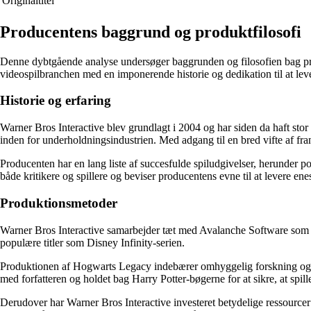
Originaltitel
Producentens baggrund og produktfilosofi
Denne dybtgående analyse undersøger baggrunden og filosofien bag pro
videospilbranchen med en imponerende historie og dedikation til at leve
Historie og erfaring
Warner Bros Interactive blev grundlagt i 2004 og har siden da haft sto
inden for underholdningsindustrien. Med adgang til en bred vifte af fra
Producenten har en lang liste af succesfulde spiludgivelser, herunder
både kritikere og spillere og beviser producentens evne til at levere ene
Produktionsmetoder
Warner Bros Interactive samarbejder tæt med Avalanche Software som ud
populære titler som Disney Infinity-serien.
Produktionen af Hogwarts Legacy indebærer omhyggelig forskning og kre
med forfatteren og holdet bag Harry Potter-bøgerne for at sikre, at spill
Derudover har Warner Bros Interactive investeret betydelige ressourcer