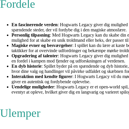
Fordele
En fascinerende verden
: Hogwarts Legacy giver dig mulighed 
spændende steder, der vil fordybe dig i den magiske atmosfære.
Personlig tilpasning
: Med Hogwarts Legacy kan du skabe din egen
mulighed for at skabe en unik troldmand eller heks, der passer til d
Magiske evner og besværgelser
: I spillet kan du lære at kast
taktikker for at overvinde udfordringer og bekæmpe mørke trol
Opgradering af talenter
: Hogwarts Legacy giver dig mulighed fo
en fordel i kampen mod fjender og udforskningen af verdenen.
En dyb historie
: Spillet byder på en spændende og dyb historie
hvor dine valg og handlinger vil påvirke udfaldet og skæbnen f
Interaktion med kendte figurer
: I Hogwarts Legacy vil du møde
giver en autentisk og fordybende oplevelse.
Uendelige muligheder
: Hogwarts Legacy er et open-world spil,
eventyr at opleve, hvilket giver dig en langvarig og varieret spilo
Ulemper