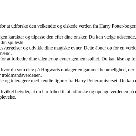
for at udforske den velkendte og elskede verden fra Harry Potter-bøge
 karakter og tilpasse den efter dine ønsker. Du kan vælge udseende, tøj
in spillestil.
e besværgelser og udvikle dine magiske evner. Dette åbner op for en verd
dmænd.
r at forbedre dine talenter og evner gennem spillet. Du kan låse op for
, hvor du som elev på Hogwarts opdager en gammel hemmelighed, der tru
or troldmandsverdenen.
 og interagere med kendte figurer fra Harry Potter-universet. Du kan da
 hvilket betyder, at du har frihed til at udforske og opdage verdenen p
plevelse.