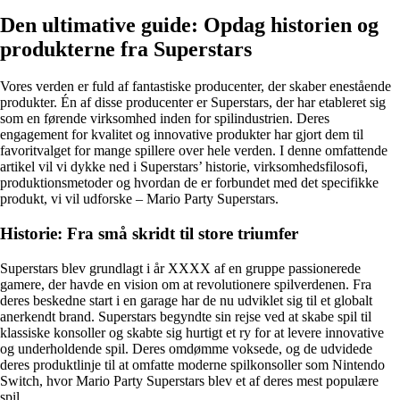
Den ultimative guide: Opdag historien og
produkterne fra Superstars
Vores verden er fuld af fantastiske producenter, der skaber enestående
produkter. Én af disse producenter er Superstars, der har etableret sig
som en førende virksomhed inden for spilindustrien. Deres
engagement for kvalitet og innovative produkter har gjort dem til
favoritvalget for mange spillere over hele verden. I denne omfattende
artikel vil vi dykke ned i Superstars’ historie, virksomhedsfilosofi,
produktionsmetoder og hvordan de er forbundet med det specifikke
produkt, vi vil udforske – Mario Party Superstars.
Historie: Fra små skridt til store triumfer
Superstars blev grundlagt i år XXXX af en gruppe passionerede
gamere, der havde en vision om at revolutionere spilverdenen. Fra
deres beskedne start i en garage har de nu udviklet sig til et globalt
anerkendt brand. Superstars begyndte sin rejse ved at skabe spil til
klassiske konsoller og skabte sig hurtigt et ry for at levere innovative
og underholdende spil. Deres omdømme voksede, og de udvidede
deres produktlinje til at omfatte moderne spilkonsoller som Nintendo
Switch, hvor Mario Party Superstars blev et af deres mest populære
spil.