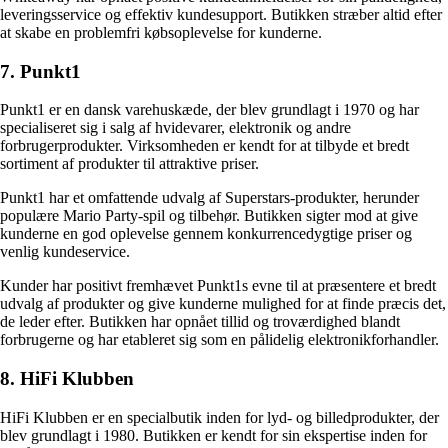
leveringsservice og effektiv kundesupport. Butikken stræber altid efter
at skabe en problemfri købsoplevelse for kunderne.
7. Punkt1
Punkt1 er en dansk varehuskæde, der blev grundlagt i 1970 og har
specialiseret sig i salg af hvidevarer, elektronik og andre
forbrugerprodukter. Virksomheden er kendt for at tilbyde et bredt
sortiment af produkter til attraktive priser.
Punkt1 har et omfattende udvalg af Superstars-produkter, herunder
populære Mario Party-spil og tilbehør. Butikken sigter mod at give
kunderne en god oplevelse gennem konkurrencedygtige priser og
venlig kundeservice.
Kunder har positivt fremhævet Punkt1s evne til at præsentere et bredt
udvalg af produkter og give kunderne mulighed for at finde præcis det,
de leder efter. Butikken har opnået tillid og troværdighed blandt
forbrugerne og har etableret sig som en pålidelig elektronikforhandler.
8. HiFi Klubben
HiFi Klubben er en specialbutik inden for lyd- og billedprodukter, der
blev grundlagt i 1980. Butikken er kendt for sin ekspertise inden for