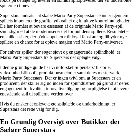
fokus på detaljer og leverer en sømløs spiloplevelse, der vil underholde
spillerne i timevis.
Superstars’ indsats i at skabe Mario Party Superstars skinner igennem
spillets imponerende grafik, lydkvalitet og intuitive kontrolmuligheder.
De har formået at bevare essensen af de originale Mario Party-spil,
samtidig med at de moderniserer det for nutidens spillere. Resultatet er
en spilklassiker, der både appellerer til loyal fanskare og tilbyder nye
spillere en chance for at opleve magien ved Mario Party-universet.
For enhver spiller, der søger sjovt og engagerende spilindhold, er
Mario Party Superstars fra Superstars det oplagte valg.
I denne grundige guide har vi udforsket Superstars’ historie,
virksomhedsfilosofi, produktionsmetoder samt deres mesterværk,
Mario Party Superstars. Der er ingen tvivl om, at Superstars er en
producent, der skiller sig ud inden for spilindustrien på grund af deres
engagement for kvalitet, innovative tilgang og forpligtelse til at levere
enestående spil til spillerne verden over.
Hvis du ønsker at opleve ægte spilglæde og underholdning, er
Superstars det rette valg for dig.
En Grundig Oversigt over Butikker der
Sælger Superstars