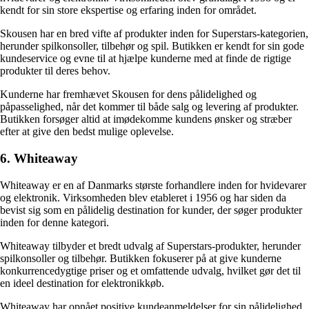
kendt for sin store ekspertise og erfaring inden for området.
Skousen har en bred vifte af produkter inden for Superstars-kategorien,
herunder spilkonsoller, tilbehør og spil. Butikken er kendt for sin gode
kundeservice og evne til at hjælpe kunderne med at finde de rigtige
produkter til deres behov.
Kunderne har fremhævet Skousen for dens pålidelighed og
påpasselighed, når det kommer til både salg og levering af produkter.
Butikken forsøger altid at imødekomme kundens ønsker og stræber
efter at give den bedst mulige oplevelse.
6. Whiteaway
Whiteaway er en af Danmarks største forhandlere inden for hvidevarer
og elektronik. Virksomheden blev etableret i 1956 og har siden da
bevist sig som en pålidelig destination for kunder, der søger produkter
inden for denne kategori.
Whiteaway tilbyder et bredt udvalg af Superstars-produkter, herunder
spilkonsoller og tilbehør. Butikken fokuserer på at give kunderne
konkurrencedygtige priser og et omfattende udvalg, hvilket gør det til
en ideel destination for elektronikkøb.
Whiteaway har opnået positive kundeanmeldelser for sin pålidelighed,