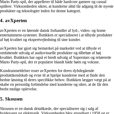
Mario Party-spil, der appellerer til både hardcore gamere og casual
spillere. Virksomheden sikrer, at kunderne altid får adgang til de nyeste
produkter og teknologier inden for denne kategori.
4. avXperten
avXperten er en førende dansk forhandler af lyd-, video- og home
entertainment-systemer. Butikken er specialiseret i at tilbyde produkter
af høj kvalitet og ekspertvejledning til sine kunder.
avXperten har gjort sig bemærket på markedet ved at tilbyde et
omfattende udvalg af audiovisuelle produkter og tilbehør af høj
kvalitet. Butikken har også et bredt udvalg af Superstars og relaterede
Mario Party-spil, der er populære blandt både børn og voksne.
Kundeanmeldelser roser avXperten for deres dybdegående
produktkendskab og evne til at hjælpe kunderne med at finde den
bedste løsning til deres specifikke behov. Butikken lægger vægt på at
skabe en personlig forbindelse med kunderne og sikre, at de får den
bedst mulige oplevelse.
5. Skousen
Skousen er en dansk detailkæde, der specialiserer sig i salg af
hvidevarer og elektronik. Virksomheden blev grundlagt i 1958 og er