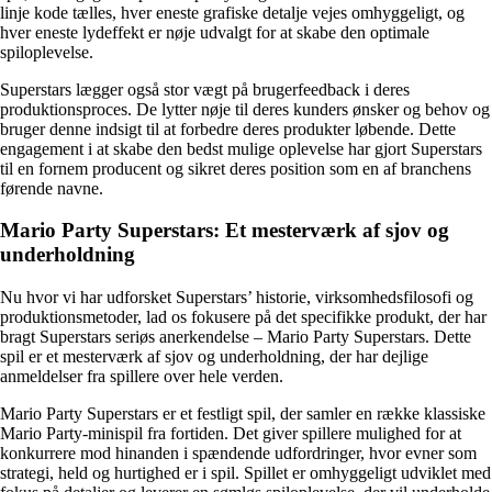
linje kode tælles, hver eneste grafiske detalje vejes omhyggeligt, og
hver eneste lydeffekt er nøje udvalgt for at skabe den optimale
spiloplevelse.
Superstars lægger også stor vægt på brugerfeedback i deres
produktionsproces. De lytter nøje til deres kunders ønsker og behov og
bruger denne indsigt til at forbedre deres produkter løbende. Dette
engagement i at skabe den bedst mulige oplevelse har gjort Superstars
til en fornem producent og sikret deres position som en af branchens
førende navne.
Mario Party Superstars: Et mesterværk af sjov og
underholdning
Nu hvor vi har udforsket Superstars’ historie, virksomhedsfilosofi og
produktionsmetoder, lad os fokusere på det specifikke produkt, der har
bragt Superstars seriøs anerkendelse – Mario Party Superstars. Dette
spil er et mesterværk af sjov og underholdning, der har dejlige
anmeldelser fra spillere over hele verden.
Mario Party Superstars er et festligt spil, der samler en række klassiske
Mario Party-minispil fra fortiden. Det giver spillere mulighed for at
konkurrere mod hinanden i spændende udfordringer, hvor evner som
strategi, held og hurtighed er i spil. Spillet er omhyggeligt udviklet med