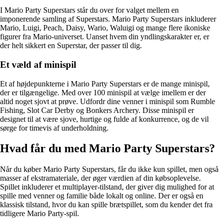
I Mario Party Superstars står du over for valget mellem en
imponerende samling af Superstars. Mario Party Superstars inkluderer
Mario, Luigi, Peach, Daisy, Wario, Waluigi og mange flere ikoniske
figurer fra Mario-universet. Uanset hvem din yndlingskarakter er, er
der helt sikkert en Superstar, der passer til dig.
Et væld af minispil
Et af højdepunkterne i Mario Party Superstars er de mange minispil,
der er tilgængelige. Med over 100 minispil at vælge imellem er der
altid noget sjovt at prøve. Udfordr dine venner i minispil som Rumble
Fishing, Slot Car Derby og Bonkers Archery. Disse minispil er
designet til at være sjove, hurtige og fulde af konkurrence, og de vil
sørge for timevis af underholdning.
Hvad får du med Mario Party Superstars?
Når du køber Mario Party Superstars, får du ikke kun spillet, men også
masser af ekstramateriale, der øger værdien af din købsoplevelse.
Spillet inkluderer et multiplayer-tilstand, der giver dig mulighed for at
spille med venner og familie både lokalt og online. Der er også en
klassisk tilstand, hvor du kan spille brætspillet, som du kender det fra
tidligere Mario Party-spil.