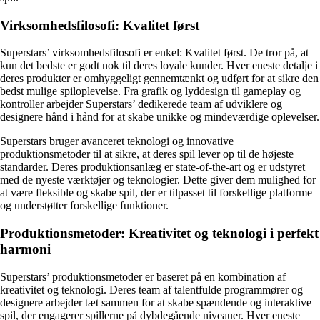
Virksomhedsfilosofi: Kvalitet først
Superstars’ virksomhedsfilosofi er enkel: Kvalitet først. De tror på, at
kun det bedste er godt nok til deres loyale kunder. Hver eneste detalje i
deres produkter er omhyggeligt gennemtænkt og udført for at sikre den
bedst mulige spiloplevelse. Fra grafik og lyddesign til gameplay og
kontroller arbejder Superstars’ dedikerede team af udviklere og
designere hånd i hånd for at skabe unikke og mindeværdige oplevelser.
Superstars bruger avanceret teknologi og innovative
produktionsmetoder til at sikre, at deres spil lever op til de højeste
standarder. Deres produktionsanlæg er state-of-the-art og er udstyret
med de nyeste værktøjer og teknologier. Dette giver dem mulighed for
at være fleksible og skabe spil, der er tilpasset til forskellige platforme
og understøtter forskellige funktioner.
Produktionsmetoder: Kreativitet og teknologi i perfekt
harmoni
Superstars’ produktionsmetoder er baseret på en kombination af
kreativitet og teknologi. Deres team af talentfulde programmører og
designere arbejder tæt sammen for at skabe spændende og interaktive
spil, der engagerer spillerne på dybdegående niveauer. Hver eneste