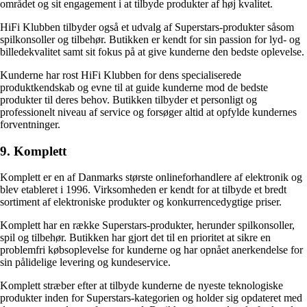
området og sit engagement i at tilbyde produkter af høj kvalitet.
HiFi Klubben tilbyder også et udvalg af Superstars-produkter såsom
spilkonsoller og tilbehør. Butikken er kendt for sin passion for lyd- og
billedekvalitet samt sit fokus på at give kunderne den bedste oplevelse.
Kunderne har rost HiFi Klubben for dens specialiserede
produktkendskab og evne til at guide kunderne mod de bedste
produkter til deres behov. Butikken tilbyder et personligt og
professionelt niveau af service og forsøger altid at opfylde kundernes
forventninger.
9. Komplett
Komplett er en af Danmarks største onlineforhandlere af elektronik og
blev etableret i 1996. Virksomheden er kendt for at tilbyde et bredt
sortiment af elektroniske produkter og konkurrencedygtige priser.
Komplett har en række Superstars-produkter, herunder spilkonsoller,
spil og tilbehør. Butikken har gjort det til en prioritet at sikre en
problemfri købsoplevelse for kunderne og har opnået anerkendelse for
sin pålidelige levering og kundeservice.
Komplett stræber efter at tilbyde kunderne de nyeste teknologiske
produkter inden for Superstars-kategorien og holder sig opdateret med