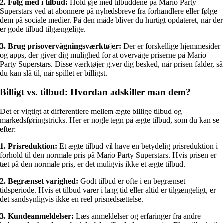
2. Følg med i tilbud:
Hold øje med tilbuddene på Mario Party
Superstars ved at abonnere på nyhedsbreve fra forhandlere eller følge
dem på sociale medier. På den måde bliver du hurtigt opdateret, når der
er gode tilbud tilgængelige.
3. Brug prisovervågningsværktøjer:
Der er forskellige hjemmesider
og apps, der giver dig mulighed for at overvåge priserne på Mario
Party Superstars. Disse værktøjer giver dig besked, når prisen falder, så
du kan slå til, når spillet er billigst.
Billigt vs. tilbud: Hvordan adskiller man dem?
Det er vigtigt at differentiere mellem ægte billige tilbud og
markedsføringstricks. Her er nogle tegn på ægte tilbud, som du kan se
efter:
1. Prisreduktion:
Et ægte tilbud vil have en betydelig prisreduktion i
forhold til den normale pris på Mario Party Superstars. Hvis prisen er
tæt på den normale pris, er det muligvis ikke et ægte tilbud.
2. Begrænset varighed:
Godt tilbud er ofte i en begrænset
tidsperiode. Hvis et tilbud varer i lang tid eller altid er tilgængeligt, er
det sandsynligvis ikke en reel prisnedsættelse.
3. Kundeanmeldelser:
Læs anmeldelser og erfaringer fra andre