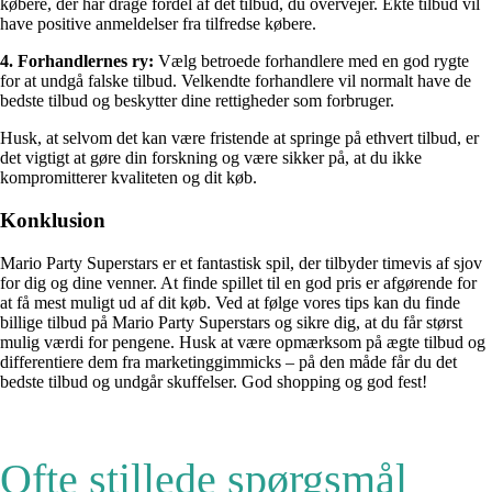
købere, der har drage fordel af det tilbud, du overvejer. Ekte tilbud vil
have positive anmeldelser fra tilfredse købere.
4. Forhandlernes ry:
Vælg betroede forhandlere med en god rygte
for at undgå falske tilbud. Velkendte forhandlere vil normalt have de
bedste tilbud og beskytter dine rettigheder som forbruger.
Husk, at selvom det kan være fristende at springe på ethvert tilbud, er
det vigtigt at gøre din forskning og være sikker på, at du ikke
kompromitterer kvaliteten og dit køb.
Konklusion
Mario Party Superstars er et fantastisk spil, der tilbyder timevis af sjov
for dig og dine venner. At finde spillet til en god pris er afgørende for
at få mest muligt ud af dit køb. Ved at følge vores tips kan du finde
billige tilbud på Mario Party Superstars og sikre dig, at du får størst
mulig værdi for pengene. Husk at være opmærksom på ægte tilbud og
differentiere dem fra marketinggimmicks – på den måde får du det
bedste tilbud og undgår skuffelser. God shopping og god fest!
Ofte stillede spørgsmål