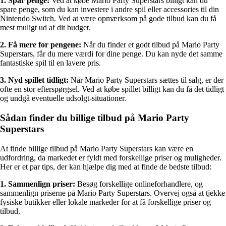
1. Spar penge:
Ved at købe Mario Party Superstars billigt kan du
spare penge, som du kan investere i andre spil eller accessories til din
Nintendo Switch. Ved at være opmærksom på gode tilbud kan du få
mest muligt ud af dit budget.
2. Få mere for pengene:
Når du finder et godt tilbud på Mario Party
Superstars, får du mere værdi for dine penge. Du kan nyde det samme
fantastiske spil til en lavere pris.
3. Nyd spillet tidligt:
Når Mario Party Superstars sættes til salg, er der
ofte en stor efterspørgsel. Ved at købe spillet billigt kan du få det tidligt
og undgå eventuelle udsolgt-situationer.
Sådan finder du billige tilbud på Mario Party
Superstars
At finde billige tilbud på Mario Party Superstars kan være en
udfordring, da markedet er fyldt med forskellige priser og muligheder.
Her er et par tips, der kan hjælpe dig med at finde de bedste tilbud:
1. Sammenlign priser:
Besøg forskellige onlineforhandlere, og
sammenlign priserne på Mario Party Superstars. Overvej også at tjekke
fysiske butikker eller lokale markeder for at få forskellige priser og
tilbud.