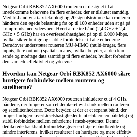
Netgear Orbi RBK852 AX6000 routeren er designet til at
imødekomme behovene fra flere enheder, der er tilsluttet samtidig.
Med tri-band wi-fi-ax teknologi og 20 signalstrømme kan routeren
håndtere den øgede belastning fra op til 100 enheder uden at gå på
kompromis med ydeevnen. Hvert af de tre bånd (2,4 GHz + 2,4
GHz + 5 GHz) har en overførselshastighed på op til 6.000 Mbps,
hvilket sikrer hurtige og stabile forbindelser til alle enhederne.
Derudover understøtter routeren MU-MIMO (multi-bruger, flere
inputs, flere outputs) spatial streams, hvilket betyder, at den kan
sende og modtage data samtidigt til flere enheder, hvilket forbedrer
den samlede effektivitet og ydeevne.
Hvordan kan Netgear Orbi RBK852 AX6000 sikre
hurtigere forbindelse mellem routeren og
satelliterne?
Netgear Orbi RBK852 AX6000 routeren inkluderer et af 4 GHz
båndene, der fungerer som et dedikeret wi-fi-link mellem routeren
og satellittenhederne. Dette betyder, at der er et separat bånd, der
bruger hurtigere overførselshastigheder til at etablere en pålidelig og
stabil forbindelse mellem enhederne i mesh-systemet. Denne
dedikerede backhaul-forbindelse giver en højere båndbredde og
mindre interferens, hvilket resulterer i en hurtigere og mere effektiv