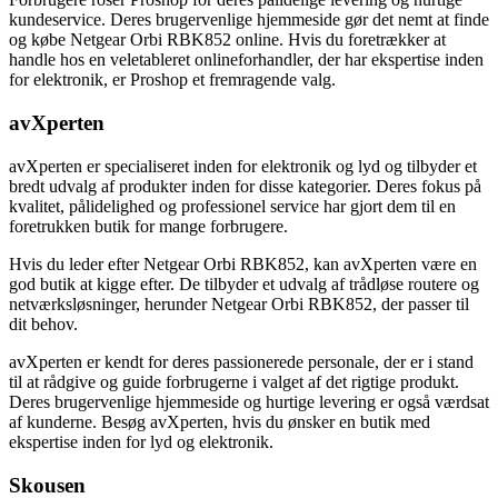
kundeservice. Deres brugervenlige hjemmeside gør det nemt at finde
og købe Netgear Orbi RBK852 online. Hvis du foretrækker at
handle hos en veletableret onlineforhandler, der har ekspertise inden
for elektronik, er Proshop et fremragende valg.
avXperten
avXperten er specialiseret inden for elektronik og lyd og tilbyder et
bredt udvalg af produkter inden for disse kategorier. Deres fokus på
kvalitet, pålidelighed og professionel service har gjort dem til en
foretrukken butik for mange forbrugere.
Hvis du leder efter Netgear Orbi RBK852, kan avXperten være en
god butik at kigge efter. De tilbyder et udvalg af trådløse routere og
netværksløsninger, herunder Netgear Orbi RBK852, der passer til
dit behov.
avXperten er kendt for deres passionerede personale, der er i stand
til at rådgive og guide forbrugerne i valget af det rigtige produkt.
Deres brugervenlige hjemmeside og hurtige levering er også værdsat
af kunderne. Besøg avXperten, hvis du ønsker en butik med
ekspertise inden for lyd og elektronik.
Skousen