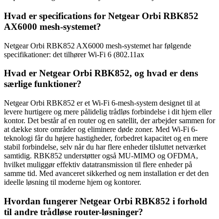
Hvad er specifications for Netgear Orbi RBK852
AX6000 mesh-systemet?
Netgear Orbi RBK852 AX6000 mesh-systemet har følgende
specifikationer: det tilhører Wi-Fi 6 (802.11ax
Hvad er Netgear Orbi RBK852, og hvad er dens
særlige funktioner?
Netgear Orbi RBK852 er et Wi-Fi 6-mesh-system designet til at
levere hurtigere og mere pålidelig trådløs forbindelse i dit hjem eller
kontor. Det består af en router og en satellit, der arbejder sammen for
at dække store områder og eliminere døde zoner. Med Wi-Fi 6-
teknologi får du højere hastigheder, forbedret kapacitet og en mere
stabil forbindelse, selv når du har flere enheder tilsluttet netværket
samtidig. RBK852 understøtter også MU-MIMO og OFDMA,
hvilket muliggør effektiv datatransmission til flere enheder på
samme tid. Med avanceret sikkerhed og nem installation er det den
ideelle løsning til moderne hjem og kontorer.
Hvordan fungerer Netgear Orbi RBK852 i forhold
til andre trådløse router-løsninger?