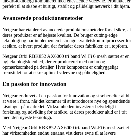
the-art-teknologi kombineret med enestående ydeevne. Produktet er
perfekt til at skabe et hurtigt, stabilt og pålideligt netværk i dit hjem.
Avancerede produktionsmetoder
Netgear har etableret avancerede produktionsmetoder for at sikre, at
deres produkter er af højeste kvalitet. De bruger cutting-edge
teknologi og har implementeret strenge kvalitetskontrolprocesser for
at sikre, at hvert produkt, der forlader deres fabrikker, er i topform.
Netgear Orbi RBK852 AX6000 tri-band Wi-Fi 6 mesh-sættet er en
højteknologisk enhed, der er produceret med omhu og
opmærksomhed på detaljer. Hver komponent er omhyggeligt
fremstillet for at sikre optimal ydeevne og pålidelighed.
En passion for innovation
Netgear er drevet af en passion for innovation og stræber efter altid
at være i front, når det kommer til at introducere nye og spændende
løsninger på markedet. Virksomheden investerer betydeligt i
forskning og udvikling for at sikre, at deres produkter altid er i trit
med den nyeste teknologi.
Med Netgear Orbi RBK852 AX6000 tri-band Wi-Fi 6 mesh-sættet
har virksomheden endnu engang vist deres evne til at levere