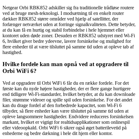
Netgear Orbi RBK852 adskiller sig fra traditionelle trådløse routere
ved at bruge mesh-teknologi. I modsætning til en enkelt router
dækker RBK852 større områder ved hjælp af satellitter, der
forlænger netværket uden at forringe signalkvaliteten. Dette betyder,
at du kan få en hurtig og stabil forbindelse i hele hjemmet eller
kontoret uden døde zoner. Desuden er RBK852 udstyret med Wi-Fi
6, hvilket giver bedre ydeevne, lavere forsinkelse og mulighed for
flere enheder til at være tilsluttet på samme tid uden at opleve tab af
hastighed.
Hvilke fordele kan man opnå ved at opgradere til
Orbi WiFi 6?
Ved at opgradere til Orbi WiFi 6 får du en række fordele. For det
første kan du nyde højere hastigheder, der er flere gange hurtigere
end tidligere Wi-Fi-standarder, hvilket betyder, at du kan downloade
filer, strømme videoer og spille spil uden forsinkelse. For det andet
kan du drage fordel af den forbedrede kapacitet, som Wi-Fi 6
tilbyder, så flere enheder kan være tilsluttet på samme tid uden at
opleve langsommere hastigheder. Endvidere reduceres forsinkelsen
markant, hvilket er vigtigt for realtidsapplikationer som onlinespil
eller videoopkald. Orbi WiFi 6 sikrer også øget batterilevetid på
enhederne og bedre dækning i hele dit hjem eller kontor.