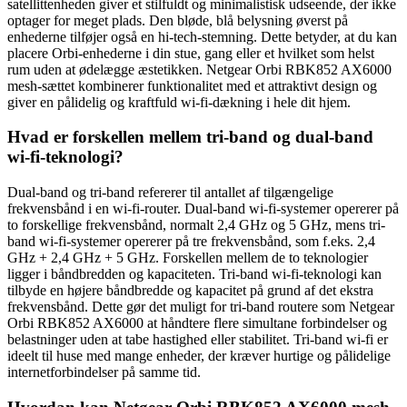
satellittenheden giver et stilfuldt og minimalistisk udseende, der ikke
optager for meget plads. Den bløde, blå belysning øverst på
enhederne tilføjer også en hi-tech-stemning. Dette betyder, at du kan
placere Orbi-enhederne i din stue, gang eller et hvilket som helst
rum uden at ødelægge æstetikken. Netgear Orbi RBK852 AX6000
mesh-sættet kombinerer funktionalitet med et attraktivt design og
giver en pålidelig og kraftfuld wi-fi-dækning i hele dit hjem.
Hvad er forskellen mellem tri-band og dual-band
wi-fi-teknologi?
Dual-band og tri-band refererer til antallet af tilgængelige
frekvensbånd i en wi-fi-router. Dual-band wi-fi-systemer opererer på
to forskellige frekvensbånd, normalt 2,4 GHz og 5 GHz, mens tri-
band wi-fi-systemer opererer på tre frekvensbånd, som f.eks. 2,4
GHz + 2,4 GHz + 5 GHz. Forskellen mellem de to teknologier
ligger i båndbredden og kapaciteten. Tri-band wi-fi-teknologi kan
tilbyde en højere båndbredde og kapacitet på grund af det ekstra
frekvensbånd. Dette gør det muligt for tri-band routere som Netgear
Orbi RBK852 AX6000 at håndtere flere simultane forbindelser og
belastninger uden at tabe hastighed eller stabilitet. Tri-band wi-fi er
ideelt til huse med mange enheder, der kræver hurtige og pålidelige
internetforbindelser på samme tid.