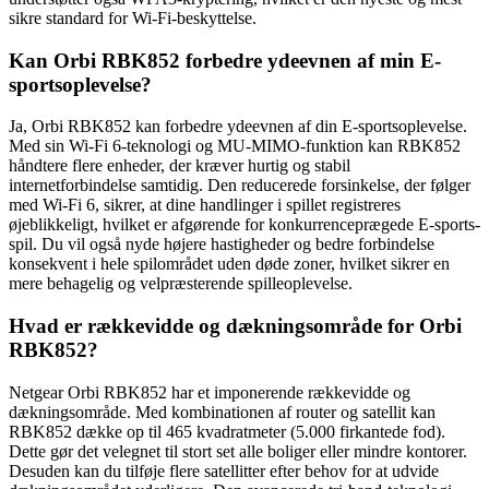
sikre standard for Wi-Fi-beskyttelse.
Kan Orbi RBK852 forbedre ydeevnen af min E-
sportsoplevelse?
Ja, Orbi RBK852 kan forbedre ydeevnen af din E-sportsoplevelse.
Med sin Wi-Fi 6-teknologi og MU-MIMO-funktion kan RBK852
håndtere flere enheder, der kræver hurtig og stabil
internetforbindelse samtidig. Den reducerede forsinkelse, der følger
med Wi-Fi 6, sikrer, at dine handlinger i spillet registreres
øjeblikkeligt, hvilket er afgørende for konkurrenceprægede E-sports-
spil. Du vil også nyde højere hastigheder og bedre forbindelse
konsekvent i hele spilområdet uden døde zoner, hvilket sikrer en
mere behagelig og velpræsterende spilleoplevelse.
Hvad er rækkevidde og dækningsområde for Orbi
RBK852?
Netgear Orbi RBK852 har et imponerende rækkevidde og
dækningsområde. Med kombinationen af router og satellit kan
RBK852 dække op til 465 kvadratmeter (5.000 firkantede fod).
Dette gør det velegnet til stort set alle boliger eller mindre kontorer.
Desuden kan du tilføje flere satellitter efter behov for at udvide