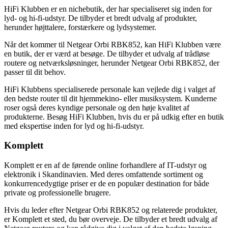
HiFi Klubben er en nichebutik, der har specialiseret sig inden for
lyd- og hi-fi-udstyr. De tilbyder et bredt udvalg af produkter,
herunder højttalere, forstærkere og lydsystemer.
Når det kommer til Netgear Orbi RBK852, kan HiFi Klubben være
en butik, der er værd at besøge. De tilbyder et udvalg af trådløse
routere og netværksløsninger, herunder Netgear Orbi RBK852, der
passer til dit behov.
HiFi Klubbens specialiserede personale kan vejlede dig i valget af
den bedste router til dit hjemmekino- eller musiksystem. Kunderne
roser også deres kyndige personale og den høje kvalitet af
produkterne. Besøg HiFi Klubben, hvis du er på udkig efter en butik
med ekspertise inden for lyd og hi-fi-udstyr.
Komplett
Komplett er en af de førende online forhandlere af IT-udstyr og
elektronik i Skandinavien. Med deres omfattende sortiment og
konkurrencedygtige priser er de en populær destination for både
private og professionelle brugere.
Hvis du leder efter Netgear Orbi RBK852 og relaterede produkter,
er Komplett et sted, du bør overveje. De tilbyder et bredt udvalg af