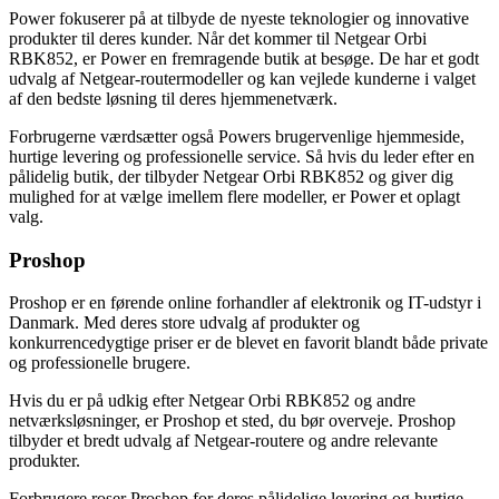
Power fokuserer på at tilbyde de nyeste teknologier og innovative
produkter til deres kunder. Når det kommer til Netgear Orbi
RBK852, er Power en fremragende butik at besøge. De har et godt
udvalg af Netgear-routermodeller og kan vejlede kunderne i valget
af den bedste løsning til deres hjemmenetværk.
Forbrugerne værdsætter også Powers brugervenlige hjemmeside,
hurtige levering og professionelle service. Så hvis du leder efter en
pålidelig butik, der tilbyder Netgear Orbi RBK852 og giver dig
mulighed for at vælge imellem flere modeller, er Power et oplagt
valg.
Proshop
Proshop er en førende online forhandler af elektronik og IT-udstyr i
Danmark. Med deres store udvalg af produkter og
konkurrencedygtige priser er de blevet en favorit blandt både private
og professionelle brugere.
Hvis du er på udkig efter Netgear Orbi RBK852 og andre
netværksløsninger, er Proshop et sted, du bør overveje. Proshop
tilbyder et bredt udvalg af Netgear-routere og andre relevante
produkter.
Forbrugere roser Proshop for deres pålidelige levering og hurtige