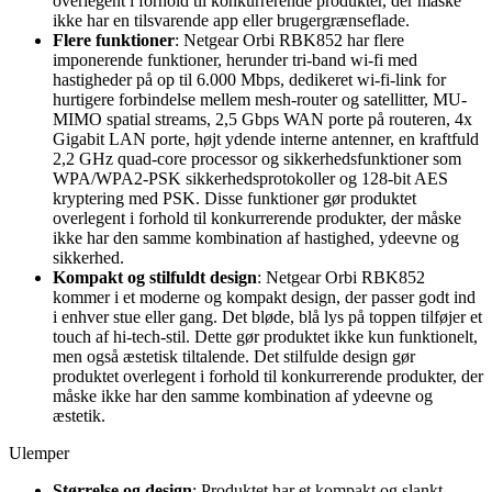
overlegent i forhold til konkurrerende produkter, der måske
ikke har en tilsvarende app eller brugergrænseflade.
Flere funktioner
: Netgear Orbi RBK852 har flere
imponerende funktioner, herunder tri-band wi-fi med
hastigheder på op til 6.000 Mbps, dedikeret wi-fi-link for
hurtigere forbindelse mellem mesh-router og satellitter, MU-
MIMO spatial streams, 2,5 Gbps WAN porte på routeren, 4x
Gigabit LAN porte, højt ydende interne antenner, en kraftfuld
2,2 GHz quad-core processor og sikkerhedsfunktioner som
WPA/WPA2-PSK sikkerhedsprotokoller og 128-bit AES
kryptering med PSK. Disse funktioner gør produktet
overlegent i forhold til konkurrerende produkter, der måske
ikke har den samme kombination af hastighed, ydeevne og
sikkerhed.
Kompakt og stilfuldt design
: Netgear Orbi RBK852
kommer i et moderne og kompakt design, der passer godt ind
i enhver stue eller gang. Det bløde, blå lys på toppen tilføjer et
touch af hi-tech-stil. Dette gør produktet ikke kun funktionelt,
men også æstetisk tiltalende. Det stilfulde design gør
produktet overlegent i forhold til konkurrerende produkter, der
måske ikke har den samme kombination af ydeevne og
æstetik.
Ulemper
Størrelse og design
: Produktet har et kompakt og slankt