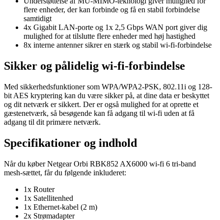
Understøttelse af MU-MIMO-teknologi giver mulighed for
flere enheder, der kan forbinde og få en stabil forbindelse
samtidigt
4x Gigabit LAN-porte og 1x 2,5 Gbps WAN port giver dig
mulighed for at tilslutte flere enheder med høj hastighed
8x interne antenner sikrer en stærk og stabil wi-fi-forbindelse
Sikker og pålidelig wi-fi-forbindelse
Med sikkerhedsfunktioner som WPA/WPA2-PSK, 802.11i og 128-
bit AES kryptering kan du være sikker på, at dine data er beskyttet
og dit netværk er sikkert. Der er også mulighed for at oprette et
gæstenetværk, så besøgende kan få adgang til wi-fi uden at få
adgang til dit primære netværk.
Specifikationer og indhold
Når du køber Netgear Orbi RBK852 AX6000 wi-fi 6 tri-band
mesh-sættet, får du følgende inkluderet:
1x Router
1x Satellitenhed
1x Ethernet-kabel (2 m)
2x Strømadapter