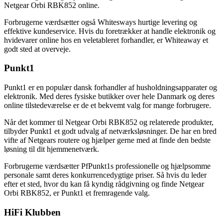
Netgear Orbi RBK852 online.
Forbrugerne værdsætter også Whitesways hurtige levering og
effektive kundeservice. Hvis du foretrækker at handle elektronik og
hvidevarer online hos en veletableret forhandler, er Whiteaway et
godt sted at overveje.
Punkt1
Punkt1 er en populær dansk forhandler af husholdningsapparater og
elektronik. Med deres fysiske butikker over hele Danmark og deres
online tilstedeværelse er de et bekvemt valg for mange forbrugere.
Når det kommer til Netgear Orbi RBK852 og relaterede produkter,
tilbyder Punkt1 et godt udvalg af netværksløsninger. De har en bred
vifte af Netgears routere og hjælper gerne med at finde den bedste
løsning til dit hjemmenetværk.
Forbrugerne værdsætter PfPunkt1s professionelle og hjælpsomme
personale samt deres konkurrencedygtige priser. Så hvis du leder
efter et sted, hvor du kan få kyndig rådgivning og finde Netgear
Orbi RBK852, er Punkt1 et fremragende valg.
HiFi Klubben