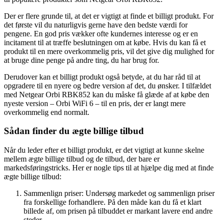
Der er flere grunde til, at det er vigtigt at finde et billigt produkt. For
det første vil du naturligvis gerne have den bedste værdi for
pengene. En god pris vækker ofte kundernes interesse og er en
incitament til at træffe beslutningen om at købe. Hvis du kan få et
produkt til en mere overkommelig pris, vil det give dig mulighed for
at bruge dine penge på andre ting, du har brug for.
Derudover kan et billigt produkt også betyde, at du har råd til at
opgradere til en nyere og bedre version af det, du ønsker. I tilfældet
med Netgear Orbi RBK852 kan du måske få glæde af at købe den
nyeste version – Orbi WiFi 6 – til en pris, der er langt mere
overkommelig end normalt.
Sådan finder du ægte billige tilbud
Når du leder efter et billigt produkt, er det vigtigt at kunne skelne
mellem ægte billige tilbud og de tilbud, der bare er
markedsføringstricks. Her er nogle tips til at hjælpe dig med at finde
ægte billige tilbud:
Sammenlign priser: Undersøg markedet og sammenlign priser
fra forskellige forhandlere. På den måde kan du få et klart
billede af, om prisen på tilbuddet er markant lavere end andre
steder.