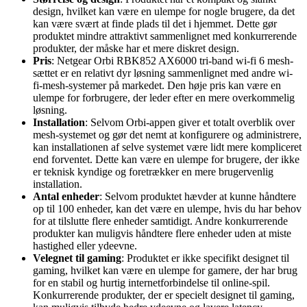
design, hvilket kan være en ulempe for nogle brugere, da det
kan være svært at finde plads til det i hjemmet. Dette gør
produktet mindre attraktivt sammenlignet med konkurrerende
produkter, der måske har et mere diskret design.
Pris
: Netgear Orbi RBK852 AX6000 tri-band wi-fi 6 mesh-
sættet er en relativt dyr løsning sammenlignet med andre wi-
fi-mesh-systemer på markedet. Den høje pris kan være en
ulempe for forbrugere, der leder efter en mere overkommelig
løsning.
Installation
: Selvom Orbi-appen giver et totalt overblik over
mesh-systemet og gør det nemt at konfigurere og administrere,
kan installationen af selve systemet være lidt mere kompliceret
end forventet. Dette kan være en ulempe for brugere, der ikke
er teknisk kyndige og foretrækker en mere brugervenlig
installation.
Antal enheder
: Selvom produktet hævder at kunne håndtere
op til 100 enheder, kan det være en ulempe, hvis du har behov
for at tilslutte flere enheder samtidigt. Andre konkurrerende
produkter kan muligvis håndtere flere enheder uden at miste
hastighed eller ydeevne.
Velegnet til gaming
: Produktet er ikke specifikt designet til
gaming, hvilket kan være en ulempe for gamere, der har brug
for en stabil og hurtig internetforbindelse til online-spil.
Konkurrerende produkter, der er specielt designet til gaming,