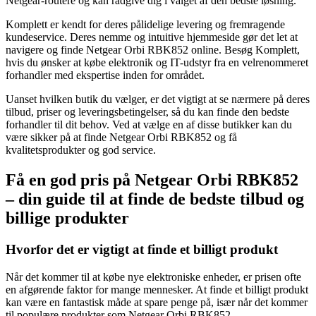
Netgear-routere og kan rådgive dig i valget af den bedste løsning.
Komplett er kendt for deres pålidelige levering og fremragende
kundeservice. Deres nemme og intuitive hjemmeside gør det let at
navigere og finde Netgear Orbi RBK852 online. Besøg Komplett,
hvis du ønsker at købe elektronik og IT-udstyr fra en velrenommeret
forhandler med ekspertise inden for området.
Uanset hvilken butik du vælger, er det vigtigt at se nærmere på deres
tilbud, priser og leveringsbetingelser, så du kan finde den bedste
forhandler til dit behov. Ved at vælge en af ​​disse butikker kan du
være sikker på at finde Netgear Orbi RBK852 og få
kvalitetsprodukter og god service.
Få en god pris på Netgear Orbi RBK852
– din guide til at finde de bedste tilbud og
billige produkter
Hvorfor det er vigtigt at finde et billigt produkt
Når det kommer til at købe nye elektroniske enheder, er prisen ofte
en afgørende faktor for mange mennesker. At finde et billigt produkt
kan være en fantastisk måde at spare penge på, især når det kommer
til populære produkter som Netgear Orbi RBK852.