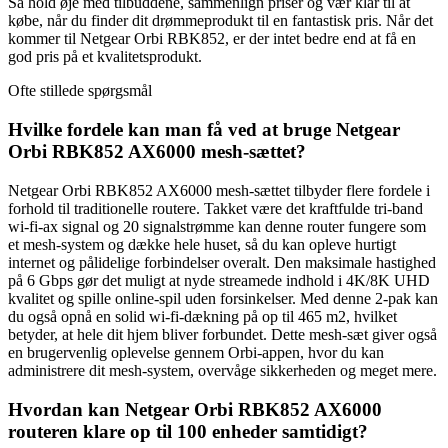
Så hold øje med tilbuddene, sammenlign priser og vær klar til at
købe, når du finder dit drømmeprodukt til en fantastisk pris. Når det
kommer til Netgear Orbi RBK852, er der intet bedre end at få en
god pris på et kvalitetsprodukt.
Ofte stillede spørgsmål
Hvilke fordele kan man få ved at bruge Netgear
Orbi RBK852 AX6000 mesh-sættet?
Netgear Orbi RBK852 AX6000 mesh-sættet tilbyder flere fordele i
forhold til traditionelle routere. Takket være det kraftfulde tri-band
wi-fi-ax signal og 20 signalstrømme kan denne router fungere som
et mesh-system og dække hele huset, så du kan opleve hurtigt
internet og pålidelige forbindelser overalt. Den maksimale hastighed
på 6 Gbps gør det muligt at nyde streamede indhold i 4K/8K UHD
kvalitet og spille online-spil uden forsinkelser. Med denne 2-pak kan
du også opnå en solid wi-fi-dækning på op til 465 m2, hvilket
betyder, at hele dit hjem bliver forbundet. Dette mesh-sæt giver også
en brugervenlig oplevelse gennem Orbi-appen, hvor du kan
administrere dit mesh-system, overvåge sikkerheden og meget mere.
Hvordan kan Netgear Orbi RBK852 AX6000
routeren klare op til 100 enheder samtidigt?