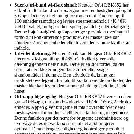
Stærkt tri-band wi-fi-ax signal
: Netgear Orbi RBK852 har
et kraftfuldt tri-band wi-fi-ax signal med en hastighed på op til
6 Gbps. Dette gør det muligt for routeren at håndtere op til
100 enheder samtidigt og levere streamet indhold i 4K / 8K
UHD kvalitet, hurtige online-spil og pålidelig internetadgang.
Denne høje hastighed og kapacitet gør produktet overlegent i
forhold til konkurrerende produkter, der måske ikke kan
håndtere så mange enheder eller levere den samme kvalitet af
indhold.
Udvidet dækning
: Med en 2-pak kan Netgear Orbi RBK852
levere wi-fi-signal til op til 465 m2, hvilket giver solid
dækning gennem hele huset. Dette er en stor fordel, da det
sikrer, at der ikke er nogen døde zoner eller svage
signalområder i hjemmet. Den udvidede dækning gør
produktet overlegent i forhold til konkurrerende produkter, der
måske ikke kan levere den samme pålidelige dækning i hele
huset.
Orbi-app tilgængelig
: Netgear Orbi RBK852 leveres med en
gratis Orbi-app, der kan downloades til både iOS og Android-
enheder. Appen giver brugerne et totalt overblik over deres
mesh-system, forbundne satellitter, sikkerhed og meget mere.
Denne funktion gør det nemt for brugerne at administrere og
overvåge deres netværk og sikre, at det altid fungerer
optimalt. Denne brugervenlighed og kontrol gør produktet