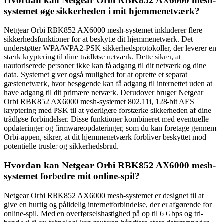
Hvordan kan Netgear Orbi RBK852 AX6000 mesh-
systemet øge sikkerheden i mit hjemmenetværk?
Netgear Orbi RBK852 AX6000 mesh-systemet inkluderer flere
sikkerhedsfunktioner for at beskytte dit hjemmenetværk. Det
understøtter WPA/WPA2-PSK sikkerhedsprotokoller, der leverer en
stærk kryptering til dine trådløse netværk. Dette sikrer, at
uautoriserede personer ikke kan få adgang til dit netværk og dine
data. Systemet giver også mulighed for at oprette et separat
gæstenetværk, hvor besøgende kan få adgang til internettet uden at
have adgang til dit primære netværk. Derudover bruger Netgear
Orbi RBK852 AX6000 mesh-systemet 802.11i, 128-bit AES
kryptering med PSK til at yderligere forstærke sikkerheden af dine
trådløse forbindelser. Disse funktioner kombineret med eventuelle
opdateringer og firmwareopdateringer, som du kan foretage gennem
Orbi-appen, sikrer, at dit hjemmenetværk forbliver beskyttet mod
potentielle trusler og sikkerhedsbrud.
Hvordan kan Netgear Orbi RBK852 AX6000 mesh-
systemet forbedre mit online-spil?
Netgear Orbi RBK852 AX6000 mesh-systemet er designet til at
give en hurtig og pålidelig internetforbindelse, der er afgørende for
online-spil. Med en overførselshastighed på op til 6 Gbps og tri-