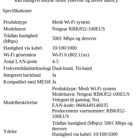
kan muligvis tilbyde bedre ydeevne og lavere latency.
Specifikationer
Produkttype
Mesh Wi-Fi system
Modelnavn
Netgear RBK852-100EUS
Trådløs hastighed
5001 Mbps og derover
(Mbps)
Hastighed via kabel
10/100/1000
Wi-Fi generation
Wi-Fi 6 (802.11ax)
Antal LAN-porte
4-5
Frekvensbåndsteknologi
Dual-band, Tri-band
Integreret backhaul
Ja
Kompatibel med MESH
Ja
Produkttype: Mesh Wi-Fi system
Modelnavn: Netgear RBK852-100EUS
Velegnet til gaming: Nej
Modelbeskrivelse
EAN-kode: 0606449146035
Producentens varenummer: RBK852-
100EUS
Trådløs hastighed (Mbps): 5001 Mbps og
derover
Ydelse
Hastighed via kabel: 10/100/1000