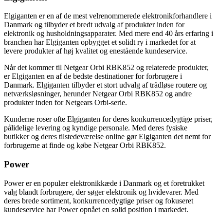
Elgiganten er en af de mest velrenommerede elektronikforhandlere i
Danmark og tilbyder et bredt udvalg af produkter inden for
elektronik og husholdningsapparater. Med mere end 40 års erfaring i
branchen har Elgiganten opbygget et solidt ry i markedet for at
levere produkter af høj kvalitet og enestående kundeservice.
Når det kommer til Netgear Orbi RBK852 og relaterede produkter,
er Elgiganten en af de bedste destinationer for forbrugere i
Danmark. Elgiganten tilbyder et stort udvalg af trådløse routere og
netværksløsninger, herunder Netgear Orbi RBK852 og andre
produkter inden for Netgears Orbi-serie.
Kunderne roser ofte Elgiganten for deres konkurrencedygtige priser,
pålidelige levering og kyndige personale. Med deres fysiske
butikker og deres tilstedeværelse online gør Elgiganten det nemt for
forbrugerne at finde og købe Netgear Orbi RBK852.
Power
Power er en populær elektronikkæde i Danmark og et foretrukket
valg blandt forbrugere, der søger elektronik og hvidevarer. Med
deres brede sortiment, konkurrencedygtige priser og fokuseret
kundeservice har Power opnået en solid position i markedet.