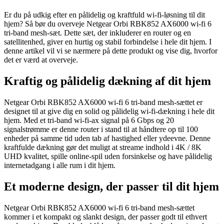
Er du på udkig efter en pålidelig og kraftfuld wi-fi-løsning til dit
hjem? Så bør du overveje Netgear Orbi RBK852 AX6000 wi-fi 6
tri-band mesh-sæt. Dette sæt, der inkluderer en router og en
satellitenhed, giver en hurtig og stabil forbindelse i hele dit hjem. I
denne artikel vil vi se nærmere på dette produkt og vise dig, hvorfor
det er værd at overveje.
Kraftig og pålidelig dækning af dit hjem
Netgear Orbi RBK852 AX6000 wi-fi 6 tri-band mesh-sættet er
designet til at give dig en solid og pålidelig wi-fi-dækning i hele dit
hjem. Med et tri-band wi-fi-ax signal på 6 Gbps og 20
signalstrømme er denne router i stand til at håndtere op til 100
enheder på samme tid uden tab af hastighed eller ydeevne. Denne
kraftfulde dækning gør det muligt at streame indhold i 4K / 8K
UHD kvalitet, spille online-spil uden forsinkelse og have pålidelig
internetadgang i alle rum i dit hjem.
Et moderne design, der passer til dit hjem
Netgear Orbi RBK852 AX6000 wi-fi 6 tri-band mesh-sættet
kommer i et kompakt og slankt design, der passer godt til ethvert