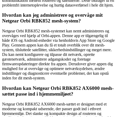
kommunikation mellem routeren og satelliterne. Dette bidrager til en
problemfri internetoplevelse og hurtig dataoverførsel i hele dit hjem.
Hvordan kan jeg administrere og overvåge mit
Netgear Orbi RBK852 mesh-system?
Netgear Orbi RBK852 mesh-systemet kan nemt administreres og
overvåges ved hjælp af Orbi-appen. Denne app er tilgængelig til
både iOS og Android-enheder via henholdsvis App Store og Google
Play. Gennem appen kan du få et totalt overblik over dit mesh-
system, tilsluttede satellitter, sikkerhedsindstillinger og meget mere.
Du kan nemt konfigurere og tilpasse dit netværk, oprette
gæstenetværk, administrere adgangskoder og foretage
firmwareopdateringer direkte fra appen. Derudover giver appen dig
mulighed for at overvåge og optimere netværksydelsen, ændre
indstillinger og diagnosticere eventuelle problemer, der kan opstå
inden for dit mesh-system.
Hvordan kan Netgear Orbi RBK852 AX6000 mesh-
sættet passe ind i hjemmemiljøet?
Netgear Orbi RBK852 AX6000 mesh-sættet er designet med et
moderne og kompakt udseende, der passer godt ind i ethvert
hjemmemiljø. Det slanke og kompakte design af routeren og