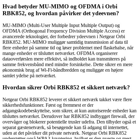
Hvad betyder MU-MIMO og OFDMA i Orbi
RBK852, og hvordan påvirker det ydeevnen?
MU-MIMO (Multi-User Multiple Input Multiple Output) og
OFDMA (Orthogonal Frequency Division Multiple Access) er
avancerede teknologier, der forbedrer ydeevnen i Netgear Orbi
RBK852. MU-MIMO muliggør samtidig transmission af data til
flere enheder på samme tid og løser problemet med flaskehalse, når
mange enheder er tilsluttet netværket. OFDMA organiserer
dataoverførslen mere effektivt, så indholdet kan transmiteres på
samme frekvensbånd med mindre forsinkelse. Dette sikrer en mere
økonomisk brug af Wi-Fi-båndbredden og muliggør en højere
samlet ydelse på netværket.
Hvordan sikrer Orbi RBK852 et sikkert netværk?
Netgear Orbi RBK852 leverer et sikkert netværk takket være flere
sikkerhedsfunktioner. Først og fremmest er der
adgangskodebeskyttelse, som sikrer, at kun autoriserede enheder kan
tilsluttes netværket. Derudover har RBK852 indbygget firewall, der
overvåger og blokerer potentielle trusler udefra. Den tilbyder også et
separat gæstenetværk, så besøgende kan få adgang til internettet,
uden at det påvirker dit private netværk. Netgear Orbi RBK852
understøtter også WPA3-kryptering, hvilket er den nyeste og mest