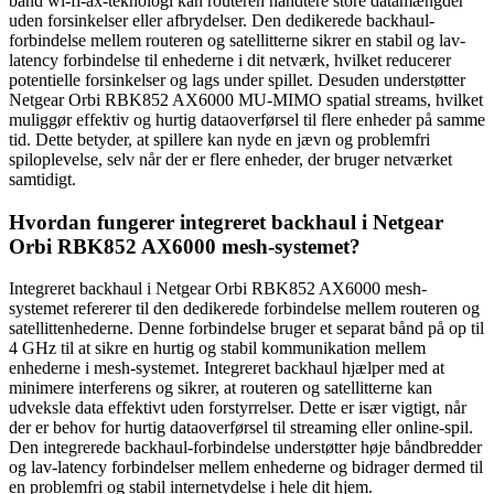
band wi-fi-ax-teknologi kan routeren håndtere store datamængder
uden forsinkelser eller afbrydelser. Den dedikerede backhaul-
forbindelse mellem routeren og satellitterne sikrer en stabil og lav-
latency forbindelse til enhederne i dit netværk, hvilket reducerer
potentielle forsinkelser og lags under spillet. Desuden understøtter
Netgear Orbi RBK852 AX6000 MU-MIMO spatial streams, hvilket
muliggør effektiv og hurtig dataoverførsel til flere enheder på samme
tid. Dette betyder, at spillere kan nyde en jævn og problemfri
spiloplevelse, selv når der er flere enheder, der bruger netværket
samtidigt.
Hvordan fungerer integreret backhaul i Netgear
Orbi RBK852 AX6000 mesh-systemet?
Integreret backhaul i Netgear Orbi RBK852 AX6000 mesh-
systemet refererer til den dedikerede forbindelse mellem routeren og
satellittenhederne. Denne forbindelse bruger et separat bånd på op til
4 GHz til at sikre en hurtig og stabil kommunikation mellem
enhederne i mesh-systemet. Integreret backhaul hjælper med at
minimere interferens og sikrer, at routeren og satellitterne kan
udveksle data effektivt uden forstyrrelser. Dette er især vigtigt, når
der er behov for hurtig dataoverførsel til streaming eller online-spil.
Den integrerede backhaul-forbindelse understøtter høje båndbredder
og lav-latency forbindelser mellem enhederne og bidrager dermed til
en problemfri og stabil internetydelse i hele dit hjem.