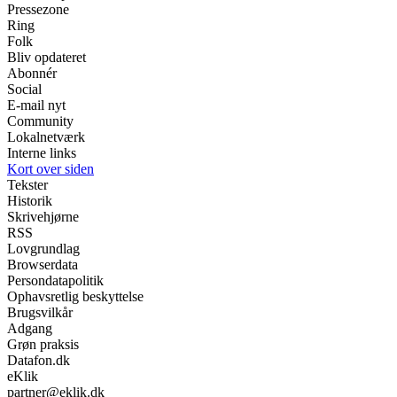
Pressezone
Ring
Folk
Bliv opdateret
Abonnér
Social
E-mail nyt
Community
Lokalnetværk
Interne links
Kort over siden
Tekster
Historik
Skrivehjørne
RSS
Lovgrundlag
Browserdata
Persondatapolitik
Ophavsretlig beskyttelse
Brugsvilkår
Adgang
Grøn praksis
Datafon.dk
eKlik
partner@eklik.dk