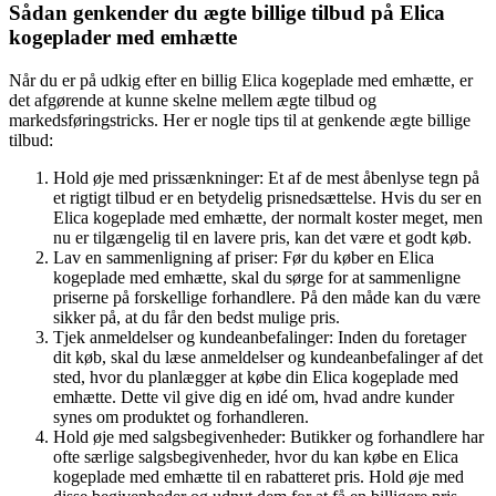
Sådan genkender du ægte billige tilbud på Elica
kogeplader med emhætte
Når du er på udkig efter en billig Elica kogeplade med emhætte, er
det afgørende at kunne skelne mellem ægte tilbud og
markedsføringstricks. Her er nogle tips til at genkende ægte billige
tilbud:
Hold øje med prissænkninger: Et af de mest åbenlyse tegn på
et rigtigt tilbud er en betydelig prisnedsættelse. Hvis du ser en
Elica kogeplade med emhætte, der normalt koster meget, men
nu er tilgængelig til en lavere pris, kan det være et godt køb.
Lav en sammenligning af priser: Før du køber en Elica
kogeplade med emhætte, skal du sørge for at sammenligne
priserne på forskellige forhandlere. På den måde kan du være
sikker på, at du får den bedst mulige pris.
Tjek anmeldelser og kundeanbefalinger: Inden du foretager
dit køb, skal du læse anmeldelser og kundeanbefalinger af det
sted, hvor du planlægger at købe din Elica kogeplade med
emhætte. Dette vil give dig en idé om, hvad andre kunder
synes om produktet og forhandleren.
Hold øje med salgsbegivenheder: Butikker og forhandlere har
ofte særlige salgsbegivenheder, hvor du kan købe en Elica
kogeplade med emhætte til en rabatteret pris. Hold øje med