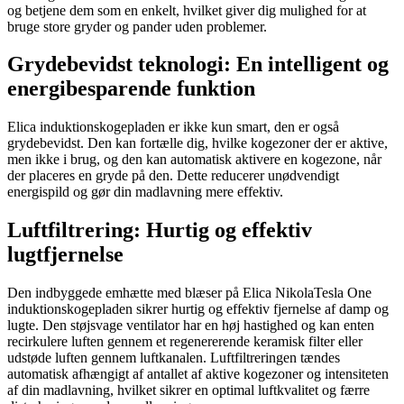
og betjene dem som en enkelt, hvilket giver dig mulighed for at
bruge store gryder og pander uden problemer.
Grydebevidst teknologi: En intelligent og
energibesparende funktion
Elica induktionskogepladen er ikke kun smart, den er også
grydebevidst. Den kan fortælle dig, hvilke kogezoner der er aktive,
men ikke i brug, og den kan automatisk aktivere en kogezone, når
der placeres en gryde på den. Dette reducerer unødvendigt
energispild og gør din madlavning mere effektiv.
Luftfiltrering: Hurtig og effektiv
lugtfjernelse
Den indbyggede emhætte med blæser på Elica NikolaTesla One
induktionskogepladen sikrer hurtig og effektiv fjernelse af damp og
lugte. Den støjsvage ventilator har en høj hastighed og kan enten
recirkulere luften gennem et regenererende keramisk filter eller
udstøde luften gennem luftkanalen. Luftfiltreringen tændes
automatisk afhængigt af antallet af aktive kogezoner og intensiteten
af din madlavning, hvilket sikrer en optimal luftkvalitet og færre