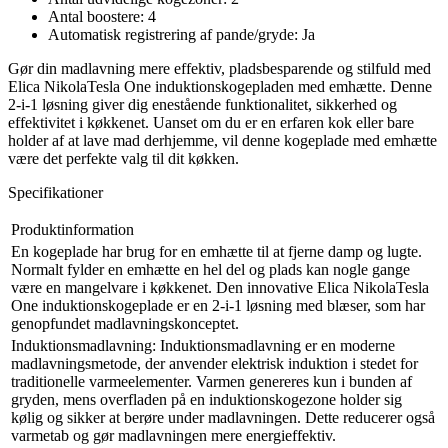
Antal boostere: 4
Automatisk registrering af pande/gryde: Ja
Gør din madlavning mere effektiv, pladsbesparende og stilfuld med
Elica NikolaTesla One induktionskogepladen med emhætte. Denne
2-i-1 løsning giver dig enestående funktionalitet, sikkerhed og
effektivitet i køkkenet. Uanset om du er en erfaren kok eller bare
holder af at lave mad derhjemme, vil denne kogeplade med emhætte
være det perfekte valg til dit køkken.
Specifikationer
Produktinformation
En kogeplade har brug for en emhætte til at fjerne damp og lugte.
Normalt fylder en emhætte en hel del og plads kan nogle gange
være en mangelvare i køkkenet. Den innovative Elica NikolaTesla
One induktionskogeplade er en 2-i-1 løsning med blæser, som har
genopfundet madlavningskonceptet.
Induktionsmadlavning: Induktionsmadlavning er en moderne
madlavningsmetode, der anvender elektrisk induktion i stedet for
traditionelle varmeelementer. Varmen genereres kun i bunden af
gryden, mens overfladen på en induktionskogezone holder sig
kølig og sikker at berøre under madlavningen. Dette reducerer også
varmetab og gør madlavningen mere energieffektiv.