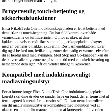
distraheringer under madlavningen.
Brugervenlig touch-betjening og
sikkerhedsfunktioner
Elica NikolaTesla One induktionskogepladen er let at betjene med
dens 10-trins touch-betjening. Du har fuld kontrol over både
varmekilderne og luftfiltreringen. Og for at sikre, at dine
køkkenoplevelser er så sikre som muligt, er kogepladen udstyret
med en børnelås og sikker aktivering. Restvarmeindikatoren giver
dig også besked om, hvilke kogezoner der stadig er varme, selv efter
du er færdig med madlavningen. Med Stop and Go-knappen kan du
deaktivere alle kogezonerne på samme tid med en enkelt berøring og
nemt tænde dem igen, når du vender tilbage til køkkenet.
Kompatibel med induktionsvenligt
madlavningsudstyr
For at kunne bruge Elica NikolaTesla One induktionskogepladen
korrekt skal dine gryder og pander have en bund, der er fremstillet af
ferromagnetisk metal, f.eks. rustfrit stål. Du kan nemt kontrollere,
om dit madlavningsudstyr er kompatibelt med induktion ved at
placere en almindelig magnet i bunden af kogegrejet – bliver den