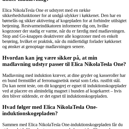
Elica NikolaTesla One er udstyret med en række
sikkerhedsfunktioner for at undgå ulykker i køkkenet. Den har en
børnelås og sikker aktivering af kogepladen for at forhindre utilsigtet
betjening. Restvarmeindikatoren informerer dig om, hvilke
kogezoner der stadig er varme, når du er færdig med madlavningen.
Stop and Go-knappen deaktiverer alle kogezoner med en enkelt
berøring, hvilket er praktisk, når du midlertidigt forlader køkkenet
og ønsker at genoptage madlavningen senere.
Hvordan kan jeg være sikker på, at min
madlavning udstyr passer til Elica NikolaTesla One?
Madlavning med induktion kræver, at dine gryder og kasseroller har
en bund fremstillet af ferromagnetisk metal som f.eks. rustfrit stål.
Du kan nemt teste, om dit kogegrej er egnet til induktionskogeplader
ved at placere en almindelig magnet i bunden af kogekarret – hvis
den bliver siddende, er det egnet til induktionskogepladen.
Hvad følger med Elica NikolaTesla One-
induktionskogepladen?
Sammen med Elica NikolaTesla One-induktionskogepladen får du