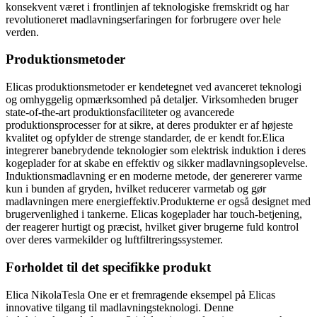
konsekvent været i frontlinjen af teknologiske fremskridt og har
revolutioneret madlavningserfaringen for forbrugere over hele
verden.
Produktionsmetoder
Elicas produktionsmetoder er kendetegnet ved avanceret teknologi
og omhyggelig opmærksomhed på detaljer. Virksomheden bruger
state-of-the-art produktionsfaciliteter og avancerede
produktionsprocesser for at sikre, at deres produkter er af højeste
kvalitet og opfylder de strenge standarder, de er kendt for.Elica
integrerer banebrydende teknologier som elektrisk induktion i deres
kogeplader for at skabe en effektiv og sikker madlavningsoplevelse.
Induktionsmadlavning er en moderne metode, der genererer varme
kun i bunden af gryden, hvilket reducerer varmetab og gør
madlavningen mere energieffektiv.Produkterne er også designet med
brugervenlighed i tankerne. Elicas kogeplader har touch-betjening,
der reagerer hurtigt og præcist, hvilket giver brugerne fuld kontrol
over deres varmekilder og luftfiltreringssystemer.
Forholdet til det specifikke produkt
Elica NikolaTesla One er et fremragende eksempel på Elicas
innovative tilgang til madlavningsteknologi. Denne