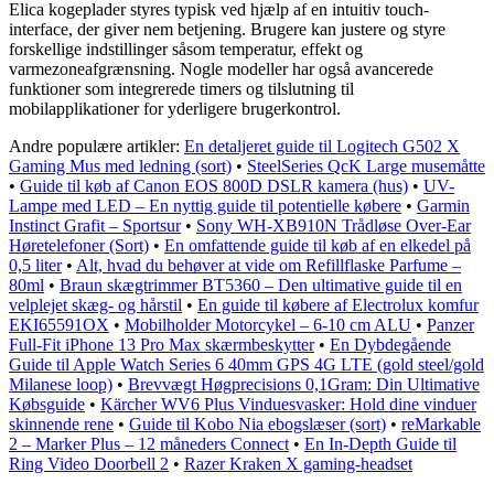
Elica kogeplader styres typisk ved hjælp af en intuitiv touch-
interface, der giver nem betjening. Brugere kan justere og styre
forskellige indstillinger såsom temperatur, effekt og
varmezoneafgrænsning. Nogle modeller har også avancerede
funktioner som integrerede timers og tilslutning til
mobilapplikationer for yderligere brugerkontrol.
Andre populære artikler:
En detaljeret guide til Logitech G502 X
Gaming Mus med ledning (sort)
•
SteelSeries QcK Large musemåtte
•
Guide til køb af Canon EOS 800D DSLR kamera (hus)
•
UV-
Lampe med LED – En nyttig guide til potentielle købere
•
Garmin
Instinct Grafit – Sportsur
•
Sony WH-XB910N Trådløse Over-Ear
Høretelefoner (Sort)
•
En omfattende guide til køb af en elkedel på
0,5 liter
•
Alt, hvad du behøver at vide om Refillflaske Parfume –
80ml
•
Braun skægtrimmer BT5360 – Den ultimative guide til en
velplejet skæg- og hårstil
•
En guide til købere af Electrolux komfur
EKI65591OX
•
Mobilholder Motorcykel – 6-10 cm ALU
•
Panzer
Full-Fit iPhone 13 Pro Max skærmbeskytter
•
En Dybdegående
Guide til Apple Watch Series 6 40mm GPS 4G LTE (gold steel/gold
Milanese loop)
•
Brevvægt Høgprecisions 0,1Gram: Din Ultimative
Købsguide
•
Kärcher WV6 Plus Vinduesvasker: Hold dine vinduer
skinnende rene
•
Guide til Kobo Nia ebogslæser (sort)
•
reMarkable
2 – Marker Plus – 12 måneders Connect
•
En In-Depth Guide til
Ring Video Doorbell 2
•
Razer Kraken X gaming-headset