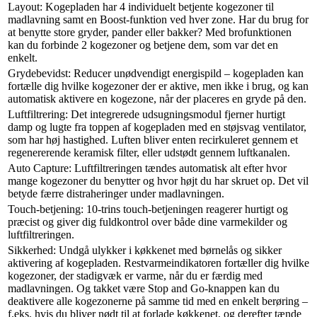
Layout: Kogepladen har 4 individuelt betjente kogezoner til
madlavning samt en Boost-funktion ved hver zone. Har du brug for
at benytte store gryder, pander eller bakker? Med brofunktionen
kan du forbinde 2 kogezoner og betjene dem, som var det en
enkelt.
Grydebevidst: Reducer unødvendigt energispild – kogepladen kan
fortælle dig hvilke kogezoner der er aktive, men ikke i brug, og kan
automatisk aktivere en kogezone, når der placeres en gryde på den.
Luftfiltrering: Det integrerede udsugningsmodul fjerner hurtigt
damp og lugte fra toppen af kogepladen med en støjsvag ventilator,
som har høj hastighed. Luften bliver enten recirkuleret gennem et
regenererende keramisk filter, eller udstødt gennem luftkanalen.
Auto Capture: Luftfiltreringen tændes automatisk alt efter hvor
mange kogezoner du benytter og hvor højt du har skruet op. Det vil
betyde færre distraheringer under madlavningen.
Touch-betjening: 10-trins touch-betjeningen reagerer hurtigt og
præcist og giver dig fuldkontrol over både dine varmekilder og
luftfiltreringen.
Sikkerhed: Undgå ulykker i køkkenet med børnelås og sikker
aktivering af kogepladen. Restvarmeindikatoren fortæller dig hvilke
kogezoner, der stadigvæk er varme, når du er færdig med
madlavningen. Og takket være Stop and Go-knappen kan du
deaktivere alle kogezonerne på samme tid med en enkelt berøring –
f.eks. hvis du bliver nødt til at forlade køkkenet, og derefter tænde