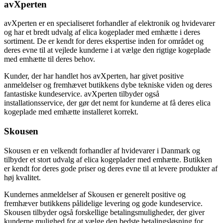
avXperten
avXperten er en specialiseret forhandler af elektronik og hvidevarer
og har et bredt udvalg af elica kogeplader med emhætte i deres
sortiment. De er kendt for deres ekspertise inden for området og
deres evne til at vejlede kunderne i at vælge den rigtige kogeplade
med emhætte til deres behov.
Kunder, der har handlet hos avXperten, har givet positive
anmeldelser og fremhævet butikkens dybe tekniske viden og deres
fantastiske kundeservice. avXperten tilbyder også
installationsservice, der gør det nemt for kunderne at få deres elica
kogeplade med emhætte installeret korrekt.
Skousen
Skousen er en velkendt forhandler af hvidevarer i Danmark og
tilbyder et stort udvalg af elica kogeplader med emhætte. Butikken
er kendt for deres gode priser og deres evne til at levere produkter af
høj kvalitet.
Kundernes anmeldelser af Skousen er generelt positive og
fremhæver butikkens pålidelige levering og gode kundeservice.
Skousen tilbyder også forskellige betalingsmuligheder, der giver
kunderne mulighed for at vælge den bedste betalingsløsning for