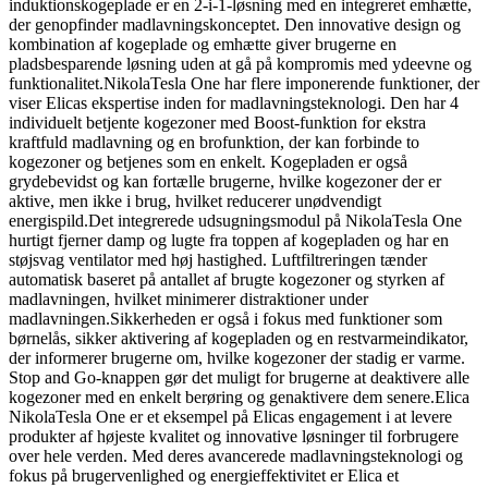
induktionskogeplade er en 2-i-1-løsning med en integreret emhætte,
der genopfinder madlavningskonceptet. Den innovative design og
kombination af kogeplade og emhætte giver brugerne en
pladsbesparende løsning uden at gå på kompromis med ydeevne og
funktionalitet.NikolaTesla One har flere imponerende funktioner, der
viser Elicas ekspertise inden for madlavningsteknologi. Den har 4
individuelt betjente kogezoner med Boost-funktion for ekstra
kraftfuld madlavning og en brofunktion, der kan forbinde to
kogezoner og betjenes som en enkelt. Kogepladen er også
grydebevidst og kan fortælle brugerne, hvilke kogezoner der er
aktive, men ikke i brug, hvilket reducerer unødvendigt
energispild.Det integrerede udsugningsmodul på NikolaTesla One
hurtigt fjerner damp og lugte fra toppen af kogepladen og har en
støjsvag ventilator med høj hastighed. Luftfiltreringen tænder
automatisk baseret på antallet af brugte kogezoner og styrken af
madlavningen, hvilket minimerer distraktioner under
madlavningen.Sikkerheden er også i fokus med funktioner som
børnelås, sikker aktivering af kogepladen og en restvarmeindikator,
der informerer brugerne om, hvilke kogezoner der stadig er varme.
Stop and Go-knappen gør det muligt for brugerne at deaktivere alle
kogezoner med en enkelt berøring og genaktivere dem senere.Elica
NikolaTesla One er et eksempel på Elicas engagement i at levere
produkter af højeste kvalitet og innovative løsninger til forbrugere
over hele verden. Med deres avancerede madlavningsteknologi og
fokus på brugervenlighed og energieffektivitet er Elica et