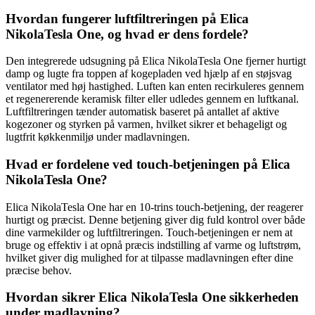
Hvordan fungerer luftfiltreringen på Elica
NikolaTesla One, og hvad er dens fordele?
Den integrerede udsugning på Elica NikolaTesla One fjerner hurtigt
damp og lugte fra toppen af kogepladen ved hjælp af en støjsvag
ventilator med høj hastighed. Luften kan enten recirkuleres gennem
et regenererende keramisk filter eller udledes gennem en luftkanal.
Luftfiltreringen tænder automatisk baseret på antallet af aktive
kogezoner og styrken på varmen, hvilket sikrer et behageligt og
lugtfrit køkkenmiljø under madlavningen.
Hvad er fordelene ved touch-betjeningen på Elica
NikolaTesla One?
Elica NikolaTesla One har en 10-trins touch-betjening, der reagerer
hurtigt og præcist. Denne betjening giver dig fuld kontrol over både
dine varmekilder og luftfiltreringen. Touch-betjeningen er nem at
bruge og effektiv i at opnå præcis indstilling af varme og luftstrøm,
hvilket giver dig mulighed for at tilpasse madlavningen efter dine
præcise behov.
Hvordan sikrer Elica NikolaTesla One sikkerheden
under madlavning?