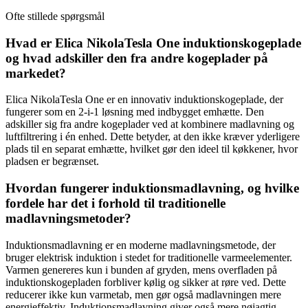
Ofte stillede spørgsmål
Hvad er Elica NikolaTesla One induktionskogeplade
og hvad adskiller den fra andre kogeplader på
markedet?
Elica NikolaTesla One er en innovativ induktionskogeplade, der
fungerer som en 2-i-1 løsning med indbygget emhætte. Den
adskiller sig fra andre kogeplader ved at kombinere madlavning og
luftfiltrering i én enhed. Dette betyder, at den ikke kræver yderligere
plads til en separat emhætte, hvilket gør den ideel til køkkener, hvor
pladsen er begrænset.
Hvordan fungerer induktionsmadlavning, og hvilke
fordele har det i forhold til traditionelle
madlavningsmetoder?
Induktionsmadlavning er en moderne madlavningsmetode, der
bruger elektrisk induktion i stedet for traditionelle varmeelementer.
Varmen genereres kun i bunden af gryden, mens overfladen på
induktionskogepladen forbliver kølig og sikker at røre ved. Dette
reducerer ikke kun varmetab, men gør også madlavningen mere
energieffektiv. Induktionsmadlavning giver også mere nøjagtig