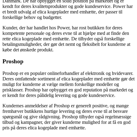
Danmark. De har opbygget en solid position på markedet og er
kendt for deres kvalitetsprodukter og gode kundeservice. Power har
et bredt udvalg af elica kogeplader med emhætte, der passer til
forskellige behov og budgetter.
Kunder, der har handlet hos Power, har rost butikken for deres
kompetente personale og deres evne til at hjælpe med at finde den
rette elica kogeplade med emhætte. De tilbyder også forskellige
betalingsmuligheder, der gør det nemt og fleksibelt for kunderne at
købe det ønskede produkt.
Proshop
Proshop er en populær onlineforhandler af elektronik og hvidevarer.
Deres omfattende sortiment af elica kogeplader med emhætte gør det
muligt for kunderne at vælge mellem forskellige modeller og
prisklasser. Proshop har opbygget en god reputation på markedet og
er kendt for deres pålidelig levering og gode kundeservice.
Kundernes anmeldelser af Proshop er generelt positive, og mange
fremhæver butikkens hurtige levering og deres evne til at besvare
spørgsmål og give rådgivning. Proshop tilbyder også regelmæssige
tilbud og kampagner, der giver kunderne mulighed for at få en god
pris på deres elica kogeplade med emhætte.