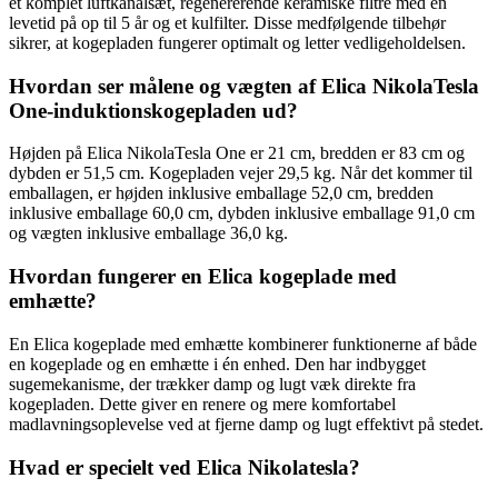
et komplet luftkanalsæt, regenererende keramiske filtre med en
levetid på op til 5 år og et kulfilter. Disse medfølgende tilbehør
sikrer, at kogepladen fungerer optimalt og letter vedligeholdelsen.
Hvordan ser målene og vægten af Elica NikolaTesla
One-induktionskogepladen ud?
Højden på Elica NikolaTesla One er 21 cm, bredden er 83 cm og
dybden er 51,5 cm. Kogepladen vejer 29,5 kg. Når det kommer til
emballagen, er højden inklusive emballage 52,0 cm, bredden
inklusive emballage 60,0 cm, dybden inklusive emballage 91,0 cm
og vægten inklusive emballage 36,0 kg.
Hvordan fungerer en Elica kogeplade med
emhætte?
En Elica kogeplade med emhætte kombinerer funktionerne af både
en kogeplade og en emhætte i én enhed. Den har indbygget
sugemekanisme, der trækker damp og lugt væk direkte fra
kogepladen. Dette giver en renere og mere komfortabel
madlavningsoplevelse ved at fjerne damp og lugt effektivt på stedet.
Hvad er specielt ved Elica Nikolatesla?