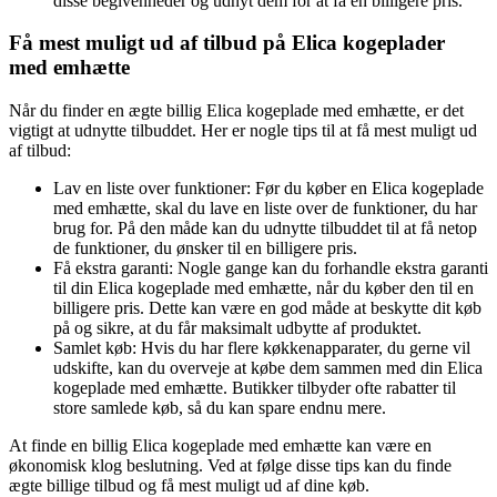
disse begivenheder og udnyt dem for at få en billigere pris.
Få mest muligt ud af tilbud på Elica kogeplader
med emhætte
Når du finder en ægte billig Elica kogeplade med emhætte, er det
vigtigt at udnytte tilbuddet. Her er nogle tips til at få mest muligt ud
af tilbud:
Lav en liste over funktioner: Før du køber en Elica kogeplade
med emhætte, skal du lave en liste over de funktioner, du har
brug for. På den måde kan du udnytte tilbuddet til at få netop
de funktioner, du ønsker til en billigere pris.
Få ekstra garanti: Nogle gange kan du forhandle ekstra garanti
til din Elica kogeplade med emhætte, når du køber den til en
billigere pris. Dette kan være en god måde at beskytte dit køb
på og sikre, at du får maksimalt udbytte af produktet.
Samlet køb: Hvis du har flere køkkenapparater, du gerne vil
udskifte, kan du overveje at købe dem sammen med din Elica
kogeplade med emhætte. Butikker tilbyder ofte rabatter til
store samlede køb, så du kan spare endnu mere.
At finde en billig Elica kogeplade med emhætte kan være en
økonomisk klog beslutning. Ved at følge disse tips kan du finde
ægte billige tilbud og få mest muligt ud af dine køb.