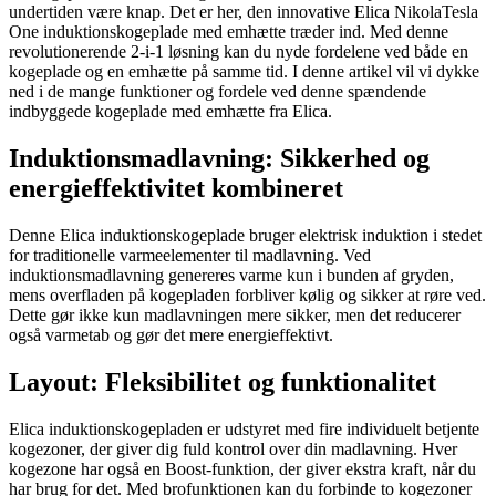
undertiden være knap. Det er her, den innovative Elica NikolaTesla
One induktionskogeplade med emhætte træder ind. Med denne
revolutionerende 2-i-1 løsning kan du nyde fordelene ved både en
kogeplade og en emhætte på samme tid. I denne artikel vil vi dykke
ned i de mange funktioner og fordele ved denne spændende
indbyggede kogeplade med emhætte fra Elica.
Induktionsmadlavning: Sikkerhed og
energieffektivitet kombineret
Denne Elica induktionskogeplade bruger elektrisk induktion i stedet
for traditionelle varmeelementer til madlavning. Ved
induktionsmadlavning genereres varme kun i bunden af gryden,
mens overfladen på kogepladen forbliver kølig og sikker at røre ved.
Dette gør ikke kun madlavningen mere sikker, men det reducerer
også varmetab og gør det mere energieffektivt.
Layout: Fleksibilitet og funktionalitet
Elica induktionskogepladen er udstyret med fire individuelt betjente
kogezoner, der giver dig fuld kontrol over din madlavning. Hver
kogezone har også en Boost-funktion, der giver ekstra kraft, når du
har brug for det. Med brofunktionen kan du forbinde to kogezoner