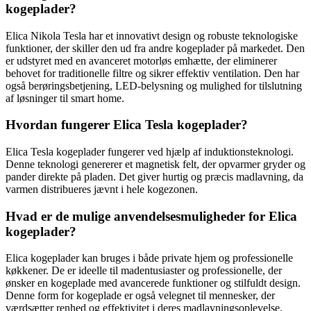
kogeplader?
Elica Nikola Tesla har et innovativt design og robuste teknologiske
funktioner, der skiller den ud fra andre kogeplader på markedet. Den
er udstyret med en avanceret motorløs emhætte, der eliminerer
behovet for traditionelle filtre og sikrer effektiv ventilation. Den har
også berøringsbetjening, LED-belysning og mulighed for tilslutning
af løsninger til smart home.
Hvordan fungerer Elica Tesla kogeplader?
Elica Tesla kogeplader fungerer ved hjælp af induktionsteknologi.
Denne teknologi genererer et magnetisk felt, der opvarmer gryder og
pander direkte på pladen. Det giver hurtig og præcis madlavning, da
varmen distribueres jævnt i hele kogezonen.
Hvad er de mulige anvendelsesmuligheder for Elica
kogeplader?
Elica kogeplader kan bruges i både private hjem og professionelle
køkkener. De er ideelle til madentusiaster og professionelle, der
ønsker en kogeplade med avancerede funktioner og stilfuldt design.
Denne form for kogeplade er også velegnet til mennesker, der
værdsætter renhed og effektivitet i deres madlavningsoplevelse.