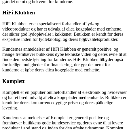
gør det nemt og bekvemt for kunderne.
HiFi Klubben
HiFi Klubben er en specialiseret forhandler af lyd- og
videoprodukter og har et udvalg af elica kogeplader med emhætte,
der sikrer god lydoplevelse i køkkenet. Butikken er kendt for deres
ekspertise inden for lydteknologi og deres højkvalitetsprodukter.
Kundernes anmeldelser af HiFi Klubben er generelt positive, og
mange fremhæver butikkens dybe tekniske viden og deres evne til at
finde den bedste løsning for kunderne. HiFi Klubben tilbyder også
forskellige muligheder for finansiering, der gør det nemt for
kunderne at købe deres elica kogeplade med emhætte.
Komplett
Komplett er en populær onlineforhandler af elektronik og hvidevarer
og har et bredt udvalg af elica kogeplader med emhætte. Butikken er
kendt for deres konkurrencedygtige priser og deres pålidelige
levering.
Kundernes anmeldelser af Komplett er generelt positive og
fremhæver butikkens gode kundeservice og deres evne til at levere
produkter i god stand og inden for den aftalte tidsramme. Komplett