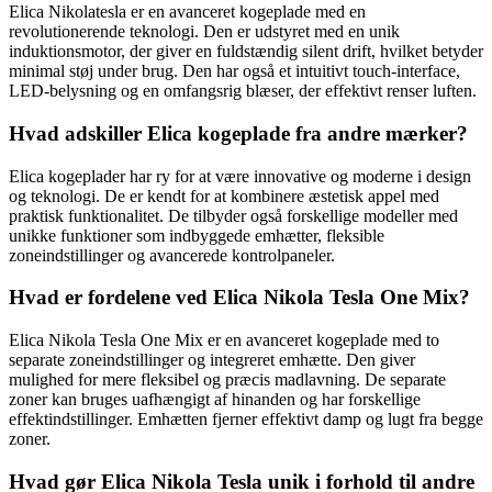
Elica Nikolatesla er en avanceret kogeplade med en
revolutionerende teknologi. Den er udstyret med en unik
induktionsmotor, der giver en fuldstændig silent drift, hvilket betyder
minimal støj under brug. Den har også et intuitivt touch-interface,
LED-belysning og en omfangsrig blæser, der effektivt renser luften.
Hvad adskiller Elica kogeplade fra andre mærker?
Elica kogeplader har ry for at være innovative og moderne i design
og teknologi. De er kendt for at kombinere æstetisk appel med
praktisk funktionalitet. De tilbyder også forskellige modeller med
unikke funktioner som indbyggede emhætter, fleksible
zoneindstillinger og avancerede kontrolpaneler.
Hvad er fordelene ved Elica Nikola Tesla One Mix?
Elica Nikola Tesla One Mix er en avanceret kogeplade med to
separate zoneindstillinger og integreret emhætte. Den giver
mulighed for mere fleksibel og præcis madlavning. De separate
zoner kan bruges uafhængigt af hinanden og har forskellige
effektindstillinger. Emhætten fjerner effektivt damp og lugt fra begge
zoner.
Hvad gør Elica Nikola Tesla unik i forhold til andre