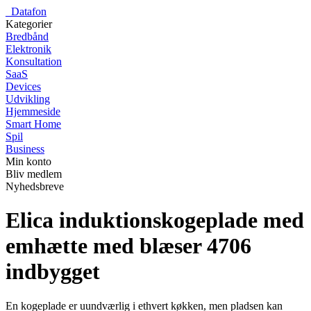
_
Datafon
Kategorier
Bredbånd
Elektronik
Konsultation
SaaS
Devices
Udvikling
Hjemmeside
Smart Home
Spil
Business
Min konto
Bliv medlem
Nyhedsbreve
Elica induktionskogeplade med
emhætte med blæser 4706
indbygget
En kogeplade er uundværlig i ethvert køkken, men pladsen kan