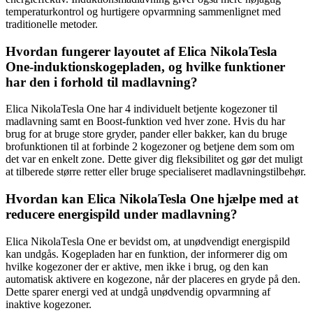
temperaturkontrol og hurtigere opvarmning sammenlignet med
traditionelle metoder.
Hvordan fungerer layoutet af Elica NikolaTesla
One-induktionskogepladen, og hvilke funktioner
har den i forhold til madlavning?
Elica NikolaTesla One har 4 individuelt betjente kogezoner til
madlavning samt en Boost-funktion ved hver zone. Hvis du har
brug for at bruge store gryder, pander eller bakker, kan du bruge
brofunktionen til at forbinde 2 kogezoner og betjene dem som om
det var en enkelt zone. Dette giver dig fleksibilitet og gør det muligt
at tilberede større retter eller bruge specialiseret madlavningstilbehør.
Hvordan kan Elica NikolaTesla One hjælpe med at
reducere energispild under madlavning?
Elica NikolaTesla One er bevidst om, at unødvendigt energispild
kan undgås. Kogepladen har en funktion, der informerer dig om
hvilke kogezoner der er aktive, men ikke i brug, og den kan
automatisk aktivere en kogezone, når der placeres en gryde på den.
Dette sparer energi ved at undgå unødvendig opvarmning af
inaktive kogezoner.