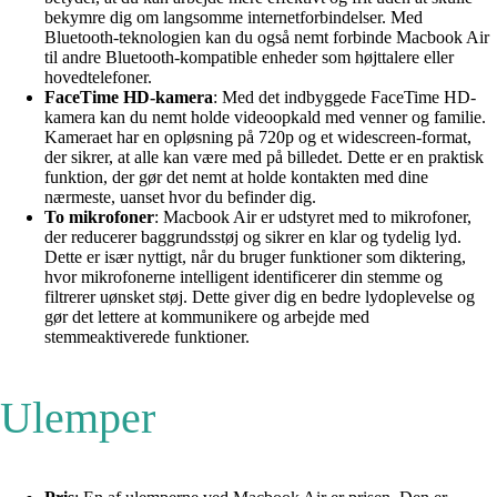
bekymre dig om langsomme internetforbindelser. Med
Bluetooth-teknologien kan du også nemt forbinde Macbook Air
til andre Bluetooth-kompatible enheder som højttalere eller
hovedtelefoner.
FaceTime HD-kamera
: Med det indbyggede FaceTime HD-
kamera kan du nemt holde videoopkald med venner og familie.
Kameraet har en opløsning på 720p og et widescreen-format,
der sikrer, at alle kan være med på billedet. Dette er en praktisk
funktion, der gør det nemt at holde kontakten med dine
nærmeste, uanset hvor du befinder dig.
To mikrofoner
: Macbook Air er udstyret med to mikrofoner,
der reducerer baggrundsstøj og sikrer en klar og tydelig lyd.
Dette er især nyttigt, når du bruger funktioner som diktering,
hvor mikrofonerne intelligent identificerer din stemme og
filtrerer uønsket støj. Dette giver dig en bedre lydoplevelse og
gør det lettere at kommunikere og arbejde med
stemmeaktiverede funktioner.
Ulemper