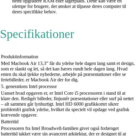
nemt opgradere RAM eller lagerplads. Dette kan være en
ulempe for brugere, der ønsker at tilpasse deres computer til
deres specifikke behov.
Specifikationer
Produktinformation
Med Macbook Air 13,3” får du ydelse hele dagen lang samt et design,
som er slankt og let, så det kan bæres rundt hele dagen lang. Hvad
enten du skal tjekke nyhederne, arbejde på præsentationer eller se
feriebilleder, er Macbook Air der for dig.
5. generations Intel processor
Uanset hvad opgaven er, er Intel Core i5 processoren i stand til at
klare den. Redigér billeder, finjustér præsentationer eller surf på nettet
– alt sammen går lynhurtigt. Intel HD 6000 grafikkortet sikrer
problemfri grafisk ydelse, hvilket du specielt vil opdage ved grafisk
krævende opgaver.
Batteritid
Processoren fra Intel Broadwell-familien giver også forlænget
batteritid takket være sin avanceret arkitektur, der er designet til at