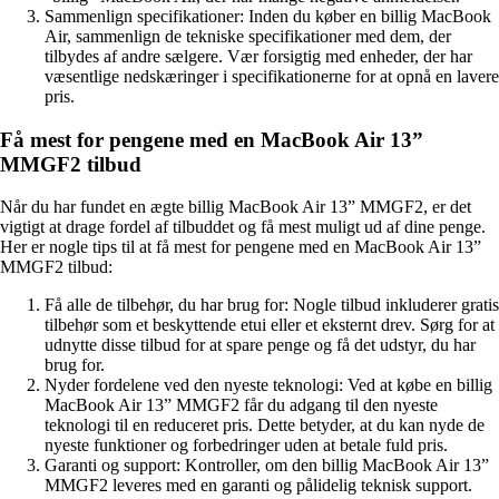
Sammenlign specifikationer: Inden du køber en billig MacBook
Air, sammenlign de tekniske specifikationer med dem, der
tilbydes af andre sælgere. Vær forsigtig med enheder, der har
væsentlige nedskæringer i specifikationerne for at opnå en lavere
pris.
Få mest for pengene med en MacBook Air 13”
MMGF2 tilbud
Når du har fundet en ægte billig MacBook Air 13” MMGF2, er det
vigtigt at drage fordel af tilbuddet og få mest muligt ud af dine penge.
Her er nogle tips til at få mest for pengene med en MacBook Air 13”
MMGF2 tilbud:
Få alle de tilbehør, du har brug for: Nogle tilbud inkluderer gratis
tilbehør som et beskyttende etui eller et eksternt drev. Sørg for at
udnytte disse tilbud for at spare penge og få det udstyr, du har
brug for.
Nyder fordelene ved den nyeste teknologi: Ved at købe en billig
MacBook Air 13” MMGF2 får du adgang til den nyeste
teknologi til en reduceret pris. Dette betyder, at du kan nyde de
nyeste funktioner og forbedringer uden at betale fuld pris.
Garanti og support: Kontroller, om den billig MacBook Air 13”
MMGF2 leveres med en garanti og pålidelig teknisk support.