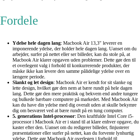
Fordele
Ydelse hele dagen lang
: Macbook Air 13,3″ leverer en
imponerende ydelse, der holder hele dagen lang. Uanset om du
arbejder, surfer på nettet eller ser billeder, kan du stole på, at
Macbook Air klarer opgaven uden problemer. Dette gør den til
et overlegent valg i forhold til konkurrerende produkter, der
måske ikke kan levere den samme pålidelige ydelse over en
længere periode.
Slankt og let design
: Macbook Air er kendt for sit slanke og
lette design, hvilket gør den nem at bære rundt på hele dagen
lang. Dette gør den mere praktisk og bekvem end andre tungere
og bulkede bærbare computere på markedet. Med Macbook Air
kan du have din ydelse med dig overalt uden at skulle bekymre
dig om besværet ved at bære rundt på en tung computer.
5. generations Intel-processor
: Den kraftfulde Intel Core i5-
processor i Macbook Air er i stand til at klare enhver opgave, du
kaster efter den. Uanset om du redigerer billeder, finjusterer
præsentationer eller surfer på nettet, kan du forvente lynhurtig
ydelse. Dette gør Macbook Air overlegen i forhold til