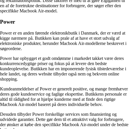
og reklamationspolitik. Disse faktorer er med til at gøre Elgiganten til
en af de foretrukne destinationer for forbrugere, der søger efter den
specifikke Macbook Air-model.
Power
Power er en anden førende elektronikbutik i Danmark, der er værd at
kigge nærmere på. Butikken kan prale af at have et stort udvalg af
elektroniske produkter, herunder Macbook Air-modellerne beskrevet i
søgeordene.
Power har opbygget et godt omdømme i markedet takket være deres
konkurrencedygtige priser og fokus på at levere den bedste
kundeoplevelse. Butikken har en imponerende fysisk tilstedeværelse i
hele landet, og deres website tilbyder også nem og bekvem online
shopping.
Kundeanmeldelser af Power er generelt positive, og mange fremhæver
deres gode kundeservice og faglige ekspertise. Butikkens personale er
altid til rådighed for at hjælpe kunderne med at finde den rigtige
Macbook Air-model baseret på deres individuelle behov.
Desuden tilbyder Power forskellige services som finansiering og
udvidede garantier. Dette gør dem til et attraktivt valg for forbrugere,
der ønsker at købe den specifikke Macbook Air-model under de bedste