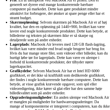
Pris
: En af ulemperne ved Macbook Air er prisen. Den er
generelt set dyrere end mange konkurrerende bærbare
computere på markedet. Dette kan gøre produktet mindre
attraktivt for forbrugere, der ønsker at spare penge eller har et
stramt budget.
Skærmopløsning
: Selvom skærmen på Macbook Air er af høj
kvalitet, har den en opløsning på 1440×900, hvilket kan være
lavere end nogle konkurrerende produkter. Dette kan betyde, at
billederne og teksten på skærmen ikke er så skarpe og
detaljerede som på andre enheder.
Lagerplads
: Macbook Air leveres med 128 GB flash-lagring,
hvilket kan være mindre end hvad nogle brugere har brug for.
Hvis du har mange store filer, som videoer eller billeder, kan du
hurtigt løbe tør for lagerplads. Dette kan være en ulempe i
forhold til konkurrerende produkter, der tilbyder større
lagerkapacitet.
Grafikydelse
: Selvom Macbook Air har et Intel HD 6000
grafikkort, er det ikke så kraftfuldt som dedikerede grafikkort,
der findes i nogle konkurrerende bærbare computere. Dette kan
betyde, at visse grafisk krævende opgaver, som spil eller
videoredigering, ikke kører så glat eller har den samme høje
billedkvalitet som på andre enheder.
Opgraderingsmuligheder
: En anden ulempe ved Macbook Air
er manglen på muligheder for hardwareopgraderinger. Da
mange af komponenterne er integreret i computeren, kan du ikke