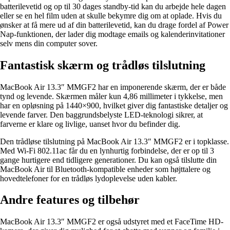
batterilevetid og op til 30 dages standby-tid kan du arbejde hele dagen
eller se en hel film uden at skulle bekymre dig om at oplade. Hvis du
ønsker at få mere ud af din batterilevetid, kan du drage fordel af Power
Nap-funktionen, der lader dig modtage emails og kalenderinvitationer
selv mens din computer sover.
Fantastisk skærm og trådløs tilslutning
MacBook Air 13.3″ MMGF2 har en imponerende skærm, der er både
tynd og levende. Skærmen måler kun 4,86 millimeter i tykkelse, men
har en opløsning på 1440×900, hvilket giver dig fantastiske detaljer og
levende farver. Den baggrundsbelyste LED-teknologi sikrer, at
farverne er klare og livlige, uanset hvor du befinder dig.
Den trådløse tilslutning på MacBook Air 13.3″ MMGF2 er i topklasse.
Med Wi-Fi 802.11ac får du en lynhurtig forbindelse, der er op til 3
gange hurtigere end tidligere generationer. Du kan også tilslutte din
MacBook Air til Bluetooth-kompatible enheder som højttalere og
hovedtelefoner for en trådløs lydoplevelse uden kabler.
Andre features og tilbehør
MacBook Air 13.3″ MMGF2 er også udstyret med et FaceTime HD-