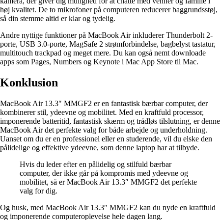
kamera, der giver dig mulighed for at chatte med venner og familie i
høj kvalitet. De to mikrofoner på computeren reducerer baggrundsstøj,
så din stemme altid er klar og tydelig.
Andre nyttige funktioner på MacBook Air inkluderer Thunderbolt 2-
porte, USB 3.0-porte, MagSafe 2 strømforbindelse, bagbelyst tastatur,
multitouch trackpad og meget mere. Du kan også nemt downloade
apps som Pages, Numbers og Keynote i Mac App Store til Mac.
Konklusion
MacBook Air 13.3″ MMGF2 er en fantastisk bærbar computer, der
kombinerer stil, ydeevne og mobilitet. Med en kraftfuld processor,
imponerende batteritid, fantastisk skærm og trådløs tilslutning, er denne
MacBook Air det perfekte valg for både arbejde og underholdning.
Uanset om du er en professionel eller en studerende, vil du elske den
pålidelige og effektive ydeevne, som denne laptop har at tilbyde.
Hvis du leder efter en pålidelig og stilfuld bærbar
computer, der ikke går på kompromis med ydeevne og
mobilitet, så er MacBook Air 13.3″ MMGF2 det perfekte
valg for dig.
Og husk, med MacBook Air 13.3″ MMGF2 kan du nyde en kraftfuld
og imponerende computeroplevelse hele dagen lang.