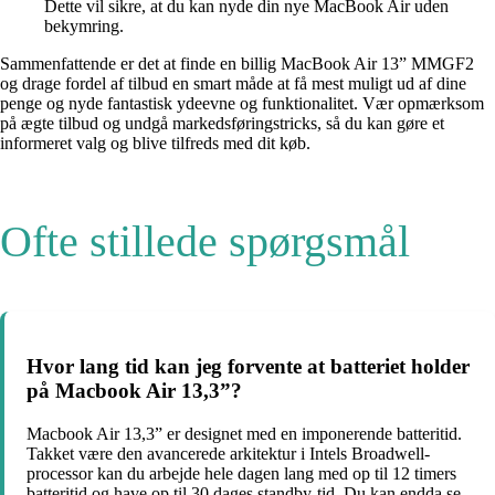
Dette vil sikre, at du kan nyde din nye MacBook Air uden
bekymring.
Sammenfattende er det at finde en billig MacBook Air 13” MMGF2
og drage fordel af tilbud en smart måde at få mest muligt ud af dine
penge og nyde fantastisk ydeevne og funktionalitet. Vær opmærksom
på ægte tilbud og undgå markedsføringstricks, så du kan gøre et
informeret valg og blive tilfreds med dit køb.
Ofte stillede spørgsmål
Hvor lang tid kan jeg forvente at batteriet holder
på Macbook Air 13,3”?
Macbook Air 13,3” er designet med en imponerende batteritid.
Takket være den avancerede arkitektur i Intels Broadwell-
processor kan du arbejde hele dagen lang med op til 12 timers
batteritid og have op til 30 dages standby-tid. Du kan endda se