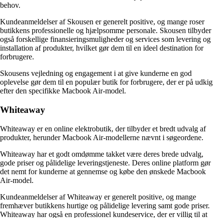
behov.
Kundeanmeldelser af Skousen er generelt positive, og mange roser
butikkens professionelle og hjælpsomme personale. Skousen tilbyder
også forskellige finansieringsmuligheder og services som levering og
installation af produkter, hvilket gør dem til en ideel destination for
forbrugere.
Skousens vejledning og engagement i at give kunderne en god
oplevelse gør dem til en populær butik for forbrugere, der er på udkig
efter den specifikke Macbook Air-model.
Whiteaway
Whiteaway er en online elektrobutik, der tilbyder et bredt udvalg af
produkter, herunder Macbook Air-modellerne nævnt i søgeordene.
Whiteaway har et godt omdømme takket være deres brede udvalg,
gode priser og pålidelige leveringstjeneste. Deres online platform gør
det nemt for kunderne at gennemse og købe den ønskede Macbook
Air-model.
Kundeanmeldelser af Whiteaway er generelt positive, og mange
fremhæver butikkens hurtige og pålidelige levering samt gode priser.
Whiteaway har også en professionel kundeservice, der er villig til at