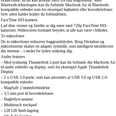
rækkevidde, så du kan arbejde mere frit end nogensinde. Med
Bluetooth-teknologien kan du forbinde Macbook Air til Bluetooth-
kompatible enheder som for eksempel højttalere eller hovedtelefoner.
Selv uden kabler holder du forbindelsen.
FaceTime HD-kamera
Lad dine venner og familie se dig mere med 720p FaceTime HD-
kameraet. Widescreen-formatet betyder, at alle kan være i billedet.
To mikrofoner
De to mikrofoner reducerer baggrundslyden. Brug Dictation og
mikrofonerne skaber en adaptiv lydstråle, som intelligent identificerer
din stemme – i stedet for lyden omkring dig.
Andre features
– Med lynhurtig Thunderbolt 2-port kan du forbinde din Macbook Air
til andre enheder og display, som for eksempel Apple Thunderbolt
Display
– 2 x USB 3.0-porte, som kan anvendes af USB 3.0 og USB 2.0-
kompatible enheder
– MagSafe 2 strømforbindelse
– 3,5 mm port til hovedtelefoner
– Bagbelyst tastatur
– Multitouch trackpad
– 128 GB flash-lagring