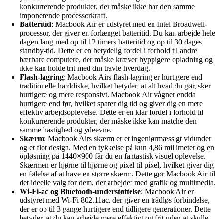
konkurrerende produkter, der måske ikke har den samme
imponerende processorkraft.
Batteritid
: Macbook Air er udstyret med en Intel Broadwell-
processor, der giver en forlænget batteritid. Du kan arbejde hele
dagen lang med op til 12 timers batteritid og op til 30 dages
standby-tid. Dette er en betydelig fordel i forhold til andre
bærbare computere, der måske kræver hyppigere opladning og
ikke kan holde trit med din travle hverdag.
Flash-lagring
: Macbook Airs flash-lagring er hurtigere end
traditionelle harddiske, hvilket betyder, at alt hvad du gør, sker
hurtigere og mere responsivt. Macbook Air vågner endda
hurtigere end før, hvilket sparer dig tid og giver dig en mere
effektiv arbejdsoplevelse. Dette er en klar fordel i forhold til
konkurrerende produkter, der måske ikke kan matche den
samme hastighed og ydeevne.
Skærm
: Macbook Airs skærm er et ingeniørmæssigt vidunder
og et flot design. Med en tykkelse på kun 4,86 millimeter og en
opløsning på 1440×900 får du en fantastisk visuel oplevelse.
Skærmen er hjørne til hjørne og pixel til pixel, hvilket giver dig
en følelse af at have en større skærm. Dette gør Macbook Air til
det ideelle valg for dem, der arbejder med grafik og multimedia.
Wi-Fi-ac og Bluetooth-understøttelse
: Macbook Air er
udstyret med Wi-Fi 802.11ac, der giver en trådløs forbindelse,
der er op til 3 gange hurtigere end tidligere generationer. Dette
betyder, at du kan arbejde mere effektivt og frit uden at skulle