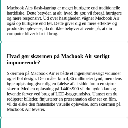
Macbook Airs flash-lagring er meget hurtigere end traditionelle
harddiske. Dette betyder, at alt, hvad du gør, vil foregå hurtigere
og mere responsivt. Ud over hastigheden vågner Macbook Air
også op hurtigere end før. Dette giver dig en mere effektiv og
produktiv oplevelse, da du ikke behøver at vente på, at din
computer bliver klar til brug.
Hvad gør skærmen på Macbook Air særligt
imponerende?
Skærmen på Macbook Air er både et ingeniørmæssigt vidunder
og et flot design. Den måler kun 4,86 millimeter tynd, men dens
høje opløsning giver dig en følelse af at sidde foran en større
skærm. Med en opløsning på 1440×900 vil du nyde klare og
levende farver ved brug af LED-baggrundslys. Uanset om du
redigerer billeder, finjusterer en præsentation eller ser en film,
vil du elske den fantastiske visuelle oplevelse, som skærmen på
Macbook Air leverer.