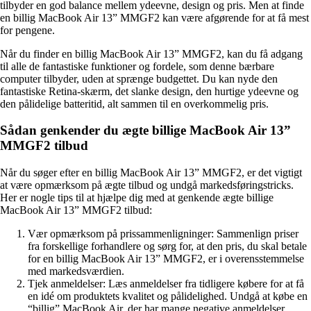
tilbyder en god balance mellem ydeevne, design og pris. Men at finde
en billig MacBook Air 13” MMGF2 kan være afgørende for at få mest
for pengene.
Når du finder en billig MacBook Air 13” MMGF2, kan du få adgang
til alle de fantastiske funktioner og fordele, som denne bærbare
computer tilbyder, uden at sprænge budgettet. Du kan nyde den
fantastiske Retina-skærm, det slanke design, den hurtige ydeevne og
den pålidelige batteritid, alt sammen til en overkommelig pris.
Sådan genkender du ægte billige MacBook Air 13”
MMGF2 tilbud
Når du søger efter en billig MacBook Air 13” MMGF2, er det vigtigt
at være opmærksom på ægte tilbud og undgå markedsføringstricks.
Her er nogle tips til at hjælpe dig med at genkende ægte billige
MacBook Air 13” MMGF2 tilbud:
Vær opmærksom på prissammenligninger: Sammenlign priser
fra forskellige forhandlere og sørg for, at den pris, du skal betale
for en billig MacBook Air 13” MMGF2, er i overensstemmelse
med markedsværdien.
Tjek anmeldelser: Læs anmeldelser fra tidligere købere for at få
en idé om produktets kvalitet og pålidelighed. Undgå at købe en
“billig” MacBook Air, der har mange negative anmeldelser.