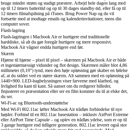
bruge mindre strøm og stadigt præstere. Arbejd hele dagen lang med
op til 12 timers batteritid og op til 30 dages standby-tid, eller få op til
12 timers filmafspilning på iTunes. Brug Power Nap og du vil
fortsætte med at modtage emails og kalenderinvitationer, mens din
computer sover.
Flash-lagring
Flash-lagringen i Macbook Air er hurtigere end traditionelle
harddiske, så alt du gør foregår hurtigere og mere responsivt.
Macbook Air vågner endda hurtigere end før.
Skærm
Hjørne til hjørne – pixel til pixel – skærmen på Macbook Air er både
et ingeniørmæssigt vidunder og flot design. Skærmen måler blot 4,86
millimeter (0,19”) tynd, men den høje opløsning gør skaber en følelse
af, at du sidder ved en større skærm. Alt sammen med en opløsning på
1440×900. LED-bagbelysningen viser farverne med klarhed, og
livlighed fra kant til kant. Så uanset om du redigerer billeder,
finjusterer en præsentation eller ser en film kommer du til at elske det,
du ser.
Wi-Fi-ac og Bluetooth-understøttelse
Med Wi-Fi 802.11ac løfter Macbook Air trådløs forbindelse til nye
højder. Forbind til en 802.11ac basestation – inklusiv AirPort Extreme
eller AirPort Time Capsule – og oplev en trådløs ydelse, som er op til
3 gange hurtigere end tidligere generation. 802.11ac leverer også stor