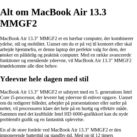
Alt om MacBook Air 13.3
MMGF2
MacBook Air 13.3″ MMGF2 er en bærbar computer, der kombinerer
ydelse, stil og mobilitet. Uanset om du er på vej til kontoret eller skal
arbejde hjemmefra, er denne laptop det perfekte valg for dem, der
ønsker en pålidelig og praktisk computer. Med en række avancerede
funktioner og enestående ydeevne, vil MacBook Air 13.3″ MMGF2
imødekomme alle dine behov.
Ydeevne hele dagen med stil
MacBook Air 13.3″ MMGF2 er udstyret med en 5. generations Intel
Core i5-processor, der leverer høj ydeevne til enhver opgave. Uanset
om du redigerer billeder, arbejder på præsentationer eller surfer på
nettet, vil processoren klare det hele på en hurtig og effektiv måde.
Sammen med det kraftfulde Intel HD 6000-grafikkort kan du nyde
problemfri grafik og en fantastisk oplevelse.
En af de store fordele ved MacBook Air 13.3″ MMGF2 er den
imponerende batteritid og standby-tid. Med op til 12 timers