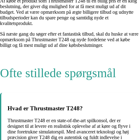
At købe et produkt som Thrustmaster T248 til en billig pris er en klog
beslutning, der giver dig mulighed for at få mest muligt ud af dit
budget. Ved at være opmærksom på ægte billigere tilbud og udnytte
tilbudsperioder kan du spare penge og samtidig nyde et
kvalitetsprodukt.
Så næste gang du søger efter et fantastisk tilbud, skal du huske at være
opmærksom på Thrustmaster T248 og nyde fordelene ved at købe
billigt og få mest muligt ud af dine købsbeslutninger.
Ofte stillede spørgsmål
Hvad er Thrustmaster T248?
Thrustmaster T248 er en state-of-the-art spilkonsol, der er
designet til at levere en realistisk oplevelse af at køre og flyve i
dine foretrukne simulatorspil. Med avanceret teknologi og høj
præcision giver T248 dig en autentisk og fuldt indlevelse i