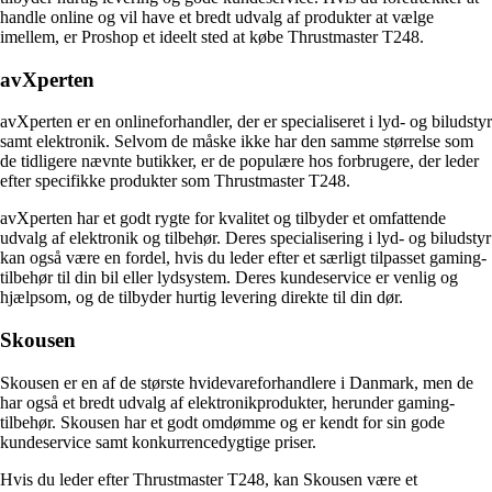
handle online og vil have et bredt udvalg af produkter at vælge
imellem, er Proshop et ideelt sted at købe Thrustmaster T248.
avXperten
avXperten er en onlineforhandler, der er specialiseret i lyd- og biludstyr
samt elektronik. Selvom de måske ikke har den samme størrelse som
de tidligere nævnte butikker, er de populære hos forbrugere, der leder
efter specifikke produkter som Thrustmaster T248.
avXperten har et godt rygte for kvalitet og tilbyder et omfattende
udvalg af elektronik og tilbehør. Deres specialisering i lyd- og biludstyr
kan også være en fordel, hvis du leder efter et særligt tilpasset gaming-
tilbehør til din bil eller lydsystem. Deres kundeservice er venlig og
hjælpsom, og de tilbyder hurtig levering direkte til din dør.
Skousen
Skousen er en af de største hvidevareforhandlere i Danmark, men de
har også et bredt udvalg af elektronikprodukter, herunder gaming-
tilbehør. Skousen har et godt omdømme og er kendt for sin gode
kundeservice samt konkurrencedygtige priser.
Hvis du leder efter Thrustmaster T248, kan Skousen være et