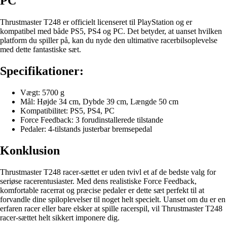
PC
Thrustmaster T248 er officielt licenseret til PlayStation og er
kompatibel med både PS5, PS4 og PC. Det betyder, at uanset hvilken
platform du spiller på, kan du nyde den ultimative racerbilsoplevelse
med dette fantastiske sæt.
Specifikationer:
Vægt: 5700 g
Mål: Højde 34 cm, Dybde 39 cm, Længde 50 cm
Kompatibilitet: PS5, PS4, PC
Force Feedback: 3 forudinstallerede tilstande
Pedaler: 4-tilstands justerbar bremsepedal
Konklusion
Thrustmaster T248 racer-sættet er uden tvivl et af de bedste valg for
seriøse racerentusiaster. Med dens realistiske Force Feedback,
komfortable racerrat og præcise pedaler er dette sæt perfekt til at
forvandle dine spiloplevelser til noget helt specielt. Uanset om du er en
erfaren racer eller bare elsker at spille racerspil, vil Thrustmaster T248
racer-sættet helt sikkert imponere dig.