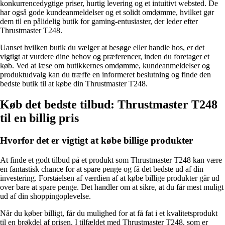
konkurrencedygtige priser, hurtig levering og et intuitivt websted. De
har også gode kundeanmeldelser og et solidt omdømme, hvilket gør
dem til en pålidelig butik for gaming-entusiaster, der leder efter
Thrustmaster T248.
Uanset hvilken butik du vælger at besøge eller handle hos, er det
vigtigt at vurdere dine behov og præferencer, inden du foretager et
køb. Ved at læse om butikkernes omdømme, kundeanmeldelser og
produktudvalg kan du træffe en informeret beslutning og finde den
bedste butik til at købe din Thrustmaster T248.
Køb det bedste tilbud: Thrustmaster T248
til en billig pris
Hvorfor det er vigtigt at købe billige produkter
At finde et godt tilbud på et produkt som Thrustmaster T248 kan være
en fantastisk chance for at spare penge og få det bedste ud af din
investering. Forståelsen af værdien af at købe billige produkter går ud
over bare at spare penge. Det handler om at sikre, at du får mest muligt
ud af din shoppingoplevelse.
Når du køber billigt, får du mulighed for at få fat i et kvalitetsprodukt
til en brøkdel af prisen. I tilfældet med Thrustmaster T248, som er