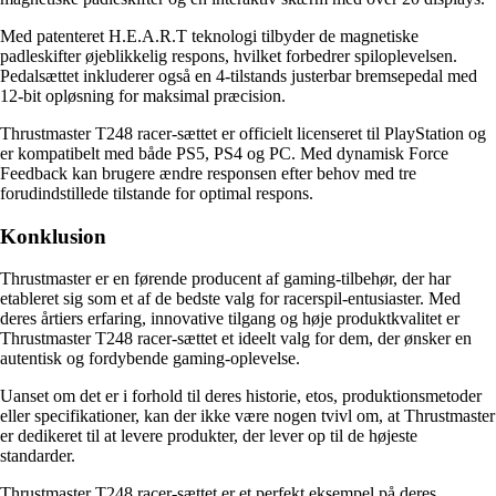
Med patenteret H.E.A.R.T teknologi tilbyder de magnetiske
padleskifter øjeblikkelig respons, hvilket forbedrer spiloplevelsen.
Pedalsættet inkluderer også en 4-tilstands justerbar bremsepedal med
12-bit opløsning for maksimal præcision.
Thrustmaster T248 racer-sættet er officielt licenseret til PlayStation og
er kompatibelt med både PS5, PS4 og PC. Med dynamisk Force
Feedback kan brugere ændre responsen efter behov med tre
forudindstillede tilstande for optimal respons.
Konklusion
Thrustmaster er en førende producent af gaming-tilbehør, der har
etableret sig som et af de bedste valg for racerspil-entusiaster. Med
deres årtiers erfaring, innovative tilgang og høje produktkvalitet er
Thrustmaster T248 racer-sættet et ideelt valg for dem, der ønsker en
autentisk og fordybende gaming-oplevelse.
Uanset om det er i forhold til deres historie, etos, produktionsmetoder
eller specifikationer, kan der ikke være nogen tvivl om, at Thrustmaster
er dedikeret til at levere produkter, der lever op til de højeste
standarder.
Thrustmaster T248 racer-sættet er et perfekt eksempel på deres