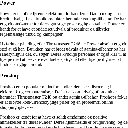
Power
Power er en af de førende elektronikforhandlere i Danmark og har et
bredt udvalg af elektronikprodukter, herunder gaming-tilbehør. De har
et godt omdømme for deres gunstige priser og høje kvalitet. Power er
kendt for at have et opdateret udvalg af produkter og tilbyder
regelmæssige tilbud og kampagner.
Hvis du er på udkig efter Thrustmaster T248, er Power absolut et godt
sted at gå hen. Butikken har et bredt udvalg af gaming-tilbehør og har
sandsynligvis det, du søger. Deres kyndige personale er også klar til at
hjælpe med at besvare eventuelle spørgsmål eller hjælpe dig med at
finde det rigtige produkt.
Proshop
Proshop er en populær onlineforhandler, der specialiserer sig i
elektronik og computerudstyr. De har et stort udvalg af produkter,
herunder Thrustmaster T248 og andet gaming-tilbehør. Proshops fokus
er at tilbyde konkurrencedygtige priser og en problemfri online
shoppingoplevelse.
Proshop er kendt for at have et solidt omdømme og positive
anmeldelser fra deres kunder. Deres hjemmeside er brugervenlig, og de
tilbyder hurtig levering og gode kundeservice. Hvis du foretrækker at