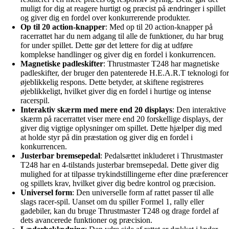
muligt for dig at reagere hurtigt og præcist på ændringer i spillet
og giver dig en fordel over konkurrerende produkter.
Op til 20 action-knapper
: Med op til 20 action-knapper på
racerrattet har du nem adgang til alle de funktioner, du har brug
for under spillet. Dette gør det lettere for dig at udføre
komplekse handlinger og giver dig en fordel i konkurrencen.
Magnetiske padleskifter
: Thrustmaster T248 har magnetiske
padleskifter, der bruger den patenterede H.E.A.R.T teknologi for
øjeblikkelig respons. Dette betyder, at skiftene registreres
øjeblikkeligt, hvilket giver dig en fordel i hurtige og intense
racerspil.
Interaktiv skærm med mere end 20 displays
: Den interaktive
skærm på racerrattet viser mere end 20 forskellige displays, der
giver dig vigtige oplysninger om spillet. Dette hjælper dig med
at holde styr på din præstation og giver dig en fordel i
konkurrencen.
Justerbar bremsepedal
: Pedalsættet inkluderet i Thrustmaster
T248 har en 4-tilstands justerbar bremsepedal. Dette giver dig
mulighed for at tilpasse trykindstillingerne efter dine præferencer
og spillets krav, hvilket giver dig bedre kontrol og præcision.
Universel form
: Den universelle form af rattet passer til alle
slags racer-spil. Uanset om du spiller Formel 1, rally eller
gadebiler, kan du bruge Thrustmaster T248 og drage fordel af
dets avancerede funktioner og præcision.