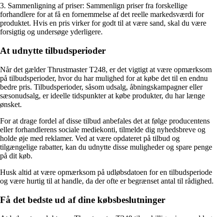
3. Sammenligning af priser: Sammenlign priser fra forskellige
forhandlere for at få en fornemmelse af det reelle markedsværdi for
produktet. Hvis en pris virker for godt til at være sand, skal du være
forsigtig og undersøge yderligere.
At udnytte tilbudsperioder
Når det gælder Thrustmaster T248, er det vigtigt at være opmærksom
på tilbudsperioder, hvor du har mulighed for at købe det til en endnu
bedre pris. Tilbudsperioder, såsom udsalg, åbningskampagner eller
sæsonudsalg, er ideelle tidspunkter at købe produkter, du har længe
ønsket.
For at drage fordel af disse tilbud anbefales det at følge producentens
eller forhandlerens sociale mediekonti, tilmelde dig nyhedsbreve og
holde øje med reklamer. Ved at være opdateret på tilbud og
tilgængelige rabatter, kan du udnytte disse muligheder og spare penge
på dit køb.
Husk altid at være opmærksom på udløbsdatoen for en tilbudsperiode
og være hurtig til at handle, da der ofte er begrænset antal til rådighed.
Få det bedste ud af dine købsbeslutninger