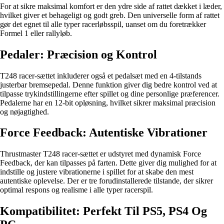
For at sikre maksimal komfort er den ydre side af rattet dækket i læder,
hvilket giver et behageligt og godt greb. Den universelle form af rattet
gør det egnet til alle typer racerløbsspil, uanset om du foretrækker
Formel 1 eller rallyløb.
Pedaler: Præcision og Kontrol
T248 racer-sættet inkluderer også et pedalsæt med en 4-tilstands
justerbar bremsepedal. Denne funktion giver dig bedre kontrol ved at
tilpasse trykindstillingerne efter spillet og dine personlige præferencer.
Pedalerne har en 12-bit opløsning, hvilket sikrer maksimal præcision
og nøjagtighed.
Force Feedback: Autentiske Vibrationer
Thrustmaster T248 racer-sættet er udstyret med dynamisk Force
Feedback, der kan tilpasses på farten. Dette giver dig mulighed for at
indstille og justere vibrationerne i spillet for at skabe den mest
autentiske oplevelse. Der er tre forudinstallerede tilstande, der sikrer
optimal respons og realisme i alle typer racerspil.
Kompatibilitet: Perfekt Til PS5, PS4 Og