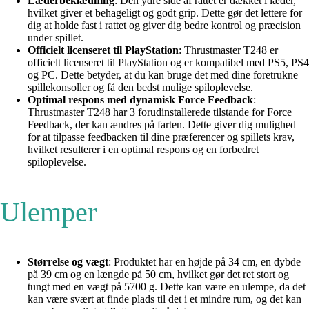
Læderbeklædning
: Den ydre side af rattet er dækket i læder,
hvilket giver et behageligt og godt grip. Dette gør det lettere for
dig at holde fast i rattet og giver dig bedre kontrol og præcision
under spillet.
Officielt licenseret til PlayStation
: Thrustmaster T248 er
officielt licenseret til PlayStation og er kompatibel med PS5, PS4
og PC. Dette betyder, at du kan bruge det med dine foretrukne
spillekonsoller og få den bedst mulige spiloplevelse.
Optimal respons med dynamisk Force Feedback
:
Thrustmaster T248 har 3 forudinstallerede tilstande for Force
Feedback, der kan ændres på farten. Dette giver dig mulighed
for at tilpasse feedbacken til dine præferencer og spillets krav,
hvilket resulterer i en optimal respons og en forbedret
spiloplevelse.
Ulemper
Størrelse og vægt
: Produktet har en højde på 34 cm, en dybde
på 39 cm og en længde på 50 cm, hvilket gør det ret stort og
tungt med en vægt på 5700 g. Dette kan være en ulempe, da det
kan være svært at finde plads til det i et mindre rum, og det kan