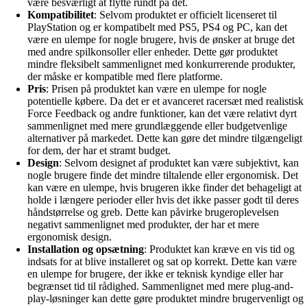
være besværligt at flytte rundt på det.
Kompatibilitet
: Selvom produktet er officielt licenseret til
PlayStation og er kompatibelt med PS5, PS4 og PC, kan det
være en ulempe for nogle brugere, hvis de ønsker at bruge det
med andre spilkonsoller eller enheder. Dette gør produktet
mindre fleksibelt sammenlignet med konkurrerende produkter,
der måske er kompatible med flere platforme.
Pris
: Prisen på produktet kan være en ulempe for nogle
potentielle købere. Da det er et avanceret racersæt med realistisk
Force Feedback og andre funktioner, kan det være relativt dyrt
sammenlignet med mere grundlæggende eller budgetvenlige
alternativer på markedet. Dette kan gøre det mindre tilgængeligt
for dem, der har et stramt budget.
Design
: Selvom designet af produktet kan være subjektivt, kan
nogle brugere finde det mindre tiltalende eller ergonomisk. Det
kan være en ulempe, hvis brugeren ikke finder det behageligt at
holde i længere perioder eller hvis det ikke passer godt til deres
håndstørrelse og greb. Dette kan påvirke brugeroplevelsen
negativt sammenlignet med produkter, der har et mere
ergonomisk design.
Installation og opsætning
: Produktet kan kræve en vis tid og
indsats for at blive installeret og sat op korrekt. Dette kan være
en ulempe for brugere, der ikke er teknisk kyndige eller har
begrænset tid til rådighed. Sammenlignet med mere plug-and-
play-løsninger kan dette gøre produktet mindre brugervenligt og