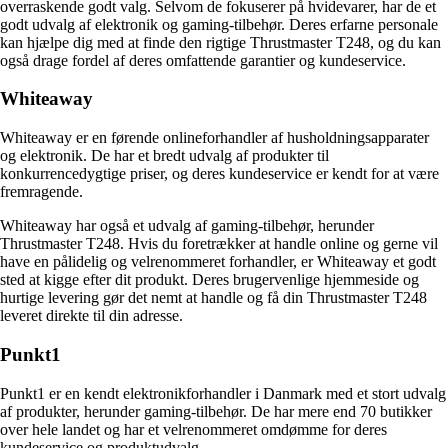
overraskende godt valg. Selvom de fokuserer på hvidevarer, har de et
godt udvalg af elektronik og gaming-tilbehør. Deres erfarne personale
kan hjælpe dig med at finde den rigtige Thrustmaster T248, og du kan
også drage fordel af deres omfattende garantier og kundeservice.
Whiteaway
Whiteaway er en førende onlineforhandler af husholdningsapparater
og elektronik. De har et bredt udvalg af produkter til
konkurrencedygtige priser, og deres kundeservice er kendt for at være
fremragende.
Whiteaway har også et udvalg af gaming-tilbehør, herunder
Thrustmaster T248. Hvis du foretrækker at handle online og gerne vil
have en pålidelig og velrenommeret forhandler, er Whiteaway et godt
sted at kigge efter dit produkt. Deres brugervenlige hjemmeside og
hurtige levering gør det nemt at handle og få din Thrustmaster T248
leveret direkte til din adresse.
Punkt1
Punkt1 er en kendt elektronikforhandler i Danmark med et stort udvalg
af produkter, herunder gaming-tilbehør. De har mere end 70 butikker
over hele landet og har et velrenommeret omdømme for deres
kundeservice og produktudvalg.