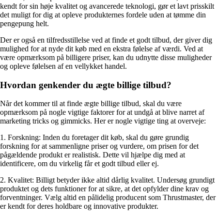
kendt for sin høje kvalitet og avancerede teknologi, gør et lavt prisskilt
det muligt for dig at opleve produkternes fordele uden at tømme din
pengepung helt.
Der er også en tilfredsstillelse ved at finde et godt tilbud, der giver dig
mulighed for at nyde dit køb med en ekstra følelse af værdi. Ved at
være opmærksom på billigere priser, kan du udnytte disse muligheder
og opleve følelsen af en vellykket handel.
Hvordan genkender du ægte billige tilbud?
Når det kommer til at finde ægte billige tilbud, skal du være
opmærksom på nogle vigtige faktorer for at undgå at blive narret af
marketing tricks og gimmicks. Her er nogle vigtige ting at overveje:
1. Forskning: Inden du foretager dit køb, skal du gøre grundig
forskning for at sammenligne priser og vurdere, om prisen for det
pågældende produkt er realistisk. Dette vil hjælpe dig med at
identificere, om du virkelig får et godt tilbud eller ej.
2. Kvalitet: Billigt betyder ikke altid dårlig kvalitet. Undersøg grundigt
produktet og dets funktioner for at sikre, at det opfylder dine krav og
forventninger. Vælg altid en pålidelig producent som Thrustmaster, der
er kendt for deres holdbare og innovative produkter.