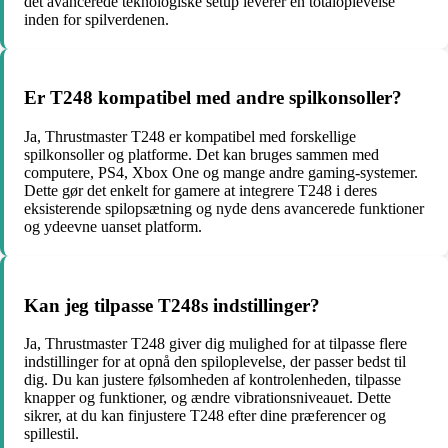
det avancerede teknologiske setup leverer en totaloplevelse
inden for spilverdenen.
Er T248 kompatibel med andre spilkonsoller?
Ja, Thrustmaster T248 er kompatibel med forskellige
spilkonsoller og platforme. Det kan bruges sammen med
computere, PS4, Xbox One og mange andre gaming-systemer.
Dette gør det enkelt for gamere at integrere T248 i deres
eksisterende spilopsætning og nyde dens avancerede funktioner
og ydeevne uanset platform.
Kan jeg tilpasse T248s indstillinger?
Ja, Thrustmaster T248 giver dig mulighed for at tilpasse flere
indstillinger for at opnå den spiloplevelse, der passer bedst til
dig. Du kan justere følsomheden af kontrolenheden, tilpasse
knapper og funktioner, og ændre vibrationsniveauet. Dette
sikrer, at du kan finjustere T248 efter dine præferencer og
spillestil.