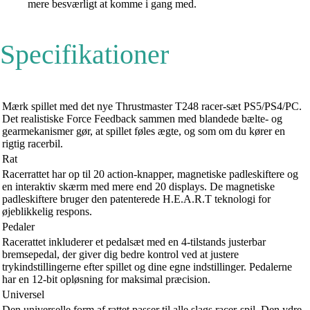
mere besværligt at komme i gang med.
Specifikationer
Mærk spillet med det nye Thrustmaster T248 racer-sæt PS5/PS4/PC.
Det realistiske Force Feedback sammen med blandede bælte- og
gearmekanismer gør, at spillet føles ægte, og som om du kører en
rigtig racerbil.
Rat
Racerrattet har op til 20 action-knapper, magnetiske padleskiftere og
en interaktiv skærm med mere end 20 displays. De magnetiske
padleskiftere bruger den patenterede H.E.A.R.T teknologi for
øjeblikkelig respons.
Pedaler
Racerattet inkluderer et pedalsæt med en 4-tilstands justerbar
bremsepedal, der giver dig bedre kontrol ved at justere
trykindstillingerne efter spillet og dine egne indstillinger. Pedalerne
har en 12-bit opløsning for maksimal præcision.
Universel
Den universelle form af rattet passer til alle slags racer-spil. Den ydre