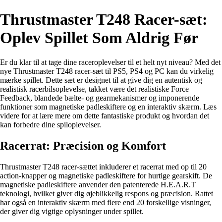
Thrustmaster T248 Racer-sæt:
Oplev Spillet Som Aldrig Før
Er du klar til at tage dine raceroplevelser til et helt nyt niveau? Med det
nye Thrustmaster T248 racer-sæt til PS5, PS4 og PC kan du virkelig
mærke spillet. Dette sæt er designet til at give dig en autentisk og
realistisk racerbilsoplevelse, takket være det realistiske Force
Feedback, blandede bælte- og gearmekanismer og imponerende
funktioner som magnetiske padleskiftere og en interaktiv skærm. Læs
videre for at lære mere om dette fantastiske produkt og hvordan det
kan forbedre dine spiloplevelser.
Racerrat: Præcision og Komfort
Thrustmaster T248 racer-sættet inkluderer et racerrat med op til 20
action-knapper og magnetiske padleskiftere for hurtige gearskift. De
magnetiske padleskiftere anvender den patenterede H.E.A.R.T
teknologi, hvilket giver dig øjeblikkelig respons og præcision. Rattet
har også en interaktiv skærm med flere end 20 forskellige visninger,
der giver dig vigtige oplysninger under spillet.