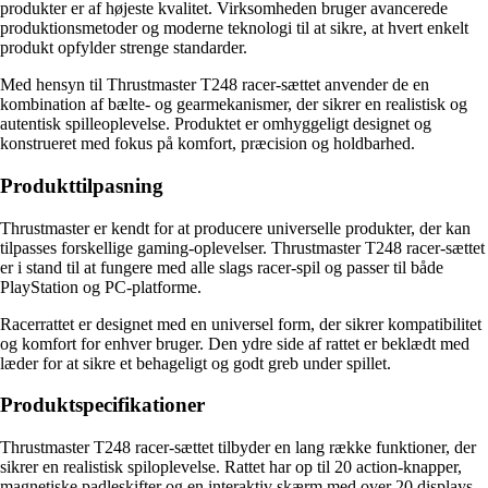
produkter er af højeste kvalitet. Virksomheden bruger avancerede
produktionsmetoder og moderne teknologi til at sikre, at hvert enkelt
produkt opfylder strenge standarder.
Med hensyn til Thrustmaster T248 racer-sættet anvender de en
kombination af bælte- og gearmekanismer, der sikrer en realistisk og
autentisk spilleoplevelse. Produktet er omhyggeligt designet og
konstrueret med fokus på komfort, præcision og holdbarhed.
Produkttilpasning
Thrustmaster er kendt for at producere universelle produkter, der kan
tilpasses forskellige gaming-oplevelser. Thrustmaster T248 racer-sættet
er i stand til at fungere med alle slags racer-spil og passer til både
PlayStation og PC-platforme.
Racerrattet er designet med en universel form, der sikrer kompatibilitet
og komfort for enhver bruger. Den ydre side af rattet er beklædt med
læder for at sikre et behageligt og godt greb under spillet.
Produktspecifikationer
Thrustmaster T248 racer-sættet tilbyder en lang række funktioner, der
sikrer en realistisk spiloplevelse. Rattet har op til 20 action-knapper,
magnetiske padleskifter og en interaktiv skærm med over 20 displays.