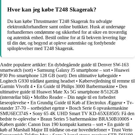
Hvor kan jeg købe T248 Skagerak?
Du kan købe Thrustmaster T248 Skagerak fra udvalgte
elektronikforhandlere samt online butikker. Husk at undersøge
forhandlernes omdømme og sikkerhed for at sikre en troværdig
og autentisk enhed. Bestil online for at få bekvem levering lige
til din dør, og begynd at opleve autentiske og fordybende
spiloplevelser med T248 Skagerak.
Andre populære artikler:
En dybdegående guide til Denver SW-163
smartwatch (sort)
•
Samsung Galaxy J5 smartphone – sort
•
Huawei
P30 Pro smartphone 128 GB (sort): Den ultimative købeguide
•
Logitech G930 trådløst gaming headset
•
Købervejledning til remme til
Garmin Vivofit 4
•
En Guide til Philips 3000 Barbermaskine
•
Den
ultimative guide til Huawei Mate Xs 5G smartphone 8/512GB
(interstellar blå)
•
Mofibo Reader – Din nøgle til en forbedret
læseoplevelse
•
En Grundig Guide til Køb af Electrolux Æggeur
•
Tv-
stander 37-70 – sortbejdset egetræ
•
Bosch Serie 6 opvaskemaskine
SMU6ECI74S
•
Sony 65 4K UHD Smart TV KD-65XE8505: Få den
bedste tv-oplevelse
•
Braun Series 5 barbermaskine BRA50B1000S
•
Købers guide: Canon Ixus 190 kompakt kamera – sort
•
En guide til
køb af Marshall Major III trådløse on-ear hovedtelefoner
•
Trust Verto