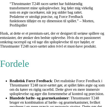
“Thrustmaster T248 racer-sættet har fuldstændig
transformeret mine spiloplevelser. Jeg føler mig virkelig
som en ægte racerkører, når jeg sidder bag rattet.
Pedalerne er utroligt præcise, og Force Feedback
funktionen tilføjer en ny dimension til spillet.” – Morten,
Profilspiller
Husk, at dette er et premium-sæt, der er designet til seriøse spillere og
entusiaster, der ønsker den bedste oplevelse. Hvis du er passioneret
omkring racerspil og vil tage din spiloplevelse til nye højder, er
Thrustmaster T248 racer-sættet uden tvivl et must-have produkt.
Fordele
Realistisk Force Feedback
: Det realistiske Force Feedback i
Thrustmaster T248 racer-sættet gør, at spillet føles ægte og som
om du kører en rigtig racerbil. Dette giver en mere immersiv
spiloplevelse og øger din fornemmelse af kontrol og præcision.
Blandede bælte- og gearmekanismer
: Thrustmaster T248
bruger en kombination af bælte- og gearmekanismer, hvilket
resulterer i en mere præcis og responsiv styring. Dette gør det