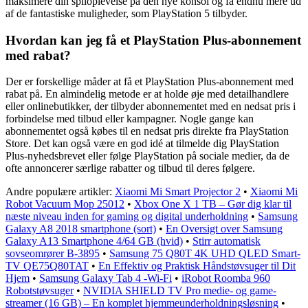
maksimere din spiloplevelse på den nye konsol og få endnu mere ud
af de fantastiske muligheder, som PlayStation 5 tilbyder.
Hvordan kan jeg få et PlayStation Plus-abonnement
med rabat?
Der er forskellige måder at få et PlayStation Plus-abonnement med
rabat på. En almindelig metode er at holde øje med detailhandlere
eller onlinebutikker, der tilbyder abonnementet med en nedsat pris i
forbindelse med tilbud eller kampagner. Nogle gange kan
abonnementet også købes til en nedsat pris direkte fra PlayStation
Store. Det kan også være en god idé at tilmelde dig PlayStation
Plus-nyhedsbrevet eller følge PlayStation på sociale medier, da de
ofte annoncerer særlige rabatter og tilbud til deres følgere.
Andre populære artikler:
Xiaomi Mi Smart Projector 2
•
Xiaomi Mi
Robot Vacuum Mop 25012
•
Xbox One X 1 TB – Gør dig klar til
næste niveau inden for gaming og digital underholdning
•
Samsung
Galaxy A8 2018 smartphone (sort)
•
En Oversigt over Samsung
Galaxy A13 Smartphone 4/64 GB (hvid)
•
Stirr automatisk
sovseomrører B-3895
•
Samsung 75 Q80T 4K UHD QLED Smart-
TV QE75Q80TAT
•
En Effektiv og Praktisk Håndstøvsuger til Dit
Hjem
•
Samsung Galaxy Tab 4 -Wi-Fi
•
iRobot Roomba 960
Robotstøvsuger
•
NVIDIA SHIELD TV Pro medie- og game-
streamer (16 GB) – En komplet hjemmeunderholdningsløsning
•