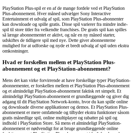
PlayStation Plus-spil er en af de mange fordele ved et PlayStation
Plus-abonnement. Hver måned udvælger Sony Interactive
Entertainment et udvalg af spil, som PlayStation Plus-abonnenter
kan downloade og spille gratis. Disse spil varierer fra mindre indie-
spil til store titler fra velkendte franchises. De gratis spil kan spilles
så længe abonnementet er aktivt, og når en ny måned starter,
udskiftes de tidligere spil med nye. Dette giver abonnenterne
mulighed for at udforske og nyde et bredt udvalg af spil uden ekstra
omkostninger.
Hvad er forskellen mellem et PlayStation Plus-
abonnement og et PlayStation-abonnement?
Mens det kan virke forvirrende at have forskellige typer PlayStation-
abonnementer, er forskellen mellem et PlayStation Plus-abonnement
og et almindeligt PlayStation-abonnement faktisk ret simpelt. Et
almindeligt PlayStation-abonnement er grundlæggende og giver dig
adgang til dit PlayStation Network-konto, hvor du kan spille online
og downloade diverse applikationer og demos. Et PlayStation Plus-
abonnement er mere omfattende og tilbyder ekstra funktioner såsom
gratis månedlige spil, online multiplayer og rabatter på spil og
indhold i PlayStation Store. Så mens et almindeligt PlayStation-
abonnement er nødvendigt for at bruge grundlæggende online