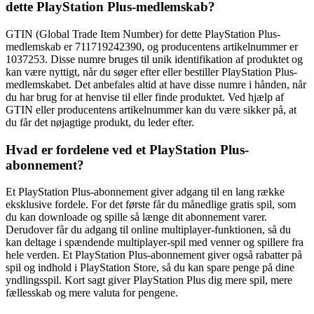
dette PlayStation Plus-medlemskab?
GTIN (Global Trade Item Number) for dette PlayStation Plus-
medlemskab er 711719242390, og producentens artikelnummer er
1037253. Disse numre bruges til unik identifikation af produktet og
kan være nyttigt, når du søger efter eller bestiller PlayStation Plus-
medlemskabet. Det anbefales altid at have disse numre i hånden, når
du har brug for at henvise til eller finde produktet. Ved hjælp af
GTIN eller producentens artikelnummer kan du være sikker på, at
du får det nøjagtige produkt, du leder efter.
Hvad er fordelene ved et PlayStation Plus-
abonnement?
Et PlayStation Plus-abonnement giver adgang til en lang række
eksklusive fordele. For det første får du månedlige gratis spil, som
du kan downloade og spille så længe dit abonnement varer.
Derudover får du adgang til online multiplayer-funktionen, så du
kan deltage i spændende multiplayer-spil med venner og spillere fra
hele verden. Et PlayStation Plus-abonnement giver også rabatter på
spil og indhold i PlayStation Store, så du kan spare penge på dine
yndlingsspil. Kort sagt giver PlayStation Plus dig mere spil, mere
fællesskab og mere valuta for pengene.