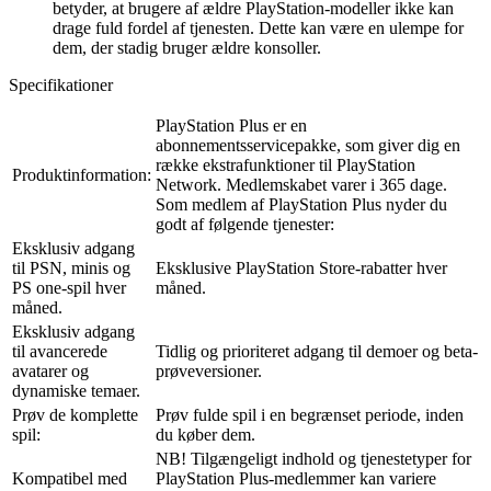
betyder, at brugere af ældre PlayStation-modeller ikke kan
drage fuld fordel af tjenesten. Dette kan være en ulempe for
dem, der stadig bruger ældre konsoller.
Specifikationer
PlayStation Plus er en
abonnementsservicepakke, som giver dig en
række ekstrafunktioner til PlayStation
Produktinformation:
Network. Medlemskabet varer i 365 dage.
Som medlem af PlayStation Plus nyder du
godt af følgende tjenester:
Eksklusiv adgang
til PSN, minis og
Eksklusive PlayStation Store-rabatter hver
PS one-spil hver
måned.
måned.
Eksklusiv adgang
til avancerede
Tidlig og prioriteret adgang til demoer og beta-
avatarer og
prøveversioner.
dynamiske temaer.
Prøv de komplette
Prøv fulde spil i en begrænset periode, inden
spil:
du køber dem.
NB! Tilgængeligt indhold og tjenestetyper for
Kompatibel med
PlayStation Plus-medlemmer kan variere