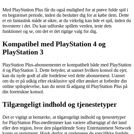
Med PlayStation Plus får du også mulighed for at prøve fulde spil i
en begrænset periode, inden du beslutter dig for at købe dem. Dette
er en fantastisk måde at sikre, at du virkelig kan lide et spil, inden du
investerer i det. Du kan udforske spillets verden, teste dets
funktioner og se, om det er det rigtige valg for dig.
Kompatibel med PlayStation 4 og
PlayStation 3
PlayStation Plus-abonnementet er kompatibelt både med PlayStation
4 og PlayStation 3. Dette betyder, at uanset hvilken konsol du ejer,
kan du nyde godt af alle fordelene ved dette abonnement. Uanset
om du er på udkig efter eksklusive spil eller ønsker at forbedre din
online spiloplevelse, kan du nemt få adgang til PlayStation Plus på
din foretrukne konsol.
Tilgængeligt indhold og tjenestetyper
Det er vigtigt at bemærke, at tilgængeligt indhold og tjenestetyper
for PlayStation Plus-medlemmer kan variere afhængigt af det land
eller den region, hvor den pågældende Sony Entertainment Network
konto er registreret. Husk derfor at undersøge de specifikke fordele