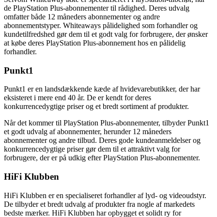
de PlayStation Plus-abonnementer til rådighed. Deres udvalg
omfatter både 12 måneders abonnementer og andre
abonnementstyper. Whiteaways pålidelighed som forhandler og
kundetilfredshed gør dem til et godt valg for forbrugere, der ønsker
at købe deres PlayStation Plus-abonnement hos en pålidelig
forhandler.
Punkt1
Punkt1 er en landsdækkende kæde af hvidevarebutikker, der har
eksisteret i mere end 40 år. De er kendt for deres
konkurrencedygtige priser og et bredt sortiment af produkter.
Når det kommer til PlayStation Plus-abonnementer, tilbyder Punkt1
et godt udvalg af abonnementer, herunder 12 måneders
abonnementer og andre tilbud. Deres gode kundeanmeldelser og
konkurrencedygtige priser gør dem til et attraktivt valg for
forbrugere, der er på udkig efter PlayStation Plus-abonnementer.
HiFi Klubben
HiFi Klubben er en specialiseret forhandler af lyd- og videoudstyr.
De tilbyder et bredt udvalg af produkter fra nogle af markedets
bedste mærker. HiFi Klubben har opbygget et solidt ry for