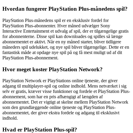
Hvordan fungerer PlayStation Plus-månedens spil?
PlayStation Plus-månedens spil er en eksklusiv fordel for
PlayStation Plus-abonnenter. Hver måned udvælger Sony
Interactive Entertainment et udvalg af spil, der er tilgængelige gratis
for abonnenterne. Disse spil kan downloades og spilles så længe
abonnementet er aktivt. Når en ny måned starter, bliver tidligere
måneders spil udelukket, og nye spil bliver tilgængelige. Dette er en
fantastisk måde at opdage nye spil på og få mest muligt ud af dit
PlayStation Plus-abonnement.
Hvor meget koster PlayStation Network?
PlayStation Network er PlayStations online tjeneste, der giver
adgang til multiplayer-spil og online indhold. Mens netværket i sig
selv er gratis, kræver visse funktioner og fordele et PlayStation Plus-
abonnement, som har en pris afhængigt af længden af
abonnementet. Det er vigtigt at skelne mellem PlayStation Network
som den grundlæggende online tjeneste og PlayStation Plus-
abonnementet, der giver ekstra fordele og adgang til eksklusivt
indhold.
Hvad er PlayStation Plus-spil?