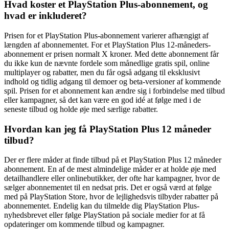
Hvad koster et PlayStation Plus-abonnement, og
hvad er inkluderet?
Prisen for et PlayStation Plus-abonnement varierer afhængigt af
længden af abonnementet. For et PlayStation Plus 12-måneders-
abonnement er prisen normalt X kroner. Med dette abonnement får
du ikke kun de nævnte fordele som månedlige gratis spil, online
multiplayer og rabatter, men du får også adgang til eksklusivt
indhold og tidlig adgang til demoer og beta-versioner af kommende
spil. Prisen for et abonnement kan ændre sig i forbindelse med tilbud
eller kampagner, så det kan være en god idé at følge med i de
seneste tilbud og holde øje med særlige rabatter.
Hvordan kan jeg få PlayStation Plus 12 måneder
tilbud?
Der er flere måder at finde tilbud på et PlayStation Plus 12 måneder
abonnement. En af de mest almindelige måder er at holde øje med
detailhandlere eller onlinebutikker, der ofte har kampagner, hvor de
sælger abonnementet til en nedsat pris. Det er også værd at følge
med på PlayStation Store, hvor de lejlighedsvis tilbyder rabatter på
abonnementet. Endelig kan du tilmelde dig PlayStation Plus-
nyhedsbrevet eller følge PlayStation på sociale medier for at få
opdateringer om kommende tilbud og kampagner.