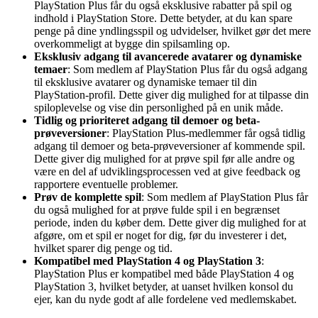
PlayStation Plus får du også eksklusive rabatter på spil og
indhold i PlayStation Store. Dette betyder, at du kan spare
penge på dine yndlingsspil og udvidelser, hvilket gør det mere
overkommeligt at bygge din spilsamling op.
Eksklusiv adgang til avancerede avatarer og dynamiske
temaer
: Som medlem af PlayStation Plus får du også adgang
til eksklusive avatarer og dynamiske temaer til din
PlayStation-profil. Dette giver dig mulighed for at tilpasse din
spiloplevelse og vise din personlighed på en unik måde.
Tidlig og prioriteret adgang til demoer og beta-
prøveversioner
: PlayStation Plus-medlemmer får også tidlig
adgang til demoer og beta-prøveversioner af kommende spil.
Dette giver dig mulighed for at prøve spil før alle andre og
være en del af udviklingsprocessen ved at give feedback og
rapportere eventuelle problemer.
Prøv de komplette spil
: Som medlem af PlayStation Plus får
du også mulighed for at prøve fulde spil i en begrænset
periode, inden du køber dem. Dette giver dig mulighed for at
afgøre, om et spil er noget for dig, før du investerer i det,
hvilket sparer dig penge og tid.
Kompatibel med PlayStation 4 og PlayStation 3
:
PlayStation Plus er kompatibel med både PlayStation 4 og
PlayStation 3, hvilket betyder, at uanset hvilken konsol du
ejer, kan du nyde godt af alle fordelene ved medlemskabet.