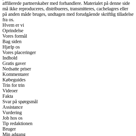
affilierede partnerskaber med forhandlere. Materialet på denne side
må ikke reproduceres, distribueres, transmitteres, cachelagres eller
på anden måde bruges, undtagen med forudgående skriftlig tilladelse
fra os.
Hvem er vi
Oprindelse
Vores formål
Bag siden
Hjælp os
Vores placeringer
Indhold
Gratis gaver
Nedsatte priser
Kommentarer
Købeguides
Trin for trin
Videoer
Fakta
Svar på spørgsmål
Assistance
Vurdering
Job hos os
Tip redaktionen
Bruger
Min adgang