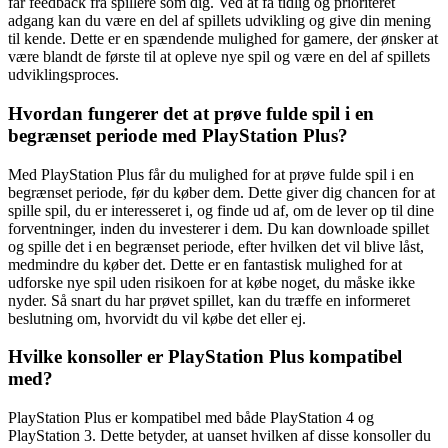
får feedback fra spillere som dig. Ved at få tidlig og prioriteret
adgang kan du være en del af spillets udvikling og give din mening
til kende. Dette er en spændende mulighed for gamere, der ønsker at
være blandt de første til at opleve nye spil og være en del af spillets
udviklingsproces.
Hvordan fungerer det at prøve fulde spil i en
begrænset periode med PlayStation Plus?
Med PlayStation Plus får du mulighed for at prøve fulde spil i en
begrænset periode, før du køber dem. Dette giver dig chancen for at
spille spil, du er interesseret i, og finde ud af, om de lever op til dine
forventninger, inden du investerer i dem. Du kan downloade spillet
og spille det i en begrænset periode, efter hvilken det vil blive låst,
medmindre du køber det. Dette er en fantastisk mulighed for at
udforske nye spil uden risikoen for at købe noget, du måske ikke
nyder. Så snart du har prøvet spillet, kan du træffe en informeret
beslutning om, hvorvidt du vil købe det eller ej.
Hvilke konsoller er PlayStation Plus kompatibel
med?
PlayStation Plus er kompatibel med både PlayStation 4 og
PlayStation 3. Dette betyder, at uanset hvilken af ​​disse konsoller du