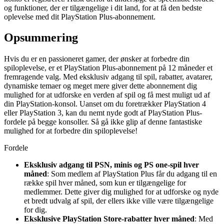
og funktioner, der er tilgængelige i dit land, for at få den bedste
oplevelse med dit PlayStation Plus-abonnement.
Opsummering
Hvis du er en passioneret gamer, der ønsker at forbedre din
spiloplevelse, er et PlayStation Plus-abonnement på 12 måneder et
fremragende valg. Med eksklusiv adgang til spil, rabatter, avatarer,
dynamiske temaer og meget mere giver dette abonnement dig
mulighed for at udforske en verden af spil og få mest muligt ud af
din PlayStation-konsol. Uanset om du foretrækker PlayStation 4
eller PlayStation 3, kan du nemt nyde godt af PlayStation Plus-
fordele på begge konsoller. Så gå ikke glip af denne fantastiske
mulighed for at forbedre din spiloplevelse!
Fordele
Eksklusiv adgang til PSN, minis og PS one-spil hver
måned
: Som medlem af PlayStation Plus får du adgang til en
række spil hver måned, som kun er tilgængelige for
medlemmer. Dette giver dig mulighed for at udforske og nyde
et bredt udvalg af spil, der ellers ikke ville være tilgængelige
for dig.
Eksklusive PlayStation Store-rabatter hver måned
: Med