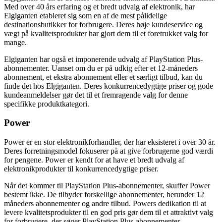
Med over 40 års erfaring og et bredt udvalg af elektronik, har
Elgiganten etableret sig som en af de mest pålidelige
destinationsbutikker for forbrugere. Deres høje kundeservice og
vægt på kvalitetsprodukter har gjort dem til et foretrukket valg for
mange.
Elgiganten har også et imponerende udvalg af PlayStation Plus-
abonnementer. Uanset om du er på udkig efter et 12-måneders
abonnement, et ekstra abonnement eller et særligt tilbud, kan du
finde det hos Elgiganten. Deres konkurrencedygtige priser og gode
kundeanmeldelser gør det til et fremragende valg for denne
specifikke produktkategori.
Power
Power er en stor elektronikforhandler, der har eksisteret i over 30 år.
Deres forretningsmodel fokuserer på at give forbrugerne god værdi
for pengene. Power er kendt for at have et bredt udvalg af
elektronikprodukter til konkurrencedygtige priser.
Når det kommer til PlayStation Plus-abonnementer, skuffer Power
bestemt ikke. De tilbyder forskellige abonnementer, herunder 12
måneders abonnementer og andre tilbud. Powers dedikation til at
levere kvalitetsprodukter til en god pris gør dem til et attraktivt valg
for forbrugere, der søger PlayStation Plus-abonnementer.