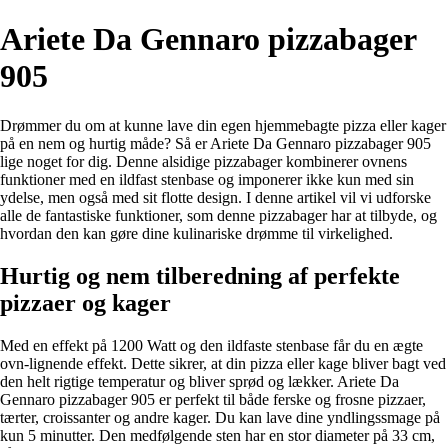
Ariete Da Gennaro pizzabager
905
Drømmer du om at kunne lave din egen hjemmebagte pizza eller kager
på en nem og hurtig måde? Så er Ariete Da Gennaro pizzabager 905
lige noget for dig. Denne alsidige pizzabager kombinerer ovnens
funktioner med en ildfast stenbase og imponerer ikke kun med sin
ydelse, men også med sit flotte design. I denne artikel vil vi udforske
alle de fantastiske funktioner, som denne pizzabager har at tilbyde, og
hvordan den kan gøre dine kulinariske drømme til virkelighed.
Hurtig og nem tilberedning af perfekte
pizzaer og kager
Med en effekt på 1200 Watt og den ildfaste stenbase får du en ægte
ovn-lignende effekt. Dette sikrer, at din pizza eller kage bliver bagt ved
den helt rigtige temperatur og bliver sprød og lækker. Ariete Da
Gennaro pizzabager 905 er perfekt til både ferske og frosne pizzaer,
tærter, croissanter og andre kager. Du kan lave dine yndlingssmage på
kun 5 minutter. Den medfølgende sten har en stor diameter på 33 cm,