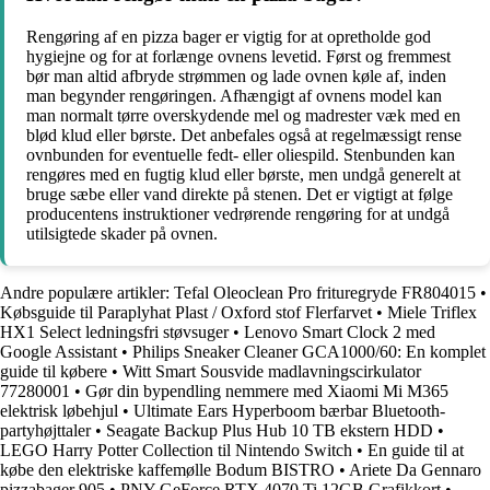
Rengøring af en pizza bager er vigtig for at opretholde god
hygiejne og for at forlænge ovnens levetid. Først og fremmest
bør man altid afbryde strømmen og lade ovnen køle af, inden
man begynder rengøringen. Afhængigt af ovnens model kan
man normalt tørre overskydende mel og madrester væk med en
blød klud eller børste. Det anbefales også at regelmæssigt rense
ovnbunden for eventuelle fedt- eller oliespild. Stenbunden kan
rengøres med en fugtig klud eller børste, men undgå generelt at
bruge sæbe eller vand direkte på stenen. Det er vigtigt at følge
producentens instruktioner vedrørende rengøring for at undgå
utilsigtede skader på ovnen.
Andre populære artikler:
Tefal Oleoclean Pro frituregryde FR804015
•
Købsguide til Paraplyhat Plast / Oxford stof Flerfarvet
•
Miele Triflex
HX1 Select ledningsfri støvsuger
•
Lenovo Smart Clock 2 med
Google Assistant
•
Philips Sneaker Cleaner GCA1000/60: En komplet
guide til købere
•
Witt Smart Sousvide madlavningscirkulator
77280001
•
Gør din bypendling nemmere med Xiaomi Mi M365
elektrisk løbehjul
•
Ultimate Ears Hyperboom bærbar Bluetooth-
partyhøjttaler
•
Seagate Backup Plus Hub 10 TB ekstern HDD
•
LEGO Harry Potter Collection til Nintendo Switch
•
En guide til at
købe den elektriske kaffemølle Bodum BISTRO
•
Ariete Da Gennaro
pizzabager 905
•
PNY GeForce RTX 4070 Ti 12GB Grafikkort
•