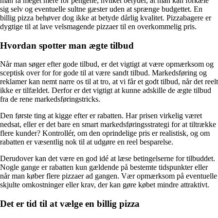
man få meget mere for pengene, hvilket betyder, at man kan forkæle
sig selv og eventuelle sultne gæster uden at sprænge budgettet. En
billig pizza behøver dog ikke at betyde dårlig kvalitet. Pizzabagere er
dygtige til at lave velsmagende pizzaer til en overkommelig pris.
Hvordan spotter man ægte tilbud
Når man søger efter gode tilbud, er det vigtigt at være opmærksom og
sceptisk over for for gode til at være sandt tilbud. Markedsføring og
reklamer kan nemt narre os til at tro, at vi får et godt tilbud, når det reelt
ikke er tilfældet. Derfor er det vigtigt at kunne adskille de ægte tilbud
fra de rene markedsføringstricks.
Den første ting at kigge efter er rabatten. Har prisen virkelig været
nedsat, eller er det bare en smart markedsføringsstrategi for at tiltrække
flere kunder? Kontrollér, om den oprindelige pris er realistisk, og om
rabatten er væsentlig nok til at udgøre en reel besparelse.
Derudover kan det være en god idé at læse betingelserne for tilbuddet.
Nogle gange er rabatten kun gældende på bestemte tidspunkter eller
når man køber flere pizzaer ad gangen. Vær opmærksom på eventuelle
skjulte omkostninger eller krav, der kan gøre købet mindre attraktivt.
Det er tid til at vælge en billig pizza