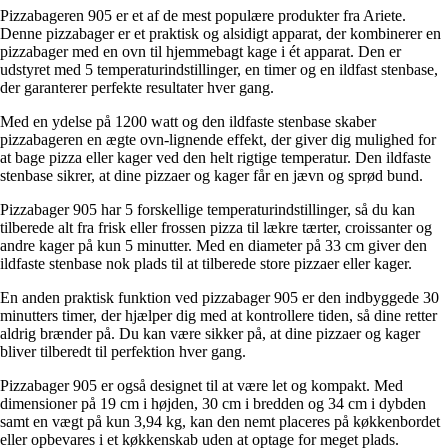
Pizzabageren 905 er et af de mest populære produkter fra Ariete.
Denne pizzabager er et praktisk og alsidigt apparat, der kombinerer en
pizzabager med en ovn til hjemmebagt kage i ét apparat. Den er
udstyret med 5 temperaturindstillinger, en timer og en ildfast stenbase,
der garanterer perfekte resultater hver gang.
Med en ydelse på 1200 watt og den ildfaste stenbase skaber
pizzabageren en ægte ovn-lignende effekt, der giver dig mulighed for
at bage pizza eller kager ved den helt rigtige temperatur. Den ildfaste
stenbase sikrer, at dine pizzaer og kager får en jævn og sprød bund.
Pizzabager 905 har 5 forskellige temperaturindstillinger, så du kan
tilberede alt fra frisk eller frossen pizza til lækre tærter, croissanter og
andre kager på kun 5 minutter. Med en diameter på 33 cm giver den
ildfaste stenbase nok plads til at tilberede store pizzaer eller kager.
En anden praktisk funktion ved pizzabager 905 er den indbyggede 30
minutters timer, der hjælper dig med at kontrollere tiden, så dine retter
aldrig brænder på. Du kan være sikker på, at dine pizzaer og kager
bliver tilberedt til perfektion hver gang.
Pizzabager 905 er også designet til at være let og kompakt. Med
dimensioner på 19 cm i højden, 30 cm i bredden og 34 cm i dybden
samt en vægt på kun 3,94 kg, kan den nemt placeres på køkkenbordet
eller opbevares i et køkkenskab uden at optage for meget plads.