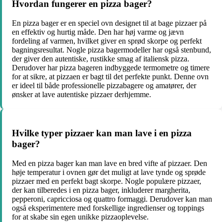
Hvordan fungerer en pizza bager?
En pizza bager er en speciel ovn designet til at bage pizzaer på
en effektiv og hurtig måde. Den har høj varme og jævn
fordeling af varmen, hvilket giver en sprød skorpe og perfekt
bagningsresultat. Nogle pizza bagermodeller har også stenbund,
der giver den autentiske, rustikke smag af italiensk pizza.
Derudover har pizza bageren indbyggede termometre og timere
for at sikre, at pizzaen er bagt til det perfekte punkt. Denne ovn
er ideel til både professionelle pizzabagere og amatører, der
ønsker at lave autentiske pizzaer derhjemme.
Hvilke typer pizzaer kan man lave i en pizza
bager?
Med en pizza bager kan man lave en bred vifte af pizzaer. Den
høje temperatur i ovnen gør det muligt at lave tynde og sprøde
pizzaer med en perfekt bagt skorpe. Nogle populære pizzaer,
der kan tilberedes i en pizza bager, inkluderer margherita,
pepperoni, capricciosa og quattro formaggi. Derudover kan man
også eksperimentere med forskellige ingredienser og toppings
for at skabe sin egen unikke pizzaoplevelse.