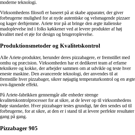
moderne teknologi.
Virksomhedens filosofi er baseret på at skabe apparater, der giver
forbrugerne mulighed for at nyde autentiske og velsmagende pizzaer
og kager derhjemme. Ariete tror på at bringe den ægte italienske
madoplevelse ind i folks køkkener ved at levere produkter af høj
kvalitet med et øje for design og brugeroplevelse.
Produktionsmetoder og Kvalitetskontrol
Alle Ariete-produkter, herunder deres pizzabagere, er fremstillet med
omhu og præcision. Virksomheden har et dedikeret team af erfarne
teknikere og kokke, der arbejder sammen om at udvikle og teste hver
eneste maskine. Den avancerede teknologi, der anvendes til at
fremstille hver pizzabager, sikrer nøjagtig temperaturkontrol og en ægte
ovn-lignende effekt.
På Ariete-fabrikken gennemgår alle enheder strenge
kvalitetskontrolprocesser for at sikre, at de lever op til virksomhedens
høje standarder. Hver pizzabager testes grundigt, før den sendes ud til
forbrugerne, for at sikre, at den er i stand til at levere perfekte resultater
gang på gang.
Pizzabager 905