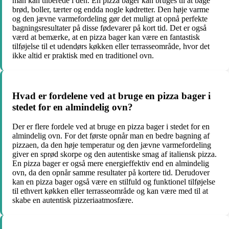
man kan tilberede i den. En pizza bager kan bruges til at bage
brød, boller, tærter og endda nogle kødretter. Den høje varme
og den jævne varmefordeling gør det muligt at opnå perfekte
bagningsresultater på disse fødevarer på kort tid. Det er også
værd at bemærke, at en pizza bager kan være en fantastisk
tilføjelse til et udendørs køkken eller terrasseområde, hvor det
ikke altid er praktisk med en traditionel ovn.
Hvad er fordelene ved at bruge en pizza bager i
stedet for en almindelig ovn?
Der er flere fordele ved at bruge en pizza bager i stedet for en
almindelig ovn. For det første opnår man en bedre bagning af
pizzaen, da den høje temperatur og den jævne varmefordeling
giver en sprød skorpe og den autentiske smag af italiensk pizza.
En pizza bager er også mere energieffektiv end en almindelig
ovn, da den opnår samme resultater på kortere tid. Derudover
kan en pizza bager også være en stilfuld og funktionel tilføjelse
til ethvert køkken eller terrasseområde og kan være med til at
skabe en autentisk pizzeriaatmosfære.