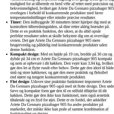
mulighed for at tilberede en bred vifte af retter med præcision og
bekvemmelighed, hvilket gør Ariete Da Gennaro pizzabager 905
overlegen i forhold til konkurrerende produkter med færre
temperaturindstillinger eller mindre præcise resultater.
Timer
: Den indbyggede 30 minutters timer hjælper dig med at
kontrollere tilberedningstiden, så dine retter aldrig brænder på.
Dette er en praktisk funktion, der sikrer, at du altid opnår
perfekte resultater uden at skulle bekymre dig om at overvåge
ovnen. Det gør Ariete Da Gennaro pizzabager 905 mere
brugervenlig og pålidelig end konkurrerende produkter uden
denne funktion.
Kompakt design
: Med en højde på 19 cm, bredde på 30 cm og
dybde på 34 cm er Ariete Da Gennaro pizzabager 905 kompakt
og nem at opbevare i dit køkken. Den vejer kun 3,94 kg, hvilket
gør den let at flytte rundt efter behov. Dette gør den ideel til både
små og store køkkener, og gør den mere praktisk og fleksibel
end større og tungere konkurrerende produkter.
Flot design
: Udover sine praktiske funktioner imponerer Ariete
Da Gennaro pizzabager 905 også med sit flotte design. Den røde
farve og kompakte form gør den til en stilfuld tilføjelse til dit
køkken. Dette gør den ikke kun funktionel, men også æstetisk
tiltalende og en fryd for øjet. Dette er en fordel, der adskiller
Ariete Da Gennaro pizzabager 905 fra andre produkter på
markedet, der måske ikke kan prale af samme kombination af
funktionalitet og design.