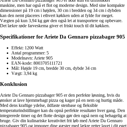
Ariete Da Gennaro pizzabager 905 er ikke kun en driftssikker
maskine, men har også et flot og moderne design. Med sine kompakte
dimensioner på 19 cm i højden, 30 cm i bredden og 34 cm i dybden
kan den nemt placeres i ethvert køkken uden at fylde for meget.
Vægten på kun 3,94 kg gør den også let at transportere og opbevare.
Det lækre røde farveskema giver et friskt touch til dit køkken.
Specifikationer for Ariete Da Gennaro pizzabager 905
Effekt: 1200 Watt
Antal programmer: 5
Modelnavn: Ariete 905
EAN-kode: 8003705111721
Mål: Højde 19 cm, bredde 30 cm, dybde 34 cm
Vægt: 3,94 kg
Konklusion
Ariete Da Gennaro pizzabager 905 er den perfekte løsning, hvis du
ønsker at lave hjemmebagt pizza og kager på en nem og hurtig måde.
Med dens kraftige ydelse, ildfaste stenbase og fleksible
temperaturindstillinger kan du opnå perfekte resultater hver gang. Den
integrerede timer og det flotte design gør den også nem og behagelig at
bruge. Giv din kulinariske kreativitet frit løb med Ariete Da Gennaro
pizzabager 905 og imponer dine gæster med lækre retter lavet i dit eget