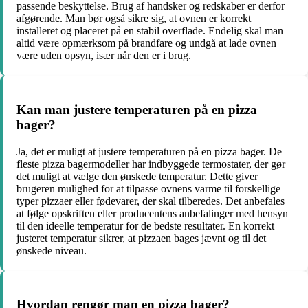
passende beskyttelse. Brug af handsker og redskaber er derfor
afgørende. Man bør også sikre sig, at ovnen er korrekt
installeret og placeret på en stabil overflade. Endelig skal man
altid være opmærksom på brandfare og undgå at lade ovnen
være uden opsyn, især når den er i brug.
Kan man justere temperaturen på en pizza
bager?
Ja, det er muligt at justere temperaturen på en pizza bager. De
fleste pizza bagermodeller har indbyggede termostater, der gør
det muligt at vælge den ønskede temperatur. Dette giver
brugeren mulighed for at tilpasse ovnens varme til forskellige
typer pizzaer eller fødevarer, der skal tilberedes. Det anbefales
at følge opskriften eller producentens anbefalinger med hensyn
til den ideelle temperatur for de bedste resultater. En korrekt
justeret temperatur sikrer, at pizzaen bages jævnt og til det
ønskede niveau.
Hvordan rengør man en pizza bager?