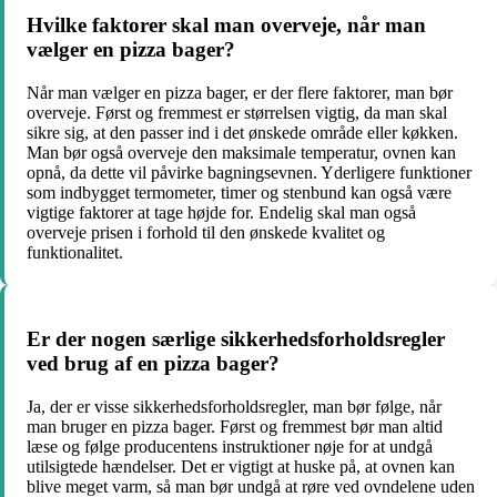
Hvilke faktorer skal man overveje, når man
vælger en pizza bager?
Når man vælger en pizza bager, er der flere faktorer, man bør
overveje. Først og fremmest er størrelsen vigtig, da man skal
sikre sig, at den passer ind i det ønskede område eller køkken.
Man bør også overveje den maksimale temperatur, ovnen kan
opnå, da dette vil påvirke bagningsevnen. Yderligere funktioner
som indbygget termometer, timer og stenbund kan også være
vigtige faktorer at tage højde for. Endelig skal man også
overveje prisen i forhold til den ønskede kvalitet og
funktionalitet.
Er der nogen særlige sikkerhedsforholdsregler
ved brug af en pizza bager?
Ja, der er visse sikkerhedsforholdsregler, man bør følge, når
man bruger en pizza bager. Først og fremmest bør man altid
læse og følge producentens instruktioner nøje for at undgå
utilsigtede hændelser. Det er vigtigt at huske på, at ovnen kan
blive meget varm, så man bør undgå at røre ved ovndelene uden