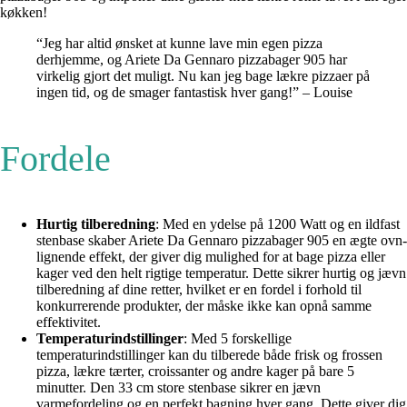
køkken!
“Jeg har altid ønsket at kunne lave min egen pizza
derhjemme, og Ariete Da Gennaro pizzabager 905 har
virkelig gjort det muligt. Nu kan jeg bage lækre pizzaer på
ingen tid, og de smager fantastisk hver gang!” – Louise
Fordele
Hurtig tilberedning
: Med en ydelse på 1200 Watt og en ildfast
stenbase skaber Ariete Da Gennaro pizzabager 905 en ægte ovn-
lignende effekt, der giver dig mulighed for at bage pizza eller
kager ved den helt rigtige temperatur. Dette sikrer hurtig og jævn
tilberedning af dine retter, hvilket er en fordel i forhold til
konkurrerende produkter, der måske ikke kan opnå samme
effektivitet.
Temperaturindstillinger
: Med 5 forskellige
temperaturindstillinger kan du tilberede både frisk og frossen
pizza, lækre tærter, croissanter og andre kager på bare 5
minutter. Den 33 cm store stenbase sikrer en jævn
varmefordeling og en perfekt bagning hver gang. Dette giver dig