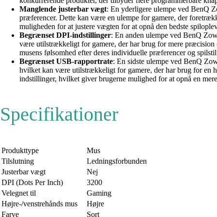
konkurrerende produkter, der tilbyder flere programmerbare knap
Manglende justerbar vægt
: En yderligere ulempe ved BenQ Z
præferencer. Dette kan være en ulempe for gamere, der foretrække
muligheden for at justere vægten for at opnå den bedste spiloplev
Begrænset DPI-indstillinger
: En anden ulempe ved BenQ Zowie
være utilstrækkeligt for gamere, der har brug for mere præcision 
musens følsomhed efter deres individuelle præferencer og spilstil
Begrænset USB-rapportrate
: En sidste ulempe ved BenQ Zow
hvilket kan være utilstrækkeligt for gamere, der har brug for en
indstillinger, hvilket giver brugerne mulighed for at opnå en mer
Specifikationer
Produkttype
Mus
Tilslutning
Ledningsforbunden
Justerbar vægt
Nej
DPI (Dots Per Inch)
3200
Velegnet til
Gaming
Højre-/venstrehånds mus
Højre
Farve
Sort