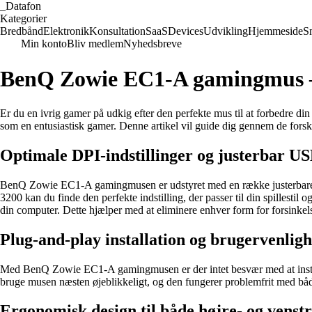
_
Datafon
Kategorier
Bredbånd
Elektronik
Konsultation
SaaS
Devices
Udvikling
Hjemmeside
S
Min konto
Bliv medlem
Nyhedsbreve
BenQ Zowie EC1-A gamingmus – s
Er du en ivrig gamer på udkig efter den perfekte mus til at forbedre 
som en entusiastisk gamer. Denne artikel vil guide dig gennem de forsk
Optimale DPI-indstillinger og justerbar U
BenQ Zowie EC1-A gamingmusen er udstyret med en række justerbare DPI
3200 kan du finde den perfekte indstilling, der passer til din spillest
din computer. Dette hjælper med at eliminere enhver form for forsinkels
Plug-and-play installation og brugervenlig
Med BenQ Zowie EC1-A gamingmusen er der intet besvær med at installer
bruge musen næsten øjeblikkeligt, og den fungerer problemfrit med båd
Ergonomisk design til både højre- og vens