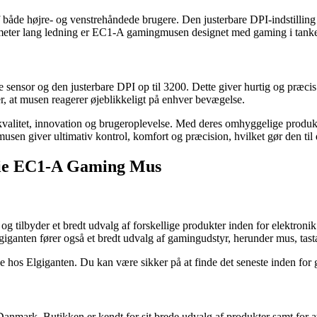
både højre- og venstrehåndede brugere. Den justerbare DPI-indstilling
meter lang ledning er EC1-A gamingmusen designet med gaming i tankern
ensor og den justerbare DPI op til 3200. Dette giver hurtig og præcis 
r, at musen reagerer øjeblikkeligt på enhver bevægelse.
alitet, innovation og brugeroplevelse. Med deres omhyggelige produkti
n giver ultimativ kontrol, komfort og præcision, hvilket gør den til de
wie EC1-A Gaming Mus
og tilbyder et bredt udvalg af forskellige produkter inden for elektron
iganten fører også et bredt udvalg af gamingudstyr, herunder mus, tasta
os Elgiganten. Du kan være sikker på at finde det seneste inden for 
Danmark. Butikken er kendt for sit brede udvalg af produkter samt for a