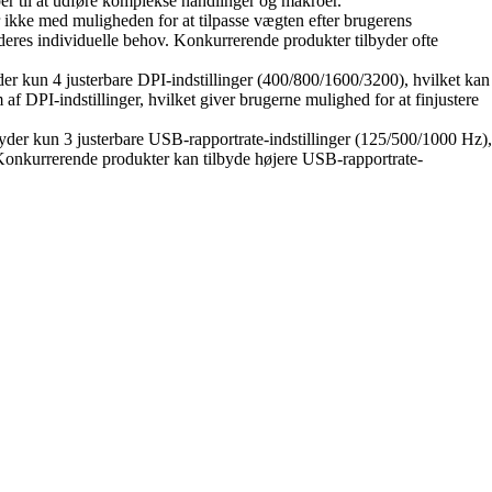
er til at udføre komplekse handlinger og makroer.
ke med muligheden for at tilpasse vægten efter brugerens
 deres individuelle behov. Konkurrerende produkter tilbyder ofte
kun 4 justerbare DPI-indstillinger (400/800/1600/3200), hvilket kan
f DPI-indstillinger, hvilket giver brugerne mulighed for at finjustere
r kun 3 justerbare USB-rapportrate-indstillinger (125/500/1000 Hz),
. Konkurrerende produkter kan tilbyde højere USB-rapportrate-