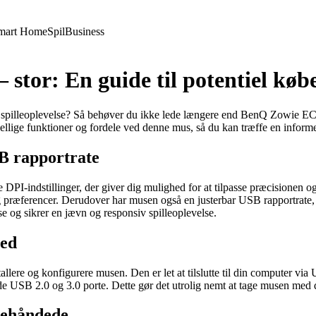
mart Home
Spil
Business
tor: En guide til potentiel køb
din spilleoplevelse? Så behøver du ikke lede længere end BenQ Zowie E
ellige funktioner og fordele ved denne mus, så du kan træffe en informe
SB rapportrate
-indstillinger, der giver dig mulighed for at tilpasse præcisionen o
il og præferencer. Derudover har musen også en justerbar USB rapportrate
e og sikrer en jævn og responsiv spilleoplevelse.
hed
e og konfigurere musen. Den er let at tilslutte til din computer via 
e USB 2.0 og 3.0 porte. Dette gør det utrolig nemt at tage musen med 
trehåndede