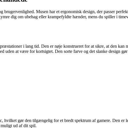
gervenlighed. Musen har et ergonomisk design, der passer perfekt til 
ymre dig om ubehag eller krampefyldte hænder, mens du spiller i timevi
tationer i lang tid. Den er nøje konstrueret for at sikre, at den kan 
ed uden at være for kortsigtet. Den sorte farve og det slanke design gør 
ket gør den tilgængelig for et bredt spektrum af gamere. Den er ledn
uligt ud af dit spil.