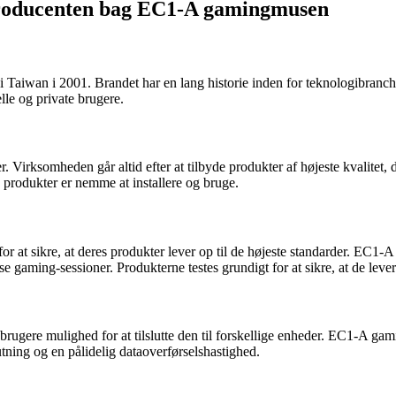
producenten bag EC1-A gamingmusen
i Taiwan i 2001. Brandet har en lang historie inden for teknologibranc
lle og private brugere.
Virksomheden går altid efter at tilbyde produkter af højeste kvalitet, 
 produkter er nemme at installere og bruge.
or at sikre, at deres produkter lever op til de højeste standarder. EC1
nse gaming-sessioner. Produkterne testes grundigt for at sikre, at de lev
brugere mulighed for at tilslutte den til forskellige enheder. EC1-A g
utning og en pålidelig dataoverførselshastighed.