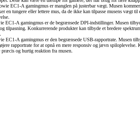
per. Dette kan være en ulempe for gamere, der har brug for flere knapp
owie EC1-A gamingmus er manglen på justerbar vægt. Musen kommer ik
r en tungere eller lettere mus, da de ikke kan tilpasse musens vægt til
else.
 EC1-A gamingmus er de begrænsede DPI-indstillinger. Musen tilbyder 
og tilpasning. Konkurrerende produkter kan tilbyde et bredere spektrum a
.
ie EC1-A gamingmus er den begrænsede USB-rapportrate. Musen tilbyde
 højere rapportrate for at opnå en mere responsiv og jævn spiloplevelse
e præcis og hurtig reaktion fra musen.