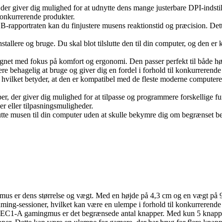
er giver dig mulighed for at udnytte dens mange justerbare DPI-indstill
l konkurrerende produkter.
B-rapportraten kan du finjustere musens reaktionstid og præcision. Dett
stallere og bruge. Du skal blot tilslutte den til din computer, og den er k
t med fokus på komfort og ergonomi. Den passer perfekt til både højr
e behagelig at bruge og giver dig en fordel i forhold til konkurreren
ilket betyder, at den er kompatibel med de fleste moderne computere. De
r giver dig mulighed for at tilpasse og programmere forskellige funkt
r eller tilpasningsmuligheder.
utte musen til din computer uden at skulle bekymre dig om begrænset be
er dens størrelse og vægt. Med en højde på 4,3 cm og en vægt på 97 
ming-sessioner, hvilket kan være en ulempe i forhold til konkurrerende
1-A gamingmus er det begrænsede antal knapper. Med kun 5 knapper ka