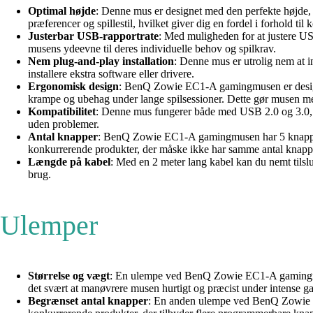
Optimal højde
: Denne mus er designet med den perfekte højde, d
præferencer og spillestil, hvilket giver dig en fordel i forhold ti
Justerbar USB-rapportrate
: Med muligheden for at justere US
musens ydeevne til deres individuelle behov og spilkrav.
Nem plug-and-play installation
: Denne mus er utrolig nem at in
installere ekstra software eller drivere.
Ergonomisk design
: BenQ Zowie EC1-A gamingmusen er designe
krampe og ubehag under lange spilsessioner. Dette gør musen mer
Kompatibilitet
: Denne mus fungerer både med USB 2.0 og 3.0, hv
uden problemer.
Antal knapper
: BenQ Zowie EC1-A gamingmusen har 5 knapper, de
konkurrerende produkter, der måske ikke har samme antal knappe
Længde på kabel
: Med en 2 meter lang kabel kan du nemt tilsl
brug.
Ulemper
Størrelse og vægt
: En ulempe ved BenQ Zowie EC1-A gamingmus 
det svært at manøvrere musen hurtigt og præcist under intense ga
Begrænset antal knapper
: En anden ulempe ved BenQ Zowie EC