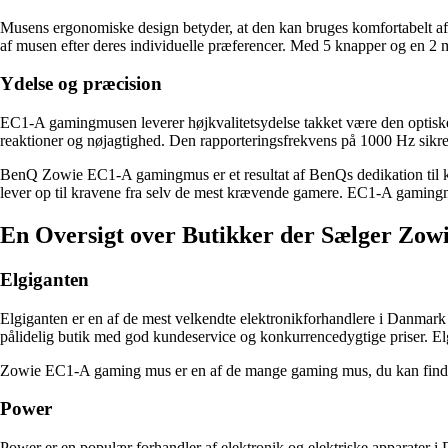
Musens ergonomiske design betyder, at den kan bruges komfortabelt af 
af musen efter deres individuelle præferencer. Med 5 knapper og en 2 
Ydelse og præcision
EC1-A gamingmusen leverer højkvalitetsydelse takket være den optiske s
reaktioner og nøjagtighed. Den rapporteringsfrekvens på 1000 Hz sikre
BenQ Zowie EC1-A gamingmus er et resultat af BenQs dedikation til kv
lever op til kravene fra selv de mest krævende gamere. EC1-A gamingmuse
En Oversigt over Butikker der Sælger Zo
Elgiganten
Elgiganten er en af de mest velkendte elektronikforhandlere i Danmark 
pålidelig butik med god kundeservice og konkurrencedygtige priser. Elg
Zowie EC1-A gaming mus er en af de mange gaming mus, du kan finde h
Power
Power er en populær forhandler af elektronik og elektriske apparater i 