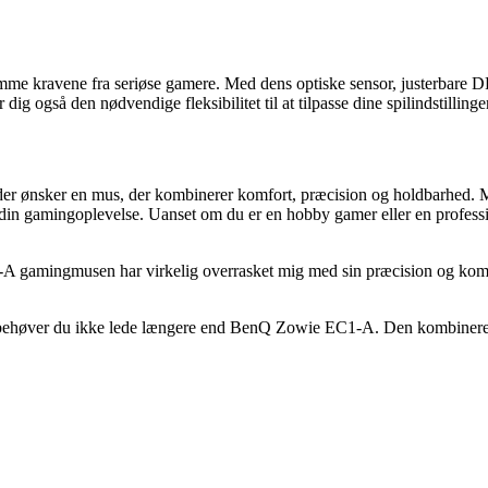
kravene fra seriøse gamere. Med dens optiske sensor, justerbare DPI-i
dig også den nødvendige fleksibilitet til at tilpasse dine spilindstilling
 ønsker en mus, der kombinerer komfort, præcision og holdbarhed. Me
edre din gamingoplevelse. Uanset om du er en hobby gamer eller en prof
gamingmusen har virkelig overrasket mig med sin præcision og komfort.
, behøver du ikke lede længere end BenQ Zowie EC1-A. Den kombinerer alt