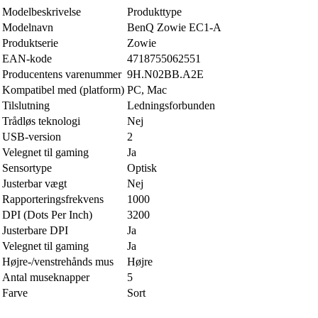
Modelbeskrivelse
Produkttype
Modelnavn
BenQ Zowie EC1-A
Produktserie
Zowie
EAN-kode
4718755062551
Producentens varenummer
9H.N02BB.A2E
Kompatibel med (platform)
PC, Mac
Tilslutning
Ledningsforbunden
Trådløs teknologi
Nej
USB-version
2
Velegnet til gaming
Ja
Sensortype
Optisk
Justerbar vægt
Nej
Rapporteringsfrekvens
1000
DPI (Dots Per Inch)
3200
Justerbare DPI
Ja
Velegnet til gaming
Ja
Højre-/venstrehånds mus
Højre
Antal museknapper
5
Farve
Sort