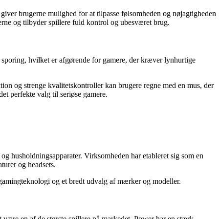
 giver brugerne mulighed for at tilpasse følsomheden og nøjagtigheden
e og tilbyder spillere fuld kontrol og ubesværet brug.
sporing, hvilket er afgørende for gamere, der kræver lynhurtige
on og strenge kvalitetskontroller kan brugere regne med en mus, der
t perfekte valg til seriøse gamere.
ik og husholdningsapparater. Virksomheden har etableret sig som en
turer og headsets.
gamingteknologi og et bredt udvalg af mærker og modeller.
t være en af de største spillere på markedet. Power har en stærk