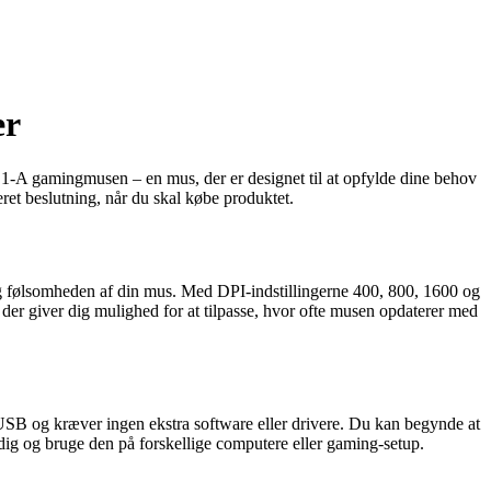
er
C1-A gamingmusen – en mus, der er designet til at opfylde dine behov
ret beslutning, når du skal købe produktet.
g følsomheden af din mus. Med DPI-indstillingerne 400, 800, 1600 og
, der giver dig mulighed for at tilpasse, hvor ofte musen opdaterer med
USB og kræver ingen ekstra software eller drivere. Du kan begynde at
dig og bruge den på forskellige computere eller gaming-setup.