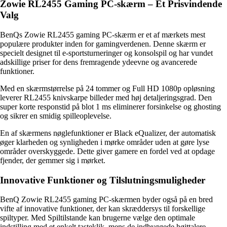
Zowie RL2455 Gaming PC-skærm – Et Prisvindende
Valg
BenQs Zowie RL2455 gaming PC-skærm er et af mærkets mest
populære produkter inden for gamingverdenen. Denne skærm er
specielt designet til e-sportsturneringer og konsolspil og har vundet
adskillige priser for dens fremragende ydeevne og avancerede
funktioner.
Med en skærmstørrelse på 24 tommer og Full HD 1080p opløsning
leverer RL2455 knivskarpe billeder med høj detaljeringsgrad. Den
super korte responstid på blot 1 ms eliminerer forsinkelse og ghosting
og sikrer en smidig spilleoplevelse.
En af skærmens nøglefunktioner er Black eQualizer, der automatisk
øger klarheden og synligheden i mørke områder uden at gøre lyse
områder overskyggede. Dette giver gamere en fordel ved at opdage
fjender, der gemmer sig i mørket.
Innovative Funktioner og Tilslutningsmuligheder
BenQ Zowie RL2455 gaming PC-skærmen byder også på en bred
vifte af innovative funktioner, der kan skræddersys til forskellige
spiltyper. Med Spiltilstande kan brugerne vælge den optimale
indstilling med et enkelt tasteklik, mens de indbyggede højttalere