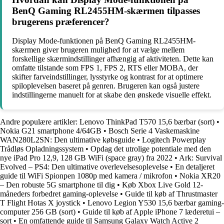
BenQ Gaming RL2455HM-skærmen tilpasses
brugerens præferencer?
Display Mode-funktionen på BenQ Gaming RL2455HM-
skærmen giver brugeren mulighed for at vælge mellem
forskellige skærmindstillinger afhængig af aktiviteten. Dette kan
omfatte tilstande som FPS 1, FPS 2, RTS eller MOBA, der
skifter farveindstillinger, lysstyrke og kontrast for at optimere
spiloplevelsen baseret på genren. Brugeren kan også justere
indstillingerne manuelt for at skabe den ønskede visuelle effekt.
Andre populære artikler:
Lenovo ThinkPad T570 15,6 bærbar (sort)
•
Nokia G21 smartphone 4/64GB
•
Bosch Serie 4 Vaskemaskine
WAN280L2SN: Den ultimative købsguide
•
Logitech Powerplay
Trådløs Opladningssystem
•
Opdag det utrolige potentiale med den
nye iPad Pro 12,9, 128 GB WiFi (space gray) fra 2022
•
Ark: Survival
Evolved – PS4: Den ultimative overlevelsesoplevelse
•
En detaljeret
guide til WiFi Spionpen 1080p med kamera / mikrofon
•
Nokia XR20
– Den robuste 5G smartphone til dig
•
Køb Xbox Live Gold 12-
måneders forbedret gaming-oplevelse
•
Guide til køb af Thrustmaster
T Flight Hotas X joystick
•
Lenovo Legion Y530 15,6 bærbar gaming-
computer 256 GB (sort)
•
Guide til køb af Apple iPhone 7 læderetui –
sort
•
En omfattende guide til Samsung Galaxy Watch Active 2