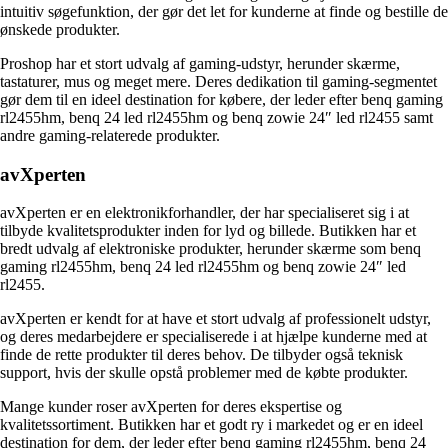
intuitiv søgefunktion, der gør det let for kunderne at finde og bestille de
ønskede produkter.
Proshop har et stort udvalg af gaming-udstyr, herunder skærme,
tastaturer, mus og meget mere. Deres dedikation til gaming-segmentet
gør dem til en ideel destination for købere, der leder efter benq gaming
rl2455hm, benq 24 led rl2455hm og benq zowie 24″ led rl2455 samt
andre gaming-relaterede produkter.
avXperten
avXperten er en elektronikforhandler, der har specialiseret sig i at
tilbyde kvalitetsprodukter inden for lyd og billede. Butikken har et
bredt udvalg af elektroniske produkter, herunder skærme som benq
gaming rl2455hm, benq 24 led rl2455hm og benq zowie 24″ led
rl2455.
avXperten er kendt for at have et stort udvalg af professionelt udstyr,
og deres medarbejdere er specialiserede i at hjælpe kunderne med at
finde de rette produkter til deres behov. De tilbyder også teknisk
support, hvis der skulle opstå problemer med de købte produkter.
Mange kunder roser avXperten for deres ekspertise og
kvalitetssortiment. Butikken har et godt ry i markedet og er en ideel
destination for dem, der leder efter benq gaming rl2455hm, benq 24