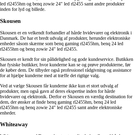
led rl2455hm og benq zowie 24″ led rl2455 samt andre produkter
inden for lyd og billede.
Skousen
Skousen er en velkendt forhandler af hårde hvidevarer og elektronik i
Danmark. De har et bredt udvalg af produkter, herunder elektroniske
enheder såsom skærme som benq gaming rl2455hm, benq 24 led
rl2455hm og benq zowie 24″ led rl2455.
Skousen er kendt for sin pålidelighed og gode kundeservice. Butikken
har fysiske butikker, hvor kunderne kan se og prøve produkterne, før
de køber dem. De tilbyder også professionel rådgivning og assistance
for at hjælpe kunderne med at træffe det rigtige valg.
Ved at vælge Skousen får kunderne ikke kun et stort udvalg af
produkter, men også gavn af deres ekspertise inden for hårde
hvidevarer og elektronik. Derfor er Skousen en værdig destination for
dem, der ønsker at finde benq gaming rl2455hm, benq 24 led
rl2455hm og benq zowie 24″ led rl2455 samt andre elektroniske
enheder.
Whiteaway