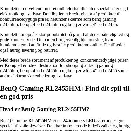
Komplett er en velrenommeret onlineforhandler, der specialiserer sig i
elektronik og it-udstyr. De tilbyder et bredt udvalg af produkter til
konkurrencedygtige priser, herunder skærme som benq gaming
rl2455hm, benq 24 led rl2455hm og benq zowie 24″ led rl2455.
Komplett har opnået stor popularitet på grund af deres pålidelighed og
gode kundeservice. De har en brugervenlig hjemmeside, hvor
kunderne nemt kan finde og bestille produkterne online. De tilbyder
også hurtig levering og returret.
Med deres brede sortiment af produkter og konkurrencedygtige priser
er Komplett en ideel destination for shopping af benq gaming
rl2455hm, benq 24 led rl2455hm og benq zowie 24″ led rl2455 samt
andre elektroniske enheder og it-udstyr.
BenQ Gaming RL2455HM: Find dit spil til
en god pris
Hvad er BenQ Gaming RL2455HM?
BenQ Gaming RL2455HM er en 24-tommers LED-skærm designet
specielt til spiloplevelser. Den har imponerende billedkvalitet og hurtig