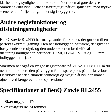
klarheden og synligheden i mørke områder uden at gøre de lyse
områder ekstra lyse. Dette er især nyttigt, når du spiller spil med mørke
scener eller når fjender gemmer sig i skyggerne.
Andre nøglefunktioner og
tilslutningsmuligheder
BenQ Zowie RL2455 har mange andre funktioner, der gør den til en
perfekt skærm til gaming. Den har indbyggede højttalere, der giver en
fordybende stereolyd, og den understøtter en bred vifte af
tilslutningsmuligheder, herunder HDMI, DVI-D, VGA og 3,5 mm
indbygget mini-jack.
Skærmen har også en vægbeslagsstandard på VESA 100 x 100, så du
nemt kan montere den på væggen for at spare plads på dit skrivebord.
Derudover har den flimrefri teknologi og svagt blåt lys, der skåner
øjnene ved længerevarende spilsessioner.
Specifikationer af BenQ Zowie RL2455
Skærmtype
TN
Skærmstørrelse
24 tommer