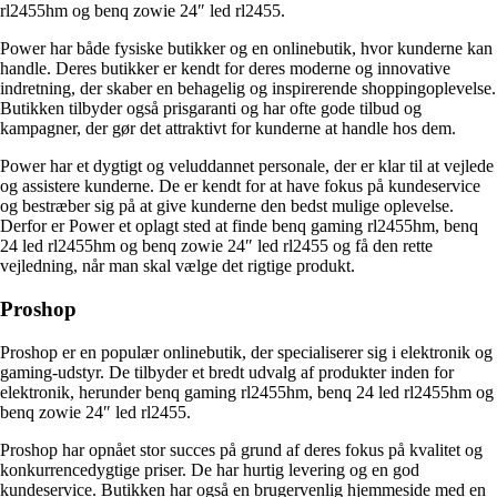
rl2455hm og benq zowie 24″ led rl2455.
Power har både fysiske butikker og en onlinebutik, hvor kunderne kan
handle. Deres butikker er kendt for deres moderne og innovative
indretning, der skaber en behagelig og inspirerende shoppingoplevelse.
Butikken tilbyder også prisgaranti og har ofte gode tilbud og
kampagner, der gør det attraktivt for kunderne at handle hos dem.
Power har et dygtigt og veluddannet personale, der er klar til at vejlede
og assistere kunderne. De er kendt for at have fokus på kundeservice
og bestræber sig på at give kunderne den bedst mulige oplevelse.
Derfor er Power et oplagt sted at finde benq gaming rl2455hm, benq
24 led rl2455hm og benq zowie 24″ led rl2455 og få den rette
vejledning, når man skal vælge det rigtige produkt.
Proshop
Proshop er en populær onlinebutik, der specialiserer sig i elektronik og
gaming-udstyr. De tilbyder et bredt udvalg af produkter inden for
elektronik, herunder benq gaming rl2455hm, benq 24 led rl2455hm og
benq zowie 24″ led rl2455.
Proshop har opnået stor succes på grund af deres fokus på kvalitet og
konkurrencedygtige priser. De har hurtig levering og en god
kundeservice. Butikken har også en brugervenlig hjemmeside med en