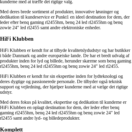
kunderne med at træffe det rigtige valg.
Med deres brede sortiment af produkter, innovative løsninger og
dedikation til kundeservice er Punkt1 en ideel destination for dem, der
leder efter benq gaming rl2455hm, benq 24 led rl2455hm og benq
zowie 24″ led rl2455 samt andre elektroniske enheder.
HiFi Klubben
HiFi Klubben er kendt for at tilbyde kvalitetslydudstyr og har butikker
i både Danmark og andre europæiske lande. De har et bredt udvalg af
produkter inden for lyd og billede, herunder skærme som benq gaming
rl2455hm, benq 24 led rl2455hm og benq zowie 24″ led rl2455.
HiFi Klubben er kendt for sin ekspertise inden for lydteknologi og
deres dygtige og passionerede personale. De tilbyder også teknisk
support og vejledning, der hjælper kunderne med at vælge det rigtige
udstyr.
Med deres fokus på kvalitet, ekspertise og dedikation til kunderne er
HiFi Klubben en oplagt destination for dem, der leder efter benq
gaming rl2455hm, benq 24 led rl2455hm og benq zowie 24″ led
rl2455 samt andre lyd- og billedeprodukter.
Komplett