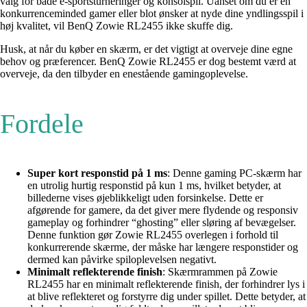
valg for både e-sportsturneringer og konsolspil. Uanset om du er en
konkurrenceminded gamer eller blot ønsker at nyde dine yndlingsspil i
høj kvalitet, vil BenQ Zowie RL2455 ikke skuffe dig.
Husk, at når du køber en skærm, er det vigtigt at overveje dine egne
behov og præferencer. BenQ Zowie RL2455 er dog bestemt værd at
overveje, da den tilbyder en enestående gamingoplevelse.
Fordele
Super kort responstid på 1 ms
: Denne gaming PC-skærm har
en utrolig hurtig responstid på kun 1 ms, hvilket betyder, at
billederne vises øjeblikkeligt uden forsinkelse. Dette er
afgørende for gamere, da det giver mere flydende og responsiv
gameplay og forhindrer “ghosting” eller sløring af bevægelser.
Denne funktion gør Zowie RL2455 overlegen i forhold til
konkurrerende skærme, der måske har længere responstider og
dermed kan påvirke spiloplevelsen negativt.
Minimalt reflekterende finish
: Skærmrammen på Zowie
RL2455 har en minimalt reflekterende finish, der forhindrer lys i
at blive reflekteret og forstyrre dig under spillet. Dette betyder, at