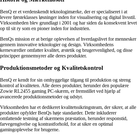
BenQ er et verdenskendt teknologimærke, der er specialiseret i at
levere førsteklasses løsninger inden for visualisering og digital livsstil.
Virksomheden blev grundlagt i 2001 og har siden da konsekvent levet
op til sit ry som en pioner inden for industrien.
BenQs mission er at berige oplevelsen af hverdagslivet for mennesker
gennem innovative teknologier og design. Virksomhedens
kerneværdier omfatter kvalitet, æstetik og brugervenlighed, og disse
principper gennemsyrer alle deres produkter.
Produktionsmetoder og Kvalitetskontrol
BenQ er kendt for sin omhyggelige tilgang til produktion og streng
kontrol af kvaliteten. Alle deres produkter, herunder den populære
Zowie RL2455 gaming PC-skærm, er fremstillet ved hjælp af
avancerede produktionsmetoder og udstyr.
Virksomheden har et dedikeret kvalitetssikringsteam, der sikrer, at alle
produkter opfylder BenQs høje standarder. Dette inkluderer
omfattende testning af skærmens præstation, herunder responstid,
farvegengivelse og kontrastforhold, for at sikre en optimal
gamingoplevelse for brugerne.