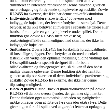
du kan koncentrere dig fuldt ud om spillet uden at blive
distraheret af irriterende refleksioner. Denne funktion giver en
mere behagelig og fordybende spiloplevelse og adskiller Zowie
RL2455 fra skærme, der ikke har denne anti-refleksfunktion.
Indbyggede højttalere
: Zowie RL2455 leveres med
indbyggede højttalere, der leverer fordybende stereolyd. Dette
betyder, at du ikke behøver at investere i separate højttalere eller
headset for at nyde en god lydoplevelse under spillet. Denne
funktion gør Zowie RL2455 mere praktisk og
omkostningseffektiv sammenlignet med skærme, der ikke har
indbyggede højttalere.
Spiltilstande
: Zowie RL2455 har forskellige forudindstillinger
til forskellige spiltyper. Dette betyder, at du med et enkelt
tasteklik kan vælge den optimale indstilling til dine yndlingsspil.
Disse spiltilstande er specielt designet til at forbedre
billedkvaliteten og farvegengivelsen, så du kan få den bedst
mulige visuelle oplevelse. Denne funktion gør det nemt for
gamere at tilpasse skærmen til deres individuelle præferencer og
adskiller Zowie RL2455 fra skærme, der ikke har denne
tilpasningsmulighed.
Black eQualizer
: Med Black eQualizer-funktionen på Zowie
RL2455 vil du ikke overse fjender, der gemmer sig i mørket.
Denne funktion øger automatisk klarheden og synligheden i
mørke områder uden at gøre de lyse områder ekstra lyse. Dette
giver dig en fordel i spillet ved at gøre det lettere at opdage og