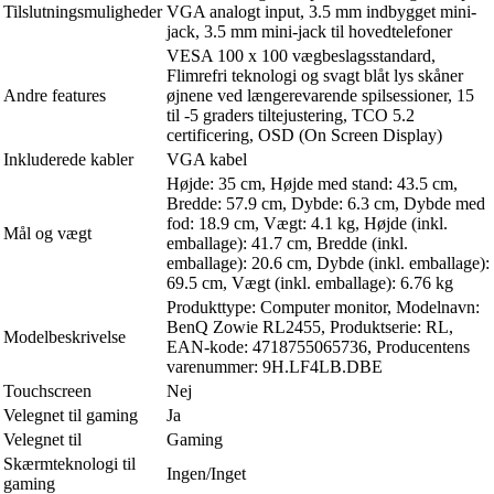
Tilslutningsmuligheder
VGA analogt input, 3.5 mm indbygget mini-
jack, 3.5 mm mini-jack til hovedtelefoner
VESA 100 x 100 vægbeslagsstandard,
Flimrefri teknologi og svagt blåt lys skåner
Andre features
øjnene ved længerevarende spilsessioner, 15
til -5 graders tiltejustering, TCO 5.2
certificering, OSD (On Screen Display)
Inkluderede kabler
VGA kabel
Højde: 35 cm, Højde med stand: 43.5 cm,
Bredde: 57.9 cm, Dybde: 6.3 cm, Dybde med
fod: 18.9 cm, Vægt: 4.1 kg, Højde (inkl.
Mål og vægt
emballage): 41.7 cm, Bredde (inkl.
emballage): 20.6 cm, Dybde (inkl. emballage):
69.5 cm, Vægt (inkl. emballage): 6.76 kg
Produkttype: Computer monitor, Modelnavn:
BenQ Zowie RL2455, Produktserie: RL,
Modelbeskrivelse
EAN-kode: 4718755065736, Producentens
varenummer: 9H.LF4LB.DBE
Touchscreen
Nej
Velegnet til gaming
Ja
Velegnet til
Gaming
Skærmteknologi til
Ingen/Inget
gaming