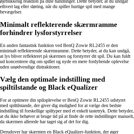
øjeblikkelig reaktion på dine handlinger. Dette betyder, at du undgår
ethvert lag eller sløring, når du spiller hurtige spil med mange
bevægelser.
Minimalt reflekterende skærmramme
forhindrer lysforstyrrelser
En anden fantastisk funktion ved BenQ Zowie RL2455 er den
minimalt reflekterende skærmramme. Dette betyder, at du kan undgå,
at lys bliver reflekteret på skærmen og forstyrrer dit spil. Du kan fuldt
ud koncentrere dig om spillet og nyde en mere fordybende oplevelse
uden unødvendige distraktioner.
Vælg den optimale indstilling med
spiltilstande og Black eQualizer
For at optimere din spiloplevelse er BenQ Zowie RL2455 udstyret
med spiltilstande, der giver dig mulighed for at vælge den bedste
indstilling til forskellige spiltyper med et enkelt tastetryk. Dette betyder,
at du ikke behøver at bruge tid på at finde de rette indstillinger manuelt,
da skærmen allerede har taget sig af det for dig.
Derudover har skærmen en Black eQualizer-funktion, der øger