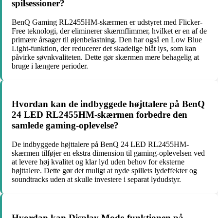
spilsessioner?
BenQ Gaming RL2455HM-skærmen er udstyret med Flicker-
Free teknologi, der eliminerer skærmflimmer, hvilket er en af de
primære årsager til øjenbelastning. Den har også en Low Blue
Light-funktion, der reducerer det skadelige blåt lys, som kan
påvirke søvnkvaliteten. Dette gør skærmen mere behagelig at
bruge i længere perioder.
Hvordan kan de indbyggede højttalere på BenQ
24 LED RL2455HM-skærmen forbedre den
samlede gaming-oplevelse?
De indbyggede højttalere på BenQ 24 LED RL2455HM-
skærmen tilføjer en ekstra dimension til gaming-oplevelsen ved
at levere høj kvalitet og klar lyd uden behov for eksterne
højttalere. Dette gør det muligt at nyde spillets lydeffekter og
soundtracks uden at skulle investere i separat lydudstyr.
Hvordan kan Display Mode-funktionen på