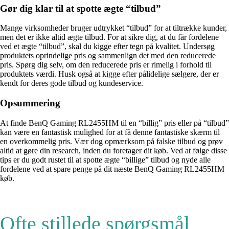
Gør dig klar til at spotte ægte “tilbud”
Mange virksomheder bruger udtrykket “tilbud” for at tiltrække kunder,
men det er ikke altid ægte tilbud. For at sikre dig, at du får fordelene
ved et ægte “tilbud”, skal du kigge efter tegn på kvalitet. Undersøg
produktets oprindelige pris og sammenlign det med den reducerede
pris. Spørg dig selv, om den reducerede pris er rimelig i forhold til
produktets værdi. Husk også at kigge efter pålidelige sælgere, der er
kendt for deres gode tilbud og kundeservice.
Opsummering
At finde BenQ Gaming RL2455HM til en “billig” pris eller på “tilbud”
kan være en fantastisk mulighed for at få denne fantastiske skærm til
en overkommelig pris. Vær dog opmærksom på falske tilbud og prøv
altid at gøre din research, inden du foretager dit køb. Ved at følge disse
tips er du godt rustet til at spotte ægte “billige” tilbud og nyde alle
fordelene ved at spare penge på dit næste BenQ Gaming RL2455HM
køb.
Ofte stillede spørgsmål