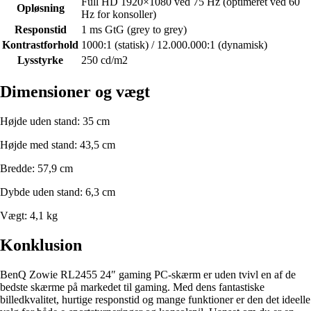
Full HD 1920×1080 ved 75 Hz (optimeret ved 60
Opløsning
Hz for konsoller)
Responstid
1 ms GtG (grey to grey)
Kontrastforhold
1000:1 (statisk) / 12.000.000:1 (dynamisk)
Lysstyrke
250 cd/m2
Dimensioner og vægt
Højde uden stand: 35 cm
Højde med stand: 43,5 cm
Bredde: 57,9 cm
Dybde uden stand: 6,3 cm
Vægt: 4,1 kg
Konklusion
BenQ Zowie RL2455 24″ gaming PC-skærm er uden tvivl en af de
bedste skærme på markedet til gaming. Med dens fantastiske
billedkvalitet, hurtige responstid og mange funktioner er den det ideelle