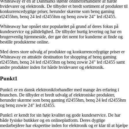
Whiteaway er en af Danmarks største onlineforhandlere af hårde
hvidevarer og elektronik. De tilbyder et bredt sortiment af produkter til
konkurrencedygtige priser, herunder skærme som benq gaming
rl2455hm, benq 24 led rl2455hm og benq zowie 24″ led rl2455.
Whiteaway har opnået stor popularitet på grund af deres fokus på
kundeservice og pålidelighed. De tilbyder hurtig levering og har en
brugervenlig hjemmeside, der gør det nemt for kunderne at finde og
bestille produkterne online.
Med deres store udvalg af produkter og konkurrencedygtige priser er
Whiteaway en attraktiv destination for shopping af benq gaming
rl2455hm, benq 24 led rl2455hm og benq zowie 24″ led rl2455 samt
andre produkter inden for hårde hvidevarer og elektronik.
Punkt1
Punkt1 er en dansk elektronikforhandler med mange års erfaring i
branchen. De tilbyder et bredt udvalg af elektroniske produkter,
herunder skærme som benq gaming rl2455hm, benq 24 led rl2455hm
og benq zowie 24″ led rl2455.
Punkt1 er kendt for sin høje kvalitet og gode kundeservice. De har
både fysiske butikker og en onlineplatform. Deres dygtige
medarbejdere har ekspertise inden for elektronik og er klar til at hjælpe