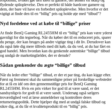
responstid, hvilket gør den ideel til gamere, der ønsker en skarp og
flydende spiloplevelse. Den er perfekt til både hardcore gamere og
dem, der bare vil have en forbedret spiloplevelse. Men hvorfor er det
vigtigt at finde den til en “billig” pris og holde øje med “tilbud”?
Nyd fordelene ved at købe til “billige” priser
At finde BenQ Gaming RL2455HM til en “billig” pris kan være yderst
gavnligt for din tegnebog. Når du køber det til en reduceret pris, sparer
du penge, der kan bruges på andre vigtige ting i dit liv. Derudover kan
du også føle dig mere tilfreds med dit køb, da du ved, at du har fået en
god handel. Men hvordan kan du genkende autentiske “billige” tilbud
og undgå de marketingfælder, der er derude?
Sådan genkender du ægte “billige” tilbud
Når du leder efter “billige” tilbud, er der et par ting, du kan kigge efter.
Først og fremmest skal du sammenligne priser på forskellige websteder
for at få en idé om den gennemsnitlige pris for BenQ Gaming
RL2455HM. Hvis en pris virker for god til at være sand, er det
sandsynligvis for godt til at være sandt. Undersøg også sælgers
troværdighed ved at læse anmeldelser og kontrollere deres
returneringspolitik. Dette hjælper dig med at undgå falske tilbud og
sikre dig, at du får et kvalitetsprodukt til en “billig” pris.