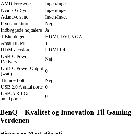
AMD Freesync
Ingen/Inget
Nvidia G-Sync
Ingen/Inget
Adaptive sync
Ingen/Inget
Pivot-funktion
Nej
Indbyggede højttalere
Ja
Tilslutninger
HDMI, DVI, VGA
Antal HDMI
1
HDMI-version
HDMI 1.4
USB-C Power
Nej
Delivery
USB-C Power Output
0
(watt)
Thunderbolt
Nej
USB 2.0 A antal porte
0
USB-A 3.1 Gen 1
0
antal porte
BenQ – Kvalitet og Innovation Til Gaming
Verdenen
Historie og Mærkefilosofi