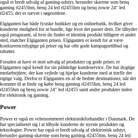
også et bredt udvalg af gaming-udstyr, herunder skærme som benq
gaming rl2455hm, benq 24 led rl2455hm og benq zowie 24″ led
rl2455, der er nævnt i søgeordene.
Elgiganten har både fysiske butikker og en onlinebutik, hvilket giver
kunderne mulighed for at handle, lige hvor det passer dem. De tilbyder
også prisgaranti, så hvis du finder et identisk produkt billigere et andet
sted, matcher Elgiganten prisen. Elgiganten er kendt for at være
konkurrencedygtige på priser og har ofte gode kampagnetilbud og
rabatter.
Foruden at have et stort udvalg af produkter og gode priser, er
Elgiganten også kendt for sin pålidelige kundeservice. De har dygtige
medarbejdere, der kan vejlede og hjælpe kunderne med at træffe det
rigtige valg. Derfor er Elgiganten en af de bedste destinationer, når det
kommer til at finde og købe benq gaming rl2455hm, benq 24 led
rl2455hm og benq zowie 24″ led rl2455 samt andre produkter inden
for elektronik og gaming.
Power
Power er også en velrenommeret elektronikforhandler i Danmark. De
har specialiseret sig i at tilbyde kunderne de nyeste produkter og
teknologier. Power har også et bredt udvalg af elektronisk udstyr,
herunder gaming-skærme som benq gaming rl2455hm, benq 24 led