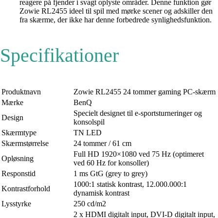
reagere på fjender i svagt oplyste områder. Denne funktion gør
Zowie RL2455 ideel til spil med mørke scener og adskiller den
fra skærme, der ikke har denne forbedrede synlighedsfunktion.
Specifikationer
Produktnavn
Zowie RL2455 24 tommer gaming PC-skærm
Mærke
BenQ
Specielt designet til e-sportsturneringer og
Design
konsolspil
Skærmtype
TN LED
Skærmstørrelse
24 tommer / 61 cm
Full HD 1920×1080 ved 75 Hz (optimeret
Opløsning
ved 60 Hz for konsoller)
Responstid
1 ms GtG (grey to grey)
1000:1 statisk kontrast, 12.000.000:1
Kontrastforhold
dynamisk kontrast
Lysstyrke
250 cd/m2
2 x HDMI digitalt input, DVI-D digitalt input,