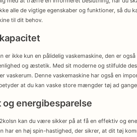
 dig med at træffe en informeret beslutning, når du sk
ække alle de vigtige egenskaber og funktioner, så du 
ne til dit behov.
kapacitet
 er ikke kun en pålidelig vaskemaskine, den er også
nlighed og æstetik. Med sit moderne og stilfulde des
hver vaskerum. Denne vaskemaskine har også en impo
 betyder at du kan vaske store mængder tøj ad gange
et og energibesparelse
olsn kan du være sikker på at få en effektiv og en
 har en høj spin-hastighed, der sikrer, at dit tøj k