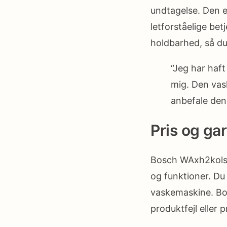
undtagelse. Den e
letforståelige be
holdbarhed, så du
“Jeg har haft
mig. Den vask
anbefale den!
Pris og gar
Bosch WAxh2kolsn 
og funktioner. Du
vaskemaskine. Bos
produktfejl eller 