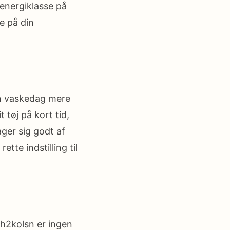
energiklasse på
e på din
in vaskedag mere
 tøj på kort tid,
ager sig godt af
tte indstilling til
xh2kolsn er ingen