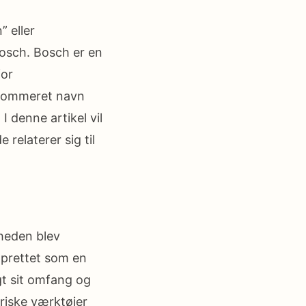
 eller
Bosch. Bosch er en
for
enommeret navn
I denne artikel vil
relaterer sig til
mheden blev
oprettet som en
gt sit omfang og
riske værktøjer