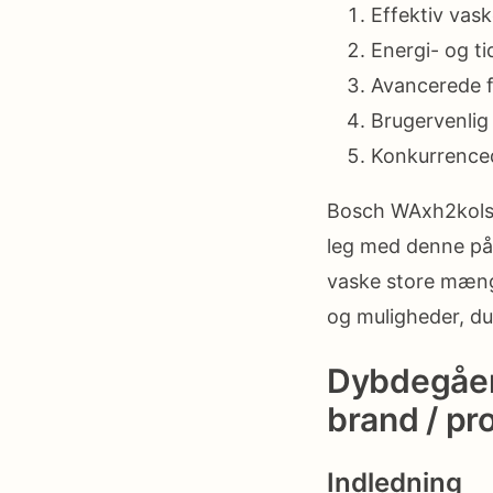
Effektiv va
Energi- og t
Avancerede f
Brugervenlig 
Konkurrenced
Bosch WAxh2kolsn 
leg med denne pål
vaske store mængd
og muligheder, du 
Dybdegåend
brand / pr
Indledning