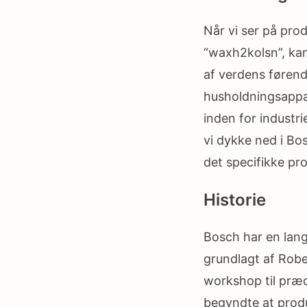
Når vi ser på pr
“waxh2kolsn”, kan
af ​​verdens føren
husholdningsappa
inden for industri
vi dykke ned i Bos
det specifikke pr
Historie
Bosch har en lang 
grundlagt af Robe
workshop til præc
begyndte at produ