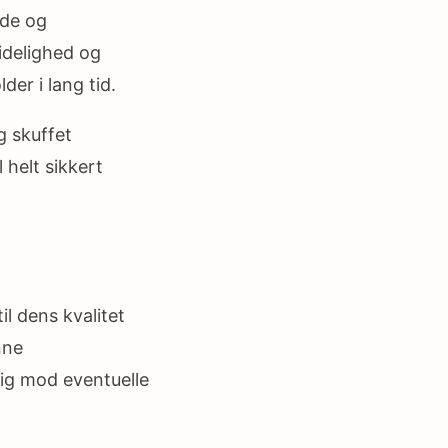
ade og
idelighed og
er i lang tid.
g skuffet
 helt sikkert
l dens kvalitet
nne
dig mod eventuelle