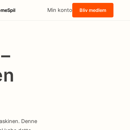
Min konto
ome
Spil
Bliv medlem
–
en
maskinen. Denne