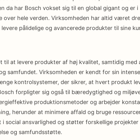
n da har Bosch vokset sig til en global gigant og er i d
 over hele verden. Virksomheden har altid været dre
t levere pålidelige og avancerede produkter til sine ku
t til at levere produkter af høj kvalitet, samtidig med 
t og samfundet. Virksomheden er kendt for sin intens
enge kontrolsystemer, der sikrer, at hvert produkt le
Bosch forpligter sig også til bæredygtighed og miljøv
nergieffektive produktionsmetoder og arbejder konsta
ning, herunder at minimere affald og bruge ressourcer
i social ansvarlighed og støtter forskellige projekter o
lse og samfundsstøtte.