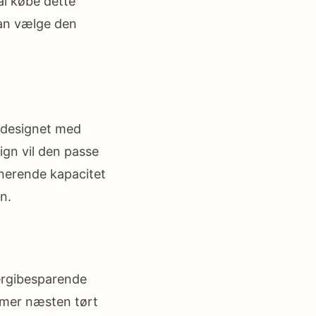
al købe dette
kan vælge den
 designet med
ign vil den passe
nerende kapacitet
n.
ergibesparende
ommer næsten tørt