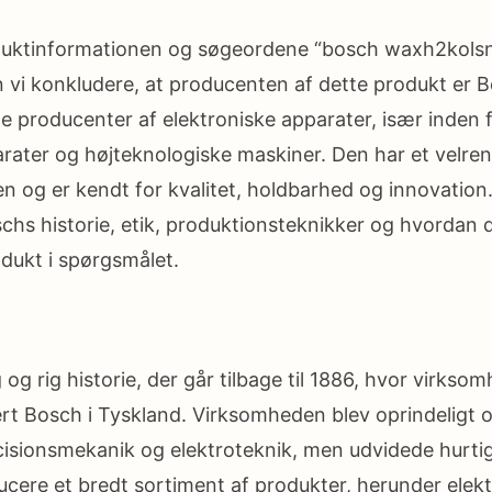
oduktinformationen og søgeordene “bosch waxh2kolsn”
 vi konkludere, at producenten af ​​dette produkt er 
de producenter af elektroniske apparater, især inden 
rater og højteknologiske maskiner. Den har et velr
en og er kendt for kvalitet, holdbarhed og innovation. 
chs historie, etik, produktionsteknikker og hvordan de 
odukt i spørgsmålet.
og rig historie, der går tilbage til 1886, hvor virkso
rt Bosch i Tyskland. Virksomheden blev oprindeligt 
isionsmekanik og elektroteknik, men udvidede hurti
cere et bredt sortiment af produkter, herunder elekt