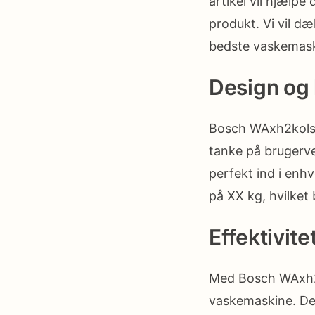
artikel vil hjælpe
produkt. Vi vil d
bedste vaskemaski
Design og 
Bosch WAxh2kolsn
tanke på brugerve
perfekt ind i en
på XX kg, hvilket
Effektivit
Med Bosch WAxh2k
vaskemaskine. Den