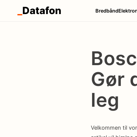
_
Datafon
Bredbånd
Elektro
Bosc
Gør d
leg
Velkommen til vo