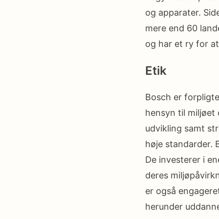
og apparater. Side
mere end 60 lande
og har et ry for a
Etik
Bosch er forpligte
hensyn til miljøe
udvikling samt str
høje standarder. 
De investerer i e
deres miljøpåvirk
er også engageret 
herunder uddanne