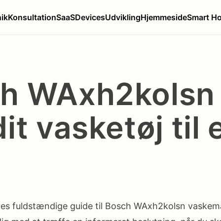
nik
Konsultation
SaaS
Devices
Udvikling
Hjemmeside
Smart H
h WAxh2kolsn 
it vasketøj til 
res fuldstændige guide til Bosch WAxh2kolsn vaske