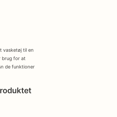
 vasketøj til en
 brug for at
sn de funktioner
produktet