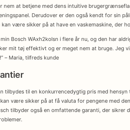
r nem at betjene med dens intuitive brugergrænsefl
tjeningspanel. Derudover er den også kendt for sin pål
 kan være sikker på at have en vaskemaskine, der hold
 min Bosch WAxh2kolsn i flere år nu, og den har aldri
er mit tøj effektivt og er meget nem at bruge. Jeg vil
” – Maria, tilfreds kunde
antier
tilbydes til en konkurrencedygtig pris med hensyn ti
 kan være sikker på at få valuta for pengene med de
ch tilbyder også en omfattende garanti, der sikrer 
problemer.