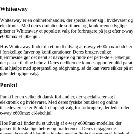
Whiteaway
Whiteaway er en onlineforhandler, der specialiserer sig i hvidevarer og
elektronik. Med deres omfattende sortiment og konkurrencedygtige
priser er Whiteaway et populært valg for forbrugere på jagt efter e-way
e600max el-løbehjul.
Hos Whiteaway finder du et bredt udvalg af e-way e600max-modeller
i forskellige farver og konfigurationer. Deres brugervenlige
hjemmeside gør det nemt at navigere og finde det perfekte el-løbehjul,
der passer til dine behov. Deres dedikerede kundesupport er altid parat
til at hjælpe med spørgsmål og rådgivning, så du kan være sikker på at
gøre det rigtige valg.
Punkt1
Punkt1 er en velkendt dansk forhandler, der specialiserer sig i
elektronik og hvidevarer. Med deres fysiske butikker og online
tilstedeværelse er Punkt1 et oplagt valg for forbrugere, der leder efter
e-way e600max el-løbehjul.
Hos Punkt1 finder du et udvalg af e-way e600max-modeller, der
passer til forskellige behov og præferencer. Deres engagerede
personale er altid klar til at hjælpe med at finde det rigtige el-løbehjul