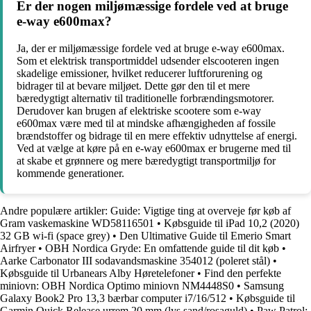
Er der nogen miljømæssige fordele ved at bruge
e-way e600max?
Ja, der er miljømæssige fordele ved at bruge e-way e600max.
Som et elektrisk transportmiddel udsender elscooteren ingen
skadelige emissioner, hvilket reducerer luftforurening og
bidrager til at bevare miljøet. Dette gør den til et mere
bæredygtigt alternativ til traditionelle forbrændingsmotorer.
Derudover kan brugen af elektriske scootere som e-way
e600max være med til at mindske afhængigheden af fossile
brændstoffer og bidrage til en mere effektiv udnyttelse af energi.
Ved at vælge at køre på en e-way e600max er brugerne med til
at skabe et grønnere og mere bæredygtigt transportmiljø for
kommende generationer.
Andre populære artikler:
Guide: Vigtige ting at overveje før køb af
Gram vaskemaskine WD58116501
•
Købsguide til iPad 10,2 (2020)
32 GB wi-fi (space grey)
•
Den Ultimative Guide til Emerio Smart
Airfryer
•
OBH Nordica Gryde: En omfattende guide til dit køb
•
Aarke Carbonator III sodavandsmaskine 354012 (poleret stål)
•
Købsguide til Urbanears Alby Høretelefoner
•
Find den perfekte
miniovn: OBH Nordica Optimo miniovn NM4448S0
•
Samsung
Galaxy Book2 Pro 13,3 bærbar computer i7/16/512
•
Købsguide til
Garmin Quick Release urrem 20 mm (lys sand/rosaguld)
•
Paw Patrol: