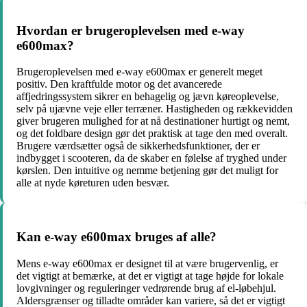
Hvordan er brugeroplevelsen med e-way
e600max?
Brugeroplevelsen med e-way e600max er generelt meget
positiv. Den kraftfulde motor og det avancerede
affjedringssystem sikrer en behagelig og jævn køreoplevelse,
selv på ujævne veje eller terræner. Hastigheden og rækkevidden
giver brugeren mulighed for at nå destinationer hurtigt og nemt,
og det foldbare design gør det praktisk at tage den med overalt.
Brugere værdsætter også de sikkerhedsfunktioner, der er
indbygget i scooteren, da de skaber en følelse af tryghed under
kørslen. Den intuitive og nemme betjening gør det muligt for
alle at nyde køreturen uden besvær.
Kan e-way e600max bruges af alle?
Mens e-way e600max er designet til at være brugervenlig, er
det vigtigt at bemærke, at det er vigtigt at tage højde for lokale
lovgivninger og reguleringer vedrørende brug af el-løbehjul.
Aldersgrænser og tilladte områder kan variere, så det er vigtigt