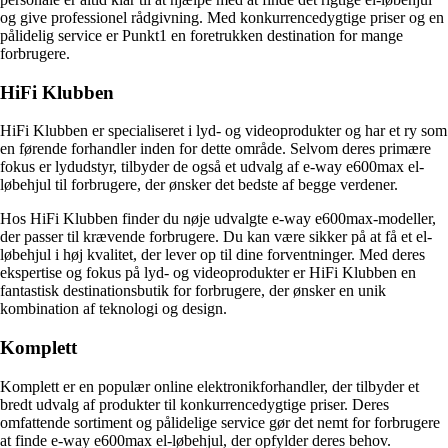
og give professionel rådgivning. Med konkurrencedygtige priser og en
pålidelig service er Punkt1 en foretrukken destination for mange
forbrugere.
HiFi Klubben
HiFi Klubben er specialiseret i lyd- og videoprodukter og har et ry som
en førende forhandler inden for dette område. Selvom deres primære
fokus er lydudstyr, tilbyder de også et udvalg af e-way e600max el-
løbehjul til forbrugere, der ønsker det bedste af begge verdener.
Hos HiFi Klubben finder du nøje udvalgte e-way e600max-modeller,
der passer til krævende forbrugere. Du kan være sikker på at få et el-
løbehjul i høj kvalitet, der lever op til dine forventninger. Med deres
ekspertise og fokus på lyd- og videoprodukter er HiFi Klubben en
fantastisk destinationsbutik for forbrugere, der ønsker en unik
kombination af teknologi og design.
Komplett
Komplett er en populær online elektronikforhandler, der tilbyder et
bredt udvalg af produkter til konkurrencedygtige priser. Deres
omfattende sortiment og pålidelige service gør det nemt for forbrugere
at finde e-way e600max el-løbehjul, der opfylder deres behov.