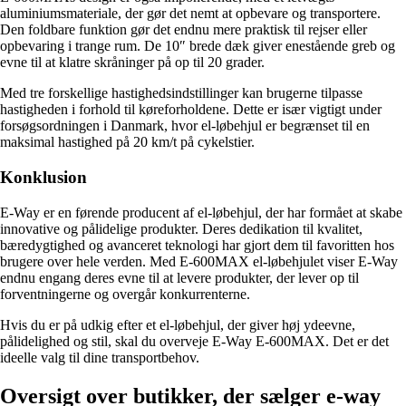
aluminiumsmateriale, der gør det nemt at opbevare og transportere.
Den foldbare funktion gør det endnu mere praktisk til rejser eller
opbevaring i trange rum. De 10″ brede dæk giver enestående greb og
evne til at klatre skråninger på op til 20 grader.
Med tre forskellige hastighedsindstillinger kan brugerne tilpasse
hastigheden i forhold til køreforholdene. Dette er især vigtigt under
forsøgsordningen i Danmark, hvor el-løbehjul er begrænset til en
maksimal hastighed på 20 km/t på cykelstier.
Konklusion
E-Way er en førende producent af el-løbehjul, der har formået at skabe
innovative og pålidelige produkter. Deres dedikation til kvalitet,
bæredygtighed og avanceret teknologi har gjort dem til favoritten hos
brugere over hele verden. Med E-600MAX el-løbehjulet viser E-Way
endnu engang deres evne til at levere produkter, der lever op til
forventningerne og overgår konkurrenterne.
Hvis du er på udkig efter et el-løbehjul, der giver høj ydeevne,
pålidelighed og stil, skal du overveje E-Way E-600MAX. Det er det
ideelle valg til dine transportbehov.
Oversigt over butikker, der sælger e-way