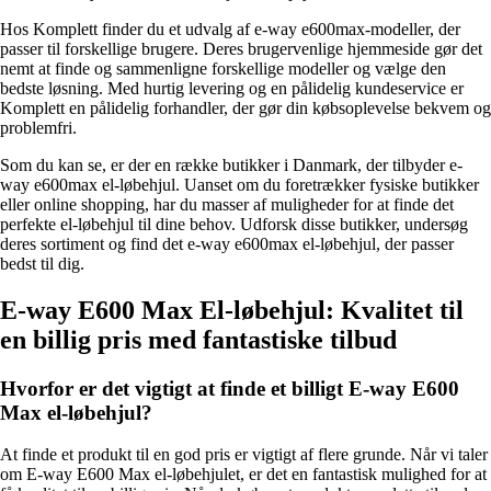
Hos Komplett finder du et udvalg af e-way e600max-modeller, der
passer til forskellige brugere. Deres brugervenlige hjemmeside gør det
nemt at finde og sammenligne forskellige modeller og vælge den
bedste løsning. Med hurtig levering og en pålidelig kundeservice er
Komplett en pålidelig forhandler, der gør din købsoplevelse bekvem og
problemfri.
Som du kan se, er der en række butikker i Danmark, der tilbyder e-
way e600max el-løbehjul. Uanset om du foretrækker fysiske butikker
eller online shopping, har du masser af muligheder for at finde det
perfekte el-løbehjul til dine behov. Udforsk disse butikker, undersøg
deres sortiment og find det e-way e600max el-løbehjul, der passer
bedst til dig.
E-way E600 Max El-løbehjul: Kvalitet til
en billig pris med fantastiske tilbud
Hvorfor er det vigtigt at finde et billigt E-way E600
Max el-løbehjul?
At finde et produkt til en god pris er vigtigt af flere grunde. Når vi taler
om E-way E600 Max el-løbehjulet, er det en fantastisk mulighed for at