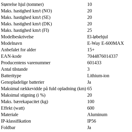
Størrelse hjul (tommer)
10
Maks. hastighed km/t (NO)
20
Maks. hastighed km/t (SE)
20
Maks. hastighed km/t (DK)
20
Maks. hastighed km/t (FI)
25
Modelbeskrivelse
El-løbehjul
Modelnavn
E-Way E-600MAX
Anbefalet for alder
15+
EAN-kode
7044876014337
Producentens varenummer
601433
Antal tilstande
3
Batteritype
Lithium-ion
Genopladelige batterier
Ja
Maksimal rækkevidde på fuld opladning (km)
65
Maksimal stigning (i %)
20
Maks. bærekapacitet (kg)
100
Effekt (watt)
600
Materiale
Aluminum
IP-klassifikation
IP56
Foldbar
Ja