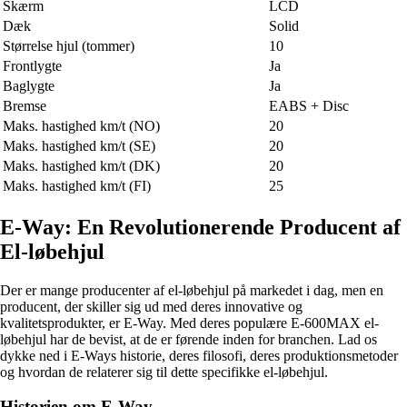
Skærm
LCD
Dæk
Solid
Størrelse hjul (tommer)
10
Frontlygte
Ja
Baglygte
Ja
Bremse
EABS + Disc
Maks. hastighed km/t (NO)
20
Maks. hastighed km/t (SE)
20
Maks. hastighed km/t (DK)
20
Maks. hastighed km/t (FI)
25
E-Way: En Revolutionerende Producent af
El-løbehjul
Der er mange producenter af el-løbehjul på markedet i dag, men en
producent, der skiller sig ud med deres innovative og
kvalitetsprodukter, er E-Way. Med deres populære E-600MAX el-
løbehjul har de bevist, at de er førende inden for branchen. Lad os
dykke ned i E-Ways historie, deres filosofi, deres produktionsmetoder
og hvordan de relaterer sig til dette specifikke el-løbehjul.
Historien om E-Way