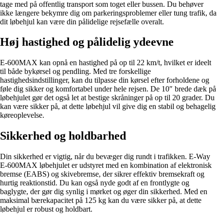
tage med på offentlig transport som toget eller bussen. Du behøver
ikke længere bekymre dig om parkeringsproblemer eller tung trafik, da
dit løbehjul kan være din pålidelige rejsefælle overalt.
Høj hastighed og pålidelig ydeevne
E-600MAX kan opnå en hastighed på op til 22 km/t, hvilket er ideelt
til både bykørsel og pendling. Med tre forskellige
hastighedsindstillinger, kan du tilpasse din kørsel efter forholdene og
føle dig sikker og komfortabel under hele rejsen. De 10″ brede dæk på
løbehjulet gør det også let at bestige skråninger på op til 20 grader. Du
kan være sikker på, at dette løbehjul vil give dig en stabil og behagelig
køreoplevelse.
Sikkerhed og holdbarhed
Din sikkerhed er vigtig, når du bevæger dig rundt i trafikken. E-Way
E-600MAX løbehjulet er udstyret med en kombination af elektronisk
bremse (EABS) og skivebremse, der sikrer effektiv bremsekraft og
hurtig reaktionstid. Du kan også nyde godt af en frontlygte og
baglygte, der gør dig synlig i mørket og øger din sikkerhed. Med en
maksimal bærekapacitet på 125 kg kan du være sikker på, at dette
løbehjul er robust og holdbart.