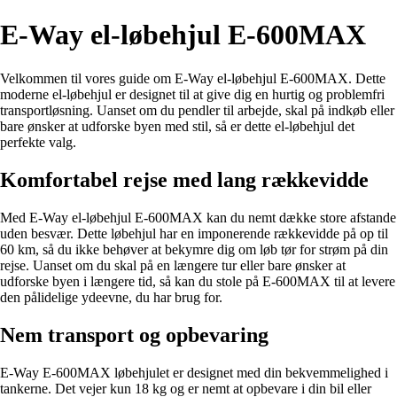
E-Way el-løbehjul E-600MAX
Velkommen til vores guide om E-Way el-løbehjul E-600MAX. Dette
moderne el-løbehjul er designet til at give dig en hurtig og problemfri
transportløsning. Uanset om du pendler til arbejde, skal på indkøb eller
bare ønsker at udforske byen med stil, så er dette el-løbehjul det
perfekte valg.
Komfortabel rejse med lang rækkevidde
Med E-Way el-løbehjul E-600MAX kan du nemt dække store afstande
uden besvær. Dette løbehjul har en imponerende rækkevidde på op til
60 km, så du ikke behøver at bekymre dig om løb tør for strøm på din
rejse. Uanset om du skal på en længere tur eller bare ønsker at
udforske byen i længere tid, så kan du stole på E-600MAX til at levere
den pålidelige ydeevne, du har brug for.
Nem transport og opbevaring
E-Way E-600MAX løbehjulet er designet med din bekvemmelighed i
tankerne. Det vejer kun 18 kg og er nemt at opbevare i din bil eller