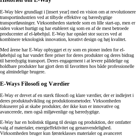
E-Way blev grundlagt i [insert year] med en vision om at revolutionere
transportindustrien ved at tilbyde effektive og bæredygtige
transportløsninger. Virksomheden startede som en lille start-up, men er
siden vokset hurtigt og har etableret sig som en af de mest betroede
producenter af el-løbehjul. E-Way har opnået stor succes ved at
kombinere teknologisk innovation, kreativt design og høj kvalitet.
Med årene har E-Way opbygget et ry som en pioner inden for el-
løbehjul og har vundet flere priser for deres produkter og deres bidrag
til bæredygtig transport. Deres engagement i at levere pålidelige og
holdbare produkter har gjort dem til favoritten hos både professionelle
og almindelige brugere.
E-Ways Filosofi og Værdier
E-Way er drevet af en stærk filosofi og klare værdier, der er indlejret i
deres produktudvikling og produktionsmetoder. Virksomheden
fokuserer på at skabe produkter, der ikke kun er innovative og
avancerede, men også miljøvenlige og bæredygtige.
E-Way har en holistisk tilgang til design og produktion, der omfatter
valg af materialer, energieffektivitet og genanvendelighed.
Virksomheden bruger kun førsteklasses materialer og avanceret