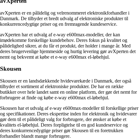
avXperten
avXperten er en pålidelig og velrenommeret elektronikforhandler i
Danmark. De tilbyder et bredt udvalg af elektroniske produkter til
konkurrencedygtige priser og en fremragende kundeservice.
avXperten har et udvalg af e-way e600max-modeller, der kan
imødekomme forskellige kundebehov. Deres fokus på kvalitet og
pålidelighed sikrer, at du får et produkt, der holder i mange år. Med
deres brugervenlige hjemmeside og hurtig levering gør avXperten det
nemt og bekvemt at købe et e-way e600max el-løbehjul.
Skousen
Skousen er en landsdækkende hvidevarekæde i Danmark, der også
tilbyder et sortiment af elektroniske produkter. De har en række
butikker over hele landet samt en online platform, der gør det nemt for
forbrugere at finde og købe e-way e600max el-løbehjul.
Skousen har et udvalg af e-way e600max-modeller til forskellige priser
og specifikationer. Deres ekspertise inden for elektronik og hvidevarer
gør dem til et pålideligt valg for forbrugere, der ønsker at købe et
kvalitets el-løbehjul. Deres forpligtelse til en god kundeservice og
deres konkurrencedygtige priser gør Skousen til en foretrukken
forhandler blandt mange forbrugere.