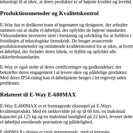
teknologi til at sikre, at deres produkter er af højeste kvalitet og levetid.
Produktionsmetoder og Kvalitetskontrol
E-Way har et dedikeret team af ingeniører og designere, der arbejder
sammen om at skabe el-løbehjul, der opfylder de højeste standarder.
Virksomheden investerer stort i forskning og udvikling for at forblive i
frontlinjen af teknologiske fremskridt. De bruger avancerede
produktionsmetoder og omfattende kvalitetskontrol for at sikre, at hvert
el-løbehjul, der forlader deres fabrik, er fejlfrit og opfylder alle
sikkerhedsstandarder.
E-Way er også stolte af deres certificeringer og godkendelser, der
bekræfter deres engagement i at levere sikre og pålidelige produkter.
Med deres IP54-rating kan el-løbehjulene bruges i let regnvejr uden
problemer.
Relateret til E-Way E-600MAX
E-Way E-600MAX er et fremragende eksempel på E-Ways
kvalitetsprodukt. Med en rækkevidde på op til 60 km, en maksimal
kapacitet på 125 kg og en maksimal hastighed på 22 km/t, leverer dette
el-løbehjul enestående præstation og pålidelighed.
E-600MAXs design er også imponerende, med et letvægts