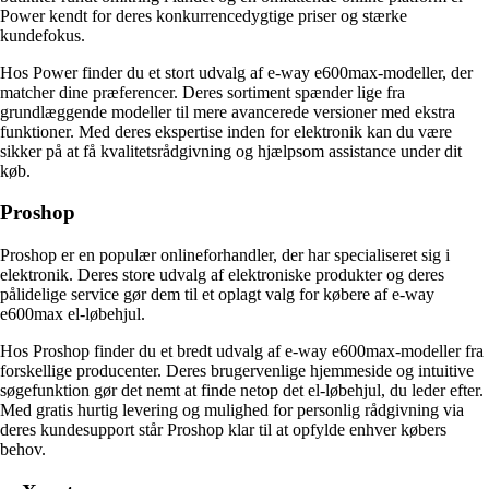
Power kendt for deres konkurrencedygtige priser og stærke
kundefokus.
Hos Power finder du et stort udvalg af e-way e600max-modeller, der
matcher dine præferencer. Deres sortiment spænder lige fra
grundlæggende modeller til mere avancerede versioner med ekstra
funktioner. Med deres ekspertise inden for elektronik kan du være
sikker på at få kvalitetsrådgivning og hjælpsom assistance under dit
køb.
Proshop
Proshop er en populær onlineforhandler, der har specialiseret sig i
elektronik. Deres store udvalg af elektroniske produkter og deres
pålidelige service gør dem til et oplagt valg for købere af e-way
e600max el-løbehjul.
Hos Proshop finder du et bredt udvalg af e-way e600max-modeller fra
forskellige producenter. Deres brugervenlige hjemmeside og intuitive
søgefunktion gør det nemt at finde netop det el-løbehjul, du leder efter.
Med gratis hurtig levering og mulighed for personlig rådgivning via
deres kundesupport står Proshop klar til at opfylde enhver købers
behov.