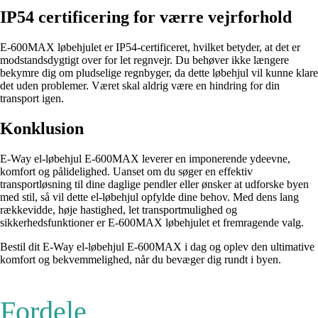
IP54 certificering for værre vejrforhold
E-600MAX løbehjulet er IP54-certificeret, hvilket betyder, at det er
modstandsdygtigt over for let regnvejr. Du behøver ikke længere
bekymre dig om pludselige regnbyger, da dette løbehjul vil kunne klare
det uden problemer. Været skal aldrig være en hindring for din
transport igen.
Konklusion
E-Way el-løbehjul E-600MAX leverer en imponerende ydeevne,
komfort og pålidelighed. Uanset om du søger en effektiv
transportløsning til dine daglige pendler eller ønsker at udforske byen
med stil, så vil dette el-løbehjul opfylde dine behov. Med dens lang
rækkevidde, høje hastighed, let transportmulighed og
sikkerhedsfunktioner er E-600MAX løbehjulet et fremragende valg.
Bestil dit E-Way el-løbehjul E-600MAX i dag og oplev den ultimative
komfort og bekvemmelighed, når du bevæger dig rundt i byen.
Fordele