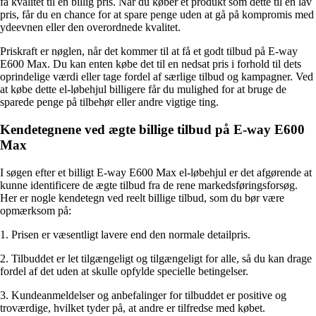
få kvalitet til en billig pris. Når du køber et produkt som dette til en lav
pris, får du en chance for at spare penge uden at gå på kompromis med
ydeevnen eller den overordnede kvalitet.
Priskraft er nøglen, når det kommer til at få et godt tilbud på E-way
E600 Max. Du kan enten købe det til en nedsat pris i forhold til dets
oprindelige værdi eller tage fordel af særlige tilbud og kampagner. Ved
at købe dette el-løbehjul billigere får du mulighed for at bruge de
sparede penge på tilbehør eller andre vigtige ting.
Kendetegnene ved ægte billige tilbud på E-way E600
Max
I søgen efter et billigt E-way E600 Max el-løbehjul er det afgørende at
kunne identificere de ægte tilbud fra de rene markedsføringsforsøg.
Her er nogle kendetegn ved reelt billige tilbud, som du bør være
opmærksom på:
1. Prisen er væsentligt lavere end den normale detailpris.
2. Tilbuddet er let tilgængeligt og tilgængeligt for alle, så du kan drage
fordel af det uden at skulle opfylde specielle betingelser.
3. Kundeanmeldelser og anbefalinger for tilbuddet er positive og
troværdige, hvilket tyder på, at andre er tilfredse med købet.