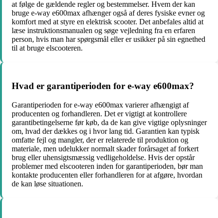
at følge de gældende regler og bestemmelser. Hvem der kan
bruge e-way e600max afhænger også af deres fysiske evner og
komfort med at styre en elektrisk scooter. Det anbefales altid at
læse instruktionsmanualen og søge vejledning fra en erfaren
person, hvis man har spørgsmål eller er usikker på sin egnethed
til at bruge elscooteren.
Hvad er garantiperioden for e-way e600max?
Garantiperioden for e-way e600max varierer afhængigt af
producenten og forhandleren. Det er vigtigt at kontrollere
garantibetingelserne før køb, da de kan give vigtige oplysninger
om, hvad der dækkes og i hvor lang tid. Garantien kan typisk
omfatte fejl og mangler, der er relaterede til produktion og
materiale, men udelukker normalt skader forårsaget af forkert
brug eller uhensigtsmæssig vedligeholdelse. Hvis der opstår
problemer med elscooteren inden for garantiperioden, bør man
kontakte producenten eller forhandleren for at afgøre, hvordan
de kan løse situationen.