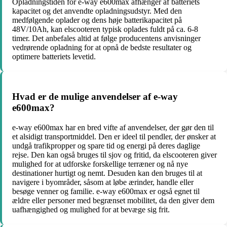
Opladningstiden for e-way e600max afhænger af batteriets
kapacitet og det anvendte opladningsudstyr. Med den
medfølgende oplader og dens høje batterikapacitet på
48V/10Ah, kan elscooteren typisk oplades fuldt på ca. 6-8
timer. Det anbefales altid at følge producentens anvisninger
vedrørende opladning for at opnå de bedste resultater og
optimere batteriets levetid.
Hvad er de mulige anvendelser af e-way
e600max?
e-way e600max har en bred vifte af anvendelser, der gør den til
et alsidigt transportmiddel. Den er ideel til pendler, der ønsker at
undgå trafikpropper og spare tid og energi på deres daglige
rejse. Den kan også bruges til sjov og fritid, da elscooteren giver
mulighed for at udforske forskellige terræner og nå nye
destinationer hurtigt og nemt. Desuden kan den bruges til at
navigere i byområder, såsom at løbe ærinder, handle eller
besøge venner og familie. e-way e600max er også egnet til
ældre eller personer med begrænset mobilitet, da den giver dem
uafhængighed og mulighed for at bevæge sig frit.