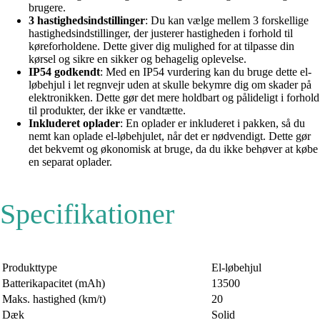
brugere.
3 hastighedsindstillinger
: Du kan vælge mellem 3 forskellige
hastighedsindstillinger, der justerer hastigheden i forhold til
køreforholdene. Dette giver dig mulighed for at tilpasse din
kørsel og sikre en sikker og behagelig oplevelse.
IP54 godkendt
: Med en IP54 vurdering kan du bruge dette el-
løbehjul i let regnvejr uden at skulle bekymre dig om skader på
elektronikken. Dette gør det mere holdbart og pålideligt i forhold
til produkter, der ikke er vandtætte.
Inkluderet oplader
: En oplader er inkluderet i pakken, så du
nemt kan oplade el-løbehjulet, når det er nødvendigt. Dette gør
det bekvemt og økonomisk at bruge, da du ikke behøver at købe
en separat oplader.
Specifikationer
Produkttype
El-løbehjul
Batterikapacitet (mAh)
13500
Maks. hastighed (km/t)
20
Dæk
Solid