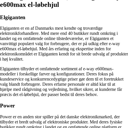
e600max el-løbehjul
Elgiganten
Elgiganten er en af Danmarks mest kendte og troværdige
elektronikforhandlere. Med mere end 40 butikker rundt omkring i
landet og en omfattende online tilstedeværelse, er Elgiganten et
vanvittigt populært valg for forbrugere, der er på udkig efter e-way
e600max el-løbehjul. Med års erfaring og ekspertise inden for
elektronikområdet er Elgiganten kendt for sit brede udvalg af produkter
i høj kvalitet.
Elgiganten tilbyder et omfattende sortiment af e-way e600max-
modeller i forskellige farver og konfigurationer. Deres fokus på
kundeservice og konkurrencedygtige priser gør dem til et foretrukket
valg blandt forbrugere. Deres erfarne personale er altid klar til at
hjælpe med rådgivning og vejledning, hvilket sikrer, at kunderne får
præcis det el-løbehjul, der passer bedst til deres behov.
Power
Power er en anden stor spiller på det danske elektronikmarked, der
tilbyder et bredt udvalg af elektroniske produkter. Med deres fysiske
butikker rundt omkring i landet og en omfattende online platform er