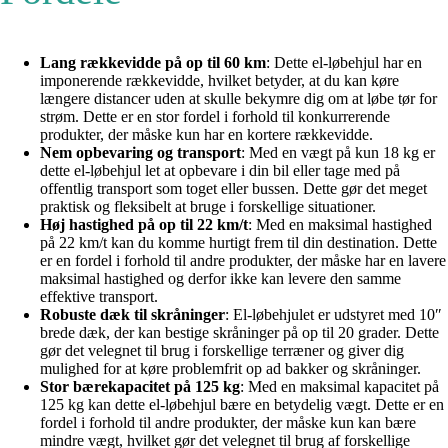
Lang rækkevidde på op til 60 km
: Dette el-løbehjul har en
imponerende rækkevidde, hvilket betyder, at du kan køre
længere distancer uden at skulle bekymre dig om at løbe tør for
strøm. Dette er en stor fordel i forhold til konkurrerende
produkter, der måske kun har en kortere rækkevidde.
Nem opbevaring og transport
: Med en vægt på kun 18 kg er
dette el-løbehjul let at opbevare i din bil eller tage med på
offentlig transport som toget eller bussen. Dette gør det meget
praktisk og fleksibelt at bruge i forskellige situationer.
Høj hastighed på op til 22 km/t
: Med en maksimal hastighed
på 22 km/t kan du komme hurtigt frem til din destination. Dette
er en fordel i forhold til andre produkter, der måske har en lavere
maksimal hastighed og derfor ikke kan levere den samme
effektive transport.
Robuste dæk til skråninger
: El-løbehjulet er udstyret med 10″
brede dæk, der kan bestige skråninger på op til 20 grader. Dette
gør det velegnet til brug i forskellige terræner og giver dig
mulighed for at køre problemfrit op ad bakker og skråninger.
Stor bærekapacitet på 125 kg
: Med en maksimal kapacitet på
125 kg kan dette el-løbehjul bære en betydelig vægt. Dette er en
fordel i forhold til andre produkter, der måske kun kan bære
mindre vægt, hvilket gør det velegnet til brug af forskellige