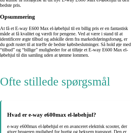
bedste pris.
Opsummering
At få et E-way E600 Max el-løbehjul til en billig pris er en fantastisk
måde at få kvalitet og værdi for pengene. Ved at være i stand til at
identificere ægte tilbud og adskille dem fra markedsføringsforsøg, er
du godt rustet til at træffe de bedste købsbeslutninger. Så hold øje med
“tilbud” og “billige” muligheder for at tilføje et E-way E600 Max el-
løbehjul til din samling uden at tømme lommen.
Ofte stillede spørgsmål
Hvad er e-way e600max el-løbehjul?
e-way e600max el-løbehjul er en avanceret elektrisk scooter, der
giver brugeren mulighed for hurtig og bekvem transport. Den er