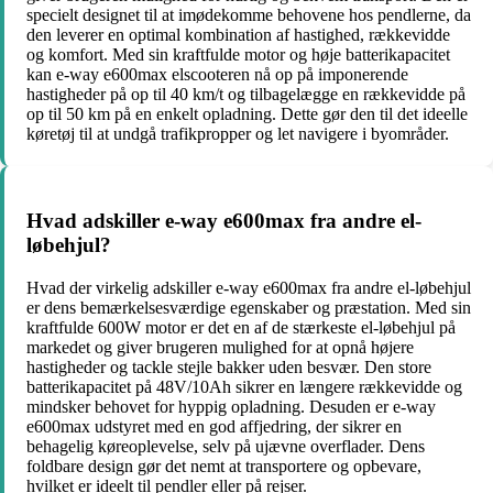
specielt designet til at imødekomme behovene hos pendlerne, da
den leverer en optimal kombination af hastighed, rækkevidde
og komfort. Med sin kraftfulde motor og høje batterikapacitet
kan e-way e600max elscooteren nå op på imponerende
hastigheder på op til 40 km/t og tilbagelægge en rækkevidde på
op til 50 km på en enkelt opladning. Dette gør den til det ideelle
køretøj til at undgå trafikpropper og let navigere i byområder.
Hvad adskiller e-way e600max fra andre el-
løbehjul?
Hvad der virkelig adskiller e-way e600max fra andre el-løbehjul
er dens bemærkelsesværdige egenskaber og præstation. Med sin
kraftfulde 600W motor er det en af de stærkeste el-løbehjul på
markedet og giver brugeren mulighed for at opnå højere
hastigheder og tackle stejle bakker uden besvær. Den store
batterikapacitet på 48V/10Ah sikrer en længere rækkevidde og
mindsker behovet for hyppig opladning. Desuden er e-way
e600max udstyret med en god affjedring, der sikrer en
behagelig køreoplevelse, selv på ujævne overflader. Dens
foldbare design gør det nemt at transportere og opbevare,
hvilket er ideelt til pendler eller på rejser.