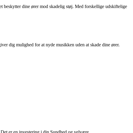
t beskytter dine ører mod skadelig støj. Med forskellige udskiftelige
giver dig mulighed for at nyde musikken uden at skade dine ører.
Det er en investering i din Sundhed og velvære.