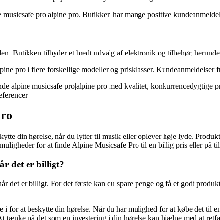
musicsafe pro|alpine pro. Butikken har mange positive kundeanmeldelser
en. Butikken tilbyder et bredt udvalg af elektronik og tilbehør, herunde
ne pro i flere forskellige modeller og prisklasser. Kundeanmeldelser 
nde alpine musicsafe pro|alpine pro med kvalitet, konkurrencedygtige pr
æferencer.
Pro
skytte din hørelse, når du lytter til musik eller oplever høje lyde. Prod
uligheder for at finde Alpine Musicsafe Pro til en billig pris eller på 
r det er billigt?
år det er billigt. For det første kan du spare penge og få et godt produkt 
i for at beskytte din hørelse. Når du har mulighed for at købe det til en
 tænke på det som en investering i din hørelse kan hjælpe med at retfærd