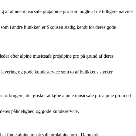
g af alpine musicsafe pro|alpine pro som nogle af de tidligere nævnte
om i andre butikker, er Skousen stadig kendt for deres gode
eder efter alpine musicsafe pro|alpine pro på grund af deres
levering og gode kundeservice som to af butikkens styrker.
or forbrugere, der ønsker at købe alpine musicsafe pro|alpine pro med
 deres pålidelighed og gode kundeservice.
ed at finde alpine musicsafe pro|alpine pro i Danmark.