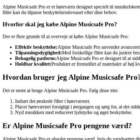
Alpine Musicsafe Pro er et høreværn designet specielt til musikelskere
filtre kan du tilpasse beskyttelsesniveauet efter dine behov.
Hvorfor skal jeg købe Alpine Musicsafe Pro?
Der er flere grunde til at overveje at købe Alpine Musicsafe Pro:
Effektiv beskyttelse:
Alpine Musicsafe Pro anvender avanceret t
Tilpasningsdygtighed:
Med forskellige filtre kan du justere be
Behagelig pasform:
Alpine Musicsafe Pro er designet til at sid
Holdbar kvalitet:
Produktet er fremstillet af materialer af høj kva
Hvordan bruger jeg Alpine Musicsafe Pro
Det er nemt at bruge Alpine Musicsafe Pro. Følg disse trin:
Indsæt det ønskede filter i høreværnet.
Placer høreværnet forsigtigt i øregangen og sørg for, at det sidde
Nyd musikken med reduceret lydstyrke og øget beskyttelse.
Er Alpine Musicsafe Pro pengene værd?
Alpine Musicsafe Pro er absolut pengene værd, hvis du værdsætter di