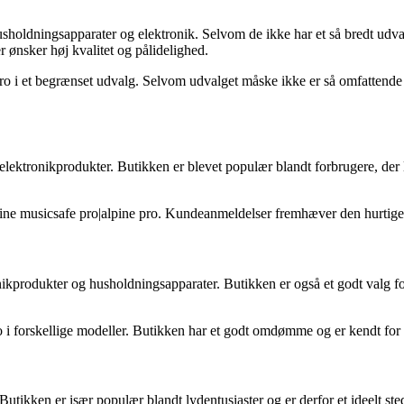
holdningsapparater og elektronik. Selvom de ikke har et så bredt udval
r ønsker høj kvalitet og pålidelighed.
o i et begrænset udvalg. Selvom udvalget måske ikke er så omfattende s
elektronikprodukter. Butikken er blevet populær blandt forbrugere, der l
ne musicsafe pro|alpine pro. Kundeanmeldelser fremhæver den hurtige 
onikprodukter og husholdningsapparater. Butikken er også et godt valg f
 i forskellige modeller. Butikken har et godt omdømme og er kendt for
 Butikken er især populær blandt lydentusiaster og er derfor et ideelt st