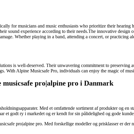
cally for musicians and music enthusiasts who prioritize their hearing 
e their sound experience according to their needs.The innovative design 
amage. Whether playing in a band, attending a concert, or practicing alo
olutions is well-deserved. Their unwavering commitment to preserving a
. With Alpine Musicsafe Pro, individuals can enjoy the magic of music
e musicsafe pro|alpine pro i Danmark
holdningsapparater. Med et omfattende sortiment af produkter og en stær
har et godt ry i markedet og er kendt for sin pålidelighed og gode kunde
usicsafe pro|alpine pro. Med forskellige modeller og prisklasser er de