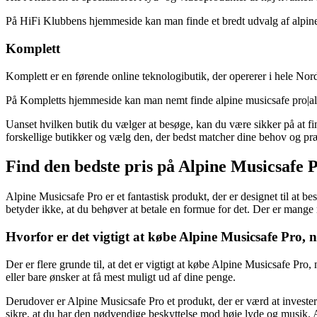
På HiFi Klubbens hjemmeside kan man finde et bredt udvalg af alpine 
Komplett
Komplett er en førende online teknologibutik, der opererer i hele Nord
På Kompletts hjemmeside kan man nemt finde alpine musicsafe pro|alpi
Uanset hvilken butik du vælger at besøge, kan du være sikker på at fi
forskellige butikker og vælg den, der bedst matcher dine behov og pr
Find den bedste pris på Alpine Musicsafe 
Alpine Musicsafe Pro er et fantastisk produkt, der er designet til at be
betyder ikke, at du behøver at betale en formue for det. Der er mange m
Hvorfor er det vigtigt at købe Alpine Musicsafe Pro, nå
Der er flere grunde til, at det er vigtigt at købe Alpine Musicsafe Pro, n
eller bare ønsker at få mest muligt ud af dine penge.
Derudover er Alpine Musicsafe Pro et produkt, der er værd at investere 
sikre, at du har den nødvendige beskyttelse mod høje lyde og musik. At