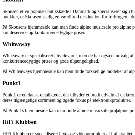
Skousen er en populær butikskæde i Danmark og specialiserer sig i hus
butikker, er Skousen stadig en værdifuld destination for forbrugere, de
På Skousens hjemmeside kan man finde alpine musicsafe pro|alpine pr
kundeservice og konkurrencedygtige priser.
Whiteaway
Whiteaway er specialiseret i hvidevarer, men de har også et udvalg af 
konkurrencedygtige priser og gode tilgængelighed.
På Whiteaways hjemmeside kan man finde forskellige modeller af alpi
Punkt1
Punkt1 er en dansk detailkæde, der tilbyder et bredt udvalg af elektr
deres tilgængelige sortiment og øgede fokus på elektronikprodukter.
På Punkt1s hjemmeside kan man finde alpine musicsafe pro|alpine pro
HiFi Klubben
HiFi Klubben er specialiseret i lyd- og videoprodukter af høj kvalitet.