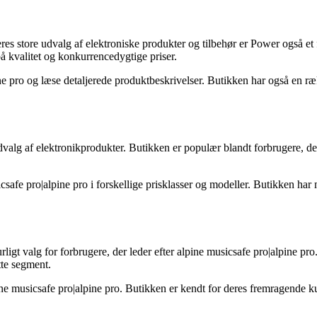
s store udvalg af elektroniske produkter og tilbehør er Power også et 
 kvalitet og konkurrencedygtige priser.
e pro og læse detaljerede produktbeskrivelser. Butikken har også en 
valg af elektronikprodukter. Butikken er populær blandt forbrugere, der
afe pro|alpine pro i forskellige prisklasser og modeller. Butikken har 
rligt valg for forbrugere, der leder efter alpine musicsafe pro|alpine pro
tte segment.
e musicsafe pro|alpine pro. Butikken er kendt for deres fremragende ku