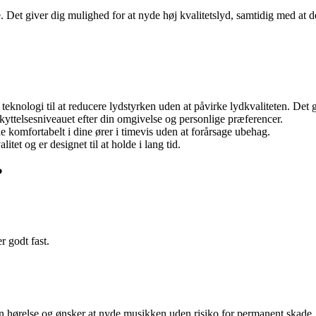
. Det giver dig mulighed for at nyde høj kvalitetslyd, samtidig med at de
eknologi til at reducere lydstyrken uden at påvirke lydkvaliteten. Det 
skyttelsesniveauet efter din omgivelse og personlige præferencer.
de komfortabelt i dine ører i timevis uden at forårsage ubehag.
litet og er designet til at holde i lang tid.
?
r godt fast.
n hørelse og ønsker at nyde musikken uden risiko for permanent skade. 