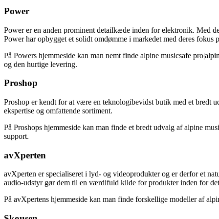
Power
Power er en anden prominent detailkæde inden for elektronik. Med dere
Power har opbygget et solidt omdømme i markedet med deres fokus på
På Powers hjemmeside kan man nemt finde alpine musicsafe pro|alpin
og den hurtige levering.
Proshop
Proshop er kendt for at være en teknologibevidst butik med et bredt ud
ekspertise og omfattende sortiment.
På Proshops hjemmeside kan man finde et bredt udvalg af alpine musics
support.
avXperten
avXperten er specialiseret i lyd- og videoprodukter og er derfor et natu
audio-udstyr gør dem til en værdifuld kilde for produkter inden for de
På avXpertens hjemmeside kan man finde forskellige modeller af alpin
Skousen