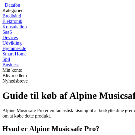
_
Datafon
Kategorier
Bredbånd
Elektronik
Konsultation
SaaS
Devices
Udvikling
Hjemmeside
Smart Home
Spil
Business
Min konto
Bliv medlem
Nyhedsbreve
Guide til køb af Alpine Musicsa
Alpine Musicsafe Pro er en fantastisk løsning til at beskytte dine ører
om at købe dette produkt.
Hvad er Alpine Musicsafe Pro?