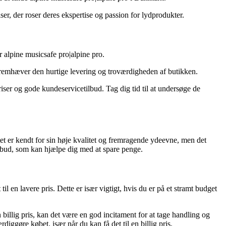
, der roser deres ekspertise og passion for lydprodukter.
r alpine musicsafe pro|alpine pro.
fremhæver den hurtige levering og troværdigheden af butikken.
iser og gode kundeservicetilbud. Tag dig tid til at undersøge de
uktet er kendt for sin høje kvalitet og fremragende ydeevne, men det
tilbud, som kan hjælpe dig med at spare penge.
til en lavere pris. Dette er især vigtigt, hvis du er på et stramt budget
 billig pris, kan det være en god incitament for at tage handling og
iggøre købet, især når du kan få det til en billig pris.