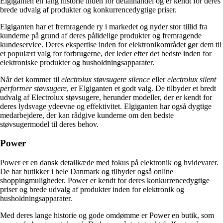
Elgiganten en lang historie inden for detailhandel og er kendt for deres
brede udvalg af produkter og konkurrencedygtige priser.
Elgiganten har et fremragende ry i markedet og nyder stor tillid fra
kunderne på grund af deres pålidelige produkter og fremragende
kundeservice. Deres ekspertise inden for elektronikområdet gør dem til
et populært valg for forbrugerne, der leder efter det bedste inden for
elektroniske produkter og husholdningsapparater.
Når det kommer til
electrolux støvsugere silence
eller
electrolux silent
performer støvsugere
, er Elgiganten et godt valg. De tilbyder et bredt
udvalg af Electrolux støvsugere, herunder modeller, der er kendt for
deres lydsvage ydeevne og effektivitet. Elgiganten har også dygtige
medarbejdere, der kan rådgive kunderne om den bedste
støvsugermodel til deres behov.
Power
Power er en dansk detailkæde med fokus på elektronik og hvidevarer.
De har butikker i hele Danmark og tilbyder også online
shoppingmuligheder. Power er kendt for deres konkurrencedygtige
priser og brede udvalg af produkter inden for elektronik og
husholdningsapparater.
Med deres lange historie og gode omdømme er Power en butik, som