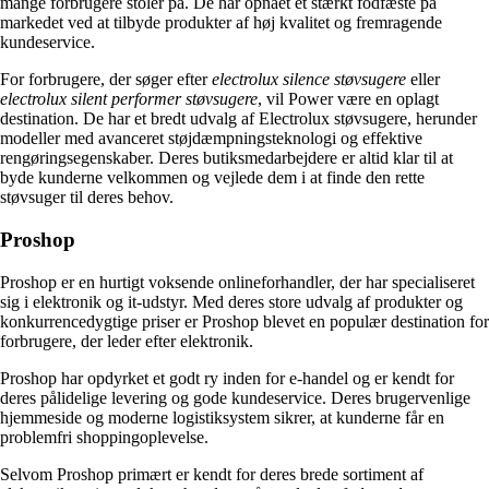
mange forbrugere stoler på. De har opnået et stærkt fodfæste på
markedet ved at tilbyde produkter af høj kvalitet og fremragende
kundeservice.
For forbrugere, der søger efter
electrolux silence støvsugere
eller
electrolux silent performer støvsugere
, vil Power være en oplagt
destination. De har et bredt udvalg af Electrolux støvsugere, herunder
modeller med avanceret støjdæmpningsteknologi og effektive
rengøringsegenskaber. Deres butiksmedarbejdere er altid klar til at
byde kunderne velkommen og vejlede dem i at finde den rette
støvsuger til deres behov.
Proshop
Proshop er en hurtigt voksende onlineforhandler, der har specialiseret
sig i elektronik og it-udstyr. Med deres store udvalg af produkter og
konkurrencedygtige priser er Proshop blevet en populær destination for
forbrugere, der leder efter elektronik.
Proshop har opdyrket et godt ry inden for e-handel og er kendt for
deres pålidelige levering og gode kundeservice. Deres brugervenlige
hjemmeside og moderne logistiksystem sikrer, at kunderne får en
problemfri shoppingoplevelse.
Selvom Proshop primært er kendt for deres brede sortiment af