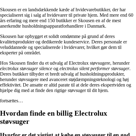
Skousen er en landsdækkende kæde af hvidevarebutikker, der har
specialiseret sig i salg af hvidevarer til private hjem. Med mere end 60
års erfaring og mere end 150 butikker er Skousen en af de mest
anerkendte husholdningsapparatforhandlere i Danmark.
Skousen har opbygget et solidt omdømme på grund af deres
kvalitetsprodukter og dedikerede kundeservice. Deres personale er
veluddannede og specialiserede i hvidevarer, hvilket gør dem til
eksperter på området.
Hos Skousen finder du et udvalg af Electrolux støvsugere, herunder
electrolux støvsuger silence
og
electrolux silent performer støvsuger
.
Deres butikker tilbyder et bredt udvalg af husholdningsprodukter,
herunder støvsugere med avanceret støjdæmpningsteknologi og høj
effektivitet. De ansatte er altid parate til at dele deres ekspertviden og
hjælpe dig med at finde den rigtige støvsuger til dit hjem.
fortsættes…
Hvordan finde en billig Electrolux
støvsuger
Hvorfor er det vigtigt at købe en støvsuger til en god