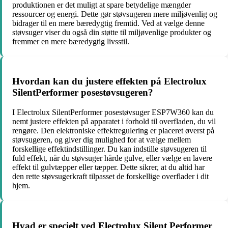
produktionen er det muligt at spare betydelige mængder
ressourcer og energi. Dette gør støvsugeren mere miljøvenlig og
bidrager til en mere bæredygtig fremtid. Ved at vælge denne
støvsuger viser du også din støtte til miljøvenlige produkter og
fremmer en mere bæredygtig livsstil.
Hvordan kan du justere effekten på Electrolux
SilentPerformer posestøvsugeren?
I Electrolux SilentPerformer posestøvsuger ESP7W360 kan du
nemt justere effekten på apparatet i forhold til overfladen, du vil
rengøre. Den elektroniske effektregulering er placeret øverst på
støvsugeren, og giver dig mulighed for at vælge mellem
forskellige effektindstillinger. Du kan indstille støvsugeren til
fuld effekt, når du støvsuger hårde gulve, eller vælge en lavere
effekt til gulvtæpper eller tæpper. Dette sikrer, at du altid har
den rette støvsugerkraft tilpasset de forskellige overflader i dit
hjem.
Hvad er specielt ved Electrolux Silent Performer