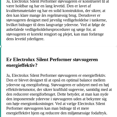
Ja, Electrolux Silent Performer støvsugeren er konstrueret til at
være holdbar og har en lang levetid. Den er lavet af
kvalitetsmaterialer og har en solid konstruktion, der sikrer, at
den kan klare mange års regelmæssig brug. Derudover er
støvsugeren designet med jævnlig vedligeholdelse i tankerne,
hvilket bidrager til dens langvarige ydeevne. Ved at følge de
anbefalede vedligeholdelsesprocedurer og sørge for, at
støvsugeren er korrekt rengjort og plejet, kan man forlænge
dens levetid yderligere.
Er Electrolux Silent Performer støvsugeren
energieffektiv?
Ja, Electrolux Silent Performer støvsugeren er energieffektiv.
Den er blevet designet til at opnå en optimal balance mellem
ydeevne og energiforbrug. Støvsugeren er udstyret med en høj
effektivitetsmotor, der sikrer kraftfuld sugeevne, samtidig med at
den reducerer energiforbruget. Dette betyder, at man kan nyde
den imponerende ydeevne i støvsugeren uden at bekymre sig
om høje energiomkostninger. Ved at vælge Electrolux Silent
Performer støvsugeren kan man bidrage til et mere
energieffektivt hjem og reducere den miljømæssige fodaftryk.