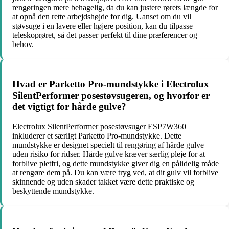
rengøringen mere behagelig, da du kan justere rørets længde for
at opnå den rette arbejdshøjde for dig. Uanset om du vil
støvsuge i en lavere eller højere position, kan du tilpasse
teleskoprøret, så det passer perfekt til dine præferencer og
behov.
Hvad er Parketto Pro-mundstykke i Electrolux
SilentPerformer posestøvsugeren, og hvorfor er
det vigtigt for hårde gulve?
Electrolux SilentPerformer posestøvsuger ESP7W360
inkluderer et særligt Parketto Pro-mundstykke. Dette
mundstykke er designet specielt til rengøring af hårde gulve
uden risiko for ridser. Hårde gulve kræver særlig pleje for at
forblive pletfri, og dette mundstykke giver dig en pålidelig måde
at rengøre dem på. Du kan være tryg ved, at dit gulv vil forblive
skinnende og uden skader takket være dette praktiske og
beskyttende mundstykke.