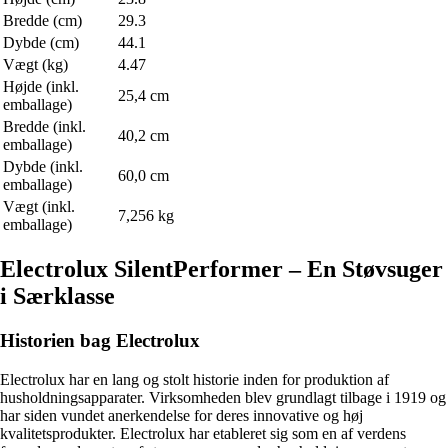
Bredde (cm)
29.3
Dybde (cm)
44.1
Vægt (kg)
4.47
Højde (inkl.
25,4 cm
emballage)
Bredde (inkl.
40,2 cm
emballage)
Dybde (inkl.
60,0 cm
emballage)
Vægt (inkl.
7,256 kg
emballage)
Electrolux SilentPerformer – En Støvsuger
i Særklasse
Historien bag Electrolux
Electrolux har en lang og stolt historie inden for produktion af
husholdningsapparater. Virksomheden blev grundlagt tilbage i 1919 og
har siden vundet anerkendelse for deres innovative og høj
kvalitetsprodukter. Electrolux har etableret sig som en af verdens