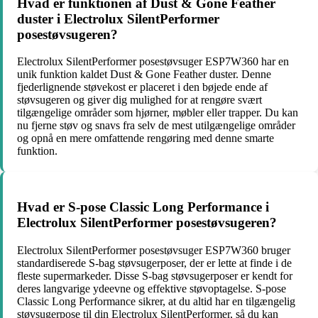
Hvad er funktionen af Dust & Gone Feather
duster i Electrolux SilentPerformer
posestøvsugeren?
Electrolux SilentPerformer posestøvsuger ESP7W360 har en
unik funktion kaldet Dust & Gone Feather duster. Denne
fjederlignende støvekost er placeret i den bøjede ende af
støvsugeren og giver dig mulighed for at rengøre svært
tilgængelige områder som hjørner, møbler eller trapper. Du kan
nu fjerne støv og snavs fra selv de mest utilgængelige områder
og opnå en mere omfattende rengøring med denne smarte
funktion.
Hvad er S-pose Classic Long Performance i
Electrolux SilentPerformer posestøvsugeren?
Electrolux SilentPerformer posestøvsuger ESP7W360 bruger
standardiserede S-bag støvsugerposer, der er lette at finde i de
fleste supermarkeder. Disse S-bag støvsugerposer er kendt for
deres langvarige ydeevne og effektive støvoptagelse. S-pose
Classic Long Performance sikrer, at du altid har en tilgængelig
støvsugerpose til din Electrolux SilentPerformer, så du kan