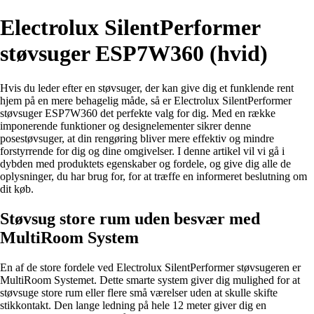
Electrolux SilentPerformer
støvsuger ESP7W360 (hvid)
Hvis du leder efter en støvsuger, der kan give dig et funklende rent
hjem på en mere behagelig måde, så er Electrolux SilentPerformer
støvsuger ESP7W360 det perfekte valg for dig. Med en række
imponerende funktioner og designelementer sikrer denne
posestøvsuger, at din rengøring bliver mere effektiv og mindre
forstyrrende for dig og dine omgivelser. I denne artikel vil vi gå i
dybden med produktets egenskaber og fordele, og give dig alle de
oplysninger, du har brug for, for at træffe en informeret beslutning om
dit køb.
Støvsug store rum uden besvær med
MultiRoom System
En af de store fordele ved Electrolux SilentPerformer støvsugeren er
MultiRoom Systemet. Dette smarte system giver dig mulighed for at
støvsuge store rum eller flere små værelser uden at skulle skifte
stikkontakt. Den lange ledning på hele 12 meter giver dig en