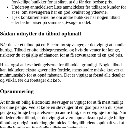
forskellige butikker for at sikre, at du får den bedste pris.
Undersøg anmeldelser: Læs anmeldelser fra tidligere kunder for
at se, om støvsugeren har en god kvalitet og ydeevne.
Tjek konkurrenterne: Se om andre butikker har nogen tilbud
eller bedre priser på samme støvsugermodel.
Sådan udnytter du tilbud optimalt
Når du ser et tilbud på en Electrolux støvsuger, er det vigtigt at handle
hurtigt. Tilbud er ofte tidsbegrænsede, og hvis du venter for længe,
risikerer du at gå glip af chancen for at få støvsugeren til en god pris.
Husk også at læse betingelserne for tilbuddet grundigt. Nogle tilbud
kan inkludere ekstra gaver eller fordele, mens andre måske kræver et
minimumskøb for at opnå rabatten. Det er vigtigt at forstå alle detaljer
og vilkår, før du foretager dit køb.
Opsummering
At finde en billig Electrolux støvsuger er vigtigt for at få mest muligt
for dine penge. Ved at købe en støvsuger til en god pris kan du spare
penge og bruge besparelserne på andre ting, der er vigtige for dig. Når
du leder efter tilbud, er det vigtigt at være opmærksom på ægte billige
tilbud og undgå marketing gimmicks. Udnyttilbudene optimalt ved at
handle hurtigt og forstå alle vilkår og betingelser.