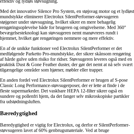
effektiv og lydløs støvsugning.
Med det innovative Silence Pro System, en støjsvag motor og et lydløst
mundstykke eliminerer Electrolux SilentPerformer-støvsugeren
støjgener under støvsugning, hvilket sikrer en mere behagelig
rengøringsoplevelse både for brugeren og omgivelserne. Med 360°
bevægelsesteknologi kan støvsugeren nemt manøvreres rundt i
hjemmet, hvilket gør rengøringen nemmere og mere effektiv.
En af de unikke funktioner ved Electrolux SilentPerformer er det
medfølgende Parketto Pro-mundstykke, der sikrer skånsom rengøring
af hårde gulve uden risiko for ridser. Støvsugeren leveres også med en
praktisk Dust & Gone Feather duster, der gør det nemt at nå selv svært
tilgængelige områder som hjørner, møbler eller trapper.
En anden fordel ved Electrolux SilentPerformer er brugen af ​​S-pose
Classic Long Performance-støvsugerposer, der er lette at finde i de
fleste supermarkeder. Det vaskbare HEPA 12-filter sikrer også en
sundere og pollenfri hjem, da det fanger selv mikroskopiske partikler
fra udstødningsluften.
Bæredygtighed
Bæredygtighed er vigtig for Electrolux, og derfor er SilentPerformer-
støvsugeren lavet af 60% genbrugsmateriale. Ved at bruge