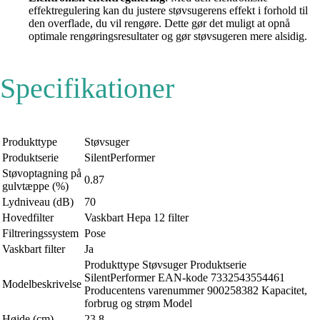
effektregulering kan du justere støvsugerens effekt i forhold til
den overflade, du vil rengøre. Dette gør det muligt at opnå
optimale rengøringsresultater og gør støvsugeren mere alsidig.
Specifikationer
Produkttype
Støvsuger
Produktserie
SilentPerformer
Støvoptagning på
0.87
gulvtæppe (%)
Lydniveau (dB)
70
Hovedfilter
Vaskbart Hepa 12 filter
Filtreringssystem
Pose
Vaskbart filter
Ja
Produkttype Støvsuger Produktserie
SilentPerformer EAN-kode 7332543554461
Modelbeskrivelse
Producentens varenummer 900258382 Kapacitet,
forbrug og strøm Model
Højde (cm)
23.8