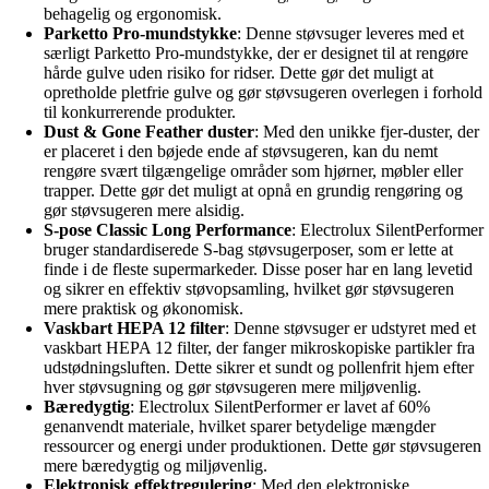
behagelig og ergonomisk.
Parketto Pro-mundstykke
: Denne støvsuger leveres med et
særligt Parketto Pro-mundstykke, der er designet til at rengøre
hårde gulve uden risiko for ridser. Dette gør det muligt at
opretholde pletfrie gulve og gør støvsugeren overlegen i forhold
til konkurrerende produkter.
Dust & Gone Feather duster
: Med den unikke fjer-duster, der
er placeret i den bøjede ende af støvsugeren, kan du nemt
rengøre svært tilgængelige områder som hjørner, møbler eller
trapper. Dette gør det muligt at opnå en grundig rengøring og
gør støvsugeren mere alsidig.
S-pose Classic Long Performance
: Electrolux SilentPerformer
bruger standardiserede S-bag støvsugerposer, som er lette at
finde i de fleste supermarkeder. Disse poser har en lang levetid
og sikrer en effektiv støvopsamling, hvilket gør støvsugeren
mere praktisk og økonomisk.
Vaskbart HEPA 12 filter
: Denne støvsuger er udstyret med et
vaskbart HEPA 12 filter, der fanger mikroskopiske partikler fra
udstødningsluften. Dette sikrer et sundt og pollenfrit hjem efter
hver støvsugning og gør støvsugeren mere miljøvenlig.
Bæredygtig
: Electrolux SilentPerformer er lavet af 60%
genanvendt materiale, hvilket sparer betydelige mængder
ressourcer og energi under produktionen. Dette gør støvsugeren
mere bæredygtig og miljøvenlig.
Elektronisk effektregulering
: Med den elektroniske