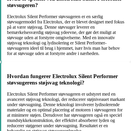
støvsugeren?
Electrolux Silent Performer støvsugeren er en særlig
støvsugermodel fra Electrolux, der er blevet designet med fokus
på at være støjsvag. Denne støvsuger leverer en
bemærkelsesværdig støjsvag ydeevne, der gør det muligt at
støvsuge uden at forstyrre omgivelserne. Med en innovativ
støjsvag teknologi og lydisolering er Silent Performer-
støvsugeren ideel til brug i hjemmet, især hvis man har behov
for at støvsuge uden at forstyrre andre i nærheden.
Hvordan fungerer Electrolux Silent Performer
støvsugerens støjsvag teknologi?
Electrolux Silent Performer støvsugeren er udstyret med en
avanceret støjsvag teknologi, der reducerer støjniveauet markant
under støvsugning. Denne teknologi involverer lydisolerende
materialer og en optimal placering af motoren i støvsugeren for
at minimere støjen. Derudover har støvsugeren også en speciel
mundstykkekonstruktion, der effektivt absorberer lyden og
reducerer støjgener under støvsugning. Resultatet er en
behagelig og støjsvag støvsugeoplevelse.