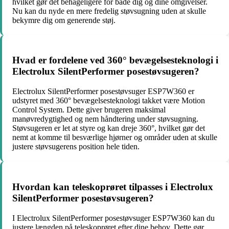
hvilket gør det behageligere for både dig og dine omgivelser.
Nu kan du nyde en mere fredelig støvsugning uden at skulle
bekymre dig om generende støj.
Hvad er fordelene ved 360° bevægelsesteknologi i
Electrolux SilentPerformer posestøvsugeren?
Electrolux SilentPerformer posestøvsuger ESP7W360 er
udstyret med 360° bevægelsesteknologi takket være Motion
Control System. Dette giver brugeren maksimal
manøvredygtighed og nem håndtering under støvsugning.
Støvsugeren er let at styre og kan dreje 360°, hvilket gør det
nemt at komme til besværlige hjørner og områder uden at skulle
justere støvsugerens position hele tiden.
Hvordan kan teleskoprøret tilpasses i Electrolux
SilentPerformer posestøvsugeren?
I Electrolux SilentPerformer posestøvsuger ESP7W360 kan du
justere længden på teleskoprøret efter dine behov. Dette gør