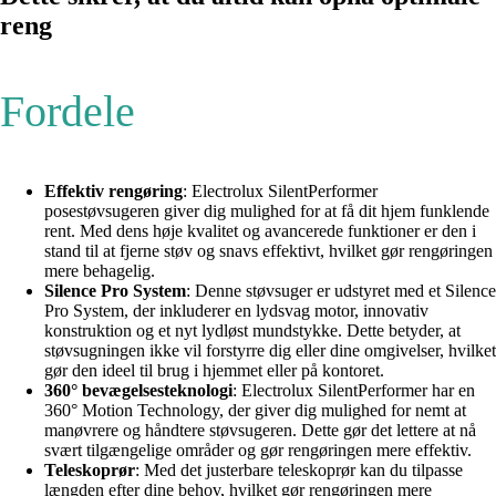
reng
Fordele
Effektiv rengøring
: Electrolux SilentPerformer
posestøvsugeren giver dig mulighed for at få dit hjem funklende
rent. Med dens høje kvalitet og avancerede funktioner er den i
stand til at fjerne støv og snavs effektivt, hvilket gør rengøringen
mere behagelig.
Silence Pro System
: Denne støvsuger er udstyret med et Silence
Pro System, der inkluderer en lydsvag motor, innovativ
konstruktion og et nyt lydløst mundstykke. Dette betyder, at
støvsugningen ikke vil forstyrre dig eller dine omgivelser, hvilket
gør den ideel til brug i hjemmet eller på kontoret.
360° bevægelsesteknologi
: Electrolux SilentPerformer har en
360° Motion Technology, der giver dig mulighed for nemt at
manøvrere og håndtere støvsugeren. Dette gør det lettere at nå
svært tilgængelige områder og gør rengøringen mere effektiv.
Teleskoprør
: Med det justerbare teleskoprør kan du tilpasse
længden efter dine behov, hvilket gør rengøringen mere