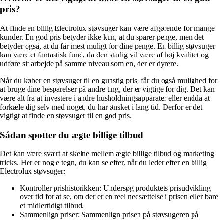
pris?
At finde en billig Electrolux støvsuger kan være afgørende for mange
kunder. En god pris betyder ikke kun, at du sparer penge, men det
betyder også, at du får mest muligt for dine penge. En billig støvsuger
kan være et fantastisk fund, da den stadig vil være af høj kvalitet og
udføre sit arbejde på samme niveau som en, der er dyrere.
Når du køber en støvsuger til en gunstig pris, får du også mulighed for
at bruge dine besparelser på andre ting, der er vigtige for dig. Det kan
være alt fra at investere i andre husholdningsapparater eller endda at
forkæle dig selv med noget, du har ønsket i lang tid. Derfor er det
vigtigt at finde en støvsuger til en god pris.
Sådan spotter du ægte billige tilbud
Det kan være svært at skelne mellem ægte billige tilbud og marketing
tricks. Her er nogle tegn, du kan se efter, når du leder efter en billig
Electrolux støvsuger:
Kontroller prishistorikken: Undersøg produktets prisudvikling
over tid for at se, om der er en reel nedsættelse i prisen eller bare
et midlertidigt tilbud.
Sammenlign priser: Sammenlign prisen på støvsugeren på