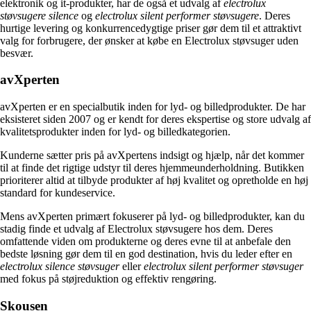
elektronik og it-produkter, har de også et udvalg af
electrolux
støvsugere silence
og
electrolux silent performer støvsugere
. Deres
hurtige levering og konkurrencedygtige priser gør dem til et attraktivt
valg for forbrugere, der ønsker at købe en Electrolux støvsuger uden
besvær.
avXperten
avXperten er en specialbutik inden for lyd- og billedprodukter. De har
eksisteret siden 2007 og er kendt for deres ekspertise og store udvalg af
kvalitetsprodukter inden for lyd- og billedkategorien.
Kunderne sætter pris på avXpertens indsigt og hjælp, når det kommer
til at finde det rigtige udstyr til deres hjemmeunderholdning. Butikken
prioriterer altid at tilbyde produkter af høj kvalitet og opretholde en høj
standard for kundeservice.
Mens avXperten primært fokuserer på lyd- og billedprodukter, kan du
stadig finde et udvalg af Electrolux støvsugere hos dem. Deres
omfattende viden om produkterne og deres evne til at anbefale den
bedste løsning gør dem til en god destination, hvis du leder efter en
electrolux silence støvsuger
eller
electrolux silent performer støvsuger
med fokus på støjreduktion og effektiv rengøring.
Skousen