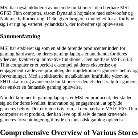
MSI har også inkluderet avancerede funktioner i den bærbare MSI
GF63 Thin computer, såsom Dynaudio højttalere med subwoofer og
Nahimic lydforbedring. Dette giver brugeren mulighed for at fordybe
sig i et rigt og varieret lydlandskab, der forbedrer spiloplevelsen.
Sammenfatning
MSI har etableret sig som en af de førende producenter inden for
gaming hardware, og deres gaming laptops er anerkendt for deres
ydeevne, kvalitet og innovative funktioner. Den bærbare MSI GF63
Thin computer er et perfekt eksempel på deres ekspertise og
engagement i at levere produkter, der imødekommer gameres behov og
forventninger. Med sit slidstærke metalkabinet, kraftfulde ydeevne,
FHD-skærm og avancerede funktioner er den et ideelt valg for gamere,
der ønsker en fantastisk gaming oplevelse.
Når det kommer til gaming laptops, er MSI en producent, der skiller
sig ud for deres kvalitet, innovation og engagement i at opfylde
gameres behov. Der er ingen tvivl om, at den bærbare MSI GF63 Thin
computer er et produkt, der kan leve op til selv de mest krævende
gameres forventninger og tilbyde en fantastisk gaming oplevelse.
Comprehensive Overview of Various Stores