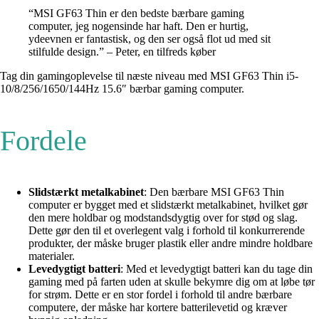
“MSI GF63 Thin er den bedste bærbare gaming
computer, jeg nogensinde har haft. Den er hurtig,
ydeevnen er fantastisk, og den ser også flot ud med sit
stilfulde design.” – Peter, en tilfreds køber
Tag din gamingoplevelse til næste niveau med MSI GF63 Thin i5-
10/8/256/1650/144Hz 15.6″ bærbar gaming computer.
Fordele
Slidstærkt metalkabinet
: Den bærbare MSI GF63 Thin
computer er bygget med et slidstærkt metalkabinet, hvilket gør
den mere holdbar og modstandsdygtig over for stød og slag.
Dette gør den til et overlegent valg i forhold til konkurrerende
produkter, der måske bruger plastik eller andre mindre holdbare
materialer.
Levedygtigt batteri
: Med et levedygtigt batteri kan du tage din
gaming med på farten uden at skulle bekymre dig om at løbe tør
for strøm. Dette er en stor fordel i forhold til andre bærbare
computere, der måske har kortere batterilevetid og kræver