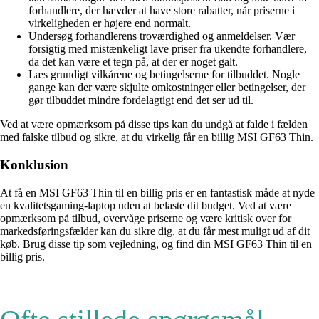
forhandlere, der hævder at have store rabatter, når priserne i
virkeligheden er højere end normalt.
Undersøg forhandlerens troværdighed og anmeldelser. Vær
forsigtig med mistænkeligt lave priser fra ukendte forhandlere,
da det kan være et tegn på, at der er noget galt.
Læs grundigt vilkårene og betingelserne for tilbuddet. Nogle
gange kan der være skjulte omkostninger eller betingelser, der
gør tilbuddet mindre fordelagtigt end det ser ud til.
Ved at være opmærksom på disse tips kan du undgå at falde i fælden
med falske tilbud og sikre, at du virkelig får en billig MSI GF63 Thin.
Konklusion
At få en MSI GF63 Thin til en billig pris er en fantastisk måde at nyde
en kvalitetsgaming-laptop uden at belaste dit budget. Ved at være
opmærksom på tilbud, overvåge priserne og være kritisk over for
markedsføringsfælder kan du sikre dig, at du får mest muligt ud af dit
køb. Brug disse tip som vejledning, og find din MSI GF63 Thin til en
billig pris.