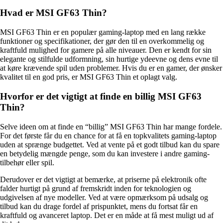
Hvad er MSI GF63 Thin?
MSI GF63 Thin er en populær gaming-laptop med en lang række
funktioner og specifikationer, der gør den til en overkommelig og
kraftfuld mulighed for gamere på alle niveauer. Den er kendt for sin
elegante og stilfulde udformning, sin hurtige ydeevne og dens evne til
at køre krævende spil uden problemer. Hvis du er en gamer, der ønsker
kvalitet til en god pris, er MSI GF63 Thin et oplagt valg.
Hvorfor er det vigtigt at finde en billig MSI GF63
Thin?
Selve ideen om at finde en “billig” MSI GF63 Thin har mange fordele.
For det første får du en chance for at få en topkvalitets gaming-laptop
uden at sprænge budgettet. Ved at vente på et godt tilbud kan du spare
en betydelig mængde penge, som du kan investere i andre gaming-
tilbehør eller spil.
Derudover er det vigtigt at bemærke, at priserne på elektronik ofte
falder hurtigt på grund af fremskridt inden for teknologien og
udgivelsen af nye modeller. Ved at være opmærksom på udsalg og
tilbud kan du drage fordel af prispunktet, mens du fortsat får en
kraftfuld og avanceret laptop. Det er en måde at få mest muligt ud af