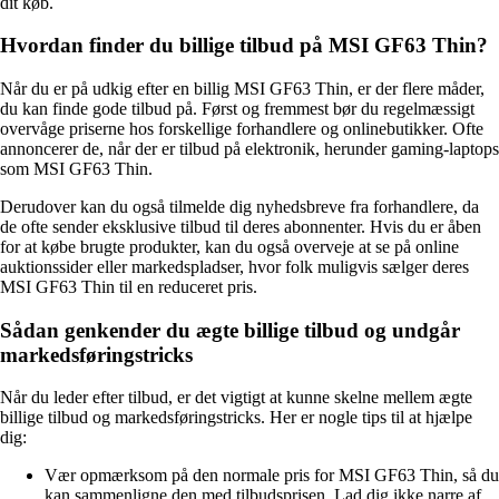
dit køb.
Hvordan finder du billige tilbud på MSI GF63 Thin?
Når du er på udkig efter en billig MSI GF63 Thin, er der flere måder,
du kan finde gode tilbud på. Først og fremmest bør du regelmæssigt
overvåge priserne hos forskellige forhandlere og onlinebutikker. Ofte
annoncerer de, når der er tilbud på elektronik, herunder gaming-laptops
som MSI GF63 Thin.
Derudover kan du også tilmelde dig nyhedsbreve fra forhandlere, da
de ofte sender eksklusive tilbud til deres abonnenter. Hvis du er åben
for at købe brugte produkter, kan du også overveje at se på online
auktionssider eller markedspladser, hvor folk muligvis sælger deres
MSI GF63 Thin til en reduceret pris.
Sådan genkender du ægte billige tilbud og undgår
markedsføringstricks
Når du leder efter tilbud, er det vigtigt at kunne skelne mellem ægte
billige tilbud og markedsføringstricks. Her er nogle tips til at hjælpe
dig:
Vær opmærksom på den normale pris for MSI GF63 Thin, så du
kan sammenligne den med tilbudsprisen. Lad dig ikke narre af