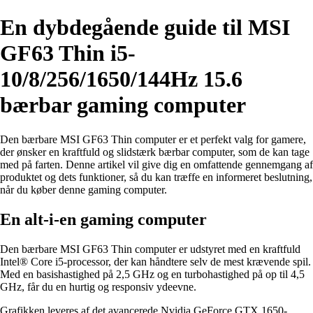
En dybdegående guide til MSI
GF63 Thin i5-
10/8/256/1650/144Hz 15.6
bærbar gaming computer
Den bærbare MSI GF63 Thin computer er et perfekt valg for gamere,
der ønsker en kraftfuld og slidstærk bærbar computer, som de kan tage
med på farten. Denne artikel vil give dig en omfattende gennemgang af
produktet og dets funktioner, så du kan træffe en informeret beslutning,
når du køber denne gaming computer.
En alt-i-en gaming computer
Den bærbare MSI GF63 Thin computer er udstyret med en kraftfuld
Intel® Core i5-processor, der kan håndtere selv de mest krævende spil.
Med en basishastighed på 2,5 GHz og en turbohastighed på op til 4,5
GHz, får du en hurtig og responsiv ydeevne.
Grafikken leveres af det avancerede Nvidia GeForce GTX 1650-