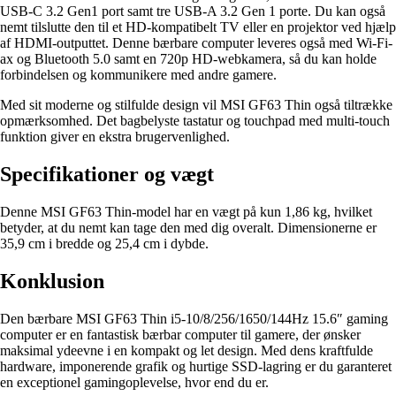
USB-C 3.2 Gen1 port samt tre USB-A 3.2 Gen 1 porte. Du kan også
nemt tilslutte den til et HD-kompatibelt TV eller en projektor ved hjælp
af HDMI-outputtet. Denne bærbare computer leveres også med Wi-Fi-
ax og Bluetooth 5.0 samt en 720p HD-webkamera, så du kan holde
forbindelsen og kommunikere med andre gamere.
Med sit moderne og stilfulde design vil MSI GF63 Thin også tiltrække
opmærksomhed. Det bagbelyste tastatur og touchpad med multi-touch
funktion giver en ekstra brugervenlighed.
Specifikationer og vægt
Denne MSI GF63 Thin-model har en vægt på kun 1,86 kg, hvilket
betyder, at du nemt kan tage den med dig overalt. Dimensionerne er
35,9 cm i bredde og 25,4 cm i dybde.
Konklusion
Den bærbare MSI GF63 Thin i5-10/8/256/1650/144Hz 15.6″ gaming
computer er en fantastisk bærbar computer til gamere, der ønsker
maksimal ydeevne i en kompakt og let design. Med dens kraftfulde
hardware, imponerende grafik og hurtige SSD-lagring er du garanteret
en exceptionel gamingoplevelse, hvor end du er.