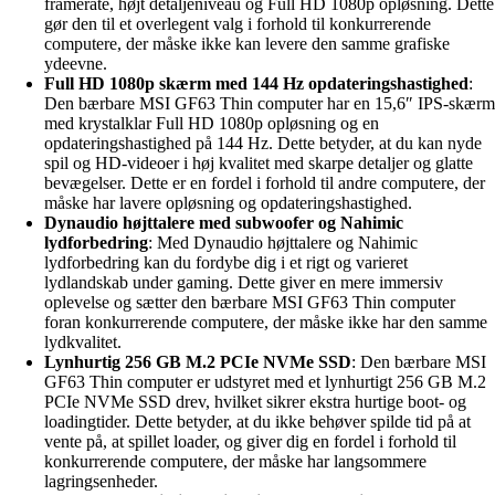
framerate, højt detaljeniveau og Full HD 1080p opløsning. Dette
gør den til et overlegent valg i forhold til konkurrerende
computere, der måske ikke kan levere den samme grafiske
ydeevne.
Full HD 1080p skærm med 144 Hz opdateringshastighed
:
Den bærbare MSI GF63 Thin computer har en 15,6″ IPS-skærm
med krystalklar Full HD 1080p opløsning og en
opdateringshastighed på 144 Hz. Dette betyder, at du kan nyde
spil og HD-videoer i høj kvalitet med skarpe detaljer og glatte
bevægelser. Dette er en fordel i forhold til andre computere, der
måske har lavere opløsning og opdateringshastighed.
Dynaudio højttalere med subwoofer og Nahimic
lydforbedring
: Med Dynaudio højttalere og Nahimic
lydforbedring kan du fordybe dig i et rigt og varieret
lydlandskab under gaming. Dette giver en mere immersiv
oplevelse og sætter den bærbare MSI GF63 Thin computer
foran konkurrerende computere, der måske ikke har den samme
lydkvalitet.
Lynhurtig 256 GB M.2 PCIe NVMe SSD
: Den bærbare MSI
GF63 Thin computer er udstyret med et lynhurtigt 256 GB M.2
PCIe NVMe SSD drev, hvilket sikrer ekstra hurtige boot- og
loadingtider. Dette betyder, at du ikke behøver spilde tid på at
vente på, at spillet loader, og giver dig en fordel i forhold til
konkurrerende computere, der måske har langsommere
lagringsenheder.