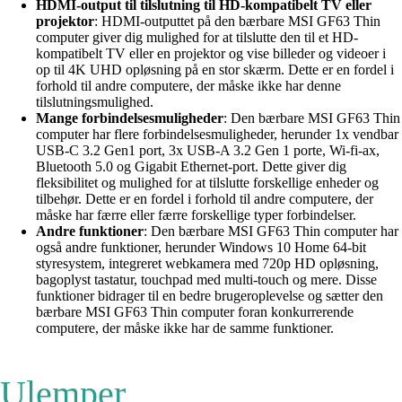
HDMI-output til tilslutning til HD-kompatibelt TV eller
projektor
: HDMI-outputtet på den bærbare MSI GF63 Thin
computer giver dig mulighed for at tilslutte den til et HD-
kompatibelt TV eller en projektor og vise billeder og videoer i
op til 4K UHD opløsning på en stor skærm. Dette er en fordel i
forhold til andre computere, der måske ikke har denne
tilslutningsmulighed.
Mange forbindelsesmuligheder
: Den bærbare MSI GF63 Thin
computer har flere forbindelsesmuligheder, herunder 1x vendbar
USB-C 3.2 Gen1 port, 3x USB-A 3.2 Gen 1 porte, Wi-fi-ax,
Bluetooth 5.0 og Gigabit Ethernet-port. Dette giver dig
fleksibilitet og mulighed for at tilslutte forskellige enheder og
tilbehør. Dette er en fordel i forhold til andre computere, der
måske har færre eller færre forskellige typer forbindelser.
Andre funktioner
: Den bærbare MSI GF63 Thin computer har
også andre funktioner, herunder Windows 10 Home 64-bit
styresystem, integreret webkamera med 720p HD opløsning,
bagoplyst tastatur, touchpad med multi-touch og mere. Disse
funktioner bidrager til en bedre brugeroplevelse og sætter den
bærbare MSI GF63 Thin computer foran konkurrerende
computere, der måske ikke har de samme funktioner.
Ulemper