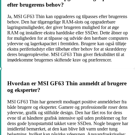
efter brugerens behov?
Ja, MSI GF63 Thin kan opgraderes og tilpasses efter brugerens
behov. Den har tilgængelige RAM-slots og opgraderbare
lagringsmuligheder, der giver brugeren mulighed for at øge
RAM og installere ekstra harddiske eller SSDer. Dette åbner op
for muligheden for at tilpasse og udvide den bærbare computers
ydeevne og lagerkapacitet i fremtiden. Brugere kan også tilføje
ekstra periferiudstyr eller tilbehør efter behov for at skræddersy
deres brugeroplevelse. MSI GF63 Thin giver fleksibilitet til at
imødekomme brugernes skiftende krav og præferencer.
Hvordan er MSI GF63 Thin anmeldt af brugere
og eksperter?
MSI GF63 Thin har generelt modtaget positive anmeldelser fra
både brugere og eksperter. Gamere og professionelle roser dens
ydeevne, grafik og stilfulde design. Den har fået ros for dens
evne til at håndtere grafisk intensive spil uden problemer og for
dens gode lynopstartstid takket være SSDen. Nogle brugere har
imidlertid bemærket, at den kan blive lidt varm under tung
belastning, hvilket kan påvirke ydeevnen. Ansvarsfraskrivelse: