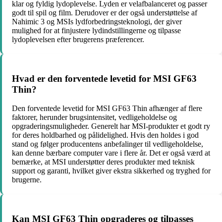
klar og fyldig lydoplevelse. Lyden er velafbalanceret og passer
godt til spil og film. Derudover er der også understøttelse af
Nahimic 3 og MSIs lydforbedringsteknologi, der giver
mulighed for at finjustere lydindstillingerne og tilpasse
lydoplevelsen efter brugerens præferencer.
Hvad er den forventede levetid for MSI GF63
Thin?
Den forventede levetid for MSI GF63 Thin afhænger af flere
faktorer, herunder brugsintensitet, vedligeholdelse og
opgraderingsmuligheder. Generelt har MSI-produkter et godt ry
for deres holdbarhed og pålidelighed. Hvis den holdes i god
stand og følger producentens anbefalinger til vedligeholdelse,
kan denne bærbare computer vare i flere år. Det er også værd at
bemærke, at MSI understøtter deres produkter med teknisk
support og garanti, hvilket giver ekstra sikkerhed og tryghed for
brugerne.
Kan MSI GF63 Thin opgraderes og tilpasses