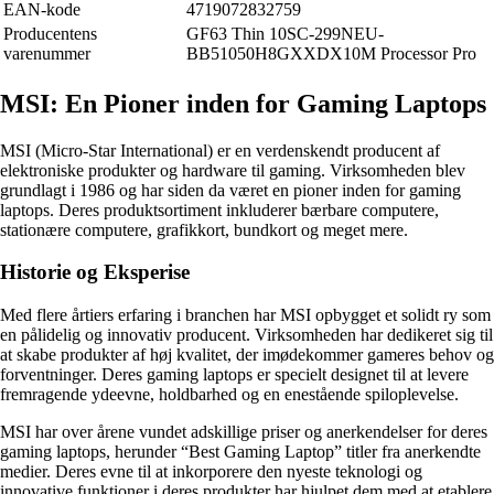
EAN-kode
4719072832759
Producentens
GF63 Thin 10SC-299NEU-
varenummer
BB51050H8GXXDX10M Processor Pro
MSI: En Pioner inden for Gaming Laptops
MSI (Micro-Star International) er en verdenskendt producent af
elektroniske produkter og hardware til gaming. Virksomheden blev
grundlagt i 1986 og har siden da været en pioner inden for gaming
laptops. Deres produktsortiment inkluderer bærbare computere,
stationære computere, grafikkort, bundkort og meget mere.
Historie og Eksperise
Med flere årtiers erfaring i branchen har MSI opbygget et solidt ry som
en pålidelig og innovativ producent. Virksomheden har dedikeret sig til
at skabe produkter af høj kvalitet, der imødekommer gameres behov og
forventninger. Deres gaming laptops er specielt designet til at levere
fremragende ydeevne, holdbarhed og en enestående spiloplevelse.
MSI har over årene vundet adskillige priser og anerkendelser for deres
gaming laptops, herunder “Best Gaming Laptop” titler fra anerkendte
medier. Deres evne til at inkorporere den nyeste teknologi og
innovative funktioner i deres produkter har hjulpet dem med at etablere