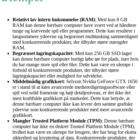
Relativt lav intern hukommelse (RAM)
: Med kun 8 GB
RAM kan denne bærbare computer have svært ved at håndtere
tunge og krævende spil eller programmer. Dette kan resultere i
langsommere ydeevne og begrænset multitasking sammenlignet
med konkurrerende produkter, der tilbyder større mængder
RAM.
Begrænset lagringskapacitet
: Med kun 256 GB SSD-lager
kan denne bærbare computer hurtigt løbe tør for plads, især hvis
du har mange store spil eller filer. Dette kan være en ulempe i
forhold til konkurrerende produkter, der tilbyder større
lagringskapacitet eller mulighed for udvidelse.
Middelmådig grafikkort
: Selvom Nvidia GeForce GTX 1650
er i stand til at køre avancerede medieredigeringssoftware eller
spil ved solid framerate og højt detaljeniveau, er det ikke det
mest kraftfulde grafikkort på markedet. Dette kan betyde, at
denne bærbare computer ikke kan levere den samme grafiske
ydeevne som konkurrerende produkter med mere avancerede
grafikkort.
Mangler Trusted Platform Module (TPM)
: Denne bærbare
computer har ikke en diskret Trusted Platform Module (TPM),
hvilket kan være en ulempe for brugere, der har brug for ekstra
sikkerhed og kryptering af data. Konkurrerende produkter, der