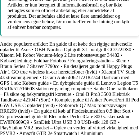
Artiklen er kun beregnet til informationsformål og bør ikke
betragtes som en officiel anbefaling eller anmeldelse af
produktet. Det anbefales altid at læse flere anmeldelser og
vurdere ens egne behov, før man træffer en beslutning om køb
af enhver bærbar computer.
Andre populære artikler:
En guide til at købe den rigtige universelle
oplader til Asus
•
OBH Nordica Optigrill XL bordgrill GO722DS0
•
Xiaomi Mi Robot Vacuum-Mop 2 Lite robotstøvsuger 34482
•
Købsvejledning: Foldbar Fotobox / Fotograferingsstudio – 30cm
•
Braun Series 7 Shaver 7790cc
•
En detaljeret guide til Happy Plugs
Air 1 GO true wireless in-ear høretelefoner (hvid)
•
Xiaomi TV Stick
4k streaming-enhed
•
Osram Auto 4062172182744 Dashcam med
GPS 1 stk: Købers guide
•
En dybtgående guide til Lenovo Legion T5
R5/16/512/1660S stationær gaming computer
•
Saphe One trafikalarm
– Få sikre og bekymringsfri køreture
•
Oral-B Pro3 3500 Elektrisk
Tandbørste 421047 (Sort)
•
Komplet guide til Anker PowerPort III Pod
65W USB-C oplader (hvid)
•
Roborock Q7 Max robotstøvsuger
RR0299 (hvid)
•
En guide til køb af Flødeskumssifon 0.5 liter Sort
•
En professionel guide til Electrolux PerfectCare 800 vaskemaskine
EW8F8669Q9
•
SanDisk Ultra USB 3.0 USB-stik 128 GB
•
PlayStation VR2 headset – Oplev en verden af virtuel virkelighed med
PSVR2
•
Amazfit GTR 2e Smartwatch i Aluminium