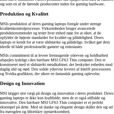
sig som en af de førende producenter inden for gaming hardware.
Produktion og Kvalitet
MSIs produktion af deres gaming laptops foregår under strenge
kvalitetskontrolprocesser. Virksomheden bruger avancerede
produktionsmetoder og tester hver enhed nøje for at sikre, at de
opfylder de højeste standarder for kvalitet og pålidelighed. Deres
laptops er kendt for at være slidstærke og pålidelige, hvilket gør dem
ideelle til både professionelle gamere og entusiaster.
MSIs commitment til at levere fremragende ydeevne og holdbarhed
afspejles tydeligt i den bærbare MSI GF63 Thin computer. Den er
konstrueret med et slidstærkt metalkabinet, der beskytter enheden mod
daglig slid og stød. Den solide ydeevne leveres af Intel® processoren
og Nvidia-grafikken, der sikrer en fantastisk gaming oplevelse.
Design og Innovation
MSI lægger stor vægt på design og innovation i deres produkter. Deres
gaming laptops er ikke kun kraftfulde, men de er også stilfulde og
innovative. Den bærbare MSI GF63 Thin computer er et perfekt
eksempel på dette. Med sit slanke og elegante design skiller den sig ud
fra mængden og tiltrækker opmærksomhed.