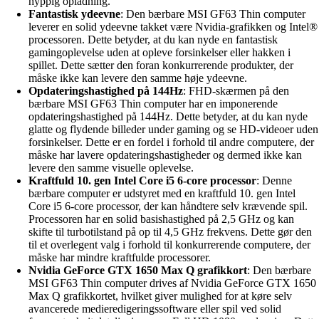
hyppig opladning.
Fantastisk ydeevne
: Den bærbare MSI GF63 Thin computer
leverer en solid ydeevne takket være Nvidia-grafikken og Intel®
processoren. Dette betyder, at du kan nyde en fantastisk
gamingoplevelse uden at opleve forsinkelser eller hakken i
spillet. Dette sætter den foran konkurrerende produkter, der
måske ikke kan levere den samme høje ydeevne.
Opdateringshastighed på 144Hz
: FHD-skærmen på den
bærbare MSI GF63 Thin computer har en imponerende
opdateringshastighed på 144Hz. Dette betyder, at du kan nyde
glatte og flydende billeder under gaming og se HD-videoer uden
forsinkelser. Dette er en fordel i forhold til andre computere, der
måske har lavere opdateringshastigheder og dermed ikke kan
levere den samme visuelle oplevelse.
Kraftfuld 10. gen Intel Core i5 6-core processor
: Denne
bærbare computer er udstyret med en kraftfuld 10. gen Intel
Core i5 6-core processor, der kan håndtere selv krævende spil.
Processoren har en solid basishastighed på 2,5 GHz og kan
skifte til turbotilstand på op til 4,5 GHz frekvens. Dette gør den
til et overlegent valg i forhold til konkurrerende computere, der
måske har mindre kraftfulde processorer.
Nvidia GeForce GTX 1650 Max Q grafikkort
: Den bærbare
MSI GF63 Thin computer drives af Nvidia GeForce GTX 1650
Max Q grafikkortet, hvilket giver mulighed for at køre selv
avancerede medieredigeringssoftware eller spil ved solid