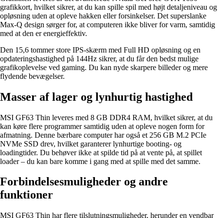
grafikkort, hvilket sikrer, at du kan spille spil med højt detaljeniveau og
opløsning uden at opleve hakken eller forsinkelser. Det superslanke
Max-Q design sørger for, at computeren ikke bliver for varm, samtidig
med at den er energieffektiv.
Den 15,6 tommer store IPS-skærm med Full HD opløsning og en
opdateringshastighed på 144Hz sikrer, at du får den bedst mulige
grafikoplevelse ved gaming. Du kan nyde skarpere billeder og mere
flydende bevægelser.
Masser af lager og lynhurtig hastighed
MSI GF63 Thin leveres med 8 GB DDR4 RAM, hvilket sikrer, at du
kan køre flere programmer samtidig uden at opleve nogen form for
afmatning. Denne bærbare computer har også et 256 GB M.2 PCIe
NVMe SSD drev, hvilket garanterer lynhurtige booting- og
loadingtider. Du behøver ikke at spilde tid på at vente på, at spillet
loader – du kan bare komme i gang med at spille med det samme.
Forbindelsesmuligheder og andre
funktioner
MSI GF63 Thin har flere tilslutningsmuligheder, herunder en vendbar