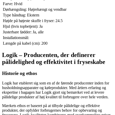
Farve: Hvid
Dørhængsling: Højrehængt og vendbar
Type håndtag: Ekstern
Højde på højeste skuffe i fryser: 24.5
Hjul (hvis topbetjent): Ja
Justerbare fødder: Ja, alle
Installationsmål:
Længde på kabel (cm): 200
Logik – Producenten, der definerer
pålidelighed og effektivitet i fryseskabe
Historie og ethos
Logik har etableret sig som en af de førende producenter inden for
husholdningsapparater og køleprodukter. Med årtiers erfaring og
ekspertise i bagagen har Logik gjort sig bemærket ved at levere
pålidelige produkter af høj kvalitet til forbrugere over hele verden.
Mærkets ethos er baseret på at tilbyde pålidelige og effektive
produkter, der opfylder forbrugernes behov for opbevaring og
fryseevne. Logik-kvaliteten kombineres med overkommelige priser,