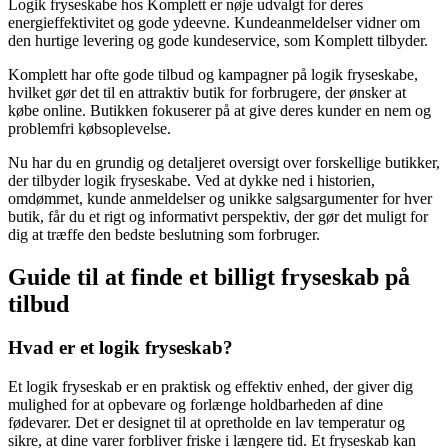
Logik fryseskabe hos Komplett er nøje udvalgt for deres
energieffektivitet og gode ydeevne. Kundeanmeldelser vidner om
den hurtige levering og gode kundeservice, som Komplett tilbyder.
Komplett har ofte gode tilbud og kampagner på logik fryseskabe,
hvilket gør det til en attraktiv butik for forbrugere, der ønsker at
købe online. Butikken fokuserer på at give deres kunder en nem og
problemfri købsoplevelse.
Nu har du en grundig og detaljeret oversigt over forskellige butikker,
der tilbyder logik fryseskabe. Ved at dykke ned i historien,
omdømmet, kunde anmeldelser og unikke salgsargumenter for hver
butik, får du et rigt og informativt perspektiv, der gør det muligt for
dig at træffe den bedste beslutning som forbruger.
Guide til at finde et billigt fryseskab på
tilbud
Hvad er et logik fryseskab?
Et logik fryseskab er en praktisk og effektiv enhed, der giver dig
mulighed for at opbevare og forlænge holdbarheden af dine
fødevarer. Det er designet til at opretholde en lav temperatur og
sikre, at dine varer forbliver friske i længere tid. Et fryseskab kan