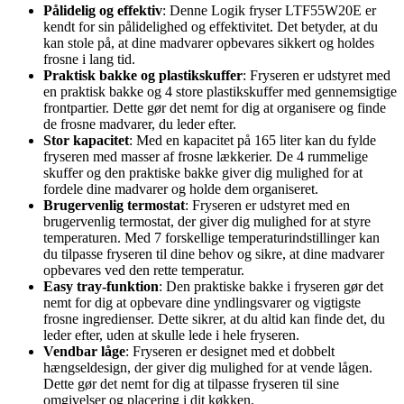
Pålidelig og effektiv
: Denne Logik fryser LTF55W20E er
kendt for sin pålidelighed og effektivitet. Det betyder, at du
kan stole på, at dine madvarer opbevares sikkert og holdes
frosne i lang tid.
Praktisk bakke og plastikskuffer
: Fryseren er udstyret med
en praktisk bakke og 4 store plastikskuffer med gennemsigtige
frontpartier. Dette gør det nemt for dig at organisere og finde
de frosne madvarer, du leder efter.
Stor kapacitet
: Med en kapacitet på 165 liter kan du fylde
fryseren med masser af frosne lækkerier. De 4 rummelige
skuffer og den praktiske bakke giver dig mulighed for at
fordele dine madvarer og holde dem organiseret.
Brugervenlig termostat
: Fryseren er udstyret med en
brugervenlig termostat, der giver dig mulighed for at styre
temperaturen. Med 7 forskellige temperaturindstillinger kan
du tilpasse fryseren til dine behov og sikre, at dine madvarer
opbevares ved den rette temperatur.
Easy tray-funktion
: Den praktiske bakke i fryseren gør det
nemt for dig at opbevare dine yndlingsvarer og vigtigste
frosne ingredienser. Dette sikrer, at du altid kan finde det, du
leder efter, uden at skulle lede i hele fryseren.
Vendbar låge
: Fryseren er designet med et dobbelt
hængseldesign, der giver dig mulighed for at vende lågen.
Dette gør det nemt for dig at tilpasse fryseren til sine
omgivelser og placering i dit køkken.