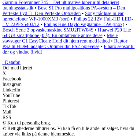
Garmin Forerunner 745 – Det ultimative løberur til detaljeret
træningsstatistik
•
Bose S1 Pro multipositions PA-system – Den
Perfekte Lyd Til Den Perfekte Optræden
•
Sony trådløse in-ear
høretelefoner WF-1000XM3 (sort)
•
Philips 22 12V Full-HD LED-
TV 22PFS5403/12
•
Philips Hue Daylo væglampe 15W (inox)
•
Bosch Serie 2 opvaskemaskine SMU2ITW04S
•
Huawei P20 Lite
64 GB smartphone (blå): En omfattende anmeldelse
•
Miele
støvsuger C1 EasyClean: Hold dit hjem rent med lethed
•
Raptor
PS2 til HDMI adapter: Optimer din PS2-oplevelse
•
Fibaro sensor til
dør og vindue (hvid)
_
Datafon
Del med hjertet
X
Facebook
Instagram
LinkedIn
YouTube
Pinterest
TikTok
Mail
RSS
© Kun til personlig brug.
© Rettighederne tilhører os. Vi kan få en lille andel af salget, hvis du
køber via links på denne hjemmeside.