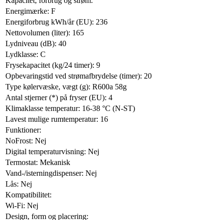
Kapacitet, forbrug og strøm:
Energimærke: F
Energiforbrug kWh/år (EU): 236
Nettovolumen (liter): 165
Lydniveau (dB): 40
Lydklasse: C
Frysekapacitet (kg/24 timer): 9
Opbevaringstid ved strømafbrydelse (timer): 20
Type kølervæske, vægt (g): R600a 58g
Antal stjerner (*) på fryser (EU): 4
Klimaklasse temperatur: 16-38 °C (N-ST)
Lavest mulige rumtemperatur: 16
Funktioner:
NoFrost: Nej
Digital temperaturvisning: Nej
Termostat: Mekanisk
Vand-/isterningdispenser: Nej
Lås: Nej
Kompatibilitet:
Wi-Fi: Nej
Design, form og placering: