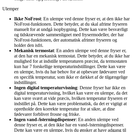
Ulemper
Ikke NoFrost
: En ulempe ved denne fryser er, at den ikke har
NoFrost-funktionen. Dette betyder, at du skal afrime fryseren
manuelt for at undgå isopbygning. Dette kan være besværligt
og tidskrævende sammenlignet med frysermodeller, der har
NoFrost-funktionen, der automatisk afrimer fryseren og
holder den isfri.
Mekanisk termostat
: En anden ulempe ved denne fryser er,
at den har en mekanisk termostat. Dette betyder, at du ikke har
mulighed for at indstille temperaturen præcist, da termostaten
kun har 7 forskellige temperaturindstillinger. Dette kan være
en ulempe, hvis du har behov for at opbevare fødevarer ved
en specifik temperatur, som ikke er dækket af de tilgængelige
indstillinger.
Ingen digital temperaturvisning
: Denne fryser har ikke en
digital temperaturvisning, hvilket kan være en ulempe, da det
kan være svært at vide præcis, hvilken temperatur fryseren er
indstillet på. Dette kan være problematisk, da det er vigtigt at
opretholde den korrekte temperatur for at sikre, at dine
fødevarer forbliver frosne og friske.
Ingen vand-/isterningdispenser
: En anden ulempe ved
denne fryser er, at den ikke har en vand-/isterningdispenser.
Dette kan være en ulempe, hvis du ønsker at have adgang til