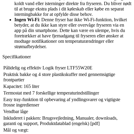
koldt vand eller isterninger direkte fra fryseren. Du bliver nødt
til at bruge ekstra plads i dit køleskab eller købe en separat
isterningbakke for at opfylde disse behov.
Ingen Wi-Fi
: Denne fryser har ikke Wi-Fi-funktion, hvilket
betyder, at du ikke kan styre eller overvåge fryseren via en
app på din smartphone. Dette kan være en ulempe, hvis du
foretrækker at have fjernadgang til fryseren eller ønsker at
modtage notifikationer om temperaturændringer eller
strømafbrydelser.
Specifikationer
Pålidelig og effektiv Logik fryser LTF55W20E
Praktisk bakke og 4 store plastikskuffer med gennemsigtige
frontpartier
Kapacitet: 165 liter
Termostat med 7 forskellige temperaturindstillinger
Easy tray-funktion til opbevaring af yndlingsvarer og vigtigste
frosne ingredienser
Vendbar låge
Inkluderet i pakken: Brugsvejledning, Manualer, downloads,
garanti og support, Produktdatablad (engelsk) [pdf]
Mål og vægt: