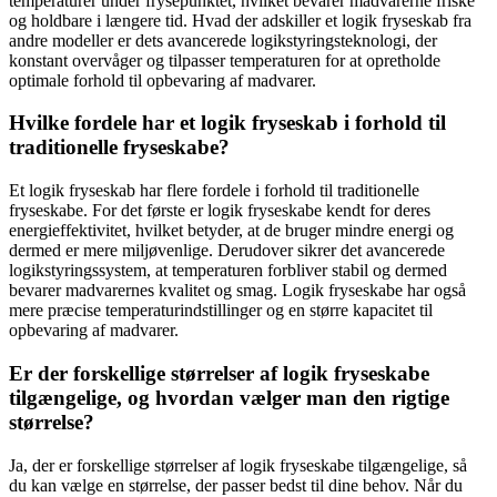
temperaturer under frysepunktet, hvilket bevarer madvarerne friske
og holdbare i længere tid. Hvad der adskiller et logik fryseskab fra
andre modeller er dets avancerede logikstyringsteknologi, der
konstant overvåger og tilpasser temperaturen for at opretholde
optimale forhold til opbevaring af madvarer.
Hvilke fordele har et logik fryseskab i forhold til
traditionelle fryseskabe?
Et logik fryseskab har flere fordele i forhold til traditionelle
fryseskabe. For det første er logik fryseskabe kendt for deres
energieffektivitet, hvilket betyder, at de bruger mindre energi og
dermed er mere miljøvenlige. Derudover sikrer det avancerede
logikstyringssystem, at temperaturen forbliver stabil og dermed
bevarer madvarernes kvalitet og smag. Logik fryseskabe har også
mere præcise temperaturindstillinger og en større kapacitet til
opbevaring af madvarer.
Er der forskellige størrelser af logik fryseskabe
tilgængelige, og hvordan vælger man den rigtige
størrelse?
Ja, der er forskellige størrelser af logik fryseskabe tilgængelige, så
du kan vælge en størrelse, der passer bedst til dine behov. Når du