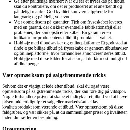
Gå efter pålidelige mærker: Når du ser et fryseskab på tilbud,
skal du kontrollere, om det er produceret af et anerkendt og
pålideligt mærke. God kvalitet kan være afgørende for
langvarig og pålidelig ydeevne.
Vær opmærksom på garantier: Tjek om fryseskabet leveres
med en garanti, der dækker eventuelle fabrikationsfejl eller
problemer, der kan opstå efter købet. En garanti er en
indikator for producentens tillid til produktets kvalitet.
Hold øje med tilbudsaviser og onlineplatforme: Et godt sted at
finde ægte billige tilbud på fryseskabe er gennem tilbudsaviser
og onlineplatforme, hvor forhandlere annoncerer deres tilbud.
Hold øje med disse kilder for at sikre, at du får mest muligt ud
af dine penge.
Vær opmærksom på salgsfremmende tricks
Selvom det er vigtigt at lede efter tilbud, skal du også være
opmærksom på salgsfremmende tricks, der kan føre dig på vildspor.
Nogle forhandlere prøver at skabe et indtryk af et tilbud ved at hæve
prisen midlertidigt før et salg eller markedsføre et lavt
kvalitetsprodukt som værende et tilbud. Vær opmærksom på disse
faldgruber, og vær sikker på, at du sammenligner priser og kvaliteter,
inden du træffer en beslutning.
Opsummering