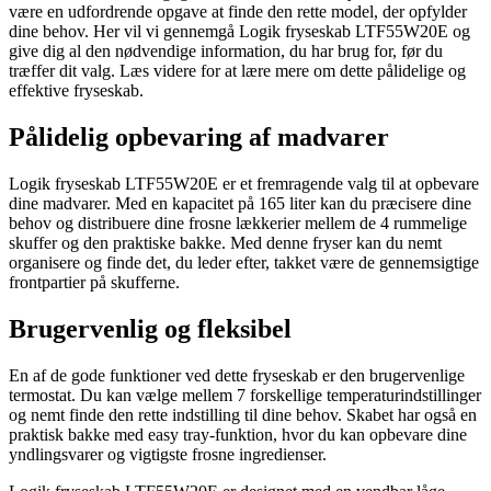
være en udfordrende opgave at finde den rette model, der opfylder
dine behov. Her vil vi gennemgå Logik fryseskab LTF55W20E og
give dig al den nødvendige information, du har brug for, før du
træffer dit valg. Læs videre for at lære mere om dette pålidelige og
effektive fryseskab.
Pålidelig opbevaring af madvarer
Logik fryseskab LTF55W20E er et fremragende valg til at opbevare
dine madvarer. Med en kapacitet på 165 liter kan du præcisere dine
behov og distribuere dine frosne lækkerier mellem de 4 rummelige
skuffer og den praktiske bakke. Med denne fryser kan du nemt
organisere og finde det, du leder efter, takket være de gennemsigtige
frontpartier på skufferne.
Brugervenlig og fleksibel
En af de gode funktioner ved dette fryseskab er den brugervenlige
termostat. Du kan vælge mellem 7 forskellige temperaturindstillinger
og nemt finde den rette indstilling til dine behov. Skabet har også en
praktisk bakke med easy tray-funktion, hvor du kan opbevare dine
yndlingsvarer og vigtigste frosne ingredienser.