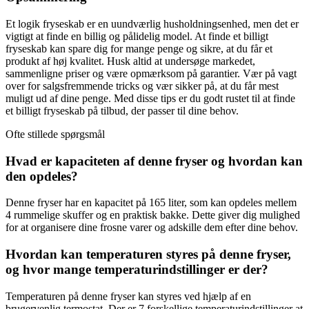
Et logik fryseskab er en uundværlig husholdningsenhed, men det er
vigtigt at finde en billig og pålidelig model. At finde et billigt
fryseskab kan spare dig for mange penge og sikre, at du får et
produkt af høj kvalitet. Husk altid at undersøge markedet,
sammenligne priser og være opmærksom på garantier. Vær på vagt
over for salgsfremmende tricks og vær sikker på, at du får mest
muligt ud af dine penge. Med disse tips er du godt rustet til at finde
et billigt fryseskab på tilbud, der passer til dine behov.
Ofte stillede spørgsmål
Hvad er kapaciteten af denne fryser og hvordan kan
den opdeles?
Denne fryser har en kapacitet på 165 liter, som kan opdeles mellem
4 rummelige skuffer og en praktisk bakke. Dette giver dig mulighed
for at organisere dine frosne varer og adskille dem efter dine behov.
Hvordan kan temperaturen styres på denne fryser,
og hvor mange temperaturindstillinger er der?
Temperaturen på denne fryser kan styres ved hjælp af en
brugervenlig termostat. Der er 7 forskellige temperaturindstillinger at