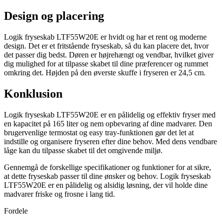
Design og placering
Logik fryseskab LTF55W20E er hvidt og har et rent og moderne
design. Det er et fritstående fryseskab, så du kan placere det, hvor
det passer dig bedst. Døren er højrehængt og vendbar, hvilket giver
dig mulighed for at tilpasse skabet til dine præferencer og rummet
omkring det. Højden på den øverste skuffe i fryseren er 24,5 cm.
Konklusion
Logik fryseskab LTF55W20E er en pålidelig og effektiv fryser med
en kapacitet på 165 liter og nem opbevaring af dine madvarer. Den
brugervenlige termostat og easy tray-funktionen gør det let at
indstille og organisere fryseren efter dine behov. Med dens vendbare
låge kan du tilpasse skabet til det omgivende miljø.
Gennemgå de forskellige specifikationer og funktioner for at sikre,
at dette fryseskab passer til dine ønsker og behov. Logik fryseskab
LTF55W20E er en pålidelig og alsidig løsning, der vil holde dine
madvarer friske og frosne i lang tid.
Fordele