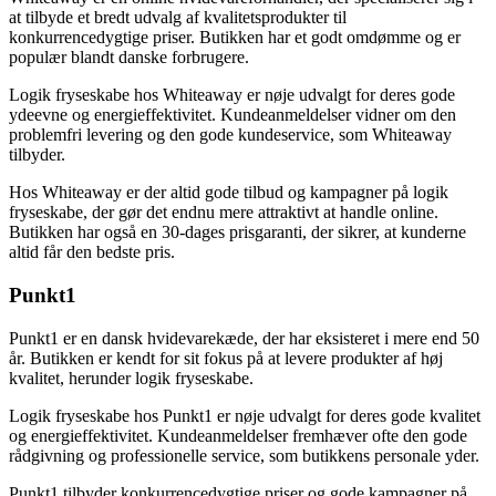
at tilbyde et bredt udvalg af kvalitetsprodukter til
konkurrencedygtige priser. Butikken har et godt omdømme og er
populær blandt danske forbrugere.
Logik fryseskabe hos Whiteaway er nøje udvalgt for deres gode
ydeevne og energieffektivitet. Kundeanmeldelser vidner om den
problemfri levering og den gode kundeservice, som Whiteaway
tilbyder.
Hos Whiteaway er der altid gode tilbud og kampagner på logik
fryseskabe, der gør det endnu mere attraktivt at handle online.
Butikken har også en 30-dages prisgaranti, der sikrer, at kunderne
altid får den bedste pris.
Punkt1
Punkt1 er en dansk hvidevarekæde, der har eksisteret i mere end 50
år. Butikken er kendt for sit fokus på at levere produkter af høj
kvalitet, herunder logik fryseskabe.
Logik fryseskabe hos Punkt1 er nøje udvalgt for deres gode kvalitet
og energieffektivitet. Kundeanmeldelser fremhæver ofte den gode
rådgivning og professionelle service, som butikkens personale yder.
Punkt1 tilbyder konkurrencedygtige priser og gode kampagner på