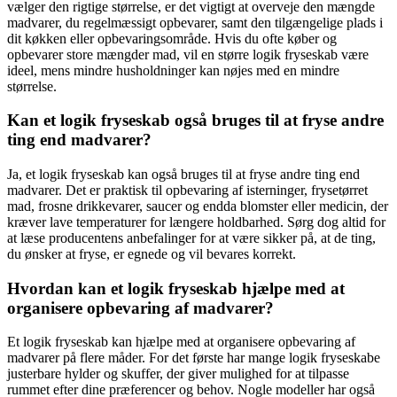
vælger den rigtige størrelse, er det vigtigt at overveje den mængde
madvarer, du regelmæssigt opbevarer, samt den tilgængelige plads i
dit køkken eller opbevaringsområde. Hvis du ofte køber og
opbevarer store mængder mad, vil en større logik fryseskab være
ideel, mens mindre husholdninger kan nøjes med en mindre
størrelse.
Kan et logik fryseskab også bruges til at fryse andre
ting end madvarer?
Ja, et logik fryseskab kan også bruges til at fryse andre ting end
madvarer. Det er praktisk til opbevaring af isterninger, frysetørret
mad, frosne drikkevarer, saucer og endda blomster eller medicin, der
kræver lave temperaturer for længere holdbarhed. Sørg dog altid for
at læse producentens anbefalinger for at være sikker på, at de ting,
du ønsker at fryse, er egnede og vil bevares korrekt.
Hvordan kan et logik fryseskab hjælpe med at
organisere opbevaring af madvarer?
Et logik fryseskab kan hjælpe med at organisere opbevaring af
madvarer på flere måder. For det første har mange logik fryseskabe
justerbare hylder og skuffer, der giver mulighed for at tilpasse
rummet efter dine præferencer og behov. Nogle modeller har også