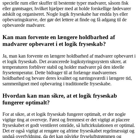
specielle rum eller skuffer til bestemte typer madvarer, såsom fisk
eller grøntsager, hvilket hjælper med at holde forskellige fødevarer
adskilt og organiseret. Nogle logik fryseskabe har endda lys eller
opbevaringskurve, der gør det lettere at finde og få adgang til de
opbevarede madvarer.
Kan man forvente en længere holdbarhed af
madvarer opbevaret i et logik fryseskab?
Ja, man kan forvente en længere holdbarhed af madvarer opbevaret i
et logik fryseskab. Det avancerede logikstyringssystem sikrer, at
temperaturen forbliver stabil og holder madvarer på den ideelle
frysetemperatur. Dette bidrager til at forlænge madvarernes
holdbarhed og bevare deres kvalitet og næringsværdi i længere tid,
sammenlignet med opbevaring i traditionelle fryseskabe.
Hvordan kan man sikre, at et logik fryseskab
fungerer optimalt?
For at sikre, at et logik fryseskab fungerer optimalt, er der nogle
vigtige ting at overveje. Først og fremmest er det vigtigt at placere
fryseskabet et godt ventileret område, så luftcirkulationen er optimal.
Det er også vigtigt at rengøre og afrime fryseskabet regelmæssigt og
undgå overfyldning, da det kan påvirke fryseluftstrømmen og