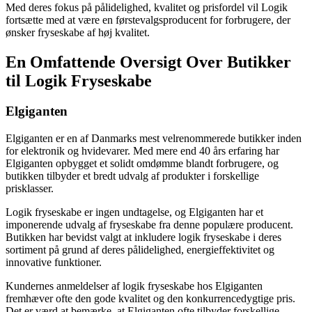
Med deres fokus på pålidelighed, kvalitet og prisfordel vil Logik
fortsætte med at være en førstevalgsproducent for forbrugere, der
ønsker fryseskabe af høj kvalitet.
En Omfattende Oversigt Over Butikker
til Logik Fryseskabe
Elgiganten
Elgiganten er en af Danmarks mest velrenommerede butikker inden
for elektronik og hvidevarer. Med mere end 40 års erfaring har
Elgiganten opbygget et solidt omdømme blandt forbrugere, og
butikken tilbyder et bredt udvalg af produkter i forskellige
prisklasser.
Logik fryseskabe er ingen undtagelse, og Elgiganten har et
imponerende udvalg af fryseskabe fra denne populære producent.
Butikken har bevidst valgt at inkludere logik fryseskabe i deres
sortiment på grund af deres pålidelighed, energieffektivitet og
innovative funktioner.
Kundernes anmeldelser af logik fryseskabe hos Elgiganten
fremhæver ofte den gode kvalitet og den konkurrencedygtige pris.
Det er værd at bemærke, at Elgiganten ofte tilbyder forskellige