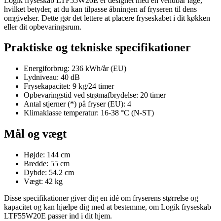
Logik fryseskab LTF55W20E er designet med en vendbar låge,
hvilket betyder, at du kan tilpasse åbningen af fryseren til dens
omgivelser. Dette gør det lettere at placere fryseskabet i dit køkken
eller dit opbevaringsrum.
Praktiske og tekniske specifikationer
Energiforbrug: 236 kWh/år (EU)
Lydniveau: 40 dB
Frysekapacitet: 9 kg/24 timer
Opbevaringstid ved strømafbrydelse: 20 timer
Antal stjerner (*) på fryser (EU): 4
Klimaklasse temperatur: 16-38 °C (N-ST)
Mål og vægt
Højde: 144 cm
Bredde: 55 cm
Dybde: 54.2 cm
Vægt: 42 kg
Disse specifikationer giver dig en idé om fryserens størrelse og
kapacitet og kan hjælpe dig med at bestemme, om Logik fryseskab
LTF55W20E passer ind i dit hjem.