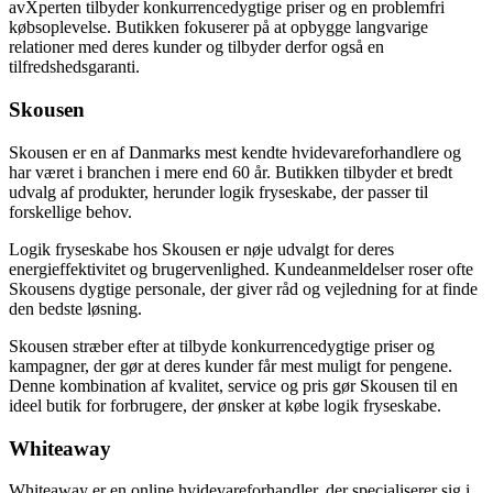
avXperten tilbyder konkurrencedygtige priser og en problemfri
købsoplevelse. Butikken fokuserer på at opbygge langvarige
relationer med deres kunder og tilbyder derfor også en
tilfredshedsgaranti.
Skousen
Skousen er en af Danmarks mest kendte hvidevareforhandlere og
har været i branchen i mere end 60 år. Butikken tilbyder et bredt
udvalg af produkter, herunder logik fryseskabe, der passer til
forskellige behov.
Logik fryseskabe hos Skousen er nøje udvalgt for deres
energieffektivitet og brugervenlighed. Kundeanmeldelser roser ofte
Skousens dygtige personale, der giver råd og vejledning for at finde
den bedste løsning.
Skousen stræber efter at tilbyde konkurrencedygtige priser og
kampagner, der gør at deres kunder får mest muligt for pengene.
Denne kombination af kvalitet, service og pris gør Skousen til en
ideel butik for forbrugere, der ønsker at købe logik fryseskabe.
Whiteaway
Whiteaway er en online hvidevareforhandler, der specialiserer sig i