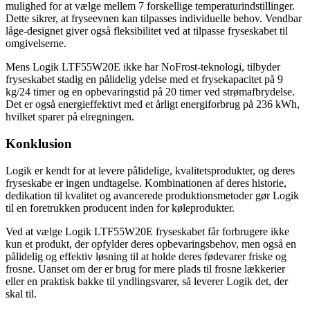
mulighed for at vælge mellem 7 forskellige temperaturindstillinger.
Dette sikrer, at fryseevnen kan tilpasses individuelle behov. Vendbar
låge-designet giver også fleksibilitet ved at tilpasse fryseskabet til
omgivelserne.
Mens Logik LTF55W20E ikke har NoFrost-teknologi, tilbyder
fryseskabet stadig en pålidelig ydelse med et frysekapacitet på 9
kg/24 timer og en opbevaringstid på 20 timer ved strømafbrydelse.
Det er også energieffektivt med et årligt energiforbrug på 236 kWh,
hvilket sparer på elregningen.
Konklusion
Logik er kendt for at levere pålidelige, kvalitetsprodukter, og deres
fryseskabe er ingen undtagelse. Kombinationen af deres historie,
dedikation til kvalitet og avancerede produktionsmetoder gør Logik
til en foretrukken producent inden for køleprodukter.
Ved at vælge Logik LTF55W20E fryseskabet får forbrugere ikke
kun et produkt, der opfylder deres opbevaringsbehov, men også en
pålidelig og effektiv løsning til at holde deres fødevarer friske og
frosne. Uanset om der er brug for mere plads til frosne lækkerier
eller en praktisk bakke til yndlingsvarer, så leverer Logik det, der
skal til.