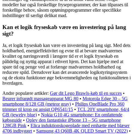
modeller har også forskellige fryseprogrammer, der kan tilpasses til
forskellige behov, såsom optøningsprogrammer eller specifikke
indstillinger til særligt delikat mad.
Kan et logik fryseskab være en investering på lang
sigt?
Ja, et logik fryseskab kan være en investering på lang sigt. Med dets
holdbarhed, energieffektivitet og evne til at bevare madvarernes
kvalitet og næringsværdi i længere tid er et logik fryseskab en
pålidelig og nyttig apparat i ethvert hjem. Det kan hjælpe med at
spare tid og penge ved at forlænge madvarernes holdbarhed og
reducere spild. Derudover kan det avancerede logikstyringssystem
og de ekstra funktioner øge bekvemmeligheden og funktionaliteten i
hverdagen.
Andre populære artikler:
Gør dit Lego Brawls-køb til en succes
•
Beurer infrarødt massageapparat MG 80
•
Motorola Edge 30 – 5G
smartphone 8/128 GB (meteor gray)
•
Philips OneBlade Pro 360
trimmer til krop og ansigt QP6541/15
•
TCL 20Y smartphone, 64/4
GB (jewelry blue)
•
Nokia G10 4G smartphone: En omfattende
købsguide
•
Oplev den fantastiske iPhone 13 – 5G smartphone
128GB Pink
•
Elica induktionskogeplade med emhætte med blæser
4706 indbygget
•
Samsung 43 Q60B 4K QLED Smart TV (2022)
•