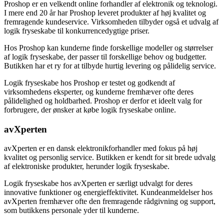
Proshop er en velkendt online forhandler af elektronik og teknologi.
I mere end 20 år har Proshop leveret produkter af høj kvalitet og
fremragende kundeservice. Virksomheden tilbyder også et udvalg af
logik fryseskabe til konkurrencedygtige priser.
Hos Proshop kan kunderne finde forskellige modeller og størrelser
af logik fryseskabe, der passer til forskellige behov og budgetter.
Butikken har et ry for at tilbyde hurtig levering og pålidelig service.
Logik fryseskabe hos Proshop er testet og godkendt af
virksomhedens eksperter, og kunderne fremhæver ofte deres
pålidelighed og holdbarhed. Proshop er derfor et ideelt valg for
forbrugere, der ønsker at købe logik fryseskabe online.
avXperten
avXperten er en dansk elektronikforhandler med fokus på høj
kvalitet og personlig service. Butikken er kendt for sit brede udvalg
af elektroniske produkter, herunder logik fryseskabe.
Logik fryseskabe hos avXperten er særligt udvalgt for deres
innovative funktioner og energieffektivitet. Kundeanmeldelser hos
avXperten fremhæver ofte den fremragende rådgivning og support,
som butikkens personale yder til kunderne.