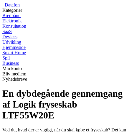
_
Datafon
Kategorier
Bredbånd
Elektronik
Konsultation
SaaS
Devices
Udvikling
Hjemmeside
Smart Home
Spil
Business
Min konto
Bliv medlem
Nyhedsbreve
En dybdegående gennemgang
af Logik fryseskab
LTF55W20E
Ved du, hvad der er vigtigt, når du skal købe et fryseskab? Det kan