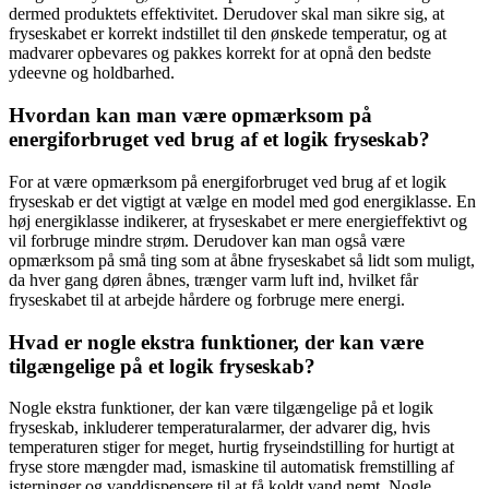
dermed produktets effektivitet. Derudover skal man sikre sig, at
fryseskabet er korrekt indstillet til den ønskede temperatur, og at
madvarer opbevares og pakkes korrekt for at opnå den bedste
ydeevne og holdbarhed.
Hvordan kan man være opmærksom på
energiforbruget ved brug af et logik fryseskab?
For at være opmærksom på energiforbruget ved brug af et logik
fryseskab er det vigtigt at vælge en model med god energiklasse. En
høj energiklasse indikerer, at fryseskabet er mere energieffektivt og
vil forbruge mindre strøm. Derudover kan man også være
opmærksom på små ting som at åbne fryseskabet så lidt som muligt,
da hver gang døren åbnes, trænger varm luft ind, hvilket får
fryseskabet til at arbejde hårdere og forbruge mere energi.
Hvad er nogle ekstra funktioner, der kan være
tilgængelige på et logik fryseskab?
Nogle ekstra funktioner, der kan være tilgængelige på et logik
fryseskab, inkluderer temperaturalarmer, der advarer dig, hvis
temperaturen stiger for meget, hurtig fryseindstilling for hurtigt at
fryse store mængder mad, ismaskine til automatisk fremstilling af
isterninger og vanddispensere til at få koldt vand nemt. Nogle