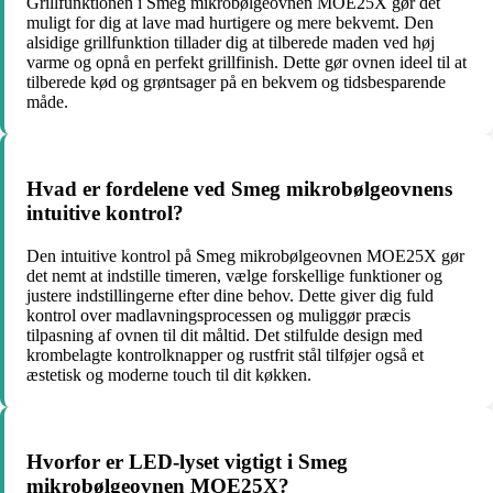
Grillfunktionen i Smeg mikrobølgeovnen MOE25X gør det
muligt for dig at lave mad hurtigere og mere bekvemt. Den
alsidige grillfunktion tillader dig at tilberede maden ved høj
varme og opnå en perfekt grillfinish. Dette gør ovnen ideel til at
tilberede kød og grøntsager på en bekvem og tidsbesparende
måde.
Hvad er fordelene ved Smeg mikrobølgeovnens
intuitive kontrol?
Den intuitive kontrol på Smeg mikrobølgeovnen MOE25X gør
det nemt at indstille timeren, vælge forskellige funktioner og
justere indstillingerne efter dine behov. Dette giver dig fuld
kontrol over madlavningsprocessen og muliggør præcis
tilpasning af ovnen til dit måltid. Det stilfulde design med
krombelagte kontrolknapper og rustfrit stål tilføjer også et
æstetisk og moderne touch til dit køkken.
Hvorfor er LED-lyset vigtigt i Smeg
mikrobølgeovnen MOE25X?