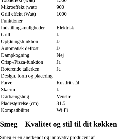
Totaleffekt (watt)
1500
Mikroeffekt (watt)
900
Grill effekt (Watt)
1000
Funktioner
Indstillingsmuligheder
Elektrisk
Grill
Ja
Optøningsfunktion
Ja
Automatisk defrost
Ja
Dampkogning
Nej
Crisp-/Pizza-funktion
Ja
Roterende tallerken
Ja
Design, form og placering
Farve
Rustfrit stål
Skærm
Ja
Dørhængsling
Venstre
Pladestørrelse (cm)
31.5
Kompatibilitet
Wi-Fi
Smeg – Kvalitet og stil til dit køkken
Smeg er en anerkendt og innovativ producent af