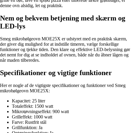
grille en bøf, lave en sprød pizza eller tilberede lækre grøntsager, er
denne ovn alsidig, let og praktisk.
Nem og bekvem betjening med skærm og
LED-lys
Smeg mikrobølgeovn MOE25X er udstyret med en praktisk skærm,
der giver dig mulighed for at indstille timeren, vælge forskellige
funktioner og tjekke tiden. Den klare og effektive LED-belysning gør
det nemt for dig at se indholdet af ovnen, både når du åbner lågen og
når maden tilberedes.
Specifikationer og vigtige funktioner
Her er nogle af de vigtigste specifikationer og funktioner ved Smeg
mikrobølgeovn MOE25X:
Kapacitet: 25 liter
Totaleffekt: 1500 watt
Mikrotøvningseffekt: 900 watt
Grilleffekt: 1000 watt
Farve: Rustfrit stål
Grillfunktion: Ja
Optøningsfunktion: Ja