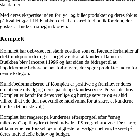
standarder.
Med deres ekspertise inden for lyd- og billedprodukter og deres fokus
på kvalitet gør HiFi Klubben det til en værdifuld butik for dem, der
ønsker at finde en smeg mikroovn.
Komplett
Komplett har opbygget en stærk position som en førende forhandler af
elektronikprodukter og er meget værdsat af kunder i Danmark.
Butikken blev lanceret i 1996 og har siden da bidraget til at
imødekomme behovene hos forbrugere, der søger produkter inden for
denne kategori.
Kundebedømmelserne af Komplett er positive og fremhæver deres
omfattende udvalg og deres pålidelige kundeservice. Personalet hos
Komplett er kendt for deres venlige og hurtige service og er altid
villige til at yde den nødvendige rådgivning for at sikre, at kunderne
træffer det bedste valg.
Komplett har reageret på kundernes efterspørgsel efter “smeg
mikroovn” og tilbyder et bredt udvalg af Smeg-mikroovne. De sikrer,
at kunderne har forskellige muligheder at vælge imellem, baseret på
deres individuelle behov og budget.