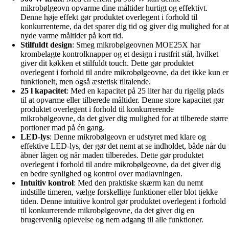
mikrobølgeovn opvarme dine måltider hurtigt og effektivt.
Denne høje effekt gør produktet overlegent i forhold til
konkurrenterne, da det sparer dig tid og giver dig mulighed for at
nyde varme måltider på kort tid.
Stilfuldt design
: Smeg mikrobølgeovnen MOE25X har
krombelagte kontrolknapper og et design i rustfrit stål, hvilket
giver dit køkken et stilfuldt touch. Dette gør produktet
overlegent i forhold til andre mikrobølgeovne, da det ikke kun er
funktionelt, men også æstetisk tiltalende.
25 l kapacitet
: Med en kapacitet på 25 liter har du rigelig plads
til at opvarme eller tilberede måltider. Denne store kapacitet gør
produktet overlegent i forhold til konkurrerende
mikrobølgeovne, da det giver dig mulighed for at tilberede større
portioner mad på én gang.
LED-lys
: Denne mikrobølgeovn er udstyret med klare og
effektive LED-lys, der gør det nemt at se indholdet, både når du
åbner lågen og når maden tilberedes. Dette gør produktet
overlegent i forhold til andre mikrobølgeovne, da det giver dig
en bedre synlighed og kontrol over madlavningen.
Intuitiv kontrol
: Med den praktiske skærm kan du nemt
indstille timeren, vælge forskellige funktioner eller blot tjekke
tiden. Denne intuitive kontrol gør produktet overlegent i forhold
til konkurrerende mikrobølgeovne, da det giver dig en
brugervenlig oplevelse og nem adgang til alle funktioner.