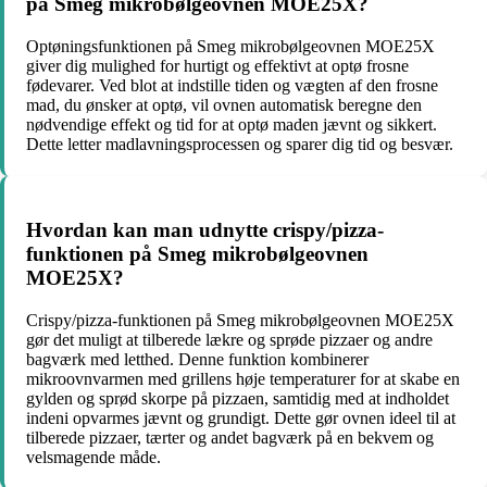
på Smeg mikrobølgeovnen MOE25X?
Optøningsfunktionen på Smeg mikrobølgeovnen MOE25X
giver dig mulighed for hurtigt og effektivt at optø frosne
fødevarer. Ved blot at indstille tiden og vægten af den frosne
mad, du ønsker at optø, vil ovnen automatisk beregne den
nødvendige effekt og tid for at optø maden jævnt og sikkert.
Dette letter madlavningsprocessen og sparer dig tid og besvær.
Hvordan kan man udnytte crispy/pizza-
funktionen på Smeg mikrobølgeovnen
MOE25X?
Crispy/pizza-funktionen på Smeg mikrobølgeovnen MOE25X
gør det muligt at tilberede lækre og sprøde pizzaer og andre
bagværk med letthed. Denne funktion kombinerer
mikroovnvarmen med grillens høje temperaturer for at skabe en
gylden og sprød skorpe på pizzaen, samtidig med at indholdet
indeni opvarmes jævnt og grundigt. Dette gør ovnen ideel til at
tilberede pizzaer, tærter og andet bagværk på en bekvem og
velsmagende måde.