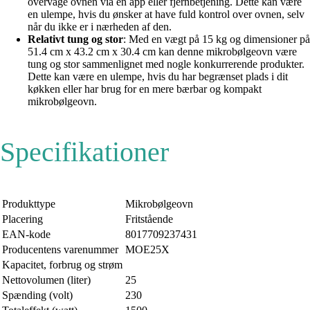
overvåge ovnen via en app eller fjernbetjening. Dette kan være
en ulempe, hvis du ønsker at have fuld kontrol over ovnen, selv
når du ikke er i nærheden af den.
Relativt tung og stor
: Med en vægt på 15 kg og dimensioner på
51.4 cm x 43.2 cm x 30.4 cm kan denne mikrobølgeovn være
tung og stor sammenlignet med nogle konkurrerende produkter.
Dette kan være en ulempe, hvis du har begrænset plads i dit
køkken eller har brug for en mere bærbar og kompakt
mikrobølgeovn.
Specifikationer
Produkttype
Mikrobølgeovn
Placering
Fritstående
EAN-kode
8017709237431
Producentens varenummer
MOE25X
Kapacitet, forbrug og strøm
Nettovolumen (liter)
25
Spænding (volt)
230