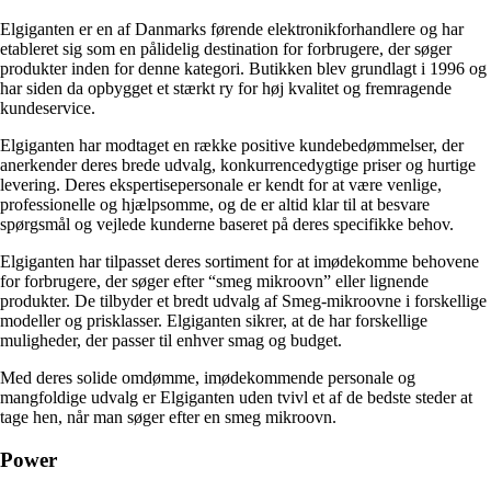
Elgiganten er en af Danmarks førende elektronikforhandlere og har
etableret sig som en pålidelig destination for forbrugere, der søger
produkter inden for denne kategori. Butikken blev grundlagt i 1996 og
har siden da opbygget et stærkt ry for høj kvalitet og fremragende
kundeservice.
Elgiganten har modtaget en række positive kundebedømmelser, der
anerkender deres brede udvalg, konkurrencedygtige priser og hurtige
levering. Deres ekspertisepersonale er kendt for at være venlige,
professionelle og hjælpsomme, og de er altid klar til at besvare
spørgsmål og vejlede kunderne baseret på deres specifikke behov.
Elgiganten har tilpasset deres sortiment for at imødekomme behovene
for forbrugere, der søger efter “smeg mikroovn” eller lignende
produkter. De tilbyder et bredt udvalg af Smeg-mikroovne i forskellige
modeller og prisklasser. Elgiganten sikrer, at de har forskellige
muligheder, der passer til enhver smag og budget.
Med deres solide omdømme, imødekommende personale og
mangfoldige udvalg er Elgiganten uden tvivl et af de bedste steder at
tage hen, når man søger efter en smeg mikroovn.
Power