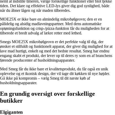
nemt at indstille timeren, vælge forskellige funktioner eller blot tjekke
tiden. Det klare og effektive LED-lys giver dig god synlighed, både
når du åbner lågen og når maden tilberedes.
MOE25X er ikke bare en almindelig mikrobølgeovn; den er en
pålidelig og alsidig madlavningspartner. Med dens automatiske
optøningsfunktion og crisp-/pizza-funktion får du muligheden for at
tilberede et bredt udvalg af lækre retter med lethed.
Smegs MOE25X mikrobølgeovn er det perfekte valg til dig, der
ønsker et stilfuldt og funktionelt apparat, der giver dig mulighed for at
lave mad hurtigt, enkelt og med det bedste resultat. Smeg har endnu
engang skabt et produkt, der lever op til deres ry som en af branchens
førende producenter af husholdningsapparater.
Med Smeg får du ikke bare et kvalitetsprodukt, du får også en unik
oplevelse og et ikonisk design, der vil tage dit køkken til nye højder.
Gå ikke på kompromis – vælg Smeg til dit næste køb af
husholdningsapparater.
En grundig oversigt over forskellige
butikker
Elgiganten