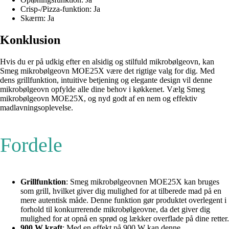
Crisp-/Pizza-funktion: Ja
Skærm: Ja
Konklusion
Hvis du er på udkig efter en alsidig og stilfuld mikrobølgeovn, kan
Smeg mikrobølgeovn MOE25X være det rigtige valg for dig. Med
dens grillfunktion, intuitive betjening og elegante design vil denne
mikrobølgeovn opfylde alle dine behov i køkkenet. Vælg Smeg
mikrobølgeovn MOE25X, og nyd godt af en nem og effektiv
madlavningsoplevelse.
Fordele
Grillfunktion
: Smeg mikrobølgeovnen MOE25X kan bruges
som grill, hvilket giver dig mulighed for at tilberede mad på en
mere autentisk måde. Denne funktion gør produktet overlegent i
forhold til konkurrerende mikrobølgeovne, da det giver dig
mulighed for at opnå en sprød og lækker overflade på dine retter.
900 W kraft
: Med en effekt på 900 W kan denne