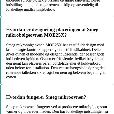
tilberede sprøde og lækre pizzaer og andre bagværk. Disse
indstillingsmuligheder gør ovnen alsidig og anvendelig til
forskellige madlavningsbehov.
Hvordan er designet og placeringen af Smeg
mikrobølgeovnen MOE25X?
Smeg mikrobølgeovnen MOE25X har et stilfuldt design med
krombelagte kontrolknapper og et rustfrit stålkabinet. Dette
giver ovnen et moderne og elegant udseende, der passer godt
ind i ethvert køkken. Ovnen er fritstående, hvilket betyder, at
den nemt kan placeres på en bordplade eller et køkkenbord
uden behov for installation. Den venstrehængslede dør og den
roterende tallerken sikrer også en nem og bekvem betjening af
ovnen.
Hvordan fungerer Smeg mikroovnen?
Smeg mikroovnen fungerer ved at producere mikrobølger, som
varmer og tilbereder maden. Den har forskellige indstillinger, så