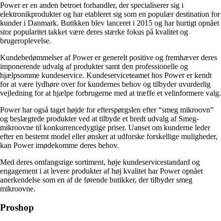
Power er en anden betroet forhandler, der specialiserer sig i
elektronikprodukter og har etableret sig som en populær destination for
kunder i Danmark. Butikken blev lanceret i 2015 og har hurtigt opnået
stor popularitet takket være deres stærke fokus på kvalitet og
brugeroplevelse.
Kundebedømmelser af Power er generelt positive og fremhæver deres
imponerende udvalg af produkter samt den professionelle og
hjælpsomme kundeservice. Kundeserviceteamet hos Power er kendt
for at være lydhøre over for kundernes behov og tilbyder uvurderlig
vejledning for at hjælpe forbrugerne med at træffe et velinformere valg.
Power har også taget højde for efterspørgslen efter “smeg mikroovn”
og beslægtede produkter ved at tilbyde et bredt udvalg af Smeg-
mikroovne til konkurrencedygtige priser. Uanset om kunderne leder
efter en bestemt model eller ønsker at udforske forskellige muligheder,
kan Power imødekomme deres behov.
Med deres omfangsrige sortiment, høje kundeservicestandard og
engagement i at levere produkter af høj kvalitet har Power opnået
anerkendelse som en af de førende butikker, der tilbyder smeg
mikroovne.
Proshop