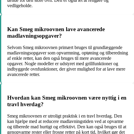
tænde for den store ovn. Den er også let at rengøre og
vedligeholde.
Kan Smeg mikroovnen lave avancerede
madlavningsopgaver?
Selvom Smeg mikroovnen primært bruges til grundlæggende
madlavningsopgaver som opvarmning, optøning og tilberedning
af enkle retter, kan den også bruges til mere avancerede
opgaver. Nogle modeller er udstyret med grillfunktioner og
indbyggede ovnfunktioner, der giver mulighed for at lave mere
avancerede retter.
Hvordan kan Smeg mikroovnen være nyttig i en
travl hverdag?
Smeg mikroovnen er utroligt praktisk i en travl hverdag. Den
kan hjælpe med at reducere madlavningstiden ved at opvarme
og tilberede mad hurtigt og effektivt. Den kan også bruges til at
genopvarme rester eller frosne retter på kort tid, hvilket gør det