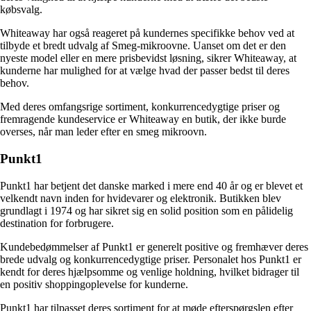
købsvalg.
Whiteaway har også reageret på kundernes specifikke behov ved at
tilbyde et bredt udvalg af Smeg-mikroovne. Uanset om det er den
nyeste model eller en mere prisbevidst løsning, sikrer Whiteaway, at
kunderne har mulighed for at vælge hvad der passer bedst til deres
behov.
Med deres omfangsrige sortiment, konkurrencedygtige priser og
fremragende kundeservice er Whiteaway en butik, der ikke burde
overses, når man leder efter en smeg mikroovn.
Punkt1
Punkt1 har betjent det danske marked i mere end 40 år og er blevet et
velkendt navn inden for hvidevarer og elektronik. Butikken blev
grundlagt i 1974 og har sikret sig en solid position som en pålidelig
destination for forbrugere.
Kundebedømmelser af Punkt1 er generelt positive og fremhæver deres
brede udvalg og konkurrencedygtige priser. Personalet hos Punkt1 er
kendt for deres hjælpsomme og venlige holdning, hvilket bidrager til
en positiv shoppingoplevelse for kunderne.
Punkt1 har tilpasset deres sortiment for at møde efterspørgslen efter