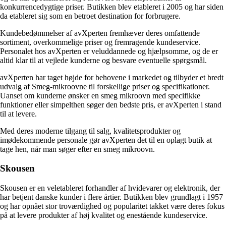
konkurrencedygtige priser. Butikken blev etableret i 2005 og har siden
da etableret sig som en betroet destination for forbrugere.
Kundebedømmelser af avXperten fremhæver deres omfattende
sortiment, overkommelige priser og fremragende kundeservice.
Personalet hos avXperten er veluddannede og hjælpsomme, og de er
altid klar til at vejlede kunderne og besvare eventuelle spørgsmål.
avXperten har taget højde for behovene i markedet og tilbyder et bredt
udvalg af Smeg-mikroovne til forskellige priser og specifikationer.
Uanset om kunderne ønsker en smeg mikroovn med specifikke
funktioner eller simpelthen søger den bedste pris, er avXperten i stand
til at levere.
Med deres moderne tilgang til salg, kvalitetsprodukter og
imødekommende personale gør avXperten det til en oplagt butik at
tage hen, når man søger efter en smeg mikroovn.
Skousen
Skousen er en veletableret forhandler af hvidevarer og elektronik, der
har betjent danske kunder i flere årtier. Butikken blev grundlagt i 1957
og har opnået stor troværdighed og popularitet takket være deres fokus
på at levere produkter af høj kvalitet og enestående kundeservice.