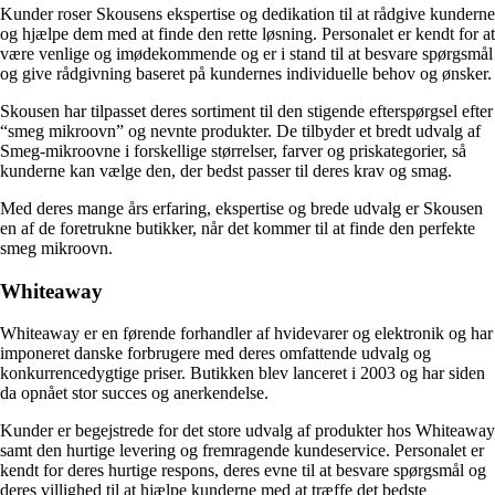
Kunder roser Skousens ekspertise og dedikation til at rådgive kunderne
og hjælpe dem med at finde den rette løsning. Personalet er kendt for at
være venlige og imødekommende og er i stand til at besvare spørgsmål
og give rådgivning baseret på kundernes individuelle behov og ønsker.
Skousen har tilpasset deres sortiment til den stigende efterspørgsel efter
“smeg mikroovn” og nevnte produkter. De tilbyder et bredt udvalg af
Smeg-mikroovne i forskellige størrelser, farver og priskategorier, så
kunderne kan vælge den, der bedst passer til deres krav og smag.
Med deres mange års erfaring, ekspertise og brede udvalg er Skousen
en af de foretrukne butikker, når det kommer til at finde den perfekte
smeg mikroovn.
Whiteaway
Whiteaway er en førende forhandler af hvidevarer og elektronik og har
imponeret danske forbrugere med deres omfattende udvalg og
konkurrencedygtige priser. Butikken blev lanceret i 2003 og har siden
da opnået stor succes og anerkendelse.
Kunder er begejstrede for det store udvalg af produkter hos Whiteaway
samt den hurtige levering og fremragende kundeservice. Personalet er
kendt for deres hurtige respons, deres evne til at besvare spørgsmål og
deres villighed til at hjælpe kunderne med at træffe det bedste