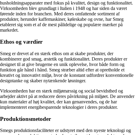
husholdningsapparater med fokus på kvalitet, design og funktionalitet.
Virksomheden blev grundlagt i Italien i 1948 og har siden da været
førende inden for branchen. Med deres omfattende sortiment af
produkter, herunder kaffemaskiner, køleskabe og ovne, har Smeg
etableret sig som et af de mest pålidelige og populære mærker på
markedet.
Ethos og værdier
Smeg er drevet af en stærk ethos om at skabe produkter, der
kombinerer god smag, æstetik og funktionalitet. Deres produkter er
designet til at give brugerne en unik oplevelse, hvor både form og
funktion går hånd i hånd. Smeg stræber altid efter at opretholde et
kreativt og innovativt miljø, hvor de konstant udfordrer konventionelle
designtanke og skaber nytænkende løsninger.
Virksomheden har en stærk miljømæssig og social bevidsthed og
arbejder aktivt på at reducere deres påvirkning på miljøet. De anvender
kun materialer af høj kvalitet, der kan genanvendes, og de har
implementeret energibesparende teknologier i deres produkter.
Produktionsmetoder
Smegs produktionsfaciliteter er udstyret med den nyeste teknologi og