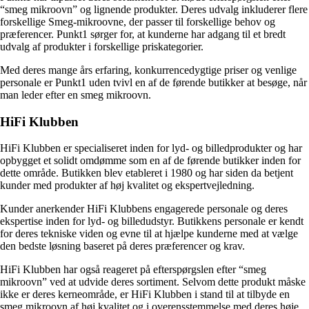
“smeg mikroovn” og lignende produkter. Deres udvalg inkluderer flere
forskellige Smeg-mikroovne, der passer til forskellige behov og
præferencer. Punkt1 sørger for, at kunderne har adgang til et bredt
udvalg af produkter i forskellige priskategorier.
Med deres mange års erfaring, konkurrencedygtige priser og venlige
personale er Punkt1 uden tvivl en af de førende butikker at besøge, når
man leder efter en smeg mikroovn.
HiFi Klubben
HiFi Klubben er specialiseret inden for lyd- og billedprodukter og har
opbygget et solidt omdømme som en af de førende butikker inden for
dette område. Butikken blev etableret i 1980 og har siden da betjent
kunder med produkter af høj kvalitet og ekspertvejledning.
Kunder anerkender HiFi Klubbens engagerede personale og deres
ekspertise inden for lyd- og billedudstyr. Butikkens personale er kendt
for deres tekniske viden og evne til at hjælpe kunderne med at vælge
den bedste løsning baseret på deres præferencer og krav.
HiFi Klubben har også reageret på efterspørgslen efter “smeg
mikroovn” ved at udvide deres sortiment. Selvom dette produkt måske
ikke er deres kerneområde, er HiFi Klubben i stand til at tilbyde en
smeg mikroovn af høj kvalitet og i overensstemmelse med deres høje