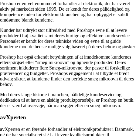
Proshop er en velrenommeret forhandler af elektronik, der har været
aktiv på markedet siden 1995. De er kendt for deres pålidelighed og
kompetence inden for elektronikbranchen og har opbygget et solidt
omdømme blandt kunderne.
Kunder har udtrykt stor tilfredshed med Proshops evne til at levere
produkter i høj kvalitet samt deres hurtige og effektive kundeservice.
Personalet er kendt for deres tekniske viden og evne til at guide
kunderne mod de bedste mulige valg baseret på deres behov og ønsker.
Proshop har også erkendt betydningen af at imødekomme kundernes
efterspørgsel efter “smeg mikroovn” og lignende produkter. Deres
sortiment inkluderer flere Smeg-mikroovne, der passer til forskellige
præferencer og budgetter. Proshops engagement i at tilbyde et bredt
udvalg sikrer, at kunderne finder den perfekte smeg mikroovn til deres
behov.
Med deres lange historie i branchen, pålidelige kundeservice og
dedikation til at have en alsidig produktportefølje, er Proshop en butik,
der er værd at overveje, når man søger efter en smeg mikroovn.
avXperten
avXperten er en førende forhandler af elektronikprodukter i Danmark,
og de har specialiseret sig i at levere kvalitetsprodukter til