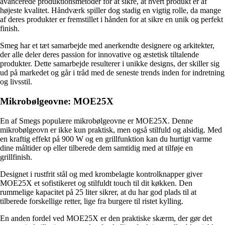
avancerede produktionsmetoder for at sikre, at hvert produkt er af
højeste kvalitet. Håndværk spiller dog stadig en vigtig rolle, da mange
af deres produkter er fremstillet i hånden for at sikre en unik og perfekt
finish.
Smeg har et tæt samarbejde med anerkendte designere og arkitekter,
der alle deler deres passion for innovative og æstetisk tiltalende
produkter. Dette samarbejde resulterer i unikke designs, der skiller sig
ud på markedet og går i tråd med de seneste trends inden for indretning
og livsstil.
Mikrobølgeovne: MOE25X
En af Smegs populære mikrobølgeovne er MOE25X. Denne
mikrobølgeovn er ikke kun praktisk, men også stilfuld og alsidig. Med
en kraftig effekt på 900 W og en grillfunktion kan du hurtigt varme
dine måltider op eller tilberede dem samtidig med at tilføje en
grillfinish.
Designet i rustfrit stål og med krombelagte kontrolknapper giver
MOE25X et sofistikeret og stilfuldt touch til dit køkken. Den
rummelige kapacitet på 25 liter sikrer, at du har god plads til at
tilberede forskellige retter, lige fra burgere til ristet kylling.
En anden fordel ved MOE25X er den praktiske skærm, der gør det