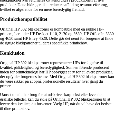
blækpatroner kan returneres og genbruges i produktionen af nye
produkter. Dette bidrager til at reducere affald og ressourceforbrug,
hvilket er afgørende for en mere bæredygtig fremtid.
Produktkompatibilitet
Original HP 302 blækpatroner er kompatible med en række HP-
printere, herunder HP Deskjet 1110, 2130 og 3630, HP OfficeJet 3830
og 4650 samt HP Envy 4520. Dette gør det nemt for brugerne at finde
de rigtige blækpatroner til deres specifikke printbehov.
Konklusion
Original HP 302 blækpatroner repræsenterer HPs forpligtelse til
kvalitet, pålidelighed og bæredygtighed. Som en førende producent
inden for printteknologi har HP opbygget et ry for at levere produkter,
der opfylder brugernes behov. Med Original HP 302 blækpatroner kan
du være sikker på at opnå professionelle resultater hver gang du
printer.
Uanset om du har brug for at udskrive skarp tekst eller levende
grafiske billeder, kan du stole på Original HP 302 blækpatroner til at
levere den kvalitet, du forventer. Vælg HP, når du vil have det bedste
til dine printbehov.