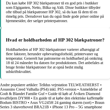
Du kan købe HP 302 blækpatroner til en god pris i butikker
som Elgiganten, Netto, Bilka og Aldi. Disse butikker tilbyder
ofte tilbud på blækpatroner HP 302, så du kan få dem til en
rimelig pris. Derudover kan du også finde gode priser online på
hjemmesider, der sælger printerpatroner.
Hvad er holdbarheden af ​​HP 302 blækpatroner?
Holdbarheden af ​​HP 302 blækpatroner varierer afhængigt af
flere faktorer, herunder opbevaringsforhold, printervaner og
temperatur. Generelt har patronerne en holdbarhed på omkring
18 til 24 måneder fra datoen for produktionen. Det anbefales at
bruge ferske blækpatroner for at opnå bedst mulig
udskriftskvalitet.
Andre populære artikler:
Telldus vejrstation TELWEATHERST
•
Assassins Creed Valhalla (PS4) inkl. PS5-version
•
Anmeldelse af
Godt & Blandet Familie Guf
•
Guide til køb af Åviken Diamond
isvaffeljern DY908
•
En guide til at købe den elektriske kaffemølle
Bodum BISTRO
•
Asus VG245H 24 gaming skærm (sort)
•
Braun
Series 3 shaverhoved BRA21B
•
iPhone 13 Pro – 5G smartphone