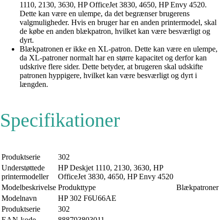
1110, 2130, 3630, HP OfficeJet 3830, 4650, HP Envy 4520.
Dette kan være en ulempe, da det begrænser brugerens
valgmuligheder. Hvis en bruger har en anden printermodel, skal
de købe en anden blækpatron, hvilket kan være besværligt og
dyrt.
Blækpatronen er ikke en XL-patron. Dette kan være en ulempe,
da XL-patroner normalt har en større kapacitet og derfor kan
udskrive flere sider. Dette betyder, at brugeren skal udskifte
patronen hyppigere, hvilket kan være besværligt og dyrt i
længden.
Specifikationer
Produktserie
302
Understøttede
HP Deskjet 1110, 2130, 3630, HP
printermodeller
OfficeJet 3830, 4650, HP Envy 4520
Modelbeskrivelse
Produkttype
Blækpatroner
Modelnavn
HP 302 F6U66AE
Produktserie
302
EAN-kode
888793803011