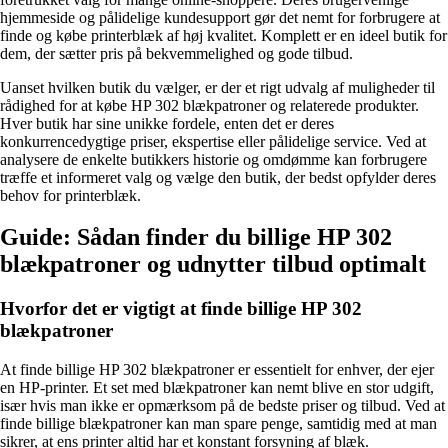
hjemmeside og pålidelige kundesupport gør det nemt for forbrugere at
finde og købe printerblæk af høj kvalitet. Komplett er en ideel butik for
dem, der sætter pris på bekvemmelighed og gode tilbud.
Uanset hvilken butik du vælger, er der et rigt udvalg af muligheder til
rådighed for at købe HP 302 blækpatroner og relaterede produkter.
Hver butik har sine unikke fordele, enten det er deres
konkurrencedygtige priser, ekspertise eller pålidelige service. Ved at
analysere de enkelte butikkers historie og omdømme kan forbrugere
træffe et informeret valg og vælge den butik, der bedst opfylder deres
behov for printerblæk.
Guide: Sådan finder du billige HP 302
blækpatroner og udnytter tilbud optimalt
Hvorfor det er vigtigt at finde billige HP 302
blækpatroner
At finde billige HP 302 blækpatroner er essentielt for enhver, der ejer
en HP-printer. Et set med blækpatroner kan nemt blive en stor udgift,
især hvis man ikke er opmærksom på de bedste priser og tilbud. Ved at
finde billige blækpatroner kan man spare penge, samtidig med at man
sikrer, at ens printer altid har et konstant forsyning af blæk.