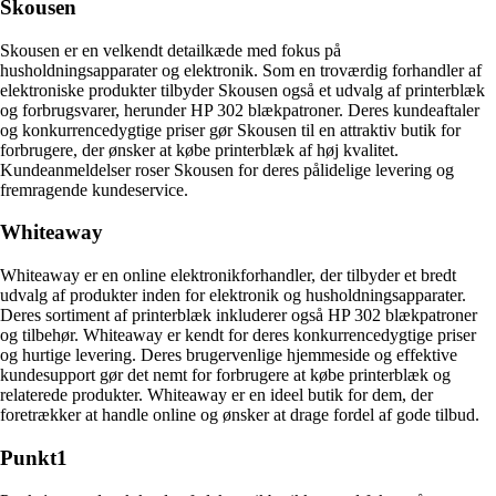
Skousen
Skousen er en velkendt detailkæde med fokus på
husholdningsapparater og elektronik. Som en troværdig forhandler af
elektroniske produkter tilbyder Skousen også et udvalg af printerblæk
og forbrugsvarer, herunder HP 302 blækpatroner. Deres kundeaftaler
og konkurrencedygtige priser gør Skousen til en attraktiv butik for
forbrugere, der ønsker at købe printerblæk af høj kvalitet.
Kundeanmeldelser roser Skousen for deres pålidelige levering og
fremragende kundeservice.
Whiteaway
Whiteaway er en online elektronikforhandler, der tilbyder et bredt
udvalg af produkter inden for elektronik og husholdningsapparater.
Deres sortiment af printerblæk inkluderer også HP 302 blækpatroner
og tilbehør. Whiteaway er kendt for deres konkurrencedygtige priser
og hurtige levering. Deres brugervenlige hjemmeside og effektive
kundesupport gør det nemt for forbrugere at købe printerblæk og
relaterede produkter. Whiteaway er en ideel butik for dem, der
foretrækker at handle online og ønsker at drage fordel af gode tilbud.
Punkt1