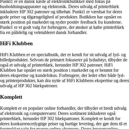
Punkt1 er en dansk kæde af elektronikbutikker med fokus på
husholdningsapparater og elektronik. Deres udvalg af printerblæk
inkluderer HP 302 patroner og tilbehør. Punkt1 er værdsat for deres
gode priser og tilgængelighed af produkter. Butikken har opnået en
stærk position på markedet og nyder positiv feedback fra kunderne.
Punkt1 er et godt valg for forbrugere, der ønsker at købe printerblæk
fra en pålidelig og veletableret dansk forhandler.
HiFi Klubben
HiFi Klubben er en specialbutik, der er kendt for sit udvalg af lyd- og
billedprodukter. Selvom de primært fokuserer på lydudstyr, tilbyder de
også et udvalg af printerblæk, herunder HP 302 patroner. HiFi
Klubben har opnået en stærk position i markedet og er berømt for
deres ekspertise og kundefokus. Forbrugere, der leder efter både lyd-
og printerprodukter, kan dra nytte af HiFi Klubbens ekspertise og deres
udvalg af HP 302 blækpatroner.
Komplett
Komplett er en populær online forhandler, der tilbyder et bredt udvalg
af elektronik og computervarer. Deres sortiment inkluderer også
printerblæk, herunder HP 302 blækpatroner. Komplett er kendt for
deres konkurrencedygtige priser og hurtige levering, der gør dem til et
foretrukket valg for mange online-shoppere. Deres brugervenlige