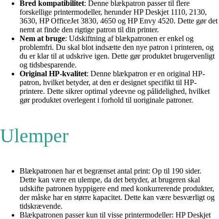
Bred kompatibilitet
: Denne blækpatron passer til flere
forskellige printermodeller, herunder HP Deskjet 1110, 2130,
3630, HP OfficeJet 3830, 4650 og HP Envy 4520. Dette gør det
nemt at finde den rigtige patron til din printer.
Nem at bruge
: Udskiftning af blækpatronen er enkel og
problemfri. Du skal blot indsætte den nye patron i printeren, og
du er klar til at udskrive igen. Dette gør produktet brugervenligt
og tidsbesparende.
Original HP-kvalitet
: Denne blækpatron er en original HP-
patron, hvilket betyder, at den er designet specifikt til HP-
printere. Dette sikrer optimal ydeevne og pålidelighed, hvilket
gør produktet overlegent i forhold til uoriginale patroner.
Ulemper
Blækpatronen har et begrænset antal print: Op til 190 sider.
Dette kan være en ulempe, da det betyder, at brugeren skal
udskifte patronen hyppigere end med konkurrerende produkter,
der måske har en større kapacitet. Dette kan være besværligt og
tidskrævende.
Blækpatronen passer kun til visse printermodeller: HP Deskjet