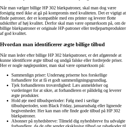
Når man vælger billige HP 302 blækpatroner, skal man dog være
forsigtig med ikke at gå på kompromis med kvaliteten. Det er vigtigt at
finde patroner, der er kompatible med ens printer og leverer flotte
udskrifter af høj kvalitet. Derfor skal man være opmærksom på, om de
billige blækpatroner er originale HP-patroner eller tredjepartsprodukter
af god kvalitet.
Hvordan man identificerer ægte billige tilbud
Når man leder efter billige HP 302 blækpatroner, er det afgørende at
kunne identificere ægte tilbud og undgå falske eller fordrejede priser.
Her er nogle nøglepunkter, man skal være opmærksom på:
Sammenlign priser: Undersøg priserne hos forskellige
forhandlere for at få et godt sammenligningsgrundlag.
Tjek forhandlerens troværdighed: Læs anmeldelser og
vurderinger for at sikre, at forhandleren er pålidelig og leverer
ægte produkter.
Hold øje med tilbudsperioder: Følg med i særlige
tilbudsperioder, som Black Friday, januarudsalg eller lignende
begivenheder. Her kan man ofte finde gode tilbud på HP 302
blækpatroner.
Abonner på nyhedsbreve: Tilmeld dig nyhedsbreve fra udvalgte
forhandlere, da de ofte sender eksklusive tilbud og rabatkoder til