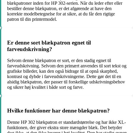
blækpatroner inden for HP 302-serien. Når du leder efter eller
bestiller denne blækpatron, er det afgørende at have den
korrekte modelbetegnelse for at sikre, at du får den rigtige
patron til din printermodel.
Er denne sort blækpatron egnet til
farveudskrivning?
Selvom denne blækpatron er sort, er den stadig egnet til
farveudskrivning. Selvom den primært anvendes til sort tekst og
grafiske billeder, kan den også bidrage til at opnå skarphed,
kontrast og dybde i farveudskrivningerne. Dette gør det til en
alsidig blækpatron, der passer til forskellige udskrivningsbehov
og sikrer høj kvalitet i både sort og farve.
Hvilke funktioner har denne blækpatron?
Denne HP 302 blækpatron er standardstørrelse og har ikke XL-
funktionen, der giver ekstra store mængder blæk. Det betyder
dog ikke, at den ikke leverer i høj kvalitet. Den har stadig evnen