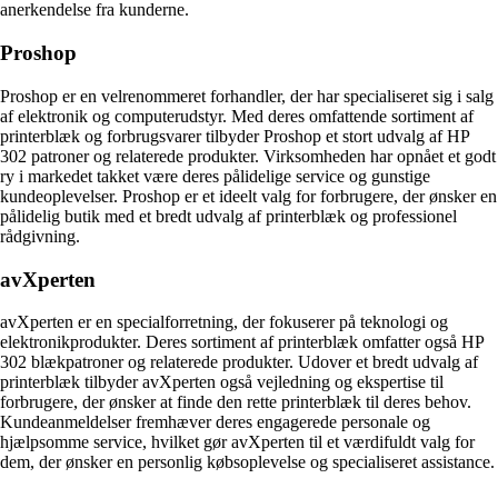
anerkendelse fra kunderne.
Proshop
Proshop er en velrenommeret forhandler, der har specialiseret sig i salg
af elektronik og computerudstyr. Med deres omfattende sortiment af
printerblæk og forbrugsvarer tilbyder Proshop et stort udvalg af HP
302 patroner og relaterede produkter. Virksomheden har opnået et godt
ry i markedet takket være deres pålidelige service og gunstige
kundeoplevelser. Proshop er et ideelt valg for forbrugere, der ønsker en
pålidelig butik med et bredt udvalg af printerblæk og professionel
rådgivning.
avXperten
avXperten er en specialforretning, der fokuserer på teknologi og
elektronikprodukter. Deres sortiment af printerblæk omfatter også HP
302 blækpatroner og relaterede produkter. Udover et bredt udvalg af
printerblæk tilbyder avXperten også vejledning og ekspertise til
forbrugere, der ønsker at finde den rette printerblæk til deres behov.
Kundeanmeldelser fremhæver deres engagerede personale og
hjælpsomme service, hvilket gør avXperten til et værdifuldt valg for
dem, der ønsker en personlig købsoplevelse og specialiseret assistance.