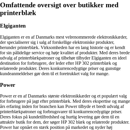
Omfattende oversigt over butikker med
printerblæk
Elgiganten
Elgiganten er en af Danmarks mest velrenommerede elektronikkæder,
der specialiserer sig i salg af forskellige elektroniske produkter,
herunder printerblæk. Virksomheden har en lang historie og er kendt
for sin pålidelige service og høje kvalitet af produkter. Med deres brede
udvalg af printerblækpatroner og tilbehør tilbyder Elgiganten en ideel
destination for forbrugere, der leder efter HP 302 printerblæk og
relaterede produkter. Deres konkurrencedygtige priser og gunstige
kundeanmeldelser gør dem til et foretrukket valg for mange.
Power
Power er en af Danmarks største elektronikkæder og et populært valg
for forbrugere på jagt efter printerblæk. Med deres ekspertise og mange
års erfaring inden for branchen kan Power tilbyde et bredt udvalg af
printerblækpatroner og forbrugsvarer til konkurrencedygtige priser.
Deres fokus på kundetilfredshed og hurtig levering gør dem til en
attraktiv butik for dem, der søger HP 302 blæk og relaterede produkter.
Power har opnået en stærk position på markedet og nyder høj