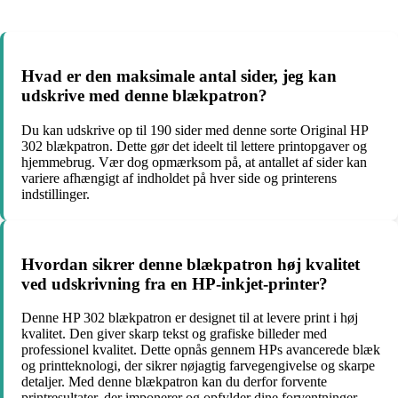
Hvad er den maksimale antal sider, jeg kan
udskrive med denne blækpatron?
Du kan udskrive op til 190 sider med denne sorte Original HP
302 blækpatron. Dette gør det ideelt til lettere printopgaver og
hjemmebrug. Vær dog opmærksom på, at antallet af sider kan
variere afhængigt af indholdet på hver side og printerens
indstillinger.
Hvordan sikrer denne blækpatron høj kvalitet
ved udskrivning fra en HP-inkjet-printer?
Denne HP 302 blækpatron er designet til at levere print i høj
kvalitet. Den giver skarp tekst og grafiske billeder med
professionel kvalitet. Dette opnås gennem HPs avancerede blæk
og printteknologi, der sikrer nøjagtig farvegengivelse og skarpe
detaljer. Med denne blækpatron kan du derfor forvente
printresultater, der imponerer og opfylder dine forventninger.