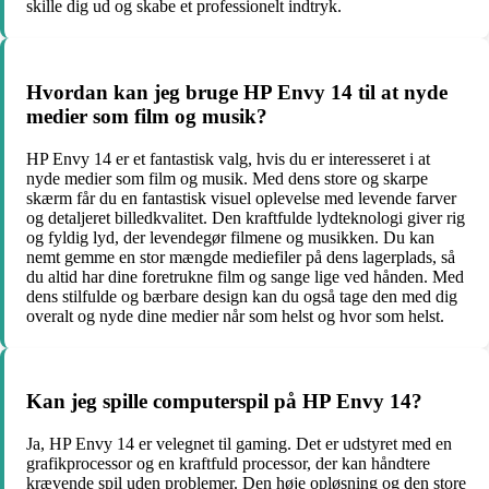
skille dig ud og skabe et professionelt indtryk.
Hvordan kan jeg bruge HP Envy 14 til at nyde
medier som film og musik?
HP Envy 14 er et fantastisk valg, hvis du er interesseret i at
nyde medier som film og musik. Med dens store og skarpe
skærm får du en fantastisk visuel oplevelse med levende farver
og detaljeret billedkvalitet. Den kraftfulde lydteknologi giver rig
og fyldig lyd, der levendegør filmene og musikken. Du kan
nemt gemme en stor mængde mediefiler på dens lagerplads, så
du altid har dine foretrukne film og sange lige ved hånden. Med
dens stilfulde og bærbare design kan du også tage den med dig
overalt og nyde dine medier når som helst og hvor som helst.
Kan jeg spille computerspil på HP Envy 14?
Ja, HP Envy 14 er velegnet til gaming. Det er udstyret med en
grafikprocessor og en kraftfuld processor, der kan håndtere
krævende spil uden problemer. Den høje opløsning og den store