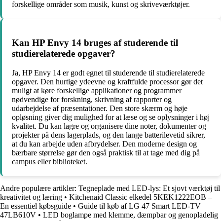
forskellige områder som musik, kunst og skriveværktøjer.
Kan HP Envy 14 bruges af studerende til
studierelaterede opgaver?
Ja, HP Envy 14 er godt egnet til studerende til studierelaterede
opgaver. Den hurtige ydeevne og kraftfulde processor gør det
muligt at køre forskellige applikationer og programmer
nødvendige for forskning, skrivning af rapporter og
udarbejdelse af præsentationer. Den store skærm og høje
opløsning giver dig mulighed for at læse og se oplysninger i høj
kvalitet. Du kan lagre og organisere dine noter, dokumenter og
projekter på dens lagerplads, og den lange batterilevetid sikrer,
at du kan arbejde uden afbrydelser. Den moderne design og
bærbare størrelse gør den også praktisk til at tage med dig på
campus eller biblioteket.
Andre populære artikler:
Tegneplade med LED-lys: Et sjovt værktøj til
kreativitet og læring
•
Kitchenaid Classic elkedel 5KEK1222EOB –
En essentiel købsguide
•
Guide til køb af LG 47 Smart LED-TV
47LB610V
•
LED boglampe med klemme, dæmpbar og genopladelig