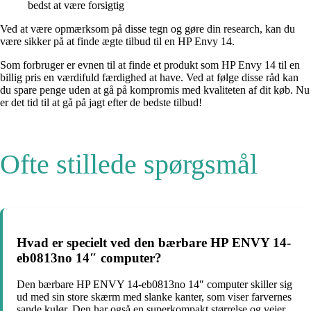
bedst at være forsigtig
Ved at være opmærksom på disse tegn og gøre din research, kan du
være sikker på at finde ægte tilbud til en HP Envy 14.
Som forbruger er evnen til at finde et produkt som HP Envy 14 til en
billig pris en værdifuld færdighed at have. Ved at følge disse råd kan
du spare penge uden at gå på kompromis med kvaliteten af dit køb. Nu
er det tid til at gå på jagt efter de bedste tilbud!
Ofte stillede spørgsmål
Hvad er specielt ved den bærbare HP ENVY 14-
eb0813no 14″ computer?
Den bærbare HP ENVY 14-eb0813no 14″ computer skiller sig
ud med sin store skærm med slanke kanter, som viser farvernes
sande kulør. Den har også en superkompakt størrelse og vejer