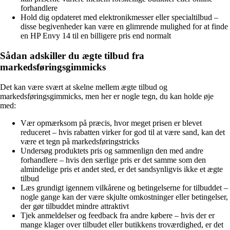
forhandlere
Hold dig opdateret med elektronikmesser eller specialtilbud –
disse begivenheder kan være en glimrende mulighed for at finde
en HP Envy 14 til en billigere pris end normalt
Sådan adskiller du ægte tilbud fra
markedsføringsgimmicks
Det kan være svært at skelne mellem ægte tilbud og
markedsføringsgimmicks, men her er nogle tegn, du kan holde øje
med:
Vær opmærksom på præcis, hvor meget prisen er blevet
reduceret – hvis rabatten virker for god til at være sand, kan det
være et tegn på markedsføringstricks
Undersøg produktets pris og sammenlign den med andre
forhandlere – hvis den særlige pris er det samme som den
almindelige pris et andet sted, er det sandsynligvis ikke et ægte
tilbud
Læs grundigt igennem vilkårene og betingelserne for tilbuddet –
nogle gange kan der være skjulte omkostninger eller betingelser,
der gør tilbuddet mindre attraktivt
Tjek anmeldelser og feedback fra andre købere – hvis der er
mange klager over tilbudet eller butikkens troværdighed, er det