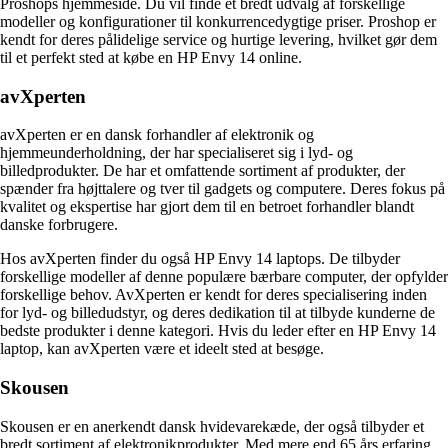
Proshops hjemmeside. Du vil finde et bredt udvalg af forskellige
modeller og konfigurationer til konkurrencedygtige priser. Proshop er
kendt for deres pålidelige service og hurtige levering, hvilket gør dem
til et perfekt sted at købe en HP Envy 14 online.
avXperten
avXperten er en dansk forhandler af elektronik og
hjemmeunderholdning, der har specialiseret sig i lyd- og
billedprodukter. De har et omfattende sortiment af produkter, der
spænder fra højttalere og tver til gadgets og computere. Deres fokus på
kvalitet og ekspertise har gjort dem til en betroet forhandler blandt
danske forbrugere.
Hos avXperten finder du også HP Envy 14 laptops. De tilbyder
forskellige modeller af denne populære bærbare computer, der opfylder
forskellige behov. AvXperten er kendt for deres specialisering inden
for lyd- og billedudstyr, og deres dedikation til at tilbyde kunderne de
bedste produkter i denne kategori. Hvis du leder efter en HP Envy 14
laptop, kan avXperten være et ideelt sted at besøge.
Skousen
Skousen er en anerkendt dansk hvidevarekæde, der også tilbyder et
bredt sortiment af elektronikprodukter. Med mere end 65 års erfaring