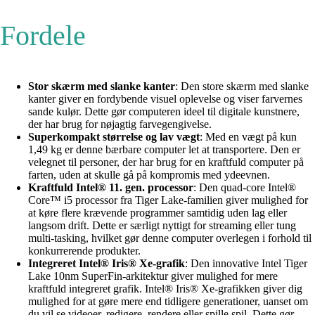
Fordele
Stor skærm med slanke kanter
: Den store skærm med slanke
kanter giver en fordybende visuel oplevelse og viser farvernes
sande kulør. Dette gør computeren ideel til digitale kunstnere,
der har brug for nøjagtig farvegengivelse.
Superkompakt størrelse og lav vægt
: Med en vægt på kun
1,49 kg er denne bærbare computer let at transportere. Den er
velegnet til personer, der har brug for en kraftfuld computer på
farten, uden at skulle gå på kompromis med ydeevnen.
Kraftfuld Intel® 11. gen. processor
: Den quad-core Intel®
Core™ i5 processor fra Tiger Lake-familien giver mulighed for
at køre flere krævende programmer samtidig uden lag eller
langsom drift. Dette er særligt nyttigt for streaming eller tung
multi-tasking, hvilket gør denne computer overlegen i forhold til
konkurrerende produkter.
Integreret Intel® Iris® Xe-grafik
: Den innovative Intel Tiger
Lake 10nm SuperFin-arkitektur giver mulighed for mere
kraftfuld integreret grafik. Intel® Iris® Xe-grafikken giver dig
mulighed for at gøre mere end tidligere generationer, uanset om
du vil se videoer, redigere, rendere eller spille spil. Dette gør