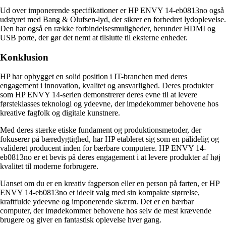
Ud over imponerende specifikationer er HP ENVY 14-eb0813no også
udstyret med Bang & Olufsen-lyd, der sikrer en forbedret lydoplevelse.
Den har også en række forbindelsesmuligheder, herunder HDMI og
USB porte, der gør det nemt at tilslutte til eksterne enheder.
Konklusion
HP har opbygget en solid position i IT-branchen med deres
engagement i innovation, kvalitet og ansvarlighed. Deres produkter
som HP ENVY 14-serien demonstrerer deres evne til at levere
førsteklasses teknologi og ydeevne, der imødekommer behovene hos
kreative fagfolk og digitale kunstnere.
Med deres stærke etiske fundament og produktionsmetoder, der
fokuserer på bæredygtighed, har HP etableret sig som en pålidelig og
valideret producent inden for bærbare computere. HP ENVY 14-
eb0813no er et bevis på deres engagement i at levere produkter af høj
kvalitet til moderne forbrugere.
Uanset om du er en kreativ fagperson eller en person på farten, er HP
ENVY 14-eb0813no et ideelt valg med sin kompakte størrelse,
kraftfulde ydeevne og imponerende skærm. Det er en bærbar
computer, der imødekommer behovene hos selv de mest krævende
brugere og giver en fantastisk oplevelse hver gang.