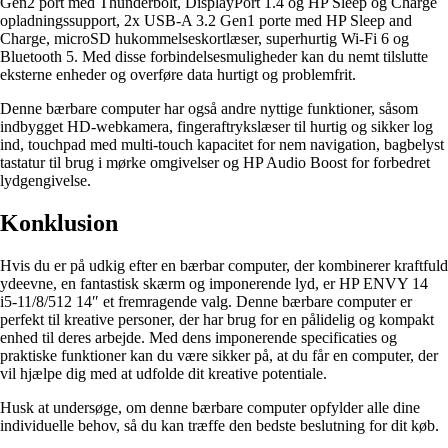
Gen2 port med Thunderbolt, DisplayPort 1.4 og HP Sleep og Charge
opladningssupport, 2x USB-A 3.2 Gen1 porte med HP Sleep and
Charge, microSD hukommelseskortlæser, superhurtig Wi-Fi 6 og
Bluetooth 5. Med disse forbindelsesmuligheder kan du nemt tilslutte
eksterne enheder og overføre data hurtigt og problemfrit.
Denne bærbare computer har også andre nyttige funktioner, såsom
indbygget HD-webkamera, fingeraftrykslæser til hurtig og sikker log
ind, touchpad med multi-touch kapacitet for nem navigation, bagbelyst
tastatur til brug i mørke omgivelser og HP Audio Boost for forbedret
lydgengivelse.
Konklusion
Hvis du er på udkig efter en bærbar computer, der kombinerer kraftfuld
ydeevne, en fantastisk skærm og imponerende lyd, er HP ENVY 14
i5-11/8/512 14″ et fremragende valg. Denne bærbare computer er
perfekt til kreative personer, der har brug for en pålidelig og kompakt
enhed til deres arbejde. Med dens imponerende specificaties og
praktiske funktioner kan du være sikker på, at du får en computer, der
vil hjælpe dig med at udfolde dit kreative potentiale.
Husk at undersøge, om denne bærbare computer opfylder alle dine
individuelle behov, så du kan træffe den bedste beslutning for dit køb.