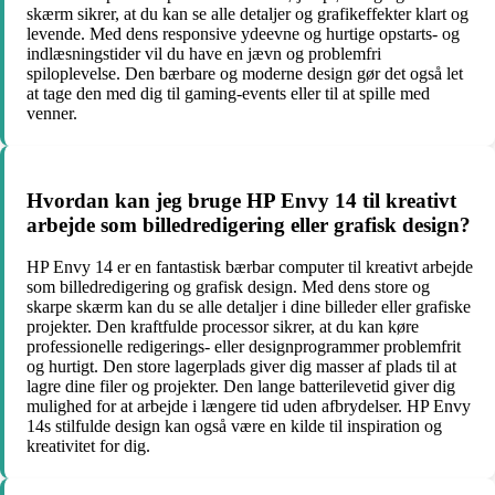
skærm sikrer, at du kan se alle detaljer og grafikeffekter klart og
levende. Med dens responsive ydeevne og hurtige opstarts- og
indlæsningstider vil du have en jævn og problemfri
spiloplevelse. Den bærbare og moderne design gør det også let
at tage den med dig til gaming-events eller til at spille med
venner.
Hvordan kan jeg bruge HP Envy 14 til kreativt
arbejde som billedredigering eller grafisk design?
HP Envy 14 er en fantastisk bærbar computer til kreativt arbejde
som billedredigering og grafisk design. Med dens store og
skarpe skærm kan du se alle detaljer i dine billeder eller grafiske
projekter. Den kraftfulde processor sikrer, at du kan køre
professionelle redigerings- eller designprogrammer problemfrit
og hurtigt. Den store lagerplads giver dig masser af plads til at
lagre dine filer og projekter. Den lange batterilevetid giver dig
mulighed for at arbejde i længere tid uden afbrydelser. HP Envy
14s stilfulde design kan også være en kilde til inspiration og
kreativitet for dig.