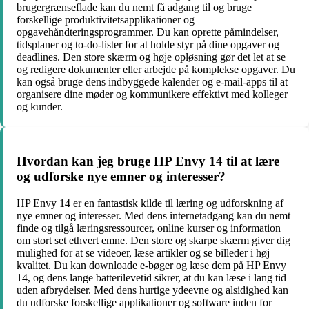
brugergrænseflade kan du nemt få adgang til og bruge
forskellige produktivitetsapplikationer og
opgavehåndteringsprogrammer. Du kan oprette påmindelser,
tidsplaner og to-do-lister for at holde styr på dine opgaver og
deadlines. Den store skærm og høje opløsning gør det let at se
og redigere dokumenter eller arbejde på komplekse opgaver. Du
kan også bruge dens indbyggede kalender og e-mail-apps til at
organisere dine møder og kommunikere effektivt med kolleger
og kunder.
Hvordan kan jeg bruge HP Envy 14 til at lære
og udforske nye emner og interesser?
HP Envy 14 er en fantastisk kilde til læring og udforskning af
nye emner og interesser. Med dens internetadgang kan du nemt
finde og tilgå læringsressourcer, online kurser og information
om stort set ethvert emne. Den store og skarpe skærm giver dig
mulighed for at se videoer, læse artikler og se billeder i høj
kvalitet. Du kan downloade e-bøger og læse dem på HP Envy
14, og dens lange batterilevetid sikrer, at du kan læse i lang tid
uden afbrydelser. Med dens hurtige ydeevne og alsidighed kan
du udforske forskellige applikationer og software inden for