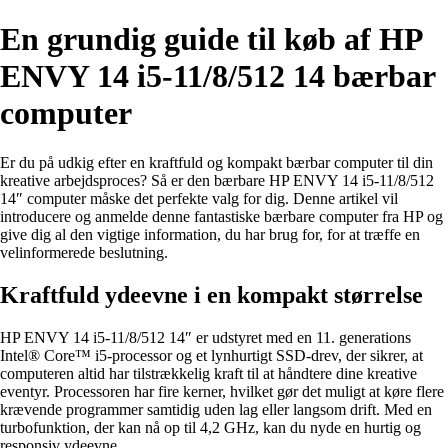
En grundig guide til køb af HP
ENVY 14 i5-11/8/512 14 bærbar
computer
Er du på udkig efter en kraftfuld og kompakt bærbar computer til din
kreative arbejdsproces? Så er den bærbare HP ENVY 14 i5-11/8/512
14″ computer måske det perfekte valg for dig. Denne artikel vil
introducere og anmelde denne fantastiske bærbare computer fra HP og
give dig al den vigtige information, du har brug for, for at træffe en
velinformerede beslutning.
Kraftfuld ydeevne i en kompakt størrelse
HP ENVY 14 i5-11/8/512 14″ er udstyret med en 11. generations
Intel® Core™ i5-processor og et lynhurtigt SSD-drev, der sikrer, at
computeren altid har tilstrækkelig kraft til at håndtere dine kreative
eventyr. Processoren har fire kerner, hvilket gør det muligt at køre flere
krævende programmer samtidig uden lag eller langsom drift. Med en
turbofunktion, der kan nå op til 4,2 GHz, kan du nyde en hurtig og
responsiv ydeevne.