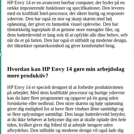
HP Envy 14 er en avanceret bærbar computer, der byder på en
række imponerende funktioner og specifikationer. Den leveres
med en kraftfuld Intel-processor, der sikrer hurtig og responsiv
ydeevne. Den har også en stor og skarp skærm med høj
opløsning, der giver en fantastisk visuel oplevelse. Den har
tilstrækkelig lagerplads til at gemme store mængder filer, og
dens batterilevetid er lang nok til at opfylde alle dine behov, selv
når du er på farten. Den har også et stilfuldt og moderne design,
der tiltrækker opmærksomhed og giver komfortabel brug.
Hvordan kan HP Envy 14 gøre min arbejdsdag
mere produktiv?
HP Envy 14 er specielt designet til at forbedre produktiviteten
på arbejdet. Med dens kraftfulde processor og hurtige ydeevne
kan du køre flere programmer og opgaver på én gang uden
forsinkelse eller nedbrud. Den store skærm og høje opløsning
giver dig mulighed for at have flere vinduer åbne samtidigt og
se flere oplysninger samtidigt. Den lange batterilevetid betyder,
at du ikke behøver at bekymre dig om at skulle oplade den hele
tiden, hvilket giver dig frihed til at arbejde længere uden
afbrydelser. Den stilfulde og moderne design vil også lade dig