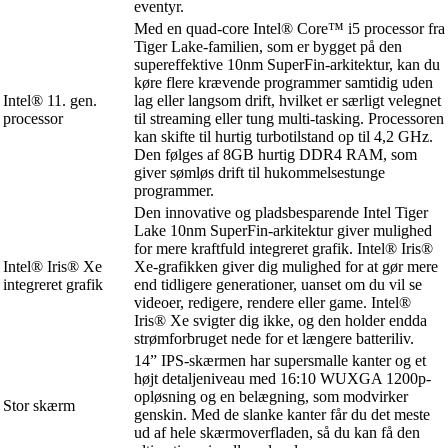
eventyr.
Med en quad-core Intel® Core™ i5 processor fra
Tiger Lake-familien, som er bygget på den
supereffektive 10nm SuperFin-arkitektur, kan du
køre flere krævende programmer samtidig uden
Intel® 11. gen.
lag eller langsom drift, hvilket er særligt velegnet
processor
til streaming eller tung multi-tasking. Processoren
kan skifte til hurtig turbotilstand op til 4,2 GHz.
Den følges af 8GB hurtig DDR4 RAM, som
giver sømløs drift til hukommelsestunge
programmer.
Den innovative og pladsbesparende Intel Tiger
Lake 10nm SuperFin-arkitektur giver mulighed
for mere kraftfuld integreret grafik. Intel® Iris®
Intel® Iris® Xe
Xe-grafikken giver dig mulighed for at gør mere
integreret grafik
end tidligere generationer, uanset om du vil se
videoer, redigere, rendere eller game. Intel®
Iris® Xe svigter dig ikke, og den holder endda
strømforbruget nede for et længere batteriliv.
14” IPS-skærmen har supersmalle kanter og et
højt detaljeniveau med 16:10 WUXGA 1200p-
opløsning og en belægning, som modvirker
Stor skærm
genskin. Med de slanke kanter får du det meste
ud af hele skærmoverfladen, så du kan få den