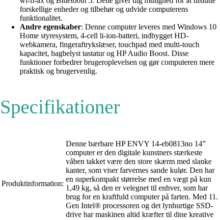
wi-fi-ax og Bluetooth 5. Dette giver dig mulighed for at tilslutte
forskellige enheder og tilbehør og udvide computerens
funktionalitet.
Andre egenskaber
: Denne computer leveres med Windows 10
Home styresystem, 4-cell li-ion-batteri, indbygget HD-
webkamera, fingeraftrykslæser, touchpad med multi-touch
kapacitet, bagbelyst tastatur og HP Audio Boost. Disse
funktioner forbedrer brugeroplevelsen og gør computeren mere
praktisk og brugervenlig.
Specifikationer
Denne bærbare HP ENVY 14-eb0813no 14”
computer er den digitale kunstners stærkeste
våben takket være den store skærm med slanke
kanter, som viser farvernes sande kulør. Den har
en superkompakt størrelse med en vægt på kun
Produktinformation:
1,49 kg, så den er velegnet til enhver, som har
brug for en kraftfuld computer på farten. Med 11.
Gen Intel® processoren og det lynhurtige SSD-
drive har maskinen altid kræfter til dine kreative