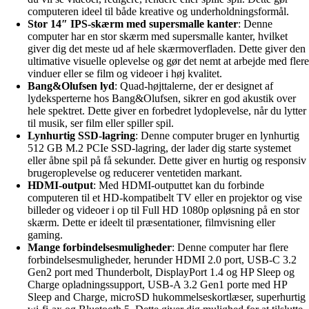
computeren ideel til både kreative og underholdningsformål.
Stor 14″ IPS-skærm med supersmalle kanter
: Denne
computer har en stor skærm med supersmalle kanter, hvilket
giver dig det meste ud af hele skærmoverfladen. Dette giver den
ultimative visuelle oplevelse og gør det nemt at arbejde med flere
vinduer eller se film og videoer i høj kvalitet.
Bang&Olufsen lyd
: Quad-højttalerne, der er designet af
lydeksperterne hos Bang&Olufsen, sikrer en god akustik over
hele spektret. Dette giver en forbedret lydoplevelse, når du lytter
til musik, ser film eller spiller spil.
Lynhurtig SSD-lagring
: Denne computer bruger en lynhurtig
512 GB M.2 PCIe SSD-lagring, der lader dig starte systemet
eller åbne spil på få sekunder. Dette giver en hurtig og responsiv
brugeroplevelse og reducerer ventetiden markant.
HDMI-output
: Med HDMI-outputtet kan du forbinde
computeren til et HD-kompatibelt TV eller en projektor og vise
billeder og videoer i op til Full HD 1080p opløsning på en stor
skærm. Dette er ideelt til præsentationer, filmvisning eller
gaming.
Mange forbindelsesmuligheder
: Denne computer har flere
forbindelsesmuligheder, herunder HDMI 2.0 port, USB-C 3.2
Gen2 port med Thunderbolt, DisplayPort 1.4 og HP Sleep og
Charge opladningssupport, USB-A 3.2 Gen1 porte med HP
Sleep and Charge, microSD hukommelseskortlæser, superhurtig