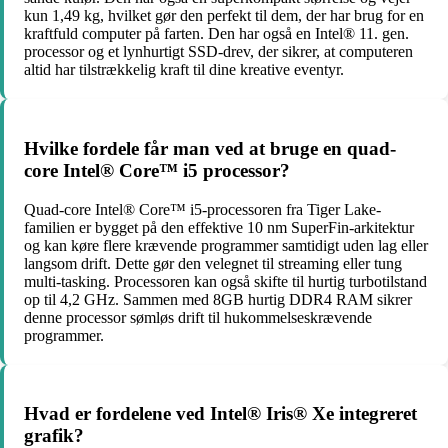
kun 1,49 kg, hvilket gør den perfekt til dem, der har brug for en
kraftfuld computer på farten. Den har også en Intel® 11. gen.
processor og et lynhurtigt SSD-drev, der sikrer, at computeren
altid har tilstrækkelig kraft til dine kreative eventyr.
Hvilke fordele får man ved at bruge en quad-
core Intel® Core™ i5 processor?
Quad-core Intel® Core™ i5-processoren fra Tiger Lake-
familien er bygget på den effektive 10 nm SuperFin-arkitektur
og kan køre flere krævende programmer samtidigt uden lag eller
langsom drift. Dette gør den velegnet til streaming eller tung
multi-tasking. Processoren kan også skifte til hurtig turbotilstand
op til 4,2 GHz. Sammen med 8GB hurtig DDR4 RAM sikrer
denne processor sømløs drift til hukommelseskrævende
programmer.
Hvad er fordelene ved Intel® Iris® Xe integreret
grafik?