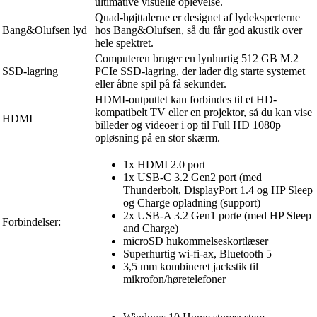
ultimative visuelle oplevelse.
Quad-højttalerne er designet af lydeksperterne
Bang&Olufsen lyd
hos Bang&Olufsen, så du får god akustik over
hele spektret.
Computeren bruger en lynhurtig 512 GB M.2
SSD-lagring
PCIe SSD-lagring, der lader dig starte systemet
eller åbne spil på få sekunder.
HDMI-outputtet kan forbindes til et HD-
kompatibelt TV eller en projektor, så du kan vise
HDMI
billeder og videoer i op til Full HD 1080p
opløsning på en stor skærm.
1x HDMI 2.0 port
1x USB-C 3.2 Gen2 port (med
Thunderbolt, DisplayPort 1.4 og HP Sleep
og Charge opladning (support)
2x USB-A 3.2 Gen1 porte (med HP Sleep
Forbindelser:
and Charge)
microSD hukommelseskortlæser
Superhurtig wi-fi-ax, Bluetooth 5
3,5 mm kombineret jackstik til
mikrofon/høretelefoner