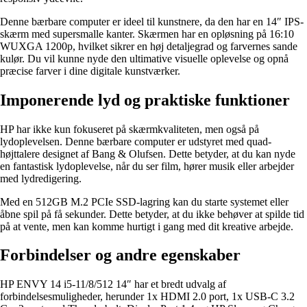
Denne bærbare computer er ideel til kunstnere, da den har en 14″ IPS-
skærm med supersmalle kanter. Skærmen har en opløsning på 16:10
WUXGA 1200p, hvilket sikrer en høj detaljegrad og farvernes sande
kulør. Du vil kunne nyde den ultimative visuelle oplevelse og opnå
præcise farver i dine digitale kunstværker.
Imponerende lyd og praktiske funktioner
HP har ikke kun fokuseret på skærmkvaliteten, men også på
lydoplevelsen. Denne bærbare computer er udstyret med quad-
højttalere designet af Bang & Olufsen. Dette betyder, at du kan nyde
en fantastisk lydoplevelse, når du ser film, hører musik eller arbejder
med lydredigering.
Med en 512GB M.2 PCIe SSD-lagring kan du starte systemet eller
åbne spil på få sekunder. Dette betyder, at du ikke behøver at spilde tid
på at vente, men kan komme hurtigt i gang med dit kreative arbejde.
Forbindelser og andre egenskaber
HP ENVY 14 i5-11/8/512 14″ har et bredt udvalg af
forbindelsesmuligheder, herunder 1x HDMI 2.0 port, 1x USB-C 3.2