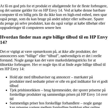
At få en god pris for et produkt er altafgørende for de fleste forbrugere,
og det samme gælder for en HP Envy 14. Ved at købe denne bærbare
computer til en billig pris får du ikke kun en high-end enhed, men spar
også penge, som du kan bruge på andet udstyr eller software. Sparer
du penge på selve produktet, kan du også vælge at købe tilbehør eller
opgraderinger til computeren senere hen
Hvordan finder man ægte billige tilbud til en HP Envy
14?
Det er vigtigt at være opmærksom på, at ikke alle produkter, der
annonceres som “billige” eller “tilbud”, nødvendigvis er det i reelle
forstand. Nogle gange kan det være markedsføringstricks for at
tiltrække forbrugere. Her er nogle tips til at finde ægte billige tilbud til
en HP Envy 14:
Hold øje med tilbudsaviser og annoncer – mærkater på
produkter med nedsatte priser er ofte en god indikator for et godt
tilbud
Tjek prishistorikken – brug hjemmesider, der sporer priserne på
forskellige produkter og sammenlign prisen på HP Envy 14 over
tid
Sammenlign priser hos forskellige forhandlere – nogle gange
kan priserne variere mellem forskellige butikker eller online