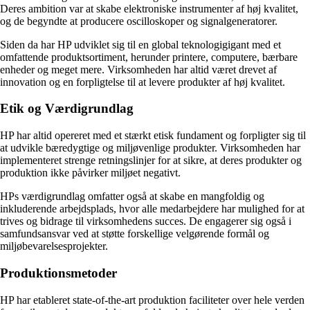
Deres ambition var at skabe elektroniske instrumenter af høj kvalitet,
og de begyndte at producere oscilloskoper og signalgeneratorer.
Siden da har HP udviklet sig til en global teknologigigant med et
omfattende produktsortiment, herunder printere, computere, bærbare
enheder og meget mere. Virksomheden har altid været drevet af
innovation og en forpligtelse til at levere produkter af høj kvalitet.
Etik og Værdigrundlag
HP har altid opereret med et stærkt etisk fundament og forpligter sig til
at udvikle bæredygtige og miljøvenlige produkter. Virksomheden har
implementeret strenge retningslinjer for at sikre, at deres produkter og
produktion ikke påvirker miljøet negativt.
HPs værdigrundlag omfatter også at skabe en mangfoldig og
inkluderende arbejdsplads, hvor alle medarbejdere har mulighed for at
trives og bidrage til virksomhedens succes. De engagerer sig også i
samfundsansvar ved at støtte forskellige velgørende formål og
miljøbevarelsesprojekter.
Produktionsmetoder
HP har etableret state-of-the-art produktion faciliteter over hele verden