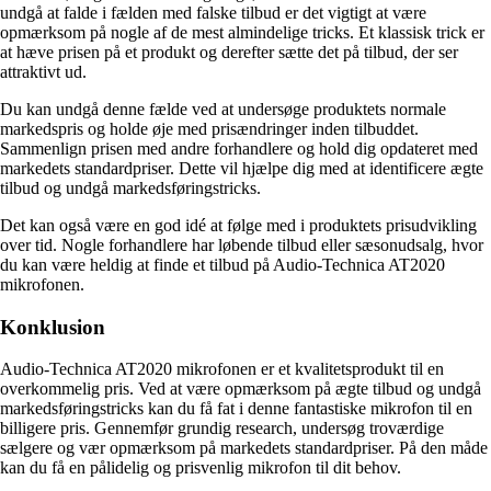
undgå at falde i fælden med falske tilbud er det vigtigt at være
opmærksom på nogle af de mest almindelige tricks. Et klassisk trick er
at hæve prisen på et produkt og derefter sætte det på tilbud, der ser
attraktivt ud.
Du kan undgå denne fælde ved at undersøge produktets normale
markedspris og holde øje med prisændringer inden tilbuddet.
Sammenlign prisen med andre forhandlere og hold dig opdateret med
markedets standardpriser. Dette vil hjælpe dig med at identificere ægte
tilbud og undgå markedsføringstricks.
Det kan også være en god idé at følge med i produktets prisudvikling
over tid. Nogle forhandlere har løbende tilbud eller sæsonudsalg, hvor
du kan være heldig at finde et tilbud på Audio-Technica AT2020
mikrofonen.
Konklusion
Audio-Technica AT2020 mikrofonen er et kvalitetsprodukt til en
overkommelig pris. Ved at være opmærksom på ægte tilbud og undgå
markedsføringstricks kan du få fat i denne fantastiske mikrofon til en
billigere pris. Gennemfør grundig research, undersøg troværdige
sælgere og vær opmærksom på markedets standardpriser. På den måde
kan du få en pålidelig og prisvenlig mikrofon til dit behov.