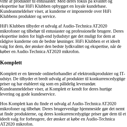
vifte af produkter til entusiaster. Med deres fokus på kvalitet og
ekspertise har HiFi Klubben opbygget en loyale kundebase.
Kundeanmeldelser viser, at kunderne er imponerede over HiFi
Klubbens produkter og service.
HiFi Klubben tilbyder et udvalg af Audio-Technica AT2020
mikrofoner og tilbehør til entusiaster og professionelle brugere. Deres
ekspertise inden for high-end lydudstyr gør det muligt for dem at
rådgive kunderne om de bedste løsninger. HiFi Klubben er et ideelt
valg for dem, der ønsker den bedste lydkvalitet og ekspertise, når de
køber en Audio-Technica AT2020 mikrofon.
Komplett
Komplett er en førende onlineforhandler af elektronikprodukter og IT-
udstyr. De tilbyder et bredt udvalg af produkter til konkurrencedygtige
priser og har etableret sig som en pålidelig leverandør.
Kundeanmeldelser viser, at Komplett er kendt for deres hurtige
levering og gode kundeservice.
Hos Komplett kan du finde et udvalg af Audio-Technica AT2020
mikrofoner og tilbehør. Deres brugervenlige hjemmeside gør det nemt
at finde produkterne, og deres konkurrencedygtige priser gør dem til et
ideelt valg for forbrugere, der ønsker at købe en Audio-Technica
AT2020 mikrofon.