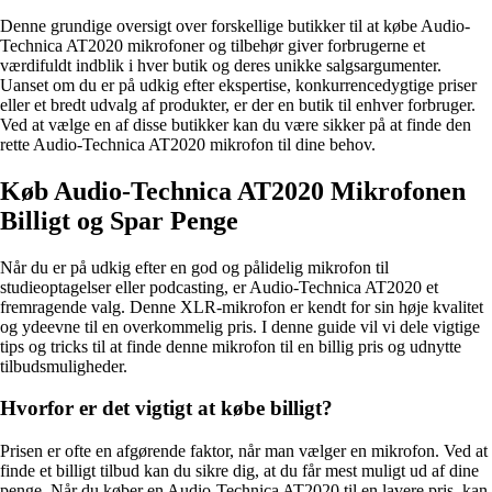
Denne grundige oversigt over forskellige butikker til at købe Audio-
Technica AT2020 mikrofoner og tilbehør giver forbrugerne et
værdifuldt indblik i hver butik og deres unikke salgsargumenter.
Uanset om du er på udkig efter ekspertise, konkurrencedygtige priser
eller et bredt udvalg af produkter, er der en butik til enhver forbruger.
Ved at vælge en af ​​disse butikker kan du være sikker på at finde den
rette Audio-Technica AT2020 mikrofon til dine behov.
Køb Audio-Technica AT2020 Mikrofonen
Billigt og Spar Penge
Når du er på udkig efter en god og pålidelig mikrofon til
studieoptagelser eller podcasting, er Audio-Technica AT2020 et
fremragende valg. Denne XLR-mikrofon er kendt for sin høje kvalitet
og ydeevne til en overkommelig pris. I denne guide vil vi dele vigtige
tips og tricks til at finde denne mikrofon til en billig pris og udnytte
tilbudsmuligheder.
Hvorfor er det vigtigt at købe billigt?
Prisen er ofte en afgørende faktor, når man vælger en mikrofon. Ved at
finde et billigt tilbud kan du sikre dig, at du får mest muligt ud af dine
penge. Når du køber en Audio-Technica AT2020 til en lavere pris, kan