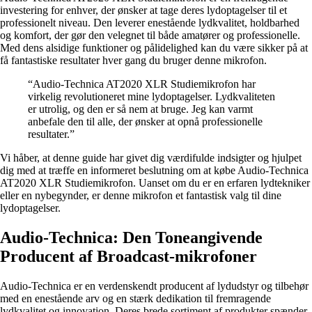
investering for enhver, der ønsker at tage deres lydoptagelser til et
professionelt niveau. Den leverer enestående lydkvalitet, holdbarhed
og komfort, der gør den velegnet til både amatører og professionelle.
Med dens alsidige funktioner og pålidelighed kan du være sikker på at
få fantastiske resultater hver gang du bruger denne mikrofon.
“Audio-Technica AT2020 XLR Studiemikrofon har
virkelig revolutioneret mine lydoptagelser. Lydkvaliteten
er utrolig, og den er så nem at bruge. Jeg kan varmt
anbefale den til alle, der ønsker at opnå professionelle
resultater.”
Vi håber, at denne guide har givet dig værdifulde indsigter og hjulpet
dig med at træffe en informeret beslutning om at købe Audio-Technica
AT2020 XLR Studiemikrofon. Uanset om du er en erfaren lydtekniker
eller en nybegynder, er denne mikrofon et fantastisk valg til dine
lydoptagelser.
Audio-Technica: Den Toneangivende
Producent af Broadcast-mikrofoner
Audio-Technica er en verdenskendt producent af lydudstyr og tilbehør
med en enestående arv og en stærk dedikation til fremragende
lydkvalitet og innovation. Deres brede sortiment af produkter spænder