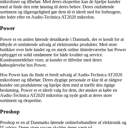
mikrofoner og tilbehør. Med deres ekspertise kan de hjælpe kunder
med at finde den rette løsning til deres behov. Deres omfattende
sortiment og tilgængelighed gør dem til et ideelt sted for forbrugere,
der leder efter en Audio-Technica AT2020 mikrofon.
Power
Power er en anden førende detailkæde i Danmark, der er kendt for at
tilbyde et omfattende udvalg af elektroniske produkter. Med store
butikker over hele landet og en stærk online tilstedeværelse har Power
opbygget en solid omdømme for både kvalitet og service.
Kundeanmeldelser viser, at kunder er tilfredse med deres
købsoplevelse hos Power.
Hos Power kan du finde et bredt udvalg af Audio-Technica AT2020
mikrofoner og tilbehør. Deres dygtige personale er klar til at rådgive
kunder om produkterne og hjælpe dem med at træffe den rigtige
beslutning. Power er et ideelt valg for dem, der ønsker at købe en
Audio-Technica AT2020 mikrofon og nyde godt at deres store
sortiment og ekspertise.
Proshop
Proshop er en af Danmarks førende onlineforhandlere af elektronik og
IT-udstyr. Deres store succes skyldes deres vægt på