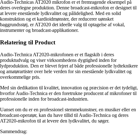
Audio-Technicas AT2020 mikrofon er et fremragende eksempel på
deres overlegne produktion. Denne broadcast-mikrofon er designet til
at levere enestående lydkvalitet og pålidelighed. Med en solid
konstruktion og et kardioidmønster, der reducerer uønsket
baggrundsstøj, er AT2020 det ideelle valg til optagelse af vokal,
instrumenter og broadcast-applikationer.
Relatering til Product
Audio-Technica AT2020-mikrofonen er et flagskib i deres
produktudvalg og viser virksomhedens dygtighed inden for
lydproduktion. Den er blevet fejret af både professionelle lydteknikere
og amatørartister over hele verden for sin enestående lydkvalitet og
overkommelige pris.
Med sin dedikation til kvalitet, innovation og præcision er det tydeligt,
hvorfor Audio-Technica er den foretrukne producent af mikrofoner til
professionelle inden for broadcast-industrien.
Uanset om du er en professionel stemmekunstner, en musiker eller en
broadcast-operatør, kan du have tillid til Audio-Technica og deres
AT2020-mikrofon til at levere den lydkvalitet, du søger.
Sammendrag: