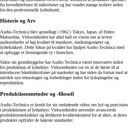
fra hovedtelefoner til mikrofoner og har vundet mange trofæer inden
for den professionelle lydindustri.
Historie og Arv
Audio-Technica blev grundlagt i 1962 i Tokyo, Japan, af Hideo
Matsushita. Virksomheden har altid haft en vision om at levere
audioenheder af høj kvalitet til musikere, studioingeniører og
lydteknikere. Dette fokus på kvalitet har hjulpet Audio-Technica med
at opbygge et fremragende ry i branchen.
Siden sin grundlæggelse har Audio-Technica været innovative inden
for produktion af lydudstyr. Virksomheden var en af ​​de første til at
introducere båndmikrofoner på markedet og har siden da fortsat med at
udvikle nye teknologier og forbedringer inden for lydoptagelse og
reproduktion.
Produktionsmetoder og -filosofi
Audio-Technica er kendt for sin omfattende viden om lyd og præcision
i produktionen af ​​lydudstyr. Virksomheden anvender avancerede
produktionsteknikker og dedikeret kvalitetskontrol for at sikre, at deres
produkter opfylder de højeste standarder.