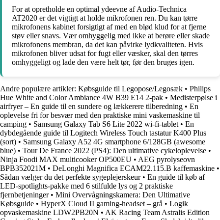
For at opretholde en optimal ydeevne af Audio-Technica
AT2020 er det vigtigt at holde mikrofonen ren. Du kan tørre
mikrofonens kabinet forsigtigt af med en blød klud for at fjerne
støv eller snavs. Vær omhyggelig med ikke at berøre eller skade
mikrofonens membran, da det kan påvirke lydkvaliteten. Hvis
mikrofonen bliver udsat for fugt eller væsker, skal den tørres
omhyggeligt og lade den være helt tør, før den bruges igen.
Andre populære artikler:
Købsguide til Legopose/Legosæk
•
Philips
Hue White and Color Ambiance 4W B39 E14 2-pak
•
Medisterpølse i
airfryer – En guide til en sundere og lækkerere tilberedning
•
En
oplevelse fri for besvær med den praktiske mini vaskemaskine til
camping
•
Samsung Galaxy Tab S6 Lite 2022 wi-fi-tablet
•
En
dybdegående guide til Logitech Wireless Touch tastatur K400 Plus
(sort)
•
Samsung Galaxy A52 4G smartphone 6/128GB (awesome
blue)
•
Tour De France 2022 (PS4): Den ultimative cykeloplevelse
•
Ninja Foodi MAX multicooker OP500EU
•
AEG pyrolyseovn
BPB352021M
•
DeLonghi Magnifica ECAM22.115.B kaffemaskine
•
Sådan vælger du det perfekte sygeplejerskeur
•
En guide til køb af
LED-spotlights-pakke med 6 stilfulde lys og 2 praktiske
fjernbetjeninger
•
Mini Overvågningskamera: Den Ultimative
Købsguide
•
HyperX Cloud II gaming-headset – grå
•
Logik
opvaskemaskine LDW2PB20N
•
AK Racing Team Astralis Edition