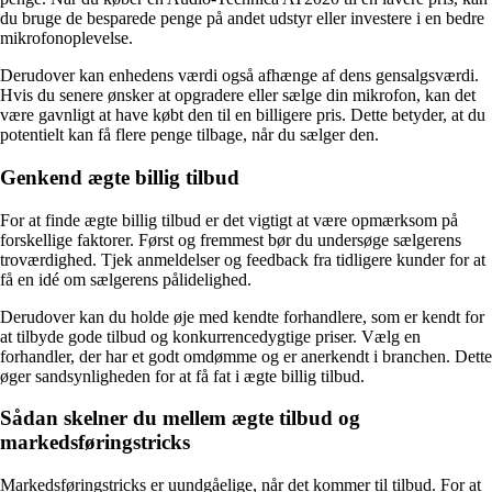
du bruge de besparede penge på andet udstyr eller investere i en bedre
mikrofonoplevelse.
Derudover kan enhedens værdi også afhænge af dens gensalgsværdi.
Hvis du senere ønsker at opgradere eller sælge din mikrofon, kan det
være gavnligt at have købt den til en billigere pris. Dette betyder, at du
potentielt kan få flere penge tilbage, når du sælger den.
Genkend ægte billig tilbud
For at finde ægte billig tilbud er det vigtigt at være opmærksom på
forskellige faktorer. Først og fremmest bør du undersøge sælgerens
troværdighed. Tjek anmeldelser og feedback fra tidligere kunder for at
få en idé om sælgerens pålidelighed.
Derudover kan du holde øje med kendte forhandlere, som er kendt for
at tilbyde gode tilbud og konkurrencedygtige priser. Vælg en
forhandler, der har et godt omdømme og er anerkendt i branchen. Dette
øger sandsynligheden for at få fat i ægte billig tilbud.
Sådan skelner du mellem ægte tilbud og
markedsføringstricks
Markedsføringstricks er uundgåelige, når det kommer til tilbud. For at