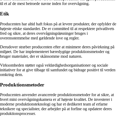
til et af de mest betroede navne inden for overvågning.
Etik
Producenten har altid haft fokus på at levere produkter, der opfylder de
højeste etiske standarder. De er committed til at respektere privatlivets
fred og sikre, at deres overvågningsløsninger bruges i
overensstemmelse med gældende love og regler.
Derudover stræber producenten efter at minimere deres påvirkning på
miljøet. De har implementeret bæredygtige produktionsmetoder og
bruger materialer, der er skånsomme mod naturen.
Virksomheden støtter også veldædighedsorganisationer og sociale
initiativer for at give tilbage til samfundet og bidrage positivt til verden
omkring dem.
Produktionsmetoder
Producenten anvender avancerede produktionsmetoder for at sikre, at
hvert mini overvågningskamera er af højeste kvalitet. De investerer i
moderne produktionsteknologi og har et dedikeret team af erfarne
teknikere og specialister, der arbejder på at forfine og opdatere deres
produktionsprocesser.