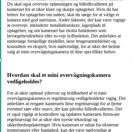
Du skal også overveje opløsningen og billedkvaliteten på
kameraet for at sikre klare og skarpe optagelser. Hvis du har
behov for optagelser om natten, skal du sørge for at vælge et
kamera med god natvision. Andre faktorer, der kan være vigtige
at overveje, inkluderer installationskrav, lagerplads til
optagelser, og om kameraet har ekstra funktioner som
bevægelsesdetektor eller to-vejs lydfunktion. Det anbefales at
undersøge forskellige modeller, læse brugeranmeldelser og
konsultere en ekspert, hvis nødvendigt, for at sikre det bedste
valg af mini overvågningskamera til dine specifikke behov.
Hvordan skal et mini overvågningskamera
vedligeholdes?
For at sikre optimal ydeevne og holdbarhed af et mini
overvågningskamera er regelmæssig vedligeholdelse vigtig. Det
anbefales at rengøre kameraets linse regelmæssigt for at fjerne
eventuel støv eller snavs, der kan påvirke billedkvaliteten. Det
er også vigtigt at kontrollere og opdatere kameraets firmware
regelmæssigt for at sikre den nyeste teknologi og
sikkerhedsopdateringer. Hvis kameraet er udsat for ekstreme
temperaturer eller fugtighed, kan det være nødvendigt at