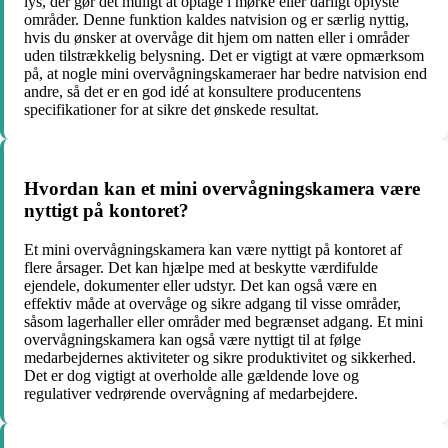
lys, der gør det muligt at optage i mørke eller dårligt oplyste
områder. Denne funktion kaldes natvision og er særlig nyttig,
hvis du ønsker at overvåge dit hjem om natten eller i områder
uden tilstrækkelig belysning. Det er vigtigt at være opmærksom
på, at nogle mini overvågningskameraer har bedre natvision end
andre, så det er en god idé at konsultere producentens
specifikationer for at sikre det ønskede resultat.
Hvordan kan et mini overvågningskamera være
nyttigt på kontoret?
Et mini overvågningskamera kan være nyttigt på kontoret af
flere årsager. Det kan hjælpe med at beskytte værdifulde
ejendele, dokumenter eller udstyr. Det kan også være en
effektiv måde at overvåge og sikre adgang til visse områder,
såsom lagerhaller eller områder med begrænset adgang. Et mini
overvågningskamera kan også være nyttigt til at følge
medarbejdernes aktiviteter og sikre produktivitet og sikkerhed.
Det er dog vigtigt at overholde alle gældende love og
regulativer vedrørende overvågning af medarbejdere.