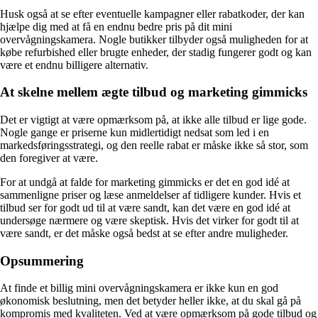
Husk også at se efter eventuelle kampagner eller rabatkoder, der kan
hjælpe dig med at få en endnu bedre pris på dit mini
overvågningskamera. Nogle butikker tilbyder også muligheden for at
købe refurbished eller brugte enheder, der stadig fungerer godt og kan
være et endnu billigere alternativ.
At skelne mellem ægte tilbud og marketing gimmicks
Det er vigtigt at være opmærksom på, at ikke alle tilbud er lige gode.
Nogle gange er priserne kun midlertidigt nedsat som led i en
markedsføringsstrategi, og den reelle rabat er måske ikke så stor, som
den foregiver at være.
For at undgå at falde for marketing gimmicks er det en god idé at
sammenligne priser og læse anmeldelser af tidligere kunder. Hvis et
tilbud ser for godt ud til at være sandt, kan det være en god idé at
undersøge nærmere og være skeptisk. Hvis det virker for godt til at
være sandt, er det måske også bedst at se efter andre muligheder.
Opsummering
At finde et billig mini overvågningskamera er ikke kun en god
økonomisk beslutning, men det betyder heller ikke, at du skal gå på
kompromis med kvaliteten. Ved at være opmærksom på gode tilbud og