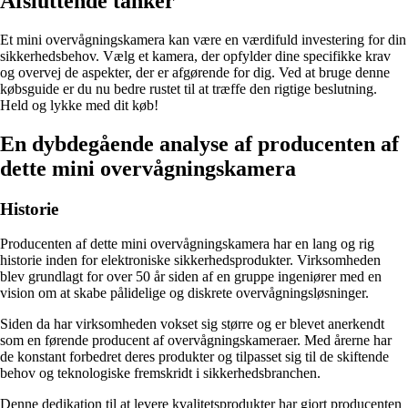
Afsluttende tanker
Et mini overvågningskamera kan være en værdifuld investering for din
sikkerhedsbehov. Vælg et kamera, der opfylder dine specifikke krav
og overvej de aspekter, der er afgørende for dig. Ved at bruge denne
købsguide er du nu bedre rustet til at træffe den rigtige beslutning.
Held og lykke med dit køb!
En dybdegående analyse af producenten af
dette mini overvågningskamera
Historie
Producenten af dette mini overvågningskamera har en lang og rig
historie inden for elektroniske sikkerhedsprodukter. Virksomheden
blev grundlagt for over 50 år siden af en gruppe ingeniører med en
vision om at skabe pålidelige og diskrete overvågningsløsninger.
Siden da har virksomheden vokset sig større og er blevet anerkendt
som en førende producent af overvågningskameraer. Med årerne har
de konstant forbedret deres produkter og tilpasset sig til de skiftende
behov og teknologiske fremskridt i sikkerhedsbranchen.
Denne dedikation til at levere kvalitetsprodukter har gjort producenten