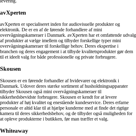
levering.
avXperten
avXperten er specialiseret inden for audiovisuelle produkter og
elektronik. De er en af de førende forhandlere af mini
overvågningskameraer i Danmark. avXperten har et omfattende udvalg
af produkter at vælge imellem og tilbyder forskellige typer mini
overvågningskameraer til forskellige behov. Deres ekspertise i
branchen og deres engagement i at tilbyde kvalitetsprodukter gør dem
til et ideelt valg for både professionelle og private forbrugere.
Skousen
Skousen er en førende forhandler af hvidevarer og elektronik i
Danmark. Udover deres stærke sortiment af husholdningsapparater
tilbyder Skousen også mini overvågningskameraer til
sikkerhedsbevidste forbrugere. Skousen er kendt for at levere
produkter af høj kvalitet og enestående kundeservice. Deres erfarne
personale er altid klar til at hjælpe kunderne med at finde det rigtige
kamera til deres sikkerhedsbehov, og de tilbyder også muligheden for
at opleve produkterne i butikken, før man træffer et valg.
Whiteaway