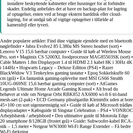
installere beskyttende kabinetter eller husninger for at forhindre
skader. Endelig anbefales det at have en backup-plan for lagring
af optagelser, enten ved at bruge ekstern harddisk eller cloud-
lagring, for at undgå tab af vigtige optagelser i tilfælde af
kamerafejl eller tyveri.
Andre populære artikler:
Find dine vigtigste ejendele med en bluetooth
nøglefinder
•
Jabra Evolve2 85 L380a MS Stereo headset (sort)
•
Lenovo V15 15,6 bærbar computer
•
Guide til køb af Wireless Mouse
Pro, sort
•
Magimix CS 5200XL foodprocessor MAG85503SK (sort)
•
Cable Matters 1.8m Displayport 1.4 til HDMI 2.1 kabel 8K i 30Hz 4K
i 144Hz
•
Hogwarts Legacy – Deluxe Edition (PS4)
•
Razer
BlackWidow V3 Tenkeyless gaming tastatur
•
Epoq Sokkelskuffe 60
cm (grå)
•
En fantastisk gaming-oplevelse med MSI GS66 Stealth
10UG-069NE 15,6 bærbar gaming computer (sort)
•
AtGames
Legends Ultimate Home Arcade Gaming Konsol
•
Alt hvad du
behøver at vide om Netgear Orbi RBK852 AX6000 wi-fi 6 tri-band
mesh-sæt (2-pak)
•
ECD Germany plisségardin Klemmfix uden at bore
45×100 cm sort uigennemsigtig sol
•
Guide til køb af Microsoft trådløs
displayadapter
•
Købsguide til Singstar Celebration – PS4
•
VONROC
Arbejdsbænk / arbejdsbord
•
Den ultimative guide til Motorola Edge
20 smartphone 8/128GB (frostet grå)
•
Guide: Subwoofer-kabel RCA-
stik – 1,5 meter
•
Netgear WN3000 Wi-Fi Range Extender – Få bedre
Wi-Fi dækning