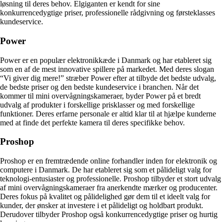
løsning til deres behov. Elgiganten er kendt for sine
konkurrencedygtige priser, professionelle rådgivning og førsteklasses
kundeservice.
Power
Power er en populær elektronikkæde i Danmark og har etableret sig
som en af de mest innovative spillere på markedet. Med deres slogan
“Vi giver dig mere!” stræber Power efter at tilbyde det bedste udvalg,
de bedste priser og den bedste kundeservice i branchen. Når det
kommer til mini overvågningskameraer, byder Power på et bredt
udvalg af produkter i forskellige prisklasser og med forskellige
funktioner. Deres erfarne personale er altid klar til at hjælpe kunderne
med at finde det perfekte kamera til deres specifikke behov.
Proshop
Proshop er en fremtrædende online forhandler inden for elektronik og
computere i Danmark. De har etableret sig som et pålideligt valg for
teknologi-entusiaster og professionelle. Proshop tilbyder et stort udvalg
af mini overvågningskameraer fra anerkendte mærker og producenter.
Deres fokus på kvalitet og pålidelighed gør dem til et ideelt valg for
kunder, der ønsker at investere i et pålideligt og holdbart produkt.
Derudover tilbyder Proshop også konkurrencedygtige priser og hurtig