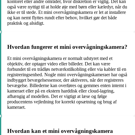
kontoret eller andre områder, hvor diskretion er vigtig. Det kan
også være nyttigt til at holde øje med børn eller kæledyr, når du
ikke er til stede. Et mini overvågningskamera er let at installere
og kan nemt flyttes rundt efter behov, hvilket gør det både
praktisk og alsidigt.
Hvordan fungerer et mini overvågningskamera?
Et mini overvågningskamera er normalt udstyret med et
objektiv, der optager video eller billeder. Det kan være
forbundet til en trådløs netværkstilkobling eller via kabler til en
registreringsenhed. Nogle mini overvågningskameraer har også
indbygget bevægelsessensor, der aktiveres, når der registreres
bevægelse. Billederne kan overføres og gemmes enten internt i
kameraet eller på en ekstern harddisk eller cloud-lagring,
afhængig af modellen. Det er vigtigt at læse og følge
producentens vejledning for korrekt opsætning og brug af
kameraet.
Hvordan kan et mini overvågningskamera