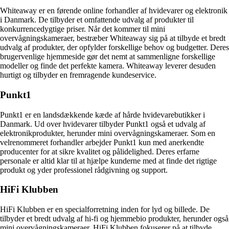
Whiteaway er en førende online forhandler af hvidevarer og elektronik
i Danmark. De tilbyder et omfattende udvalg af produkter til
konkurrencedygtige priser. Når det kommer til mini
overvågningskameraer, bestræber Whiteaway sig på at tilbyde et bredt
udvalg af produkter, der opfylder forskellige behov og budgetter. Deres
brugervenlige hjemmeside gør det nemt at sammenligne forskellige
modeller og finde det perfekte kamera. Whiteaway leverer desuden
hurtigt og tilbyder en fremragende kundeservice.
Punkt1
Punkt1 er en landsdækkende kæde af hårde hvidevarebutikker i
Danmark. Ud over hvidevarer tilbyder Punkt1 også et udvalg af
elektronikprodukter, herunder mini overvågningskameraer. Som en
velrenommeret forhandler arbejder Punkt1 kun med anerkendte
producenter for at sikre kvalitet og pålidelighed. Deres erfarne
personale er altid klar til at hjælpe kunderne med at finde det rigtige
produkt og yder professionel rådgivning og support.
HiFi Klubben
HiFi Klubben er en specialforretning inden for lyd og billede. De
tilbyder et bredt udvalg af hi-fi og hjemmebio produkter, herunder også
mini overvågningskameraer. HiFi Klubben fokuserer på at tilbyde