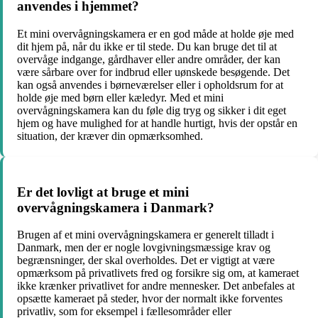
anvendes i hjemmet?
Et mini overvågningskamera er en god måde at holde øje med
dit hjem på, når du ikke er til stede. Du kan bruge det til at
overvåge indgange, gårdhaver eller andre områder, der kan
være sårbare over for indbrud eller uønskede besøgende. Det
kan også anvendes i børneværelser eller i opholdsrum for at
holde øje med børn eller kæledyr. Med et mini
overvågningskamera kan du føle dig tryg og sikker i dit eget
hjem og have mulighed for at handle hurtigt, hvis der opstår en
situation, der kræver din opmærksomhed.
Er det lovligt at bruge et mini
overvågningskamera i Danmark?
Brugen af et mini overvågningskamera er generelt tilladt i
Danmark, men der er nogle lovgivningsmæssige krav og
begrænsninger, der skal overholdes. Det er vigtigt at være
opmærksom på privatlivets fred og forsikre sig om, at kameraet
ikke krænker privatlivet for andre mennesker. Det anbefales at
opsætte kameraet på steder, hvor der normalt ikke forventes
privatliv, som for eksempel i fællesområder eller