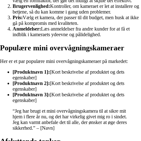
vælg en formfaktor, der gør det muligt at skjule det effektivt.
Brugervenlighed:
Kontroller, om kameraet er let at installere og
betjene, så du kan komme i gang uden problemer.
Pris:
Vælg et kamera, der passer til dit budget, men husk at ikke
gå på kompromis med kvaliteten.
Anmeldelser:
Læs anmeldelser fra andre kunder for at få et
indblik i kameraets ydeevne og pålidelighed.
Populære mini overvågningskameraer
Her er et par populære mini overvågningskameraer på markedet:
[Produktnavn 1]:
[Kort beskrivelse af produktet og dets
egenskaber]
[Produktnavn 2]:
[Kort beskrivelse af produktet og dets
egenskaber]
[Produktnavn 3]:
[Kort beskrivelse af produktet og dets
egenskaber]
“Jeg har brugt et mini overvågningskamera til at sikre mit
hjem i flere år nu, og det har virkelig givet mig ro i sindet.
Jeg kan varmt anbefale det til alle, der ønsker at øge deres
sikkerhed.” – [Navn]