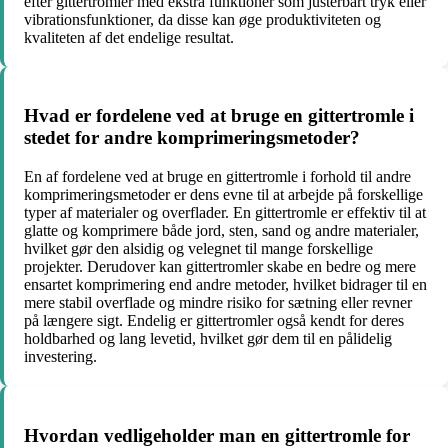
efter gittertromler med ekstra funktioner som justerbart tryk eller
vibrationsfunktioner, da disse kan øge produktiviteten og
kvaliteten af det endelige resultat.
Hvad er fordelene ved at bruge en gittertromle i
stedet for andre komprimeringsmetoder?
En af fordelene ved at bruge en gittertromle i forhold til andre
komprimeringsmetoder er dens evne til at arbejde på forskellige
typer af materialer og overflader. En gittertromle er effektiv til at
glatte og komprimere både jord, sten, sand og andre materialer,
hvilket gør den alsidig og velegnet til mange forskellige
projekter. Derudover kan gittertromler skabe en bedre og mere
ensartet komprimering end andre metoder, hvilket bidrager til en
mere stabil overflade og mindre risiko for sætning eller revner
på længere sigt. Endelig er gittertromler også kendt for deres
holdbarhed og lang levetid, hvilket gør dem til en pålidelig
investering.
Hvordan vedligeholder man en gittertromle for