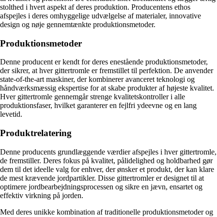
stolthed i hvert aspekt af deres produktion. Producentens ethos
afspejles i deres omhyggelige udvælgelse af materialer, innovative
design og nøje gennemtænkte produktionsmetoder.
Produktionsmetoder
Denne producent er kendt for deres enestående produktionsmetoder,
der sikrer, at hver gittertromle er fremstillet til perfektion. De anvender
state-of-the-art maskiner, der kombinerer avanceret teknologi og
håndværksmæssig ekspertise for at skabe produkter af højeste kvalitet.
Hver gittertromle gennemgår strenge kvalitetskontroller i alle
produktionsfaser, hvilket garanterer en fejlfri ydeevne og en lang
levetid.
Produktrelatering
Denne producents grundlæggende værdier afspejles i hver gittertromle,
de fremstiller. Deres fokus på kvalitet, pålidelighed og holdbarhed gør
dem til det ideelle valg for enhver, der ønsker et produkt, der kan klare
de mest krævende jordpartikler. Disse gittertromler er designet til at
optimere jordbearbejdningsprocessen og sikre en jævn, ensartet og
effektiv virkning på jorden.
Med deres unikke kombination af traditionelle produktionsmetoder og