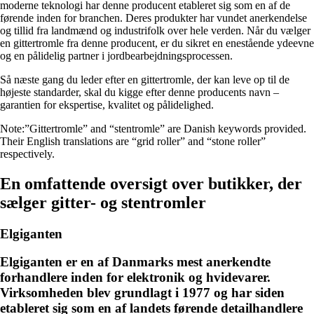
moderne teknologi har denne producent etableret sig som en af ​​de
førende inden for branchen. Deres produkter har vundet anerkendelse
og tillid fra landmænd og industrifolk over hele verden. Når du vælger
en gittertromle fra denne producent, er du sikret en enestående ydeevne
og en pålidelig partner i jordbearbejdningsprocessen.
Så næste gang du leder efter en gittertromle, der kan leve op til de
højeste standarder, skal du kigge efter denne producents navn –
garantien for ekspertise, kvalitet og pålidelighed.
Note:”Gittertromle” and “stentromle” are Danish keywords provided.
Their English translations are “grid roller” and “stone roller”
respectively.
En omfattende oversigt over butikker, der
sælger gitter- og stentromler
Elgiganten
Elgiganten er en af Danmarks mest anerkendte
forhandlere inden for elektronik og hvidevarer.
Virksomheden blev grundlagt i 1977 og har siden
etableret sig som en af landets førende detailhandlere