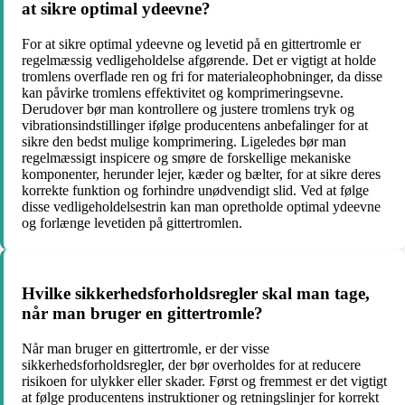
at sikre optimal ydeevne?
For at sikre optimal ydeevne og levetid på en gittertromle er
regelmæssig vedligeholdelse afgørende. Det er vigtigt at holde
tromlens overflade ren og fri for materialeophobninger, da disse
kan påvirke tromlens effektivitet og komprimeringsevne.
Derudover bør man kontrollere og justere tromlens tryk og
vibrationsindstillinger ifølge producentens anbefalinger for at
sikre den bedst mulige komprimering. Ligeledes bør man
regelmæssigt inspicere og smøre de forskellige mekaniske
komponenter, herunder lejer, kæder og bælter, for at sikre deres
korrekte funktion og forhindre unødvendigt slid. Ved at følge
disse vedligeholdelsestrin kan man opretholde optimal ydeevne
og forlænge levetiden på gittertromlen.
Hvilke sikkerhedsforholdsregler skal man tage,
når man bruger en gittertromle?
Når man bruger en gittertromle, er der visse
sikkerhedsforholdsregler, der bør overholdes for at reducere
risikoen for ulykker eller skader. Først og fremmest er det vigtigt
at følge producentens instruktioner og retningslinjer for korrekt