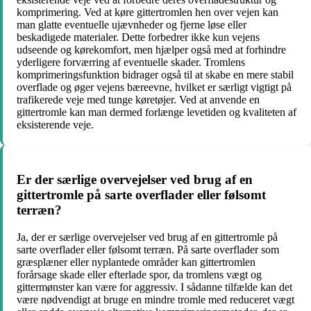
komprimering. Ved at køre gittertromlen hen over vejen kan
man glatte eventuelle ujævnheder og fjerne løse eller
beskadigede materialer. Dette forbedrer ikke kun vejens
udseende og kørekomfort, men hjælper også med at forhindre
yderligere forværring af eventuelle skader. Tromlens
komprimeringsfunktion bidrager også til at skabe en mere stabil
overflade og øger vejens bæreevne, hvilket er særligt vigtigt på
trafikerede veje med tunge køretøjer. Ved at anvende en
gittertromle kan man dermed forlænge levetiden og kvaliteten af
eksisterende veje.
Er der særlige overvejelser ved brug af en
gittertromle på sarte overflader eller følsomt
terræn?
Ja, der er særlige overvejelser ved brug af en gittertromle på
sarte overflader eller følsomt terræn. På sarte overflader som
græsplæner eller nyplantede områder kan gittertromlen
forårsage skade eller efterlade spor, da tromlens vægt og
gittermønster kan være for aggressiv. I sådanne tilfælde kan det
være nødvendigt at bruge en mindre tromle med reduceret vægt