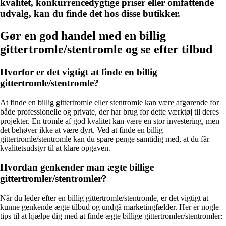
kvalitet, konkurrencedygtige priser eller omfattende
udvalg, kan du finde det hos disse butikker.
Gør en god handel med en billig
gittertromle/stentromle og se efter tilbud
Hvorfor er det vigtigt at finde en billig
gittertromle/stentromle?
At finde en billig gittertromle eller stentromle kan være afgørende for
både professionelle og private, der har brug for dette værktøj til deres
projekter. En tromle af god kvalitet kan være en stor investering, men
det behøver ikke at være dyrt. Ved at finde en billig
gittertromle/stentromle kan du spare penge samtidig med, at du får
kvalitetsudstyr til at klare opgaven.
Hvordan genkender man ægte billige
gittertromler/stentromler?
Når du leder efter en billig gittertromle/stentromle, er det vigtigt at
kunne genkende ægte tilbud og undgå marketingfælder. Her er nogle
tips til at hjælpe dig med at finde ægte billige gittertromler/stentromler: