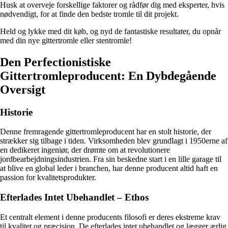
Husk at overveje forskellige faktorer og rådfør dig med eksperter, hvis
nødvendigt, for at finde den bedste tromle til dit projekt.
Held og lykke med dit køb, og nyd de fantastiske resultater, du opnår
med din nye gittertromle eller stentromle!
Den Perfectionistiske
Gittertromleproducent: En Dybdegående
Oversigt
Historie
Denne fremragende gittertromleproducent har en stolt historie, der
strækker sig tilbage i tiden. Virksomheden blev grundlagt i 1950erne af
en dedikeret ingeniør, der drømte om at revolutionere
jordbearbejdningsindustrien. Fra sin beskedne start i en lille garage til
at blive en global leder i branchen, har denne producent altid haft en
passion for kvalitetsprodukter.
Efterlades Intet Ubehandlet – Ethos
Et centralt element i denne producents filosofi er deres ekstreme krav
til kvalitet og præcision. De efterlades intet ubehandlet og lægger ærlig