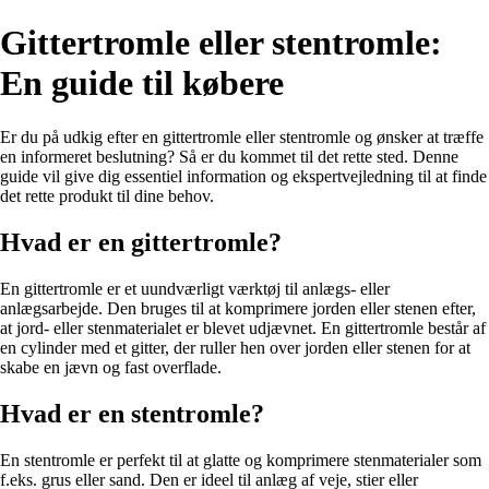
Gittertromle eller stentromle:
En guide til købere
Er du på udkig efter en gittertromle eller stentromle og ønsker at træffe
en informeret beslutning? Så er du kommet til det rette sted. Denne
guide vil give dig essentiel information og ekspertvejledning til at finde
det rette produkt til dine behov.
Hvad er en gittertromle?
En gittertromle er et uundværligt værktøj til anlægs- eller
anlægsarbejde. Den bruges til at komprimere jorden eller stenen efter,
at jord- eller stenmaterialet er blevet udjævnet. En gittertromle består af
en cylinder med et gitter, der ruller hen over jorden eller stenen for at
skabe en jævn og fast overflade.
Hvad er en stentromle?
En stentromle er perfekt til at glatte og komprimere stenmaterialer som
f.eks. grus eller sand. Den er ideel til anlæg af veje, stier eller