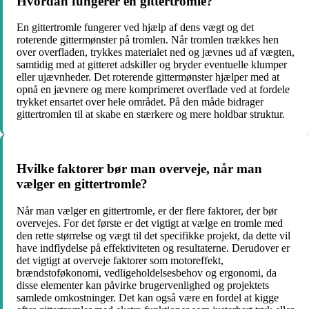
Hvordan fungerer en gittertromle?
En gittertromle fungerer ved hjælp af dens vægt og det
roterende gittermønster på tromlen. Når tromlen trækkes hen
over overfladen, trykkes materialet ned og jævnes ud af vægten,
samtidig med at gitteret adskiller og bryder eventuelle klumper
eller ujævnheder. Det roterende gittermønster hjælper med at
opnå en jævnere og mere komprimeret overflade ved at fordele
trykket ensartet over hele området. På den måde bidrager
gittertromlen til at skabe en stærkere og mere holdbar struktur.
Hvilke faktorer bør man overveje, når man
vælger en gittertromle?
Når man vælger en gittertromle, er der flere faktorer, der bør
overvejes. For det første er det vigtigt at vælge en tromle med
den rette størrelse og vægt til det specifikke projekt, da dette vil
have indflydelse på effektiviteten og resultaterne. Derudover er
det vigtigt at overveje faktorer som motoreffekt,
brændstoføkonomi, vedligeholdelsesbehov og ergonomi, da
disse elementer kan påvirke brugervenlighed og projektets
samlede omkostninger. Det kan også være en fordel at kigge