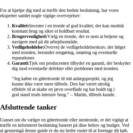
For at hjælpe dig med at træffe den bedste beslutning, har vores
eksperter samlet nogle vigtige overvejelser:
Kvalitet:
Invester i en tromle af god kvalitet, der kan modstå
konstant brug og sikre et holdbart resultat.
Brugervenlighed:
Vælg en tromle, der er nem at betjene og
navigere med på dit arbejdsområde.
Vedligeholdelse:
Overvej de vedligeholdelseskrav, der følger
med tromlen, herunder rengøring, smøring og eventuelle
reparationer.
Garanti:
Tjek om producenten tilbyder en garanti, der beskytter
dig mod eventuelle defekter eller problemer med tromlen.
“Jeg købte en gittertromle til mit anlægsprojekt, og jeg
kunne ikke være mere tilfreds. Den har været utrolig
effektiv til at skabe en jævn overflade og har holdt sig i
god stand trods intensiv brug.” – Martin, tilfreds kunde.
Afsluttende tanker
Uanset om du vælger en gittertromle eller stentromle, er det vigtigt at
træffe en informeret beslutning baseret på dine behov og budget. Ved
at gennemgå denne guide er du nu bedre rustet til at foretage dit køb.