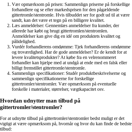
Vær opmærksom på prisen: Sammenlign priserne på forskellige
forhandlere og se efter markedsprisen for den pågældende
gittertromle/stentromle. Hvis tilbuddet ser for godt ud til at være
sandt, kan det være et tegn på en billigere kvalitet.
Læs anmeldelser: Gennemlæs anmeldelser fra kunder, der
allerede har købt og brugt gittertromlen/stentromlen.
Anmeldelser kan give dig en idé om produktets kvalitet og
pålidelighed.
Vurdér forhandlerens omdømme: Tjek forhandlerens omdømme
og troværdighed. Har de gode anmeldelser? Er de kendt for at
levere kvalitetsprodukter? At købe fra en velrenommeret
forhandler kan hjælpe med at undgå at ende med en falsk eller
billigt fremstillet gittertromle/stentromle.
Sammenlign specifikationer: Studér produktbeskrivelserne og
sammenlign specifikationerne for forskellige
gittertromler/stentromler. Vær opmærksom på eventuelle
forskelle i materialer, størrelser, vægtkapacitet osv.
Hvordan udnytter man tilbud på
gittertromler/stentromler?
For at udnytte tilbud på gittertromler/stentromler bedst muligt er det
vigtigt at være opmærksom på, hvornår og hvor du kan finde de bedste
tilbud: