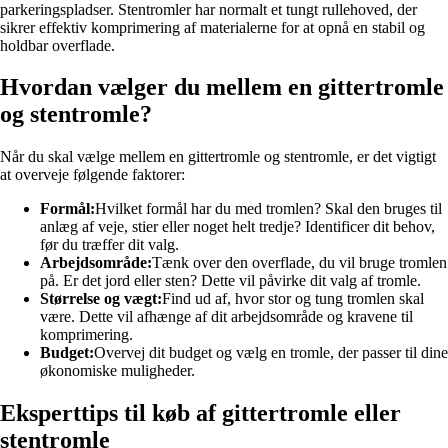
parkeringspladser. Stentromler har normalt et tungt rullehoved, der
sikrer effektiv komprimering af materialerne for at opnå en stabil og
holdbar overflade.
Hvordan vælger du mellem en gittertromle
og stentromle?
Når du skal vælge mellem en gittertromle og stentromle, er det vigtigt
at overveje følgende faktorer:
Formål:
Hvilket formål har du med tromlen? Skal den bruges til
anlæg af veje, stier eller noget helt tredje? Identificer dit behov,
før du træffer dit valg.
Arbejdsområde:
Tænk over den overflade, du vil bruge tromlen
på. Er det jord eller sten? Dette vil påvirke dit valg af tromle.
Størrelse og vægt:
Find ud af, hvor stor og tung tromlen skal
være. Dette vil afhænge af dit arbejdsområde og kravene til
komprimering.
Budget:
Overvej dit budget og vælg en tromle, der passer til dine
økonomiske muligheder.
Eksperttips til køb af gittertromle eller
stentromle