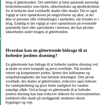
brug af gittertromlen. Det anbefales at bære passende personlig
beskyttelsesudstyr som hjelm, sikkerhedssko og øjenbeskyttelse
for at beskytte mod eventuelle skader eller skader. Det er også
vigtigt at være opmærksom på omgivelserne og sikre, at der
ikke er personer eller forhindringer i nærheden, når tromlen er i
brug. Endelig er det vigtigt at være opmærksom på eventuelle
potentielle farer eller ujævnheder i terrænet, der kan påvirke
sikkerheden under brugen af gittertromlen.
Hvordan kan en gittertromle bidrage til at
forbedre jordens dræning?
En gittertromle kan bidrage til at forbedre jordens dræning ved
at skabe en mere kompakt og jævn overflade. Når tromlen
roterer og komprimerer jorden, fjerner den luftlommer og
uregelmæssigheder, der kan hæmme dræningen. Den jævne
overflade, der skabes af gittertromlen, reducerer også risikoen
for vandophobning og giver bedre mulighed for vandets
naturlige afløb. Ved at bruge en gittertromle til at forbedre
jordens dræning kan man reducere risikoen for oversvømmelser,
jordskred eller skade på nærliggende strukturer såsom
bygninger og veje.