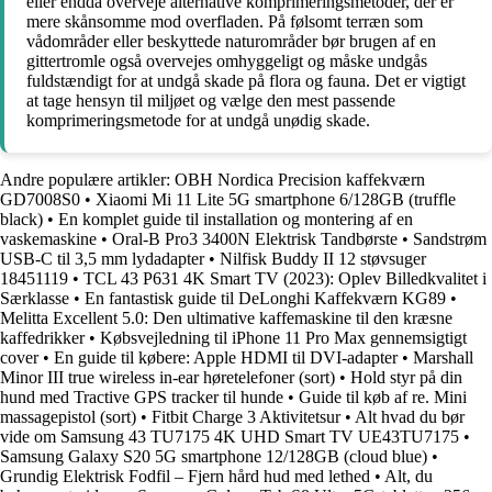
eller endda overveje alternative komprimeringsmetoder, der er
mere skånsomme mod overfladen. På følsomt terræn som
vådområder eller beskyttede naturområder bør brugen af en
gittertromle også overvejes omhyggeligt og måske undgås
fuldstændigt for at undgå skade på flora og fauna. Det er vigtigt
at tage hensyn til miljøet og vælge den mest passende
komprimeringsmetode for at undgå unødig skade.
Andre populære artikler:
OBH Nordica Precision kaffekværn
GD7008S0
•
Xiaomi Mi 11 Lite 5G smartphone 6/128GB (truffle
black)
•
En komplet guide til installation og montering af en
vaskemaskine
•
Oral-B Pro3 3400N Elektrisk Tandbørste
•
Sandstrøm
USB-C til 3,5 mm lydadapter
•
Nilfisk Buddy II 12 støvsuger
18451119
•
TCL 43 P631 4K Smart TV (2023): Oplev Billedkvalitet i
Særklasse
•
En fantastisk guide til DeLonghi Kaffekværn KG89
•
Melitta Excellent 5.0: Den ultimative kaffemaskine til den kræsne
kaffedrikker
•
Købsvejledning til iPhone 11 Pro Max gennemsigtigt
cover
•
En guide til købere: Apple HDMI til DVI-adapter
•
Marshall
Minor III true wireless in-ear høretelefoner (sort)
•
Hold styr på din
hund med Tractive GPS tracker til hunde
•
Guide til køb af re. Mini
massagepistol (sort)
•
Fitbit Charge 3 Aktivitetsur
•
Alt hvad du bør
vide om Samsung 43 TU7175 4K UHD Smart TV UE43TU7175
•
Samsung Galaxy S20 5G smartphone 12/128GB (cloud blue)
•
Grundig Elektrisk Fodfil – Fjern hård hud med lethed
•
Alt, du