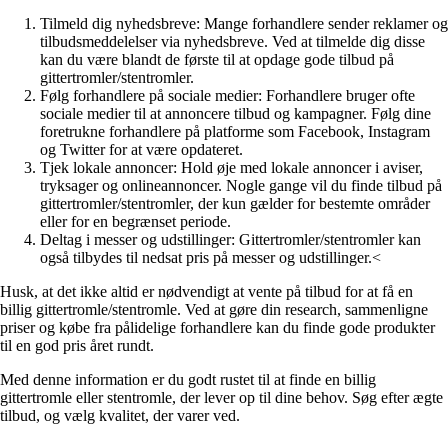
Tilmeld dig nyhedsbreve: Mange forhandlere sender reklamer og
tilbudsmeddelelser via nyhedsbreve. Ved at tilmelde dig disse
kan du være blandt de første til at opdage gode tilbud på
gittertromler/stentromler.
Følg forhandlere på sociale medier: Forhandlere bruger ofte
sociale medier til at annoncere tilbud og kampagner. Følg dine
foretrukne forhandlere på platforme som Facebook, Instagram
og Twitter for at være opdateret.
Tjek lokale annoncer: Hold øje med lokale annoncer i aviser,
tryksager og onlineannoncer. Nogle gange vil du finde tilbud på
gittertromler/stentromler, der kun gælder for bestemte områder
eller for en begrænset periode.
Deltag i messer og udstillinger: Gittertromler/stentromler kan
også tilbydes til nedsat pris på messer og udstillinger.<
Husk, at det ikke altid er nødvendigt at vente på tilbud for at få en
billig gittertromle/stentromle. Ved at gøre din research, sammenligne
priser og købe fra pålidelige forhandlere kan du finde gode produkter
til en god pris året rundt.
Med denne information er du godt rustet til at finde en billig
gittertromle eller stentromle, der lever op til dine behov. Søg efter ægte
tilbud, og vælg kvalitet, der varer ved.