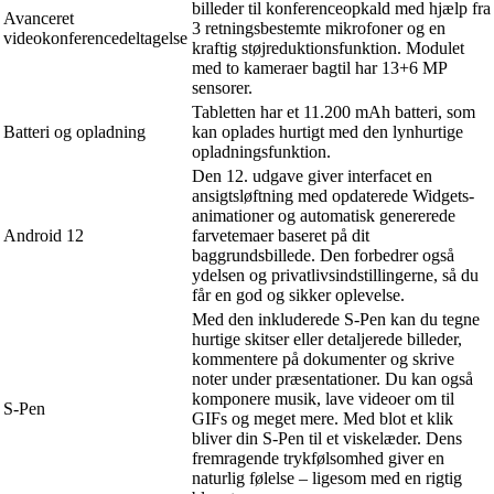
billeder til konferenceopkald med hjælp fra
Avanceret
3 retningsbestemte mikrofoner og en
videokonferencedeltagelse
kraftig støjreduktionsfunktion. Modulet
med to kameraer bagtil har 13+6 MP
sensorer.
Tabletten har et 11.200 mAh batteri, som
Batteri og opladning
kan oplades hurtigt med den lynhurtige
opladningsfunktion.
Den 12. udgave giver interfacet en
ansigtsløftning med opdaterede Widgets-
animationer og automatisk genererede
Android 12
farvetemaer baseret på dit
baggrundsbillede. Den forbedrer også
ydelsen og privatlivsindstillingerne, så du
får en god og sikker oplevelse.
Med den inkluderede S-Pen kan du tegne
hurtige skitser eller detaljerede billeder,
kommentere på dokumenter og skrive
noter under præsentationer. Du kan også
komponere musik, lave videoer om til
S-Pen
GIFs og meget mere. Med blot et klik
bliver din S-Pen til et viskelæder. Dens
fremragende trykfølsomhed giver en
naturlig følelse – ligesom med en rigtig