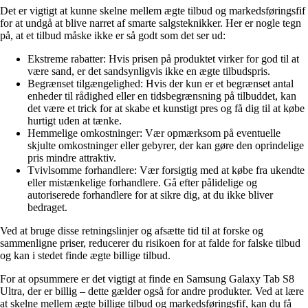
Det er vigtigt at kunne skelne mellem ægte tilbud og markedsføringsfif
for at undgå at blive narret af smarte salgsteknikker. Her er nogle tegn
på, at et tilbud måske ikke er så godt som det ser ud:
Ekstreme rabatter: Hvis prisen på produktet virker for god til at
være sand, er det sandsynligvis ikke en ægte tilbudspris.
Begrænset tilgængelighed: Hvis der kun er et begrænset antal
enheder til rådighed eller en tidsbegrænsning på tilbuddet, kan
det være et trick for at skabe et kunstigt pres og få dig til at købe
hurtigt uden at tænke.
Hemmelige omkostninger: Vær opmærksom på eventuelle
skjulte omkostninger eller gebyrer, der kan gøre den oprindelige
pris mindre attraktiv.
Tvivlsomme forhandlere: Vær forsigtig med at købe fra ukendte
eller mistænkelige forhandlere. Gå efter pålidelige og
autoriserede forhandlere for at sikre dig, at du ikke bliver
bedraget.
Ved at bruge disse retningslinjer og afsætte tid til at forske og
sammenligne priser, reducerer du risikoen for at falde for falske tilbud
og kan i stedet finde ægte billige tilbud.
For at opsummere er det vigtigt at finde en Samsung Galaxy Tab S8
Ultra, der er billig – dette gælder også for andre produkter. Ved at lære
at skelne mellem ægte billige tilbud og markedsføringsfif, kan du få