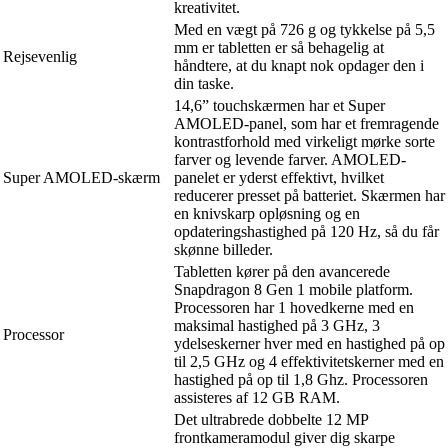
kreativitet.
Med en vægt på 726 g og tykkelse på 5,5
mm er tabletten er så behagelig at
Rejsevenlig
håndtere, at du knapt nok opdager den i
din taske.
14,6” touchskærmen har et Super
AMOLED-panel, som har et fremragende
kontrastforhold med virkeligt mørke sorte
farver og levende farver. AMOLED-
Super AMOLED-skærm
panelet er yderst effektivt, hvilket
reducerer presset på batteriet. Skærmen har
en knivskarp opløsning og en
opdateringshastighed på 120 Hz, så du får
skønne billeder.
Tabletten kører på den avancerede
Snapdragon 8 Gen 1 mobile platform.
Processoren har 1 hovedkerne med en
maksimal hastighed på 3 GHz, 3
Processor
ydelseskerner hver med en hastighed på op
til 2,5 GHz og 4 effektivitetskerner med en
hastighed på op til 1,8 Ghz. Processoren
assisteres af 12 GB RAM.
Det ultrabrede dobbelte 12 MP
frontkameramodul giver dig skarpe