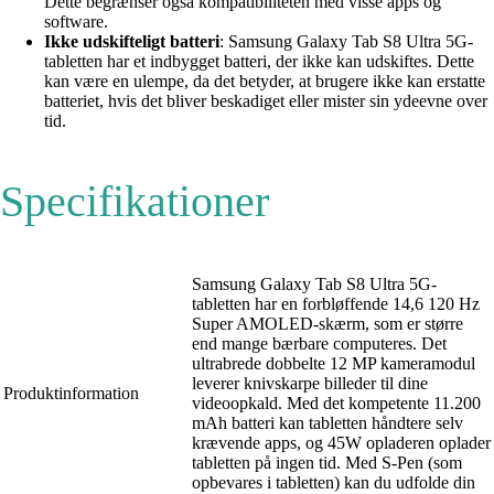
Dette begrænser også kompatibiliteten med visse apps og
software.
Ikke udskifteligt batteri
: Samsung Galaxy Tab S8 Ultra 5G-
tabletten har et indbygget batteri, der ikke kan udskiftes. Dette
kan være en ulempe, da det betyder, at brugere ikke kan erstatte
batteriet, hvis det bliver beskadiget eller mister sin ydeevne over
tid.
Specifikationer
Samsung Galaxy Tab S8 Ultra 5G-
tabletten har en forbløffende 14,6 120 Hz
Super AMOLED-skærm, som er større
end mange bærbare computeres. Det
ultrabrede dobbelte 12 MP kameramodul
leverer knivskarpe billeder til dine
Produktinformation
videoopkald. Med det kompetente 11.200
mAh batteri kan tabletten håndtere selv
krævende apps, og 45W opladeren oplader
tabletten på ingen tid. Med S-Pen (som
opbevares i tabletten) kan du udfolde din