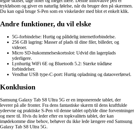
tegne skitser, tage noter og meget mere. Denne innovative pen er
trykfølsom og giver en naturlig følelse, når du bruger den på skærmen.
Du kan også bruge S-Pen som en viskelæder med blot et enkelt klik.
Andre funktioner, du vil elske
5G-forbindelse: Hurtig og pålidelig internetforbindelse.
256 GB lagring: Masser af plads til dine filer, billeder, og
videoer.
Micro SD-hukommelseskortsslot: Udvid din lagerplads
yderligere.
Lynhurtig WiFi 6E og Bluetooth 5.2: Stærke trådløse
forbindelser.
Vendbar USB type-C-port: Hurtig opladning og dataoverførsel.
Konklusion
Samsung Galaxy Tab S8 Ultra 5G er en imponerende tablet, der
leverer på alle fronter. Fra dens fantastiske skærm til dens kraftfulde
ydeevne og praktiske S-Pen vil denne tablet opfylde dine forventninger
og mere til. Hvis du leder efter en topkvalitets tablet, der kan
imødekomme dine behov, behøver du ikke lede længere end Samsung
Galaxy Tab S8 Ultra 5G.