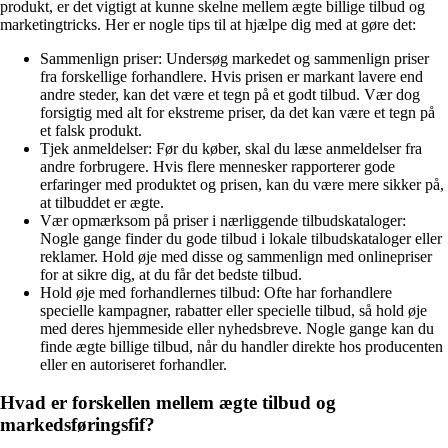
produkt, er det vigtigt at kunne skelne mellem ægte billige tilbud og
marketingtricks. Her er nogle tips til at hjælpe dig med at gøre det:
Sammenlign priser: Undersøg markedet og sammenlign priser
fra forskellige forhandlere. Hvis prisen er markant lavere end
andre steder, kan det være et tegn på et godt tilbud. Vær dog
forsigtig med alt for ekstreme priser, da det kan være et tegn på
et falsk produkt.
Tjek anmeldelser: Før du køber, skal du læse anmeldelser fra
andre forbrugere. Hvis flere mennesker rapporterer gode
erfaringer med produktet og prisen, kan du være mere sikker på,
at tilbuddet er ægte.
Vær opmærksom på priser i nærliggende tilbudskataloger:
Nogle gange finder du gode tilbud i lokale tilbudskataloger eller
reklamer. Hold øje med disse og sammenlign med onlinepriser
for at sikre dig, at du får det bedste tilbud.
Hold øje med forhandlernes tilbud: Ofte har forhandlere
specielle kampagner, rabatter eller specielle tilbud, så hold øje
med deres hjemmeside eller nyhedsbreve. Nogle gange kan du
finde ægte billige tilbud, når du handler direkte hos producenten
eller en autoriseret forhandler.
Hvad er forskellen mellem ægte tilbud og
markedsføringsfif?