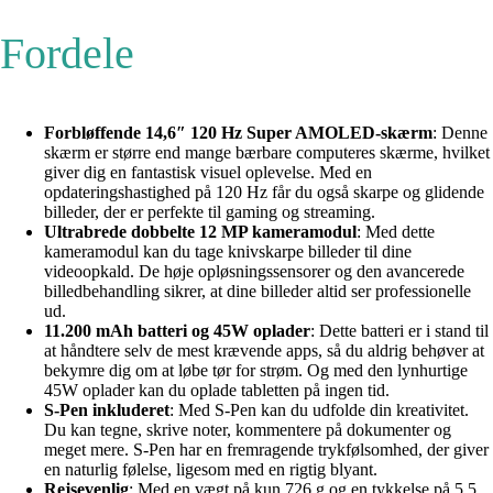
Fordele
Forbløffende 14,6″ 120 Hz Super AMOLED-skærm
: Denne
skærm er større end mange bærbare computeres skærme, hvilket
giver dig en fantastisk visuel oplevelse. Med en
opdateringshastighed på 120 Hz får du også skarpe og glidende
billeder, der er perfekte til gaming og streaming.
Ultrabrede dobbelte 12 MP kameramodul
: Med dette
kameramodul kan du tage knivskarpe billeder til dine
videoopkald. De høje opløsningssensorer og den avancerede
billedbehandling sikrer, at dine billeder altid ser professionelle
ud.
11.200 mAh batteri og 45W oplader
: Dette batteri er i stand til
at håndtere selv de mest krævende apps, så du aldrig behøver at
bekymre dig om at løbe tør for strøm. Og med den lynhurtige
45W oplader kan du oplade tabletten på ingen tid.
S-Pen inkluderet
: Med S-Pen kan du udfolde din kreativitet.
Du kan tegne, skrive noter, kommentere på dokumenter og
meget mere. S-Pen har en fremragende trykfølsomhed, der giver
en naturlig følelse, ligesom med en rigtig blyant.
Rejsevenlig
: Med en vægt på kun 726 g og en tykkelse på 5,5