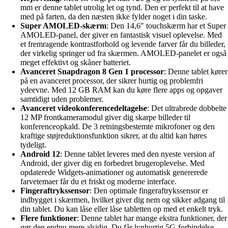
mm er denne tablet utrolig let og tynd. Den er perfekt til at have
med på farten, da den næsten ikke fylder noget i din taske.
Super AMOLED-skærm
: Den 14,6″ touchskærm har et Super
AMOLED-panel, der giver en fantastisk visuel oplevelse. Med
et fremragende kontrastforhold og levende farver får du billeder,
der virkelig springer ud fra skærmen. AMOLED-panelet er også
meget effektivt og skåner batteriet.
Avanceret Snapdragon 8 Gen 1 processor
: Denne tablet kører
på en avanceret processor, der sikrer hurtig og problemfri
ydeevne. Med 12 GB RAM kan du køre flere apps og opgaver
samtidigt uden problemer.
Avanceret videokonferencedeltagelse
: Det ultrabrede dobbelte
12 MP frontkameramodul giver dig skarpe billeder til
konferenceopkald. De 3 retningsbestemte mikrofoner og den
kraftige støjreduktionsfunktion sikrer, at du altid kan høres
tydeligt.
Android 12
: Denne tablet leveres med den nyeste version af
Android, der giver dig en forbedret brugeroplevelse. Med
opdaterede Widgets-animationer og automatisk genererede
farvetemaer får du et friskt og moderne interface.
Fingeraftrykssensor
: Den optimale fingeraftrykssensor er
indbygget i skærmen, hvilket giver dig nem og sikker adgang til
din tablet. Du kan låse eller låse tabletten op med et enkelt tryk.
Flere funktioner
: Denne tablet har mange ekstra funktioner, der
gør den endnu mere alsidig. Du får lynhurtig 5G-forbindelse,