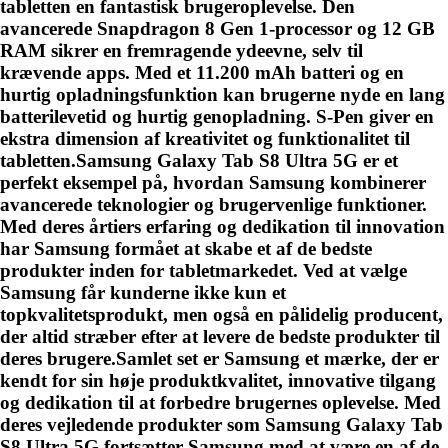
tabletten en fantastisk brugeroplevelse. Den
avancerede Snapdragon 8 Gen 1-processor og 12 GB
RAM sikrer en fremragende ydeevne, selv til
krævende apps. Med et 11.200 mAh batteri og en
hurtig opladningsfunktion kan brugerne nyde en lang
batterilevetid og hurtig genopladning. S-Pen giver en
ekstra dimension af kreativitet og funktionalitet til
tabletten.Samsung Galaxy Tab S8 Ultra 5G er et
perfekt eksempel på, hvordan Samsung kombinerer
avancerede teknologier og brugervenlige funktioner.
Med deres årtiers erfaring og dedikation til innovation
har Samsung formået at skabe et af de bedste
produkter inden for tabletmarkedet. Ved at vælge
Samsung får kunderne ikke kun et
topkvalitetsprodukt, men også en pålidelig producent,
der altid stræber efter at levere de bedste produkter til
deres brugere.Samlet set er Samsung et mærke, der er
kendt for sin høje produktkvalitet, innovative tilgang
og dedikation til at forbedre brugernes oplevelse. Med
deres vejledende produkter som Samsung Galaxy Tab
S8 Ultra 5G fortsætter Samsung med at være en af ​​de