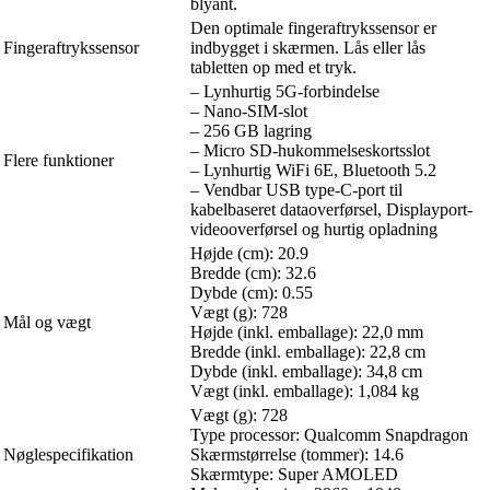
blyant.
Den optimale fingeraftrykssensor er
Fingeraftrykssensor
indbygget i skærmen. Lås eller lås
tabletten op med et tryk.
– Lynhurtig 5G-forbindelse
– Nano-SIM-slot
– 256 GB lagring
– Micro SD-hukommelseskortsslot
Flere funktioner
– Lynhurtig WiFi 6E, Bluetooth 5.2
– Vendbar USB type-C-port til
kabelbaseret dataoverførsel, Displayport-
videooverførsel og hurtig opladning
Højde (cm): 20.9
Bredde (cm): 32.6
Dybde (cm): 0.55
Vægt (g): 728
Mål og vægt
Højde (inkl. emballage): 22,0 mm
Bredde (inkl. emballage): 22,8 cm
Dybde (inkl. emballage): 34,8 cm
Vægt (inkl. emballage): 1,084 kg
Vægt (g): 728
Type processor: Qualcomm Snapdragon
Nøglespecifikation
Skærmstørrelse (tommer): 14.6
Skærmtype: Super AMOLED