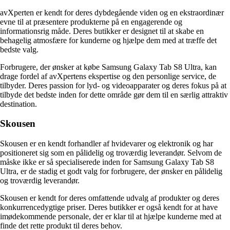
avXperten er kendt for deres dybdegående viden og en ekstraordinær
evne til at præsentere produkterne på en engagerende og
informationsrig måde. Deres butikker er designet til at skabe en
behagelig atmosfære for kunderne og hjælpe dem med at træffe det
bedste valg.
Forbrugere, der ønsker at købe Samsung Galaxy Tab S8 Ultra, kan
drage fordel af avXpertens ekspertise og den personlige service, de
tilbyder. Deres passion for lyd- og videoapparater og deres fokus på at
tilbyde det bedste inden for dette område gør dem til en særlig attraktiv
destination.
Skousen
Skousen er en kendt forhandler af hvidevarer og elektronik og har
positioneret sig som en pålidelig og troværdig leverandør. Selvom de
måske ikke er så specialiserede inden for Samsung Galaxy Tab S8
Ultra, er de stadig et godt valg for forbrugere, der ønsker en pålidelig
og troværdig leverandør.
Skousen er kendt for deres omfattende udvalg af produkter og deres
konkurrencedygtige priser. Deres butikker er også kendt for at have
imødekommende personale, der er klar til at hjælpe kunderne med at
finde det rette produkt til deres behov.