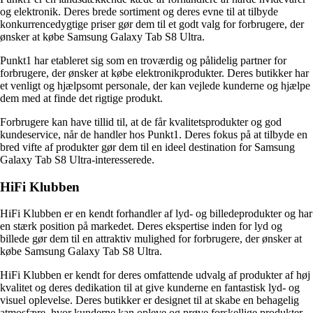
og elektronik. Deres brede sortiment og deres evne til at tilbyde
konkurrencedygtige priser gør dem til et godt valg for forbrugere, der
ønsker at købe Samsung Galaxy Tab S8 Ultra.
Punkt1 har etableret sig som en troværdig og pålidelig partner for
forbrugere, der ønsker at købe elektronikprodukter. Deres butikker har
et venligt og hjælpsomt personale, der kan vejlede kunderne og hjælpe
dem med at finde det rigtige produkt.
Forbrugere kan have tillid til, at de får kvalitetsprodukter og god
kundeservice, når de handler hos Punkt1. Deres fokus på at tilbyde en
bred vifte af produkter gør dem til en ideel destination for Samsung
Galaxy Tab S8 Ultra-interesserede.
HiFi Klubben
HiFi Klubben er en kendt forhandler af lyd- og billedeprodukter og har
en stærk position på markedet. Deres ekspertise inden for lyd og
billede gør dem til en attraktiv mulighed for forbrugere, der ønsker at
købe Samsung Galaxy Tab S8 Ultra.
HiFi Klubben er kendt for deres omfattende udvalg af produkter af høj
kvalitet og deres dedikation til at give kunderne en fantastisk lyd- og
visuel oplevelse. Deres butikker er designet til at skabe en behagelig
atmosfære, hvor kunderne kan opleve og prøve forskellige produkter.