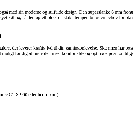
 med sin moderne og stilfulde design. Den superslanke 6 mm frontra
yet køling, så den opretholder en stabil temperatur uden behov for blæ
n
re, der leverer kraftig lyd til din gamingoplevelse. Skærmen har også
muligt for dig at finde den mest komfortable og optimale position til g
orce GTX 960 eller bedre kort)