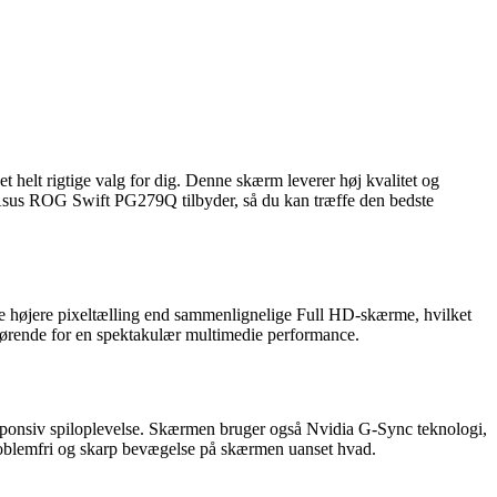
elt rigtige valg for dig. Denne skærm leverer høj kvalitet og
om Asus ROG Swift PG279Q tilbyder, så du kan træffe den bedste
øjere pixeltælling end sammenlignelige Full HD-skærme, hvilket
afgørende for en spektakulær multimedie performance.
sponsiv spiloplevelse. Skærmen bruger også Nvidia G-Sync teknologi,
problemfri og skarp bevægelse på skærmen uanset hvad.