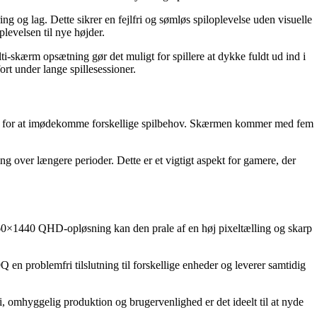
 og lag. Dette sikrer en fejlfri og sømløs spiloplevelse uden visuelle
levelsen til nye højder.
ærm opsætning gør det muligt for spillere at dykke fuldt ud ind i
rt under lange spillesessioner.
eder for at imødekomme forskellige spilbehov. Skærmen kommer med fem
g over længere perioder. Dette er et vigtigt aspekt for gamere, der
0×1440 QHD-opløsning kan den prale af en høj pixeltælling og skarp
 problemfri tilslutning til forskellige enheder og leverer samtidig
, omhyggelig produktion og brugervenlighed er det ideelt til at nyde