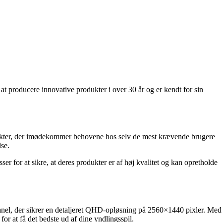
t producere innovative produkter i over 30 år og er kendt for sin
dukter, der imødekommer behovene hos selv de mest krævende brugere
se.
er for at sikre, at deres produkter er af høj kvalitet og kan opretholde
anel, der sikrer en detaljeret QHD-opløsning på 2560×1440 pixler. Med
or at få det bedste ud af dine yndlingsspil.