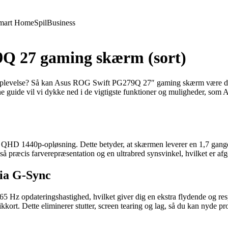
mart Home
Spil
Business
9Q 27 gaming skærm (sort)
iloplevelse? Så kan Asus ROG Swift PG279Q 27″ gaming skærm være det h
denne guide vil vi dykke ned i de vigtigste funktioner og muligheder, s
1440p-opløsning. Dette betyder, at skærmen leverer en 1,7 gange h
 også præcis farverepræsentation og en ultrabred synsvinkel, hvilket er 
ia G-Sync
 Hz opdateringshastighed, hvilket giver dig en ekstra flydende og re
kort. Dette eliminerer stutter, screen tearing og lag, så du kan nyde 