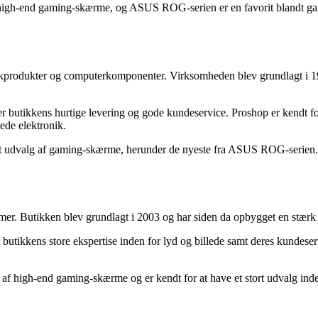
-end gaming-skærme, og ASUS ROG-serien er en favorit blandt gamere.
nikprodukter og computerkomponenter. Virksomheden blev grundlagt i 199
 butikkens hurtige levering og gode kundeservice. Proshop er kendt for 
ede elektronik.
dvalg af gaming-skærme, herunder de nyeste fra ASUS ROG-serien. De 
mer. Butikken blev grundlagt i 2003 og har siden da opbygget en stærk 
utikkens store ekspertise inden for lyd og billede samt deres kundeservi
 high-end gaming-skærme og er kendt for at have et stort udvalg in