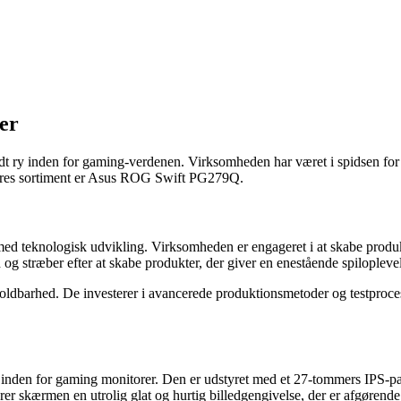
er
t ry inden for gaming-verdenen. Virksomheden har været i spidsen for a
 deres sortiment er Asus ROG Swift PG279Q.
 med teknologisk udvikling. Virksomheden er engageret i at skabe pro
 stræber efter at skabe produkter, der giver en enestående spiloplevel
holdbarhed. De investerer i avancerede produktionsmetoder og testprocess
g inden for gaming monitorer. Den er udstyret med et 27-tommers IPS-p
r skærmen en utrolig glat og hurtig billedgengivelse, der er afgørende f