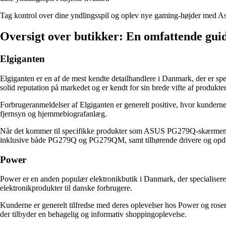
Tag kontrol over dine yndlingsspil og oplev nye gaming-højder med
Oversigt over butikker: En omfattende guid
Elgiganten
Elgiganten er en af de mest kendte detailhandlere i Danmark, der er spec
solid reputation på markedet og er kendt for sin brede vifte af produkt
Forbrugeranmeldelser af Elgiganten er generelt positive, hvor kunderne
fjernsyn og hjemmebiografanlæg.
Når det kommer til specifikke produkter som ASUS PG279Q-skærmen, ha
inklusive både PG279Q og PG279QM, samt tilhørende drivere og opda
Power
Power er en anden populær elektronikbutik i Danmark, der specialiserer
elektronikprodukter til danske forbrugere.
Kunderne er generelt tilfredse med deres oplevelser hos Power og roser
der tilbyder en behagelig og informativ shoppingoplevelse.