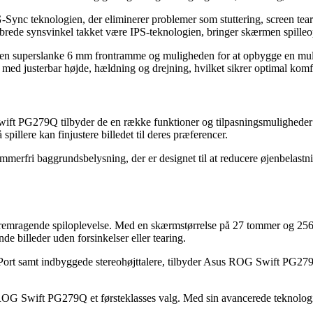
c teknologien, der eliminerer problemer som stuttering, screen tearing
brede synsvinkel takket være IPS-teknologien, bringer skærmen spilleop
uperslanke 6 mm frontramme og muligheden for at opbygge en multi-sk
ed justerbar højde, hældning og drejning, hvilket sikrer optimal komfo
OG Swift PG279Q tilbyder de en række funktioner og tilpasningsmuligh
 spillere kan finjustere billedet til deres præferencer.
erfri baggrundsbelysning, der er designet til at reducere øjenbelastnin
remragende spiloplevelse. Med en skærmstørrelse på 27 tommer og 256
de billeder uden forsinkelser eller tearing.
t samt indbyggede stereohøjttalere, tilbyder Asus ROG Swift PG279Q en
s ROG Swift PG279Q et førsteklasses valg. Med sin avancerede teknologi