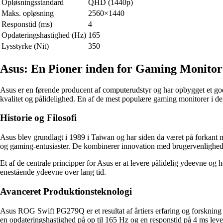
Opløsningsstandard
QHD (1440p)
Maks. opløsning
2560×1440
Responstid (ms)
4
Opdateringshastighed (Hz)
165
Lysstyrke (Nit)
350
Asus: En Pioner inden for Gaming Monitor
Asus er en førende producent af computerudstyr og har opbygget et god
kvalitet og pålidelighed. En af de mest populære gaming monitorer i
Historie og Filosofi
Asus blev grundlagt i 1989 i Taiwan og har siden da været på forkant
og gaming-entusiaster. De kombinerer innovation med brugervenlighed og
Et af de centrale principper for Asus er at levere pålidelig ydeevne og 
enestående ydeevne over lang tid.
Avanceret Produktionsteknologi
Asus ROG Swift PG279Q er et resultat af årtiers erfaring og forsknin
en opdateringshastighed på op til 165 Hz og en responstid på 4 ms levere