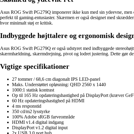
Asus ROG Swift PG279Q imponerer ikke kun med sin ydeevne, men også
perfekt til gaming-entusiaster. Skærmen er også designet med skrædders
hvor minimalt støj er kritisk.
Indbyggede højttalere og ergonomisk desig
Asus ROG Swift PG279Q er også udstyret med indbyggede stereohøjttale
skærmhældning, skærmdrejning, pivot og lodret justering. Dette gør det 
Vigtige specifikationer
27 tommer / 68,6 cm diagonalt IPS LED-panel
Maks. Understøttet opløsning: QHD 2560 x 1440
1000:1 statisk kontrast
Op til 165 Hz opdateringshastighed på DisplayPort (kræver GeF
60 Hz opdateringshastighed på HDMI
4 ms responstid
350 cd/m2 lysstyrke
100% Adobe sRGB farveområde
HDMI v1.4 digital indgang
DisplayPort v1.2 digital input
2x USB 3.0 port hub