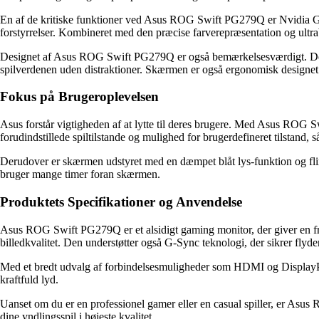
En af de kritiske funktioner ved Asus ROG Swift PG279Q er Nvidia G-Syn
forstyrrelser. Kombineret med den præcise farverepræsentation og ultra
Designet af Asus ROG Swift PG279Q er også bemærkelsesværdigt. Den s
spilverdenen uden distraktioner. Skærmen er også ergonomisk designet m
Fokus på Brugeroplevelsen
Asus forstår vigtigheden af ​​at lytte til deres brugere. Med Asus R
forudindstillede spiltilstande og mulighed for brugerdefineret tilstand, så
Derudover er skærmen udstyret med en dæmpet blåt lys-funktion og flimm
bruger mange timer foran skærmen.
Produktets Specifikationer og Anvendelse
Asus ROG Swift PG279Q er et alsidigt gaming monitor, der giver en f
billedkvalitet. Den understøtter også G-Sync teknologi, der sikrer flyden
Med et bredt udvalg af forbindelsesmuligheder som HDMI og DisplayPor
kraftfuld lyd.
Uanset om du er en professionel gamer eller en casual spiller, er Asu
dine yndlingsspil i højeste kvalitet.