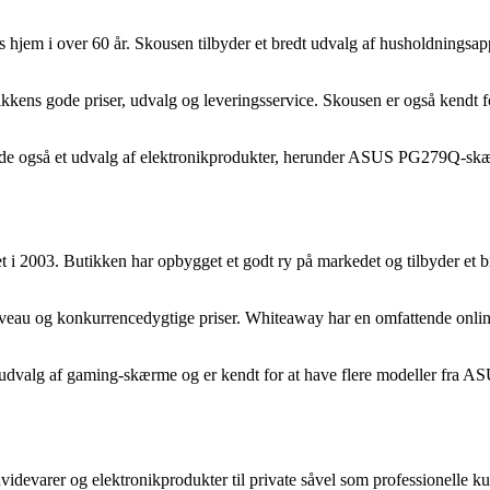
 hjem i over 60 år. Skousen tilbyder et bredt udvalg af husholdningsap
ikkens gode priser, udvalg og leveringsservice. Skousen er også kendt 
 de også et udvalg af elektronikprodukter, herunder ASUS PG279Q-skær
 i 2003. Butikken har opbygget et godt ry på markedet og tilbyder et br
veau og konkurrencedygtige priser. Whiteaway har en omfattende online
alg af gaming-skærme og er kendt for at have flere modeller fra AS
videvarer og elektronikprodukter til private såvel som professionelle k