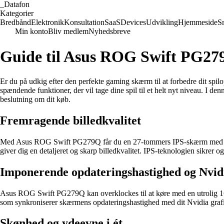
_
Datafon
Kategorier
Bredbånd
Elektronik
Konsultation
SaaS
Devices
Udvikling
Hjemmeside
S
Min konto
Bliv medlem
Nyhedsbreve
Guide til Asus ROG Swift PG27
Er du på udkig efter den perfekte gaming skærm til at forbedre dit sp
spændende funktioner, der vil tage dine spil til et helt nyt niveau. I 
beslutning om dit køb.
Fremragende billedkvalitet
Med Asus ROG Swift PG279Q får du en 27-tommers IPS-skærm med QHD 
giver dig en detaljeret og skarp billedkvalitet. IPS-teknologien sikrer
Imponerende opdateringshastighed og Nvid
Asus ROG Swift PG279Q kan overklockes til at køre med en utrolig 165
som synkroniserer skærmens opdateringshastighed med dit Nvidia grafik
Skønhed og ydeevne i ét