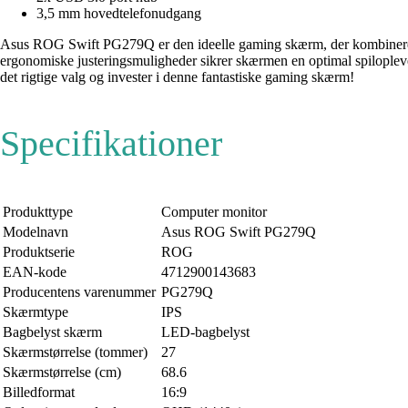
3,5 mm hovedtelefonudgang
Asus ROG Swift PG279Q er den ideelle gaming skærm, der kombinerer 
ergonomiske justeringsmuligheder sikrer skærmen en optimal spilopleve
det rigtige valg og invester i denne fantastiske gaming skærm!
Specifikationer
Produkttype
Computer monitor
Modelnavn
Asus ROG Swift PG279Q
Produktserie
ROG
EAN-kode
4712900143683
Producentens varenummer
PG279Q
Skærmtype
IPS
Bagbelyst skærm
LED-bagbelyst
Skærmstørrelse (tommer)
27
Skærmstørrelse (cm)
68.6
Billedformat
16:9