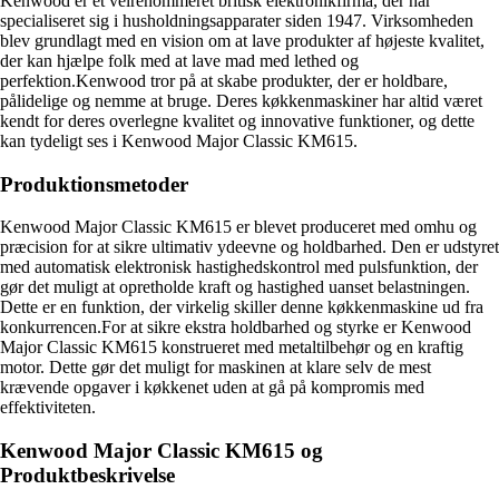
Kenwood er et velrenommeret britisk elektronikfirma, der har
specialiseret sig i husholdningsapparater siden 1947. Virksomheden
blev grundlagt med en vision om at lave produkter af højeste kvalitet,
der kan hjælpe folk med at lave mad med lethed og
perfektion.Kenwood tror på at skabe produkter, der er holdbare,
pålidelige og nemme at bruge. Deres køkkenmaskiner har altid været
kendt for deres overlegne kvalitet og innovative funktioner, og dette
kan tydeligt ses i Kenwood Major Classic KM615.
Produktionsmetoder
Kenwood Major Classic KM615 er blevet produceret med omhu og
præcision for at sikre ultimativ ydeevne og holdbarhed. Den er udstyret
med automatisk elektronisk hastighedskontrol med pulsfunktion, der
gør det muligt at opretholde kraft og hastighed uanset belastningen.
Dette er en funktion, der virkelig skiller denne køkkenmaskine ud fra
konkurrencen.For at sikre ekstra holdbarhed og styrke er Kenwood
Major Classic KM615 konstrueret med metaltilbehør og en kraftig
motor. Dette gør det muligt for maskinen at klare selv de mest
krævende opgaver i køkkenet uden at gå på kompromis med
effektiviteten.
Kenwood Major Classic KM615 og
Produktbeskrivelse