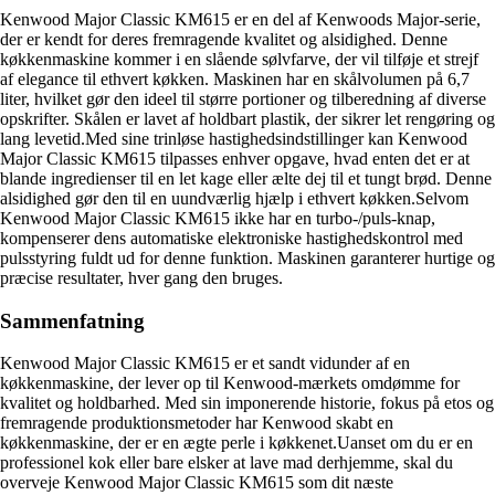
Kenwood Major Classic KM615 er en del af Kenwoods Major-serie,
der er kendt for deres fremragende kvalitet og alsidighed. Denne
køkkenmaskine kommer i en slående sølvfarve, der vil tilføje et strejf
af elegance til ethvert køkken. Maskinen har en skålvolumen på 6,7
liter, hvilket gør den ideel til større portioner og tilberedning af diverse
opskrifter. Skålen er lavet af holdbart plastik, der sikrer let rengøring og
lang levetid.Med sine trinløse hastighedsindstillinger kan Kenwood
Major Classic KM615 tilpasses enhver opgave, hvad enten det er at
blande ingredienser til en let kage eller ælte dej til et tungt brød. Denne
alsidighed gør den til en uundværlig hjælp i ethvert køkken.Selvom
Kenwood Major Classic KM615 ikke har en turbo-/puls-knap,
kompenserer dens automatiske elektroniske hastighedskontrol med
pulsstyring fuldt ud for denne funktion. Maskinen garanterer hurtige og
præcise resultater, hver gang den bruges.
Sammenfatning
Kenwood Major Classic KM615 er et sandt vidunder af en
køkkenmaskine, der lever op til Kenwood-mærkets omdømme for
kvalitet og holdbarhed. Med sin imponerende historie, fokus på etos og
fremragende produktionsmetoder har Kenwood skabt en
køkkenmaskine, der er en ægte perle i køkkenet.Uanset om du er en
professionel kok eller bare elsker at lave mad derhjemme, skal du
overveje Kenwood Major Classic KM615 som dit næste