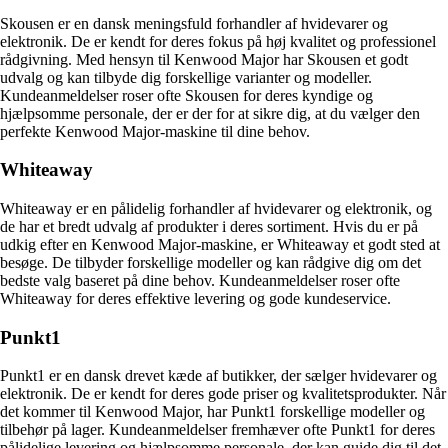
Skousen er en dansk meningsfuld forhandler af hvidevarer og
elektronik. De er kendt for deres fokus på høj kvalitet og professionel
rådgivning. Med hensyn til Kenwood Major har Skousen et godt
udvalg og kan tilbyde dig forskellige varianter og modeller.
Kundeanmeldelser roser ofte Skousen for deres kyndige og
hjælpsomme personale, der er der for at sikre dig, at du vælger den
perfekte Kenwood Major-maskine til dine behov.
Whiteaway
Whiteaway er en pålidelig forhandler af hvidevarer og elektronik, og
de har et bredt udvalg af produkter i deres sortiment. Hvis du er på
udkig efter en Kenwood Major-maskine, er Whiteaway et godt sted at
besøge. De tilbyder forskellige modeller og kan rådgive dig om det
bedste valg baseret på dine behov. Kundeanmeldelser roser ofte
Whiteaway for deres effektive levering og gode kundeservice.
Punkt1
Punkt1 er en dansk drevet kæde af butikker, der sælger hvidevarer og
elektronik. De er kendt for deres gode priser og kvalitetsprodukter. Når
det kommer til Kenwood Major, har Punkt1 forskellige modeller og
tilbehør på lager. Kundeanmeldelser fremhæver ofte Punkt1 for deres
pålidelige levering og hjælpsomme personale, der kan guide dig til det