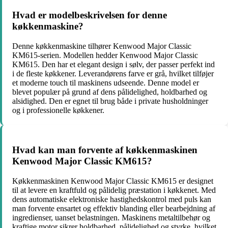
Hvad er modelbeskrivelsen for denne
køkkenmaskine?
Denne køkkenmaskine tilhører Kenwood Major Classic
KM615-serien. Modellen hedder Kenwood Major Classic
KM615. Den har et elegant design i sølv, der passer perfekt ind
i de fleste køkkener. Leverandørens farve er grå, hvilket tilføjer
et moderne touch til maskinens udseende. Denne model er
blevet populær på grund af dens pålidelighed, holdbarhed og
alsidighed. Den er egnet til brug både i private husholdninger
og i professionelle køkkener.
Hvad kan man forvente af køkkenmaskinen
Kenwood Major Classic KM615?
Køkkenmaskinen Kenwood Major Classic KM615 er designet
til at levere en kraftfuld og pålidelig præstation i køkkenet. Med
dens automatiske elektroniske hastighedskontrol med puls kan
man forvente ensartet og effektiv blanding eller bearbejdning af
ingredienser, uanset belastningen. Maskinens metaltilbehør og
kraftige motor sikrer holdbarhed, pålidelighed og styrke, hvilket