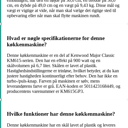
emballagen, har den en højde på 30,0 cm, en bredde på 36,0
cm, en dybde på 49,0 cm og en vægt på 9,43 kg. Disse mål og
vægt er vigtige at vide, når man skal vælge det rigtige sted til
opbevaring eller når man skal flytte maskinen rundt.
Hvad er nøgle specifikationerne for denne
køkkenmaskine?
Denne køkkenmaskine er en del af Kenwood Major Classic
KM615-serien. Den har en effekt på 900 watt og en
skålvolumen på 6,7 liter. Skålen er lavet af plastik.
Hastighedsindstillingerne er trinløse, hvilket betyder, at du kan
justere hastigheden kontinuerligt efter behov. Den har ikke en
turbo-/puls-knap. Farven på maskinen er sølv, mens
leverandørens farve er grå. EAN-koden er 5011423168449, og
producentens varenummer er KM615GP3.
Hvilke funktioner har denne køkkenmaskine?
Denne køkkenmaskine har en skål lavet af plastik og leveres