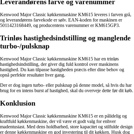
Leverandørens farve og varenummer
Kenwood Major Classic køkkenmaskine KM615 leveres i farven grå,
og leverandørens farvekode er sølv. EAN-koden for maskinen er
5011423168449, og producentens varenummer er KM615GP3.
Trinløs hastighedsindstilling og manglende
turbo-/pulsknap
Kenwood Major Classic køkkenmaskine KM615 har en trinløs
hastighedsindstilling, der giver dig fuld kontrol over maskinens
hastighed. Du kan tilpasse hastigheden præcis efter dine behov og
opnå perfekte resultater hver gang.
Der er dog ingen turbo- eller pulsknap på denne model, så hvis du har
brug for en intens burst af hastighed, skal du overveje dette før dit køb.
Konklusion
Kenwood Major Classic køkkenmaskine KM615 er en pålidelig og
kraftfuld køkkenmaskine, der vil være et godt valg for enhver
madentusiast. Med dens holdbarhed, store kapacitet og stilfulde design
er denne køkkenmaskine en god investering til dit køkken. Husk dog