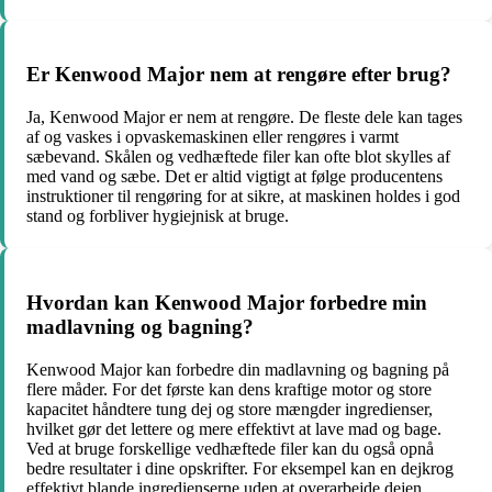
Er Kenwood Major nem at rengøre efter brug?
Ja, Kenwood Major er nem at rengøre. De fleste dele kan tages
af og vaskes i opvaskemaskinen eller rengøres i varmt
sæbevand. Skålen og vedhæftede filer kan ofte blot skylles af
med vand og sæbe. Det er altid vigtigt at følge producentens
instruktioner til rengøring for at sikre, at maskinen holdes i god
stand og forbliver hygiejnisk at bruge.
Hvordan kan Kenwood Major forbedre min
madlavning og bagning?
Kenwood Major kan forbedre din madlavning og bagning på
flere måder. For det første kan dens kraftige motor og store
kapacitet håndtere tung dej og store mængder ingredienser,
hvilket gør det lettere og mere effektivt at lave mad og bage.
Ved at bruge forskellige vedhæftede filer kan du også opnå
bedre resultater i dine opskrifter. For eksempel kan en dejkrog
effektivt blande ingredienserne uden at overarbejde dejen,