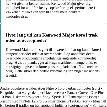
hvilket giver et bedre resultat. Kenwood Major giver dig
mulighed for at udforske nye opskrifter og eksperimentere i
køkkenet, hvilket kan føre til endnu mere delikate
madoplevelser.
Hvor lang tid kan Kenwood Major køre i træk
uden at overophede?
Kenwood Major er designet til at være holdbar og kunne køre i
længere perioder uden at overophede. Dog anbefales det at
overholde producentens anbefalinger angående kontinuerlig
brug. Hvis du planlægger at bruge maskinen i længere tid, er
det vigtigt at give den korte pauser og lade den afkøle mellem
brug. Dette sikrer den bedste ydeevne og forlænger maskinens
levetid.
Andre populære artikler:
Acer Nitro 5 15,6 bærbar computer (sort)
•
En guide til at vælge den perfekte havebro
•
Panzer Curved One Plus
10 Pro/11 skærmbeskytter
•
Sony Xperia 10 II smartphone (sort)
•
Xiaomi Redmi Note 12 Pro 5G smartphone 6/128GB (sort)
•
Marshall
Emberton II trådløs og transportabel højttaler (sort/messing)
•
Samsung