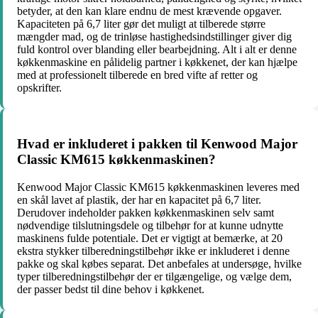
betyder, at den kan klare endnu de mest krævende opgaver.
Kapaciteten på 6,7 liter gør det muligt at tilberede større
mængder mad, og de trinløse hastighedsindstillinger giver dig
fuld kontrol over blanding eller bearbejdning. Alt i alt er denne
køkkenmaskine en pålidelig partner i køkkenet, der kan hjælpe
med at professionelt tilberede en bred vifte af retter og
opskrifter.
Hvad er inkluderet i pakken til Kenwood Major
Classic KM615 køkkenmaskinen?
Kenwood Major Classic KM615 køkkenmaskinen leveres med
en skål lavet af plastik, der har en kapacitet på 6,7 liter.
Derudover indeholder pakken køkkenmaskinen selv samt
nødvendige tilslutningsdele og tilbehør for at kunne udnytte
maskinens fulde potentiale. Det er vigtigt at bemærke, at 20
ekstra stykker tilberedningstilbehør ikke er inkluderet i denne
pakke og skal købes separat. Det anbefales at undersøge, hvilke
typer tilberedningstilbehør der er tilgængelige, og vælge dem,
der passer bedst til dine behov i køkkenet.