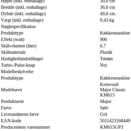
Højde (inkl. emballage)
30,0 cm
Bredde (inkl. emballage)
36,0 cm
Dybde (inkl. emballage)
49,0 cm
Vægt (inkl. emballage)
9,43 kg
Nøglespecifikation
Produkttype
Køkkenmaskine
Effekt (watt)
900
Skålvolumen (liter)
6.7
Skålmateriale
Plastik
Hastighedsindstillinger
Trinløs
Turbo-/Pulse-knap
Nej
Modelbeskrivelse
Produkttype
Køkkenmaskine
Kenwood
Modelnavn
Major Classic
KM615
Produktserie
Major
Farve
Sølv
Leverandørens farve
Grå
EAN-kode
5011423168449
Producentens varenummer
KM615GP3