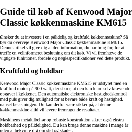
Guide til køb af Kenwood Major
Classic køkkenmaskine KM615
Ønsker du at investere i en pålidelig og kraftfuld køkkenmaskine? Så
bør du overveje Kenwood Major Classic køkkenmaskine KM615.
Denne artikel vil give dig al den information, du har brug for, for at
træffe en velinformeret beslutning om dit køb. Vi vil fremhæve de
vigtigste funktioner, fordele og nøglespecifikationer ved dette produkt.
Kraftfuld og holdbar
Kenwood Major Classic køkkenmaskine KM615 er udstyret med en
kraftfuld motor på 900 watt, der sikrer, at den kan klare selv krævende
opgaver i køkkenet. Den automatiske elektroniske hastighedskontrol
med puls giver dig mulighed for at bevare både kraft og hastighed,
uanset belastningen. Du kan derfor være sikker på, at denne
køkkenmaskine altid vil levere fremragende resultater.
Maskinens metaltilbehør og robuste konstruktion sikrer også ekstra
holdbarhed og pålidelighed. Du kan bruge denne maskine i mange år
uden at bekymre dig om slid og skader.