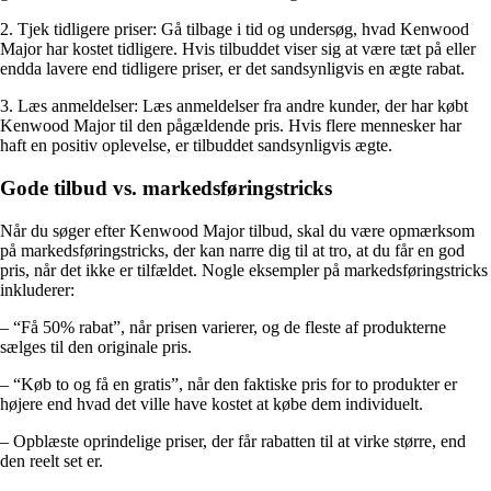
2. Tjek tidligere priser: Gå tilbage i tid og undersøg, hvad Kenwood
Major har kostet tidligere. Hvis tilbuddet viser sig at være tæt på eller
endda lavere end tidligere priser, er det sandsynligvis en ægte rabat.
3. Læs anmeldelser: Læs anmeldelser fra andre kunder, der har købt
Kenwood Major til den pågældende pris. Hvis flere mennesker har
haft en positiv oplevelse, er tilbuddet sandsynligvis ægte.
Gode tilbud vs. markedsføringstricks
Når du søger efter Kenwood Major tilbud, skal du være opmærksom
på markedsføringstricks, der kan narre dig til at tro, at du får en god
pris, når det ikke er tilfældet. Nogle eksempler på markedsføringstricks
inkluderer:
– “Få 50% rabat”, når prisen varierer, og de fleste af produkterne
sælges til den originale pris.
– “Køb to og få en gratis”, når den faktiske pris for to produkter er
højere end hvad det ville have kostet at købe dem individuelt.
– Opblæste oprindelige priser, der får rabatten til at virke større, end
den reelt set er.