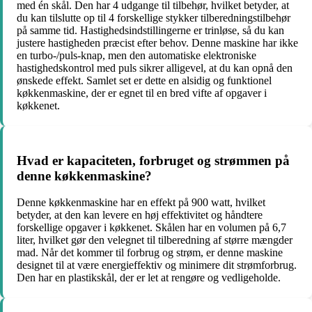
med én skål. Den har 4 udgange til tilbehør, hvilket betyder, at
du kan tilslutte op til 4 forskellige stykker tilberedningstilbehør
på samme tid. Hastighedsindstillingerne er trinløse, så du kan
justere hastigheden præcist efter behov. Denne maskine har ikke
en turbo-/puls-knap, men den automatiske elektroniske
hastighedskontrol med puls sikrer alligevel, at du kan opnå den
ønskede effekt. Samlet set er dette en alsidig og funktionel
køkkenmaskine, der er egnet til en bred vifte af opgaver i
køkkenet.
Hvad er kapaciteten, forbruget og strømmen på
denne køkkenmaskine?
Denne køkkenmaskine har en effekt på 900 watt, hvilket
betyder, at den kan levere en høj effektivitet og håndtere
forskellige opgaver i køkkenet. Skålen har en volumen på 6,7
liter, hvilket gør den velegnet til tilberedning af større mængder
mad. Når det kommer til forbrug og strøm, er denne maskine
designet til at være energieffektiv og minimere dit strømforbrug.
Den har en plastikskål, der er let at rengøre og vedligeholde.