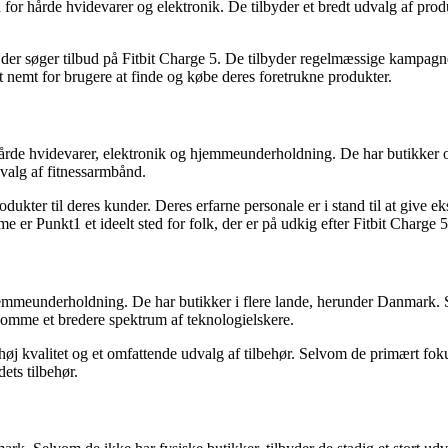
 for hårde hvidevarer og elektronik. De tilbyder et bredt udvalg af prod
der søger tilbud på Fitbit Charge 5. De tilbyder regelmæssige kampagner
 nemt for brugere at finde og købe deres foretrukne produkter.
hårde hvidevarer, elektronik og hjemmeunderholdning. De har butikker o
dvalg af fitnessarmbånd.
odukter til deres kunder. Deres erfarne personale er i stand til at give
r Punkt1 et ideelt sted for folk, der er på udkig efter Fitbit Charge 5
mmeunderholdning. De har butikker i flere lande, herunder Danmark. Se
ekomme et bredere spektrum af teknologielskere.
 høj kvalitet og et omfattende udvalg af tilbehør. Selvom de primært fok
ets tilbehør.