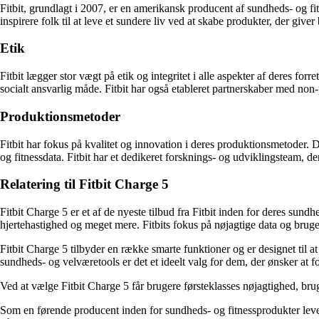
Fitbit, grundlagt i 2007, er en amerikansk producent af sundheds- og fit
inspirere folk til at leve et sundere liv ved at skabe produkter, der give
Etik
Fitbit lægger stor vægt på etik og integritet i alle aspekter af deres f
socialt ansvarlig måde. Fitbit har også etableret partnerskaber med non
Produktionsmetoder
Fitbit har fokus på kvalitet og innovation i deres produktionsmetoder. De
og fitnessdata. Fitbit har et dedikeret forsknings- og udviklingsteam, de
Relatering til Fitbit Charge 5
Fitbit Charge 5 er et af de nyeste tilbud fra Fitbit inden for deres sun
hjertehastighed og meget mere. Fitbits fokus på nøjagtige data og bruger
Fitbit Charge 5 tilbyder en række smarte funktioner og er designet til 
sundheds- og velværetools er det et ideelt valg for dem, der ønsker at fo
Ved at vælge Fitbit Charge 5 får brugere førsteklasses nøjagtighed, bru
Som en førende producent inden for sundheds- og fitnessprodukter lever 