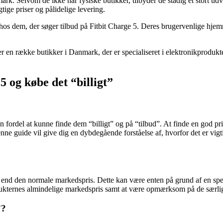
k. Selvom de ikke har fysiske butikker, tilbyder de stadig et stort udv
ige priser og pålidelige levering.
 dem, der søger tilbud på Fitbit Charge 5. Deres brugervenlige hjemmes
er en række butikker i Danmark, der er specialiseret i elektronikprodukt
5 og købe det “billigt”
en fordel at kunne finde dem “billigt” og på “tilbud”. At finde en god 
Denne guide vil give dig en dybdegående forståelse af, hvorfor det er vig
vere end den normale markedspris. Dette kan være enten på grund af en sp
odukternes almindelige markedspris samt at være opmærksom på de særlig
”?