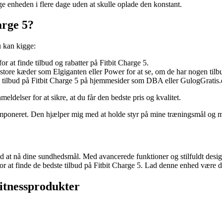
ge enheden i flere dage uden at skulle oplade den konstant.
arge 5?
u kan kigge:
 at finde tilbud og rabatter på Fitbit Charge 5.
r store kæder som Elgiganten eller Power for at se, om de har nogen tilb
 tilbud på Fitbit Charge 5 på hjemmesider som DBA eller GulogGratis.
meldelser for at sikre, at du får den bedste pris og kvalitet.
ig imponeret. Den hjælper mig med at holde styr på mine træningsmål og 
ed at nå dine sundhedsmål. Med avancerede funktioner og stilfuldt desig
for at finde de bedste tilbud på Fitbit Charge 5. Lad denne enhed være d
fitnessprodukter