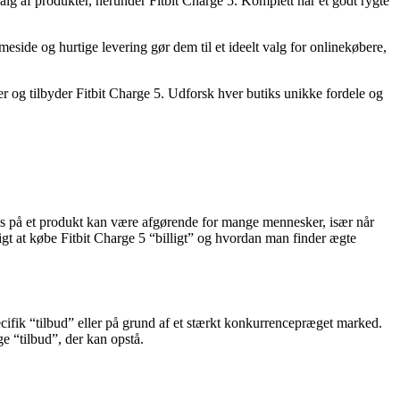
alg af produkter, herunder Fitbit Charge 5. Komplett har et godt rygte
ide og hurtige levering gør dem til et ideelt valg for onlinekøbere,
er og tilbyder Fitbit Charge 5. Udforsk hver butiks unikke fordele og
pris på et produkt kan være afgørende for mange mennesker, især når
tigt at købe Fitbit Charge 5 “billigt” og hvordan man finder ægte
ecifik “tilbud” eller på grund af et stærkt konkurrencepræget marked.
e “tilbud”, der kan opstå.