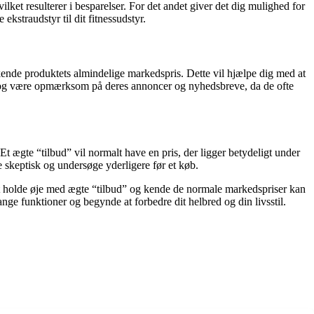
vilket resulterer i besparelser. For det andet giver det dig mulighed for
ekstraudstyr til dit fitnessudstyr.
kende produktets almindelige markedspris. Dette vil hjælpe dig med at
ere og være opmærksom på deres annoncer og nyhedsbreve, da de ofte
t ægte “tilbud” vil normalt have en pris, der ligger betydeligt under
re skeptisk og undersøge yderligere før et køb.
 at holde øje med ægte “tilbud” og kende de normale markedspriser kan
ange funktioner og begynde at forbedre dit helbred og din livsstil.