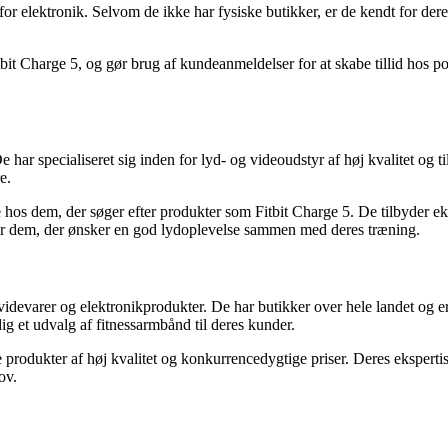
for elektronik. Selvom de ikke har fysiske butikker, er de kendt for dere
itbit Charge 5, og gør brug af kundeanmeldelser for at skabe tillid hos p
 har specialiseret sig inden for lyd- og videoudstyr af høj kvalitet og ti
e.
s dem, der søger efter produkter som Fitbit Charge 5. De tilbyder ekspe
g for dem, der ønsker en god lydoplevelse sammen med deres træning.
videvarer og elektronikprodukter. De har butikker over hele landet og er
g et udvalg af fitnessarmbånd til deres kunder.
e produkter af høj kvalitet og konkurrencedygtige priser. Deres eksperti
ov.