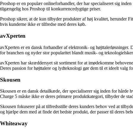
Proshop er en populær onlineforhandler, der har specialiseret sig inden 
tilgængelig hos Proshop til konkurrencedygtige priser.
Proshop sikrer, at de kun tilbyder produkter af høj kvalitet, herunder F
hvis kunderne ikke er tilfredse med deres køb.
avXperten
avXperten er en dansk forhandler af elektronik- og højttalerløsninger. De
for branchen og nyder stor popularitet blandt musik- og teknologielsker
avXperten har skræddersyet sit sortiment for at imødekomme behovene ho
Deres passion for højttalere og lydteknologi gør dem til et ideelt val
Skousen
Skousen er en dansk detailkæde, der specialiserer sig inden for hårde h
Charge 5 måske ikke er deres primære produktkategori, tilbyder de stadi
Skousen fokuserer på at tilfredsstille deres kunders behov ved at tilbyd
og hjælpe dem med at finde det bedste produkt, der passer til deres beh
Whiteaway