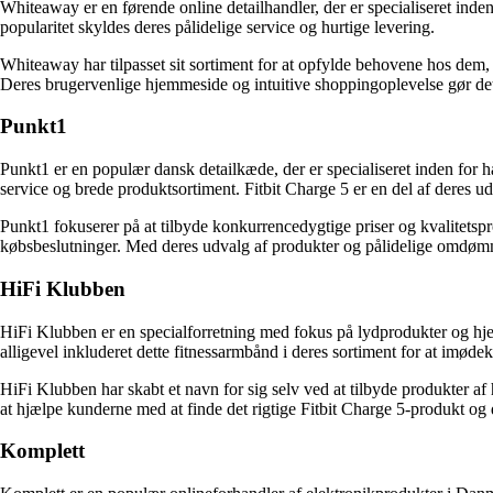
Whiteaway er en førende online detailhandler, der er specialiseret inden
popularitet skyldes deres pålidelige service og hurtige levering.
Whiteaway har tilpasset sit sortiment for at opfylde behovene hos dem, 
Deres brugervenlige hjemmeside og intuitive shoppingoplevelse gør det
Punkt1
Punkt1 er en populær dansk detailkæde, der er specialiseret inden for 
service og brede produktsortiment. Fitbit Charge 5 er en del af deres u
Punkt1 fokuserer på at tilbyde konkurrencedygtige priser og kvalitetspr
købsbeslutninger. Med deres udvalg af produkter og pålidelige omdømme e
HiFi Klubben
HiFi Klubben er en specialforretning med fokus på lydprodukter og hje
alligevel inkluderet dette fitnessarmbånd i deres sortiment for at imød
HiFi Klubben har skabt et navn for sig selv ved at tilbyde produkter af
at hjælpe kunderne med at finde det rigtige Fitbit Charge 5-produkt og d
Komplett