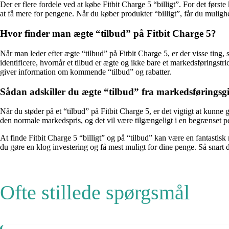
Der er flere fordele ved at købe Fitbit Charge 5 “billigt”. For det første
at få mere for pengene. Når du køber produkter “billigt”, får du mulighed 
Hvor finder man ægte “tilbud” på Fitbit Charge 5?
Når man leder efter ægte “tilbud” på Fitbit Charge 5, er der visse tin
identificere, hvornår et tilbud er ægte og ikke bare et markedsførings
giver information om kommende “tilbud” og rabatter.
Sådan adskiller du ægte “tilbud” fra markedsførings
Når du støder på et “tilbud” på Fitbit Charge 5, er det vigtigt at kunn
den normale markedspris, og det vil være tilgængeligt i en begrænset per
At finde Fitbit Charge 5 “billigt” og på “tilbud” kan være en fantast
du gøre en klog investering og få mest muligt for dine penge. Så snart du
Ofte stillede spørgsmål