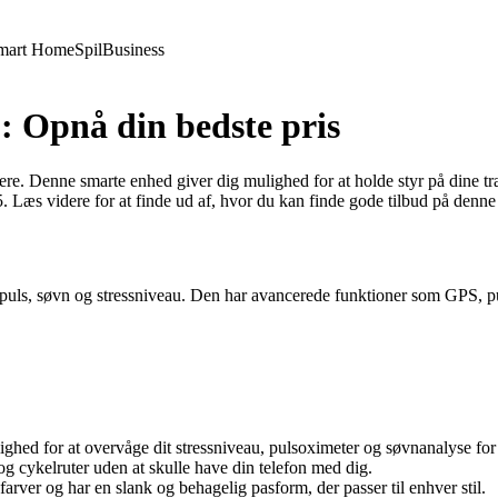
mart Home
Spil
Business
5: Opnå din bedste pris
tsmålere. Denne smarte enhed giver dig mulighed for at holde styr på dine
5. Læs videre for at finde ud af, hvor du kan finde gode tilbud på denne
ter, puls, søvn og stressniveau. Den har avancerede funktioner som GPS, 
ighed for at overvåge dit stressniveau, pulsoximeter og søvnanalyse for a
 cykelruter uden at skulle have din telefon med dig.
farver og har en slank og behagelig pasform, der passer til enhver stil.