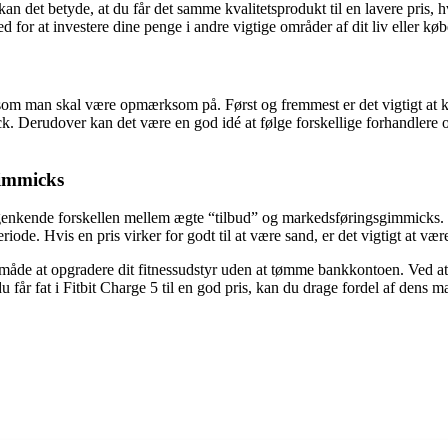
 kan det betyde, at du får det samme kvalitetsprodukt til en lavere pris, h
for at investere dine penge i andre vigtige områder af dit liv eller købe 
g, som man skal være opmærksom på. Først og fremmest er det vigtigt at 
trick. Derudover kan det være en god idé at følge forskellige forhandl
gimmicks
e genkende forskellen mellem ægte “tilbud” og markedsføringsgimmicks. E
iode. Hvis en pris virker for godt til at være sand, er det vigtigt at væ
isk måde at opgradere dit fitnessudstyr uden at tømme bankkontoen. Ved
 får fat i Fitbit Charge 5 til en god pris, kan du drage fordel af dens m