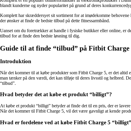
Komplett er en populær onlineforhandler af elektronikprodukter i Danmar
blandt kunderne og nyder popularitet på grund af deres konkurrencedygt
Komplett har skræddersyet sit sortiment for at imødekomme behovene hos
der ønsker at finde de bedste tilbud på dette fitnessarmbånd.
Uanset om du foretrækker at handle i fysiske butikker eller online, er d
tilbud for at finde den bedste løsning til dig.
Guide til at finde “tilbud” på Fitbit Charge 
Introduktion
Når det kommer til at købe produkter som Fitbit Charge 5, er det altid 
man tænker på den værdi, det kan tilføje til deres livsstil og helbred. 
“tilbud”.
Hvad betyder det at købe et produkt “billigt”?
At købe et produkt “billigt” betyder at finde det til en pris, der er la
Når det kommer til Fitbit Charge 5, vil det være gavnligt at kende pr
Hvad er fordelene ved at købe Fitbit Charge 5 “billigt