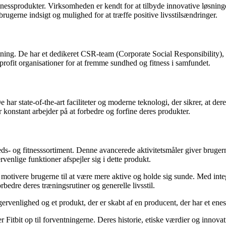
nessprodukter. Virksomheden er kendt for at tilbyde innovative løsninger
r brugerne indsigt og mulighed for at træffe positive livsstilsændringer.
orretning. De har et dedikeret CSR-team (Corporate Social Responsibility)
-profit organisationer for at fremme sundhed og fitness i samfundet.
 har state-of-the-art faciliteter og moderne teknologi, der sikrer, at de
r konstant arbejder på at forbedre og forfine deres produkter.
dheds- og fitnesssortiment. Denne avancerede aktivitetsmåler giver bruge
venlige funktioner afspejler sig i dette produkt.
at motivere brugerne til at være mere aktive og holde sig sunde. Med in
rbedre deres træningsrutiner og generelle livsstil.
gervenlighed og et produkt, der er skabt af en producent, der har et ene
Fitbit op til forventningerne. Deres historie, etiske værdier og innova