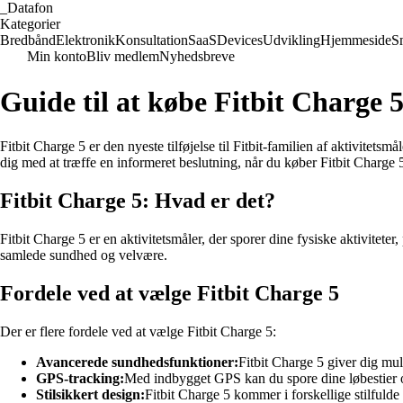
_
Datafon
Kategorier
Bredbånd
Elektronik
Konsultation
SaaS
Devices
Udvikling
Hjemmeside
S
Min konto
Bliv medlem
Nyhedsbreve
Guide til at købe Fitbit Charge 
Fitbit Charge 5 er den nyeste tilføjelse til Fitbit-familien af aktivite
dig med at træffe en informeret beslutning, når du køber Fitbit Charge 
Fitbit Charge 5: Hvad er det?
Fitbit Charge 5 er en aktivitetsmåler, der sporer dine fysiske aktivite
samlede sundhed og velvære.
Fordele ved at vælge Fitbit Charge 5
Der er flere fordele ved at vælge Fitbit Charge 5:
Avancerede sundhedsfunktioner:
Fitbit Charge 5 giver dig mul
GPS-tracking:
Med indbygget GPS kan du spore dine løbestier og
Stilsikkert design:
Fitbit Charge 5 kommer i forskellige stilfulde 