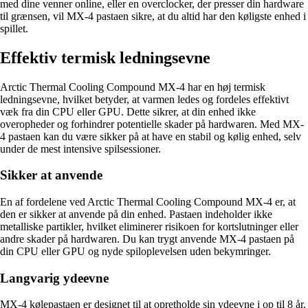
med dine venner online, eller en overclocker, der presser din hardware
til grænsen, vil MX-4 pastaen sikre, at du altid har den køligste enhed i
spillet.
Effektiv termisk ledningsevne
Arctic Thermal Cooling Compound MX-4 har en høj termisk
ledningsevne, hvilket betyder, at varmen ledes og fordeles effektivt
væk fra din CPU eller GPU. Dette sikrer, at din enhed ikke
overopheder og forhindrer potentielle skader på hardwaren. Med MX-
4 pastaen kan du være sikker på at have en stabil og kølig enhed, selv
under de mest intensive spilsessioner.
Sikker at anvende
En af fordelene ved Arctic Thermal Cooling Compound MX-4 er, at
den er sikker at anvende på din enhed. Pastaen indeholder ikke
metalliske partikler, hvilket eliminerer risikoen for kortslutninger eller
andre skader på hardwaren. Du kan trygt anvende MX-4 pastaen på
din CPU eller GPU og nyde spiloplevelsen uden bekymringer.
Langvarig ydeevne
MX-4 kølepastaen er designet til at opretholde sin ydeevne i op til 8 år.