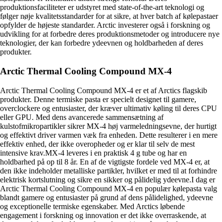
produktionsfaciliteter er udstyret med state-of-the-art teknologi og
følger nøje kvalitetsstandarder for at sikre, at hver batch af kølepastaer
opfylder de højeste standarder. Arctic investerer også i forskning og
udvikling for at forbedre deres produktionsmetoder og introducere nye
teknologier, der kan forbedre ydeevnen og holdbarheden af deres
produkter.
Arctic Thermal Cooling Compound MX-4
Arctic Thermal Cooling Compound MX-4 er et af Arctics flagskib
produkter. Denne termiske pasta er specielt designet til gamere,
overclockere og entusiaster, der kræver ultimativ køling til deres CPU
eller GPU. Med dens avancerede sammensætning af
kulstofmikropartikler sikrer MX-4 høj varmeledningsevne, der hurtigt
og effektivt driver varmen væk fra enheden. Dette resulterer i en mere
effektiv enhed, der ikke overopheder og er klar til selv de mest
intensive krav.MX-4 leveres i en praktisk 4 g tube og har en
holdbarhed på op til 8 år. En af de vigtigste fordele ved MX-4 er, at
den ikke indeholder metalliske partikler, hvilket er med til at forhindre
elektrisk kortslutning og sikre en sikker og pålidelig ydeevne.I dag er
Arctic Thermal Cooling Compound MX-4 en populær kølepasta valg
blandt gamere og entusiaster på grund af dens pålidelighed, ydeevne
og exceptionelle termiske egenskaber. Med Arctics løbende
engagement i forskning og innovation er det ikke overraskende, at