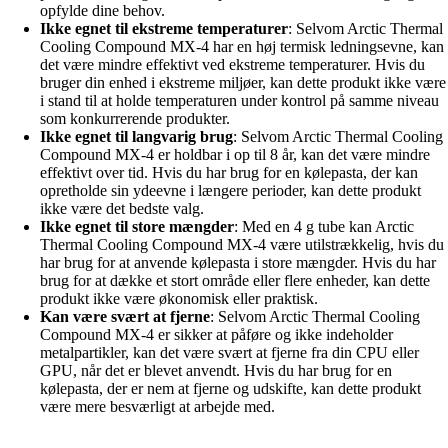
opfylde dine behov.
Ikke egnet til ekstreme temperaturer
: Selvom Arctic Thermal
Cooling Compound MX-4 har en høj termisk ledningsevne, kan
det være mindre effektivt ved ekstreme temperaturer. Hvis du
bruger din enhed i ekstreme miljøer, kan dette produkt ikke være
i stand til at holde temperaturen under kontrol på samme niveau
som konkurrerende produkter.
Ikke egnet til langvarig brug
: Selvom Arctic Thermal Cooling
Compound MX-4 er holdbar i op til 8 år, kan det være mindre
effektivt over tid. Hvis du har brug for en kølepasta, der kan
opretholde sin ydeevne i længere perioder, kan dette produkt
ikke være det bedste valg.
Ikke egnet til store mængder
: Med en 4 g tube kan Arctic
Thermal Cooling Compound MX-4 være utilstrækkelig, hvis du
har brug for at anvende kølepasta i store mængder. Hvis du har
brug for at dække et stort område eller flere enheder, kan dette
produkt ikke være økonomisk eller praktisk.
Kan være svært at fjerne
: Selvom Arctic Thermal Cooling
Compound MX-4 er sikker at påføre og ikke indeholder
metalpartikler, kan det være svært at fjerne fra din CPU eller
GPU, når det er blevet anvendt. Hvis du har brug for en
kølepasta, der er nem at fjerne og udskifte, kan dette produkt
være mere besværligt at arbejde med.