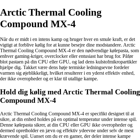
Arctic Thermal Cooling
Compound MX-4
Når du er midt i en intens kamp og bruger hver en smule kraft, er det
vigtigt at forblive kølig for at kunne besejre dine modstandere. Arctic
Thermal Cooling Compound MX-4 er den nødvendige kølepasta, som
enhver gaming-kriger, overclocker eller entusiast har brug for. Påfør
blot pastaen på din CPU eller GPU, og lad dens kulstofmikropartikler
hjælpe dig. Takket være dens høje termiske ledningsevne fordeler
varmen sig øjeblikkeligt, hvilket resulterer i en yderst effektiv enhed,
der ikke overopheder og er klar til utallige kampe.
Hold dig kølig med Arctic Thermal Cooling
Compound MX-4
Arctic Thermal Cooling Compound MX-4 er specifikt designet til at
sikre, at din enhed holdes på en optimal temperatur under intense spil.
Denne kølepasta sikrer, at din CPU eller GPU ikke overopheder og
dermed opretholder en jævn og effektiv ydeevne under selv de mest
krævende spil. Uanset om du er en gamer, der deler intense kampe