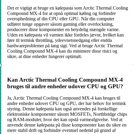
Det er vigtigt at bruge en kølepasta som Arctic Thermal Cooling
Compound MX-4 for at opnå optimal køling og forhindre
overophedning af din CPU eller GPU. Når din computer
udfører tunge opgaver såsom gaming eller overlockning,
producerer disse komponenter en betydelig mængde varme.
Uden en kølepasta vil varmen ikke fordeles jævnt, hvilket kan
føre til termisk throttling, ydeevnetsnedgang eller endda
hardwareproblemer på lang sigt. Ved at bruge Arctic Thermal
Cooling Compound MX-4 kan du minimere disse risici og
sikre, at dine enheder fungerer optimalt.
Kan Arctic Thermal Cooling Compound MX-4
bruges til andre enheder udover CPU og GPU?
Ja, Arctic Thermal Cooling Compound MX-4 kan bruges til
andre enheder udover CPU og GPU, der har behov for termisk
styring. Denne kølepasta kan også anvendes på forskellige
elektroniske komponenter såsom MOSFETs, Northbridge chips
og RAM-moduler, hvor der kan opstå varmeafgivelse. Ved at
anvende denne kølepasta på disse komponenter kan du sikre en
mere stabil drift og forhindre eventuel nedetid på grund af