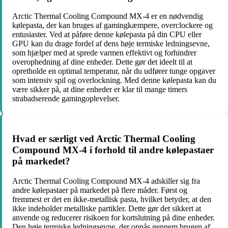
Arctic Thermal Cooling Compound MX-4 er en nødvendig
kølepasta, der kan bruges af gamingkæmpere, overclockere og
entusiaster. Ved at påføre denne kølepasta på din CPU eller
GPU kan du drage fordel af dens høje termiske ledningsevne,
som hjælper med at sprede varmen effektivt og forhindrer
overophedning af dine enheder. Dette gør det ideelt til at
opretholde en optimal temperatur, når du udfører tunge opgaver
som intensiv spil og overlockning. Med denne kølepasta kan du
være sikker på, at dine enheder er klar til mange timers
strabadserende gamingoplevelser.
Hvad er særligt ved Arctic Thermal Cooling
Compound MX-4 i forhold til andre kølepastaer
på markedet?
Arctic Thermal Cooling Compound MX-4 adskiller sig fra
andre kølepastaer på markedet på flere måder. Først og
fremmest er det en ikke-metallisk pasta, hvilket betyder, at den
ikke indeholder metalliske partikler. Dette gør det sikkert at
anvende og reducerer risikoen for kortslutning på dine enheder.
Den høje termiske ledningsevne, der opnås gennem brugen af