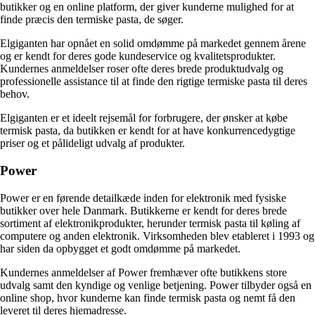
butikker og en online platform, der giver kunderne mulighed for at
finde præcis den termiske pasta, de søger.
Elgiganten har opnået en solid omdømme på markedet gennem årene
og er kendt for deres gode kundeservice og kvalitetsprodukter.
Kundernes anmeldelser roser ofte deres brede produktudvalg og
professionelle assistance til at finde den rigtige termiske pasta til deres
behov.
Elgiganten er et ideelt rejsemål for forbrugere, der ønsker at købe
termisk pasta, da butikken er kendt for at have konkurrencedygtige
priser og et pålideligt udvalg af produkter.
Power
Power er en førende detailkæde inden for elektronik med fysiske
butikker over hele Danmark. Butikkerne er kendt for deres brede
sortiment af elektronikprodukter, herunder termisk pasta til køling af
computere og anden elektronik. Virksomheden blev etableret i 1993 og
har siden da opbygget et godt omdømme på markedet.
Kundernes anmeldelser af Power fremhæver ofte butikkens store
udvalg samt den kyndige og venlige betjening. Power tilbyder også en
online shop, hvor kunderne kan finde termisk pasta og nemt få den
leveret til deres hjemadresse.