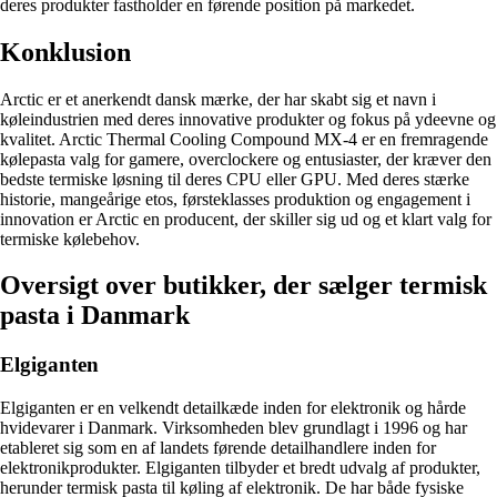
deres produkter fastholder en førende position på markedet.
Konklusion
Arctic er et anerkendt dansk mærke, der har skabt sig et navn i
køleindustrien med deres innovative produkter og fokus på ydeevne og
kvalitet. Arctic Thermal Cooling Compound MX-4 er en fremragende
kølepasta valg for gamere, overclockere og entusiaster, der kræver den
bedste termiske løsning til deres CPU eller GPU. Med deres stærke
historie, mangeårige etos, førsteklasses produktion og engagement i
innovation er Arctic en producent, der skiller sig ud og et klart valg for
termiske kølebehov.
Oversigt over butikker, der sælger termisk
pasta i Danmark
Elgiganten
Elgiganten er en velkendt detailkæde inden for elektronik og hårde
hvidevarer i Danmark. Virksomheden blev grundlagt i 1996 og har
etableret sig som en af landets førende detailhandlere inden for
elektronikprodukter. Elgiganten tilbyder et bredt udvalg af produkter,
herunder termisk pasta til køling af elektronik. De har både fysiske