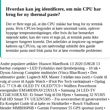
Hvordan kan jeg identificere, om min CPU har
brug for ny thermal paste?
Der er flere tegn på, at din CPU måske har brug for ny termisk
pasta. Hvis CPUen begynder at køre unormalt varm, oplever
hyppige temperaturstigninger, eller hvis du har bemærket
støjende køler, kan det være et tegn på, at termisk pasta ikke
længere fungerer korrekt. Det anbefales at inspicere og rengøre
køleren og CPUen, og om nødvendigt udskifte den gamle
termiske pasta med frisk pasta for at løse eventuelle problemer.
Andre populære artikler:
Huawei MateBook 13 2020 i5/8GB 13
bærbar computer
•
LED Fyrfadslys med fjernbetjening – 10 stk
•
Dyson Airwrap Complete multistyler (Vinca Blue/Rose)
•
Den
ultimative guide: Logitech MX Master 3 trådløs mus (sort)
•
Guide til
valg af cover til Apple Watch
•
iFixit Pro Tech værktøjssæt
•
Opdag
LG 77 C9 4K OLED TV OLED77C9
•
Wallbox Powerboost
energimåler EM340DINAV23XS1X
•
Samsung 24 LED-TV
LT24E310EXXE: Et Smart Valg til Dit Hjem
•
Samsung 32 N5305
Full HD Smart TV UE32N5305 – Fra soveværelset til gæsteværelset
•
En Komplet Guide til at købe en Skridttæller
•
Bosch VitaBoost
blender MMBH6P6B
•
Garmin Forerunner 55 GPS sportsur (sort)
•