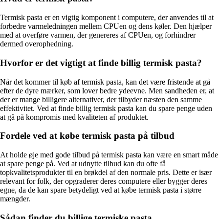
Termisk pasta er en vigtig komponent i computere, der anvendes til at
forbedre varmeledningen mellem CPUen og dens køler. Den hjælper
med at overføre varmen, der genereres af CPUen, og forhindrer
dermed overophedning.
Hvorfor er det vigtigt at finde billig termisk pasta?
Når det kommer til køb af termisk pasta, kan det være fristende at gå
efter de dyre mærker, som lover bedre ydeevne. Men sandheden er, at
der er mange billigere alternativer, der tilbyder næsten den samme
effektivitet. Ved at finde billig termisk pasta kan du spare penge uden
at gå på kompromis med kvaliteten af produktet.
Fordele ved at købe termisk pasta på tilbud
At holde øje med gode tilbud på termisk pasta kan være en smart måde
at spare penge på. Ved at udnytte tilbud kan du ofte få
topkvalitetsprodukter til en brøkdel af den normale pris. Dette er især
relevant for folk, der opgraderer deres computere eller bygger deres
egne, da de kan spare betydeligt ved at købe termisk pasta i større
mængder.
Sådan finder du billige termiske pasta