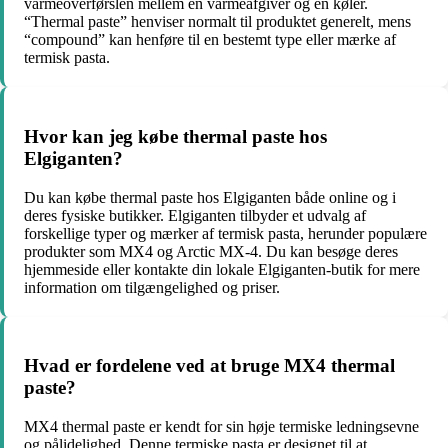
varmeoverførslen mellem en varmeafgiver og en køler.
“Thermal paste” henviser normalt til produktet generelt, mens
“compound” kan henføre til en bestemt type eller mærke af
termisk pasta.
Hvor kan jeg købe thermal paste hos
Elgiganten?
Du kan købe thermal paste hos Elgiganten både online og i
deres fysiske butikker. Elgiganten tilbyder et udvalg af
forskellige typer og mærker af termisk pasta, herunder populære
produkter som MX4 og Arctic MX-4. Du kan besøge deres
hjemmeside eller kontakte din lokale Elgiganten-butik for mere
information om tilgængelighed og priser.
Hvad er fordelene ved at bruge MX4 thermal
paste?
MX4 thermal paste er kendt for sin høje termiske ledningsevne
og pålidelighed. Denne termiske pasta er designet til at