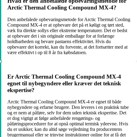
Hvad er den anbefalede opbevaringsmetode for
Arctic Thermal Cooling Compound MX-4?
Den anbefalede opbevaringsmetode for Arctic Thermal Cooling
Compound MX-4 er at opbevare det på et køligt og tørt sted,
væk fra direkte sollys eller ekstreme temperaturer. Det er bedst
at opbevare det i sin originale emballage for at forlænge
holdbarheden og bevare pastaens effektivitet. Hvis du
opbevarer det korrekt, kan du forvente, at det fortsætter med at
være effektivt i op til 8 år fra købsdatoen.
Er Arctic Thermal Cooling Compound MX-4
egnet til nybegyndere eller kræver det teknisk
ekspertise?
Arctic Thermal Cooling Compound MX-4 er egnet til både
nybegyndere og erfarne brugere. Den leveres i en praktisk tube
og er nem at påføre, selv for dem uden teknisk ekspertise. Det
er dog vigtigt at følge anbefalede rengørings- og
påføringsprocedurer for at opnå optimal termisk ydeevne. Hvis
du er usikker, kan du altid søge vejledning fra producentens
brugermanual eller se trinvise instruktioner online for at få det