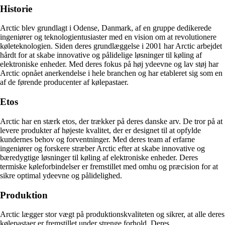
Historie
Arctic blev grundlagt i Odense, Danmark, af en gruppe dedikerede
ingeniører og teknologientusiaster med en vision om at revolutionere
køleteknologien. Siden deres grundlæggelse i 2001 har Arctic arbejdet
hårdt for at skabe innovative og pålidelige løsninger til køling af
elektroniske enheder. Med deres fokus på høj ydeevne og lav støj har
Arctic opnået anerkendelse i hele branchen og har etableret sig som en
af de førende producenter af kølepastaer.
Etos
Arctic har en stærk etos, der trækker på deres danske arv. De tror på at
levere produkter af højeste kvalitet, der er designet til at opfylde
kundernes behov og forventninger. Med deres team af erfarne
ingeniører og forskere stræber Arctic efter at skabe innovative og
bæredygtige løsninger til køling af elektroniske enheder. Deres
termiske køleforbindelser er fremstillet med omhu og præcision for at
sikre optimal ydeevne og pålidelighed.
Produktion
Arctic lægger stor vægt på produktionskvaliteten og sikrer, at alle deres
kølepastaer er fremstillet under strenge forhold. Deres