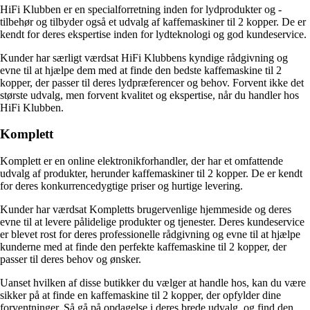
HiFi Klubben er en specialforretning inden for lydprodukter og -
tilbehør og tilbyder også et udvalg af kaffemaskiner til 2 kopper. De er
kendt for deres ekspertise inden for lydteknologi og god kundeservice.
Kunder har særligt værdsat HiFi Klubbens kyndige rådgivning og
evne til at hjælpe dem med at finde den bedste kaffemaskine til 2
kopper, der passer til deres lydpræferencer og behov. Forvent ikke det
største udvalg, men forvent kvalitet og ekspertise, når du handler hos
HiFi Klubben.
Komplett
Komplett er en online elektronikforhandler, der har et omfattende
udvalg af produkter, herunder kaffemaskiner til 2 kopper. De er kendt
for deres konkurrencedygtige priser og hurtige levering.
Kunder har værdsat Kompletts brugervenlige hjemmeside og deres
evne til at levere pålidelige produkter og tjenester. Deres kundeservice
er blevet rost for deres professionelle rådgivning og evne til at hjælpe
kunderne med at finde den perfekte kaffemaskine til 2 kopper, der
passer til deres behov og ønsker.
Uanset hvilken af disse butikker du vælger at handle hos, kan du være
sikker på at finde en kaffemaskine til 2 kopper, der opfylder dine
forventninger. Så gå på opdagelse i deres brede udvalg, og find den