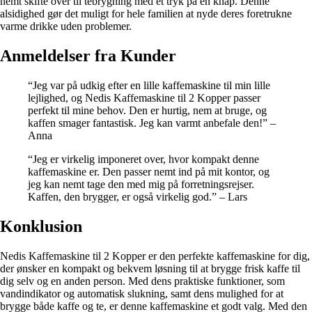
nemt skifte over til tebrygning med et tryk på en knap. Denne
alsidighed gør det muligt for hele familien at nyde deres foretrukne
varme drikke uden problemer.
Anmeldelser fra Kunder
“Jeg var på udkig efter en lille kaffemaskine til min lille
lejlighed, og Nedis Kaffemaskine til 2 Kopper passer
perfekt til mine behov. Den er hurtig, nem at bruge, og
kaffen smager fantastisk. Jeg kan varmt anbefale den!” –
Anna
“Jeg er virkelig imponeret over, hvor kompakt denne
kaffemaskine er. Den passer nemt ind på mit kontor, og
jeg kan nemt tage den med mig på forretningsrejser.
Kaffen, den brygger, er også virkelig god.” – Lars
Konklusion
Nedis Kaffemaskine til 2 Kopper er den perfekte kaffemaskine for dig,
der ønsker en kompakt og bekvem løsning til at brygge frisk kaffe til
dig selv og en anden person. Med dens praktiske funktioner, som
vandindikator og automatisk slukning, samt dens mulighed for at
brygge både kaffe og te, er denne kaffemaskine et godt valg. Med den