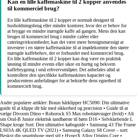
Kan en lille kaffemaskine til 2 kopper anvendes
til kommerciel brug?
En lille kaffemaskine til 2 kopper er normalt designet til
husholdningsbrug eller mindre kontorer, hvor der er behov for
at brygge en mindre mængde kaffe ad gangen. Mens den kan
bruges til kommerciel brug i mindre caféer eller
cateringvirksomheder, kan det være mere hensigtsmæssigt at
investere i en større kaffemaskine til at imødekomme den større
mængde kaffebehov, der er forbundet med kommerciel brug.
En lille kaffemaskine til 2 kopper kan dog være en praktisk
løsning til mindre events eller sikre en hurtig og bekvem
kaffebrygning i små erhvervsmiljøer. Det anbefales altid at
kontrollere den specifikke kaffemaskines kapacitet og
producentens anbefalinger for at bekræfte dens egnethed til
kommercielt brug.
Andre populære artikler:
Braun hårklipper HC5090: Din ultimative
guide til at klippe dit hår med sikkerhed og præcision
•
Guide til at
vælge Divoom Ditoo
•
Roborock S5 Max robotstøvsuger (hvid)
•
Alt
om Oral-B Junior elektrisk tandbørste til børn D16
•
Selvklæbende L
Shape kroge Sort: Den ultimative købsguide
•
Samsung 43 The Frame
LS03A 4K QLED TV (2021)
•
Samsung Galaxy S8 Cover – sort:
Beskyt din smartphone med stil
•
HyperX Alloy Origins Core
•