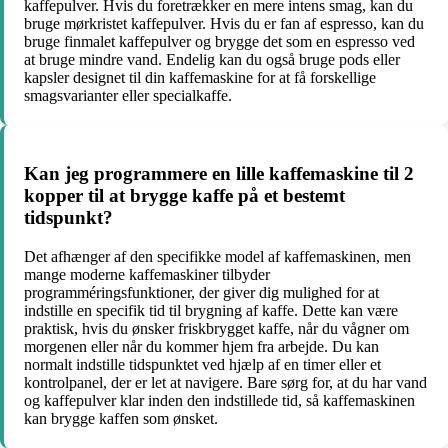
kaffepulver. Hvis du foretrækker en mere intens smag, kan du
bruge mørkristet kaffepulver. Hvis du er fan af espresso, kan du
bruge finmalet kaffepulver og brygge det som en espresso ved
at bruge mindre vand. Endelig kan du også bruge pods eller
kapsler designet til din kaffemaskine for at få forskellige
smagsvarianter eller specialkaffe.
Kan jeg programmere en lille kaffemaskine til 2
kopper til at brygge kaffe på et bestemt
tidspunkt?
Det afhænger af den specifikke model af kaffemaskinen, men
mange moderne kaffemaskiner tilbyder
programméringsfunktioner, der giver dig mulighed for at
indstille en specifik tid til brygning af kaffe. Dette kan være
praktisk, hvis du ønsker friskbrygget kaffe, når du vågner om
morgenen eller når du kommer hjem fra arbejde. Du kan
normalt indstille tidspunktet ved hjælp af en timer eller et
kontrolpanel, der er let at navigere. Bare sørg for, at du har vand
og kaffepulver klar inden den indstillede tid, så kaffemaskinen
kan brygge kaffen som ønsket.