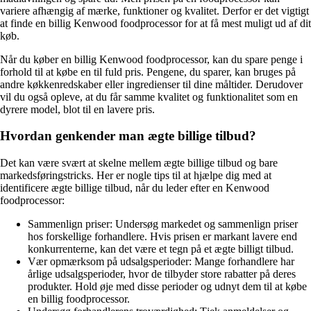
variere afhængig af mærke, funktioner og kvalitet. Derfor er det vigtigt
at finde en billig Kenwood foodprocessor for at få mest muligt ud af dit
køb.
Når du køber en billig Kenwood foodprocessor, kan du spare penge i
forhold til at købe en til fuld pris. Pengene, du sparer, kan bruges på
andre køkkenredskaber eller ingredienser til dine måltider. Derudover
vil du også opleve, at du får samme kvalitet og funktionalitet som en
dyrere model, blot til en lavere pris.
Hvordan genkender man ægte billige tilbud?
Det kan være svært at skelne mellem ægte billige tilbud og bare
markedsføringstricks. Her er nogle tips til at hjælpe dig med at
identificere ægte billige tilbud, når du leder efter en Kenwood
foodprocessor:
Sammenlign priser: Undersøg markedet og sammenlign priser
hos forskellige forhandlere. Hvis prisen er markant lavere end
konkurrenterne, kan det være et tegn på et ægte billigt tilbud.
Vær opmærksom på udsalgsperioder: Mange forhandlere har
årlige udsalgsperioder, hvor de tilbyder store rabatter på deres
produkter. Hold øje med disse perioder og udnyt dem til at købe
en billig foodprocessor.