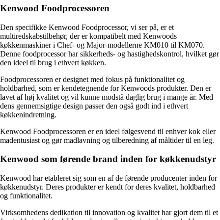
Kenwood Foodprocessoren
Den specifikke Kenwood Foodprocessor, vi ser på, er et
multiredskabstilbehør, der er kompatibelt med Kenwoods
køkkenmaskiner i Chef- og Major-modellerne KM010 til KM070.
Denne foodprocessor har sikkerheds- og hastighedskontrol, hvilket gør
den ideel til brug i ethvert køkken.
Foodprocessoren er designet med fokus på funktionalitet og
holdbarhed, som er kendetegnende for Kenwoods produkter. Den er
lavet af høj kvalitet og vil kunne modstå daglig brug i mange år. Med
dens gennemsigtige design passer den også godt ind i ethvert
køkkenindretning.
Kenwood Foodprocessoren er en ideel følgesvend til enhver kok eller
madentusiast og gør madlavning og tilberedning af måltider til en leg.
Kenwood som førende brand inden for køkkenudstyr
Kenwood har etableret sig som en af de førende producenter inden for
køkkenudstyr. Deres produkter er kendt for deres kvalitet, holdbarhed
og funktionalitet.
Virksomhedens dedikation til innovation og kvalitet har gjort dem til et