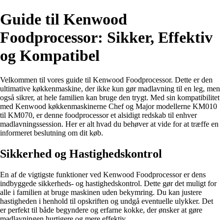
Guide til Kenwood
Foodprocessor: Sikker, Effektiv
og Kompatibel
Velkommen til vores guide til Kenwood Foodprocessor. Dette er den
ultimative køkkenmaskine, der ikke kun gør madlavning til en leg, men
også sikrer, at hele familien kan bruge den trygt. Med sin kompatibilitet
med Kenwood køkkenmaskinerne Chef og Major modellerne KM010
til KM070, er denne foodprocessor et alsidigt redskab til enhver
madlavningssession. Her er alt hvad du behøver at vide for at træffe en
informeret beslutning om dit køb.
Sikkerhed og Hastighedskontrol
En af de vigtigste funktioner ved Kenwood Foodprocessor er dens
indbyggede sikkerheds- og hastighedskontrol. Dette gør det muligt for
alle i familien at bruge maskinen uden bekymring. Du kan justere
hastigheden i henhold til opskriften og undgå eventuelle ulykker. Det
er perfekt til både begyndere og erfarne kokke, der ønsker at gøre
madlavningen hurtigere og mere effektiv.