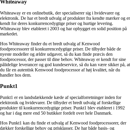
Whiteaway
Whiteaway er en onlinebutik, der specialiserer sig i hvidevarer og
elektronik. De har et bredt udvalg af produkter fra kendte mærker og er
kendt for deres konkurrencedygtige priser og hurtige levering.
Whiteaway blev etableret i 2003 og har opbygget en solid position på
markedet.
Hos Whiteaway finder du et bredt udvalg af Kenwood
foodprocessorer til konkurrencedygtige priser. De tilbyder både de
nyeste modeller og ældre udgaver, så du kan finde præcis den
foodprocessor, der passer til dine behov. Whiteaway er kendt for sine
pålidelige leverancer og god kundeservice, så du kan være sikker på, at
du får en autentisk Kenwood foodprocessor af høj kvalitet, når du
handler hos dem.
Punkt1
Punkt1 er en landsdækkende kæde af specialforretninger inden for
elektronik og hvidevarer. De tilbyder et bredt udvalg af forskellige
produkter til konkurrencedygtige priser. Punkt1 blev etableret i 1992
og har i dag mere end 50 butikker fordelt over hele Danmark.
Hos Punkt1 kan du finde et udvalg af Kenwood foodprocessorer, der
dækker forskellige behov og prisklasser. De har både basis- og