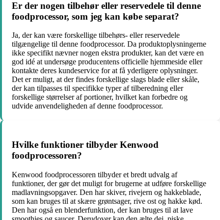
Er der nogen tilbehør eller reservedele til denne
foodprocessor, som jeg kan købe separat?
Ja, der kan være forskellige tilbehørs- eller reservedele
tilgængelige til denne foodprocessor. Da produktoplysningerne
ikke specifikt nævner nogen ekstra produkter, kan det være en
god idé at undersøge producentens officielle hjemmeside eller
kontakte deres kundeservice for at få yderligere oplysninger.
Det er muligt, at der findes forskellige slags blade eller skåle,
der kan tilpasses til specifikke typer af tilberedning eller
forskellige størrelser af portioner, hvilket kan forbedre og
udvide anvendeligheden af denne foodprocessor.
Hvilke funktioner tilbyder Kenwood
foodprocessoren?
Kenwood foodprocessoren tilbyder et bredt udvalg af
funktioner, der gør det muligt for brugerne at udføre forskellige
madlavningsopgaver. Den har skiver, rivejern og hakkeblade,
som kan bruges til at skære grøntsager, rive ost og hakke kød.
Den har også en blenderfunktion, der kan bruges til at lave
smoothies og saucer. Derudover kan den ælte dej, piske