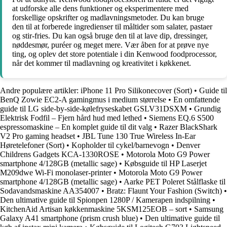
at udforske alle dens funktioner og eksperimentere med
forskellige opskrifter og madlavningsmetoder. Du kan bruge
den til at forberede ingredienser til måltider som salater, pastaer
og stir-fries. Du kan også bruge den til at lave dip, dressinger,
nøddesmør, puréer og meget mere. Vær åben for at prøve nye
ting, og oplev det store potentiale i din Kenwood foodprocessor,
når det kommer til madlavning og kreativitet i køkkenet.
Andre populære artikler:
iPhone 11 Pro Silikonecover (Sort)
•
Guide til
BenQ Zowie EC2-A gamingmus i medium størrelse
•
En omfattende
guide til LG side-by-side-kølefryseskabet GSLV31DSXM
•
Grundig
Elektrisk Fodfil – Fjern hård hud med lethed
•
Siemens EQ.6 S500
espressomaskine – En komplet guide til dit valg
•
Razer BlackShark
V2 Pro gaming headset
•
JBL Tune 130 True Wireless In-Ear
Høretelefoner (Sort)
•
Kopholder til cykel/barnevogn
•
Denver
Childrens Gadgets KCA-1330ROSE
•
Motorola Moto G9 Power
smartphone 4/128GB (metallic sage)
•
Købsguide til HP Laserjet
M209dwe Wi-Fi monolaser-printer
•
Motorola Moto G9 Power
smartphone 4/128GB (metallic sage)
•
Aarke PET Poleret Stålflaske til
Sodavandsmaskine AA354007
•
Bratz: Flaunt Your Fashion (Switch)
•
Den ultimative guide til Spionpen 1280P / Kamerapen indspilning
•
KitchenAid Artisan køkkenmaskine 5KSM125EOB – sort
•
Samsung
Galaxy A41 smartphone (prism crush blue)
•
Den ultimative guide til