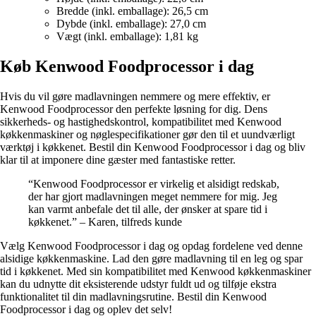
Bredde (inkl. emballage): 26,5 cm
Dybde (inkl. emballage): 27,0 cm
Vægt (inkl. emballage): 1,81 kg
Køb Kenwood Foodprocessor i dag
Hvis du vil gøre madlavningen nemmere og mere effektiv, er
Kenwood Foodprocessor den perfekte løsning for dig. Dens
sikkerheds- og hastighedskontrol, kompatibilitet med Kenwood
køkkenmaskiner og nøglespecifikationer gør den til et uundværligt
værktøj i køkkenet. Bestil din Kenwood Foodprocessor i dag og bliv
klar til at imponere dine gæster med fantastiske retter.
“Kenwood Foodprocessor er virkelig et alsidigt redskab,
der har gjort madlavningen meget nemmere for mig. Jeg
kan varmt anbefale det til alle, der ønsker at spare tid i
køkkenet.” – Karen, tilfreds kunde
Vælg Kenwood Foodprocessor i dag og opdag fordelene ved denne
alsidige køkkenmaskine. Lad den gøre madlavning til en leg og spar
tid i køkkenet. Med sin kompatibilitet med Kenwood køkkenmaskiner
kan du udnytte dit eksisterende udstyr fuldt ud og tilføje ekstra
funktionalitet til din madlavningsrutine. Bestil din Kenwood
Foodprocessor i dag og oplev det selv!