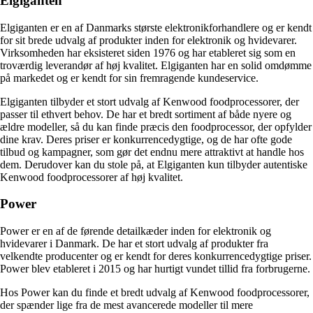
Elgiganten
Elgiganten er en af Danmarks største elektronikforhandlere og er kendt
for sit brede udvalg af produkter inden for elektronik og hvidevarer.
Virksomheden har eksisteret siden 1976 og har etableret sig som en
troværdig leverandør af høj kvalitet. Elgiganten har en solid omdømme
på markedet og er kendt for sin fremragende kundeservice.
Elgiganten tilbyder et stort udvalg af Kenwood foodprocessorer, der
passer til ethvert behov. De har et bredt sortiment af både nyere og
ældre modeller, så du kan finde præcis den foodprocessor, der opfylder
dine krav. Deres priser er konkurrencedygtige, og de har ofte gode
tilbud og kampagner, som gør det endnu mere attraktivt at handle hos
dem. Derudover kan du stole på, at Elgiganten kun tilbyder autentiske
Kenwood foodprocessorer af høj kvalitet.
Power
Power er en af de førende detailkæder inden for elektronik og
hvidevarer i Danmark. De har et stort udvalg af produkter fra
velkendte producenter og er kendt for deres konkurrencedygtige priser.
Power blev etableret i 2015 og har hurtigt vundet tillid fra forbrugerne.
Hos Power kan du finde et bredt udvalg af Kenwood foodprocessorer,
der spænder lige fra de mest avancerede modeller til mere