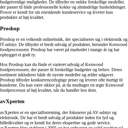
budgetvenlige muligheder. De tilbyder en række forskellige modeller,
der passer til både professionelle kokke og almindelige husholdninger.
Power er kendt for sin enestående kundeservice og leverer kun
produkter af høj kvalitet.
Proshop
Proshop er en velkendt onlinebutik, der specialiserer sig i elektronik og
IT-udstyr. De tilbyder et bredt udvalg af produkter, herunder Kenwood
foodprocessorer. Proshop har været på markedet i mange år og har
opbygget et godt ry.
Hos Proshop kan du finde et varieret udvalg af Kenwood
foodprocessorer, der passer til forskellige budgetter og behov. Deres
sortiment inkluderer både de nyeste modeller og ældre udgaver.
Proshop tilbyder konkurrencedygtige priser og leverer ofte hurtigt til
kunderne. Du kan være sikker på, at du modtager en ægte Kenwood
foodprocessor af høj kvalitet, når du handler hos dem.
avXperten
avXperten er en specialforretning, der fokuserer på AV-udstyr og
elektronik. De har et bredt udvalg af produkter inden for lyd og
billedkvalitet og er kendt for deres ekspertise og gode service.
avXperten blev etableret i 2005 og har opbygget en solid position på