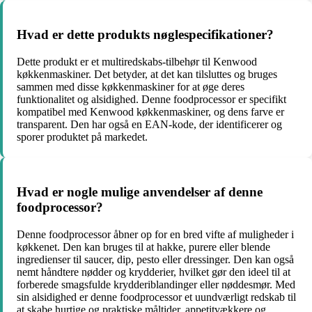
Hvad er dette produkts nøglespecifikationer?
Dette produkt er et multiredskabs-tilbehør til Kenwood
køkkenmaskiner. Det betyder, at det kan tilsluttes og bruges
sammen med disse køkkenmaskiner for at øge deres
funktionalitet og alsidighed. Denne foodprocessor er specifikt
kompatibel med Kenwood køkkenmaskiner, og dens farve er
transparent. Den har også en EAN-kode, der identificerer og
sporer produktet på markedet.
Hvad er nogle mulige anvendelser af denne
foodprocessor?
Denne foodprocessor åbner op for en bred vifte af muligheder i
køkkenet. Den kan bruges til at hakke, purere eller blende
ingredienser til saucer, dip, pesto eller dressinger. Den kan også
nemt håndtere nødder og krydderier, hvilket gør den ideel til at
forberede smagsfulde krydderiblandinger eller nøddesmør. Med
sin alsidighed er denne foodprocessor et uundværligt redskab til
at skabe hurtige og praktiske måltider, appetitvækkere og