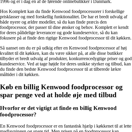
1996 og er i dag en af de førende onlinebutikker i Danmark.
Hos Komplett kan du finde Kenwood foodprocessorer i forskellige
prisklasser og med forskellig funktionalitet. De har et bredt udvalg af
både nyere og ældre modeller, så du kan finde præcis den
foodprocessor, der passer til dine ønsker og behov. Komplett er kendt
for deres pålidelige leverancer og gode kundeservice, så du kan
fokusere på at finde den rigtige Kenwood foodprocessor til dit køkken.
Så uanset om du er på udkig efter en Kenwood foodprocessor af høj
kvalitet til dit køkken, kan du være sikker på, at alle disse butikker
tilbyder et bredt udvalg af produkter, konkurrencedygtige priser og god
kundeservice. Ved at tage højde for deres unikke styrker og tilbud, kan
du finde den bedste Kenwood foodprocessor til at tilberede lækre
måltider i dit køkken.
Køb en billig Kenwood foodprocessor og
spar penge ved at holde øje med tilbud
Hvorfor er det vigtigt at finde en billig Kenwood
foodprocessor?
En Kenwood foodprocessor er en fantastisk hjælp i køkkenet til at lette
madlavningen og spare tid. Men prisen på en foodprocessor kan