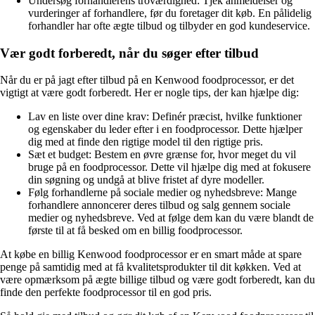
Undersøg forhandlerens troværdighed: Tjek anmeldelser og
vurderinger af forhandlere, før du foretager dit køb. En pålidelig
forhandler har ofte ægte tilbud og tilbyder en god kundeservice.
Vær godt forberedt, når du søger efter tilbud
Når du er på jagt efter tilbud på en Kenwood foodprocessor, er det
vigtigt at være godt forberedt. Her er nogle tips, der kan hjælpe dig:
Lav en liste over dine krav: Definér præcist, hvilke funktioner
og egenskaber du leder efter i en foodprocessor. Dette hjælper
dig med at finde den rigtige model til den rigtige pris.
Sæt et budget: Bestem en øvre grænse for, hvor meget du vil
bruge på en foodprocessor. Dette vil hjælpe dig med at fokusere
din søgning og undgå at blive fristet af dyre modeller.
Følg forhandlerne på sociale medier og nyhedsbreve: Mange
forhandlere annoncerer deres tilbud og salg gennem sociale
medier og nyhedsbreve. Ved at følge dem kan du være blandt de
første til at få besked om en billig foodprocessor.
At købe en billig Kenwood foodprocessor er en smart måde at spare
penge på samtidig med at få kvalitetsprodukter til dit køkken. Ved at
være opmærksom på ægte billige tilbud og være godt forberedt, kan du
finde den perfekte foodprocessor til en god pris.