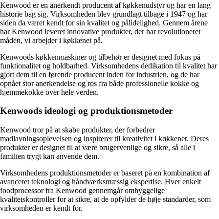
Kenwood er en anerkendt producent af køkkenudstyr og har en lang
historie bag sig. Virksomheden blev grundlagt tilbage i 1947 og har
siden da været kendt for sin kvalitet og pålidelighed. Gennem årene
har Kenwood leveret innovative produkter, der har revolutioneret
måden, vi arbejder i køkkenet på.
Kenwoods køkkenmaskiner og tilbehør er designet med fokus på
funktionalitet og holdbarhed. Virksomhedens dedikation til kvalitet har
gjort dem til en førende producent inden for industrien, og de har
opnået stor anerkendelse og ros fra både professionelle kokke og
hjemmekokke over hele verden.
Kenwoods ideologi og produktionsmetoder
Kenwood tror på at skabe produkter, der forbedrer
madlavningsoplevelsen og inspirerer til kreativitet i køkkenet. Deres
produkter er designet til at være brugervenlige og sikre, så alle i
familien trygt kan anvende dem.
Virksomhedens produktionsmetoder er baseret på en kombination af
avanceret teknologi og håndværksmæssig ekspertise. Hver enkelt
foodprocessor fra Kenwood gennemgår omhyggelige
kvalitetskontroller for at sikre, at de opfylder de høje standarder, som
virksomheden er kendt for.