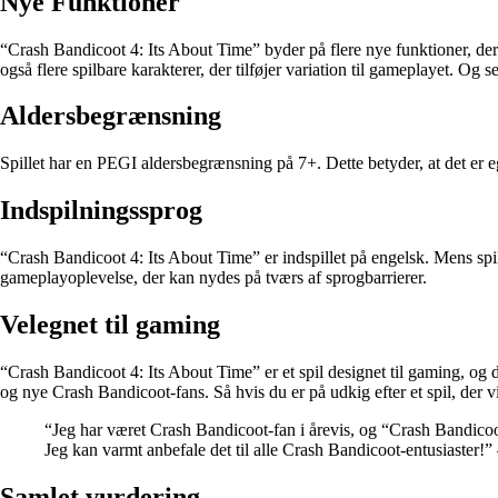
Nye Funktioner
“Crash Bandicoot 4: Its About Time” byder på flere nye funktioner, de
også flere spilbare karakterer, der tilføjer variation til gameplayet. Og 
Aldersbegrænsning
Spillet har en PEGI aldersbegrænsning på 7+. Dette betyder, at det er e
Indspilningssprog
“Crash Bandicoot 4: Its About Time” er indspillet på engelsk. Mens spill
gameplayoplevelse, der kan nydes på tværs af sprogbarrierer.
Velegnet til gaming
“Crash Bandicoot 4: Its About Time” er et spil designet til gaming, og 
og nye Crash Bandicoot-fans. Så hvis du er på udkig efter et spil, der vil f
“Jeg har været Crash Bandicoot-fan i årevis, og “Crash Bandicoo
Jeg kan varmt anbefale det til alle Crash Bandicoot-entusiaster!” –
Samlet vurdering