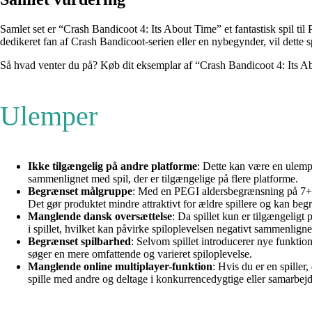
Samlet set er “Crash Bandicoot 4: Its About Time” et fantastisk spil til 
dedikeret fan af Crash Bandicoot-serien eller en nybegynder, vil dette
Så hvad venter du på? Køb dit eksemplar af “Crash Bandicoot 4: Its About
Ulemper
Ikke tilgængelig på andre platforme
: Dette kan være en ulempe
sammenlignet med spil, der er tilgængelige på flere platforme.
Begrænset målgruppe
: Med en PEGI aldersbegrænsning på 7+ er
Det gør produktet mindre attraktivt for ældre spillere og kan beg
Manglende dansk oversættelse
: Da spillet kun er tilgængeligt
i spillet, hvilket kan påvirke spiloplevelsen negativt sammenlignet
Begrænset spilbarhed
: Selvom spillet introducerer nye funktion
søger en mere omfattende og varieret spiloplevelse.
Manglende online multiplayer-funktion
: Hvis du er en spille
spille med andre og deltage i konkurrencedygtige eller samarbejd