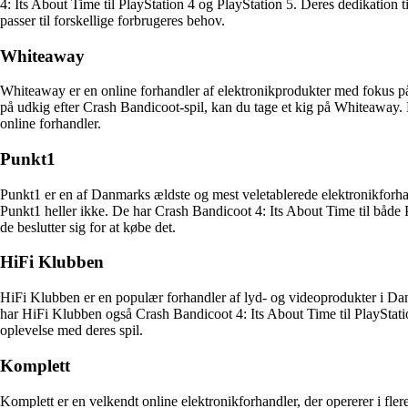
4: Its About Time til PlayStation 4 og PlayStation 5. Deres dedikation 
passer til forskellige forbrugeres behov.
Whiteaway
Whiteaway er en online forhandler af elektronikprodukter med fokus på
på udkig efter Crash Bandicoot-spil, kan du tage et kig på Whiteaway. D
online forhandler.
Punkt1
Punkt1 er en af Danmarks ældste og mest veletablerede elektronikforha
Punkt1 heller ikke. De har Crash Bandicoot 4: Its About Time til både P
de beslutter sig for at købe det.
HiFi Klubben
HiFi Klubben er en populær forhandler af lyd- og videoprodukter i Dan
har HiFi Klubben også Crash Bandicoot 4: Its About Time til PlayStation
oplevelse med deres spil.
Komplett
Komplett er en velkendt online elektronikforhandler, der opererer i fl