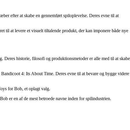
træber efter at skabe en gennemført spiloplevelse. Deres evne til at
et til at levere et visuelt tiltalende produkt, der kan imponere både nye
eres historie, filosofi og produktionsmetoder er alle med til at skabe
ash Bandicoot 4: Its About Time. Deres evne til at bevare og bygge videre
oys for Bob, et oplagt valg.
ob er en af de mest betroede navne inden for spilindustrien.