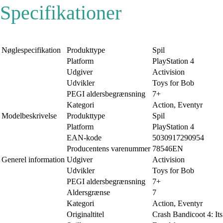
Specifikationer
Nøglespecifikation
Produkttype
Spil
Platform
PlayStation 4
Udgiver
Activision
Udvikler
Toys for Bob
PEGI aldersbegrænsning
7+
Kategori
Action, Eventyr
Modelbeskrivelse
Produkttype
Spil
Platform
PlayStation 4
EAN-kode
5030917290954
Producentens varenummer
78546EN
Generel information
Udgiver
Activision
Udvikler
Toys for Bob
PEGI aldersbegrænsning
7+
Aldersgrænse
7
Kategori
Action, Eventyr
Originaltitel
Crash Bandicoot 4: It