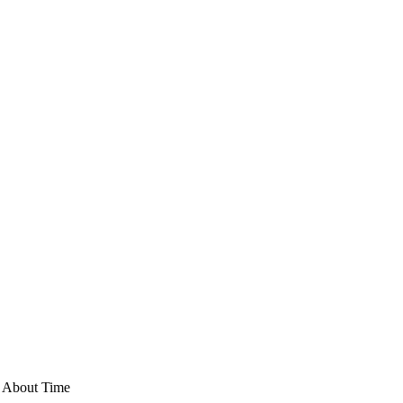
s About Time