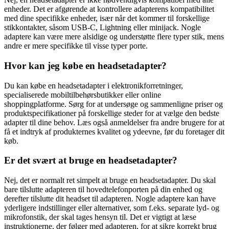
enheder. Det er afgørende at kontrollere adapterens kompatibilitet
med dine specifikke enheder, især når det kommer til forskellige
stikkontakter, såsom USB-C, Lightning eller minijack. Nogle
adaptere kan være mere alsidige og understøtte flere typer stik, mens
andre er mere specifikke til visse typer porte.
Hvor kan jeg købe en headsetadapter?
Du kan købe en headsetadapter i elektronikforretninger,
specialiserede mobiltilbehørsbutikker eller online
shoppingplatforme. Sørg for at undersøge og sammenligne priser og
produktspecifikationer på forskellige steder for at vælge den bedste
adapter til dine behov. Læs også anmeldelser fra andre brugere for at
få et indtryk af produkternes kvalitet og ydeevne, før du foretager dit
køb.
Er det svært at bruge en headsetadapter?
Nej, det er normalt ret simpelt at bruge en headsetadapter. Du skal
bare tilslutte adapteren til hovedtelefonporten på din enhed og
derefter tilslutte dit headset til adapteren. Nogle adaptere kan have
yderligere indstillinger eller alternativer, som f.eks. separate lyd- og
mikrofonstik, der skal tages hensyn til. Det er vigtigt at læse
instruktionerne, der følger med adapteren, for at sikre korrekt brug