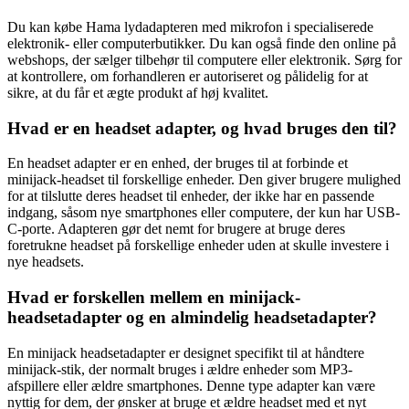
Du kan købe Hama lydadapteren med mikrofon i specialiserede
elektronik- eller computerbutikker. Du kan også finde den online på
webshops, der sælger tilbehør til computere eller elektronik. Sørg for
at kontrollere, om forhandleren er autoriseret og pålidelig for at
sikre, at du får et ægte produkt af høj kvalitet.
Hvad er en headset adapter, og hvad bruges den til?
En headset adapter er en enhed, der bruges til at forbinde et
minijack-headset til forskellige enheder. Den giver brugere mulighed
for at tilslutte deres headset til enheder, der ikke har en passende
indgang, såsom nye smartphones eller computere, der kun har USB-
C-porte. Adapteren gør det nemt for brugere at bruge deres
foretrukne headset på forskellige enheder uden at skulle investere i
nye headsets.
Hvad er forskellen mellem en minijack-
headsetadapter og en almindelig headsetadapter?
En minijack headsetadapter er designet specifikt til at håndtere
minijack-stik, der normalt bruges i ældre enheder som MP3-
afspillere eller ældre smartphones. Denne type adapter kan være
nyttig for dem, der ønsker at bruge et ældre headset med et nyt