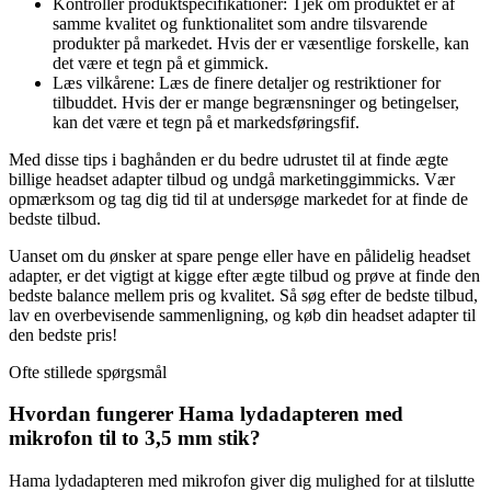
Kontroller produktspecifikationer: Tjek om produktet er af
samme kvalitet og funktionalitet som andre tilsvarende
produkter på markedet. Hvis der er væsentlige forskelle, kan
det være et tegn på et gimmick.
Læs vilkårene: Læs de finere detaljer og restriktioner for
tilbuddet. Hvis der er mange begrænsninger og betingelser,
kan det være et tegn på et markedsføringsfif.
Med disse tips i baghånden er du bedre udrustet til at finde ægte
billige headset adapter tilbud og undgå marketinggimmicks. Vær
opmærksom og tag dig tid til at undersøge markedet for at finde de
bedste tilbud.
Uanset om du ønsker at spare penge eller have en pålidelig headset
adapter, er det vigtigt at kigge efter ægte tilbud og prøve at finde den
bedste balance mellem pris og kvalitet. Så søg efter de bedste tilbud,
lav en overbevisende sammenligning, og køb din headset adapter til
den bedste pris!
Ofte stillede spørgsmål
Hvordan fungerer Hama lydadapteren med
mikrofon til to 3,5 mm stik?
Hama lydadapteren med mikrofon giver dig mulighed for at tilslutte