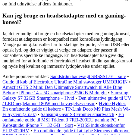
og fuld udnyttelse af dens funktioner.
Kan jeg bruge en headsetadapter med en gaming-
konsol?
Ja, det er muligt at bruge en headsetadapter med en gaming-konsol,
forudsat at adapteren er kompatibel med konsollens lydindgang.
Mange gaming-konsoller har forskellige lydporte, såsom USB eller
optisk lyd, og det er vigtigt at vælge en adapter, der passer til
konsollens specifikke indgange. En headsetadapter kan give dig
mulighed for at forbinde et foretrukket headset til din gaming-konsol
og nyde høj kvalitet og immersiv lydoplevelse under spillet.
Andre populære artikler:
Sandstrøm badevægt SBSSS17E – sølv
•
Guide til køb af Electrolux UltraOne Mini støvsuger UMORIGIN
•
Amazfit GTS 2 Mini: Den Ultimative Smartwatch til Alle Dine
Behov
•
iPhone 14 – 5G smartphone 256GB Midnight
•
Samsung
Galaxy S7 32GB Smartphone – Hvid
•
Den ultimative guide til UV
/ LED neglelampe 180W med bevægelsessensor
•
Hvide Hylder:
En omfattende guide til købere
•
TP-Link Deco M9 Plus Mesh Wi-
Fi System (3-pak)
•
Samsung Gear S3 Frontier smartwatch
•
En
omfattende guide til MSI Trident 3 7RB-209EU gaming PC
•
Købsguide: iPhone 7 – 32 GB – Sort
•
VOSS induktionskomfur
ELI23020HV
•
En omfattende guide til at købe Siemens mikroovn