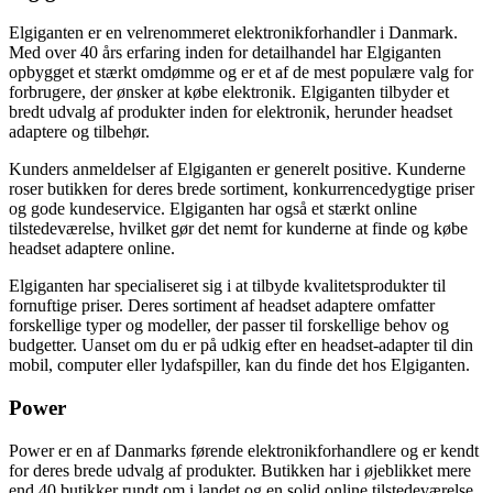
Elgiganten er en velrenommeret elektronikforhandler i Danmark.
Med over 40 års erfaring inden for detailhandel har Elgiganten
opbygget et stærkt omdømme og er et af de mest populære valg for
forbrugere, der ønsker at købe elektronik. Elgiganten tilbyder et
bredt udvalg af produkter inden for elektronik, herunder headset
adaptere og tilbehør.
Kunders anmeldelser af Elgiganten er generelt positive. Kunderne
roser butikken for deres brede sortiment, konkurrencedygtige priser
og gode kundeservice. Elgiganten har også et stærkt online
tilstedeværelse, hvilket gør det nemt for kunderne at finde og købe
headset adaptere online.
Elgiganten har specialiseret sig i at tilbyde kvalitetsprodukter til
fornuftige priser. Deres sortiment af headset adaptere omfatter
forskellige typer og modeller, der passer til forskellige behov og
budgetter. Uanset om du er på udkig efter en headset-adapter til din
mobil, computer eller lydafspiller, kan du finde det hos Elgiganten.
Power
Power er en af Danmarks førende elektronikforhandlere og er kendt
for deres brede udvalg af produkter. Butikken har i øjeblikket mere
end 40 butikker rundt om i landet og en solid online tilstedeværelse.