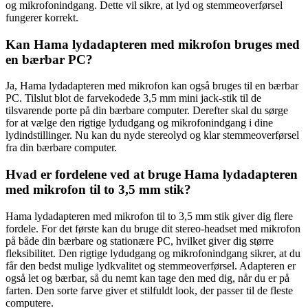
og mikrofonindgang. Dette vil sikre, at lyd og stemmeoverførsel
fungerer korrekt.
Kan Hama lydadapteren med mikrofon bruges med
en bærbar PC?
Ja, Hama lydadapteren med mikrofon kan også bruges til en bærbar
PC. Tilslut blot de farvekodede 3,5 mm mini jack-stik til de
tilsvarende porte på din bærbare computer. Derefter skal du sørge
for at vælge den rigtige lydudgang og mikrofonindgang i dine
lydindstillinger. Nu kan du nyde stereolyd og klar stemmeoverførsel
fra din bærbare computer.
Hvad er fordelene ved at bruge Hama lydadapteren
med mikrofon til to 3,5 mm stik?
Hama lydadapteren med mikrofon til to 3,5 mm stik giver dig flere
fordele. For det første kan du bruge dit stereo-headset med mikrofon
på både din bærbare og stationære PC, hvilket giver dig større
fleksibilitet. Den rigtige lydudgang og mikrofonindgang sikrer, at du
får den bedst mulige lydkvalitet og stemmeoverførsel. Adapteren er
også let og bærbar, så du nemt kan tage den med dig, når du er på
farten. Den sorte farve giver et stilfuldt look, der passer til de fleste
computere.