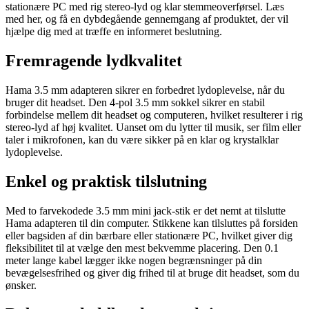
stationære PC med rig stereo-lyd og klar stemmeoverførsel. Læs
med her, og få en dybdegående gennemgang af produktet, der vil
hjælpe dig med at træffe en informeret beslutning.
Fremragende lydkvalitet
Hama 3.5 mm adapteren sikrer en forbedret lydoplevelse, når du
bruger dit headset. Den 4-pol 3.5 mm sokkel sikrer en stabil
forbindelse mellem dit headset og computeren, hvilket resulterer i rig
stereo-lyd af høj kvalitet. Uanset om du lytter til musik, ser film eller
taler i mikrofonen, kan du være sikker på en klar og krystalklar
lydoplevelse.
Enkel og praktisk tilslutning
Med to farvekodede 3.5 mm mini jack-stik er det nemt at tilslutte
Hama adapteren til din computer. Stikkene kan tilsluttes på forsiden
eller bagsiden af din bærbare eller stationære PC, hvilket giver dig
fleksibilitet til at vælge den mest bekvemme placering. Den 0.1
meter lange kabel lægger ikke nogen begrænsninger på din
bevægelsesfrihed og giver dig frihed til at bruge dit headset, som du
ønsker.