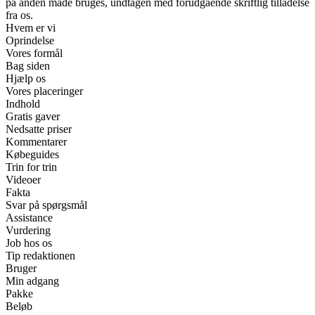
på anden måde bruges, undtagen med forudgående skriftlig tilladelse
fra os.
Hvem er vi
Oprindelse
Vores formål
Bag siden
Hjælp os
Vores placeringer
Indhold
Gratis gaver
Nedsatte priser
Kommentarer
Købeguides
Trin for trin
Videoer
Fakta
Svar på spørgsmål
Assistance
Vurdering
Job hos os
Tip redaktionen
Bruger
Min adgang
Pakke
Beløb