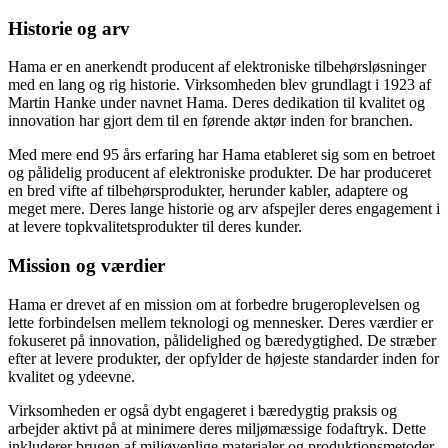
Historie og arv
Hama er en anerkendt producent af elektroniske tilbehørsløsninger
med en lang og rig historie. Virksomheden blev grundlagt i 1923 af
Martin Hanke under navnet Hama. Deres dedikation til kvalitet og
innovation har gjort dem til en førende aktør inden for branchen.
Med mere end 95 års erfaring har Hama etableret sig som en betroet
og pålidelig producent af elektroniske produkter. De har produceret
en bred vifte af tilbehørsprodukter, herunder kabler, adaptere og
meget mere. Deres lange historie og arv afspejler deres engagement i
at levere topkvalitetsprodukter til deres kunder.
Mission og værdier
Hama er drevet af en mission om at forbedre brugeroplevelsen og
lette forbindelsen mellem teknologi og mennesker. Deres værdier er
fokuseret på innovation, pålidelighed og bæredygtighed. De stræber
efter at levere produkter, der opfylder de højeste standarder inden for
kvalitet og ydeevne.
Virksomheden er også dybt engageret i bæredygtig praksis og
arbejder aktivt på at minimere deres miljømæssige fodaftryk. Dette
inkluderer brugen af ​​miljøvenlige materialer og produktionsmetoder