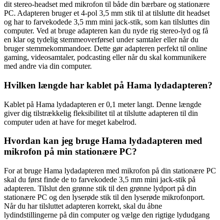
dit stereo-headset med mikrofon til både din bærbare og stationære
PC. Adapteren bruger et 4-pol 3,5 mm stik til at tilslutte dit headset
og har to farvekodede 3,5 mm mini jack-stik, som kan tilsluttes din
computer. Ved at bruge adapteren kan du nyde rig stereo-lyd og få
en klar og tydelig stemmeoverførsel under samtaler eller når du
bruger stemmekommandoer. Dette gør adapteren perfekt til online
gaming, videosamtaler, podcasting eller når du skal kommunikere
med andre via din computer.
Hvilken længde har kablet på Hama lydadapteren?
Kablet på Hama lydadapteren er 0,1 meter langt. Denne længde
giver dig tilstrækkelig fleksibilitet til at tilslutte adapteren til din
computer uden at have for meget kabelrod.
Hvordan kan jeg bruge Hama lydadapteren med
mikrofon på min stationære PC?
For at bruge Hama lydadapteren med mikrofon på din stationære PC
skal du først finde de to farvekodede 3,5 mm mini jack-stik på
adapteren. Tilslut den grønne stik til den grønne lydport på din
stationære PC og den lyserøde stik til den lyserøde mikrofonport.
Når du har tilsluttet adapteren korrekt, skal du åbne
lydindstillingerne på din computer og vælge den rigtige lydudgang