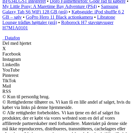
BF634LGS1 integreret
•
Doro Fastnettelefon: Gode råd til købere
•
My Little Pony: A Maretime Bay Adventure (PS4)
•
Samsung
Galaxy Tab S6 WiFi 128 GB (grå)
•
Købsguide: iPod shuffle 6 2
GB – sølv
•
GoPro Hero 11 Black actionkamera
•
Libratone
Lounge trådløs højttaler (grå)
•
Roborock H7 stavstøvsuger
H7M1A0101
_
Datafon
Del med hjertet
X
Facebook
Instagram
LinkedIn
YouTube
Pinterest
TikTok
Mail
RSS
© Kun til personlig brug.
© Rettighederne tilhører os. Vi kan få en lille andel af salget, hvis du
køber via links på denne hjemmeside.
© Alle rettigheder forbeholdes. Vi kan tjene en del af salget fra
produkter, der er købt via vores websted som en del af vores
affilierede partnerskaber med forhandlere. Materialet på denne side
må ikke reproduceres, distribueres, transmitteres, cachelagres eller