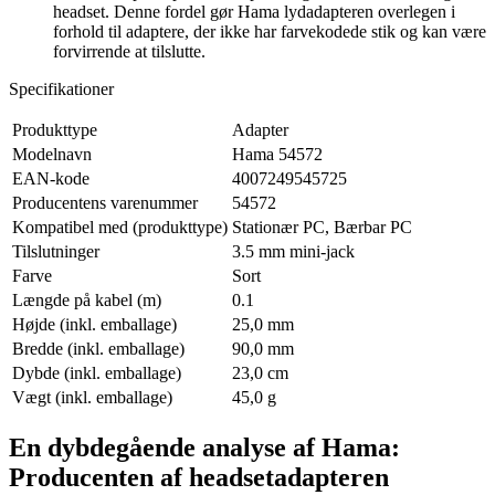
headset. Denne fordel gør Hama lydadapteren overlegen i
forhold til adaptere, der ikke har farvekodede stik og kan være
forvirrende at tilslutte.
Specifikationer
Produkttype
Adapter
Modelnavn
Hama 54572
EAN-kode
4007249545725
Producentens varenummer
54572
Kompatibel med (produkttype)
Stationær PC, Bærbar PC
Tilslutninger
3.5 mm mini-jack
Farve
Sort
Længde på kabel (m)
0.1
Højde (inkl. emballage)
25,0 mm
Bredde (inkl. emballage)
90,0 mm
Dybde (inkl. emballage)
23,0 cm
Vægt (inkl. emballage)
45,0 g
En dybdegående analyse af Hama:
Producenten af headsetadapteren