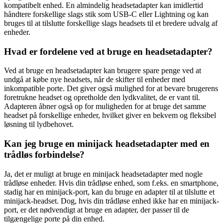
kompatibelt enhed. En almindelig headsetadapter kan imidlertid
håndtere forskellige slags stik som USB-C eller Lightning og kan
bruges til at tilslutte forskellige slags headsets til et bredere udvalg af
enheder.
Hvad er fordelene ved at bruge en headsetadapter?
Ved at bruge en headsetadapter kan brugere spare penge ved at
undgå at købe nye headsets, når de skifter til enheder med
inkompatible porte. Det giver også mulighed for at bevare brugerens
foretrukne headset og opretholde den lydkvalitet, de er vant til.
Adapteren åbner også op for muligheden for at bruge det samme
headset på forskellige enheder, hvilket giver en bekvem og fleksibel
løsning til lydbehovet.
Kan jeg bruge en minijack headsetadapter med en
trådløs forbindelse?
Ja, det er muligt at bruge en minijack headsetadapter med nogle
trådløse enheder. Hvis din trådløse enhed, som f.eks. en smartphone,
stadig har en minijack-port, kan du bruge en adapter til at tilslutte et
minijack-headset. Dog, hvis din trådløse enhed ikke har en minijack-
port, er det nødvendigt at bruge en adapter, der passer til de
tilgængelige porte på din enhed.