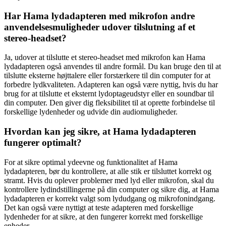
Har Hama lydadapteren med mikrofon andre
anvendelsesmuligheder udover tilslutning af et
stereo-headset?
Ja, udover at tilslutte et stereo-headset med mikrofon kan Hama
lydadapteren også anvendes til andre formål. Du kan bruge den til at
tilslutte eksterne højttalere eller forstærkere til din computer for at
forbedre lydkvaliteten. Adapteren kan også være nyttig, hvis du har
brug for at tilslutte et eksternt lydoptageudstyr eller en soundbar til
din computer. Den giver dig fleksibilitet til at oprette forbindelse til
forskellige lydenheder og udvide din audiomuligheder.
Hvordan kan jeg sikre, at Hama lydadapteren
fungerer optimalt?
For at sikre optimal ydeevne og funktionalitet af Hama
lydadapteren, bør du kontrollere, at alle stik er tilsluttet korrekt og
stramt. Hvis du oplever problemer med lyd eller mikrofon, skal du
kontrollere lydindstillingerne på din computer og sikre dig, at Hama
lydadapteren er korrekt valgt som lydudgang og mikrofonindgang.
Det kan også være nyttigt at teste adapteren med forskellige
lydenheder for at sikre, at den fungerer korrekt med forskellige
enheder.