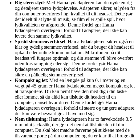
Rig stereo-lyd
: Med Hama lydadapteren kan du nyde en rig
og detaljeret stereo-lydoplevelse. Adapteren sikrer, at lyden fra
din computer overføres i høj kvalitet til dit headset. Dette gør
det ideelt til at lytte til musik, se film eller spille spil, hvor
lydkvaliteten er afgørende. Denne fordel gør Hama
lydadapteren overlegen i forhold til adaptere, der ikke kan
levere den samme lydkvalitet.
Sprød stemmeoverførsel
: Hama lydadapteren sikrer også en
klar og tydelig stemmeoverførsel, når du bruger dit headset til
opkald eller online kommunikation. Mikrofonen på dit
headset vil fungere optimalt, og din stemme vil blive overført
uden forvrængning eller støj. Denne fordel gør Hama
lydadapteren overlegen i forhold til adaptere, der ikke kan
sikre en pålidelig stemmeoverførsel.
Kompakt og let
: Med en længde på kun 0,1 meter og en
vægt på 45 gram er Hama lydadapteren meget kompakt og let
at transportere. Du kan nemt have den med dig i din taske
eller lomme, så du altid kan tilslutte dit headset til en
computer, uanset hvor du er. Denne fordel gør Hama
lydadapteren overlegen i forhold til større og tungere adaptere,
der kan være besværlige at have med sig.
Nem tilslutning
: Hama lydadapteren har to farvekodede 3,5
mm mini jack-stik, der gør det nemt at tilslutte den til din
computer. Du skal blot matche farverne på stikkene med de
tilsvarende porte på din computer, og du er klar til at bruge dit