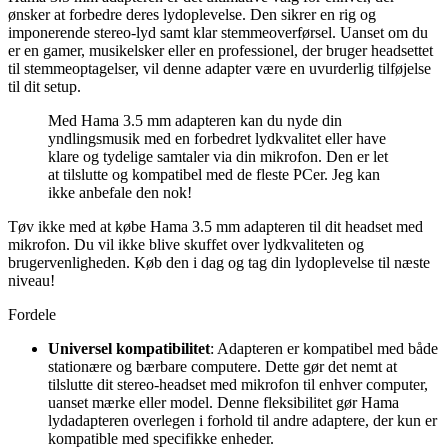
ønsker at forbedre deres lydoplevelse. Den sikrer en rig og
imponerende stereo-lyd samt klar stemmeoverførsel. Uanset om du
er en gamer, musikelsker eller en professionel, der bruger headsettet
til stemmeoptagelser, vil denne adapter være en uvurderlig tilføjelse
til dit setup.
Med Hama 3.5 mm adapteren kan du nyde din
yndlingsmusik med en forbedret lydkvalitet eller have
klare og tydelige samtaler via din mikrofon. Den er let
at tilslutte og kompatibel med de fleste PCer. Jeg kan
ikke anbefale den nok!
Tøv ikke med at købe Hama 3.5 mm adapteren til dit headset med
mikrofon. Du vil ikke blive skuffet over lydkvaliteten og
brugervenligheden. Køb den i dag og tag din lydoplevelse til næste
niveau!
Fordele
Universel kompatibilitet
: Adapteren er kompatibel med både
stationære og bærbare computere. Dette gør det nemt at
tilslutte dit stereo-headset med mikrofon til enhver computer,
uanset mærke eller model. Denne fleksibilitet gør Hama
lydadapteren overlegen i forhold til andre adaptere, der kun er
kompatible med specifikke enheder.