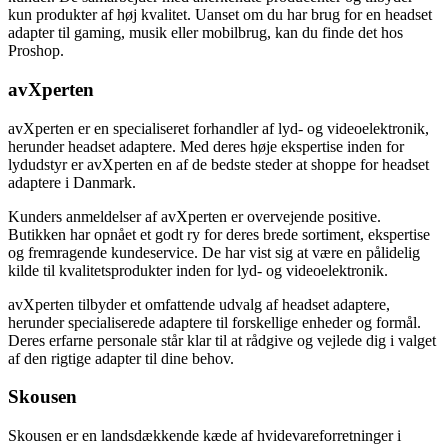
kun produkter af høj kvalitet. Uanset om du har brug for en headset
adapter til gaming, musik eller mobilbrug, kan du finde det hos
Proshop.
avXperten
avXperten er en specialiseret forhandler af lyd- og videoelektronik,
herunder headset adaptere. Med deres høje ekspertise inden for
lydudstyr er avXperten en af de bedste steder at shoppe for headset
adaptere i Danmark.
Kunders anmeldelser af avXperten er overvejende positive.
Butikken har opnået et godt ry for deres brede sortiment, ekspertise
og fremragende kundeservice. De har vist sig at være en pålidelig
kilde til kvalitetsprodukter inden for lyd- og videoelektronik.
avXperten tilbyder et omfattende udvalg af headset adaptere,
herunder specialiserede adaptere til forskellige enheder og formål.
Deres erfarne personale står klar til at rådgive og vejlede dig i valget
af den rigtige adapter til dine behov.
Skousen
Skousen er en landsdækkende kæde af hvidevareforretninger i