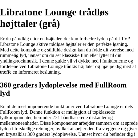
Libratone Lounge trådløs
højttaler (grå)
Er du på udkig efter en højttaler, der kan forbedre lyden på dit TV?
Libratone Lounge aktive trådløse højttaler er den perfekte løsning.
Med dette kompakte og stilfulde design kan du fylde dit værelse med
rummelig lyd, uanset om du ser klassiske film eller lytter til din
yndlingsrockmusik. I denne guide vil vi dykke ned i funktionerne og
fordelene ved Libratone Lounge trådløs højttaler og hjælpe dig med at
træffe en informeret beslutning.
360 graders lydoplevelse med FullRoom
lyd
En af de mest imponerende funktioner ved Libratone Lounge er dets
FullRoom lyd. Denne funktion er muliggjort af topklassede
lydkomponenter, herunder 2×1 båndbaserede diskanter og
mellemtoneenheder. Disse komponenter arbejder sammen om at sprede
lyden i forskellige retninger, hvilket afspejler den fra væggene og giver
en krystalklar 360 graders lydoplevelse. Uanset hvor du befinder dig i