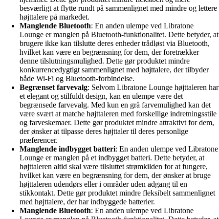
besværligt at flytte rundt på sammenlignet med mindre og lettere
højttalere på markedet.
Manglende Bluetooth
: En anden ulempe ved Libratone
Lounge er manglen på Bluetooth-funktionalitet. Dette betyder, at
brugere ikke kan tilslutte deres enheder trådløst via Bluetooth,
hvilket kan være en begrænsning for dem, der foretrækker
denne tilslutningsmulighed. Dette gør produktet mindre
konkurrencedygtigt sammenlignet med højttalere, der tilbyder
både Wi-Fi og Bluetooth-forbindelse.
Begrænset farvevalg
: Selvom Libratone Lounge højttaleren har
et elegant og stilfuldt design, kan en ulempe være det
begrænsede farvevalg. Med kun en grå farvemulighed kan det
være svært at matche højttaleren med forskellige indretningsstile
og farveskemaer. Dette gør produktet mindre attraktivt for dem,
der ønsker at tilpasse deres højttaler til deres personlige
præferencer.
Manglende indbygget batteri
: En anden ulempe ved Libratone
Lounge er manglen på et indbygget batteri. Dette betyder, at
højttaleren altid skal være tilsluttet strømkilden for at fungere,
hvilket kan være en begrænsning for dem, der ønsker at bruge
højttaleren udendørs eller i områder uden adgang til en
stikkontakt. Dette gør produktet mindre fleksibelt sammenlignet
med højttalere, der har indbyggede batterier.
Manglende Bluetooth
: En anden ulempe ved Libratone