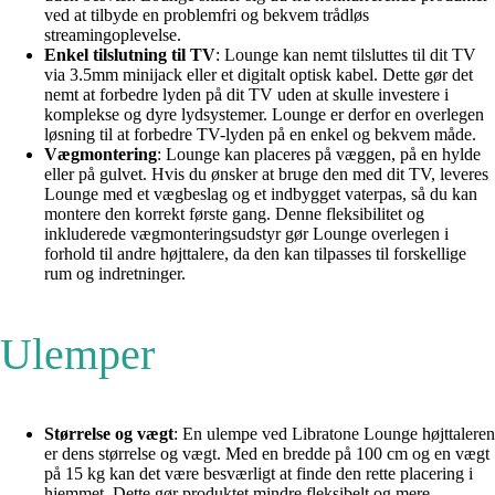
ved at tilbyde en problemfri og bekvem trådløs
streamingoplevelse.
Enkel tilslutning til TV
: Lounge kan nemt tilsluttes til dit TV
via 3.5mm minijack eller et digitalt optisk kabel. Dette gør det
nemt at forbedre lyden på dit TV uden at skulle investere i
komplekse og dyre lydsystemer. Lounge er derfor en overlegen
løsning til at forbedre TV-lyden på en enkel og bekvem måde.
Vægmontering
: Lounge kan placeres på væggen, på en hylde
eller på gulvet. Hvis du ønsker at bruge den med dit TV, leveres
Lounge med et vægbeslag og et indbygget vaterpas, så du kan
montere den korrekt første gang. Denne fleksibilitet og
inkluderede vægmonteringsudstyr gør Lounge overlegen i
forhold til andre højttalere, da den kan tilpasses til forskellige
rum og indretninger.
Ulemper
Størrelse og vægt
: En ulempe ved Libratone Lounge højttaleren
er dens størrelse og vægt. Med en bredde på 100 cm og en vægt
på 15 kg kan det være besværligt at finde den rette placering i
hjemmet. Dette gør produktet mindre fleksibelt og mere