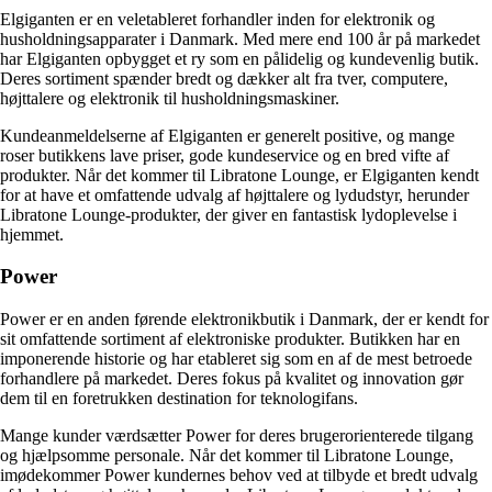
Elgiganten er en veletableret forhandler inden for elektronik og
husholdningsapparater i Danmark. Med mere end 100 år på markedet
har Elgiganten opbygget et ry som en pålidelig og kundevenlig butik.
Deres sortiment spænder bredt og dækker alt fra tver, computere,
højttalere og elektronik til husholdningsmaskiner.
Kundeanmeldelserne af Elgiganten er generelt positive, og mange
roser butikkens lave priser, gode kundeservice og en bred vifte af
produkter. Når det kommer til Libratone Lounge, er Elgiganten kendt
for at have et omfattende udvalg af højttalere og lydudstyr, herunder
Libratone Lounge-produkter, der giver en fantastisk lydoplevelse i
hjemmet.
Power
Power er en anden førende elektronikbutik i Danmark, der er kendt for
sit omfattende sortiment af elektroniske produkter. Butikken har en
imponerende historie og har etableret sig som en af de mest betroede
forhandlere på markedet. Deres fokus på kvalitet og innovation gør
dem til en foretrukken destination for teknologifans.
Mange kunder værdsætter Power for deres brugerorienterede tilgang
og hjælpsomme personale. Når det kommer til Libratone Lounge,
imødekommer Power kundernes behov ved at tilbyde et bredt udvalg