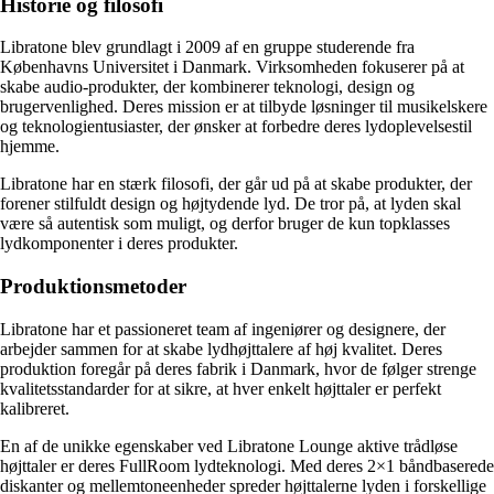
Historie og filosofi
Libratone blev grundlagt i 2009 af en gruppe studerende fra
Københavns Universitet i Danmark. Virksomheden fokuserer på at
skabe audio-produkter, der kombinerer teknologi, design og
brugervenlighed. Deres mission er at tilbyde løsninger til musikelskere
og teknologientusiaster, der ønsker at forbedre deres lydoplevelsestil
hjemme.
Libratone har en stærk filosofi, der går ud på at skabe produkter, der
forener stilfuldt design og højtydende lyd. De tror på, at lyden skal
være så autentisk som muligt, og derfor bruger de kun topklasses
lydkomponenter i deres produkter.
Produktionsmetoder
Libratone har et passioneret team af ingeniører og designere, der
arbejder sammen for at skabe lydhøjttalere af høj kvalitet. Deres
produktion foregår på deres fabrik i Danmark, hvor de følger strenge
kvalitetsstandarder for at sikre, at hver enkelt højttaler er perfekt
kalibreret.
En af de unikke egenskaber ved Libratone Lounge aktive trådløse
højttaler er deres FullRoom lydteknologi. Med deres 2×1 båndbaserede
diskanter og mellemtoneenheder spreder højttalerne lyden i forskellige