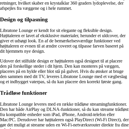
retninger, hvilket skaber en krystalklar 360 graders lydoplevelse, der
afspejles fra væggene og i hele rummet.
Design og tilpasning
Libratone Lounge er kendt for sit elegante og fleksible design.
Højttaleren er lavet af eksklusive materialer, herunder et uldcover, der
giver et udsøgt look. En af de bemærkelsesværdige funktioner ved
højttaleren er evnen til at ændre coveret og tilpasse farven baseret på
dit hjemmets nye design.
Udover det stilfulde design er højttaleren også designet til at placere
den på forskellige steder i dit hjem. Den kan monteres på væggen,
placeres på en hylde eller blot stå på gulvet. Hvis du ønsker at bruge
den sammen med dit TV, leveres Libratone Lounge med et vægbeslag
og et indbygget vaterpas, så du kan placere den korrekt første gang.
Trådløse funktioner
Libratone Lounge leveres med en række trådløse streamingfunktioner.
Den har både AirPlay og DLNA-funktioner, så du kan streame trådløst
fra kompatible enheder som iPad, iPhone, Android-telefon eller
Mac/PC. Derudover har højttaleren også PlayDirect (Wi-Fi Direct), der
gør det muligt at streame uden en Wi-Fi-netværksrouter direkte fra dine