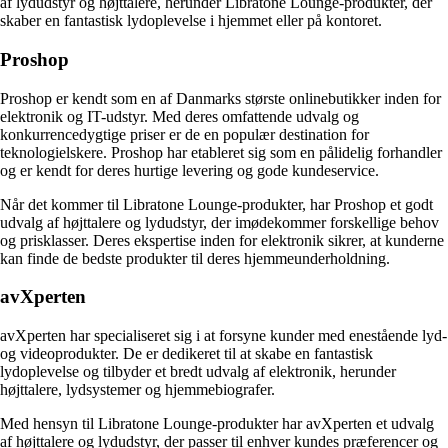
af lydudstyr og højttalere, herunder Libratone Lounge-produkter, der
skaber en fantastisk lydoplevelse i hjemmet eller på kontoret.
Proshop
Proshop er kendt som en af Danmarks største onlinebutikker inden for
elektronik og IT-udstyr. Med deres omfattende udvalg og
konkurrencedygtige priser er de en populær destination for
teknologielskere. Proshop har etableret sig som en pålidelig forhandler
og er kendt for deres hurtige levering og gode kundeservice.
Når det kommer til Libratone Lounge-produkter, har Proshop et godt
udvalg af højttalere og lydudstyr, der imødekommer forskellige behov
og prisklasser. Deres ekspertise inden for elektronik sikrer, at kunderne
kan finde de bedste produkter til deres hjemmeunderholdning.
avXperten
avXperten har specialiseret sig i at forsyne kunder med enestående lyd-
og videoprodukter. De er dedikeret til at skabe en fantastisk
lydoplevelse og tilbyder et bredt udvalg af elektronik, herunder
højttalere, lydsystemer og hjemmebiografer.
Med hensyn til Libratone Lounge-produkter har avXperten et udvalg
af højttalere og lydudstyr, der passer til enhver kundes præferencer og