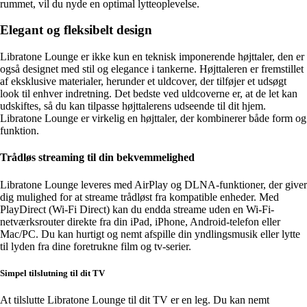
rummet, vil du nyde en optimal lytteoplevelse.
Elegant og fleksibelt design
Libratone Lounge er ikke kun en teknisk imponerende højttaler, den er
også designet med stil og elegance i tankerne. Højttaleren er fremstillet
af eksklusive materialer, herunder et uldcover, der tilføjer et udsøgt
look til enhver indretning. Det bedste ved uldcoverne er, at de let kan
udskiftes, så du kan tilpasse højttalerens udseende til dit hjem.
Libratone Lounge er virkelig en højttaler, der kombinerer både form og
funktion.
Trådløs streaming til din bekvemmelighed
Libratone Lounge leveres med AirPlay og DLNA-funktioner, der giver
dig mulighed for at streame trådløst fra kompatible enheder. Med
PlayDirect (Wi-Fi Direct) kan du endda streame uden en Wi-Fi-
netværksrouter direkte fra din iPad, iPhone, Android-telefon eller
Mac/PC. Du kan hurtigt og nemt afspille din yndlingsmusik eller lytte
til lyden fra dine foretrukne film og tv-serier.
Simpel tilslutning til dit TV
At tilslutte Libratone Lounge til dit TV er en leg. Du kan nemt