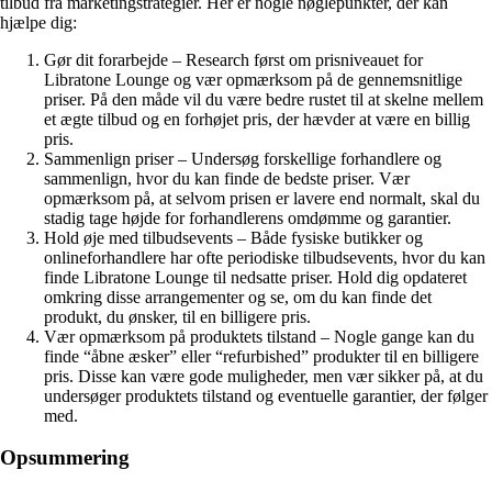
tilbud fra marketingstrategier. Her er nogle nøglepunkter, der kan
hjælpe dig:
Gør dit forarbejde – Research først om prisniveauet for
Libratone Lounge og vær opmærksom på de gennemsnitlige
priser. På den måde vil du være bedre rustet til at skelne mellem
et ægte tilbud og en forhøjet pris, der hævder at være en billig
pris.
Sammenlign priser – Undersøg forskellige forhandlere og
sammenlign, hvor du kan finde de bedste priser. Vær
opmærksom på, at selvom prisen er lavere end normalt, skal du
stadig tage højde for forhandlerens omdømme og garantier.
Hold øje med tilbudsevents – Både fysiske butikker og
onlineforhandlere har ofte periodiske tilbudsevents, hvor du kan
finde Libratone Lounge til nedsatte priser. Hold dig opdateret
omkring disse arrangementer og se, om du kan finde det
produkt, du ønsker, til en billigere pris.
Vær opmærksom på produktets tilstand – Nogle gange kan du
finde “åbne æsker” eller “refurbished” produkter til en billigere
pris. Disse kan være gode muligheder, men vær sikker på, at du
undersøger produktets tilstand og eventuelle garantier, der følger
med.
Opsummering