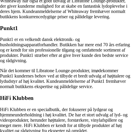
Whiteaway har også et godt udvalg af Libratone Lounge-produkter,
der giver kunderne mulighed for at skabe en fantastisk lydoplevelse i
deres hjem. Kundeanmeldelserne af Whiteaway fremhæver normalt
butikkens konkurrencedygtige priser og pålidelige levering.
Punkt1
Punkt1 er en velkendt dansk elektronik- og
husholdningsapparatforhandler. Butikken har mere end 70 års erfaring
og er kendt for sin professionelle tilgang og omfattende sortiment af
produkter. Punkt1 stræber efter at give hver kunde den bedste service
og rådgivning.
Når det kommer til Libratone Lounge-produkter, imødekommer
Punkt1 kundernes behov ved at tilbyde et bredt udvalg af højttalere og
lydudstyr af høj kvalitet. Kundeanmeldelserne af Punkt1 fremhæver
normalt butikkens ekspertise og pålidelige service.
HiFi Klubben
HiFi Klubben er en specialbutik, der fokuserer på lydgear og
hjemmeunderholdning i høj kvalitet. De har et stort udvalg af lyd- og
videoprodukter, herunder højttalere, forstærkere, vinylafspillere og
meget mere. HiFi Klubben er kendt for at tilbyde produkter af høj
kvalitet og rådgivning fra eksperter på området.