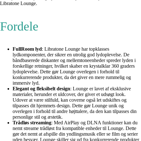
Libratone Lounge.
Fordele
FullRoom lyd
: Libratone Lounge har topklasses
lydkomponenter, der sikrer en utrolig god lydoplevelse. De
båndbaserede diskanter og mellemtoneenheder spreder lyden i
forskellige retninger, hvilket skaber en krystalklar 360 graders
lydoplevelse. Dette gør Lounge overlegen i forhold til
konkurrerende produkter, da det giver en mere rummelig og
immersiv lyd.
Elegant og fleksibelt design
: Lounge er lavet af eksklusive
materialer, herunder et uldcover, der giver et udsøgt look.
Udover at være stilfuld, kan coverne også let udskiftes og
tilpasses dit hjemmets design. Dette gør Lounge unik og
overlegen i forhold til andre højttalere, da den kan tilpasses din
personlige stil og æstetik.
Trådløs streaming
: Med AirPlay og DLNA funktioner kan du
nemt streame trådløst fra kompatible enheder til Lounge. Dette
gør det nemt at afspille din yndlingsmusik eller se film og serier
uden besvær. Lounge skiller sig ud fra konkurrerende produkter