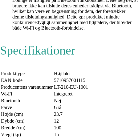
Lounge er manglen på Bluetooth-funktionalitet. Dette betyder, at
brugere ikke kan tilslutte deres enheder trådløst via Bluetooth,
hvilket kan være en begrænsning for dem, der foretrækker
denne tilslutningsmulighed. Dette gør produktet mindre
konkurrencedygtigt sammenlignet med højttalere, der tilbyder
både Wi-Fi og Bluetooth-forbindelse.
Specifikationer
Produkttype
Højttaler
EAN-kode
5710957001115
Producentens varenummer
LT-210-EU-1001
Wi-Fi
Integreret
Bluetooth
Nej
Farve
Grå
Højde (cm)
23.7
Dybde (cm)
12
Bredde (cm)
100
Vægt (kg)
15