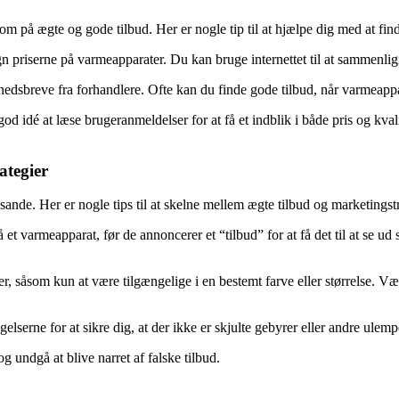
som på ægte og gode tilbud. Her er nogle tip til at hjælpe dig med at fin
priserne på varmeapparater. Du kan bruge internettet til at sammenlign
hedsbreve fra forhandlere. Ofte kan du finde gode tilbud, når varmeappar
 idé at læse brugeranmeldelser for at få et indblik i både pris og kvali
ategier
sande. Her er nogle tips til at skelne mellem ægte tilbud og marketingstr
t varmeapparat, før de annoncerer et “tilbud” for at få det til at se ud
såsom kun at være tilgængelige i en bestemt farve eller størrelse. V
gelserne for at sikre dig, at der ikke er skjulte gebyrer eller andre ulem
g undgå at blive narret af falske tilbud.