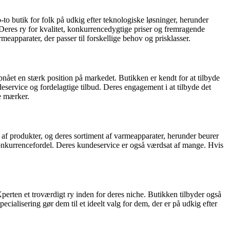
to butik for folk på udkig efter teknologiske løsninger, herunder
eres ry for kvalitet, konkurrencedygtige priser og fremragende
eapparater, der passer til forskellige behov og prisklasser.
ået en stærk position på markedet. Butikken er kendt for at tilbyde
service og fordelagtige tilbud. Deres engagement i at tilbyde det
e mærker.
 af produkter, og deres sortiment af varmeapparater, herunder beurer
konkurrencefordel. Deres kundeservice er også værdsat af mange. Hvis
erten et troværdigt ry inden for deres niche. Butikken tilbyder også
ialisering gør dem til et ideelt valg for dem, der er på udkig efter