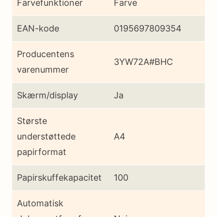
Farvefunktioner
Farve
EAN-kode
0195697809354
Producentens
3YW72A#BHC
varenummer
Skærm/display
Ja
Største
understøttede
A4
papirformat
Papirskuffekapacitet
100
Automatisk