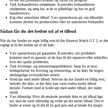
en idé om produktets kvalitet og værdi for pengene.
Tjek forhandlerens omdømme: Kontroller forhandlerens
omdømme, og sørg for, at de er pålidelige og har en god
kundeservice.
Kig efter autentiske tilbud: Vær opmærksom på, om tilbuddet
kommer direkte fra producenten eller en autoriseret forhandler.
Sådan får du det bedste ud af et tilbud
Når du har fundet en ægte billig rem til din Huawei Watch GT 2, er det
vigtigt at få det bedste ud af dit køb:
Vær opmærksom på garantien: Kontroller, om produktet
kommer med en garanti, så du kan få det repareret eller udskiftet,
hvis der opstår problemer.
Tjek leverings- og returneringspolitikken: Sørg for at læse
betingelserne for levering og returnering, så du ikke får nogen
ubehagelige overraskelser senere.
Hold øje med andre tilbud: Selvom du har fundet en billig rem,
betyder det ikke, at der ikke kan være endnu bedre tilbud
derude. Fortsæt med at holde øje med andre tilbud, der måtte
opstå.
Vær tålmodig: Hvis dit ønskede produkt ikke er på tilbud lige
nu, skal du være tålmodig og vente på det næste tilbud. Det er
bedre at vente og få det til en god pris end at betale for meget.