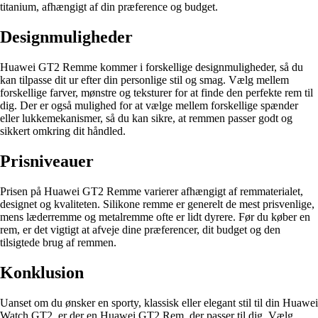
titanium, afhængigt af din præference og budget.
Designmuligheder
Huawei GT2 Remme kommer i forskellige designmuligheder, så du
kan tilpasse dit ur efter din personlige stil og smag. Vælg mellem
forskellige farver, mønstre og teksturer for at finde den perfekte rem til
dig. Der er også mulighed for at vælge mellem forskellige spænder
eller lukkemekanismer, så du kan sikre, at remmen passer godt og
sikkert omkring dit håndled.
Prisniveauer
Prisen på Huawei GT2 Remme varierer afhængigt af remmaterialet,
designet og kvaliteten. Silikone remme er generelt de mest prisvenlige,
mens læderremme og metalremme ofte er lidt dyrere. Før du køber en
rem, er det vigtigt at afveje dine præferencer, dit budget og den
tilsigtede brug af remmen.
Konklusion
Uanset om du ønsker en sporty, klassisk eller elegant stil til din Huawei
Watch GT2, er der en Huawei GT2 Rem, der passer til dig. Vælg