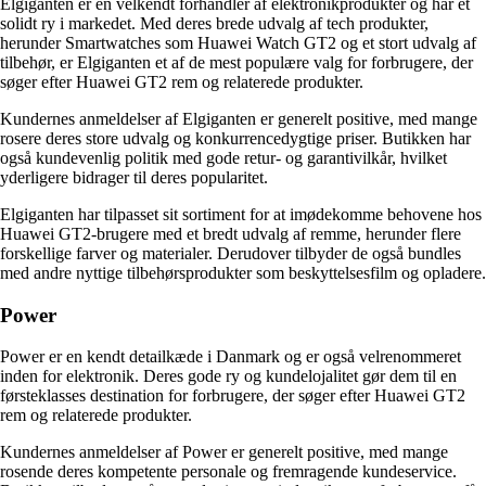
Elgiganten er en velkendt forhandler af elektronikprodukter og har et
solidt ry i markedet. Med deres brede udvalg af tech produkter,
herunder Smartwatches som Huawei Watch GT2 og et stort udvalg af
tilbehør, er Elgiganten et af de mest populære valg for forbrugere, der
søger efter Huawei GT2 rem og relaterede produkter.
Kundernes anmeldelser af Elgiganten er generelt positive, med mange
rosere deres store udvalg og konkurrencedygtige priser. Butikken har
også kundevenlig politik med gode retur- og garantivilkår, hvilket
yderligere bidrager til deres popularitet.
Elgiganten har tilpasset sit sortiment for at imødekomme behovene hos
Huawei GT2-brugere med et bredt udvalg af remme, herunder flere
forskellige farver og materialer. Derudover tilbyder de også bundles
med andre nyttige tilbehørsprodukter som beskyttelsesfilm og opladere.
Power
Power er en kendt detailkæde i Danmark og er også velrenommeret
inden for elektronik. Deres gode ry og kundelojalitet gør dem til en
førsteklasses destination for forbrugere, der søger efter Huawei GT2
rem og relaterede produkter.
Kundernes anmeldelser af Power er generelt positive, med mange
rosende deres kompetente personale og fremragende kundeservice.