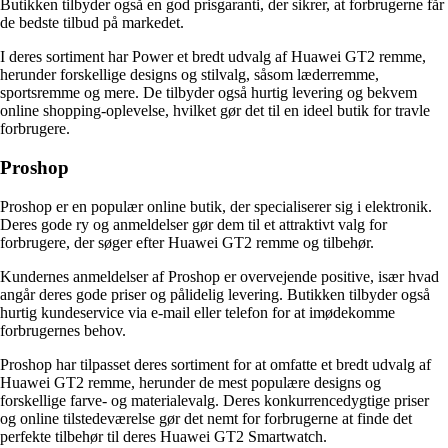
Butikken tilbyder også en god prisgaranti, der sikrer, at forbrugerne får
de bedste tilbud på markedet.
I deres sortiment har Power et bredt udvalg af Huawei GT2 remme,
herunder forskellige designs og stilvalg, såsom læderremme,
sportsremme og mere. De tilbyder også hurtig levering og bekvem
online shopping-oplevelse, hvilket gør det til en ideel butik for travle
forbrugere.
Proshop
Proshop er en populær online butik, der specialiserer sig i elektronik.
Deres gode ry og anmeldelser gør dem til et attraktivt valg for
forbrugere, der søger efter Huawei GT2 remme og tilbehør.
Kundernes anmeldelser af Proshop er overvejende positive, især hvad
angår deres gode priser og pålidelig levering. Butikken tilbyder også
hurtig kundeservice via e-mail eller telefon for at imødekomme
forbrugernes behov.
Proshop har tilpasset deres sortiment for at omfatte et bredt udvalg af
Huawei GT2 remme, herunder de mest populære designs og
forskellige farve- og materialevalg. Deres konkurrencedygtige priser
og online tilstedeværelse gør det nemt for forbrugerne at finde det
perfekte tilbehør til deres Huawei GT2 Smartwatch.