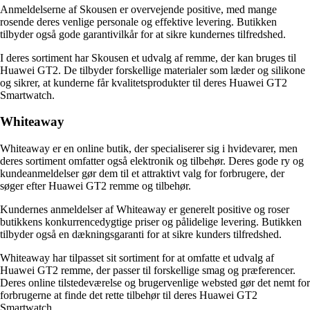
Anmeldelserne af Skousen er overvejende positive, med mange
rosende deres venlige personale og effektive levering. Butikken
tilbyder også gode garantivilkår for at sikre kundernes tilfredshed.
I deres sortiment har Skousen et udvalg af remme, der kan bruges til
Huawei GT2. De tilbyder forskellige materialer som læder og silikone
og sikrer, at kunderne får kvalitetsprodukter til deres Huawei GT2
Smartwatch.
Whiteaway
Whiteaway er en online butik, der specialiserer sig i hvidevarer, men
deres sortiment omfatter også elektronik og tilbehør. Deres gode ry og
kundeanmeldelser gør dem til et attraktivt valg for forbrugere, der
søger efter Huawei GT2 remme og tilbehør.
Kundernes anmeldelser af Whiteaway er generelt positive og roser
butikkens konkurrencedygtige priser og pålidelige levering. Butikken
tilbyder også en dækningsgaranti for at sikre kunders tilfredshed.
Whiteaway har tilpasset sit sortiment for at omfatte et udvalg af
Huawei GT2 remme, der passer til forskellige smag og præferencer.
Deres online tilstedeværelse og brugervenlige websted gør det nemt for
forbrugerne at finde det rette tilbehør til deres Huawei GT2
Smartwatch.