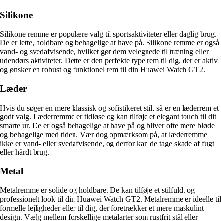
Silikone
Silikone remme er populære valg til sportsaktiviteter eller daglig brug.
De er lette, holdbare og behagelige at have på. Silikone remme er også
vand- og svedafvisende, hvilket gør dem velegnede til træning eller
udendørs aktiviteter. Dette er den perfekte type rem til dig, der er aktiv
og ønsker en robust og funktionel rem til din Huawei Watch GT2.
Læder
Hvis du søger en mere klassisk og sofistikeret stil, så er en læderrem et
godt valg. Læderremme er tidløse og kan tilføje et elegant touch til dit
smarte ur. De er også behagelige at have på og bliver ofte mere bløde
og behagelige med tiden. Vær dog opmærksom på, at læderremme
ikke er vand- eller svedafvisende, og derfor kan de tage skade af fugt
eller hårdt brug.
Metal
Metalremme er solide og holdbare. De kan tilføje et stilfuldt og
professionelt look til din Huawei Watch GT2. Metalremme er ideelle til
formelle lejligheder eller til dig, der foretrækker et mere maskulint
design. Vælg mellem forskellige metalarter som rustfrit stål eller