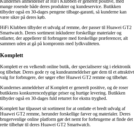
Kundernes anmeldelser af HiFi Klubben er generelt positive, med
mange rosende både deres produkter og kundeservice. Butikken
tilbyder også en 30-dages pengene tilbage-garanti, så kunderne kan
være sikre på deres køb.
HiFi Klubben tilbyder et udvalg af remme, der passer til Huawei GT2
Smartwatch. Deres sortiment inkluderer forskellige materialer og
stilarter, der appellerer til forbrugere med forskellige præferencer, alt
sammen uden at gå på kompromis med lydkvaliteten.
Komplett
Komplett er en velkendt online butik, der specialiserer sig i elektronik
og tilbehør. Deres gode ry og kundeanmeldelser gør dem til et attraktivt
valg for forbrugere, der søger efter Huawei GT2 remme og tilbehør.
Kundernes anmeldelser af Komplett er generelt positive, og de roser
butikkens konkurrencedygtige priser og hurtige levering. Butikken
tilbyder også en 30-dages fuld returret for ekstra tryghed.
Komplett har tilpasset sit sortiment for at omfatte et bredt udvalg af
Huawei GT2 remme, herunder forskellige farver og materialer. Deres
brugervenlige online platform gør det nemt for forbrugerne at finde det
rette tilbehør til deres Huawei GT2 Smartwatch.